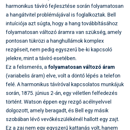
harmonikus távíró fejlesztése során folyamatosan
a hangátvitel problémájával is foglalkoztak. Bell
intuíciója azt súgta, hogy a hang továbbításához
folyamatosan változó áramra van szükség, amely
pontosan tükrözi a hanghullámok komplex
rezgéseit, nem pedig egyszerű be-ki kapcsoló
jelekre, mint a távíró esetében.
Ez a felismerés, a
folyamatosan változó áram
(variabelis áram) elve, volt a döntő lépés a telefon
felé. A harmonikus távíróval kapcsolatos munkájuk
során, 1875. június 2-án, egy véletlen felfedezés
történt. Watson éppen egy rezgő acélnyelvvel
dolgozott, amely beragadt, és Bell egy másik
szobában lévő vevőkészülékénél hallott egy zajt.
Ez a zaj nem egy egyszerű kattanás volt, hanem