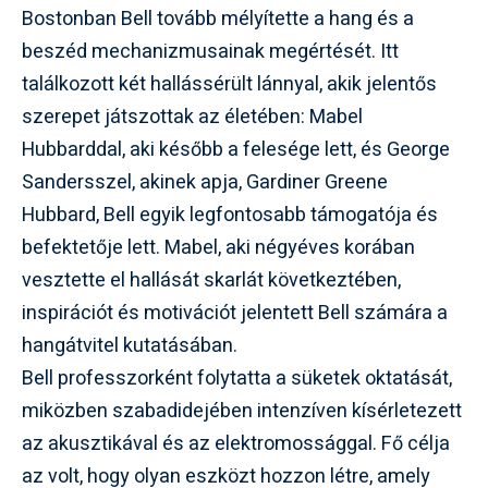
Bostonban Bell tovább mélyítette a hang és a
beszéd mechanizmusainak megértését. Itt
találkozott két hallássérült lánnyal, akik jelentős
szerepet játszottak az életében: Mabel
Hubbarddal, aki később a felesége lett, és George
Sandersszel, akinek apja, Gardiner Greene
Hubbard, Bell egyik legfontosabb támogatója és
befektetője lett. Mabel, aki négyéves korában
vesztette el hallását skarlát következtében,
inspirációt és motivációt jelentett Bell számára a
hangátvitel kutatásában.
Bell professzorként folytatta a süketek oktatását,
miközben szabadidejében intenzíven kísérletezett
az akusztikával és az elektromossággal. Fő célja
az volt, hogy olyan eszközt hozzon létre, amely