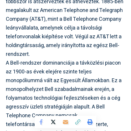
többször is átszervezték és átnevezték. 1885-ben
megalakult az American Telephone and Telegraph
Company (AT&T), mint a Bell Telephone Company
leányvállalata, amelynek célja a távolsági
telefonvonalak kiépítése volt. Végül az AT&T lett a
holdingtársaság, amely irányította az egész Bell-
rendszert.
A Bell-rendszer dominanciája a távközlési piacon
az 1900-as évek elejére szinte teljes
monopóliummá vált az Egyesült Államokban. Ez a
monopolhelyzet Bell szabadalmainak erején, a
folyamatos technológiai fejlesztéseken és a cég
agresszív üzleti stratégiáján alapult. A Bell
Telephone Company nemcsak
telefontársaságokat alapított országszerte,