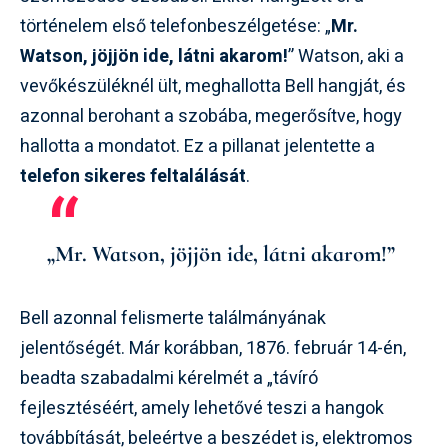
történelem első telefonbeszélgetése: „
Mr.
Watson, jöjjön ide, látni akarom!
” Watson, aki a
vevőkészüléknél ült, meghallotta Bell hangját, és
azonnal berohant a szobába, megerősítve, hogy
hallotta a mondatot. Ez a pillanat jelentette a
telefon sikeres feltalálását
.
„Mr. Watson, jöjjön ide, látni akarom!”
Bell azonnal felismerte találmányának
jelentőségét. Már korábban, 1876. február 14-én,
beadta szabadalmi kérelmét a „távíró
fejlesztéséért, amely lehetővé teszi a hangok
továbbítását, beleértve a beszédet is, elektromos