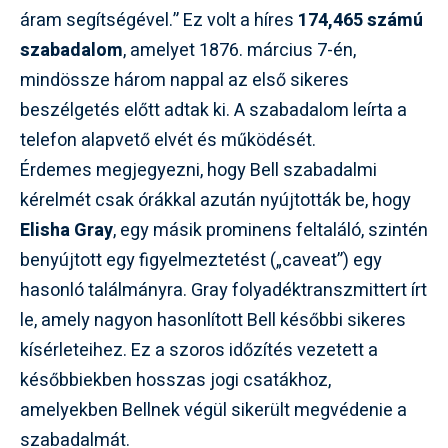
áram segítségével.” Ez volt a híres
174,465 számú
szabadalom
, amelyet 1876. március 7-én,
mindössze három nappal az első sikeres
beszélgetés előtt adtak ki. A szabadalom leírta a
telefon alapvető elvét és működését.
Érdemes megjegyezni, hogy Bell szabadalmi
kérelmét csak órákkal azután nyújtották be, hogy
Elisha Gray
, egy másik prominens feltaláló, szintén
benyújtott egy figyelmeztetést („caveat”) egy
hasonló találmányra. Gray folyadéktranszmittert írt
le, amely nagyon hasonlított Bell későbbi sikeres
kísérleteihez. Ez a szoros időzítés vezetett a
későbbiekben hosszas jogi csatákhoz,
amelyekben Bellnek végül sikerült megvédenie a
szabadalmát.