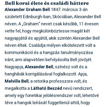
Bell korai élete és családi háttere
Alexander Graham Bell
1847. március 3-án
született Edinburgh-ban, Skóciában, Alexander Bell
néven. A „Graham” nevet csak később, 11 évesen
vette fel, hogy megkülönböztesse magát két
nagyapjától és apjától, akik szintén Alexander Bell
néven éltek. Családja mélyen elkötelezett volt a
kommunikáció és a hangzás tanulmányozása
iránt, ami alapvetően befolyásolta Bell jövőjét.
Nagyapja,
Alexander Bell
, színész volt és a
hanghibák korrigálásával foglalkozott. Apja,
Melville Bell
, a retorika professzora volt, és
megalkotta a
Látható Beszéd
nevű rendszert,
amely egy fonetikai jelölésrendszer volt, lehetővé
téve a hangok leírását függetlenül attól, hogy