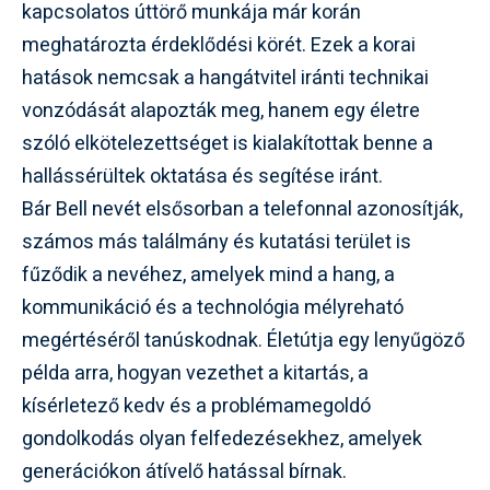
kapcsolatos úttörő munkája már korán
meghatározta érdeklődési körét. Ezek a korai
hatások nemcsak a hangátvitel iránti technikai
vonzódását alapozták meg, hanem egy életre
szóló elkötelezettséget is kialakítottak benne a
hallássérültek oktatása és segítése iránt.
Bár Bell nevét elsősorban a telefonnal azonosítják,
számos más találmány és kutatási terület is
fűződik a nevéhez, amelyek mind a hang, a
kommunikáció és a technológia mélyreható
megértéséről tanúskodnak. Életútja egy lenyűgöző
példa arra, hogyan vezethet a kitartás, a
kísérletező kedv és a problémamegoldó
gondolkodás olyan felfedezésekhez, amelyek
generációkon átívelő hatással bírnak.