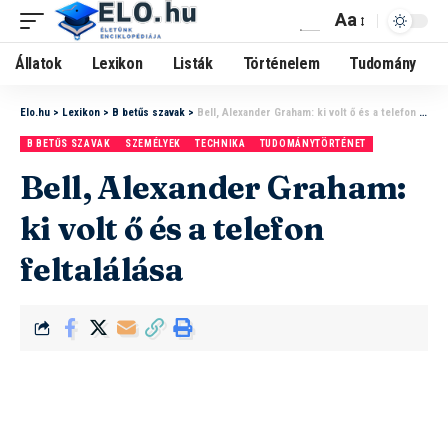
Aa
Állatok
Lexikon
Listák
Történelem
Tudomány
Elo.hu
>
Lexikon
>
B betűs szavak
>
Bell, Alexander Graham: ki volt ő és a telefon feltalálása
B BETŰS SZAVAK
SZEMÉLYEK
TECHNIKA
TUDOMÁNYTÖRTÉNET
Bell, Alexander Graham:
ki volt ő és a telefon
feltalálása