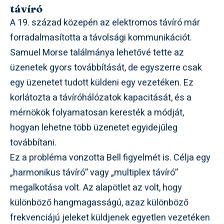
távíró
A 19. század közepén az elektromos távíró már
forradalmasította a távolsági kommunikációt.
Samuel Morse találmánya lehetővé tette az
üzenetek gyors továbbítását, de egyszerre csak
egy üzenetet tudott küldeni egy vezetéken. Ez
korlátozta a távíróhálózatok kapacitását, és a
mérnökök folyamatosan keresték a módját,
hogyan lehetne több üzenetet egyidejűleg
továbbítani.
Ez a probléma vonzotta Bell figyelmét is. Célja egy
„harmonikus távíró” vagy „multiplex távíró”
megalkotása volt. Az alapötlet az volt, hogy
különböző hangmagasságú, azaz különböző
frekvenciájú jeleket küldjenek egyetlen vezetéken