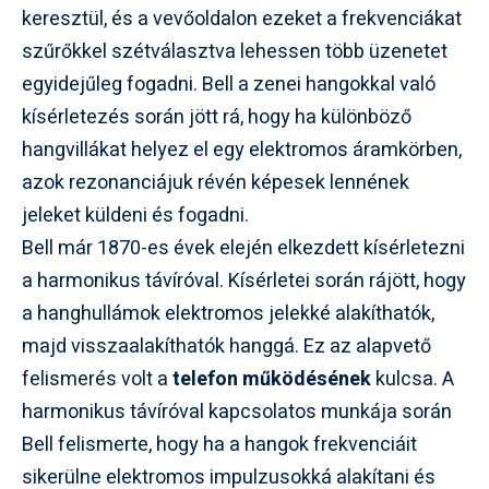
keresztül, és a vevőoldalon ezeket a frekvenciákat
szűrőkkel szétválasztva lehessen több üzenetet
egyidejűleg fogadni. Bell a zenei hangokkal való
kísérletezés során jött rá, hogy ha különböző
hangvillákat helyez el egy elektromos áramkörben,
azok rezonanciájuk révén képesek lennének
jeleket küldeni és fogadni.
Bell már 1870-es évek elején elkezdett kísérletezni
a harmonikus távíróval. Kísérletei során rájött, hogy
a hanghullámok elektromos jelekké alakíthatók,
majd visszaalakíthatók hanggá. Ez az alapvető
felismerés volt a
telefon működésének
kulcsa. A
harmonikus távíróval kapcsolatos munkája során
Bell felismerte, hogy ha a hangok frekvenciáit
sikerülne elektromos impulzusokká alakítani és