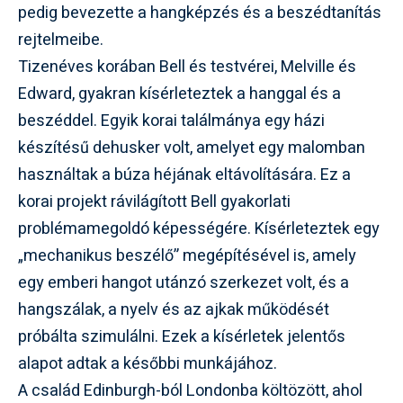
pedig bevezette a hangképzés és a beszédtanítás
rejtelmeibe.
Tizenéves korában Bell és testvérei, Melville és
Edward, gyakran kísérleteztek a hanggal és a
beszéddel. Egyik korai találmánya egy házi
készítésű dehusker volt, amelyet egy malomban
használtak a búza héjának eltávolítására. Ez a
korai projekt rávilágított Bell gyakorlati
problémamegoldó képességére. Kísérleteztek egy
„mechanikus beszélő” megépítésével is, amely
egy emberi hangot utánzó szerkezet volt, és a
hangszálak, a nyelv és az ajkak működését
próbálta szimulálni. Ezek a kísérletek jelentős
alapot adtak a későbbi munkájához.
A család Edinburgh-ból Londonba költözött, ahol