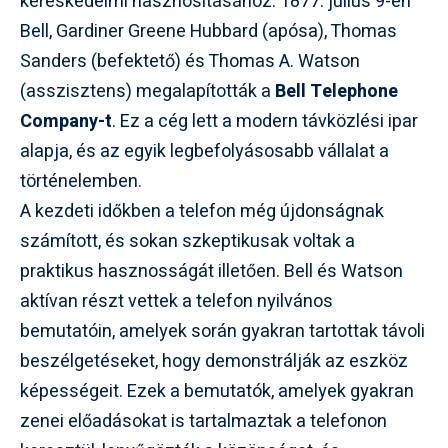
kereskedelmi hasznosításához. 1877. július 9-én
Bell, Gardiner Greene Hubbard (apósa), Thomas
Sanders (befektető) és Thomas A. Watson
(asszisztens) megalapították a
Bell Telephone
Company-t
. Ez a cég lett a modern távközlési ipar
alapja, és az egyik legbefolyásosabb vállalat a
történelemben.
A kezdeti időkben a telefon még újdonságnak
számított, és sokan szkeptikusak voltak a
praktikus hasznosságát illetően. Bell és Watson
aktívan részt vettek a telefon nyilvános
bemutatóin, amelyek során gyakran tartottak távoli
beszélgetéseket, hogy demonstrálják az eszköz
képességeit. Ezek a bemutatók, amelyek gyakran
zenei előadásokat is tartalmaztak a telefonon