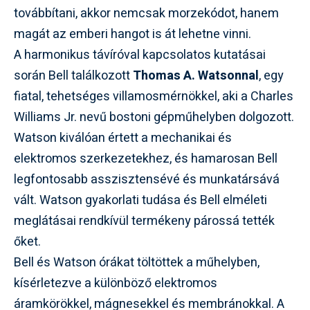
továbbítani, akkor nemcsak morzekódot, hanem
magát az emberi hangot is át lehetne vinni.
A harmonikus távíróval kapcsolatos kutatásai
során Bell találkozott
Thomas A. Watsonnal
, egy
fiatal, tehetséges villamosmérnökkel, aki a Charles
Williams Jr. nevű bostoni gépműhelyben dolgozott.
Watson kiválóan értett a mechanikai és
elektromos szerkezetekhez, és hamarosan Bell
legfontosabb asszisztensévé és munkatársává
vált. Watson gyakorlati tudása és Bell elméleti
meglátásai rendkívül termékeny párossá tették
őket.
Bell és Watson órákat töltöttek a műhelyben,
kísérletezve a különböző elektromos
áramkörökkel, mágnesekkel és membránokkal. A