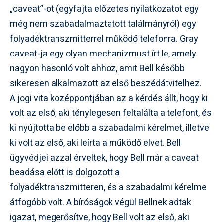
„caveat”-ot (egyfajta előzetes nyilatkozatot egy
még nem szabadalmaztatott találmányról) egy
folyadéktranszmitterrel működő telefonra. Gray
caveat-ja egy olyan mechanizmust írt le, amely
nagyon hasonló volt ahhoz, amit Bell később
sikeresen alkalmazott az első beszédátvitelhez.
A jogi vita középpontjában az a kérdés állt, hogy ki
volt az első, aki ténylegesen feltalálta a telefont, és
ki nyújtotta be előbb a szabadalmi kérelmet, illetve
ki volt az első, aki leírta a működő elvet. Bell
ügyvédjei azzal érveltek, hogy Bell már a caveat
beadása előtt is dolgozott a
folyadéktranszmitteren, és a szabadalmi kérelme
átfogóbb volt. A bíróságok végül Bellnek adtak
igazat, megerősítve, hogy Bell volt az első, aki