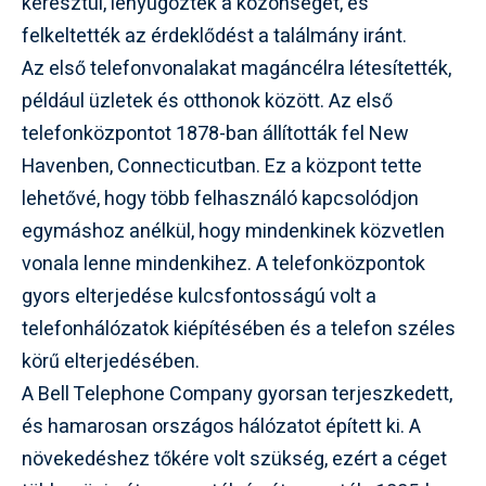
keresztül, lenyűgözték a közönséget, és
felkeltették az érdeklődést a találmány iránt.
Az első telefonvonalakat magáncélra létesítették,
például üzletek és otthonok között. Az első
telefonközpontot 1878-ban állították fel New
Havenben, Connecticutban. Ez a központ tette
lehetővé, hogy több felhasználó kapcsolódjon
egymáshoz anélkül, hogy mindenkinek közvetlen
vonala lenne mindenkihez. A telefonközpontok
gyors elterjedése kulcsfontosságú volt a
telefonhálózatok kiépítésében és a telefon széles
körű elterjedésében.
A Bell Telephone Company gyorsan terjeszkedett,
és hamarosan országos hálózatot épített ki. A
növekedéshez tőkére volt szükség, ezért a céget