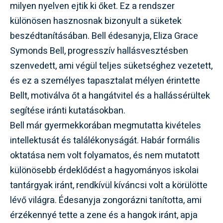
milyen nyelven ejtik ki őket. Ez a rendszer
különösen hasznosnak bizonyult a süketek
beszédtanításában. Bell édesanyja, Eliza Grace
Symonds Bell, progresszív hallásvesztésben
szenvedett, ami végül teljes süketséghez vezetett,
és ez a személyes tapasztalat mélyen érintette
Bellt, motiválva őt a hangátvitel és a hallássérültek
segítése iránti kutatásokban.
Bell már gyermekkorában megmutatta kivételes
intellektusát és találékonyságát. Habár formális
oktatása nem volt folyamatos, és nem mutatott
különösebb érdeklődést a hagyományos iskolai
tantárgyak iránt, rendkívül kíváncsi volt a körülötte
lévő világra. Édesanyja zongorázni tanította, ami
érzékennyé tette a zene és a hangok iránt, apja