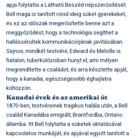
apja folytatta a Látható Beszéd népszerűsítését.
Bell maga is tanított rövid ideig süket gyerekeket,
és ez az időszak megerősítette benne azt a
meggyőződést, hogy a technológia segíthet a
hallássérültek kommunikációjának javításában.
Sajnos, mindkét testvére, Edward és Melville is
fiatalon, tuberkulózisban hunyt el, ami mélyen
megrendítette a családot, és arra késztette apját,
hogy a kanadai, egészségesebb éghajlatra
költözzön.
Kanadai évek és az amerikai út
1870-ben, testvéreinek tragikus halála után, a Bell
család Kanadába emigrált, Brantfordba, Ontario
államba. Itt Bell folytatta a süketek oktatásával
kapcsolatos munkáját, és apjával együtt tanított a