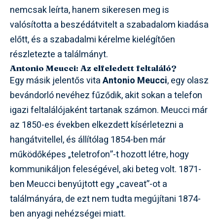
nemcsak leírta, hanem sikeresen meg is
valósította a beszédátvitelt a szabadalom kiadása
előtt, és a szabadalmi kérelme kielégítően
részletezte a találmányt.
Antonio Meucci: Az elfeledett feltaláló?
Egy másik jelentős vita
Antonio Meucci
, egy olasz
bevándorló nevéhez fűződik, akit sokan a telefon
igazi feltalálójaként tartanak számon. Meucci már
az 1850-es években elkezdett kísérletezni a
hangátvitellel, és állítólag 1854-ben már
működőképes „teletrofon”-t hozott létre, hogy
kommunikáljon feleségével, aki beteg volt. 1871-
ben Meucci benyújtott egy „caveat”-ot a
találmányára, de ezt nem tudta megújítani 1874-
ben anyagi nehézségei miatt.