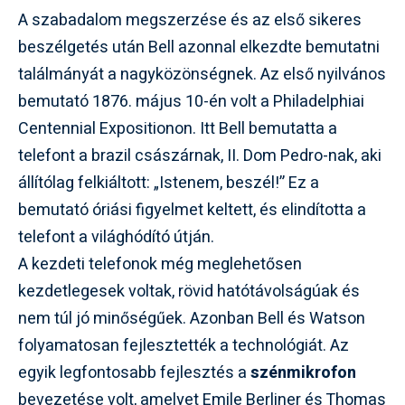
A szabadalom megszerzése és az első sikeres
beszélgetés után Bell azonnal elkezdte bemutatni
találmányát a nagyközönségnek. Az első nyilvános
bemutató 1876. május 10-én volt a Philadelphiai
Centennial Expositionon. Itt Bell bemutatta a
telefont a brazil császárnak, II. Dom Pedro-nak, aki
állítólag felkiáltott: „Istenem, beszél!” Ez a
bemutató óriási figyelmet keltett, és elindította a
telefont a világhódító útján.
A kezdeti telefonok még meglehetősen
kezdetlegesek voltak, rövid hatótávolságúak és
nem túl jó minőségűek. Azonban Bell és Watson
folyamatosan fejlesztették a technológiát. Az
egyik legfontosabb fejlesztés a
szénmikrofon
bevezetése volt, amelyet Emile Berliner és Thomas