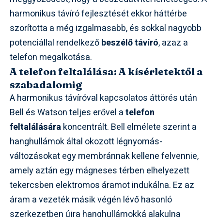
harmonikus távíró fejlesztését ekkor háttérbe
szorította a még izgalmasabb, és sokkal nagyobb
potenciállal rendelkező
beszélő távíró
, azaz a
telefon megalkotása.
A telefon feltalálása: A kísérletektől a
szabadalomig
A harmonikus távíróval kapcsolatos áttörés után
Bell és Watson teljes erővel a
telefon
feltalálására
koncentrált. Bell elmélete szerint a
hanghullámok által okozott légnyomás-
változásokat egy membránnak kellene felvennie,
amely aztán egy mágneses térben elhelyezett
tekercsben elektromos áramot indukálna. Ez az
áram a vezeték másik végén lévő hasonló
szerkezetben újra hanghullámokká alakulna