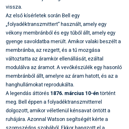
vissza.
Az első kísérletek során Bell egy
„folyadéktranszmittert” használt, amely egy
vékony membránból és egy tűből állt, amely egy
gyenge savoldatba merült. Amikor valaki beszélt a
membránba, az rezgett, és a tű mozgása
változtatta az áramkör ellenállását, ezáltal
modulálva az áramot. A vevőkészülék egy hasonló
membránból állt, amelyre az áram hatott, és az a
hanghullámokat reprodukálta.
A legendás áttörés
1876. március 10-én
történt
meg. Bell éppen a folyadéktranszmitterrel
dolgozott, amikor véletlenül kénsavat öntött a
ruhájára. Azonnal Watson segítségét kérte a
szomszédos szobából. Ekkor hangzott el a