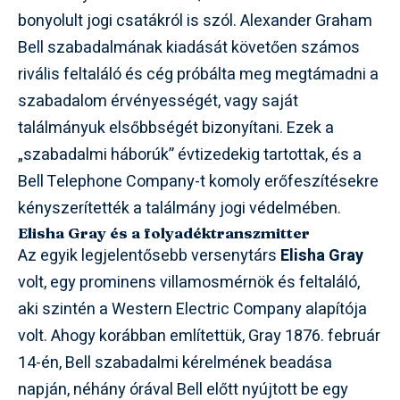
bonyolult jogi csatákról is szól. Alexander Graham
Bell szabadalmának kiadását követően számos
rivális feltaláló és cég próbálta meg megtámadni a
szabadalom érvényességét, vagy saját
találmányuk elsőbbségét bizonyítani. Ezek a
„szabadalmi háborúk” évtizedekig tartottak, és a
Bell Telephone Company-t komoly erőfeszítésekre
kényszerítették a találmány jogi védelmében.
Elisha Gray és a folyadéktranszmitter
Az egyik legjelentősebb versenytárs
Elisha Gray
volt, egy prominens villamosmérnök és feltaláló,
aki szintén a Western Electric Company alapítója
volt. Ahogy korábban említettük, Gray 1876. február
14-én, Bell szabadalmi kérelmének beadása
napján, néhány órával Bell előtt nyújtott be egy