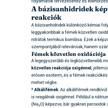
folyamatok tervezéséhez és ellenőrzésé
A bázisanhidridek ké
reakciók
A bázisanhidridek különböző kémiai fol
leggyakoribbak a fémek közvetlen oxidác
nitrátok termikus bomlása. Ezek a képző
szempontjából relevánsak, hanem számos
Fémek közvetlen oxidációja
A legegyszerűbb és legközvetlenebb mód
közvetlen reakciója oxigénnel
, jellem
erősen exoterm, és a fémek reakcióké
mehet végbe.
*
Alkálifémek
: Az alkálifémek rendkív
is reagálnak oxigénnel. Például a nátri
(Na₂O) képezve, bár gyakran peroxidok 