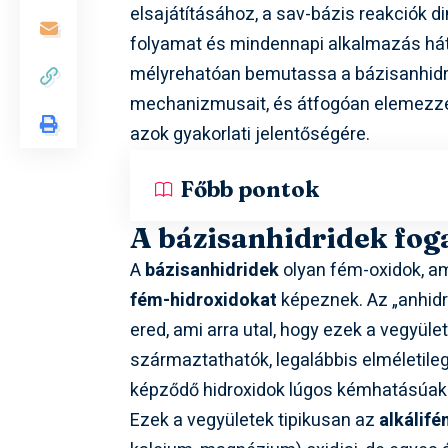
elsajátításához, a sav-bázis reakciók 
folyamat és mindennapi alkalmazás hátte
mélyrehatóan bemutassa a bázisanhidr
mechanizmusait, és átfogóan elemezze fi
azok gyakorlati jelentőségére.
Főbb pontok
A bázisanhidridek fog
A
bázisanhidridek
olyan fém-oxidok, am
fém-hidroxidokat
képeznek. Az „anhidri
ered, ami arra utal, hogy ezek a vegyüle
származtathatók, legalábbis elméletileg.
képződő hidroxidok lúgos kémhatásúak
Ezek a vegyületek tipikusan az
alkálif