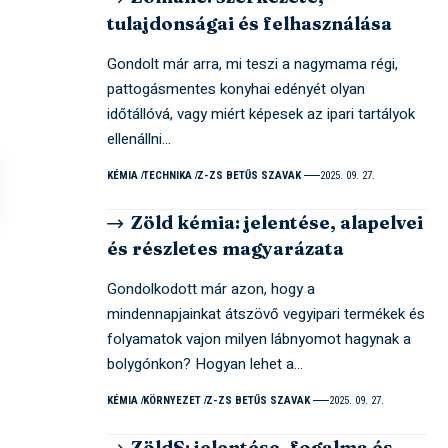
tulajdonságai és felhasználása
Gondolt már arra, mi teszi a nagymama régi,
pattogásmentes konyhai edényét olyan
időtállóvá, vagy miért képesek az ipari tartályok
ellenállni…
KÉMIA
TECHNIKA
Z-ZS BETŰS SZAVAK
2025. 09. 27.
Zöld kémia: jelentése, alapelvei
és részletes magyarázata
Gondolkodott már azon, hogy a
mindennapjainkat átszövő vegyipari termékek és
folyamatok vajon milyen lábnyomot hagynak a
bolygónkon? Hogyan lehet a…
KÉMIA
KÖRNYEZET
Z-ZS BETŰS SZAVAK
2025. 09. 27.
ZöldS: jelentése, fogalma és