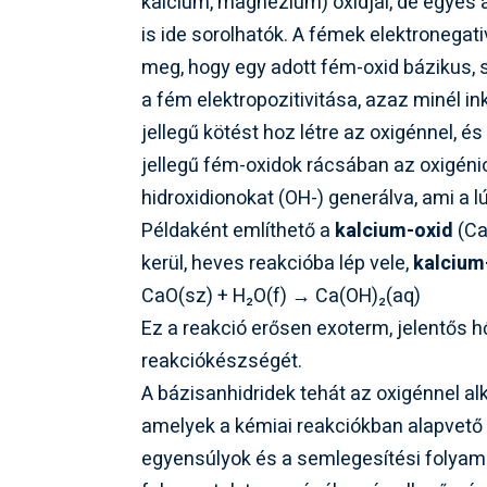
kalcium, magnézium) oxidjai, de egyes 
is ide sorolhatók. A fémek elektronegati
meg, hogy egy adott fém-oxid bázikus, 
a fém elektropozitivitása, azaz minél i
jellegű kötést hoz létre az oxigénnel, é
jellegű fém-oxidok rácsában az oxigénio
hidroxidionokat (OH-) generálva, ami a
Példaként említhető a
kalcium-oxid
(Ca
kerül, heves reakcióba lép vele,
kalcium
CaO(sz) + H₂O(f) → Ca(OH)₂(aq)
Ez a reakció erősen exoterm, jelentős hő
reakciókészségét.
A bázisanhidridek tehát az oxigénnel alk
amelyek a kémiai reakciókban alapvető
egyensúlyok és a semlegesítési folyam