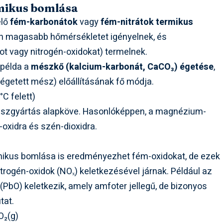
mikus bomlása
elő
fém-karbonátok
vagy
fém-nitrátok termikus
ban magasabb hőmérsékletet igényelnek, és
t vagy nitrogén-oxidokat) termelnek.
 példa a
mészkő (kalcium-karbonát, CaCO₃) égetése
,
égetett mész) előállításának fő módja.
C felett)
észgyártás alapköve. Hasonlóképpen, a magnézium-
oxidra és szén-dioxidra.
rmikus bomlása is eredményezhet fém-oxidokat, de ezek
trogén-oxidok (NOₓ) keletkezésével járnak. Például az
 (PbO) keletkezik, amely amfoter jellegű, de bizonyos
tat.
O₂(g)