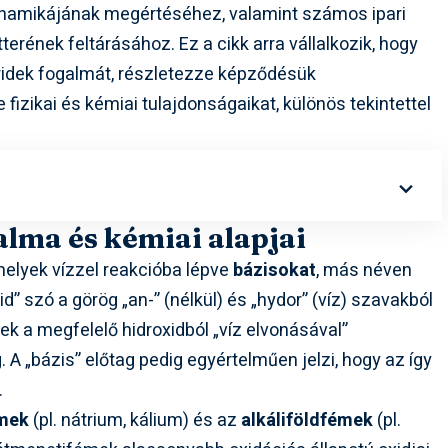
dinamikájának megértéséhez, valamint számos ipari
rének feltárásához. Ez a cikk arra vállalkozik, hogy
idek fogalmát, részletezze képződésük
zikai és kémiai tulajdonságaikat, különös tekintettel
alma és kémiai alapjai
elyek vízzel reakcióba lépve
bázisokat
, más néven
d” szó a görög „an-” (nélkül) és „hydor” (víz) szavakból
tek a megfelelő hidroxidból „víz elvonásával”
 A „bázis” előtag pedig egyértelműen jelzi, hogy az így
.
émek
(pl. nátrium, kálium) és az
alkáliföldfémek
(pl.