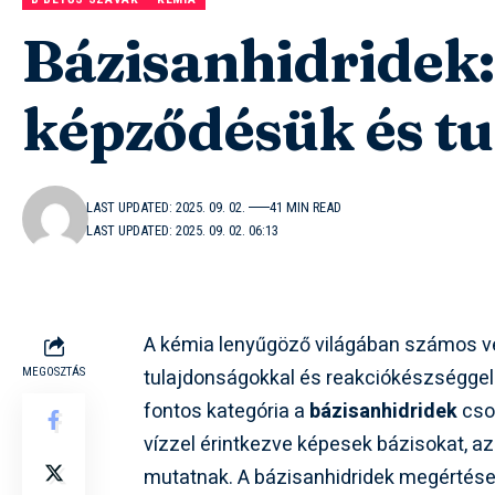
Bázisanhidridek:
képződésük és t
LAST UPDATED: 2025. 09. 02.
41 MIN READ
LAST UPDATED: 2025. 09. 02. 06:13
A kémia lenyűgöző világában számos ve
tulajdonságokkal és reakciókészséggel 
MEGOSZTÁS
fontos kategória a
bázisanhidridek
cso
vízzel érintkezve képesek bázisokat, a
mutatnak. A bázisanhidridek megértése