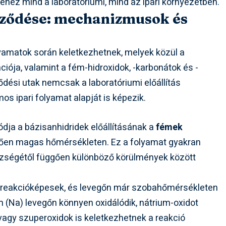
hez mind a laboratóriumi, mind az ipari környezetben.
pződése: mechanizmusok és
yamatok során keletkezhetnek, melyek közül a
iója, valamint a fém-hidroxidok, -karbonátok és -
dési utak nemcsak a laboratóriumi előállítás
 ipari folyamat alapját is képezik.
ja a bázisanhidridek előállításának a
fémek
zően magas hőmérsékleten. Ez a folyamat gyakran
szségétől függően különböző körülmények között
ül reakcióképesek, és levegőn már szobahőmérsékleten
um (Na) levegőn könnyen oxidálódik, nátrium-oxidot
vagy szuperoxidok is keletkezhetnek a reakció