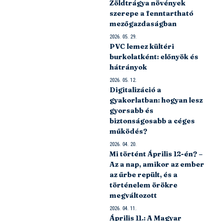
Zöldtrágya növények
szerepe a fenntartható
mezőgazdaságban
2026. 05. 29.
PVC lemez kültéri
burkolatként: előnyök és
hátrányok
2026. 05. 12.
Digitalizáció a
gyakorlatban: hogyan lesz
gyorsabb és
biztonságosabb a céges
működés?
2026. 04. 20.
Mi történt Április 12-én? –
Az a nap, amikor az ember
az űrbe repült, és a
történelem örökre
megváltozott
2026. 04. 11.
Április 11.: A Magyar