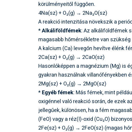
körülményeitől függően.
4Na(sz) + O₂(g) → 2Na₂O(sz)
A reakció intenzitása növekszik a peri
*
Alkáliföldfémek
: Az alkáliföldfémek 
magasabb hőmérsékletre van szükség a 
A kalcium (Ca) levegőn hevítve élénk fé
2Ca(sz) + O₂(g) → 2CaO(sz)
Hasonlóképpen a magnézium (Mg) is ég
gyakran használnak villanófényekben é
2Mg(sz) + O₂(g) → 2MgO(sz)
*
Egyéb fémek
: Más fémek, mint példáu
oxigénnel való reakció során, de ezek 
jellegűek, különösen, ha a fém magasab
(FeO) vagy a réz(I)-oxid (Cu₂O) bizony
2Fe(sz) + O₂(g) → 2FeO(sz) (magas hő