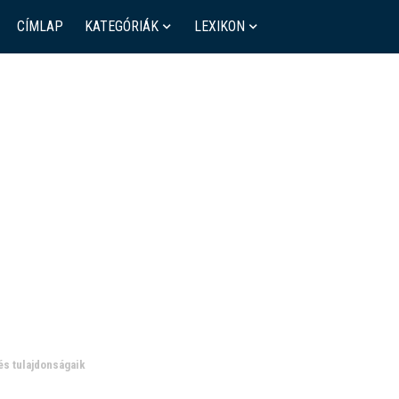
CÍMLAP
KATEGÓRIÁK
LEXIKON
és tulajdonságaik