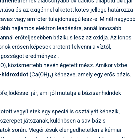
átmenetifémek alacsonyabb oxidációs állapotú oxidjai
vitása és az oxigénnel alkotott kötés jellege határozza
savas vagy amfoter tulajdonságú lesz-e. Minél nagyobb
nkább hajlamos elektron leadására, annál ionosabb
s annál erőteljesebben bázikus lesz az oxidja. Az ionos
nok erősen képesek protont felvenni a víztől,
 lúgosságot eredményezi.
O), közismertebb nevén égetett mész. Amikor vízbe
-hidroxidot
(Ca(OH)₂) képezve, amely egy erős bázis.
fejlődéssel jár, ami jól mutatja a bázisanhidridek
otott vegyületek egy speciális osztályát képezik,
 szerepet játszanak, különösen a sav-bázis
atok során. Megértésük elengedhetetlen a kémiai