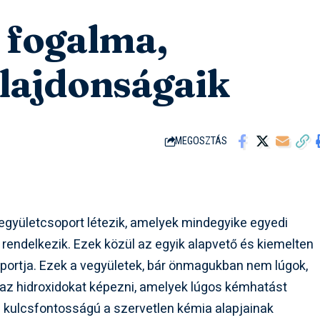
 fogalma,
ulajdonságaik
MEGOSZTÁS
gyületcsoport létezik, amelyek mindegyike egyedi
rendelkezik. Ezek közül az egyik alapvető és kiemelten
portja. Ezek a vegyületek, bár önmagukban nem lúgok,
zaz hidroxidokat képezni, amelyek lúgos kémhatást
 kulcsfontosságú a szervetlen kémia alapjainak