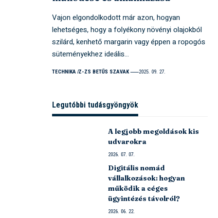
Vajon elgondolkodott már azon, hogyan
lehetséges, hogy a folyékony növényi olajokból
szilárd, kenhető margarin vagy éppen a ropogós
süteményekhez ideális…
TECHNIKA
Z-ZS BETŰS SZAVAK
2025. 09. 27.
Legutóbbi tudásgyöngyök
A legjobb megoldások kis
udvarokra
2026. 07. 07.
Digitális nomád
vállalkozások: hogyan
működik a céges
ügyintézés távolról?
2026. 06. 22.