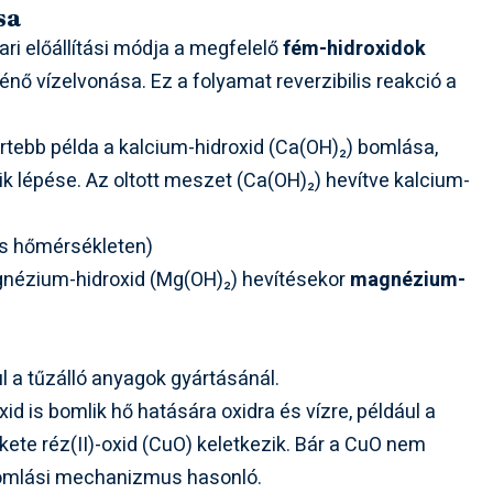
sa
ari előállítási módja a megfelelő
fém-hidroxidok
ténő vízelvonása. Ez a folyamat reverzibilis reakció a
ertebb példa a kalcium-hidroxid (Ca(OH)₂) bomlása,
 lépése. Az oltott meszet (Ca(OH)₂) hevítve kalcium-
s hőmérsékleten)
gnézium-hidroxid (Mg(OH)₂) hevítésekor
magnézium-
ul a tűzálló anyagok gyártásánál.
id is bomlik hő hatására oxidra és vízre, például a
ekete réz(II)-oxid (CuO) keletkezik. Bár a CuO nem
 bomlási mechanizmus hasonló.