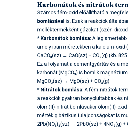
Karbonátok és nitrátok ter
Számos fém-oxid előállítható a megfel
bomlásával
is. Ezek a reakciók általá
melléktermékként gázokat (szén-dioxido
*
Karbonátok bomlása
: A legismertebb
amely ipari méretekben a kalcium-oxid (
CaCO₃(sz) → CaO(sz) + CO₂(g) (kb. 825 °
Ez a folyamat a cementgyártás és a m
karbonát (MgCO₃) is bomlik magnézium-
MgCO₃(sz) → MgO(sz) + CO₂(g)
*
Nitrátok bomlása
: A fém-nitrátok te
a reakciók gyakran bonyolultabbak és ni
ólom(II)-nitrát bomlásakor ólom(II)-oxid
mértékig bázikus tulajdonságokat is mu
2Pb(NO₃)₂(sz) → 2PbO(sz) + 4NO₂(g) + 