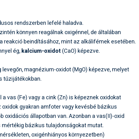
ódusos rendszerben lefelé haladva.
szintén könnyen reagálnak oxigénnel, de általában
reakció beindításához, mint az alkálifémek esetében.
nnyel ég,
kalcium-oxidot
(CaO) képezve.
 levegőn, magnézium-oxidot (MgO) képezve, melyet
s tűzijátékokban.
l a vas (Fe) vagy a cink (Zn) is képeznek oxidokat
az oxidok gyakran amfoter vagy kevésbé bázikus
b oxidációs állapotban van. Azonban a vas(II)-oxid
os mértékig bázikus tulajdonságokat mutat.
mérsékleten, oxigénhiányos környezetben)