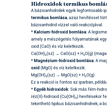
Hidroxidok termikus bomlá
A bázisanhidridek egyik legfontosabb ip
termikus bomlása
, azaz hevítéssel tör
bázisanhidrid vízzel való reakciójával.
*
Kalcium-hidroxid bomlása
: A legism
amely a mészégetés folyamatának egyik
oxid (CaO) és víz keletkezik.
Ca(OH)₂(sz) → CaO(sz) + H₂O(g) (maga
*
Magnézium-hidroxid bomlása
: A ma
oxid
(MgO) és víz keletkezik.
Mg(OH)₂(sz) → MgO(sz) + H₂O(g)
Ez a reakció is fontos az iparban, példá
*
Egyéb hidroxidok
: Sok más fém-hidrox
réz(II)-hidroxid (Cu(OH)₂) hevítésekor f
tekinthető tipikus bázisanhidridnek, a