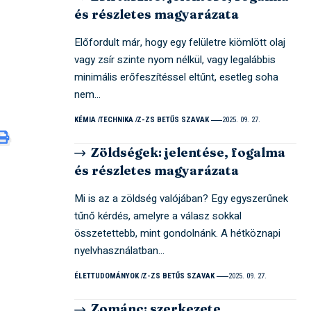
és részletes magyarázata
Előfordult már, hogy egy felületre kiömlött olaj
vagy zsír szinte nyom nélkül, vagy legalábbis
minimális erőfeszítéssel eltűnt, esetleg soha
nem…
KÉMIA
TECHNIKA
Z-ZS BETŰS SZAVAK
2025. 09. 27.
Zöldségek: jelentése, fogalma
és részletes magyarázata
Mi is az a zöldség valójában? Egy egyszerűnek
tűnő kérdés, amelyre a válasz sokkal
összetettebb, mint gondolnánk. A hétköznapi
nyelvhasználatban…
ÉLETTUDOMÁNYOK
Z-ZS BETŰS SZAVAK
2025. 09. 27.
Zománc: szerkezete,