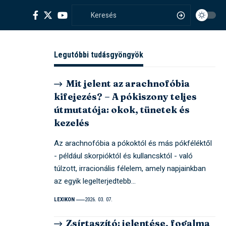
Legutóbbi tudásgyöngyök
Mit jelent az arachnofóbia
kifejezés? – A pókiszony teljes
útmutatója: okok, tünetek és
kezelés
Az arachnofóbia a pókoktól és más pókféléktől
- például skorpióktól és kullancsktól - való
túlzott, irracionális félelem, amely napjainkban
az egyik legelterjedtebb…
LEXIKON
2026. 03. 07.
Zsírtaszító: jelentése, fogalma