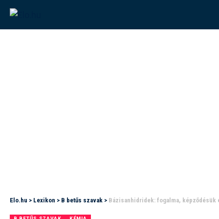
Elo.hu
>
Lexikon
>
B betűs szavak
>
Bázisanhidridek: fogalma, képződésük 
B BETŰS SZAVAK
KÉMIA