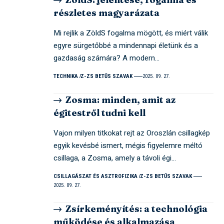
részletes magyarázata
Mi rejlik a ZöldS fogalma mögött, és miért válik
egyre sürgetőbbé a mindennapi életünk és a
gazdaság számára? A modern…
TECHNIKA
Z-ZS BETŰS SZAVAK
2025. 09. 27.
Zosma: minden, amit az
égitestről tudni kell
Vajon milyen titkokat rejt az Oroszlán csillagkép
egyik kevésbé ismert, mégis figyelemre méltó
csillaga, a Zosma, amely a távoli égi…
CSILLAGÁSZAT ÉS ASZTROFIZIKA
Z-ZS BETŰS SZAVAK
2025. 09. 27.
Zsírkeményítés: a technológia
működése és alkalmazása