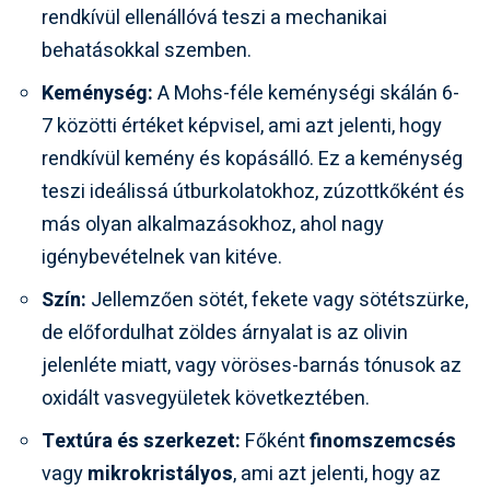
rendkívül ellenállóvá teszi a mechanikai
behatásokkal szemben.
Keménység:
A Mohs-féle keménységi skálán 6-
7 közötti értéket képvisel, ami azt jelenti, hogy
rendkívül kemény és kopásálló. Ez a keménység
teszi ideálissá útburkolatokhoz, zúzottkőként és
más olyan alkalmazásokhoz, ahol nagy
igénybevételnek van kitéve.
Szín:
Jellemzően sötét, fekete vagy sötétszürke,
de előfordulhat zöldes árnyalat is az olivin
jelenléte miatt, vagy vöröses-barnás tónusok az
oxidált vasvegyületek következtében.
Textúra és szerkezet:
Főként
finomszemcsés
vagy
mikrokristályos
, ami azt jelenti, hogy az