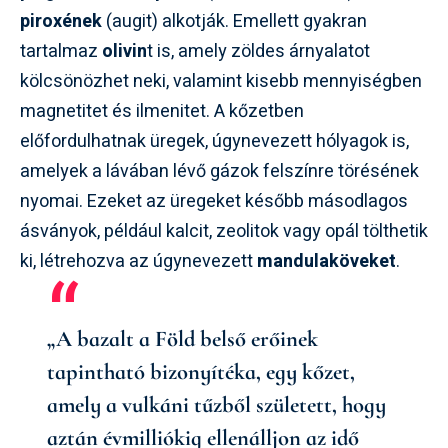
piroxének
(augit) alkotják. Emellett gyakran
tartalmaz
olivin
t is, amely zöldes árnyalatot
kölcsönözhet neki, valamint kisebb mennyiségben
magnetitet és ilmenitet. A kőzetben
előfordulhatnak üregek, úgynevezett hólyagok is,
amelyek a lávában lévő gázok felszínre törésének
nyomai. Ezeket az üregeket később másodlagos
ásványok, például kalcit, zeolitok vagy opál tölthetik
ki, létrehozva az úgynevezett
mandulaköveket
.
„A bazalt a Föld belső erőinek
tapintható bizonyítéka, egy kőzet,
amely a vulkáni tűzből született, hogy
aztán évmilliókig ellenálljon az idő