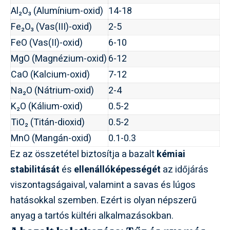
Al₂O₃ (Alumínium-oxid)
14-18
Fe₂O₃ (Vas(III)-oxid)
2-5
FeO (Vas(II)-oxid)
6-10
MgO (Magnézium-oxid)
6-12
CaO (Kalcium-oxid)
7-12
Na₂O (Nátrium-oxid)
2-4
K₂O (Kálium-oxid)
0.5-2
TiO₂ (Titán-dioxid)
0.5-2
MnO (Mangán-oxid)
0.1-0.3
Ez az összetétel biztosítja a bazalt
kémiai
stabilitását
és
ellenállóképességét
az időjárás
viszontagságaival, valamint a savas és lúgos
hatásokkal szemben. Ezért is olyan népszerű
anyag a tartós kültéri alkalmazásokban.