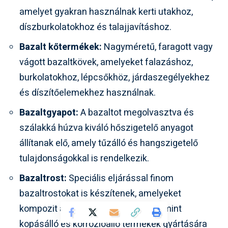
amelyet gyakran használnak kerti utakhoz,
díszburkolatokhoz és talajjavításhoz.
Bazalt kőtermékek:
Nagyméretű, faragott vagy
vágott bazaltkövek, amelyeket falazáshoz,
burkolatokhoz, lépcsőkhöz, járdaszegélyekhez
és díszítőelemekhez használnak.
Bazaltgyapot:
A bazaltot megolvasztva és
szálakká húzva kiváló hőszigetelő anyagot
állítanak elő, amely tűzálló és hangszigetelő
tulajdonságokkal is rendelkezik.
Bazaltrost:
Speciális eljárással finom
bazaltrostokat is készítenek, amelyeket
kompozit anyagok erősítésére, valamint
kopásálló és korrózióálló termékek gyártására