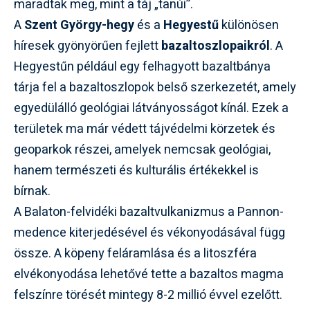
maradtak meg, mint a táj „tanúi”.
A
Szent György-hegy
és a
Hegyestű
különösen
híresek gyönyörűen fejlett
bazaltoszlopaikról
. A
Hegyestűn például egy felhagyott bazaltbánya
tárja fel a bazaltoszlopok belső szerkezetét, amely
egyedülálló geológiai látványosságot kínál. Ezek a
területek ma már védett tájvédelmi körzetek és
geoparkok részei, amelyek nemcsak geológiai,
hanem természeti és kulturális értékekkel is
bírnak.
A Balaton-felvidéki bazaltvulkanizmus a Pannon-
medence kiterjedésével és vékonyodásával függ
össze. A köpeny feláramlása és a litoszféra
elvékonyodása lehetővé tette a bazaltos magma
felszínre törését mintegy 8-2 millió évvel ezelőtt.