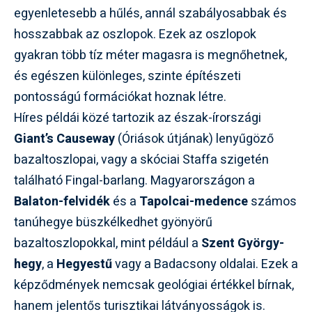
egyenletesebb a hűlés, annál szabályosabbak és
hosszabbak az oszlopok. Ezek az oszlopok
gyakran több tíz méter magasra is megnőhetnek,
és egészen különleges, szinte építészeti
pontosságú formációkat hoznak létre.
Híres példái közé tartozik az észak-írországi
Giant’s Causeway
(Óriások útjának) lenyűgöző
bazaltoszlopai, vagy a skóciai Staffa szigetén
található Fingal-barlang. Magyarországon a
Balaton-felvidék
és a
Tapolcai-medence
számos
tanúhegye büszkélkedhet gyönyörű
bazaltoszlopokkal, mint például a
Szent György-
hegy
, a
Hegyestű
vagy a Badacsony oldalai. Ezek a
képződmények nemcsak geológiai értékkel bírnak,
hanem jelentős turisztikai látványosságok is.