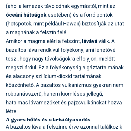
(ahol a lemezek távolodnak egymástól, mint az
óceáni hátságok
esetében) és a forró pontok
(hotspotok, mint például Hawaii) biztosítják az utat
a magnának a felszín felé.
Amikor a magma eléri a felszínt,
lávává
válik. A
bazaltos láva rendkívül folyékony, ami lehetővé
teszi, hogy nagy távolságokra elfolyjon, mielőtt
megszilárdul. Ez a folyékonyság a gáztartalmának
és alacsony szilícium-dioxid tartalmának
köszönhető. A bazaltos vulkanizmus gyakran nem
robbanásszerű, hanem kiömléses jellegű,
hatalmas lávamezőket és pajzsvulkánokat hozva
létre.
A gyors hűlés és a kristályosodás
A bazaltos láva a felszínre érve azonnal találkozik