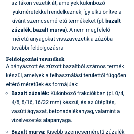
szitákon vezetik át, amelyek különböző
lyukméretekkel rendelkeznek, így elkülönítve a
kívánt szemcseméretű termékeket (pl.
bazalt
zúzalék
,
bazalt murva
). A nem megfelelő
méretű anyagokat visszavezetik a zúzóba
további feldolgozásra.
Feldolgozási termékek
A bányászott és zúzott bazaltból számos termék
készül, amelyek a felhasználási területtől függően
eltérő méretűek és formájúak:
Bazalt zúzalék:
Különböző frakciókban (pl. 0/4,
4/8, 8/16, 16/32 mm) készül, és az útépítés,
vasúti ágyazat, betonadalékanyag, valamint a
vízelvezetés alapanyaga.
Bazalt murva:
Kisebb szemcseméretű zúzalék,