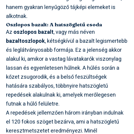
hanem gyakran lenyűgöző tájképi elemeket is
alkotnak.
Oszlopos bazalt: A hatszögletű csoda
Az
oszlopos bazalt
, vagy más néven
bazaltoszlopok
, kétségkívül a bazalt legismertebb
és leglátványosabb formája. Ez a jelenség akkor
alakul ki, amikor a vastag lávatakarók viszonylag
lassan és egyenletesen hűlnek. A hűlés során a
kőzet zsugorodik, és a belső feszültségek
hatására szabályos, többnyire hatszögletű
repedések alakulnak ki, amelyek merőlegesen
futnak a hűlő felületre.
A repedések jellemzően három irányban indulnak
el 120 fokos szöget bezárva, ami a hatszögletű
keresztmetszetet eredményezi. Minél