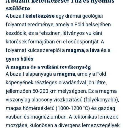
A bazalt keletkezése: Tűz és nyomás
szülötte
A bazalt
keletkezése
egy drámai geológiai
folyamat eredménye, amely a Föld belsejében
kezdődik, és a felszínen, látványos vulkáni
kitörések formájában éri el csúcspontját. A
folyamat kulcsszereplői a
magma
, a
láva
és a
gyors hűlés
.
A magma és a vulkáni tevékenység
A bazalt alapanyaga a
magma
, amely a Föld
köpenyének részleges olvadásával jön létre,
jellemzően 50-200 km mélységben. Ez a magma
viszonylag alacsony viszkozitású (folyékonyabb),
magas hőmérsékletű (1000-1200 °C) és gazdag
vasban és magnéziumban. A tektonikus lemezek
mozgása, különösen a divergens lemezszegélyek