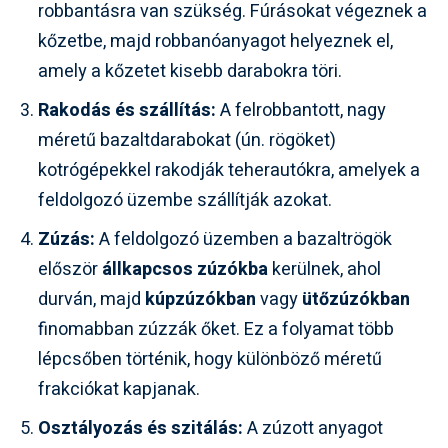
robbantásra van szükség. Fúrásokat végeznek a
kőzetbe, majd robbanóanyagot helyeznek el,
amely a kőzetet kisebb darabokra töri.
Rakodás és szállítás:
A felrobbantott, nagy
méretű bazaltdarabokat (ún. rögöket)
kotrógépekkel rakodják teherautókra, amelyek a
feldolgozó üzembe szállítják azokat.
Zúzás:
A feldolgozó üzemben a bazaltrögök
először
állkapcsos zúzókba
kerülnek, ahol
durván, majd
kúpzúzókban
vagy
ütőzúzókban
finomabban zúzzák őket. Ez a folyamat több
lépcsőben történik, hogy különböző méretű
frakciókat kapjanak.
Osztályozás és szitálás:
A zúzott anyagot