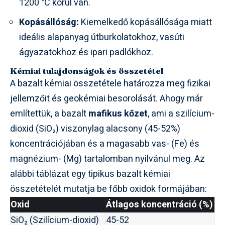
1200 °C körül van.
Kopásállóság:
Kiemelkedő kopásállósága miatt
ideális alapanyag útburkolatokhoz, vasúti
ágyazatokhoz és ipari padlókhoz.
Kémiai tulajdonságok és összetétel
A bazalt kémiai összetétele határozza meg fizikai
jellemzőit és geokémiai besorolását. Ahogy már
említettük, a bazalt
mafikus kőzet
, ami a szilícium-
dioxid (SiO₂) viszonylag alacsony (45-52%)
koncentrációjában és a magasabb vas- (Fe) és
magnézium- (Mg) tartalomban nyilvánul meg. Az
alábbi táblázat egy tipikus bazalt kémiai
összetételét mutatja be főbb oxidok formájában:
Oxid
Átlagos koncentráció (%)
SiO₂ (Szilícium-dioxid)
45-52