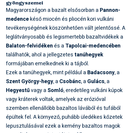
gyöngyszemei
Magyarországon a bazalt elsősorban a
Pannon-
medence
késő miocén és pliocén kori vulkáni
tevékenységének köszönhetően vált jelentőssé. A
leglátványosabb és legismertebb bazaltvidékek a
Balaton-felvidéken
és a
Tapolcai-medencében
találhatók, ahol a jellegzetes
tanúhegyek
formájában emelkednek ki a tájból.
Ezek a tanúhegyek, mint például a
Badacsony
, a
Szent György-hegy
, a
Csobánc
, a
Gulács
, a
Hegyestű
vagy a
Somló
, eredetileg vulkáni kúpok
vagy kráterek voltak, amelyek az erózióval
szemben ellenállóbb bazaltos lávából és tufából
épültek fel. A környező, puhább üledékes kőzetek
lepusztulásával ezek a kemény bazaltos magok