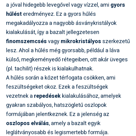
a jóval hidegebb levegővel vagy vízzel, ami
gyors
hűlést
eredményez. Ez a gyors hűlés
megakadályozza a nagyobb ásványkristályok
kialakulását, így a bazalt jellegzetesen
finomszemcsés
vagy
mikrokristályos
szerkezetű
lesz. Ahol a hűlés még gyorsabb, például a láva
külső, megkeményedő rétegeiben, ott akár üveges
(pl. tachilit) részek is kialakulhatnak.
A hűlés során a kőzet térfogata csökken, ami
feszültségeket okoz. Ezek a feszültségek
vezetnek a
repedések
kialakulásához, amelyek
gyakran szabályos, hatszögletű oszlopok
formájában jelentkeznek. Ez a jelenség az
oszlopos elválás
, amely a bazalt egyik
leglátványosabb és legismertebb formája.