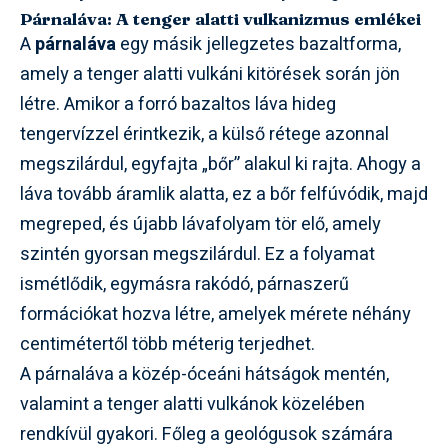
Párnaláva: A tenger alatti vulkanizmus emlékei
A
párnaláva
egy másik jellegzetes bazaltforma,
amely a tenger alatti vulkáni kitörések során jön
létre. Amikor a forró bazaltos láva hideg
tengervízzel érintkezik, a külső rétege azonnal
megszilárdul, egyfajta „bőr” alakul ki rajta. Ahogy a
láva tovább áramlik alatta, ez a bőr felfúvódik, majd
megreped, és újabb lávafolyam tör elő, amely
szintén gyorsan megszilárdul. Ez a folyamat
ismétlődik, egymásra rakódó, párnaszerű
formációkat hozva létre, amelyek mérete néhány
centimétertől több méterig terjedhet.
A párnaláva a közép-óceáni hátságok mentén,
valamint a tenger alatti vulkánok közelében
rendkívül gyakori. Főleg a geológusok számára