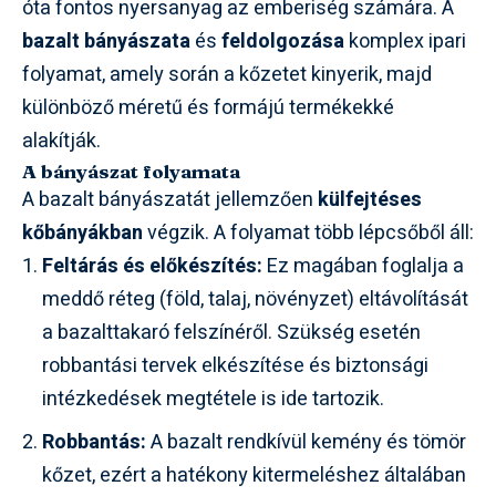
óta fontos nyersanyag az emberiség számára. A
bazalt bányászata
és
feldolgozása
komplex ipari
folyamat, amely során a kőzetet kinyerik, majd
különböző méretű és formájú termékekké
alakítják.
A bányászat folyamata
A bazalt bányászatát jellemzően
külfejtéses
kőbányákban
végzik. A folyamat több lépcsőből áll:
Feltárás és előkészítés:
Ez magában foglalja a
meddő réteg (föld, talaj, növényzet) eltávolítását
a bazalttakaró felszínéről. Szükség esetén
robbantási tervek elkészítése és biztonsági
intézkedések megtétele is ide tartozik.
Robbantás:
A bazalt rendkívül kemény és tömör
kőzet, ezért a hatékony kitermeléshez általában