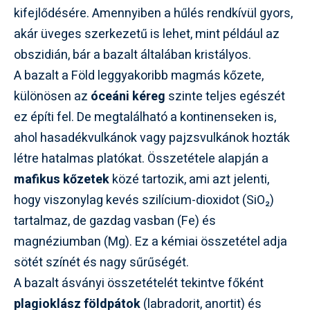
kifejlődésére. Amennyiben a hűlés rendkívül gyors,
akár üveges szerkezetű is lehet, mint például az
obszidián, bár a bazalt általában kristályos.
A bazalt a Föld leggyakoribb magmás kőzete,
különösen az
óceáni kéreg
szinte teljes egészét
ez építi fel. De megtalálható a kontinenseken is,
ahol hasadékvulkánok vagy pajzsvulkánok hozták
létre hatalmas platókat. Összetétele alapján a
mafikus kőzetek
közé tartozik, ami azt jelenti,
hogy viszonylag kevés szilícium-dioxidot (SiO₂)
tartalmaz, de gazdag vasban (Fe) és
magnéziumban (Mg). Ez a kémiai összetétel adja
sötét színét és nagy sűrűségét.
A bazalt ásványi összetételét tekintve főként
plagioklász földpátok
(labradorit, anortit) és