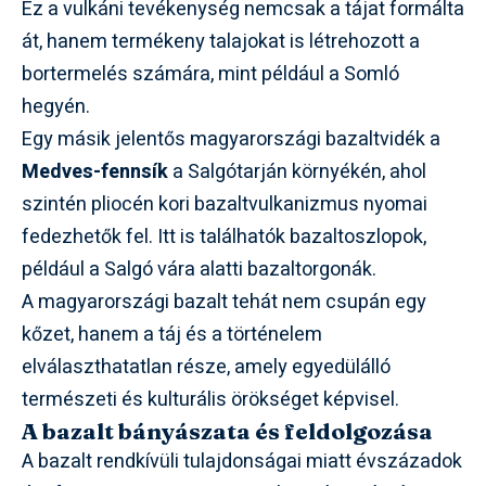
Ez a vulkáni tevékenység nemcsak a tájat formálta
át, hanem termékeny talajokat is létrehozott a
bortermelés számára, mint például a Somló
hegyén.
Egy másik jelentős magyarországi bazaltvidék a
Medves-fennsík
a Salgótarján környékén, ahol
szintén pliocén kori bazaltvulkanizmus nyomai
fedezhetők fel. Itt is találhatók bazaltoszlopok,
például a Salgó vára alatti bazaltorgonák.
A magyarországi bazalt tehát nem csupán egy
kőzet, hanem a táj és a történelem
elválaszthatatlan része, amely egyedülálló
természeti és kulturális örökséget képvisel.
A bazalt bányászata és feldolgozása
A bazalt rendkívüli tulajdonságai miatt évszázadok