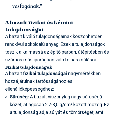
vasfogának.”
A bazalt fizikai és kémiai
tulajdonságai
A bazalt kiváló tulajdonságainak köszönhetően
rendkívül sokoldalú anyag. Ezek a tulajdonságok
teszik alkalmassá az építőiparban, útépítésben és
számos más iparágban való felhasználásra.
Fizikai tulajdonságok
A bazalt
fizikai tulajdonságai
nagymértékben
hozzájárulnak tartósságához és
ellenállóképességéhez:
Sűrűség:
A bazalt viszonylag nagy sűrűségű
kőzet, átlagosan 2,7-3,0 g/cm³ között mozog. Ez
a tulajdonság adja súlyát és tömörségét, ami