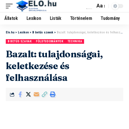
Aa
Állatok
Lexikon
Listák
Történelem
Tudomány
Elo.hu
>
Lexikon
>
B betűs szavak
>
Bazalt: tulajdonságai, keletkezése és felhasználása
B BETŰS SZAVAK
FÖLDTUDOMÁNYOK
TECHNIKA
Bazalt: tulajdonságai,
keletkezése és
felhasználása