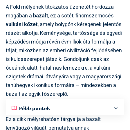
A Föld mélyének titokzatos üzenetét hordozza
magában a
bazalt
, ez a sötét, finomszemcsés
vulkáni kőzet
, amely bolygónk kéregének jelentős
részét alkotja. Keménysége, tartóssága és egyedi
képződési módja révén évmilliók óta formálja a
tájat, miközben az emberi civilizáció fejlődésében
is kulcsszerepet játszik. Gondoljunk csak az
óceánok alatti hatalmas lemezekre, a vulkáni
szigetek drámai látványára vagy a magyarországi
tanúhegyek ikonikus formáira – mindezekben a
bazalt az egyik főszereplő.
Főbb pontok
Ez a cikk mélyrehatóan tárgyalja a bazalt
lenyűgöző világát, bemutatva annak