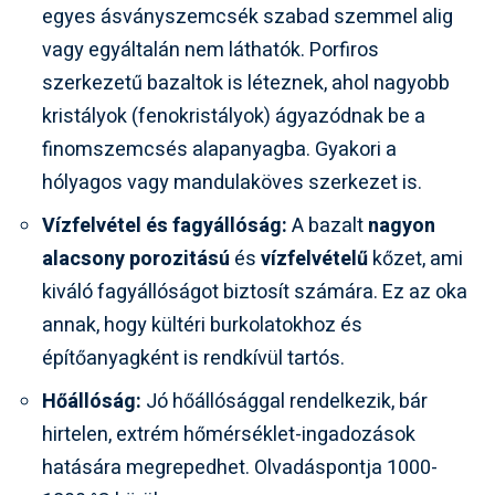
egyes ásványszemcsék szabad szemmel alig
vagy egyáltalán nem láthatók. Porfiros
szerkezetű bazaltok is léteznek, ahol nagyobb
kristályok (fenokristályok) ágyazódnak be a
finomszemcsés alapanyagba. Gyakori a
hólyagos vagy mandulaköves szerkezet is.
Vízfelvétel és fagyállóság:
A bazalt
nagyon
alacsony porozitású
és
vízfelvételű
kőzet, ami
kiváló fagyállóságot biztosít számára. Ez az oka
annak, hogy kültéri burkolatokhoz és
építőanyagként is rendkívül tartós.
Hőállóság:
Jó hőállósággal rendelkezik, bár
hirtelen, extrém hőmérséklet-ingadozások
hatására megrepedhet. Olvadáspontja 1000-