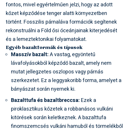
fontos, mivel egyértelműen jelzi, hogy az adott
kőzet képződése tenger alatti környezetben
történt. Fosszilis párnaláva formációk segítenek
rekonstruálni a Föld ősi óceánjainak kiterjedését
és a lemeztektonikai folyamatokat.
Egyéb bazaltformák és típusok
Masszív bazalt:
A vastag, egyöntetű
lávafolyásokból képződő bazalt, amely nem
mutat jellegzetes oszlopos vagy párnás
szerkezetet. Ez a leggyakoribb forma, amelyet a
bányászat során nyernek ki.
Bazalttufa és bazaltbreccsa:
Ezek a
piroklasztikus kőzetek a robbanásos vulkáni
kitörések során keletkeznek. A bazalttufa
finomszemcsés vulkáni hamuból és törmelékből