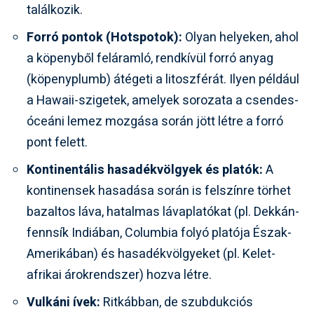
találkozik.
Forró pontok (Hotspotok):
Olyan helyeken, ahol
a köpenyből feláramló, rendkívül forró anyag
(köpenyplumb) átégeti a litoszférát. Ilyen például
a Hawaii-szigetek, amelyek sorozata a csendes-
óceáni lemez mozgása során jött létre a forró
pont felett.
Kontinentális hasadékvölgyek és platók:
A
kontinensek hasadása során is felszínre törhet
bazaltos láva, hatalmas lávaplatókat (pl. Dekkán-
fennsík Indiában, Columbia folyó platója Észak-
Amerikában) és hasadékvölgyeket (pl. Kelet-
afrikai árokrendszer) hozva létre.
Vulkáni ívek:
Ritkábban, de szubdukciós