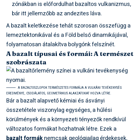
zónákban is előfordulhat bazaltos vulkanizmus,
bár itt jellemzőbb az andezites láva.
A bazalt keletkezése tehát szorosan összefügg a
lemeztektonikával és a Föld belső dinamikájával,
folyamatosan átalakítva bolygónk felszínét.
A bazalt típusai és formái: A természet
szobrászata
A BAZALTOSZLOPOK TERMÉSZETES FORMÁJA A VULKÁNI TEVÉKENYSÉG
EREDMÉNYE, CSODÁLATOS, GEOMETRIKUS ALAKZATOKAT HOZVA LÉTRE.
Bár a bazalt alapvető kémiai és ásványi
összetétele viszonylag egységes, a hűlési
körülmények és a környezeti tényezők rendkívül
változatos formákat hozhatnak létre. Ezek a
bazalt formák
nemcsak geológiailag érdekesek,