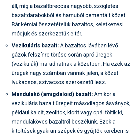
áll, míg a bazaltbreccsa nagyobb, szögletes
bazaltdarabokból és hamuból cementált kőzet.
Bár kémiai összetételük bazaltos, keletkezési
módjuk és szerkezetük eltér.
Vezikuláris bazalt:
A bazaltos lávában lévő
gázok felszínre törése során apró üregek
(vezikulák) maradhatnak a kőzetben. Ha ezek az
üregek nagy számban vannak jelen, a kőzet
lyukacsos, szivacsos szerkezetű lesz.
Mandulakő (amigdaloid) bazalt:
Amikor a
vezikuláris bazalt üregeit másodlagos ásványok,
például kalcit, zeolitok, klorit vagy opál töltik ki,
mandulaköves bazaltról beszélünk. Ezek a
kitöltések gyakran szépek és gyűjtők körében is