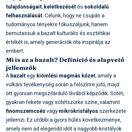
tulajdonságait
,
keletkezését
és
sokoldalú
felhasználását
. Célunk, hogy ne csupán a
tudományos tényekre fókuszáljunk, hanem
bemutassuk a bazalt kulturális és esztétikai
értékét is, amely generációk óta inspirálja az
embert.
Mi is az a bazalt? Definíció és alapvető
jellemzők
A
bazalt
egy
kiömlési magmás kőzet
, amely a
vulkáni tevékenység során a felszínre jutó, majd
ott gyorsan megszilárduló lávából képződik. Sötét,
gyakran fekete vagy sötétszürke színe, valamint
finomszemcsés
vagy
mikrokristályos
szerkezete
jellemzi. Ez utóbbi a gyors hűlés következménye,
amely nem ad elegendő időt a nagyobb kristályok