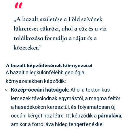
„A bazalt születése a Föld szívének
lüktetését tükrözi, ahol a tűz és a víz
találkozása formálja a tájat és a
kőzeteket.”
A bazalt képződésének környezetei
A bazalt a legkülönfélébb geológiai
környezetekben képződik:
Közép-óceáni hátságok:
Ahol a tektonikus
lemezek távolodnak egymástól, a magma feltör
a hasadékokon keresztül, és folyamatosan új
óceáni kérget hoz létre. Itt képződik a
párnaláva
,
amikor a forró láva hideg tengerfenékkel