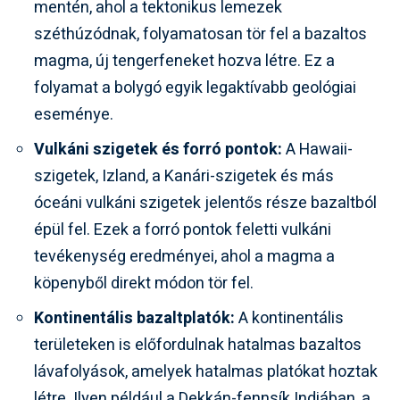
mentén, ahol a tektonikus lemezek
széthúzódnak, folyamatosan tör fel a bazaltos
magma, új tengerfeneket hozva létre. Ez a
folyamat a bolygó egyik legaktívabb geológiai
eseménye.
Vulkáni szigetek és forró pontok:
A Hawaii-
szigetek, Izland, a Kanári-szigetek és más
óceáni vulkáni szigetek jelentős része bazaltból
épül fel. Ezek a forró pontok feletti vulkáni
tevékenység eredményei, ahol a magma a
köpenyből direkt módon tör fel.
Kontinentális bazaltplatók:
A kontinentális
területeken is előfordulnak hatalmas bazaltos
lávafolyások, amelyek hatalmas platókat hoztak
létre. Ilyen például a Dekkán-fennsík Indiában, a