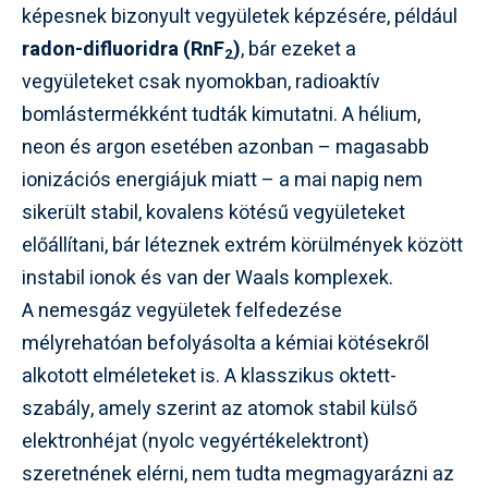
képesnek bizonyult vegyületek képzésére, például
radon-difluoridra (RnF
)
, bár ezeket a
2
vegyületeket csak nyomokban, radioaktív
bomlástermékként tudták kimutatni. A hélium,
neon és argon esetében azonban – magasabb
ionizációs energiájuk miatt – a mai napig nem
sikerült stabil, kovalens kötésű vegyületeket
előállítani, bár léteznek extrém körülmények között
instabil ionok és van der Waals komplexek.
A nemesgáz vegyületek felfedezése
mélyrehatóan befolyásolta a kémiai kötésekről
alkotott elméleteket is. A klasszikus oktett-
szabály, amely szerint az atomok stabil külső
elektronhéjat (nyolc vegyértékelektront)
szeretnének elérni, nem tudta megmagyarázni az