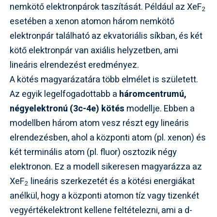
nemkötő elektronpárok taszítását. Például az XeF
2
esetében a xenon atomon három nemkötő
elektronpár található az ekvatoriális síkban, és két
kötő elektronpár van axiális helyzetben, ami
lineáris elrendezést eredményez.
A kötés magyarázatára több elmélet is született.
Az egyik legelfogadottabb a
háromcentrumú,
négyelektronú (3c-4e) kötés
modellje. Ebben a
modellben három atom vesz részt egy lineáris
elrendezésben, ahol a központi atom (pl. xenon) és
két terminális atom (pl. fluor) osztozik négy
elektronon. Ez a modell sikeresen magyarázza az
XeF
lineáris szerkezetét és a kötési energiákat
2
anélkül, hogy a központi atomon tíz vagy tizenkét
vegyértékelektront kellene feltételezni, ami a d-