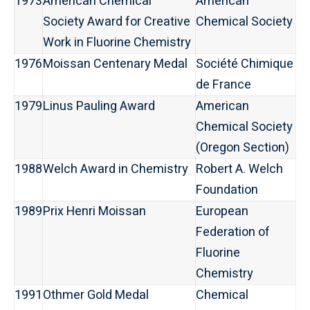
1973
American Chemical
American
Society Award for Creative
Chemical Society
Work in Fluorine Chemistry
1976
Moissan Centenary Medal
Société Chimique
de France
1979
Linus Pauling Award
American
Chemical Society
(Oregon Section)
1988
Welch Award in Chemistry
Robert A. Welch
Foundation
1989
Prix Henri Moissan
European
Federation of
Fluorine
Chemistry
1991
Othmer Gold Medal
Chemical