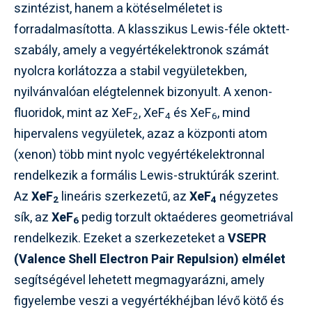
szintézist, hanem a kötéselméletet is
forradalmasította. A klasszikus Lewis-féle oktett-
szabály, amely a vegyértékelektronok számát
nyolcra korlátozza a stabil vegyületekben,
nyilvánvalóan elégtelennek bizonyult. A xenon-
fluoridok, mint az XeF
, XeF
és XeF
, mind
2
4
6
hipervalens vegyületek, azaz a központi atom
(xenon) több mint nyolc vegyértékelektronnal
rendelkezik a formális Lewis-struktúrák szerint.
Az
XeF
lineáris szerkezetű, az
XeF
négyzetes
2
4
sík, az
XeF
pedig torzult oktaéderes geometriával
6
rendelkezik. Ezeket a szerkezeteket a
VSEPR
(Valence Shell Electron Pair Repulsion) elmélet
segítségével lehetett megmagyarázni, amely
figyelembe veszi a vegyértékhéjban lévő kötő és