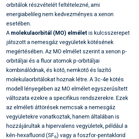
orbitálok részvételét feltételezné, ami
energiabelileg nem kedvezményes a xenon
esetében.
A
molekulaorbitál (MO) elmélet
is kulcsszerepet
játszott a nemesgáz vegyületek kötésének
megértésében. Az MO elmélet szerint a xenon p-
orbitáljai és a fluor atomok p-orbitáljai
kombinálódnak, és kötő, nemkötő és lazító
molekulaorbitálokat hoznak létre. A 3c-4e kötés
modell lényegében az MO elmélet egyszerűsített
változata ezekre a specifikus rendszerekre. Ezek
az elméleti áttörések nemcsak a nemesgáz
vegyületekre vonatkoztak, hanem általában is
hozzájárultak a hipervalens vegyületek, például a
kén-hexafluorid (SF
) vagy a foszfor-pentaklorid
6