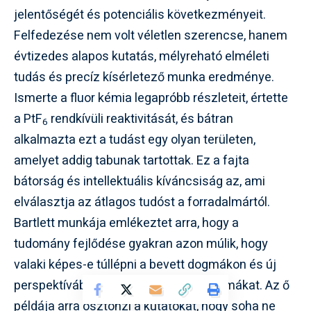
jelentőségét és potenciális következményeit.
Felfedezése nem volt véletlen szerencse, hanem
évtizedes alapos kutatás, mélyreható elméleti
tudás és precíz kísérletező munka eredménye.
Ismerte a fluor kémia legapróbb részleteit, értette
a PtF
rendkívüli reaktivitását, és bátran
6
alkalmazta ezt a tudást egy olyan területen,
amelyet addig tabunak tartottak. Ez a fajta
bátorság és intellektuális kíváncsiság az, ami
elválasztja az átlagos tudóst a forradalmártól.
Bartlett munkája emlékeztet arra, hogy a
tudomány fejlődése gyakran azon múlik, hogy
valaki képes-e túllépni a bevett dogmákon és új
perspektívából megközelíteni a problémákat. Az ő
példája arra ösztönzi a kutatókat, hogy soha ne