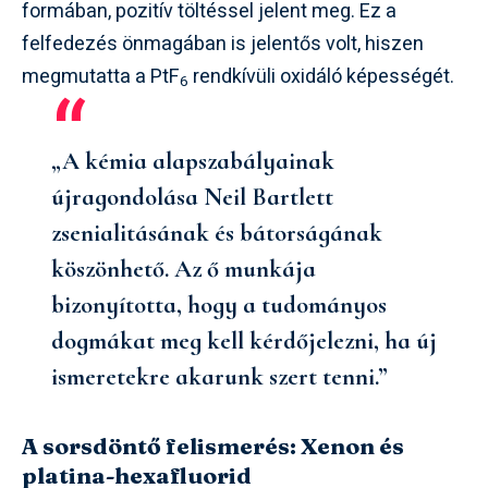
formában, pozitív töltéssel jelent meg. Ez a
felfedezés önmagában is jelentős volt, hiszen
megmutatta a PtF
rendkívüli oxidáló képességét.
6
„A kémia alapszabályainak
újragondolása Neil Bartlett
zsenialitásának és bátorságának
köszönhető. Az ő munkája
bizonyította, hogy a tudományos
dogmákat meg kell kérdőjelezni, ha új
ismeretekre akarunk szert tenni.”
A sorsdöntő felismerés: Xenon és
platina-hexafluorid