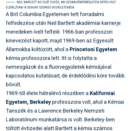
NEIL BARTLETT AZ ELSŐ TUDÓS, AKI SZOBAHŐMÉRSÉKLETEN KÉPES VOLT
ELŐÁLLÍTANI A XENONT SZERVES VEGYÜLETEKBEN.
A Brit Columbia Egyetemen tett forradalmi
felfedezése után Neil Bartlett akadémiai karrierje
meredeken ívelt felfelé. 1966-ban professzori
kinevezést kapott, majd 1969-ben az Egyesült
Államokba költözött, ahol a
Princetoni Egyetem
kémia professzora lett. Itt is folytatta a
nemesgázok és a fluorvegyületek kémiájával
kapcsolatos kutatásait, de érdeklődési köre tovább
bővült.
1969-től élete hátralévő részében a
Kaliforniai
Egyetem, Berkeley
professzora volt, ahol a Kémiai
Tanszék és a Lawrence Berkeley Nemzeti
Laboratórium munkatársa is volt. Berkeley-ben
töltött évtizedei alatt Bartlett a kémia számos