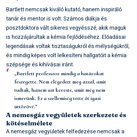
Bartlett nemcsak kiváló kutató, hanem inspiráló
tanár és mentor is volt. Számos diákja és
posztdoktora vált sikeres vegyésszé, akik maguk
is hozzájárultak a kémia fejlődéséhez. Előadásai
legendásak voltak tisztaságukról és mélységükről,
és mindig képes volt lelkesíteni hallgatóit a kémia
szépsége és kihívásai iránt.
„Bartlett professzor mindig a határokat
feszegette. Nem elégedett meg azzal, amit
tudtak, hanem azt kereste, amit még nem
ismerünk. Ez a szellemiség tette őt igazi
úttörővé.”
A nemesgáz vegyületek szerkezete és
kötéselmélete
A nemesgáz vegyületek felfedezése nemcsak a