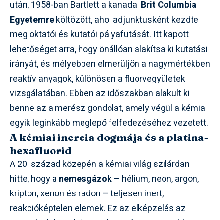
után, 1958-ban Bartlett a kanadai
Brit Columbia
Egyetemre
költözött, ahol adjunktusként kezdte
meg oktatói és kutatói pályafutását. Itt kapott
lehetőséget arra, hogy önállóan alakítsa ki kutatási
irányát, és mélyebben elmerüljön a nagymértékben
reaktív anyagok, különösen a fluorvegyületek
vizsgálatában. Ebben az időszakban alakult ki
benne az a merész gondolat, amely végül a kémia
egyik leginkább meglepő felfedezéséhez vezetett.
A kémiai inercia dogmája és a platina-
hexafluorid
A 20. század közepén a kémiai világ szilárdan
hitte, hogy a
nemesgázok
– hélium, neon, argon,
kripton, xenon és radon – teljesen inert,
reakcióképtelen elemek. Ez az elképzelés az