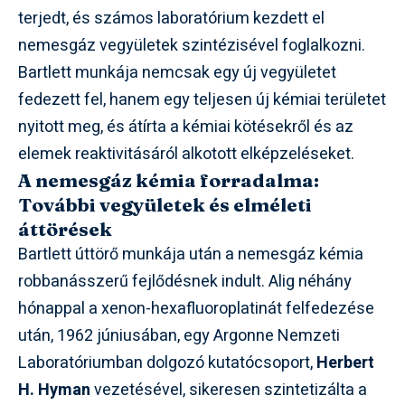
terjedt, és számos laboratórium kezdett el
nemesgáz vegyületek szintézisével foglalkozni.
Bartlett munkája nemcsak egy új vegyületet
fedezett fel, hanem egy teljesen új kémiai területet
nyitott meg, és átírta a kémiai kötésekről és az
elemek reaktivitásáról alkotott elképzeléseket.
A nemesgáz kémia forradalma:
További vegyületek és elméleti
áttörések
Bartlett úttörő munkája után a nemesgáz kémia
robbanásszerű fejlődésnek indult. Alig néhány
hónappal a xenon-hexafluoroplatinát felfedezése
után, 1962 júniusában, egy Argonne Nemzeti
Laboratóriumban dolgozó kutatócsoport,
Herbert
H. Hyman
vezetésével, sikeresen szintetizálta a