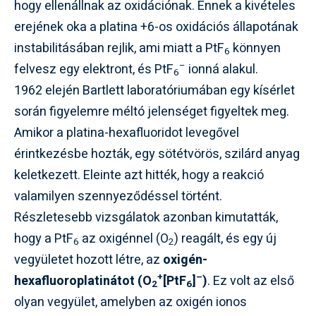
hogy ellenállnak az oxidációnak. Ennek a kivételes
erejének oka a platina +6-os oxidációs állapotának
instabilitásában rejlik, ami miatt a PtF
könnyen
6
–
felvesz egy elektront, és PtF
ionná alakul.
6
1962 elején Bartlett laboratóriumában egy kísérlet
során figyelemre méltó jelenséget figyeltek meg.
Amikor a platina-hexafluoridot levegővel
érintkezésbe hozták, egy sötétvörös, szilárd anyag
keletkezett. Eleinte azt hitték, hogy a reakció
valamilyen szennyeződéssel történt.
Részletesebb vizsgálatok azonban kimutatták,
hogy a PtF
az oxigénnel (O
) reagált, és egy új
6
2
vegyületet hozott létre, az
oxigén-
+
–
hexafluoroplatinátot (O
[PtF
]
)
. Ez volt az első
2
6
olyan vegyület, amelyben az oxigén ionos