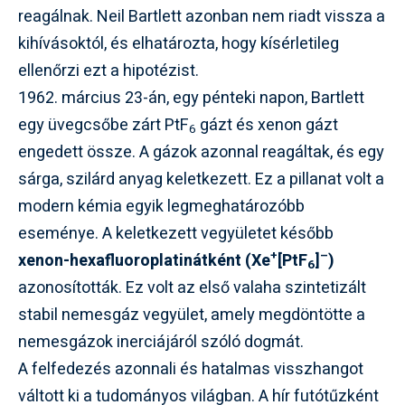
reagálnak. Neil Bartlett azonban nem riadt vissza a
kihívásoktól, és elhatározta, hogy kísérletileg
ellenőrzi ezt a hipotézist.
1962. március 23-án, egy pénteki napon, Bartlett
egy üvegcsőbe zárt PtF
gázt és xenon gázt
6
engedett össze. A gázok azonnal reagáltak, és egy
sárga, szilárd anyag keletkezett. Ez a pillanat volt a
modern kémia egyik legmeghatározóbb
eseménye. A keletkezett vegyületet később
+
–
xenon-hexafluoroplatinátként (Xe
[PtF
]
)
6
azonosították. Ez volt az első valaha szintetizált
stabil nemesgáz vegyület, amely megdöntötte a
nemesgázok inerciájáról szóló dogmát.
A felfedezés azonnali és hatalmas visszhangot
váltott ki a tudományos világban. A hír futótűzként