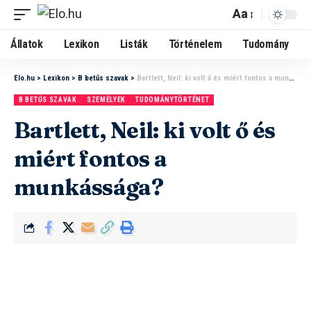
Aa
Állatok
Lexikon
Listák
Történelem
Tudomány
Elo.hu
>
Lexikon
>
B betűs szavak
>
Bartlett, Neil: ki volt ő és miért fontos a munkássága?
B BETŰS SZAVAK
SZEMÉLYEK
TUDOMÁNYTÖRTÉNET
Bartlett, Neil: ki volt ő és
miért fontos a
munkássága?