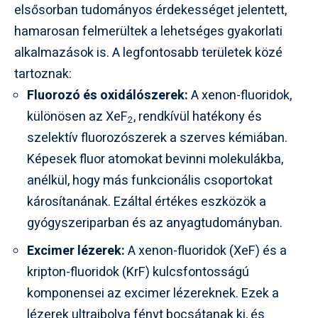
elsősorban tudományos érdekességet jelentett,
hamarosan felmerültek a lehetséges gyakorlati
alkalmazások is. A legfontosabb területek közé
tartoznak:
Fluorozó és oxidálószerek:
A xenon-fluoridok,
különösen az XeF
, rendkívül hatékony és
2
szelektív fluorozószerek a szerves kémiában.
Képesek fluor atomokat bevinni molekulákba,
anélkül, hogy más funkcionális csoportokat
károsítanának. Ezáltal értékes eszközök a
gyógyszeriparban és az anyagtudományban.
Excimer lézerek:
A xenon-fluoridok (XeF) és a
kripton-fluoridok (KrF) kulcsfontosságú
komponensei az excimer lézereknek. Ezek a
lézerek ultraibolya fényt bocsátanak ki, és