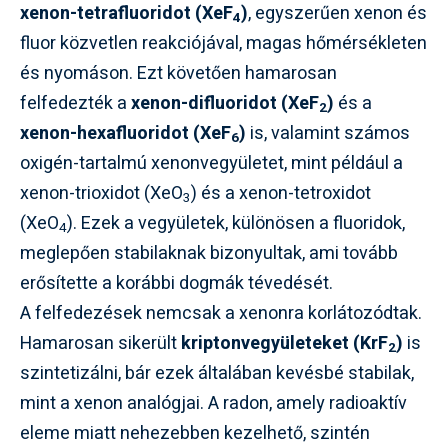
xenon-tetrafluoridot (XeF
)
, egyszerűen xenon és
4
fluor közvetlen reakciójával, magas hőmérsékleten
és nyomáson. Ezt követően hamarosan
felfedezték a
xenon-difluoridot (XeF
)
és a
2
xenon-hexafluoridot (XeF
)
is, valamint számos
6
oxigén-tartalmú xenonvegyületet, mint például a
xenon-trioxidot (XeO
) és a xenon-tetroxidot
3
(XeO
). Ezek a vegyületek, különösen a fluoridok,
4
meglepően stabilaknak bizonyultak, ami tovább
erősítette a korábbi dogmák tévedését.
A felfedezések nemcsak a xenonra korlátozódtak.
Hamarosan sikerült
kriptonvegyületeket (KrF
)
is
2
szintetizálni, bár ezek általában kevésbé stabilak,
mint a xenon analógjai. A radon, amely radioaktív
eleme miatt nehezebben kezelhető, szintén