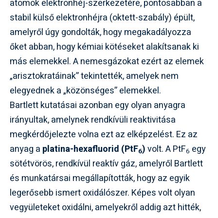
atomok elektronhéj-szerkezetére, pontosabban a
stabil külső elektronhéjra (oktett-szabály) épült,
amelyről úgy gondolták, hogy megakadályozza
őket abban, hogy kémiai kötéseket alakítsanak ki
más elemekkel. A nemesgázokat ezért az elemek
„arisztokratáinak” tekintették, amelyek nem
elegyednek a „közönséges” elemekkel.
Bartlett kutatásai azonban egy olyan anyagra
irányultak, amelynek rendkívüli reaktivitása
megkérdőjelezte volna ezt az elképzelést. Ez az
anyag a
platina-hexafluorid (PtF
)
volt. A PtF
egy
6
6
sötétvörös, rendkívül reaktív gáz, amelyről Bartlett
és munkatársai megállapították, hogy az egyik
legerősebb ismert oxidálószer. Képes volt olyan
vegyületeket oxidálni, amelyekről addig azt hitték,