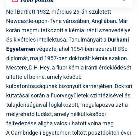
Neil Bartlett 1932. március 26-án született
Newcastle-upon-Tyne városában, Angliában. Már
korán megmutatkozott a kémia iránti szenvedélye
és kivételes intellektusa. Tanulmányait a
Durhami
Egyetemen
végezte, ahol 1954-ben szerzett BSc
diplomát, majd 1957-ben doktorált kémia szakon.
Mestere, D.H. Hey, a fluor kémia iránti érdeklődését
ültette el benne, amely később
kulcsfontosságúnak bizonyult karrierjében. Doktori
kutatásai során a fluorvegyületek szintézisével és
tulajdonságaival foglalkozott, megalapozva azt a
mélyreható tudást, amely nélkül későbbi
felfedezése aligha valósulhatott volna meg.
A Cambridge-i Egyetemen töltött posztdoktori évei