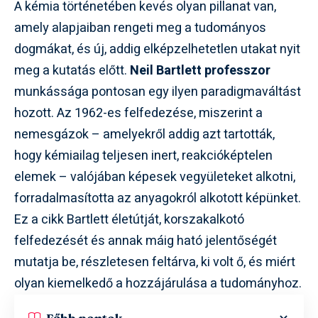
A kémia történetében kevés olyan pillanat van,
amely alapjaiban rengeti meg a tudományos
dogmákat, és új, addig elképzelhetetlen utakat nyit
meg a kutatás előtt.
Neil Bartlett professzor
munkássága pontosan egy ilyen paradigmaváltást
hozott. Az 1962-es felfedezése, miszerint a
nemesgázok – amelyekről addig azt tartották,
hogy kémiailag teljesen inert, reakcióképtelen
elemek – valójában képesek vegyületeket alkotni,
forradalmasította az anyagokról alkotott képünket.
Ez a cikk Bartlett életútját, korszakalkotó
felfedezését és annak máig ható jelentőségét
mutatja be, részletesen feltárva, ki volt ő, és miért
olyan kiemelkedő a hozzájárulása a tudományhoz.
Főbb pontok