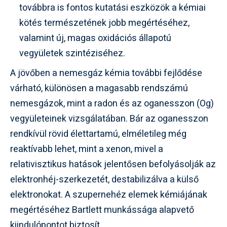
továbbra is fontos kutatási eszközök a kémiai
kötés természetének jobb megértéséhez,
valamint új, magas oxidációs állapotú
vegyületek szintéziséhez.
A jövőben a nemesgáz kémia további fejlődése
várható, különösen a magasabb rendszámú
nemesgázok, mint a radon és az oganesszon (Og)
vegyületeinek vizsgálatában. Bár az oganesszon
rendkívül rövid élettartamú, elméletileg még
reaktívabb lehet, mint a xenon, mivel a
relativisztikus hatások jelentősen befolyásolják az
elektronhéj-szerkezetét, destabilizálva a külső
elektronokat. A szupernehéz elemek kémiájának
megértéséhez Bartlett munkássága alapvető
kiindulópontot biztosít.