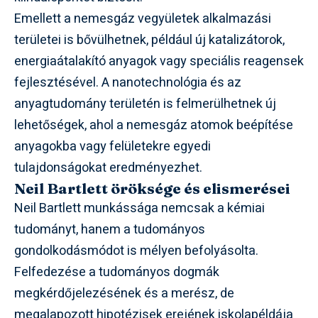
Emellett a nemesgáz vegyületek alkalmazási
területei is bővülhetnek, például új katalizátorok,
energiaátalakító anyagok vagy speciális reagensek
fejlesztésével. A nanotechnológia és az
anyagtudomány területén is felmerülhetnek új
lehetőségek, ahol a nemesgáz atomok beépítése
anyagokba vagy felületekre egyedi
tulajdonságokat eredményezhet.
Neil Bartlett öröksége és elismerései
Neil Bartlett munkássága nemcsak a kémiai
tudományt, hanem a tudományos
gondolkodásmódot is mélyen befolyásolta.
Felfedezése a tudományos dogmák
megkérdőjelezésének és a merész, de
megalapozott hipotézisek erejének iskolapéldája