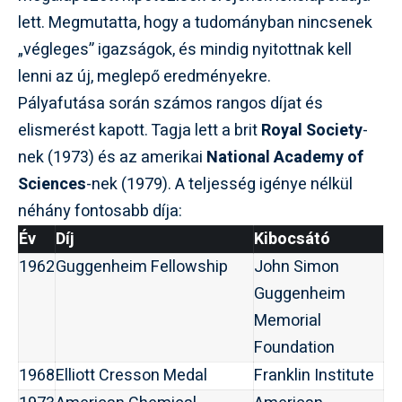
lett. Megmutatta, hogy a tudományban nincsenek
„végleges” igazságok, és mindig nyitottnak kell
lenni az új, meglepő eredményekre.
Pályafutása során számos rangos díjat és
elismerést kapott. Tagja lett a brit
Royal Society
-
nek (1973) és az amerikai
National Academy of
Sciences
-nek (1979). A teljesség igénye nélkül
néhány fontosabb díja:
Év
Díj
Kibocsátó
1962
Guggenheim Fellowship
John Simon
Guggenheim
Memorial
Foundation
1968
Elliott Cresson Medal
Franklin Institute