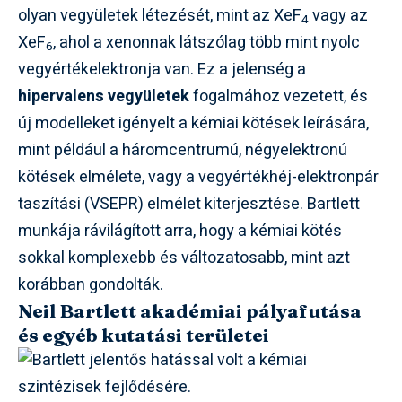
olyan vegyületek létezését, mint az XeF
vagy az
4
XeF
, ahol a xenonnak látszólag több mint nyolc
6
vegyértékelektronja van. Ez a jelenség a
hipervalens vegyületek
fogalmához vezetett, és
új modelleket igényelt a kémiai kötések leírására,
mint például a háromcentrumú, négyelektronú
kötések elmélete, vagy a vegyértékhéj-elektronpár
taszítási (VSEPR) elmélet kiterjesztése. Bartlett
munkája rávilágított arra, hogy a kémiai kötés
sokkal komplexebb és változatosabb, mint azt
korábban gondolták.
Neil Bartlett akadémiai pályafutása
és egyéb kutatási területei