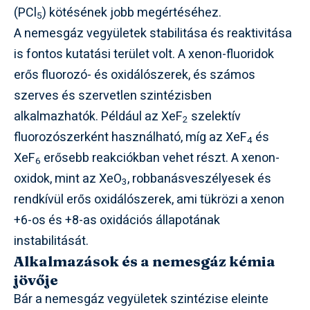
(PCl
) kötésének jobb megértéséhez.
5
A nemesgáz vegyületek stabilitása és reaktivitása
is fontos kutatási terület volt. A xenon-fluoridok
erős fluorozó- és oxidálószerek, és számos
szerves és szervetlen szintézisben
alkalmazhatók. Például az XeF
szelektív
2
fluorozószerként használható, míg az XeF
és
4
XeF
erősebb reakciókban vehet részt. A xenon-
6
oxidok, mint az XeO
, robbanásveszélyesek és
3
rendkívül erős oxidálószerek, ami tükrözi a xenon
+6-os és +8-as oxidációs állapotának
instabilitását.
Alkalmazások és a nemesgáz kémia
jövője
Bár a nemesgáz vegyületek szintézise eleinte