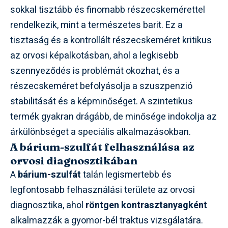
sokkal tisztább és finomabb részecskemérettel
rendelkezik, mint a természetes barit. Ez a
tisztaság és a kontrollált részecskeméret kritikus
az orvosi képalkotásban, ahol a legkisebb
szennyeződés is problémát okozhat, és a
részecskeméret befolyásolja a szuszpenzió
stabilitását és a képminőséget. A szintetikus
termék gyakran drágább, de minősége indokolja az
árkülönbséget a speciális alkalmazásokban.
A bárium-szulfát felhasználása az
orvosi diagnosztikában
A
bárium-szulfát
talán legismertebb és
legfontosabb felhasználási területe az orvosi
diagnosztika, ahol
röntgen kontrasztanyagként
alkalmazzák a gyomor-bél traktus vizsgálatára.