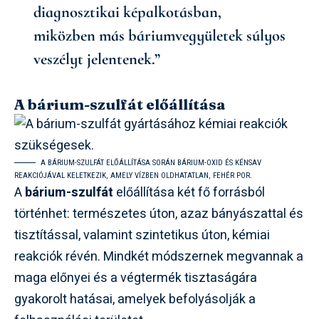
diagnosztikai képalkotásban,
miközben más báriumvegyületek súlyos
veszélyt jelentenek.”
A bárium-szulfát előállítása
A BÁRIUM-SZULFÁT ELŐÁLLÍTÁSA SORÁN BÁRIUM-OXID ÉS KÉNSAV
REAKCIÓJÁVAL KELETKEZIK, AMELY VÍZBEN OLDHATATLAN, FEHÉR POR.
A
bárium-szulfát
előállítása két fő forrásból
történhet: természetes úton, azaz bányászattal és
tisztítással, valamint szintetikus úton, kémiai
reakciók révén. Mindkét módszernek megvannak a
maga előnyei és a végtermék tisztaságára
gyakorolt hatásai, amelyek befolyásolják a