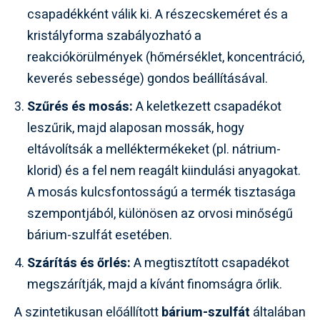
csapadékként válik ki. A részecskeméret és a
kristályforma szabályozható a
reakciókörülmények (hőmérséklet, koncentráció,
keverés sebessége) gondos beállításával.
Szűrés és mosás:
A keletkezett csapadékot
leszűrik, majd alaposan mossák, hogy
eltávolítsák a melléktermékeket (pl. nátrium-
klorid) és a fel nem reagált kiindulási anyagokat.
A mosás kulcsfontosságú a termék tisztasága
szempontjából, különösen az orvosi minőségű
bárium-szulfát esetében.
Szárítás és őrlés:
A megtisztított csapadékot
megszárítják, majd a kívánt finomságra őrlik.
A szintetikusan előállított
bárium-szulfát
általában