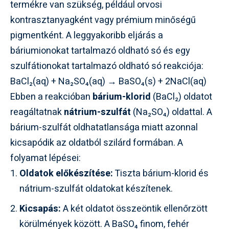
termékre van szükség, például orvosi
kontrasztanyagként vagy prémium minőségű
pigmentként. A leggyakoribb eljárás a
báriumionokat tartalmazó oldható só és egy
szulfátionokat tartalmazó oldható só reakciója:
BaCl₂(aq) + Na₂SO₄(aq) → BaSO₄(s) + 2NaCl(aq)
Ebben a reakcióban
bárium-klorid
(BaCl₂) oldatot
reagáltatnak
nátrium-szulfát
(Na₂SO₄) oldattal. A
bárium-szulfát oldhatatlansága miatt azonnal
kicsapódik az oldatból szilárd formában. A
folyamat lépései:
Oldatok előkészítése:
Tiszta bárium-klorid és
nátrium-szulfát oldatokat készítenek.
Kicsapás:
A két oldatot összeöntik ellenőrzött
körülmények között. A BaSO₄ finom, fehér