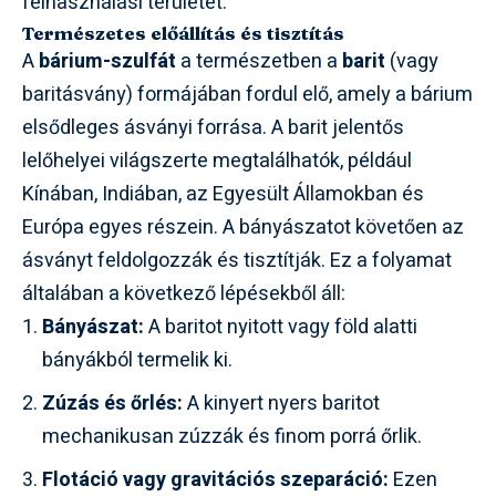
felhasználási területet.
Természetes előállítás és tisztítás
A
bárium-szulfát
a természetben a
barit
(vagy
baritásvány) formájában fordul elő, amely a bárium
elsődleges ásványi forrása. A barit jelentős
lelőhelyei világszerte megtalálhatók, például
Kínában, Indiában, az Egyesült Államokban és
Európa egyes részein. A bányászatot követően az
ásványt feldolgozzák és tisztítják. Ez a folyamat
általában a következő lépésekből áll:
Bányászat:
A baritot nyitott vagy föld alatti
bányákból termelik ki.
Zúzás és őrlés:
A kinyert nyers baritot
mechanikusan zúzzák és finom porrá őrlik.
Flotáció vagy gravitációs szeparáció:
Ezen