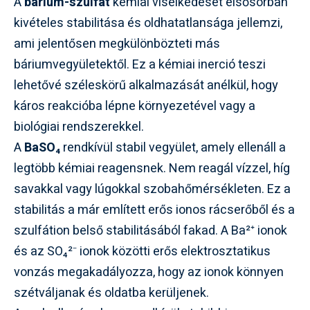
A
bárium-szulfát
kémiai viselkedését elsősorban
kivételes stabilitása és oldhatatlansága jellemzi,
ami jelentősen megkülönbözteti más
báriumvegyületektől. Ez a kémiai inerció teszi
lehetővé széleskörű alkalmazását anélkül, hogy
káros reakcióba lépne környezetével vagy a
biológiai rendszerekkel.
A
BaSO₄
rendkívül stabil vegyület, amely ellenáll a
legtöbb kémiai reagensnek. Nem reagál vízzel, híg
savakkal vagy lúgokkal szobahőmérsékleten. Ez a
stabilitás a már említett erős ionos rácserőből és a
szulfátion belső stabilitásából fakad. A Ba²⁺ ionok
és az SO₄²⁻ ionok közötti erős elektrosztatikus
vonzás megakadályozza, hogy az ionok könnyen
szétváljanak és oldatba kerüljenek.