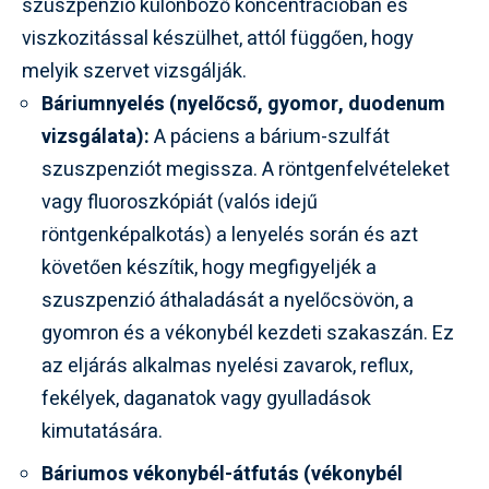
szuszpenzió különböző koncentrációban és
viszkozitással készülhet, attól függően, hogy
melyik szervet vizsgálják.
Báriumnyelés (nyelőcső, gyomor, duodenum
vizsgálata):
A páciens a bárium-szulfát
szuszpenziót megissza. A röntgenfelvételeket
vagy fluoroszkópiát (valós idejű
röntgenképalkotás) a lenyelés során és azt
követően készítik, hogy megfigyeljék a
szuszpenzió áthaladását a nyelőcsövön, a
gyomron és a vékonybél kezdeti szakaszán. Ez
az eljárás alkalmas nyelési zavarok, reflux,
fekélyek, daganatok vagy gyulladások
kimutatására.
Báriumos vékonybél-átfutás (vékonybél