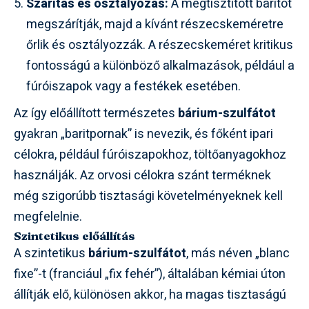
Szárítás és osztályozás:
A megtisztított baritot
megszárítják, majd a kívánt részecskeméretre
őrlik és osztályozzák. A részecskeméret kritikus
fontosságú a különböző alkalmazások, például a
fúróiszapok vagy a festékek esetében.
Az így előállított természetes
bárium-szulfátot
gyakran „baritpornak” is nevezik, és főként ipari
célokra, például fúróiszapokhoz, töltőanyagokhoz
használják. Az orvosi célokra szánt terméknek
még szigorúbb tisztasági követelményeknek kell
megfelelnie.
Szintetikus előállítás
A szintetikus
bárium-szulfátot
, más néven „blanc
fixe”-t (franciául „fix fehér”), általában kémiai úton
állítják elő, különösen akkor, ha magas tisztaságú