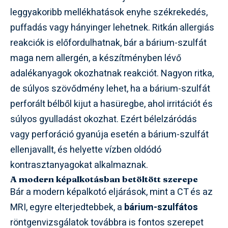
leggyakoribb mellékhatások enyhe székrekedés,
puffadás vagy hányinger lehetnek. Ritkán allergiás
reakciók is előfordulhatnak, bár a bárium-szulfát
maga nem allergén, a készítményben lévő
adalékanyagok okozhatnak reakciót. Nagyon ritka,
de súlyos szövődmény lehet, ha a bárium-szulfát
perforált bélből kijut a hasüregbe, ahol irritációt és
súlyos gyulladást okozhat. Ezért bélelzáródás
vagy perforáció gyanúja esetén a bárium-szulfát
ellenjavallt, és helyette vízben oldódó
kontrasztanyagokat alkalmaznak.
A modern képalkotásban betöltött szerepe
Bár a modern képalkotó eljárások, mint a CT és az
MRI, egyre elterjedtebbek, a
bárium-szulfátos
röntgenvizsgálatok továbbra is fontos szerepet