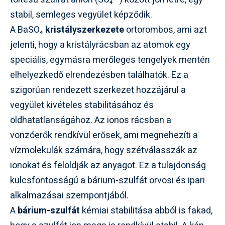
stabil, semleges vegyület képződik.
A BaSO₄
kristályszerkezete
ortorombos, ami azt
jelenti, hogy a kristályrácsban az atomok egy
speciális, egymásra merőleges tengelyek mentén
elhelyezkedő elrendezésben találhatók. Ez a
szigorúan rendezett szerkezet hozzájárul a
vegyület kivételes stabilitásához és
oldhatatlanságához. Az ionos rácsban a
vonzóerők rendkívül erősek, ami megnehezíti a
vízmolekulák számára, hogy szétválasszák az
ionokat és feloldják az anyagot. Ez a tulajdonság
kulcsfontosságú a bárium-szulfát orvosi és ipari
alkalmazásai szempontjából.
A
bárium-szulfát
kémiai stabilitása abból is fakad,