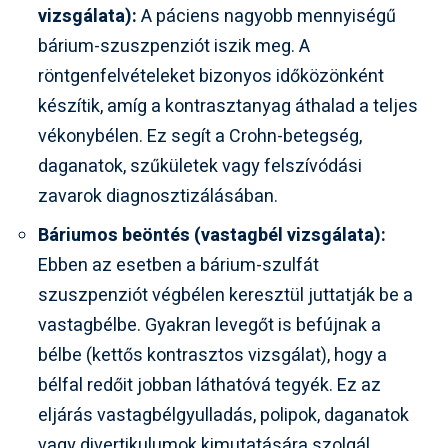
vizsgálata):
A páciens nagyobb mennyiségű
bárium-szuszpenziót iszik meg. A
röntgenfelvételeket bizonyos időközönként
készítik, amíg a kontrasztanyag áthalad a teljes
vékonybélen. Ez segít a Crohn-betegség,
daganatok, szűkületek vagy felszívódási
zavarok diagnosztizálásában.
Báriumos beöntés (vastagbél vizsgálata):
Ebben az esetben a bárium-szulfát
szuszpenziót végbélen keresztül juttatják be a
vastagbélbe. Gyakran levegőt is befújnak a
bélbe (kettős kontrasztos vizsgálat), hogy a
bélfal redőit jobban láthatóvá tegyék. Ez az
eljárás vastagbélgyulladás, polipok, daganatok
vagy divertikulumok kimutatására szolgál.