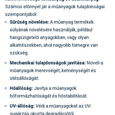
Számos előnnyel jár a műanyagok tulajdonságai
szempontjából:
Sűrűség növelése:
A műanyag termékek
súlyának növelésére használják, például
hangszigetelő anyagokban, vagy olyan
alkatrészekben, ahol nagyobb tömegre van
szükség.
Mechanikai tulajdonságok javítása:
Növeli a
műanyagok merevségét, keménységét és
ütésállóságát.
Hőállóság:
Javítja a műanyagok
hőformázhatóságát és hőstabilitását.
UV-állóság:
Védi a műanyagokat az UV-
sugárzás okozta degradációtól.