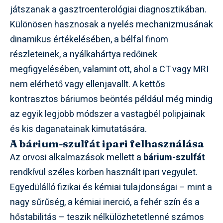
játszanak a gasztroenterológiai diagnosztikában.
Különösen hasznosak a nyelés mechanizmusának
dinamikus értékelésében, a bélfal finom
részleteinek, a nyálkahártya redőinek
megfigyelésében, valamint ott, ahol a CT vagy MRI
nem elérhető vagy ellenjavallt. A kettős
kontrasztos báriumos beöntés például még mindig
az egyik legjobb módszer a vastagbél polipjainak
és kis daganatainak kimutatására.
A bárium-szulfát ipari felhasználása
Az orvosi alkalmazások mellett a
bárium-szulfát
rendkívül széles körben használt ipari vegyület.
Egyedülálló fizikai és kémiai tulajdonságai – mint a
nagy sűrűség, a kémiai inerció, a fehér szín és a
hőstabilitás – teszik nélkülözhetetlenné számos