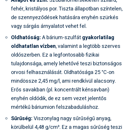
Állapot és szín:
Szobahőmérsékleten szilárd,
fehér, kristályos por. Tiszta állapotban színtelen,
de szennyeződések hatására enyhén szürkés
vagy sárgás árnyalatot vehet fel.
Oldhatóság:
A bárium-szulfát
gyakorlatilag
oldhatatlan vízben
, valamint a legtöbb szerves
oldószerben. Ez a legfontosabb fizikai
tulajdonsága, amely lehetővé teszi biztonságos
orvosi felhasználását. Oldhatósága 25 °C-on
mindössze 2,45 mg/l, ami rendkívül alacsony.
Erős savakban (pl. koncentrált kénsavban)
enyhén oldódik, de ez sem vezet jelentős
mértékű báriumion felszabaduláshoz.
Sűrűség:
Viszonylag nagy sűrűségű anyag,
körülbelül 4,48 g/cm³. Ez a magas sűrűség teszi