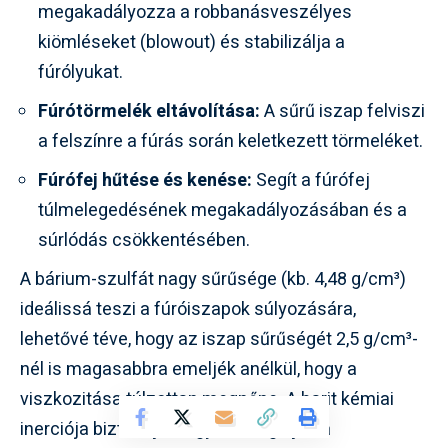
megakadályozza a robbanásveszélyes
kiömléseket (blowout) és stabilizálja a
fúrólyukat.
Fúrótörmelék eltávolítása:
A sűrű iszap felviszi
a felszínre a fúrás során keletkezett törmeléket.
Fúrófej hűtése és kenése:
Segít a fúrófej
túlmelegedésének megakadályozásában és a
súrlódás csökkentésében.
A bárium-szulfát nagy sűrűsége (kb. 4,48 g/cm³)
ideálissá teszi a fúróiszapok súlyozására,
lehetővé téve, hogy az iszap sűrűségét 2,5 g/cm³-
nél is magasabbra emeljék anélkül, hogy a
viszkozitása túlzottan megnőne. A barit kémiai
inerciója biztosítja, hogy ne reagáljon a