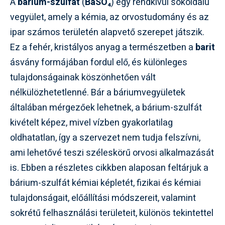
A
bárium-szulfát
(
BaSO₄
) egy rendkívül sokoldalú
vegyület, amely a kémia, az orvostudomány és az
ipar számos területén alapvető szerepet játszik.
Ez a fehér, kristályos anyag a természetben a
barit
ásvány formájában fordul elő, és különleges
tulajdonságainak köszönhetően vált
nélkülözhetetlenné. Bár a báriumvegyületek
általában mérgezőek lehetnek, a bárium-szulfát
kivételt képez, mivel vízben gyakorlatilag
oldhatatlan, így a szervezet nem tudja felszívni,
ami lehetővé teszi széleskörű orvosi alkalmazását
is. Ebben a részletes cikkben alaposan feltárjuk a
bárium-szulfát kémiai képletét, fizikai és kémiai
tulajdonságait, előállítási módszereit, valamint
sokrétű felhasználási területeit, különös tekintettel