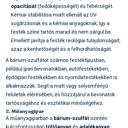
opacitását
(fedőképességét) és fehérségét.
Kémiai stabilitása miatt ellenáll az UV-
sugárzásnak és a kémiai anyagoknak, így a
festék színe tartós marad és nem sárgul be.
Emellett javítja a festék reológiai tulajdonságait,
azaz a kenhetőségét és a felhordhatóságát.
A bárium-szulfátot számos festéktípusban,
például ipari bevonatokban, autófestékekben,
építőipari festékekben és nyomdafestékekben is
alkalmazzák. Segít a matt vagy selyemfényű
felületek elérésében, és hozzájárul a bevonatok
tartósságához és esztétikai minőségéhez.
2. Műanyagipar
A műanyagiparban a
bárium-szulfát
szintén
kulcsfontosságú
töltőanyag
és
adalékanyag
.