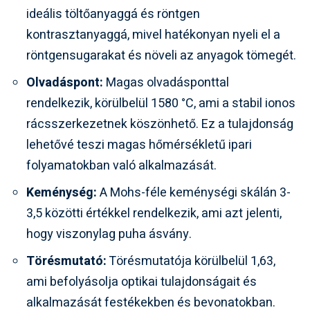
ideális töltőanyaggá és röntgen
kontrasztanyaggá, mivel hatékonyan nyeli el a
röntgensugarakat és növeli az anyagok tömegét.
Olvadáspont:
Magas olvadásponttal
rendelkezik, körülbelül 1580 °C, ami a stabil ionos
rácsszerkezetnek köszönhető. Ez a tulajdonság
lehetővé teszi magas hőmérsékletű ipari
folyamatokban való alkalmazását.
Keménység:
A Mohs-féle keménységi skálán 3-
3,5 közötti értékkel rendelkezik, ami azt jelenti,
hogy viszonylag puha ásvány.
Törésmutató:
Törésmutatója körülbelül 1,63,
ami befolyásolja optikai tulajdonságait és
alkalmazását festékekben és bevonatokban.