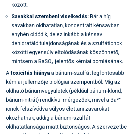
között.
Savakkal szembeni viselkedés:
Bár a híg
savakban oldhatatlan, koncentrált kénsavban
enyhén oldódik, de ez inkább a kénsav
dehidratáló tulajdonságának és a szulfátionok
közötti egyensúly eltolódásának köszönhető,
mintsem a BaSO₄ jelentős kémiai bomlásának.
A
toxicitás hiánya
a bárium-szulfát legfontosabb
kémiai jellemzője biológiai szempontból. Míg az
oldható báriumvegyületek (például bárium-klorid,
bárium-nitrát) rendkívül mérgezőek, mivel a Ba²⁺
ionok felszívódva súlyos élettani zavarokat
okozhatnak, addig a bárium-szulfát
oldhatatlansága miatt biztonságos. A szervezetbe