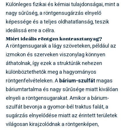
Különleges fizikai és kémiai tulajdonságai, mint a
nagy sűrűség, a röntgensugárzás elnyelő
képessége és a teljes oldhatatlanság, teszik
ideálissá erre a célra.
Miért ideális röntgen kontrasztanyag?
A röntgensugarak a lágy szöveteken, például az
izmokon és szerveken viszonylag könnyen
áthatolnak, így ezek a struktúrák nehezen
különböztethetők meg a hagyományos
röntgenfelvételeken. A
bárium-szulfát
magas
báriumtartalma és nagy sűrűsége miatt kiválóan
elnyeli a röntgensugarakat. Amikor a bárium-
szulfát bevonja a gyomor-bél traktus falát, a
sugárzás elnyelődése miatt az érintett területek
világosan kirajzolódnak a röntgenképen,