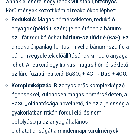
Annak ellenére, hogy rendkívül stabil, bizonyos
körülmények között kémiai reakciókba léphet:
Redukció:
Magas hőmérsékleten, redukáló
anyagok (például szén) jelenlétében a bárium-
szulfát redukálódhat
bárium-szulfiddé
(BaS). Ez
a reakció iparilag fontos, mivel a bárium-szulfid a
báriumvegyületek előállításának kiinduló anyaga
lehet. A reakció egy tipikus magas hőmérsékletű
szilárd fázisú reakció: BaSO₄ + 4C → BaS + 4CO.
Komplexképzés:
Bizonyos erős komplexképző
ágensekkel, különösen magas hőmérsékleten, a
BaSO₄ oldhatósága növelhető, de ez a jelenség a
gyakorlatban ritkán fordul elő, és nem
befolyásolja az anyag általános
oldhatatlanságát a mindennapi körülmények