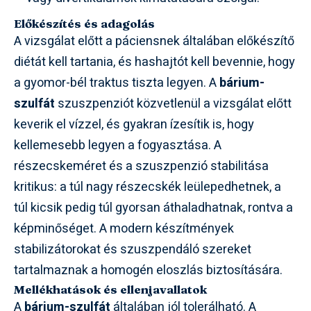
Előkészítés és adagolás
A vizsgálat előtt a páciensnek általában előkészítő
diétát kell tartania, és hashajtót kell bevennie, hogy
a gyomor-bél traktus tiszta legyen. A
bárium-
szulfát
szuszpenziót közvetlenül a vizsgálat előtt
keverik el vízzel, és gyakran ízesítik is, hogy
kellemesebb legyen a fogyasztása. A
részecskeméret és a szuszpenzió stabilitása
kritikus: a túl nagy részecskék leülepedhetnek, a
túl kicsik pedig túl gyorsan áthaladhatnak, rontva a
képminőséget. A modern készítmények
stabilizátorokat és szuszpendáló szereket
tartalmaznak a homogén eloszlás biztosítására.
Mellékhatások és ellenjavallatok
A
bárium-szulfát
általában jól tolerálható. A