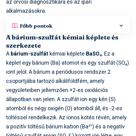
az orvosi diagnosztikára és az ipari
alkalmazásokra.
Főbb pontok
A bárium-szulfát kémiai képlete és
szerkezete
A
bárium-szulfát
kémiai képlete
BaSO₄
. Ez a
képlet egy bárium (Ba) atomot és egy szulfát (SO₄)
iont jelöl. A bárium a periódusos rendszer 2.
csoportjába tartozó alkáliföldfém, amely
vegyületeiben jellemzően +2-es oxidációs
állapotban van jelen. A szulfát ion egy kén (S)
atomból és négy oxigén (O) atomból áll, és -2-es
töltéssel rendelkezik. Az ionos kötés révén, amely
a pozitív töltésű bárium kation (Ba²⁺) és a negatív
töltésű szulfát anion (SO₄²⁻) között jön létre, egy