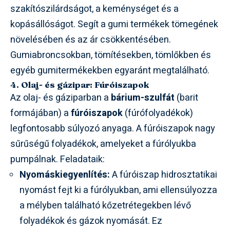
szakítószilárdságot, a keménységet és a
kopásállóságot. Segít a gumi termékek tömegének
növelésében és az ár csökkentésében.
Gumiabroncsokban, tömítésekben, tömlőkben és
egyéb gumitermékekben egyaránt megtalálható.
4. Olaj- és gázipar: Fúróiszapok
Az olaj- és gáziparban a
bárium-szulfát
(barit
formájában) a
fúróiszapok
(fúrófolyadékok)
legfontosabb súlyozó anyaga. A fúróiszapok nagy
sűrűségű folyadékok, amelyeket a fúrólyukba
pumpálnak. Feladataik:
Nyomáskiegyenlítés:
A fúróiszap hidrosztatikai
nyomást fejt ki a fúrólyukban, ami ellensúlyozza
a mélyben található kőzetrétegekben lévő
folyadékok és gázok nyomását. Ez