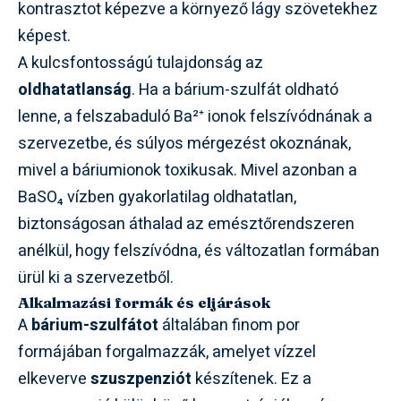
kontrasztot képezve a környező lágy szövetekhez
képest.
A kulcsfontosságú tulajdonság az
oldhatatlanság
. Ha a bárium-szulfát oldható
lenne, a felszabaduló Ba²⁺ ionok felszívódnának a
szervezetbe, és súlyos mérgezést okoznának,
mivel a báriumionok toxikusak. Mivel azonban a
BaSO₄ vízben gyakorlatilag oldhatatlan,
biztonságosan áthalad az emésztőrendszeren
anélkül, hogy felszívódna, és változatlan formában
ürül ki a szervezetből.
Alkalmazási formák és eljárások
A
bárium-szulfátot
általában finom por
formájában forgalmazzák, amelyet vízzel
elkeverve
szuszpenziót
készítenek. Ez a