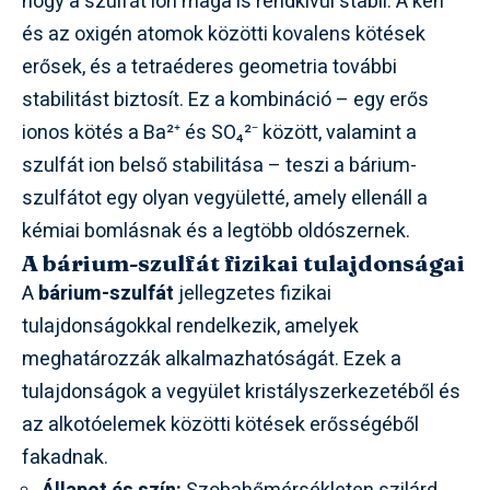
hogy a szulfát ion maga is rendkívül stabil. A kén
és az oxigén atomok közötti kovalens kötések
erősek, és a tetraéderes geometria további
stabilitást biztosít. Ez a kombináció – egy erős
ionos kötés a Ba²⁺ és SO₄²⁻ között, valamint a
szulfát ion belső stabilitása – teszi a bárium-
szulfátot egy olyan vegyületté, amely ellenáll a
kémiai bomlásnak és a legtöbb oldószernek.
A bárium-szulfát fizikai tulajdonságai
A
bárium-szulfát
jellegzetes fizikai
tulajdonságokkal rendelkezik, amelyek
meghatározzák alkalmazhatóságát. Ezek a
tulajdonságok a vegyület kristályszerkezetéből és
az alkotóelemek közötti kötések erősségéből
fakadnak.