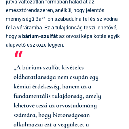
jutva változatlan formában halad át az
emésztőrendszeren, anélkül, hogy jelentős
mennyiségű Ba²⁺ ion szabadulna fel és szívódna
fel a véráramba. Ez a tulajdonság teszi lehetővé,
hogy a
bárium-szulfát
az orvosi képalkotás egyik
alapvető eszköze legyen.
„A bárium-szulfát kivételes
oldhatatlansága nem csupán egy
kémiai érdekesség, hanem az a
fundamentális tulajdonság, amely
lehetővé teszi az orvostudomány
számára, hogy biztonságosan
alkalmazza ezt a vegyületet a