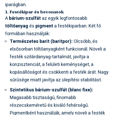
iparágban.
1. Festékipar és bevonatok
A
bárium-szulfát
az egyik legfontosabb
töltőanyag
és
pigment
a festékiparban. Két fő
formában használják:
Természetes barit (baritpor):
Olcsóbb, és
elsősorban töltőanyagként funkcionál. Növeli a
festék szilárdanyag-tartalmát, javítja a
konzisztenciát, a felületi keménységet, a
kopásállóságot és csökkenti a festék árát. Nagy
sűrűsége miatt javítja az ülepítési stabilitást.
Szintetikus bárium-szulfát (blanc fixe):
Magasabb tisztaságú, finomabb
részecskeméretű és kiváló fehérségű.
Pigmentként használják, amely növeli a festék