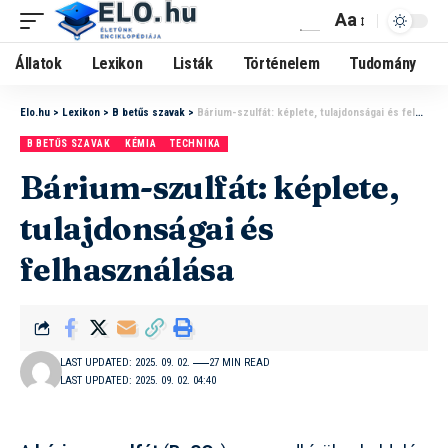
Aa
Állatok
Lexikon
Listák
Történelem
Tudomány
Elo.hu
>
Lexikon
>
B betűs szavak
>
Bárium-szulfát: képlete, tulajdonságai és felhasználása
B BETŰS SZAVAK
KÉMIA
TECHNIKA
Bárium-szulfát: képlete,
tulajdonságai és
felhasználása
LAST UPDATED: 2025. 09. 02.
27 MIN READ
LAST UPDATED: 2025. 09. 02. 04:40