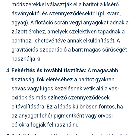
módszerekkel választják el a baritot a kísérő
ásványoktól és szennyeződésektől (pl. kvarc,
agyag). A flotáció során vegyi anyagokat adnak a
zúzott érchez, amelyek szelektíven tapadnak a
barithoz, lehetővé téve annak elkülönítését. A
gravitációs szeparáció a barit magas sűrűségét
használja ki.
Fehérítés és további tisztítás:
A magasabb
tisztasági fok eléréséhez a baritot gyakran
savas vagy lúgos kezelésnek vetik alá a vas-
oxidok és más színező szennyeződések
eltávolítására. Ez a lépés különösen fontos, ha
az anyagot fehér pigmentként vagy orvosi
célokra fogják felhasználni.