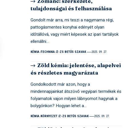
Zománc: szerkezete,
tulajdonságai és felhasználása
Gondolt már arra, mi teszi a nagymama régi,
pattogásmentes konyhai edényét olyan
időtállóvá, vagy miért képesek az ipari tartályok
ellenállni…
KÉMIA
TECHNIKA
Z-ZS BETŰS SZAVAK
2025. 09. 27.
Zöld kémia: jelentése, alapelvei
és részletes magyarázata
Gondolkodott már azon, hogy a
mindennapjainkat átszövő vegyipari termékek és
folyamatok vajon milyen lábnyomot hagynak a
bolygónkon? Hogyan lehet a…
KÉMIA
KÖRNYEZET
Z-ZS BETŰS SZAVAK
2025. 09. 27.