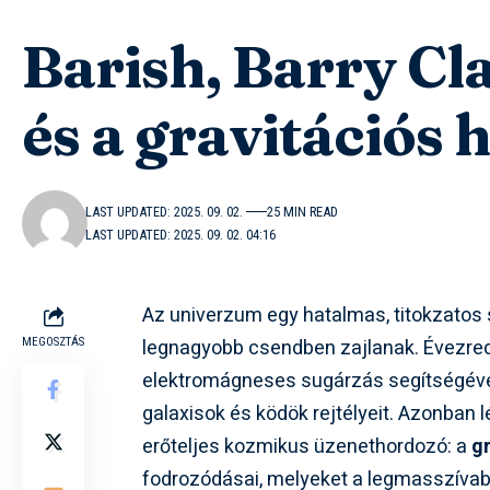
Barish, Barry C
és a gravitációs
LAST UPDATED: 2025. 09. 02.
25 MIN READ
LAST UPDATED: 2025. 09. 02. 04:16
Az univerzum egy hatalmas, titokzatos
legnagyobb csendben zajlanak. Évezred
MEGOSZTÁS
elektromágneses sugárzás segítségével 
galaxisok és ködök rejtélyeit. Azonban 
erőteljes kozmikus üzenethordozó: a
g
fodrozódásai, melyeket a legmasszívab