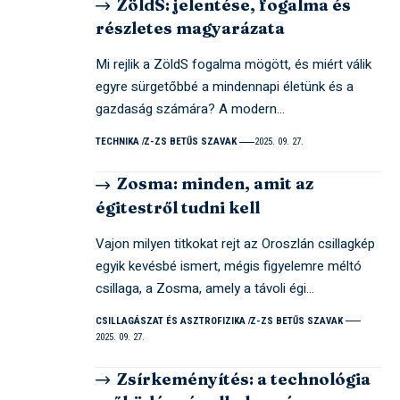
ZöldS: jelentése, fogalma és
részletes magyarázata
Mi rejlik a ZöldS fogalma mögött, és miért válik
egyre sürgetőbbé a mindennapi életünk és a
gazdaság számára? A modern…
TECHNIKA
Z-ZS BETŰS SZAVAK
2025. 09. 27.
Zosma: minden, amit az
égitestről tudni kell
Vajon milyen titkokat rejt az Oroszlán csillagkép
egyik kevésbé ismert, mégis figyelemre méltó
csillaga, a Zosma, amely a távoli égi…
CSILLAGÁSZAT ÉS ASZTROFIZIKA
Z-ZS BETŰS SZAVAK
2025. 09. 27.
Zsírkeményítés: a technológia