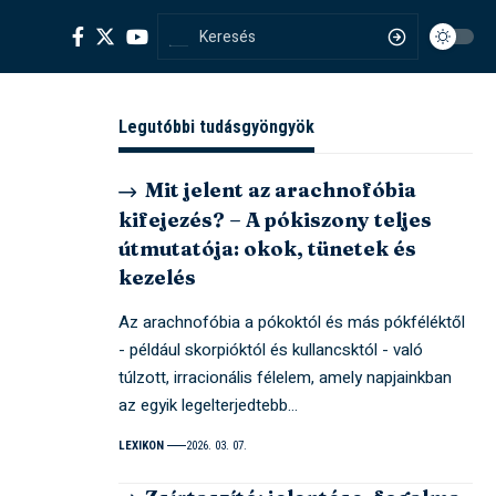
Legutóbbi tudásgyöngyök
Mit jelent az arachnofóbia
kifejezés? – A pókiszony teljes
útmutatója: okok, tünetek és
kezelés
Az arachnofóbia a pókoktól és más pókféléktől
- például skorpióktól és kullancsktól - való
túlzott, irracionális félelem, amely napjainkban
az egyik legelterjedtebb…
LEXIKON
2026. 03. 07.