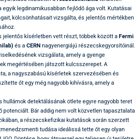
a egyik legdinamikusabban fejlődő ága volt. Kutatásai
gait, kölcsönhatásait vizsgálta, és jelentős mértékben
ásához.
elentős kísérletben vett részt, többek között a
Fermi
milab)
és a
CERN
nagyenergiájú részecskegyorsítóinál.
viselkedésének vizsgálata, amely a gyenge
ek megértésében játszott kulcsszerepet. A
ata, a nagyszabású kísérletek szervezésében és
zítette őt egy még nagyobb kihívásra, amely a
ós hullámok detektálásának ötlete egyre nagyobb teret
jlő potenciált. Bár addig nem volt közvetlen tapasztalata
izikában, a részecskefizikai kutatások során szerzett
tmenedzsmenti tudása ideálissá tette őt egy olyan
IGO. Döntése, hogy átnyergel egy teljesen új területre,