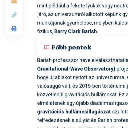
mint például a fekete lyukak vagy neut
járó, az univerzumról alkotott képünk
munkájának gyümölcse, melyben kulcssz
fizikus,
Barry Clark Barish
.
Főbb pontok
Barish professzor neve elválaszthatatl
Gravitational-Wave Observatory)
proje
hogy új ablakot nyitott az univerzumra.
valósággá vált, és 2015-ben történelmi 
közvetlenül gravitációs hullámokat. Ez 
elméletének egy újabb diadalmas igazol
gravitációs hullámcsillagászat
születé
felfedezésnek a súlyát és Barish prof