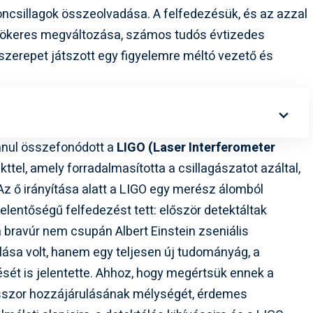
roncsillagok összeolvadása. A felfedezésük, és az azzal
 gyökeres megváltozása, számos tudós évtizedes
erepet játszott egy figyelemre méltó vezető és
anul összefonódott a
LIGO (Laser Interferometer
kttel, amely forradalmasította a csillagászatot azáltal,
 Az ő irányítása alatt a LIGO egy merész álomból
jelentőségű felfedezést tett: először detektáltak
a bravúr nem csupán Albert Einstein zseniális
ása volt, hanem egy teljesen új tudományág, a
sét is jelentette. Ahhoz, hogy megértsük ennek a
esszor hozzájárulásának mélységét, érdemes