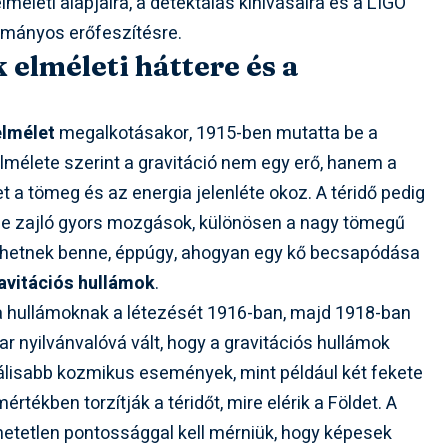
lméleti alapjaira, a detektálás kihívásaira és a LIGO
ományos erőfeszítésre.
 elméleti háttere és a
elmélet
megalkotásakor, 1915-ben mutatta be a
Elmélete szerint a gravitáció nem egy erő, hanem a
t a tömeg és az energia jelenléte okoz. A téridő pedig
e zajló gyors mozgások, különösen a nagy tömegű
thetnek benne, éppúgy, ahogyan egy kő becsapódása
avitációs hullámok
.
 a hullámoknak a létezését 1916-ban, majd 1918-ban
 nyilvánvalóvá vált, hogy a gravitációs hullámok
álisabb kozmikus események, mint például két fekete
tékben torzítják a téridőt, mire elérik a Földet. A
ihetetlen pontossággal kell mérniük, hogy képesek