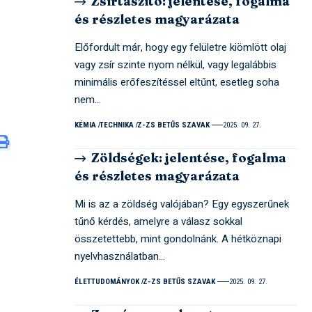
Zsírtaszító: jelentése, fogalma
és részletes magyarázata
Előfordult már, hogy egy felületre kiömlött olaj
vagy zsír szinte nyom nélkül, vagy legalábbis
minimális erőfeszítéssel eltűnt, esetleg soha
nem…
KÉMIA
TECHNIKA
Z-ZS BETŰS SZAVAK
2025. 09. 27.
Zöldségek: jelentése, fogalma
és részletes magyarázata
Mi is az a zöldség valójában? Egy egyszerűnek
tűnő kérdés, amelyre a válasz sokkal
összetettebb, mint gondolnánk. A hétköznapi
nyelvhasználatban…
ÉLETTUDOMÁNYOK
Z-ZS BETŰS SZAVAK
2025. 09. 27.