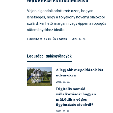
működése és alkalmazása
Vajon elgondolkodott már azon, hogyan
lehetséges, hogy a folyékony növényi olajokból
szilárd, kenhető margarin vagy éppen a ropogós
süteményekhez ideális…
TECHNIKA
Z-ZS BETŰS SZAVAK
2025. 09. 27.
Legutóbbi tudásgyöngyök
A legjobb megoldások kis
udvarokra
2026. 07. 07.
Digitális nomád
vállalkozások: hogyan
működik a céges
ügyintézés távolról?
2026. 06. 22.