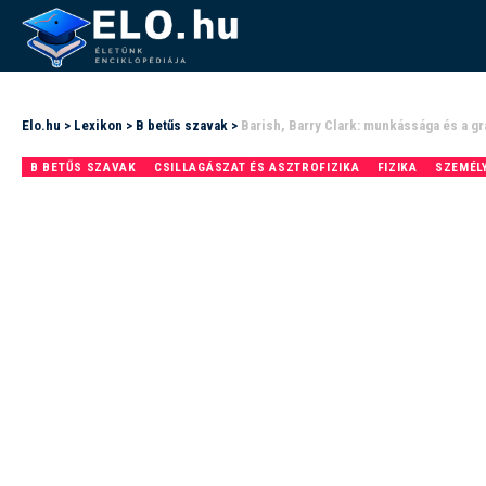
Elo.hu
>
Lexikon
>
B betűs szavak
>
Barish, Barry Clark: munkássága és a g
B BETŰS SZAVAK
CSILLAGÁSZAT ÉS ASZTROFIZIKA
FIZIKA
SZEMÉL