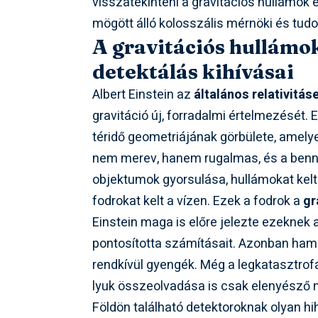
visszatekinteni a gravitációs hullámok e
mögött álló kolosszális mérnöki és tud
A gravitációs hullámok
detektálás kihívásai
Albert Einstein az
általános relativitás
gravitáció új, forradalmi értelmezését. 
téridő geometriájának görbülete, amelye
nem merev, hanem rugalmas, és a benn
objektumok gyorsulása, hullámokat kel
fodrokat kelt a vízen. Ezek a fodrok a
gr
Einstein maga is előre jelezte ezeknek
pontosította számításait. Azonban hamar
rendkívül gyengék. Még a legkatasztrof
lyuk összeolvadása is csak elenyésző mér
Földön található detektoroknak olyan h