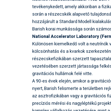
tevékenykedett, amely akkoriban a fizik
során a részecskék alapvető tulajdonsá
hozzájárult a Standard Modell kialakul
Barish korai munkássága során számos j
National Accelerator Laboratory (Fer
Különösen kiemelkedő volt a neutrínók 
kölcsönhatás és a kvarkok szerkezetén
részecskefizikában szerzett tapasztal
vezetésében szerzett jártassága felkés
gravitációs hullámok felé vitte.
A 90-es évek elején, amikor a gravitáci
nyert, Barish felismerte a területben re
az asztrofizikában vagy a gravitációs f
precíziós mérési és nagyléptékű projek
komplex vállalkozás vezetésére, mint a L