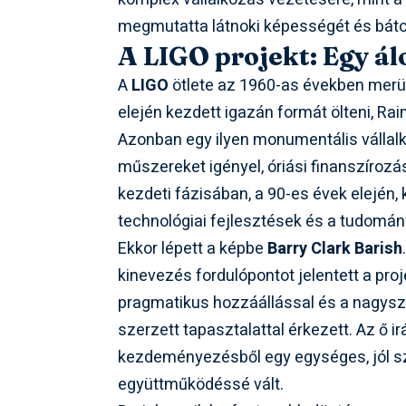
megmutatta látnoki képességét és bát
A LIGO projekt: Egy á
A
LIGO
ötlete az 1960-as években merült
elején kezdett igazán formát ölteni, Ra
Azonban egy ilyen monumentális vállalk
műszereket igényel, óriási finanszírozá
kezdeti fázisában, a 90-es évek elején
technológiai fejlesztések és a tudom
Ekkor lépett a képbe
Barry Clark Barish
kinevezés fordulópontot jelentett a pro
pragmatikus hozzáállással és a nagy
szerzett tapasztalattal érkezett. Az ő ir
kezdeményezésből egy egységes, jól sze
együttműködéssé vált.