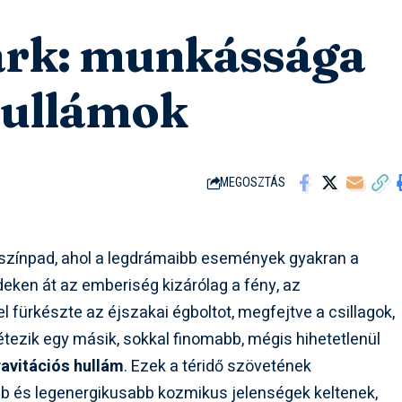
lark: munkássága
 hullámok
MEGOSZTÁS
 színpad, ahol a legdrámaibb események gyakran a
eken át az emberiség kizárólag a fény, az
fürkészte az éjszakai égboltot, megfejtve a csillagok,
létezik egy másik, sokkal finomabb, mégis hihetetlenül
ravitációs hullám
. Ezek a téridő szövetének
b és legenergikusabb kozmikus jelenségek keltenek,