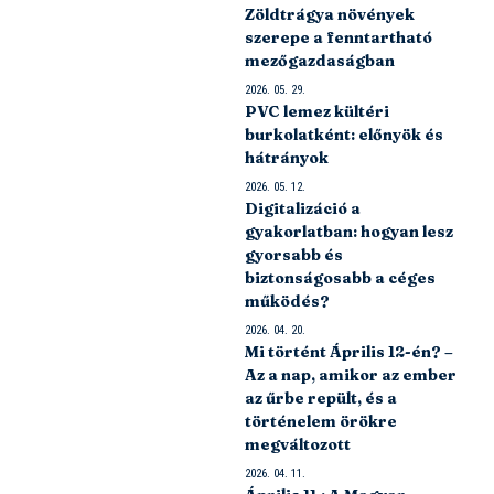
Zöldtrágya növények
szerepe a fenntartható
mezőgazdaságban
2026. 05. 29.
PVC lemez kültéri
burkolatként: előnyök és
hátrányok
2026. 05. 12.
Digitalizáció a
gyakorlatban: hogyan lesz
gyorsabb és
biztonságosabb a céges
működés?
2026. 04. 20.
Mi történt Április 12-én? –
Az a nap, amikor az ember
az űrbe repült, és a
történelem örökre
megváltozott
2026. 04. 11.