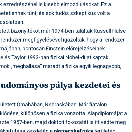
k ezredrészénél is kisebb elmozdulásokat. Ez a
etetlennek tűnt, és sok tudós szkeptikus volt a
csolatban.
tett bizonyítékot már 1974-ben találtak Russell Hulse
árrendszer megfigyelésével igazolták, hogy a rendszer
rmájában, pontosan Einstein előrejelzéseinek
 és Taylor 1993-ban fizikai Nobel-díjat kaptak.
ámok „meghallása” maradt a fizika egyik legnagyobb,
 tudományos pálya kezdetei és
született Omahában, Nebraskában. Már fiatalon
lődése, különösen a fizika vonzotta. Alapdiplomáját a
rezte 1957-ben, majd doktori fokozatát is itt védte meg
 Pályafutása kezdetén a
részecskefizika
területén