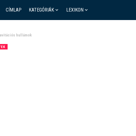
CÍMLAP
KATEGÓRIÁK
LEXIKON
ravitációs hullámok
YEK