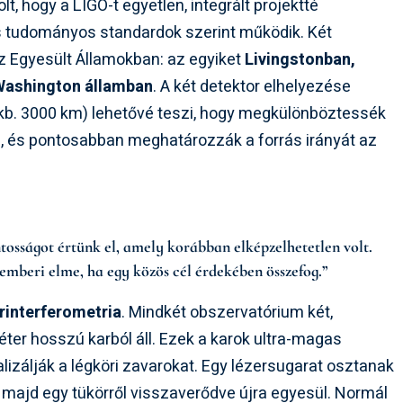
t, hogy a LIGO-t egyetlen, integrált projektté
 tudományos standardok szerint működik. Két
az Egyesült Államokban: az egyiket
Livingstonban,
Washington államban
. A két detektor elhelyezése
(kb. 3000 km) lehetővé teszi, hogy megkülönböztessék
ól, és pontosabban meghatározzák a forrás irányát az
sságot értünk el, amely korábban elképzelhetetlen volt.
emberi elme, ha egy közös cél érdekében összefog.”
rinterferometria
. Mindkét obszervatórium két,
ter hosszú karból áll. Ezek a karok ultra-magas
izálják a légköri zavarokat. Egy lézersugarat osztanak
n, majd egy tükörről visszaverődve újra egyesül. Normál