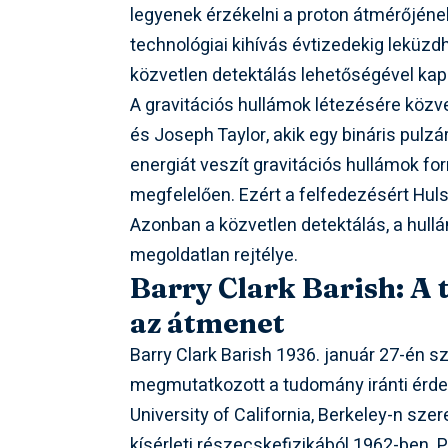
legyenek érzékelni a proton átmérőjéne
technológiai kihívás évtizedekig leküzdh
közvetlen detektálás lehetőségével kap
A gravitációs hullámok létezésére közve
és Joseph Taylor, akik egy bináris pulz
energiát veszít gravitációs hullámok fo
megfelelően. Ezért a felfedezésért Hulse
Azonban a közvetlen detektálás, a hull
megoldatlan rejtélye.
Barry Clark Barish: A
az átmenet
Barry Clark Barish 1936. január 27-én 
megmutatkozott a tudomány iránti érdek
University of California, Berkeley-n sze
kísérleti részecskefizikából 1962-ben.