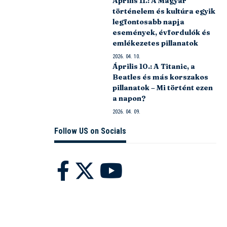
Április 11.: A Magyar
történelem és kultúra egyik
legfontosabb napja
események, évfordulók és
emlékezetes pillanatok
2026. 04. 10.
Április 10.: A Titanic, a
Beatles és más korszakos
pillanatok – Mi történt ezen
a napon?
2026. 04. 09.
Follow US on Socials