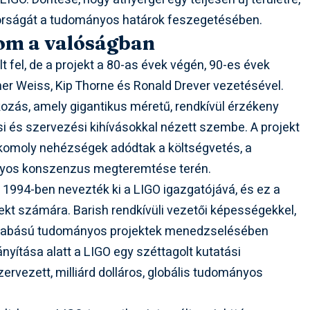
orságát a tudományos határok feszegetésében.
lom a valóságban
 fel, de a projekt a 80-as évek végén, 90-es évek
iner Weiss, Kip Thorne és Ronald Drever vezetésével.
ozás, amely gigantikus méretű, rendkívül érzékeny
si és szervezési kihívásokkal nézett szembe. A projekt
, komoly nehézségek adódtak a költségvetés, a
ányos konszenzus megteremtése terén.
. 1994-ben nevezték ki a LIGO igazgatójává, és ez a
jekt számára. Barish rendkívüli vezetői képességekkel,
szabású tudományos projektek menedzselésében
ányítása alatt a LIGO egy széttagolt kutatási
rvezett, milliárd dolláros, globális tudományos