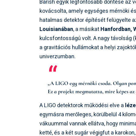
Barish egyik legfontosabb döntése az vol
kovácsolta, amely egységes mérnöki és
hatalmas detektor építését felügyelte 
Louisianában
, a másikat
Hanfordban, 
kulcsfontosságú volt. A nagy távolság 
a gravitációs hullámokat a helyi zajokt
univerzumban.
„A LIGO egy mérnöki csoda. Olyan ponto
Ez a projekt megmutatta, mire képes az 
A LIGO detektorok működési elve a
léze
egymásra merőleges, körülbelül 4 kilomé
vákuummal vannak ellátva, hogy minimal
ketté, és a két sugár végigfut a karoko