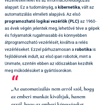
vezérléselmélet és az információfeldolgozás
alapjait. Ez a tudományág, a
kibernetika
, vált az
automatizálás elméleti alapjává. Az első
programozható logikai vezérlők (PLC)
az 1960-
as évek végén jelentek meg, lehetővé téve a gépek
és folyamatok rugalmasabb és könnyebben
átprogramozható vezérlését, kiváltva a relés
vezérléseket. Ezzel párhuzamosan a
robotika
is
fejlődésnek indult, az első ipari robotok, mint a
Unimate, szintén ebben az időszakban kezdték
meg működésüket a gyártósorokon.
„Az automatizálás nem arról szól, hogy
az emberi munkát kiváltjuk, hanem
arról, hogy az emberi képességeket