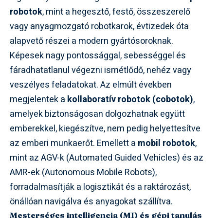
robotok
, mint a hegesztő, festő, összeszerelő
vagy anyagmozgató robotkarok, évtizedek óta
alapvető részei a modern gyártósoroknak.
Képesek nagy pontossággal, sebességgel és
fáradhatatlanul végezni ismétlődő, nehéz vagy
veszélyes feladatokat. Az elmúlt években
megjelentek a
kollaboratív robotok (cobotok)
,
amelyek biztonságosan dolgozhatnak együtt
emberekkel, kiegészítve, nem pedig helyettesítve
az emberi munkaerőt. Emellett a
mobil robotok
,
mint az AGV-k (Automated Guided Vehicles) és az
AMR-ek (Autonomous Mobile Robots),
forradalmasítják a logisztikát és a raktározást,
önállóan navigálva és anyagokat szállítva.
Mesterséges intelligencia (MI) és gépi tanulás