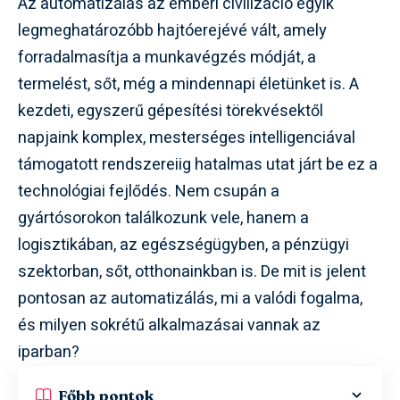
Az automatizálás az emberi civilizáció egyik
legmeghatározóbb hajtóerejévé vált, amely
forradalmasítja a munkavégzés módját, a
termelést, sőt, még a mindennapi életünket is. A
kezdeti, egyszerű gépesítési törekvésektől
napjaink komplex, mesterséges intelligenciával
támogatott rendszereiig hatalmas utat járt be ez a
technológiai fejlődés. Nem csupán a
gyártósorokon találkozunk vele, hanem a
logisztikában, az egészségügyben, a pénzügyi
szektorban, sőt, otthonainkban is. De mit is jelent
pontosan az automatizálás, mi a valódi fogalma,
és milyen sokrétű alkalmazásai vannak az
iparban?
Főbb pontok