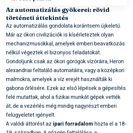
Az automatizálás gyökerei: rövid
történeti áttekintés
Az automatizálás gondolata korántsem újkeletű.
Már az ókori civilizációk is kísérleteztek olyan
mechanizmusokkal, amelyek emberi beavatkozás
nélkül végeztek el bizonyos feladatokat.
Gondoljunk csak az ókori görögök vízóráira, Heron
alexandriai feltaláló automatáira, vagy a középkori
malmokra, amelyek a víz erejét használták ki
gabona őrlésére. Ezek az első lépések a gépesítés
felé mutattak, ahol a fizikai munkát gépek vették
át, de a vezérlés még mindig nagyrészt emberi
felügyeletet igényelt.
A valódi áttörést az
ipari forradalom
hozta el a 18-
19. században. A gőzgép feltalálása, a