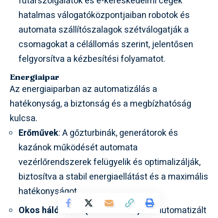
futárszolgálatok és e-kereskedelmi cégek
hatalmas válogatóközpontjaiban robotok és
automata szállítószalagok szétválogatják a
csomagokat a célállomás szerint, jelentősen
felgyorsítva a kézbesítési folyamatot.
Energiaipar
Az energiaiparban az automatizálás a
hatékonyság, a biztonság és a megbízhatóság
kulcsa.
Erőművek
: A gőzturbinák, generátorok és
kazánok működését automata
vezérlőrendszerek felügyelik és optimalizálják,
biztosítva a stabil energiaellátást és a maximális
hatékonyságot.
Okos hálózatok (Smart Grids)
: Az automatizált