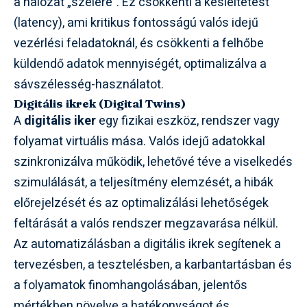
a hálózat „szélére”. Ez csökkenti a késleltetést
(latency), ami kritikus fontosságú valós idejű
vezérlési feladatoknál, és csökkenti a felhőbe
küldendő adatok mennyiségét, optimalizálva a
sávszélesség-használatot.
Digitális ikrek (Digital Twins)
A
digitális iker
egy fizikai eszköz, rendszer vagy
folyamat virtuális mása. Valós idejű adatokkal
szinkronizálva működik, lehetővé téve a viselkedés
szimulálását, a teljesítmény elemzését, a hibák
előrejelzését és az optimalizálási lehetőségek
feltárását a valós rendszer megzavarása nélkül.
Az automatizálásban a digitális ikrek segítenek a
tervezésben, a tesztelésben, a karbantartásban és
a folyamatok finomhangolásában, jelentős
mértékben növelve a hatékonyságot és