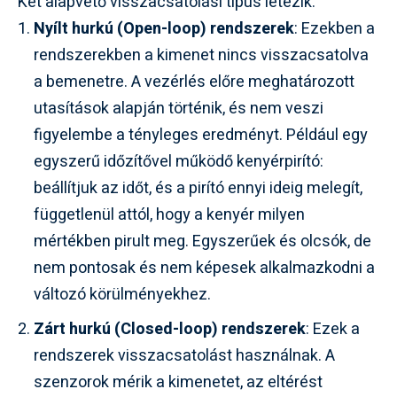
Két alapvető visszacsatolási típus létezik:
Nyílt hurkú (Open-loop) rendszerek
: Ezekben a
rendszerekben a kimenet nincs visszacsatolva
a bemenetre. A vezérlés előre meghatározott
utasítások alapján történik, és nem veszi
figyelembe a tényleges eredményt. Például egy
egyszerű időzítővel működő kenyérpirító:
beállítjuk az időt, és a pirító ennyi ideig melegít,
függetlenül attól, hogy a kenyér milyen
mértékben pirult meg. Egyszerűek és olcsók, de
nem pontosak és nem képesek alkalmazkodni a
változó körülményekhez.
Zárt hurkú (Closed-loop) rendszerek
: Ezek a
rendszerek visszacsatolást használnak. A
szenzorok mérik a kimenetet, az eltérést