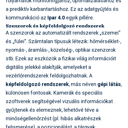
folyamatok monitoringjához, optimalizálásához és
a prediktív karbantartáshoz. Ez az adatgyűjtés és
kommunikáció az
Ipar 4.0
egyik pillére.
Szenzorok és képfeldolgozó rendszerek
A szenzorok az automatizált rendszerek „szemei”
és „fülei”. Számtalan típusuk létezik: hőmérséklet-,
nyomás-, áramlás-, közelség-, optikai szenzorok
stb. Ezek az eszközök a fizikai világ információit
digitális jelekké alakítják, amelyeket a
vezérlőrendszerek feldolgozhatnak. A
képfeldolgozó rendszerek
, más néven
gépi látás
,
különösen fontosak. Kamerák és speciális
szoftverek segítségével vizuális információkat
gyűjtenek és elemeznek, lehetővé téve a
minőségellenőrzést (pl. hibás alkatrészek
felismerése), a pozicionálást, a tárgyak