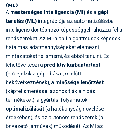
(ML)
A
mesterséges intelligencia (MI)
és a
gépi
tanulás (ML)
integrációja az automatizálásba
intelligens döntéshozó képességgel ruházza fel a
rendszereket. Az MI-alapú algoritmusok képesek
hatalmas adatmennyiségeket elemezni,
mintázatokat felismerni, és ebből tanulni. Ez
lehetővé teszi a
prediktív karbantartást
(előrejelzik a géphibákat, mielőtt
bekövetkeznének), a
minőségellenőrzést
(képfelismeréssel azonosítják a hibás
termékeket), a gyártási folyamatok
optimalizálását
(a hatékonyság növelése
érdekében), és az autonóm rendszerek (pl.
önvezető járművek) működését. Az MI az