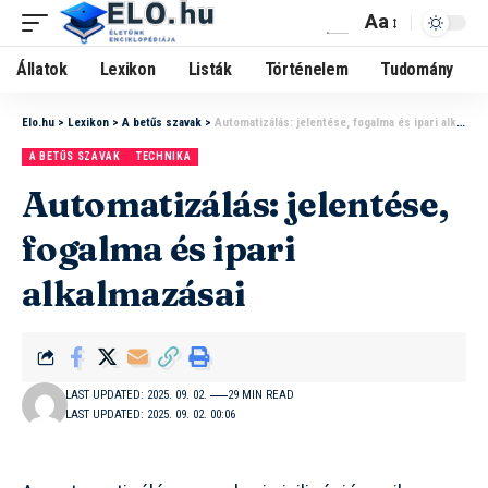
Aa
Állatok
Lexikon
Listák
Történelem
Tudomány
Elo.hu
>
Lexikon
>
A betűs szavak
>
Automatizálás: jelentése, fogalma és ipari alkalmazásai
A BETŰS SZAVAK
TECHNIKA
Automatizálás: jelentése,
fogalma és ipari
alkalmazásai
LAST UPDATED: 2025. 09. 02.
29 MIN READ
LAST UPDATED: 2025. 09. 02. 00:06