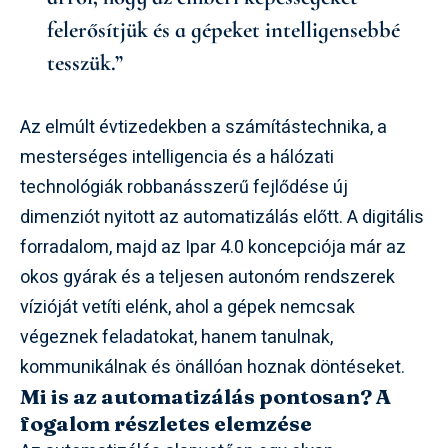
felerősítjük és a gépeket intelligensebbé
tesszük.”
Az elmúlt évtizedekben a számítástechnika, a
mesterséges intelligencia és a hálózati
technológiák robbanásszerű fejlődése új
dimenziót nyitott az automatizálás előtt. A digitális
forradalom, majd az Ipar 4.0 koncepciója már az
okos gyárak és a teljesen autonóm rendszerek
vízióját vetíti elénk, ahol a gépek nemcsak
végeznek feladatokat, hanem tanulnak,
kommunikálnak és önállóan hoznak döntéseket.
Mi is az automatizálás pontosan? A
fogalom részletes elemzése