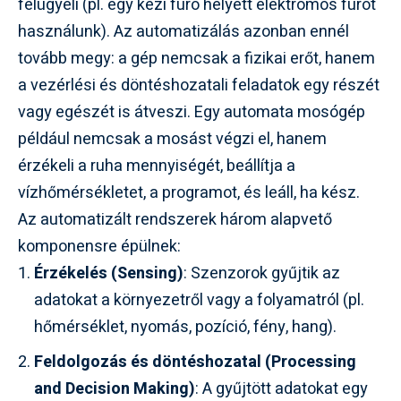
felügyeli (pl. egy kézi fúró helyett elektromos fúrót
használunk). Az automatizálás azonban ennél
tovább megy: a gép nemcsak a fizikai erőt, hanem
a vezérlési és döntéshozatali feladatok egy részét
vagy egészét is átveszi. Egy automata mosógép
például nemcsak a mosást végzi el, hanem
érzékeli a ruha mennyiségét, beállítja a
vízhőmérsékletet, a programot, és leáll, ha kész.
Az automatizált rendszerek három alapvető
komponensre épülnek:
Érzékelés (Sensing)
: Szenzorok gyűjtik az
adatokat a környezetről vagy a folyamatról (pl.
hőmérséklet, nyomás, pozíció, fény, hang).
Feldolgozás és döntéshozatal (Processing
and Decision Making)
: A gyűjtött adatokat egy