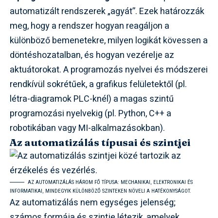
automatizált rendszerek „agyát”. Ezek határozzák
meg, hogy a rendszer hogyan reagáljon a
különböző bemenetekre, milyen logikát kövessen a
döntéshozatalban, és hogyan vezérelje az
aktuátorokat. A programozás nyelvei és módszerei
rendkívül sokrétűek, a grafikus felületektől (pl.
létra-diagramok PLC-knél) a magas szintű
programozási nyelvekig (pl. Python, C++ a
robotikában vagy MI-alkalmazásokban).
Az automatizálás típusai és szintjei
AZ AUTOMATIZÁLÁS HÁROM FŐ TÍPUSA: MECHANIKAI, ELEKTRONIKAI ÉS
INFORMATIKAI, MINDEGYIK KÜLÖNBÖZŐ SZINTEKEN NÖVELI A HATÉKONYSÁGOT.
Az automatizálás nem egységes jelenség;
számos formája és szintje létezik, amelyek