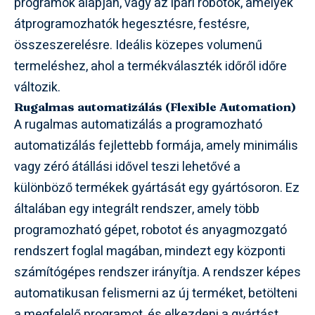
programok alapján, vagy az ipari robotok, amelyek
átprogramozhatók hegesztésre, festésre,
összeszerelésre. Ideális közepes volumenű
termeléshez, ahol a termékválaszték időről időre
változik.
Rugalmas automatizálás (Flexible Automation)
A rugalmas automatizálás a programozható
automatizálás fejlettebb formája, amely minimális
vagy zéró átállási idővel teszi lehetővé a
különböző termékek gyártását egy gyártósoron. Ez
általában egy integrált rendszer, amely több
programozható gépet, robotot és anyagmozgató
rendszert foglal magában, mindezt egy központi
számítógépes rendszer irányítja. A rendszer képes
automatikusan felismerni az új terméket, betölteni
a megfelelő programot, és elkezdeni a gyártást.