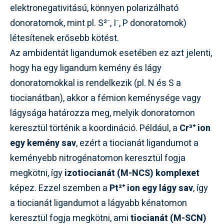
elektronegativitású, könnyen polarizálható
donoratomok, mint pl. S²⁻, I⁻, P donoratomok)
létesítenek erősebb kötést.
Az ambidentát ligandumok esetében ez azt jelenti,
hogy ha egy ligandum kemény és lágy
donoratomokkal is rendelkezik (pl. N és S a
tiocianátban), akkor a fémion keménysége vagy
lágysága határozza meg, melyik donoratomon
keresztül történik a koordináció. Például, a
Cr³⁺ ion
egy kemény sav
, ezért a tiocianát ligandumot a
keményebb nitrogénatomon keresztül fogja
megkötni, így
izotiocianát (M-NCS) komplexet
képez. Ezzel szemben a
Pt²⁺ ion egy lágy sav
, így
a tiocianát ligandumot a lágyabb kénatomon
keresztül fogja megkötni, ami
tiocianát (M-SCN)