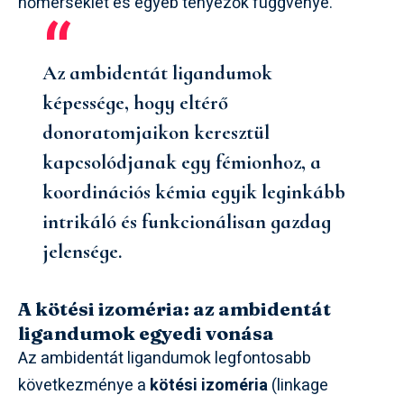
hőmérséklet és egyéb tényezők függvénye.
Az ambidentát ligandumok
képessége, hogy eltérő
donoratomjaikon keresztül
kapcsolódjanak egy fémionhoz, a
koordinációs kémia egyik leginkább
intrikáló és funkcionálisan gazdag
jelensége.
A kötési izoméria: az ambidentát
ligandumok egyedi vonása
Az ambidentát ligandumok legfontosabb
következménye a
kötési izoméria
(linkage