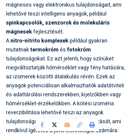
mágneses vagy elektronikus tulajdonságait, ami
lehetővé teszi intelligens anyagok, például
spinkapcsolók, szenzorok és molekuláris
mágnesek
fejlesztését.
A
nitro-nitrito komplexek
például gyakran
mutatnak
termokróm
és
fotokróm
tulajdonságokat. Ez azt jelenti, hogy színüket
megváltoztatják hőmérséklet vagy fény hatására,
az izomerek közötti átalakulás révén. Ezek az
anyagok potenciálisan alkalmazhatók adatátviteli
és adattárolási rendszerekben, kijelzőkben vagy
hőmérséklet-érzékelőkben. A kötési izoméria
reverzibilitása lehetővé teszi az anyagok
tulajdonságainak dinamikus szabályozását, ami
rendkívül ígéretes a jövő technológiái számára.