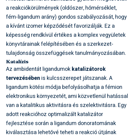
a reakciókörülmények (oldószer, hőmérséklet,
fém-ligandum arány) gondos szabályozását, hogy
a kívánt izomer képződését favorizálják. Ez a
képesség rendkívül értékes a komplex vegyületek
könyvtárainak felépítésében és a szerkezet-
tulajdonság összefüggések tanulmányozásában.
Katalízis
Az ambidentát ligandumok
katalizátorok
tervezésében
is kulcsszerepet játszanak. A
ligandum kötési módja befolyásolhatja a fémion
elektronikus környezetét, ami közvetlenül hatással
van a katalitikus aktivitásra és szelektivitásra. Egy
adott reakcióhoz optimalizált katalizátor
fejlesztése során a ligandum donoratomának
kiválasztása lehetővé teheti a reakció útjának