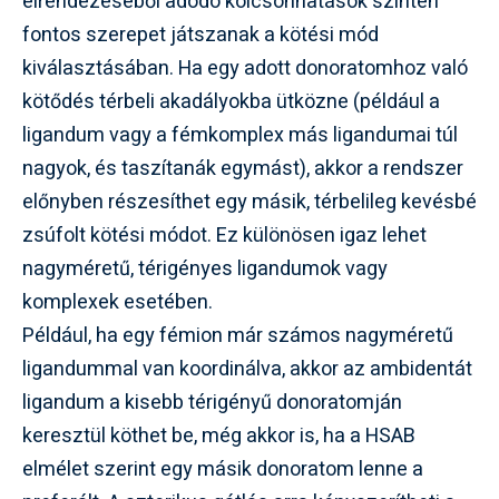
elrendezéséből adódó kölcsönhatások szintén
fontos szerepet játszanak a kötési mód
kiválasztásában. Ha egy adott donoratomhoz való
kötődés térbeli akadályokba ütközne (például a
ligandum vagy a fémkomplex más ligandumai túl
nagyok, és taszítanák egymást), akkor a rendszer
előnyben részesíthet egy másik, térbelileg kevésbé
zsúfolt kötési módot. Ez különösen igaz lehet
nagyméretű, térigényes ligandumok vagy
komplexek esetében.
Például, ha egy fémion már számos nagyméretű
ligandummal van koordinálva, akkor az ambidentát
ligandum a kisebb térigényű donoratomján
keresztül köthet be, még akkor is, ha a HSAB
elmélet szerint egy másik donoratom lenne a