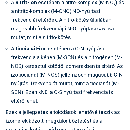
A
nitrit-ion
esetében a nitro-komplex (M-NO₂) és
a nitrito-komplex (M-ONO) NO-nyújtási
frekvenciái eltérőek. A nitro-kötés általában
magasabb frekvenciájú N-O nyújtási sávokat
mutat, mint a nitrito-kötés.
A
tiocianát-ion
esetében a C-N nyújtási
frekvencia a kénen (M-SCN) és a nitrogénen (M-
NCS) keresztül kötődő izomerekben is eltérő. Az
izotiocianát (M-NCS) jellemzően magasabb C-N
nyújtási frekvenciát mutat, mint a tiocianát (M-
SCN). Ezen kívül a C-S nyújtási frekvencia is
eltérő lehet.
Ezek a jellegzetes eltolódások lehetővé teszik az
izomerek közötti megkülönböztetést és a
domináns kötési mód meghatározását.