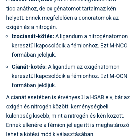
tiocianáthoz, de oxigénatomot tartalmaz kén
helyett. Ennek megfelelően a donoratomok az
oxigén és a nitrogén.
Izocianát-kötés:
A ligandum a nitrogénatomon
keresztül kapcsolódik a fémionhoz. Ezt M-NCO
formában jelöljük.
Cianát-kötés:
A ligandum az oxigénatomon
keresztül kapcsolódik a fémionhoz. Ezt M-OCN
formában jelöljük.
A cianát esetében is érvényesül a HSAB elv, bár az
oxigén és nitrogén közötti keménységbeli
különbség kisebb, mint a nitrogén és kén között.
Ennek ellenére a fémion jellege itt is meghatározó
lehet a kötési mód kiválasztásában.