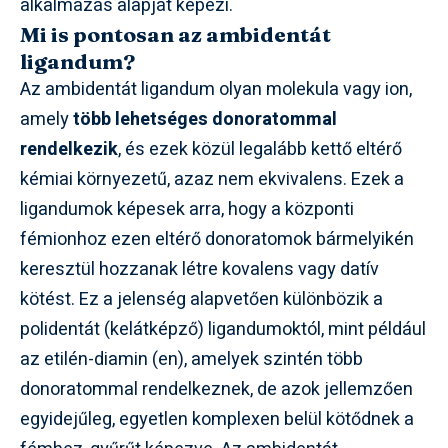
alkalmazás alapját képezi.
Mi is pontosan az ambidentát
ligandum?
Az ambidentát ligandum olyan molekula vagy ion,
amely
több lehetséges donoratommal
rendelkezik
, és ezek közül legalább kettő eltérő
kémiai környezetű, azaz nem ekvivalens. Ezek a
ligandumok képesek arra, hogy a központi
fémionhoz ezen eltérő donoratomok bármelyikén
keresztül hozzanak létre kovalens vagy datív
kötést. Ez a jelenség alapvetően különbözik a
polidentát (kelátképző) ligandumoktól, mint például
az etilén-diamin (en), amelyek szintén több
donoratommal rendelkeznek, de azok jellemzően
egyidejűleg, egyetlen komplexen belül kötődnek a