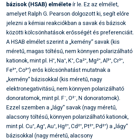
bázisok (HSAB) elmélete
ír le. Ez az elmélet,
amelyet Ralph G. Pearson dolgozott ki, segít előre
jelezni a kémiai reakciókban a savak és bázisok
közötti kölcsönhatások erősségét és preferenciáit.
A HSAB elmélet szerint a „kemény” savak (kis
méretű, magas töltésű, nem könnyen polarizálható
kationok, mint pl. H⁺, Na⁺, K⁺, Ca²⁺, Mg²⁺, Al³⁺, Cr³⁺,
Fe³⁺, Co³⁺) erős kölcsönhatást mutatnak a
„kemény” bázisokkal (kis méretű, nagy
elektronegativitású, nem könnyen polarizálható
donoratomok, mint pl. F⁻, O²⁻, N donoratomok).
Ezzel szemben a „lágy” savak (nagy méretű,
alacsony töltésű, könnyen polarizálható kationok,
mint pl. Cu⁺, Ag⁺, Au⁺, Hg²⁺, Cd²⁺, Pt²⁺, Pd²⁺) a „lágy”
bázisokkal (nagy méretű, alacsony