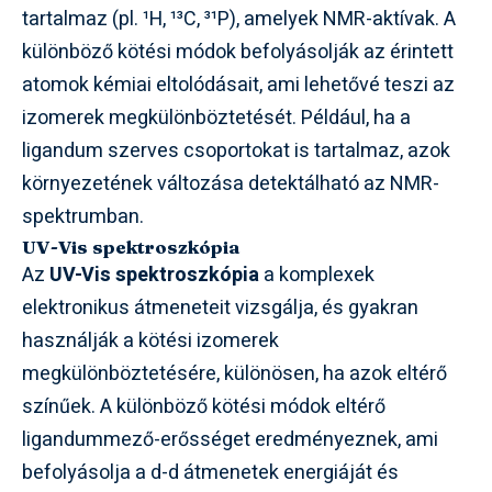
tartalmaz (pl. ¹H, ¹³C, ³¹P), amelyek NMR-aktívak. A
különböző kötési módok befolyásolják az érintett
atomok kémiai eltolódásait, ami lehetővé teszi az
izomerek megkülönböztetését. Például, ha a
ligandum szerves csoportokat is tartalmaz, azok
környezetének változása detektálható az NMR-
spektrumban.
UV-Vis spektroszkópia
Az
UV-Vis spektroszkópia
a komplexek
elektronikus átmeneteit vizsgálja, és gyakran
használják a kötési izomerek
megkülönböztetésére, különösen, ha azok eltérő
színűek. A különböző kötési módok eltérő
ligandummező-erősséget eredményeznek, ami
befolyásolja a d-d átmenetek energiáját és