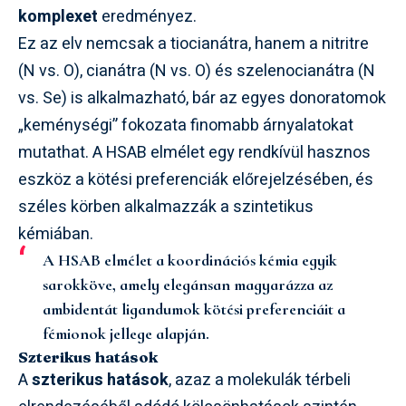
komplexet
eredményez.
Ez az elv nemcsak a tiocianátra, hanem a nitritre
(N vs. O), cianátra (N vs. O) és szelenocianátra (N
vs. Se) is alkalmazható, bár az egyes donoratomok
„keménységi” fokozata finomabb árnyalatokat
mutathat. A HSAB elmélet egy rendkívül hasznos
eszköz a kötési preferenciák előrejelzésében, és
széles körben alkalmazzák a szintetikus
kémiában.
A HSAB elmélet a koordinációs kémia egyik
sarokköve, amely elegánsan magyarázza az
ambidentát ligandumok kötési preferenciáit a
fémionok jellege alapján.
Szterikus hatások
A
szterikus hatások
, azaz a molekulák térbeli