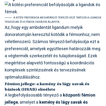
A KÖTÉSI PREFERENCIA MEGHATÁROZÓ TÉNYEZŐI KÖZÉ TARTOZIK A LIGANDOK
TERJEDELME ÉS A FÉMION OXIDÁCIÓS ÁLLAPOTA.
Az, hogy egy ambidentát ligandum melyik
donoratomján keresztül kötődik a fémionhoz, nem
véletlenszerű. Számos tényező befolyásolja ezt a
preferenciát, amelyek együttesen határozzák meg
a végtermék szerkezetét és tulajdonságait. Ezek
megértése alapvető fontosságú a koordinációs
komplexek szintézisének és tervezésének
optimalizálásához.
Fémion jellege: a kemény és lágy savak és
bázisok (HSAB) elmélete
A legbefolyásosabb tényező a
központi fémion
jellege
, amelyet a
kemény és lágy savak és