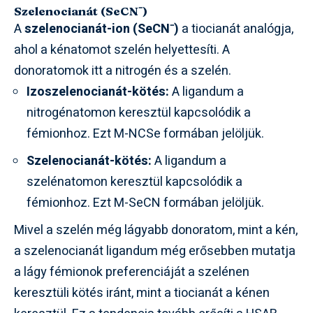
Szelenocianát (SeCN⁻)
A
szelenocianát-ion (SeCN⁻)
a tiocianát analógja,
ahol a kénatomot szelén helyettesíti. A
donoratomok itt a nitrogén és a szelén.
Izoszelenocianát-kötés:
A ligandum a
nitrogénatomon keresztül kapcsolódik a
fémionhoz. Ezt M-NCSe formában jelöljük.
Szelenocianát-kötés:
A ligandum a
szelénatomon keresztül kapcsolódik a
fémionhoz. Ezt M-SeCN formában jelöljük.
Mivel a szelén még lágyabb donoratom, mint a kén,
a szelenocianát ligandum még erősebben mutatja
a lágy fémionok preferenciáját a szelénen
keresztüli kötés iránt, mint a tiocianát a kénen