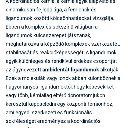
A koordinációs kémia, a kémia egyik alapvető és
dinamikusan fejlődő ága, a fémionok és
ligandumok közötti kölcsönhatásokat vizsgálja.
Ebben a komplex és sokszínű világban a
ligandumok kulcsszerepet játszanak,
meghatározva a képződő komplexek szerkezetét,
stabilitását és reakcióképességét. A ligandumok
egyik különleges és rendkívül érdekes csoportját
az úgynevezett
ambidentát ligandumok
alkotják.
Ezek a molekulák vagy ionok abban különböznek a
hagyományos ligandumoktól, hogy képesek két
vagy több, kémiailag eltérő donoratomjukon
keresztül kapcsolódni egy központi fémionhoz,
ami egyedi szerkezeti és funkcionális
sokféleséget eredményez a koordinációs