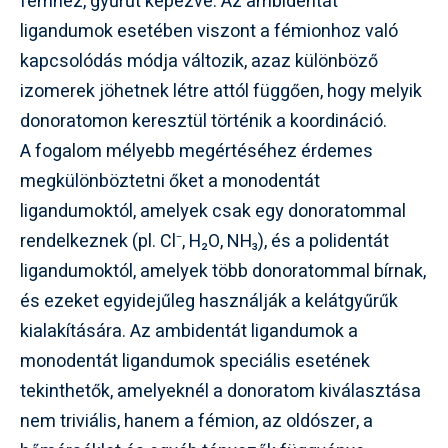
fémhez, gyűrűt képezve. Az ambidentát
ligandumok esetében viszont a fémionhoz való
kapcsolódás módja változik, azaz különböző
izomerek jöhetnek létre attól függően, hogy melyik
donoratomon keresztül történik a koordináció.
A fogalom mélyebb megértéséhez érdemes
megkülönböztetni őket a monodentát
ligandumoktól, amelyek csak egy donoratommal
rendelkeznek (pl. Cl⁻, H₂O, NH₃), és a polidentát
ligandumoktól, amelyek több donoratommal bírnak,
és ezeket egyidejűleg használják a kelátgyűrűk
kialakítására. Az ambidentát ligandumok a
monodentát ligandumok speciális esetének
tekinthetők, amelyeknél a donoratom kiválasztása
nem triviális, hanem a fémion, az oldószer, a