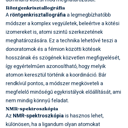
Röntgenkrisztallográfia
A
röntgenkrisztallográfia
a legmegbízhatóbb
módszer a komplex vegyületek, beleértve a kötési
izomereket is, atomi szintű szerkezetének
meghatározására. Ez a technika lehetővé teszi a
donoratomok és a fémion közötti kötések
hosszának és szögének közvetlen megfigyelését,
így egyértelműen azonosítható, hogy melyik
atomon keresztül történik a koordináció. Bár
rendkívül pontos, a módszer megköveteli a
megfelelő minőségű egykristályok előállítását, ami
nem mindig könnyű feladat.
NMR-spektroszkópia
Az
NMR-spektroszkópia
is hasznos lehet,
különösen, ha a ligandum olyan atomokat