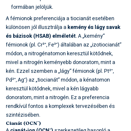
formában jelöljük.
A fémionok preferenciája a tiocianát esetében
különösen jól illusztrálja a
kemény és lágy savak
és bázisok (HSAB) elméletét
. A „kemény”
fémionok (pl. Cr³⁺, Fe³⁺) általában az „izotiocianát”
módon, a nitrogénatomon keresztül kötődnek,
mivel a nitrogén keményebb donoratom, mint a
kén. Ezzel szemben a „lágy” fémionok (pl. Pt²⁺,
Pd²⁺, Ag⁺) az „tiocianát” módon, a kénatomon
keresztül kötődnek, mivel a kén lágyabb
donoratom, mint a nitrogén. Ez a preferencia
rendkívül fontos a komplexek tervezésében és
szintézisében.
Cianát (OCN⁻)
A
cianát-ion (OCN⁻)
szerkezetileg hasonló a