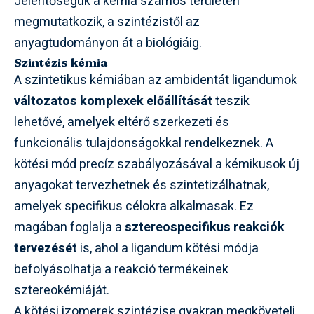
Jelentőségük a kémia számos területén
megmutatkozik, a szintézistől az
anyagtudományon át a biológiáig.
Szintézis kémia
A szintetikus kémiában az ambidentát ligandumok
változatos komplexek előállítását
teszik
lehetővé, amelyek eltérő szerkezeti és
funkcionális tulajdonságokkal rendelkeznek. A
kötési mód precíz szabályozásával a kémikusok új
anyagokat tervezhetnek és szintetizálhatnak,
amelyek specifikus célokra alkalmasak. Ez
magában foglalja a
sztereospecifikus reakciók
tervezését
is, ahol a ligandum kötési módja
befolyásolhatja a reakció termékeinek
sztereokémiáját.
A kötési izomerek szintézise gyakran megköveteli