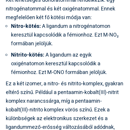
Két lehetséges donoratommal rendelkezik: egy
nitrogénatommal és két oxigénatommal. Ennek
megfelelően két fő kötési módja van:
Nitro-kötés:
A ligandum a nitrogénatomon
keresztül kapcsolódik a fémionhoz. Ezt M-NO₂
formában jelöljük.
Nitrito-kötés:
A ligandum az egyik
oxigénatomon keresztül kapcsolódik a
fémionhoz. Ezt M-ONO formában jelöljük.
Ez a két izomer, a nitro- és nitrito-komplex, gyakran
eltérő színű. Például a pentaamin-kobalt(III)-nitrit
komplex narancssárga, míg a pentaamin-
kobalt(III)-nitrito komplex vörös színű. Ezek a
különbségek az elektronikus szerkezet és a
ligandummező-erősség változásából adódnak,