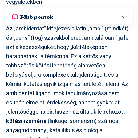
vegyületekben.
Főbb pontok
Az „ambidentát” kifejezés a latin „ambi” (mindkét)
és „dens” (fog) szavakból ered, ami találóan írja le
azt a képességüket, hogy „kétféleképpen
haraphatnak” a fémionba. Ez a kettős vagy
többszörös kötési lehetőség alapvetően
befolyásolja a komplexek tulajdonságait, és a
kémiai kutatás egyik izgalmas területét jelenti. Az
ambidentát ligandumok tanulmányozása nem
csupán elméleti érdekesség, hanem gyakorlati
jelentőséggel is bír, hiszen az általuk létrehozott
kötési izoméria
(linkage isomerism) számos
anyagtudományi, katalitikus és biológiai