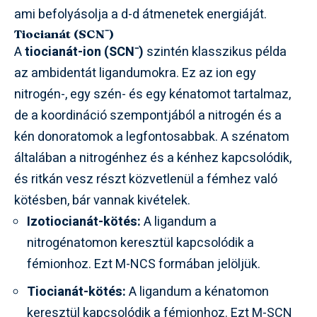
ami befolyásolja a d-d átmenetek energiáját.
Tiocianát (SCN⁻)
A
tiocianát-ion (SCN⁻)
szintén klasszikus példa
az ambidentát ligandumokra. Ez az ion egy
nitrogén-, egy szén- és egy kénatomot tartalmaz,
de a koordináció szempontjából a nitrogén és a
kén donoratomok a legfontosabbak. A szénatom
általában a nitrogénhez és a kénhez kapcsolódik,
és ritkán vesz részt közvetlenül a fémhez való
kötésben, bár vannak kivételek.
Izotiocianát-kötés:
A ligandum a
nitrogénatomon keresztül kapcsolódik a
fémionhoz. Ezt M-NCS formában jelöljük.
Tiocianát-kötés:
A ligandum a kénatomon
keresztül kapcsolódik a fémionhoz. Ezt M-SCN