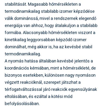
stabilitását. Magasabb hőmérsékleten a
termodinamikailag stabilabb izomer képződése
válik dominánssá, mivel a rendszernek elegendő
energiája van ahhoz, hogy átalakuljon a stabilabb
formába. Alacsonyabb hőmérsékleten viszont a
kinetikailag leggyorsabban képződő izomer
dominálhat, még akkor is, ha az kevésbé stabil
termodinamikailag.
A nyomás hatása általában kevésbé jelentős a
koordinációs kémiában, mint a hőmérsékleté, de
bizonyos esetekben, különösen nagy nyomáson
végzett reakcióknál, szerepet játszhat a
térfogatváltozással járó reakciók egyensúlyának
eltolásában, és ezáltal a kötési mód
befolyásolásában.