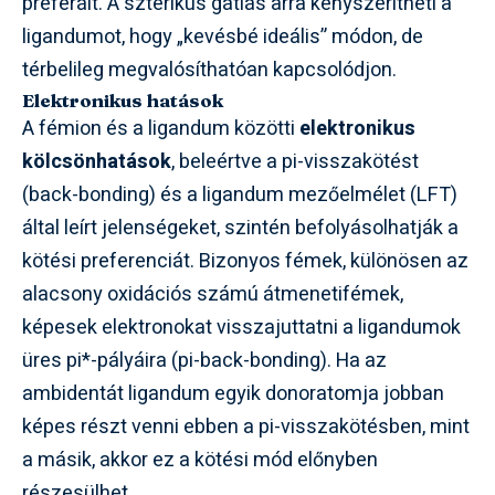
preferált. A szterikus gátlás arra kényszerítheti a
ligandumot, hogy „kevésbé ideális” módon, de
térbelileg megvalósíthatóan kapcsolódjon.
Elektronikus hatások
A fémion és a ligandum közötti
elektronikus
kölcsönhatások
, beleértve a pi-visszakötést
(back-bonding) és a ligandum mezőelmélet (LFT)
által leírt jelenségeket, szintén befolyásolhatják a
kötési preferenciát. Bizonyos fémek, különösen az
alacsony oxidációs számú átmenetifémek,
képesek elektronokat visszajuttatni a ligandumok
üres pi*-pályáira (pi-back-bonding). Ha az
ambidentát ligandum egyik donoratomja jobban
képes részt venni ebben a pi-visszakötésben, mint
a másik, akkor ez a kötési mód előnyben
részesülhet.