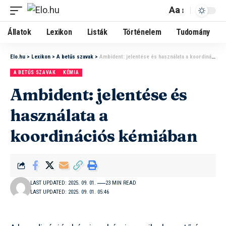
Aa
Állatok
Lexikon
Listák
Történelem
Tudomány
Elo.hu
>
Lexikon
>
A betűs szavak
>
Ambident: jelentése és használata a koordinációs kémiában
A BETŰS SZAVAK
KÉMIA
Ambident: jelentése és
használata a
koordinációs kémiában
LAST UPDATED: 2025. 09. 01.
23 MIN READ
LAST UPDATED: 2025. 09. 01. 05:46