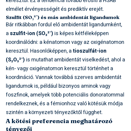
keresztül. Ez a tendencia tovább erősíti a HSAB
elmélet érvényességét és prediktív erejét.
Szulfit (SO₃²⁻) és más ambidentát ligandumok
Bár ritkábban fordul elő ambidentát ligandumként,
a
szulfit-ion (SO₃²⁻)
is képes kétféleképpen
koordinálódni: a kénatomon vagy az oxigénatomon
keresztül. Hasonlóképpen, a
tioszulfát-ion
(S₂O₃²⁻)
is mutathat ambidentát viselkedést, ahol a
kén- vagy oxigénatomon keresztül történhet a
koordináció. Vannak továbbá szerves ambidentát
ligandumok is, például bizonyos aminok vagy
foszfinok, amelyek több potenciális donoratommal
rendelkeznek, és a fémionhoz való kötésük módja
szintén a környezeti tényezőktől függhet.
A kötési preferencia meghatározó
tényezői