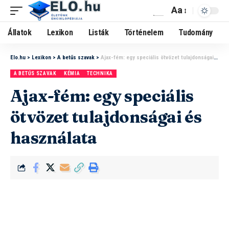
Aa
Állatok
Lexikon
Listák
Történelem
Tudomány
Elo.hu
>
Lexikon
>
A betűs szavak
>
Ajax-fém: egy speciális ötvözet tulajdonságai és használata
A BETŰS SZAVAK
KÉMIA
TECHNIKA
Ajax-fém: egy speciális
ötvözet tulajdonságai és
használata