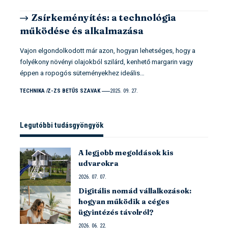
Zsírkeményítés: a technológia
működése és alkalmazása
Vajon elgondolkodott már azon, hogyan lehetséges, hogy a
folyékony növényi olajokból szilárd, kenhető margarin vagy
éppen a ropogós süteményekhez ideális…
TECHNIKA
Z-ZS BETŰS SZAVAK
2025. 09. 27.
Legutóbbi tudásgyöngyök
A legjobb megoldások kis
udvarokra
2026. 07. 07.
Digitális nomád vállalkozások:
hogyan működik a céges
ügyintézés távolról?
2026. 06. 22.