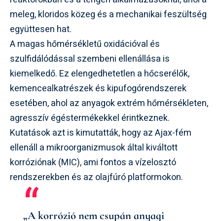
meleg, kloridos közeg és a mechanikai feszültség
együttesen hat.
A magas hőmérsékletű oxidációval és
szulfidálódással szembeni ellenállása is
kiemelkedő. Ez elengedhetetlen a hőcserélők,
kemencealkatrészek és kipufogórendszerek
esetében, ahol az anyagok extrém hőmérsékleten,
agresszív égéstermékekkel érintkeznek.
Kutatások azt is kimutatták, hogy az Ajax-fém
ellenáll a mikroorganizmusok által kiváltott
korróziónak (MIC), ami fontos a vízelosztó
rendszerekben és az olajfúró platformokon.
„A korrózió nem csupán anyagi