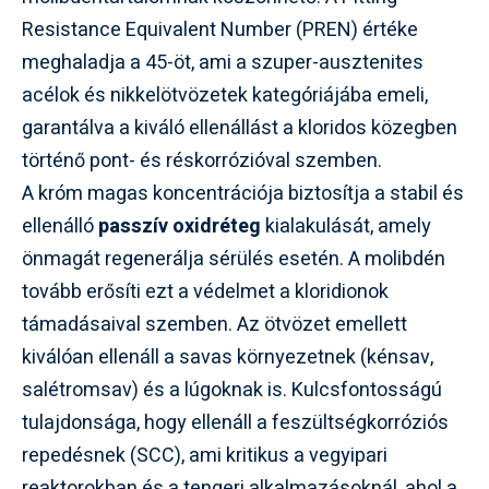
Resistance Equivalent Number (PREN) értéke
meghaladja a 45-öt, ami a szuper-ausztenites
acélok és nikkelötvözetek kategóriájába emeli,
garantálva a kiváló ellenállást a kloridos közegben
történő pont- és réskorrózióval szemben.
A króm magas koncentrációja biztosítja a stabil és
ellenálló
passzív oxidréteg
kialakulását, amely
önmagát regenerálja sérülés esetén. A molibdén
tovább erősíti ezt a védelmet a kloridionok
támadásaival szemben. Az ötvözet emellett
kiválóan ellenáll a savas környezetnek (kénsav,
salétromsav) és a lúgoknak is. Kulcsfontosságú
tulajdonsága, hogy ellenáll a feszültségkorróziós
repedésnek (SCC), ami kritikus a vegyipari
reaktorokban és a tengeri alkalmazásoknál, ahol a