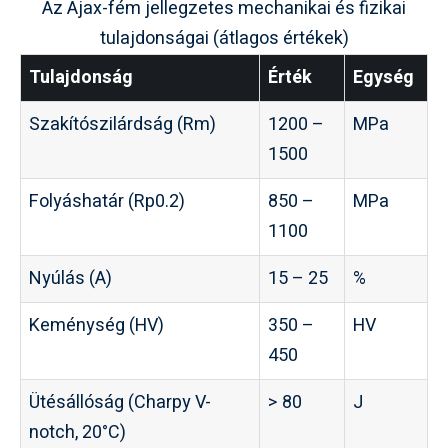
Az Ajax-fém jellegzetes mechanikai és fizikai
tulajdonságai (átlagos értékek)
Tulajdonság
Érték
Egység
Szakítószilárdság (Rm)
1200 –
MPa
1500
Folyáshatár (Rp0.2)
850 –
MPa
1100
Nyúlás (A)
15 – 25
%
Keménység (HV)
350 –
HV
450
Ütésállóság (Charpy V-
> 80
J
notch, 20°C)