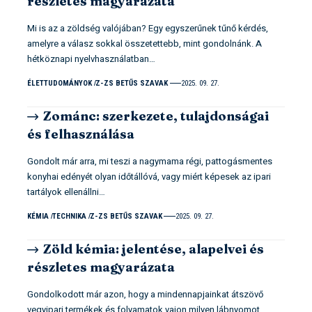
részletes magyarázata
Mi is az a zöldség valójában? Egy egyszerűnek tűnő kérdés,
amelyre a válasz sokkal összetettebb, mint gondolnánk. A
hétköznapi nyelvhasználatban…
ÉLETTUDOMÁNYOK
Z-ZS BETŰS SZAVAK
2025. 09. 27.
Zománc: szerkezete, tulajdonságai
és felhasználása
Gondolt már arra, mi teszi a nagymama régi, pattogásmentes
konyhai edényét olyan időtállóvá, vagy miért képesek az ipari
tartályok ellenállni…
KÉMIA
TECHNIKA
Z-ZS BETŰS SZAVAK
2025. 09. 27.
Zöld kémia: jelentése, alapelvei és
részletes magyarázata
Gondolkodott már azon, hogy a mindennapjainkat átszövő
vegyipari termékek és folyamatok vajon milyen lábnyomot