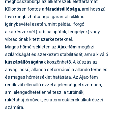
meghosszabbítja az alkatrészek élettartamát.
Különösen fontos a
fáradásállósága
, ami hosszú
távú megbízhatóságot garantál ciklikus
igénybevétel esetén, mint például forgó
alkatrészeknél (turbinalapátok, tengelyek) vagy
vibrációnak kitett szerkezeteknél.
Magas hőmérsékleten az
Ajax-fém
megőrzi
szilárdságát és szerkezeti stabilitását, ami a kiváló
kúszásállóságának
köszönhető. A kúszás az
anyag lassú, állandó deformációja állandó terhelés
és magas hőmérséklet hatására. Az Ajax-fém
rendkívül ellenálló ezzel a jelenséggel szemben,
ami elengedhetetlenné teszi a turbinák,
rakétahajtóművek, és atomreaktorok alkatrészei
számára.