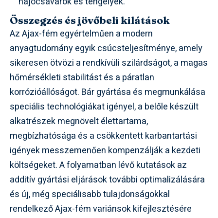
hajócsavarok és tengelyek.
Összegzés és jövőbeli kilátások
Az Ajax-fém egyértelműen a modern
anyagtudomány egyik csúcsteljesítménye, amely
sikeresen ötvözi a rendkívüli szilárdságot, a magas
hőmérsékleti stabilitást és a páratlan
korrózióállóságot. Bár gyártása és megmunkálása
speciális technológiákat igényel, a belőle készült
alkatrészek megnövelt élettartama,
megbízhatósága és a csökkentett karbantartási
igények messzemenően kompenzálják a kezdeti
költségeket. A folyamatban lévő kutatások az
additív gyártási eljárások további optimalizálására
és új, még speciálisabb tulajdonságokkal
rendelkező Ajax-fém variánsok kifejlesztésére