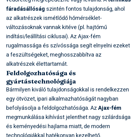
fáradásállóság
szintén fontos tulajdonság, ahol
az alkatrészek ismétlődő hőmérséklet-
változásoknak vannak kitéve (pl. hajtómű
indítási/leállítási ciklusai). Az Ajax-fém
rugalmassága és szívóssága segít elnyelni ezeket
a feszültségeket, meghosszabbítva az
alkatrészek élettartamát.
Feldolgozhatósága és
gyártástechnológiája
Bármilyen kiváló tulajdonságokkal is rendelkezzen
egy ötvözet, ipari alkalmazhatóságát nagyban
befolyásolja a feldolgozhatósága. Az
Ajax-fém
megmunkálása kihívást jelenthet nagy szilárdsága
és keményedési hajlama miatt, de modern
technológiákkal hatékonyan kezelhető.