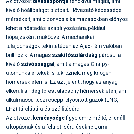
Az ötvözet
olvadáspontja
rendkívül magas, ami
kiváló hőállóságot biztosít. Hővezető képessége
mérsékelt, ami bizonyos alkalmazásokban előnyös
lehet a hőátadás szabályozására, például
hőpajzsként működve. A mechanikai
tulajdonságok tekintetében az Ajax-fém valóban
brillírozik. A magas
szakítószilárdság
párosul a
kiváló
szívóssággal
, amit a magas Charpy-
ütőmunka értékek is tükröznek, még kriogén
hőmérsékleten is. Ez azt jelenti, hogy az anyag
elkerüli a rideg törést alacsony hőmérsékleten, ami
alkalmassá teszi cseppfolyósított gázok (LNG,
LH2) tárolására és szállítására.
Az ötvözet
keménysége
figyelemre méltó, ellenáll
a kopásnak és a felületi sérüléseknek, ami