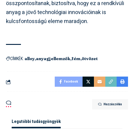
összpontosítanak, biztosítva, hogy ez a rendkívüli
anyag a jövő technológiai innovációinak is
kulcsfontosságú eleme maradjon.
alloy
anyagjellemzők
fém
ötvözet
CÍMKÉK:
Facebook
Hozzászólás
Legutóbbi tudásgyöngyök