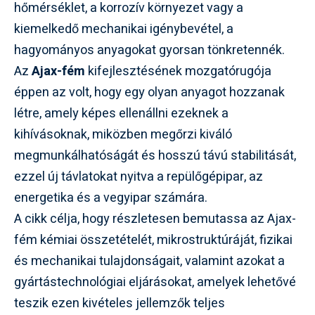
hőmérséklet, a korrozív környezet vagy a
kiemelkedő mechanikai igénybevétel, a
hagyományos anyagokat gyorsan tönkretennék.
Az
Ajax-fém
kifejlesztésének mozgatórugója
éppen az volt, hogy egy olyan anyagot hozzanak
létre, amely képes ellenállni ezeknek a
kihívásoknak, miközben megőrzi kiváló
megmunkálhatóságát és hosszú távú stabilitását,
ezzel új távlatokat nyitva a repülőgépipar, az
energetika és a vegyipar számára.
A cikk célja, hogy részletesen bemutassa az Ajax-
fém kémiai összetételét, mikrostruktúráját, fizikai
és mechanikai tulajdonságait, valamint azokat a
gyártástechnológiai eljárásokat, amelyek lehetővé
teszik ezen kivételes jellemzők teljes