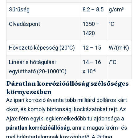
Sűrűség
8.2 – 8.5
g/cm³
Olvadáspont
1350 –
°C
1420
Hővezető képesség (20°C)
12 – 15
W/(m·K)
Lineáris hőtágulási
14 – 16
/°C
-6
együttható (20-1000°C)
x 10
Páratlan korrózióállóság szélsőséges
környezetben
Az ipari korrózió évente több milliárd dolláros kárt
okoz, és komoly biztonsági kockázatokat rejt. Az
Ajax-fém egyik legkiemelkedőbb tulajdonsága a
páratlan korrózióállóság
, ami a magas króm- és
molibdéntartalomnak köszönhető. A Pitting