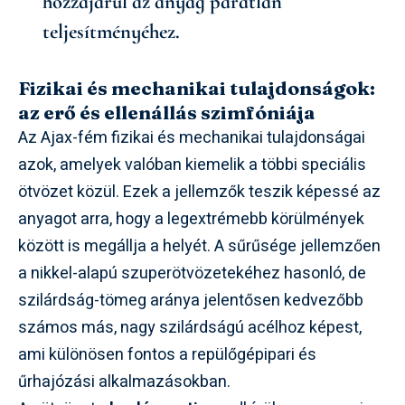
hozzájárul az anyag páratlan
teljesítményéhez.
Fizikai és mechanikai tulajdonságok:
az erő és ellenállás szimfóniája
Az Ajax-fém fizikai és mechanikai tulajdonságai
azok, amelyek valóban kiemelik a többi speciális
ötvözet közül. Ezek a jellemzők teszik képessé az
anyagot arra, hogy a legextrémebb körülmények
között is megállja a helyét. A sűrűsége jellemzően
a nikkel-alapú szuperötvözetekéhez hasonló, de
szilárdság-tömeg aránya jelentősen kedvezőbb
számos más, nagy szilárdságú acélhoz képest,
ami különösen fontos a repülőgépipari és
űrhajózási alkalmazásokban.