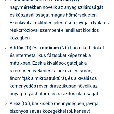
nagymértékben növelik az anyag szilárdságát
és kúszásállóságát magas hőmérsékleten.
Ezenkívül a molibdén jelentősen javítja a lyuk- és
réskorrózióval szembeni ellenállást kloridos
közegben.
A
titán
(Ti) és a
niobium
(Nb) finom karbidokat
és intermetallikus fázisokat képeznek a
mátrixban. Ezek a kiválások gátolják a
szemcsenövekedést a hőkezelés során,
finomítják a mikrostruktúrát, és a kiválásos
keményedés révén drasztikusan növelik az
anyag folyáshatárát és szakítószilárdságát.
A
réz
(Cu), bár kisebb mennyiségben, javítja
bizonyos savas közegekkel (pl. kénsav)