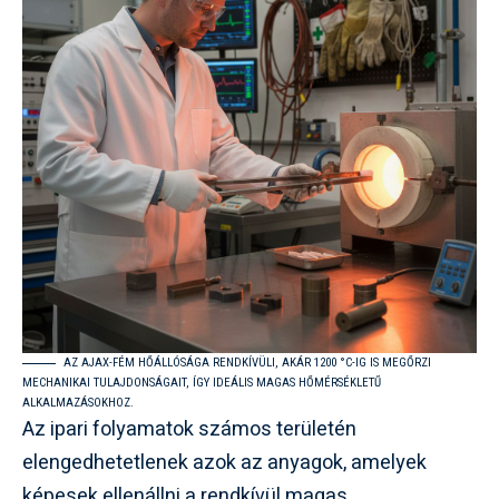
AZ AJAX-FÉM HŐÁLLÓSÁGA RENDKÍVÜLI, AKÁR 1200 °C-IG IS MEGŐRZI
MECHANIKAI TULAJDONSÁGAIT, ÍGY IDEÁLIS MAGAS HŐMÉRSÉKLETŰ
ALKALMAZÁSOKHOZ.
Az ipari folyamatok számos területén
elengedhetetlenek azok az anyagok, amelyek
képesek ellenállni a rendkívül magas