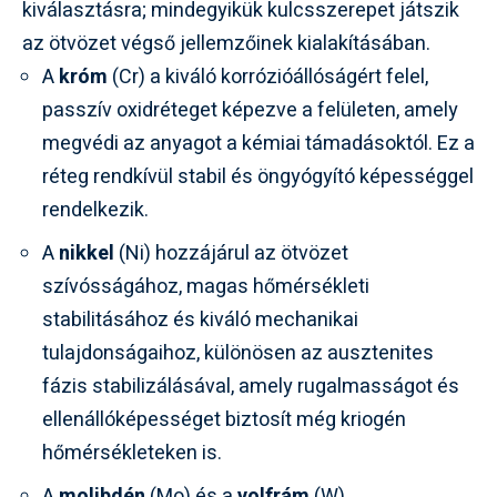
kiválasztásra; mindegyikük kulcsszerepet játszik
az ötvözet végső jellemzőinek kialakításában.
A
króm
(Cr) a kiváló korrózióállóságért felel,
passzív oxidréteget képezve a felületen, amely
megvédi az anyagot a kémiai támadásoktól. Ez a
réteg rendkívül stabil és öngyógyító képességgel
rendelkezik.
A
nikkel
(Ni) hozzájárul az ötvözet
szívósságához, magas hőmérsékleti
stabilitásához és kiváló mechanikai
tulajdonságaihoz, különösen az ausztenites
fázis stabilizálásával, amely rugalmasságot és
ellenállóképességet biztosít még kriogén
hőmérsékleteken is.
A
molibdén
(Mo) és a
volfrám
(W)