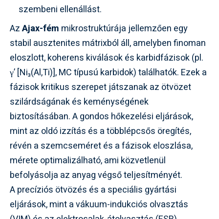
szembeni ellenállást.
Az
Ajax-fém
mikrostruktúrája jellemzően egy
stabil ausztenites mátrixból áll, amelyben finoman
eloszlott, koherens kiválások és karbidfázisok (pl.
γ’ [Ni₃(Al,Ti)], MC típusú karbidok) találhatók. Ezek a
fázisok kritikus szerepet játszanak az ötvözet
szilárdságának és keménységének
biztosításában. A gondos hőkezelési eljárások,
mint az oldó izzítás és a többlépcsős öregítés,
révén a szemcseméret és a fázisok eloszlása,
mérete optimalizálható, ami közvetlenül
befolyásolja az anyag végső teljesítményét.
A precíziós ötvözés és a speciális gyártási
eljárások, mint a vákuum-indukciós olvasztás