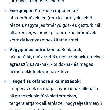
járművek szerkezeti elemei.
Energiaipar:
Kritikus komponensek
atomerőművekben (reaktortartályok belső
részei), nagyteljesítményű gőz- és gázturbinák
alkatrészei, valamint geotermikus erőművek
korrozív környezetnek kitett elemei.
Vegyipar és petrolkémia:
Reaktorok,
hőcserélők, csővezetékek és szelepek, amelyek
agresszív savaknak, kloridoknak és magas
hőmérsékletnek vannak kitéve.
Tengeri és offshore alkalmazások:
Tengervíznek és magas nyomásnak ellenálló
alkatrészek olajfúró platformokon,
tengeralattjárók alkatrészei, nagyteljesítményű