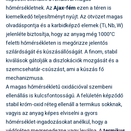
hőmérsékletnek. Az
Ajax-fém
ezen a téren is
kiemelkedő teljesítményt nyújt. Az ötvözet magas
olvadáspontja és a karbidképző elemek (Ti, Nb, W)
jelenléte biztosítja, hogy az anyag még 1000°C
feletti hőmérsékleten is megőrizze jelentős
szilárdságát és kúszásállóságát. A finom, stabil
kiválások gátolják a diszlokációk mozgását és a
szemcsehatár-csúszást, ami a kúszás fő
mechanizmusa.
A magas hőmérsékletű oxidációval szembeni
ellenállás is kulcsfontosságú. A felületén képződő
stabil króm-oxid réteg ellenáll a termikus sokknak,
vagyis az anyag képes elviselni a gyors
hőmérséklet-ingadozásokat anélkül, hogy a
védőréteg megrepedezne vagy leválna. A
termikus