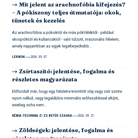
Mit jelent az arachnofóbia kifejezés?
– A pókiszony teljes útmutatója: okok,
tünetek és kezelés
Az arachnofóbia a pókoktól és más pókféléktől - például
skorpióktól és kullancsktól - való túlzott, irracionális félelem,
amely napjainkban az egyik legelterjedtebb…
LEXIKON
2026. 03. 07.
Zsírtaszító: jelentése, fogalma és
részletes magyarázata
Előfordult már, hogy egy felületre kiömlött olaj vagy zsír szinte
nyom nélkül, vagy legalábbis minimális erőfeszítéssel eltűnt,
esetleg soha nem…
KÉMIA
TECHNIKA
Z-ZS BETŰS SZAVAK
2025. 09. 27.
Zöldségek: jelentése, fogalma és