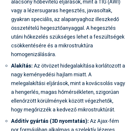
alacsony hőbevitelű eljárások, mint a TIG (AWI)
vagy a lézersugaras hegesztés, javasoltak,
gyakran speciális, az alapanyaghoz illeszkedő
összetételű hegesztőanyaggal. A hegesztés
utáni hőkezelés szükséges lehet a feszültségek
csökkentésére és a mikrostruktúra
homogenizálására.
Alakítás:
Az ötvözet hidegalakítása korlátozott a
nagy keményedési hajlam miatt. A
melegalakítási eljárások, mint a kovácsolás vagy
a hengerlés, magas hőmérsékleten, szigorúan
ellenőrzött körülmények között végezhetők,
hogy megőrizzék a kedvező mikrostruktúrát.
Additív gyártás (3D nyomtatás):
Az Ajax-fém
por formájában alkalmas a szelektív lézeres