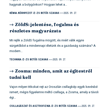
hagynak a bolygónkon? Hogyan lehet a…
KÉMIA
KÖRNYEZET
Z-ZS BETŰS SZAVAK
2025. 09. 27.
ZöldS: jelentése, fogalma és
részletes magyarázata
Mi rejlik a ZöldS fogalma mögött, és miért válik egyre
sürgetőbbé a mindennapi életünk és a gazdaság számára? A
modern…
TECHNIKA
Z-ZS BETŰS SZAVAK
2025. 09. 27.
Zosma: minden, amit az égitestről
tudni kell
Vajon milyen titkokat rejt az Oroszlán csillagkép egyik kevésbé
ismert, mégis figyelemre méltó csillaga, a Zosma, amely a távoli
égi…
CSILLAGÁSZAT ÉS ASZTROFIZIKA
Z-ZS BETŰS SZAVAK
2025. 09. 27.