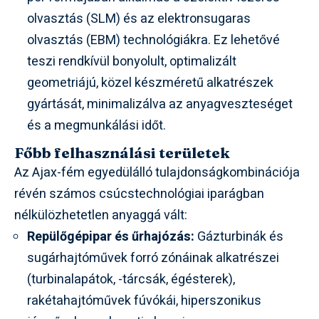
olvasztás (SLM) és az elektronsugaras
olvasztás (EBM) technológiákra. Ez lehetővé
teszi rendkívül bonyolult, optimalizált
geometriájú, közel készméretű alkatrészek
gyártását, minimalizálva az anyagveszteséget
és a megmunkálási időt.
Főbb felhasználási területek
Az Ajax-fém egyedülálló tulajdonságkombinációja
révén számos csúcstechnológiai iparágban
nélkülözhetetlen anyaggá vált:
Repülőgépipar és űrhajózás:
Gázturbinák és
sugárhajtóművek forró zónáinak alkatrészei
(turbinalapátok, -tárcsák, égésterek),
rakétahajtóművek fúvókái, hiperszonikus