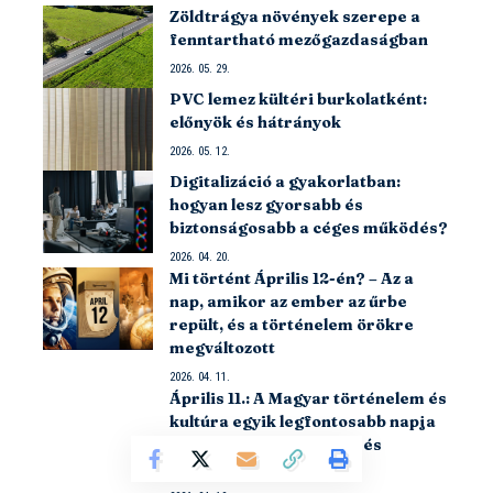
Zöldtrágya növények szerepe a
fenntartható mezőgazdaságban
2026. 05. 29.
PVC lemez kültéri burkolatként:
előnyök és hátrányok
2026. 05. 12.
Digitalizáció a gyakorlatban:
hogyan lesz gyorsabb és
biztonságosabb a céges működés?
2026. 04. 20.
Mi történt Április 12-én? – Az a
nap, amikor az ember az űrbe
repült, és a történelem örökre
megváltozott
2026. 04. 11.
Április 11.: A Magyar történelem és
kultúra egyik legfontosabb napja
események, évfordulók és
emlékezetes pillanatok