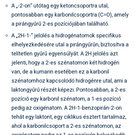
A „-2-on” utótag egy ketoncsoportra utal,
pontosabban egy karbonilcsoportra (C=O), amely
a pirángyűrű 2-es pozíciójában található.
A „2H-1-” jelölés a hidrogénatomok specifikus
elhelyezkedésére utal a pirángyűrűn, biztosítva a
telítetlen gyűrű egyensúlyát. A 2H jelölés azt
jelenti, hogy a 2-es szénatomon két hidrogén
van, de a kumarin esetében ez a karbonil
szénatomhoz kapcsolódó hidrogénre utal, ami a
laktongyűrű részét képezi. Pontosabban, a 2-es
pozíció egy karbonil szénatom, a 1-es pozíció
pedig az oxigénatom. A 2H-1-benzopirán-2-on
tehát egy laktont, egy ciklikus észtert tartalmaz,
ahol a karbonilcsoport a 2-es szénatomon, az