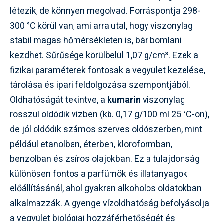
létezik, de könnyen megolvad. Forráspontja 298-
300 °C körül van, ami arra utal, hogy viszonylag
stabil magas hőmérsékleten is, bár bomlani
kezdhet. Sűrűsége körülbelül 1,07 g/cm³. Ezek a
fizikai paraméterek fontosak a vegyület kezelése,
tárolása és ipari feldolgozása szempontjából.
Oldhatóságát tekintve, a
kumarin
viszonylag
rosszul oldódik vízben (kb. 0,17 g/100 ml 25 °C-on),
de jól oldódik számos szerves oldószerben, mint
például etanolban, éterben, kloroformban,
benzolban és zsíros olajokban. Ez a tulajdonság
különösen fontos a parfümök és illatanyagok
előállításánál, ahol gyakran alkoholos oldatokban
alkalmazzák. A gyenge vízoldhatóság befolyásolja
a vegyület biológiai hozzáférhetőségét és