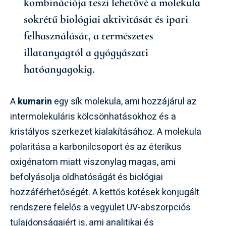
kombinációja teszi lehetővé a molekula
sokrétű biológiai aktivitását és ipari
felhasználását, a természetes
illatanyagtól a gyógyászati
hatóanyagokig.
A
kumarin
egy sík molekula, ami hozzájárul az
intermolekuláris kölcsönhatásokhoz és a
kristályos szerkezet kialakításához. A molekula
polaritása a karbonilcsoport és az éterikus
oxigénatom miatt viszonylag magas, ami
befolyásolja oldhatóságát és biológiai
hozzáférhetőségét. A kettős kötések konjugált
rendszere felelős a vegyület UV-abszorpciós
tulajdonságaiért is, ami analitikai és