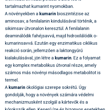
tartalmazhat kumarint nyomokban.
A növényekben a
kumarin
bioszintézise az
aminosav, a fenilalanin kiindulásával történik, a
sikiimsav útvonalon keresztül. A fenilalanin
deaminálódik fahéjsavvá, majd hidroxilálódik o-
kumarinsavvá. Ezután egy enzimatikus ciklikus
reakció során, jellemzően a laktongyűrű
kialakulásával, jön létre a
kumarin
. Ez a folyamat
egy komplex metabolikus útvonal része, amely
számos más növényi másodlagos metabolitot is
termel.
A
kumarin
ökológiai szerepe sokrétű. Úgy
gondolják, hogy a növények számára védelmi
mechanizmusként szolgál a kártevők és a
kórokozók ellen. Keserű íze és bizonyos esetekben