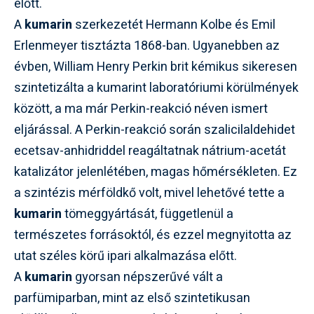
előtt.
A
kumarin
szerkezetét Hermann Kolbe és Emil
Erlenmeyer tisztázta 1868-ban. Ugyanebben az
évben, William Henry Perkin brit kémikus sikeresen
szintetizálta a kumarint laboratóriumi körülmények
között, a ma már Perkin-reakció néven ismert
eljárással. A Perkin-reakció során szalicilaldehidet
ecetsav-anhidriddel reagáltatnak nátrium-acetát
katalizátor jelenlétében, magas hőmérsékleten. Ez
a szintézis mérföldkő volt, mivel lehetővé tette a
kumarin
tömeggyártását, függetlenül a
természetes forrásoktól, és ezzel megnyitotta az
utat széles körű ipari alkalmazása előtt.
A
kumarin
gyorsan népszerűvé vált a
parfümiparban, mint az első szintetikusan