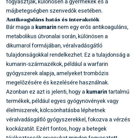
fogyasztják, különösen a gyermekek és a
májbetegségben szenvedők esetében.
Antikoaguláns hatás és interakciók
Bár maga a
kumarin
nem egy erős antikoaguláns,
metabolikus útvonalai során, különösen a
dikumarol formájában, véralvadásgátló
tulajdonságokkal rendelkezhet. Ez a tulajdonság a
kumarin-származékok, például a warfarin
gyógyszerek alapja, amelyeket trombózis
megelőzésére és kezelésére használnak.
Azonban ez azt is jelenti, hogy a
kumarin
tartalmú
termékek, például egyes gyógynövények vagy
élelmiszerek, kölcsönhatásba léphetnek
véralvadásgátló gyógyszerekkel, fokozva a vérzés
kockázatát. Ezért fontos, hogy a betegek