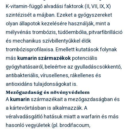
K-vitamin-függő alvadási faktorok (II, VII, IX, X)
szintézisét a májban. Ezeket a gyógyszereket
olyan állapotok kezelésére használják, mint a
mélyvénás trombózis, tüdőembólia, pitvarfibrilláció
és mechanikus szívbillentyűkkel élők
trombózisprofilaxisa. Emellett kutatások folynak
más
kumarin származékok
potenciális
gyógyhatásairól, beleértve az gyulladáscsökkentő,
antibakteriális, vírusellenes, rákellenes és
antioxidáns tulajdonságokat is.
Mezőgazdaság és növényvédelem
A
kumarin
származékait a mezőgazdaságban és
a kártevőirtásban is alkalmazzák. A
véralvadásgátló hatásuk miatt a warfarin és más
hasonló vegyületek (pl. brodifacoum,