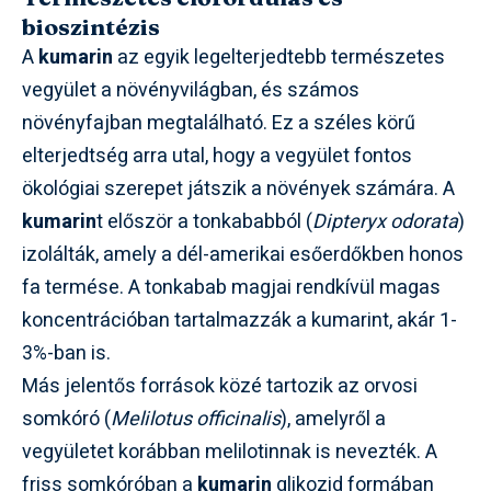
bioszintézis
A
kumarin
az egyik legelterjedtebb természetes
vegyület a növényvilágban, és számos
növényfajban megtalálható. Ez a széles körű
elterjedtség arra utal, hogy a vegyület fontos
ökológiai szerepet játszik a növények számára. A
kumarin
t először a tonkababból (
Dipteryx odorata
)
izolálták, amely a dél-amerikai esőerdőkben honos
fa termése. A tonkabab magjai rendkívül magas
koncentrációban tartalmazzák a kumarint, akár 1-
3%-ban is.
Más jelentős források közé tartozik az orvosi
somkóró (
Melilotus officinalis
), amelyről a
vegyületet korábban melilotinnak is nevezték. A
friss somkóróban a
kumarin
glikozid formában