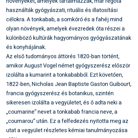
növényeket, amelyek tartalmazzák, már régóta
használták gyógyászati, rituális és illatosítási
célokra. A tonkabab, a somkóró és a fahéj mind
olyan növények, amelyek évezredek óta részei a
különböző kultúrák hagyományos gyógyászatának
és konyhájának.
Az első tudományos áttörés 1820-ban történt,
amikor August Vogel német gyógyszerész először
izolálta a kumarint a tonkababból. Ezt követően,
1822-ben, Nicholas Jean Baptiste Gaston Guibourt,
francia gyógyszerész és botanikus, szintén
sikeresen izolálta a vegyületet, és ő adta neki a
„coumarine” nevet a tonkabab francia neve, a
„coumarou” után. Ez a felfedezés nyitotta meg az
utat a vegyület részletes kémiai tanulmányozása