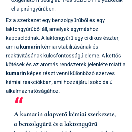
oxigénatom pedig az 1-es pozíción helyezkedik
el a pirángyűrűben.
Ez a szerkezet egy benzolgyűrűből és egy
laktongyűrűből áll, amelyek egymáshoz
kapcsolódnak. A laktongyűrű egy ciklikus észter,
ami a
kumarin
kémiai stabilitásának és
reaktivitásának kulcsfontosságú eleme. A kettős
kötések és az aromás rendszerek jelenléte miatt a
kumarin
képes részt venni különböző szerves
kémiai reakciókban, ami hozzájárul sokoldalú
alkalmazhatóságához.
A
kumarin
alapvető kémiai szerkezete,
a benzolgyűrű és a laktongyűrű