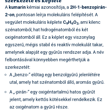
szerkezete és képlete
A
kumarin
kémiai azonosítója, a
2H-1-benzopirán-
2-on
, pontosan leírja molekuláris felépítését. A
vegyület molekuláris képlete
C
H
O
, ami kilenc
9
6
2
szénatomból, hat hidrogénatomból és két
oxigénatomból áll. Ez a képlet egy viszonylag
egyszerű, mégis stabil és reaktív molekulát takar,
amelynek alapját egy gyűrűs rendszer adja. A név
felbontásával könnyebben megérthetjük a
szerkezetét:
A „benzo-” előtag egy benzolgyűrű jelenlétére
utal, amely hat szénatomból álló, aromás gyűrű.
A „-pirán-” egy oxigéntartalmú hatos gyűrűt
jelent, amely kettős kötésekkel rendelkezik. Ez
az oxigénatom a gyűrű része.