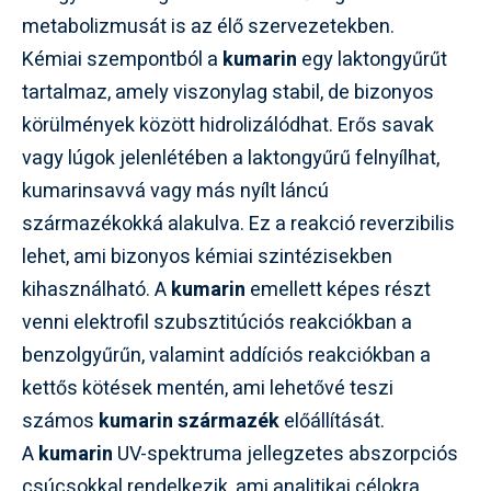
metabolizmusát is az élő szervezetekben.
Kémiai szempontból a
kumarin
egy laktongyűrűt
tartalmaz, amely viszonylag stabil, de bizonyos
körülmények között hidrolizálódhat. Erős savak
vagy lúgok jelenlétében a laktongyűrű felnyílhat,
kumarinsavvá vagy más nyílt láncú
származékokká alakulva. Ez a reakció reverzibilis
lehet, ami bizonyos kémiai szintézisekben
kihasználható. A
kumarin
emellett képes részt
venni elektrofil szubsztitúciós reakciókban a
benzolgyűrűn, valamint addíciós reakciókban a
kettős kötések mentén, ami lehetővé teszi
számos
kumarin származék
előállítását.
A
kumarin
UV-spektruma jellegzetes abszorpciós
csúcsokkal rendelkezik, ami analitikai célokra,