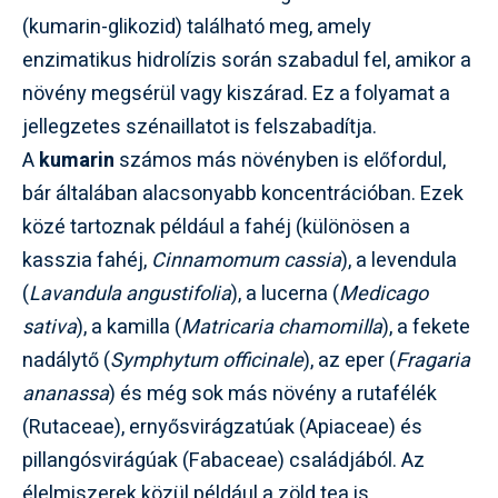
(kumarin-glikozid) található meg, amely
enzimatikus hidrolízis során szabadul fel, amikor a
növény megsérül vagy kiszárad. Ez a folyamat a
jellegzetes szénaillatot is felszabadítja.
A
kumarin
számos más növényben is előfordul,
bár általában alacsonyabb koncentrációban. Ezek
közé tartoznak például a fahéj (különösen a
kasszia fahéj,
Cinnamomum cassia
), a levendula
(
Lavandula angustifolia
), a lucerna (
Medicago
sativa
), a kamilla (
Matricaria chamomilla
), a fekete
nadálytő (
Symphytum officinale
), az eper (
Fragaria
ananassa
) és még sok más növény a rutafélék
(Rutaceae), ernyősvirágzatúak (Apiaceae) és
pillangósvirágúak (Fabaceae) családjából. Az
élelmiszerek közül például a zöld tea is