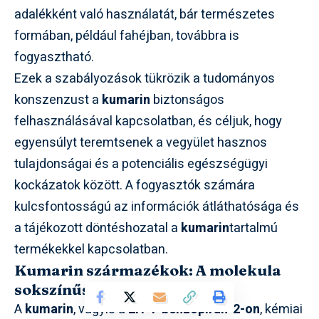
adalékként való használatát, bár természetes
formában, például fahéjban, továbbra is
fogyasztható.
Ezek a szabályozások tükrözik a tudományos
konszenzust a
kumarin
biztonságos
felhasználásával kapcsolatban, és céljuk, hogy
egyensúlyt teremtsenek a vegyület hasznos
tulajdonságai és a potenciális egészségügyi
kockázatok között. A fogyasztók számára
kulcsfontosságú az információk átláthatósága és
a tájékozott döntéshozatal a
kumarin
tartalmú
termékekkel kapcsolatban.
Kumarin származékok: A molekula
sokszínűsége
A
kumarin
, vagyis a
2H-1-benzopirán-2-on
, kémiai