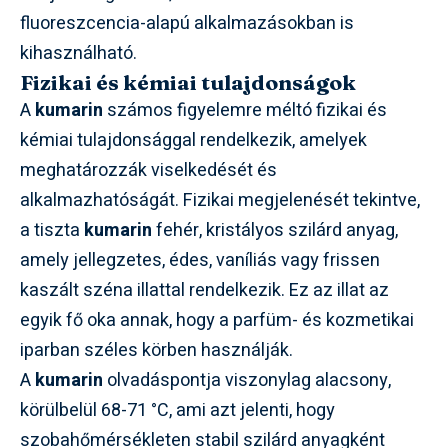
fluoreszcencia-alapú alkalmazásokban is
kihasználható.
Fizikai és kémiai tulajdonságok
A
kumarin
számos figyelemre méltó fizikai és
kémiai tulajdonsággal rendelkezik, amelyek
meghatározzák viselkedését és
alkalmazhatóságát. Fizikai megjelenését tekintve,
a tiszta
kumarin
fehér, kristályos szilárd anyag,
amely jellegzetes, édes, vaníliás vagy frissen
kaszált széna illattal rendelkezik. Ez az illat az
egyik fő oka annak, hogy a parfüm- és kozmetikai
iparban széles körben használják.
A
kumarin
olvadáspontja viszonylag alacsony,
körülbelül 68-71 °C, ami azt jelenti, hogy
szobahőmérsékleten stabil szilárd anyagként