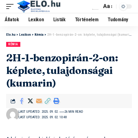
Aa
Állatok
Lexikon
Listák
Történelem
Tudomány
Elo.hu
>
Lexikon
>
Kémia
>
2H-1-benzopirán-2-on: képlete, tulajdonságai (kumarin)
KÉMIA
2H-1-benzopirán-2-on:
képlete, tulajdonságai
(kumarin)
LAST UPDATED: 2025. 09. 02.
26 MIN READ
LAST UPDATED: 2025. 09. 02. 10:48