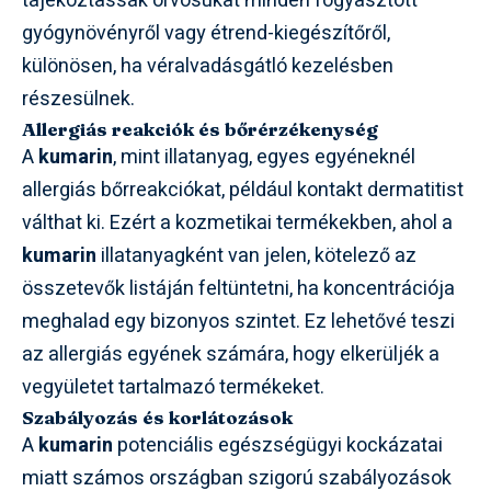
tájékoztassák orvosukat minden fogyasztott
gyógynövényről vagy étrend-kiegészítőről,
különösen, ha véralvadásgátló kezelésben
részesülnek.
Allergiás reakciók és bőrérzékenység
A
kumarin
, mint illatanyag, egyes egyéneknél
allergiás bőrreakciókat, például kontakt dermatitist
válthat ki. Ezért a kozmetikai termékekben, ahol a
kumarin
illatanyagként van jelen, kötelező az
összetevők listáján feltüntetni, ha koncentrációja
meghalad egy bizonyos szintet. Ez lehetővé teszi
az allergiás egyének számára, hogy elkerüljék a
vegyületet tartalmazó termékeket.
Szabályozás és korlátozások
A
kumarin
potenciális egészségügyi kockázatai
miatt számos országban szigorú szabályozások