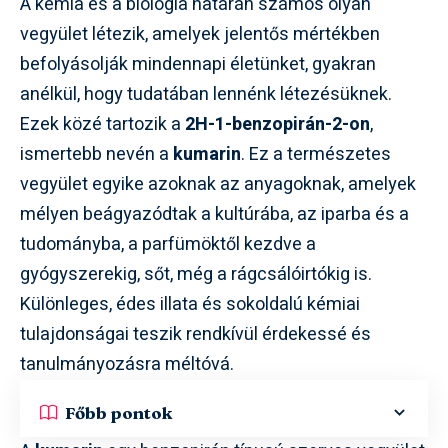
A kémia és a biológia határán számos olyan
vegyület létezik, amelyek jelentős mértékben
befolyásolják mindennapi életünket, gyakran
anélkül, hogy tudatában lennénk létezésüknek.
Ezek közé tartozik a
2H-1-benzopirán-2-on
,
ismertebb nevén a
kumarin
. Ez a természetes
vegyület egyike azoknak az anyagoknak, amelyek
mélyen beágyazódtak a kultúrába, az iparba és a
tudományba, a parfümöktől kezdve a
gyógyszerekig, sőt, még a rágcsálóirtókig is.
Különleges, édes illata és sokoldalú kémiai
tulajdonságai teszik rendkívül érdekessé és
tanulmányozásra méltóvá.
Főbb pontok