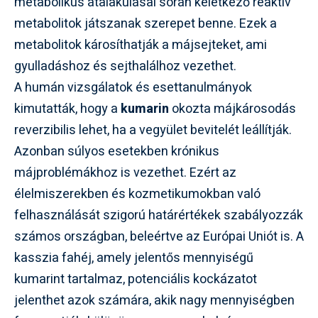
metabolikus átalakulásai során keletkező reaktív
metabolitok játszanak szerepet benne. Ezek a
metabolitok károsíthatják a májsejteket, ami
gyulladáshoz és sejthalálhoz vezethet.
A humán vizsgálatok és esettanulmányok
kimutatták, hogy a
kumarin
okozta májkárosodás
reverzibilis lehet, ha a vegyület bevitelét leállítják.
Azonban súlyos esetekben krónikus
májproblémákhoz is vezethet. Ezért az
élelmiszerekben és kozmetikumokban való
felhasználását szigorú határértékek szabályozzák
számos országban, beleértve az Európai Uniót is. A
kasszia fahéj, amely jelentős mennyiségű
kumarint tartalmaz, potenciális kockázatot
jelenthet azok számára, akik nagy mennyiségben