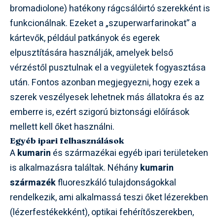
bromadiolone) hatékony rágcsálóirtó szerekként is
funkcionálnak. Ezeket a „szuperwarfarinokat” a
kártevők, például patkányok és egerek
elpusztítására használják, amelyek belső
vérzéstől pusztulnak el a vegyületek fogyasztása
után. Fontos azonban megjegyezni, hogy ezek a
szerek veszélyesek lehetnek más állatokra és az
emberre is, ezért szigorú biztonsági előírások
mellett kell őket használni.
Egyéb ipari felhasználások
A
kumarin
és származékai egyéb ipari területeken
is alkalmazásra találtak. Néhány
kumarin
származék
fluoreszkáló tulajdonságokkal
rendelkezik, ami alkalmassá teszi őket lézerekben
(lézerfestékekként), optikai fehérítőszerekben,