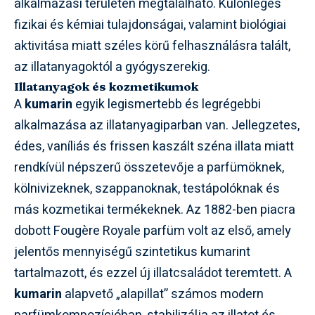
alkalmazási területen megtalálható. Különleges
fizikai és kémiai tulajdonságai, valamint biológiai
aktivitása miatt széles körű felhasználásra talált,
az illatanyagoktól a gyógyszerekig.
Illatanyagok és kozmetikumok
A
kumarin
egyik legismertebb és legrégebbi
alkalmazása az illatanyagiparban van. Jellegzetes,
édes, vaníliás és frissen kaszált széna illata miatt
rendkívül népszerű összetevője a parfümöknek,
kölnivizeknek, szappanoknak, testápolóknak és
más kozmetikai termékeknek. Az 1882-ben piacra
dobott Fougère Royale parfüm volt az első, amely
jelentős mennyiségű szintetikus kumarint
tartalmazott, és ezzel új illatcsaládot teremtett. A
kumarin
alapvető „alapillat” számos modern