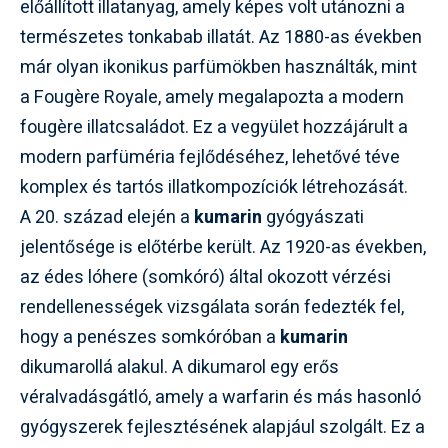
előállított illatanyag, amely képes volt utánozni a
természetes tonkabab illatát. Az 1880-as években
már olyan ikonikus parfümökben használták, mint
a Fougère Royale, amely megalapozta a modern
fougère illatcsaládot. Ez a vegyület hozzájárult a
modern parfüméria fejlődéséhez, lehetővé téve
komplex és tartós illatkompozíciók létrehozását.
A 20. század elején a
kumarin
gyógyászati
jelentősége is előtérbe került. Az 1920-as években,
az édes lóhere (somkóró) által okozott vérzési
rendellenességek vizsgálata során fedezték fel,
hogy a penészes somkóróban a
kumarin
dikumarollá alakul. A dikumarol egy erős
véralvadásgátló, amely a warfarin és más hasonló
gyógyszerek fejlesztésének alapjául szolgált. Ez a