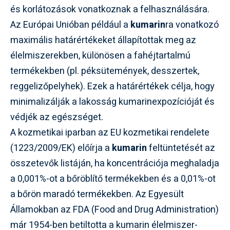
és korlátozások vonatkoznak a felhasználására.
Az Európai Unióban például a
kumarin
ra vonatkozó
maximális határértékeket állapítottak meg az
élelmiszerekben, különösen a fahéjtartalmú
termékekben (pl. péksütemények, desszertek,
reggelizőpelyhek). Ezek a határértékek célja, hogy
minimalizálják a lakosság kumarinexpozícióját és
védjék az egészséget.
A kozmetikai iparban az EU kozmetikai rendelete
(1223/2009/EK) előírja a
kumarin
feltüntetését az
összetevők listáján, ha koncentrációja meghaladja
a 0,001%-ot a bőröblítő termékekben és a 0,01%-ot
a bőrön maradó termékekben. Az Egyesült
Államokban az FDA (Food and Drug Administration)
már 1954-ben betiltotta a kumarin élelmiszer-