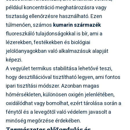
például koncentráció meghatározásra vagy
tisztaság ellenőrzésre használható. Ezen
túlmenően, számos
kumarin származék
fluoreszkáló tulajdonságokkal is bír, ami a
lézerekben, festékekben és biológiai
jelölőanyagokban való alkalmazásuk alapját
képezi.
A vegyület termikus stabilitása lehetővé teszi,
hogy desztillációval tisztítható legyen, ami fontos
ipari tisztítási módszer. Azonban magas
hőmérsékleten, különösen oxigén jelenlétében,
oxidálódhat vagy bomolhat, ezért tárolása során a
fénytől és a levegőtől való védelem javasolt a
minőség megőrzése érdekében.
Természetes előfordulás és