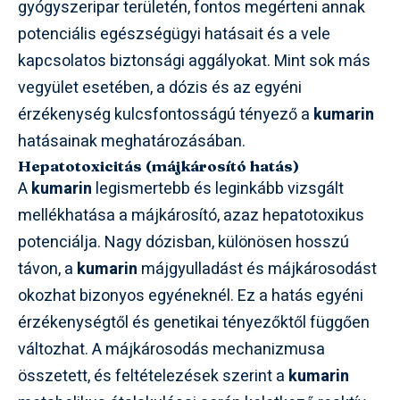
gyógyszeripar területén, fontos megérteni annak
potenciális egészségügyi hatásait és a vele
kapcsolatos biztonsági aggályokat. Mint sok más
vegyület esetében, a dózis és az egyéni
érzékenység kulcsfontosságú tényező a
kumarin
hatásainak meghatározásában.
Hepatotoxicitás (májkárosító hatás)
A
kumarin
legismertebb és leginkább vizsgált
mellékhatása a májkárosító, azaz hepatotoxikus
potenciálja. Nagy dózisban, különösen hosszú
távon, a
kumarin
májgyulladást és májkárosodást
okozhat bizonyos egyéneknél. Ez a hatás egyéni
érzékenységtől és genetikai tényezőktől függően
változhat. A májkárosodás mechanizmusa
összetett, és feltételezések szerint a
kumarin