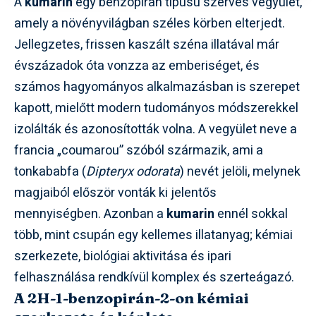
A
kumarin
egy benzopirán típusú szerves vegyület,
amely a növényvilágban széles körben elterjedt.
Jellegzetes, frissen kaszált széna illatával már
évszázadok óta vonzza az emberiséget, és
számos hagyományos alkalmazásban is szerepet
kapott, mielőtt modern tudományos módszerekkel
izolálták és azonosították volna. A vegyület neve a
francia „coumarou” szóból származik, ami a
tonkababfa (
Dipteryx odorata
) nevét jelöli, melynek
magjaiból először vonták ki jelentős
mennyiségben. Azonban a
kumarin
ennél sokkal
több, mint csupán egy kellemes illatanyag; kémiai
szerkezete, biológiai aktivitása és ipari
felhasználása rendkívül komplex és szerteágazó.
A 2H-1-benzopirán-2-on kémiai