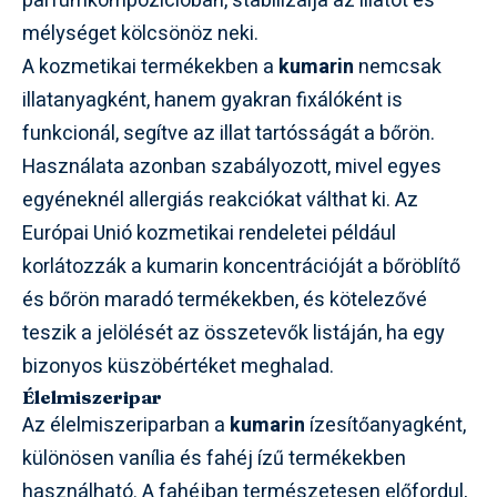
parfümkompozícióban, stabilizálja az illatot és
mélységet kölcsönöz neki.
A kozmetikai termékekben a
kumarin
nemcsak
illatanyagként, hanem gyakran fixálóként is
funkcionál, segítve az illat tartósságát a bőrön.
Használata azonban szabályozott, mivel egyes
egyéneknél allergiás reakciókat válthat ki. Az
Európai Unió kozmetikai rendeletei például
korlátozzák a kumarin koncentrációját a bőröblítő
és bőrön maradó termékekben, és kötelezővé
teszik a jelölését az összetevők listáján, ha egy
bizonyos küszöbértéket meghalad.
Élelmiszeripar
Az élelmiszeriparban a
kumarin
ízesítőanyagként,
különösen vanília és fahéj ízű termékekben
használható. A fahéjban természetesen előfordul,