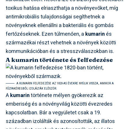
toxikus hatása elriaszthatja a növényevőket, míg
antimikrobiális tulajdonságai segíthetnek a
növényeknek ellenállni a bakteriális és gombás
fertőzéseknek. Ezen túlmenően, a
kumarin
és
származékai részt vehetnek a növények közötti
kommunikációban és a stresszválaszokban is.
A kumarin története és felfedezése
A KUMARIN FELFEDEZÉSE AZ 1820-AS ÉVEKRE NYÚLIK VISSZA, AMIKOR A
FŰZFAKÉREGBŐL IZOLÁLTÁK ELŐSZÖR.
A
kumarin
története mélyen gyökerezik az
emberiség és a növényvilág közötti évezredes
kapcsolatban. Bár a vegyületet csak a 19.
században izolálták és azonosították, az illatos