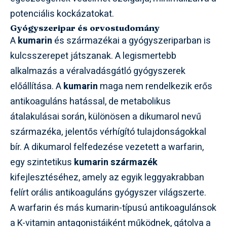
potenciális kockázatokat.
Gyógyszeripar és orvostudomány
A
kumarin
és származékai a gyógyszeriparban is
kulcsszerepet játszanak. A legismertebb
alkalmazás a véralvadásgátló gyógyszerek
előállítása. A
kumarin
maga nem rendelkezik erős
antikoaguláns hatással, de metabolikus
átalakulásai során, különösen a dikumarol nevű
származéka, jelentős vérhígító tulajdonságokkal
bír. A dikumarol felfedezése vezetett a warfarin,
egy szintetikus
kumarin származék
kifejlesztéséhez, amely az egyik leggyakrabban
felírt orális antikoaguláns gyógyszer világszerte.
A warfarin és más kumarin-típusú antikoagulánsok
a K-vitamin antagonistáiként működnek, gátolva a