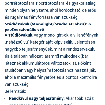
portréfotózásra, riportfotózásra, és gyakorlatilag
minden olyan helyzetre, ahol hordozható, de erős
és rugalmas fényforrásra van szükség.
Stúdióvakuk (Monolight/Studio strobes): A
professzionális erő
A
stúdióvakuk
, vagy monolight-ok, a villanófények
„nehézsúlyú” kategóriáját képviselik. Jelentősen
nagyobb teljesítményűek, mint a rendszervakuk,
és általában hálózati áramról működnek (bár
léteznek akkumulátoros változatok is). Főként
stúdióban vagy helyszíni fotózáshoz használják,
ahol a maximális fényerőre és a pontos kontrollra
van szükség.
Jellemzőik:
Rendkívül nagy teljesítmény:
Akár több száz