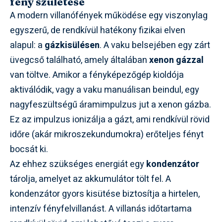
fény születése
A modern villanófények működése egy viszonylag
egyszerű, de rendkívül hatékony fizikai elven
alapul: a
gázkisülésen
. A vaku belsejében egy zárt
üvegcső található, amely általában
xenon gázzal
van töltve. Amikor a fényképezőgép kioldója
aktiválódik, vagy a vaku manuálisan beindul, egy
nagyfeszültségű áramimpulzus jut a xenon gázba.
Ez az impulzus ionizálja a gázt, ami rendkívül rövid
időre (akár mikroszekundumokra) erőteljes fényt
bocsát ki.
Az ehhez szükséges energiát egy
kondenzátor
tárolja, amelyet az akkumulátor tölt fel. A
kondenzátor gyors kisütése biztosítja a hirtelen,
intenzív fényfelvillanást. A villanás időtartama