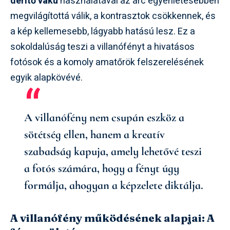
derítő vaku
használatával az arc egyenletesebben
megvilágítottá válik, a kontrasztok csökkennek, és
a kép kellemesebb, lágyabb hatású lesz. Ez a
sokoldalúság teszi a villanófényt a hivatásos
fotósok és a komoly amatőrök felszerelésének
egyik alapkövévé.
A villanófény nem csupán eszköz a
sötétség ellen, hanem a kreatív
szabadság kapuja, amely lehetővé teszi
a fotós számára, hogy a fényt úgy
formálja, ahogyan a képzelete diktálja.
A villanófény működésének alapjai: A