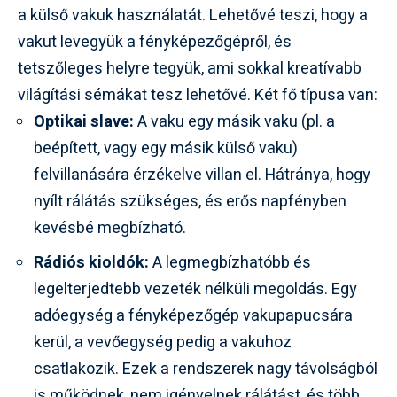
a külső vakuk használatát. Lehetővé teszi, hogy a
vakut levegyük a fényképezőgépről, és
tetszőleges helyre tegyük, ami sokkal kreatívabb
világítási sémákat tesz lehetővé. Két fő típusa van:
Optikai slave:
A vaku egy másik vaku (pl. a
beépített, vagy egy másik külső vaku)
felvillanására érzékelve villan el. Hátránya, hogy
nyílt rálátás szükséges, és erős napfényben
kevésbé megbízható.
Rádiós kioldók:
A legmegbízhatóbb és
legelterjedtebb vezeték nélküli megoldás. Egy
adóegység a fényképezőgép vakupapucsára
kerül, a vevőegység pedig a vakuhoz
csatlakozik. Ezek a rendszerek nagy távolságból
is működnek, nem igényelnek rálátást, és több