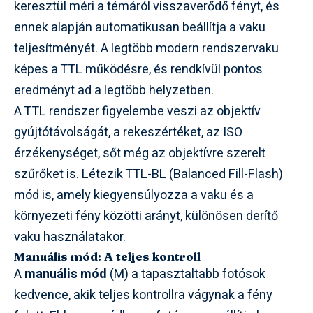
keresztül méri a témáról visszaverődő fényt, és
ennek alapján automatikusan beállítja a vaku
teljesítményét. A legtöbb modern rendszervaku
képes a TTL működésre, és rendkívül pontos
eredményt ad a legtöbb helyzetben.
A TTL rendszer figyelembe veszi az objektív
gyújtótávolságát, a rekeszértéket, az ISO
érzékenységet, sőt még az objektívre szerelt
szűrőket is. Létezik TTL-BL (Balanced Fill-Flash)
mód is, amely kiegyensúlyozza a vaku és a
környezeti fény közötti arányt, különösen derítő
vaku használatakor.
Manuális mód: A teljes kontroll
A
manuális mód
(M) a tapasztaltabb fotósok
kedvence, akik teljes kontrollra vágynak a fény