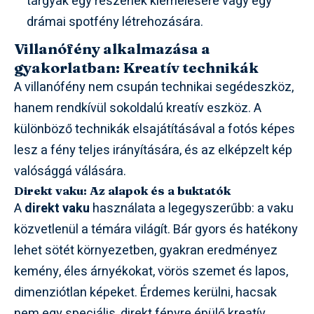
tárgyak egy részének kiemelésére vagy egy
drámai spotfény létrehozására.
Villanófény alkalmazása a
gyakorlatban: Kreatív technikák
A villanófény nem csupán technikai segédeszköz,
hanem rendkívül sokoldalú kreatív eszköz. A
különböző technikák elsajátításával a fotós képes
lesz a fény teljes irányítására, és az elképzelt kép
valósággá válására.
Direkt vaku: Az alapok és a buktatók
A
direkt vaku
használata a legegyszerűbb: a vaku
közvetlenül a témára világít. Bár gyors és hatékony
lehet sötét környezetben, gyakran eredményez
kemény, éles árnyékokat, vörös szemet és lapos,
dimenziótlan képeket. Érdemes kerülni, hacsak
nem egy speciális, direkt fényre épülő kreatív