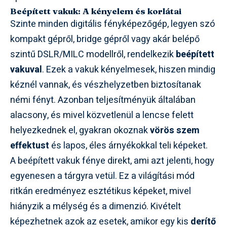
Beépített vakuk: A kényelem és korlátai
Szinte minden digitális fényképezőgép, legyen szó
kompakt gépről, bridge gépről vagy akár belépő
szintű DSLR/MILC modellről, rendelkezik
beépített
vakuval
. Ezek a vakuk kényelmesek, hiszen mindig
kéznél vannak, és vészhelyzetben biztosítanak
némi fényt. Azonban teljesítményük általában
alacsony, és mivel közvetlenül a lencse felett
helyezkednek el, gyakran okoznak
vörös szem
effektust
és lapos, éles árnyékokkal teli képeket.
A beépített vakuk fénye direkt, ami azt jelenti, hogy
egyenesen a tárgyra vetül. Ez a világítási mód
ritkán eredményez esztétikus képeket, mivel
hiányzik a mélység és a dimenzió. Kivételt
képezhetnek azok az esetek, amikor egy kis
derítő