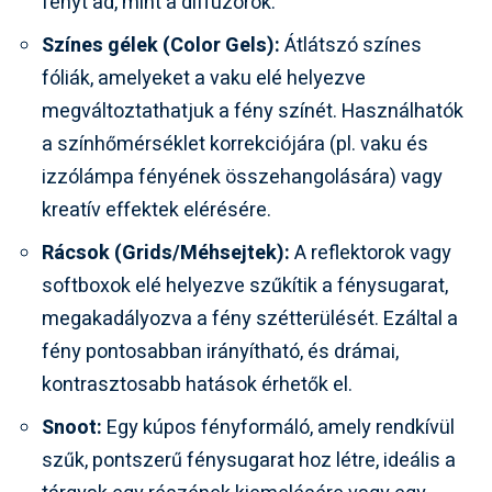
fényt ad, mint a diffúzorok.
Színes gélek (Color Gels):
Átlátszó színes
fóliák, amelyeket a vaku elé helyezve
megváltoztathatjuk a fény színét. Használhatók
a színhőmérséklet korrekciójára (pl. vaku és
izzólámpa fényének összehangolására) vagy
kreatív effektek elérésére.
Rácsok (Grids/Méhsejtek):
A reflektorok vagy
softboxok elé helyezve szűkítik a fénysugarat,
megakadályozva a fény szétterülését. Ezáltal a
fény pontosabban irányítható, és drámai,
kontrasztosabb hatások érhetők el.
Snoot:
Egy kúpos fényformáló, amely rendkívül
szűk, pontszerű fénysugarat hoz létre, ideális a