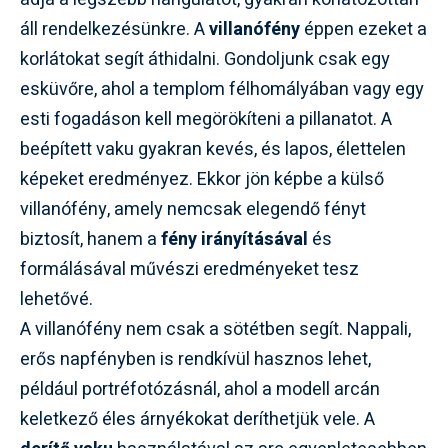
áll rendelkezésünkre. A
villanófény
éppen ezeket a
korlátokat segít áthidalni. Gondoljunk csak egy
esküvőre, ahol a templom félhomályában vagy egy
esti fogadáson kell megörökíteni a pillanatot. A
beépített vaku gyakran kevés, és lapos, élettelen
képeket eredményez. Ekkor jön képbe a külső
villanófény, amely nemcsak elegendő fényt
biztosít, hanem a
fény irányításával
és
formálásával művészi eredményeket tesz
lehetővé.
A villanófény nem csak a sötétben segít. Nappali,
erős napfényben is rendkívül hasznos lehet,
például portréfotózásnál, ahol a modell arcán
keletkező éles árnyékokat deríthetjük vele. A