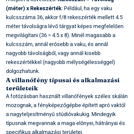
(méter) x Rekeszérték
. Például, ha egy vaku
kulcsszáma 36, akkor f/8 rekeszérték mellett 4.5
méter távolságra lévő tárgyat képes megfelelően
megvilágítani (36 = 4.5 x 8). Minél magasabb a
kulcsszám, annál erősebb a vaku, és annál
nagyobb távolságból, vagy annál kisebb
rekeszértékkel (nagyobb mélységélességgel)
dolgozhatunk.
A villanófény típusai és alkalmazási
területeik
A fotózásban használt villanófények széles skálán
mozognak, a fényképezőgépbe épített apró vaktól
a nagyteljesítményű stúdióvakukig. Mindegyik
típusnak megvannak a maga előnyei, hátrányai és
specifikus alkalmazási területei.