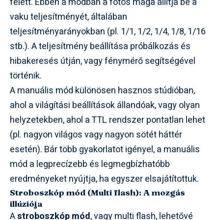
felett. Ebben a módban a fotós maga állítja be a
vaku teljesítményét, általában
teljesítményarányokban (pl. 1/1, 1/2, 1/4, 1/8, 1/16
stb.). A teljesítmény beállítása próbálkozás és
hibakeresés útján, vagy fénymérő segítségével
történik.
A manuális mód különösen hasznos stúdióban,
ahol a világítási beállítások állandóak, vagy olyan
helyzetekben, ahol a TTL rendszer pontatlan lehet
(pl. nagyon világos vagy nagyon sötét háttér
esetén). Bár több gyakorlatot igényel, a manuális
mód a legprecízebb és legmegbízhatóbb
eredményeket nyújtja, ha egyszer elsajátítottuk.
Stroboszkóp mód (Multi flash): A mozgás
illúziója
A
stroboszkóp mód
, vagy multi flash, lehetővé