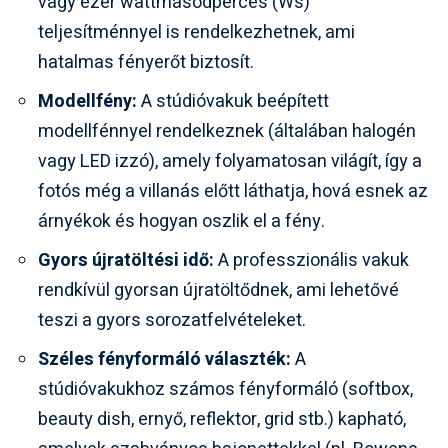
vagy ezer wattmásodperces (Ws)
teljesítménnyel is rendelkezhetnek, ami
hatalmas fényerőt biztosít.
Modellfény:
A stúdióvakuk beépített
modellfénnyel rendelkeznek (általában halogén
vagy LED izzó), amely folyamatosan világít, így a
fotós még a villanás előtt láthatja, hová esnek az
árnyékok és hogyan oszlik el a fény.
Gyors újratöltési idő:
A professzionális vakuk
rendkívül gyorsan újratöltődnek, ami lehetővé
teszi a gyors sorozatfelvételeket.
Széles fényformáló választék:
A
stúdióvakukhoz számos fényformáló (softbox,
beauty dish, ernyő, reflektor, grid stb.) kapható,