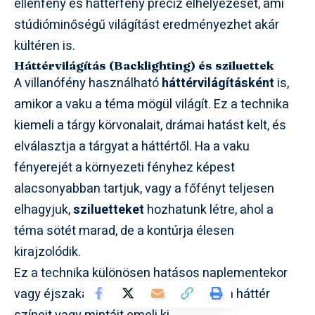
ellenfény és háttérfény precíz elhelyezését, ami
stúdióminőségű világítást eredményezhet akár
kültéren is.
Háttérvilágítás (Backlighting) és sziluettek
A villanófény használható
háttérvilágításként
is,
amikor a vaku a téma mögül világít. Ez a technika
kiemeli a tárgy körvonalait, drámai hatást kelt, és
elválasztja a tárgyat a háttértől. Ha a vaku
fényerejét a környezeti fényhez képest
alacsonyabban tartjuk, vagy a főfényt teljesen
elhagyjuk,
sziluetteket
hozhatunk létre, ahol a
téma sötét marad, de a kontúrja élesen
kirajzolódik.
Ez a technika különösen hatásos naplementekor
vagy éjszakai fotózásnál, ahol a vaku a háttér