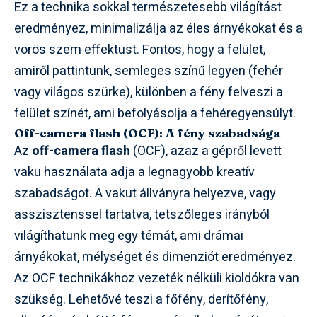
Ez a technika sokkal természetesebb világítást
eredményez, minimalizálja az éles árnyékokat és a
vörös szem effektust. Fontos, hogy a felület,
amiről pattintunk, semleges színű legyen (fehér
vagy világos szürke), különben a fény felveszi a
felület színét, ami befolyásolja a fehéregyensúlyt.
Off-camera flash (OCF): A fény szabadsága
Az
off-camera flash
(OCF), azaz a gépről levett
vaku használata adja a legnagyobb kreatív
szabadságot. A vakut állványra helyezve, vagy
asszisztenssel tartatva, tetszőleges irányból
világíthatunk meg egy témát, ami drámai
árnyékokat, mélységet és dimenziót eredményez.
Az OCF technikákhoz vezeték nélküli kioldókra van
szükség. Lehetővé teszi a főfény, derítőfény,