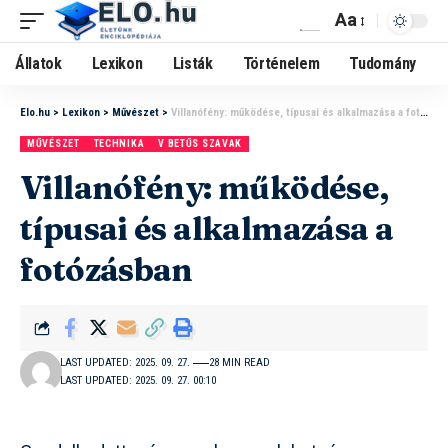
Aa
Állatok
Lexikon
Listák
Történelem
Tudomány
Elo.hu
>
Lexikon
>
Művészet
>
Villanófény: működése, típusai és alkalmazása a fotózásban
MŰVÉSZET
TECHNIKA
V BETŰS SZAVAK
Villanófény: működése,
típusai és alkalmazása a
fotózásban
LAST UPDATED: 2025. 09. 27.
28 MIN READ
LAST UPDATED: 2025. 09. 27. 00:10