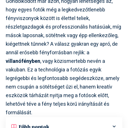
Gondolkodott már azon, hogyan lehetséges az,
hogy egyes fotók még a legkedvezőtlenebb
fényviszonyok között is élettel teliek,
részletgazdagok és professzionális hatásúak, míg
mások laposnak, sötétnek vagy épp ellenkezőleg,
kiégettnek tűnnek? A válasz gyakran egy apró, de
annál erősebb fényforrásban rejlik: a
villanófényben
, vagy közismertebb nevén a
vakuban. Ez a technológia a fotózás egyik
legrégebbi és legfontosabb segédeszköze, amely
nem csupán a sötétséget űzi el, hanem kreatív
eszközök tárházát nyitja meg a fotósok előtt,
lehetővé téve a fény teljes körű irányítását és
formálását.
Főbb pontok