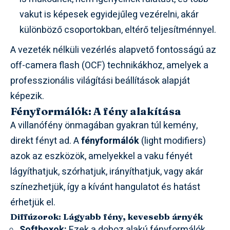
vakut is képesek egyidejűleg vezérelni, akár
különböző csoportokban, eltérő teljesítménnyel.
A vezeték nélküli vezérlés alapvető fontosságú az
off-camera flash (OCF) technikákhoz, amelyek a
professzionális világítási beállítások alapját
képezik.
Fényformálók: A fény alakítása
A villanófény önmagában gyakran túl kemény,
direkt fényt ad. A
fényformálók
(light modifiers)
azok az eszközök, amelyekkel a vaku fényét
lágyíthatjuk, szórhatjuk, irányíthatjuk, vagy akár
színezhetjük, így a kívánt hangulatot és hatást
érhetjük el.
Diffúzorok: Lágyabb fény, kevesebb árnyék
Softboxok:
Ezek a doboz alakú fényformálók