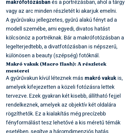
makrófotózásban
és a portrézásban, ahol a tárgy
vagy az arc minden részletét ki akarjuk emelni.
A gyűrűvaku jellegzetes, gyűrű alakú fényt ad a
modell szemébe, ami egyedi, divatos hatást
kölcsönöz a portréknak. Bár a makrófotózásban a
legelterjedtebb, a divatfotózásban is népszerű,
különösen a beauty (szépség) fotóknál.
Makró vakuk (Macro flash): A részletek
mesterei
A gyűrűvakun kívül léteznek más
makró vakuk
is,
amelyek kifejezetten a közeli fotózásra lettek
tervezve. Ezek gyakran két kisebb, állítható fejjel
rendelkeznek, amelyek az objektív két oldalára
rögzíthetők. Ez a kialakítás még precízebb
fényformálást tesz lehetővé a kis méretű témák
esetében, segítve a háromdimenziós hatás