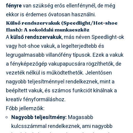
fényre
van szükség erős ellenfénynél, de még
ekkor is érdemes óvatosan használni.
Külső rendszervakuk (Speedlight/Hot-shoe
flash): A sokoldalú munkaeszköz
A
külső rendszervakuk
, más néven Speedlight-ok
vagy hot-shoe vakuk, a legelterjedtebb és
legrugalmasabb villanófény típusok. Ezek a vakuk
a fényképezőgép vakupapucsára rögzíthetők, de
vezeték nélkül is működtethetők. Jelentősen
nagyobb teljesítménnyel rendelkeznek, mint a
beépített vakuk, és számos funkciót kínálnak a
kreatív fényformáláshoz.
Főbb jellemzőik:
Nagyobb teljesítmény:
Magasabb
kulcsszámmal rendelkeznek, ami nagyobb