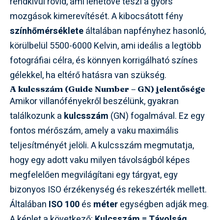
rendkívül rövid, ami lehetővé teszi a gyors
mozgások kimerevítését. A kibocsátott fény
színhőmérséklete
általában napfényhez hasonló,
körülbelül 5500-6000 Kelvin, ami ideális a legtöbb
fotográfiai célra, és könnyen korrigálható színes
gélekkel, ha eltérő hatásra van szükség.
A kulcsszám (Guide Number – GN) jelentősége
Amikor villanófényekről beszélünk, gyakran
találkozunk a
kulcsszám
(GN) fogalmával. Ez egy
fontos mérőszám, amely a vaku maximális
teljesítményét jelöli. A kulcsszám megmutatja,
hogy egy adott vaku milyen távolságból képes
megfelelően megvilágítani egy tárgyat, egy
bizonyos ISO érzékenység és rekeszérték mellett.
Általában
ISO 100
és
méter
egységben adják meg.
A képlet a következő:
Kulcsszám = Távolság