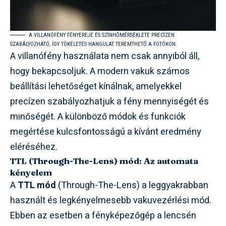
A VILLANÓFÉNY FÉNYEREJE ÉS SZÍNHŐMÉRSÉKLETE PRECÍZEN
SZABÁLYOZHATÓ, ÍGY TÖKÉLETES HANGULAT TEREMTHETŐ A FOTÓKON.
A villanófény használata nem csak annyiból áll,
hogy bekapcsoljuk. A modern vakuk számos
beállítási lehetőséget kínálnak, amelyekkel
precízen szabályozhatjuk a fény mennyiségét és
minőségét. A különböző módok és funkciók
megértése kulcsfontosságú a kívánt eredmény
eléréséhez.
TTL (Through-The-Lens) mód: Az automata
kényelem
A
TTL mód
(Through-The-Lens) a leggyakrabban
használt és legkényelmesebb vakuvezérlési mód.
Ebben az esetben a fényképezőgép a lencsén