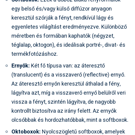
egy belső és/vagy külső diffúzor anyagon
keresztül szórják a fényt, rendkívül lágy és
egyenletes világítást eredményezve. Különböző
méretben és formában kaphatók (négyzet,
téglalap, oktogon), és ideálisak portré-, divat- és
termékfotózáshoz.
Ernyők:
Két fő típusa van: az áteresztő
(translucent) és a visszaverő (reflective) ernyő.
Az áteresztő ernyőn keresztül áthalad a fény,
lágyítva azt, míg a visszaverő ernyő belülről veri
vissza a fényt, szintén lágyítva, de nagyobb
kontrollt biztosítva az irány felett. Az ernyők
olcsóbbak és hordozhatóbbak, mint a softboxok.
Oktoboxok:
Nyolcszögletű softboxok, amelyek