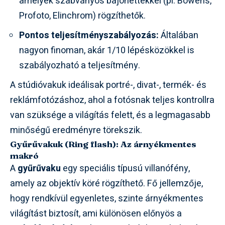
amelyek szabványos bajonettekkel (pl. Bowens,
Profoto, Elinchrom) rögzíthetők.
Pontos teljesítményszabályozás:
Általában
nagyon finoman, akár 1/10 lépésközökkel is
szabályozható a teljesítmény.
A stúdióvakuk ideálisak portré-, divat-, termék- és
reklámfotózáshoz, ahol a fotósnak teljes kontrollra
van szüksége a világítás felett, és a legmagasabb
minőségű eredményre törekszik.
Gyűrűvakuk (Ring flash): Az árnyékmentes
makró
A
gyűrűvaku
egy speciális típusú villanófény,
amely az objektív köré rögzíthető. Fő jellemzője,
hogy rendkívül egyenletes, szinte árnyékmentes
világítást biztosít, ami különösen előnyös a