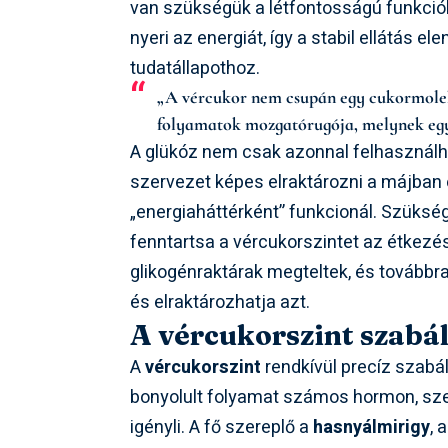
van szükségük a létfontosságú funkciók
nyeri az energiát, így a stabil ellátás e
tudatállapothoz.
„A vércukor nem csupán egy cukormoleku
folyamatok mozgatórugója, melynek egye
A glükóz nem csak azonnal felhasználha
szervezet képes elraktározni a májba
„energiaháttérként” funkcionál. Szükség
fenntartsa a vércukorszintet az étkezése
glikogénraktárak megteltek, és továbbra 
és elraktározhatja azt.
A vércukorszint szabá
A
vércukorszint
rendkívül precíz szabá
bonyolult folyamat számos hormon, sz
igényli. A fő szereplő a
hasnyálmirigy
, 