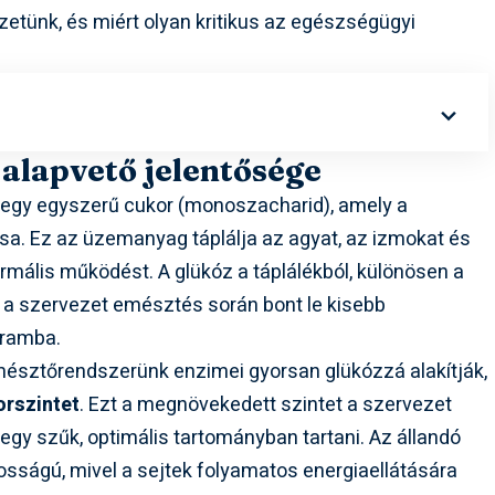
etünk, és miért olyan kritikus az egészségügyi
 alapvető jelentősége
, egy egyszerű cukor (monoszacharid), amely a
ása. Ez az üzemanyag táplálja az agyat, az izmokat és
rmális működést. A glükóz a táplálékból, különösen a
a szervezet emésztés során bont le kisebb
áramba.
mésztőrendszerünk enzimei gyorsan glükózzá alakítják,
orszintet
. Ezt a megnövekedett szintet a szervezet
gy szűk, optimális tartományban tartani. Az állandó
tosságú, mivel a sejtek folyamatos energiaellátására