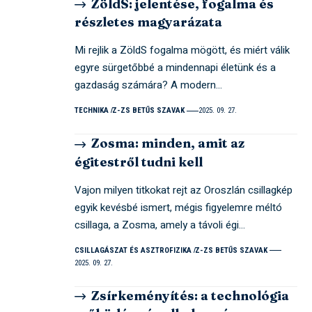
ZöldS: jelentése, fogalma és
részletes magyarázata
Mi rejlik a ZöldS fogalma mögött, és miért válik
egyre sürgetőbbé a mindennapi életünk és a
gazdaság számára? A modern…
TECHNIKA
Z-ZS BETŰS SZAVAK
2025. 09. 27.
Zosma: minden, amit az
égitestről tudni kell
Vajon milyen titkokat rejt az Oroszlán csillagkép
egyik kevésbé ismert, mégis figyelemre méltó
csillaga, a Zosma, amely a távoli égi…
CSILLAGÁSZAT ÉS ASZTROFIZIKA
Z-ZS BETŰS SZAVAK
2025. 09. 27.
Zsírkeményítés: a technológia