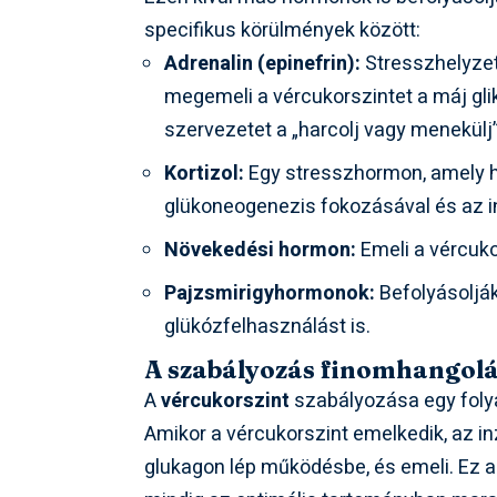
specifikus körülmények között:
Adrenalin (epinefrin):
Stresszhelyzetb
megemeli a vércukorszintet a máj gli
szervezetet a „harcolj vagy menekülj”
Kortizol:
Egy stresszhormon, amely h
glükoneogenezis fokozásával és az 
Növekedési hormon:
Emeli a vércuko
Pajzsmirigyhormonok:
Befolyásolják
glükózfelhasználást is.
A szabályozás finomhangol
A
vércukorszint
szabályozása egy foly
Amikor a vércukorszint emelkedik, az in
glukagon lép működésbe, és emeli. Ez a