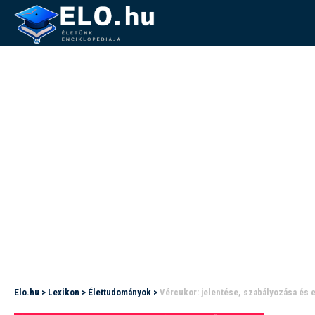
Elo.hu
>
Lexikon
>
Élettudományok
>
Vércukor: jelentése, szabályozása és