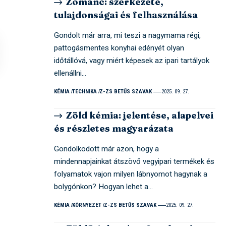
Zománc: szerkezete,
tulajdonságai és felhasználása
Gondolt már arra, mi teszi a nagymama régi,
pattogásmentes konyhai edényét olyan
időtállóvá, vagy miért képesek az ipari tartályok
ellenállni…
KÉMIA
TECHNIKA
Z-ZS BETŰS SZAVAK
2025. 09. 27.
Zöld kémia: jelentése, alapelvei
és részletes magyarázata
Gondolkodott már azon, hogy a
mindennapjainkat átszövő vegyipari termékek és
folyamatok vajon milyen lábnyomot hagynak a
bolygónkon? Hogyan lehet a…
KÉMIA
KÖRNYEZET
Z-ZS BETŰS SZAVAK
2025. 09. 27.