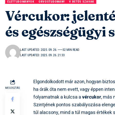
ÉLETTUDOMÁNYOK
ORVOSTUDOMÁNY
V BETŰS SZAVAK
Vércukor: jelent
és egészségügyi 
LAST UPDATED: 2025. 09. 26.
32 MIN READ
LAST UPDATED: 2025. 09. 26. 21:33
Elgondolkodott már azon, hogyan biztosí
ha órák óta nem evett, vagy éppen inte
MEGOSZTÁS
folyamatnak a kulcsa a
vércukor
, más
Szintjének pontos szabályozása eleng
túl alacsony, mind a túl magas értékek