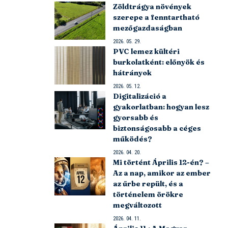
Zöldtrágya növények
szerepe a fenntartható
mezőgazdaságban
2026. 05. 29.
PVC lemez kültéri
burkolatként: előnyök és
hátrányok
2026. 05. 12.
Digitalizáció a
gyakorlatban: hogyan lesz
gyorsabb és
biztonságosabb a céges
működés?
2026. 04. 20.
Mi történt Április 12-én? –
Az a nap, amikor az ember
az űrbe repült, és a
történelem örökre
megváltozott
2026. 04. 11.