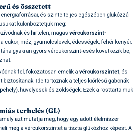
rű és összetett
energiaforrásai, és szinte teljes egészében glükózzá
pusukat különböztetjük meg:
zívódnak és hirtelen, magas
vércukorszint-
 a cukor, méz, gyümölcslevek, édességek, fehér kenyér.
 utána gyakran gyors vércukorszint-esés következik be,
zhat.
ódnak fel, fokozatosan emelik a
vércukorszintet
, és
t biztosítanak. Ide tartoznak a teljes kiőrlésű gabonák
zabpehely), hüvelyesek és zöldségek. Ezek a rosttartalmuk
émiás terhelés (GL)
mely azt mutatja meg, hogy egy adott élelmiszer
li meg a vércukorszintet a tiszta glükózhoz képest. A