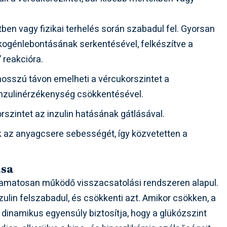
en vagy fizikai terhelés során szabadul fel. Gyorsan
kogénlebontásának serkentésével, felkészítve a
 reakcióra.
osszú távon emelheti a vércukorszintet a
inzulinérzékenység csökkentésével.
rszintet az inzulin hatásának gátlásával.
 az anyagcsere sebességét, így közvetetten a
ása
amatosan működő visszacsatolási rendszeren alapul.
zulin felszabadul, és csökkenti azt. Amikor csökken, a
 dinamikus egyensúly biztosítja, hogy a glükózszint