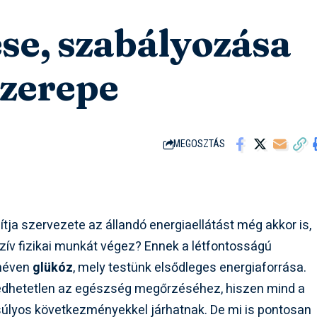
ése, szabályozása
szerepe
MEGOSZTÁS
tja szervezete az állandó energiaellátást még akkor is,
nzív fizikai munkát végez? Ennek a létfontosságú
 néven
glükóz
, mely testünk elsődleges energiaforrása.
edhetetlen az egészség megőrzéséhez, hiszen mind a
 súlyos következményekkel járhatnak. De mi is pontosan