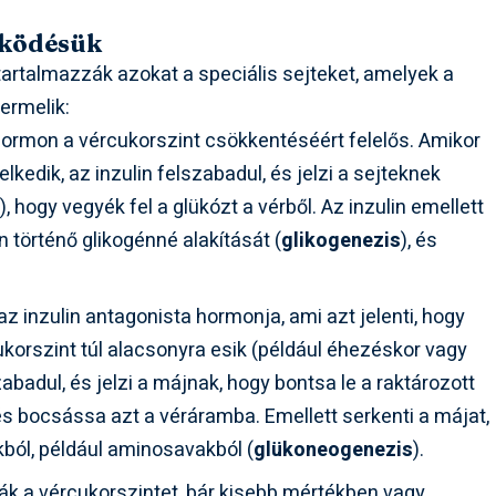
űködésük
artalmazzák azokat a speciális sejteket, amelyek a
ermelik:
 hormon a vércukorszint csökkentéséért felelős. Amikor
edik, az inzulin felszabadul, és jelzi a sejteknek
 hogy vegyék fel a glükózt a vérből. Az inzulin emellett
 történő glikogénné alakítását (
glikogenezis
), és
az inzulin antagonista hormonja, ami azt jelenti, hogy
cukorszint túl alacsonyra esik (például éhezéskor vagy
abadul, és jelzi a májnak, hogy bontsa le a raktározott
 és bocsássa azt a véráramba. Emellett serkenti a májat,
kból, például aminosavakból (
glükoneogenezis
).
ák a vércukorszintet, bár kisebb mértékben vagy