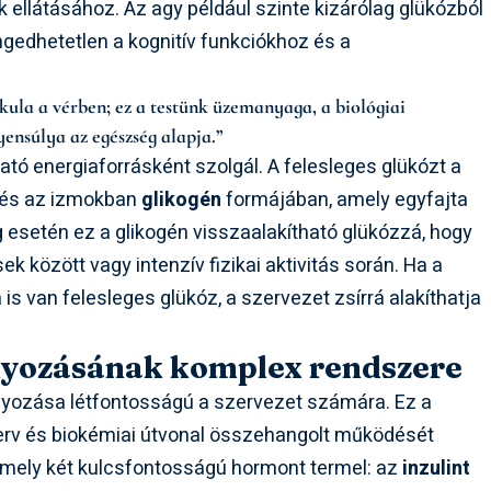
 ellátásához. Az agy például szinte kizárólag glükózból
lengedhetetlen a kognitív funkciókhoz és a
la a vérben; ez a testünk üzemanyaga, a biológiai
nsúlya az egészség alapja.”
tó energiaforrásként szolgál. A felesleges glükózt a
n és az izmokban
glikogén
formájában, amely egyfajta
 esetén ez a glikogén visszaalakítható glükózzá, hogy
k között vagy intenzív fizikai aktivitás során. Ha a
is van felesleges glükóz, a szervezet zsírrá alakíthatja
lyozásának komplex rendszere
lyozása létfontosságú a szervezet számára. Ez a
erv és biokémiai útvonal összehangolt működését
amely két kulcsfontosságú hormont termel: az
inzulint