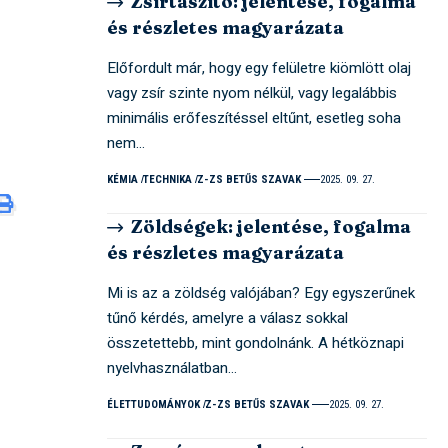
Zsírtaszító: jelentése, fogalma
és részletes magyarázata
Előfordult már, hogy egy felületre kiömlött olaj
vagy zsír szinte nyom nélkül, vagy legalábbis
minimális erőfeszítéssel eltűnt, esetleg soha
nem…
KÉMIA
TECHNIKA
Z-ZS BETŰS SZAVAK
2025. 09. 27.
Zöldségek: jelentése, fogalma
és részletes magyarázata
Mi is az a zöldség valójában? Egy egyszerűnek
tűnő kérdés, amelyre a válasz sokkal
összetettebb, mint gondolnánk. A hétköznapi
nyelvhasználatban…
ÉLETTUDOMÁNYOK
Z-ZS BETŰS SZAVAK
2025. 09. 27.