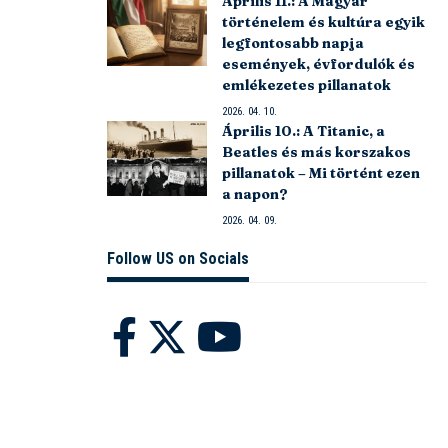
Április 11.: A Magyar
történelem és kultúra egyik
legfontosabb napja
események, évfordulók és
emlékezetes pillanatok
2026. 04. 10.
Április 10.: A Titanic, a
Beatles és más korszakos
pillanatok – Mi történt ezen
a napon?
2026. 04. 09.
Follow US on Socials