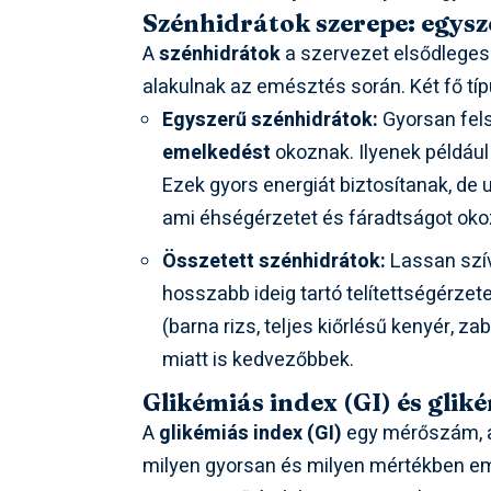
Szénhidrátok szerepe: egysze
A
szénhidrátok
a szervezet elsődleges 
alakulnak az emésztés során. Két fő tí
Egyszerű szénhidrátok:
Gyorsan fels
emelkedést
okoznak. Ilyenek például
Ezek gyors energiát biztosítanak, de
ami éhségérzetet és fáradtságot oko
Összetett szénhidrátok:
Lassan szív
hosszabb ideig tartó telítettségérzete
(barna rizs, teljes kiőrlésű kenyér, 
miatt is kedvezőbbek.
Glikémiás index (GI) és glik
A
glikémiás index (GI)
egy mérőszám, a
milyen gyorsan és milyen mértékben eme