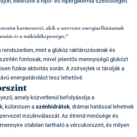
on, elkerülve a hipo- és hiperglikémia szélsőségeit.
rszint karmesterei, akik a szervezet energiaellátásának
rmóniát és a működőképességet.”
a rendszerben, mint a glükóz raktározásának és
szintén fontosak, mivel jelentős mennyiségű glükózt
en fizikai aktivitás során. A zsírsejtek is tárolják a
 távú energiatárolást tesz lehetővé.
orszint
yező, amely közvetlenül befolyásolja a
ek, különösen a
szénhidrátok
, drámai hatással lehetnek
szervezet inzulinválaszát. Az étrend minősége és
ennyire stabilan tartható a vércukorszint, és milyen