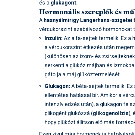
és a
glukagont
.
Hormonális szereplők és m
A
hasnyálmirigy Langerhans-szigetei
t
vércukorszint szabályozó hormonokat t
Inzulin:
Az alfa-sejtek termelik. Ez a
a vércukorszint étkezés után megemelk
(különösen az izom- és zsírsejteknek),
serkenti a glükóz májban és izmokban
gátolja a máj glükóztermelését.
Glukagon:
A béta-sejtek termelik. Ez 
ellentétes hatással bír. Amikor a vér
intenzív edzés után), a glukagon felsz
glikogént glükózzá (
glikogenolízis
),
hogy glükózt állítson elő más forráso
Ezen kívül más hormonok is befolyásolj