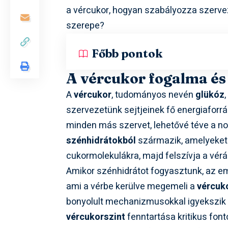
a vércukor, hogyan szabályozza szervez
szerepe?
Főbb pontok
A vércukor fogalma és
A
vércukor
, tudományos nevén
glükóz
szervezetünk sejtjeinek fő energiaforr
minden más szervet, lehetővé téve a no
szénhidrátokból
származik, amelyeket 
cukormolekulákra, majd felszívja a vér
Amikor szénhidrátot fogyasztunk, az e
ami a vérbe kerülve megemeli a
vércuk
bonyolult mechanizmusokkal igyekszik e
vércukorszint
fenntartása kritikus fon