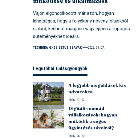
működése és alkalmazása
Vajon elgondolkodott már azon, hogyan
lehetséges, hogy a folyékony növényi olajokból
szilárd, kenhető margarin vagy éppen a ropogós
süteményekhez ideális…
TECHNIKA
Z-ZS BETŰS SZAVAK
2025. 09. 27.
Legutóbbi tudásgyöngyök
A legjobb megoldások kis
udvarokra
2026. 07. 07.
Digitális nomád
vállalkozások: hogyan
működik a céges
ügyintézés távolról?
2026. 06. 22.