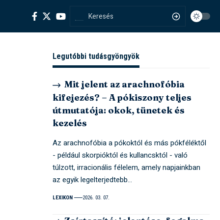
Legutóbbi tudásgyöngyök
Mit jelent az arachnofóbia
kifejezés? – A pókiszony teljes
útmutatója: okok, tünetek és
kezelés
Az arachnofóbia a pókoktól és más pókféléktől
- például skorpióktól és kullancsktól - való
túlzott, irracionális félelem, amely napjainkban
az egyik legelterjedtebb…
LEXIKON
2026. 03. 07.