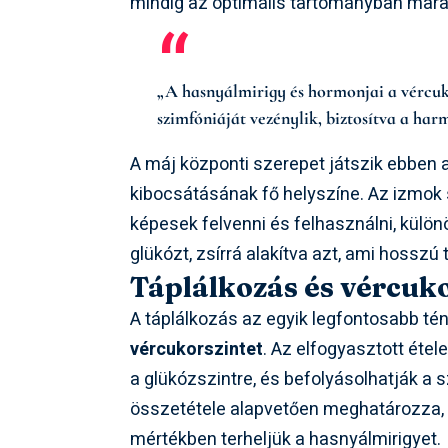
mindig az optimális tartományban maradj
„A hasnyálmirigy és hormonjai a vércuko
szimfóniáját vezénylik, biztosítva a ha
A máj központi szerepet játszik ebben 
kibocsátásának fő helyszíne. Az izmok 
képesek felvenni és felhasználni, különös
glükózt, zsírrá alakítva azt, ami hosszú
Táplálkozás és vércuk
A táplálkozás az egyik legfontosabb tén
vércukorszintet
. Az elfogyasztott étel
a glükózszintre, és befolyásolhatják a 
összetétele alapvetően meghatározza, m
mértékben terheljük a hasnyálmirigyet.