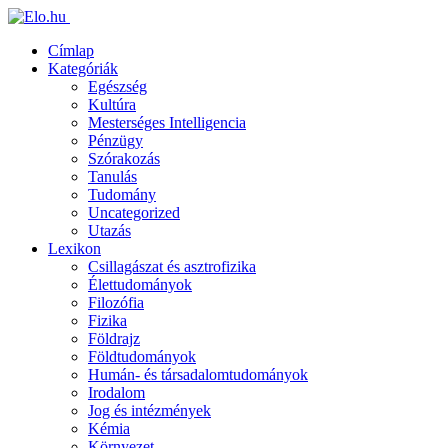
Címlap
Kategóriák
Egészség
Kultúra
Mesterséges Intelligencia
Pénzügy
Szórakozás
Tanulás
Tudomány
Uncategorized
Utazás
Lexikon
Csillagászat és asztrofizika
Élettudományok
Filozófia
Fizika
Földrajz
Földtudományok
Humán- és társadalomtudományok
Irodalom
Jog és intézmények
Kémia
Környezet