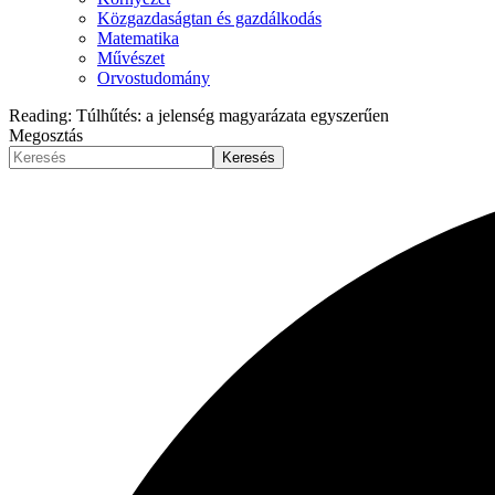
Közgazdaságtan és gazdálkodás
Matematika
Művészet
Orvostudomány
Reading:
Túlhűtés: a jelenség magyarázata egyszerűen
Megosztás