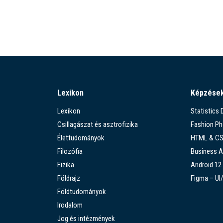
Lexikon
Képzése
Lexikon
Statistics
Csillagászat és asztrofizika
Fashion P
Élettudományok
HTML & C
Filozófia
Business A
Fizika
Android 12
Földrajz
Figma – UI
Földtudományok
Irodalom
Jog és intézmények