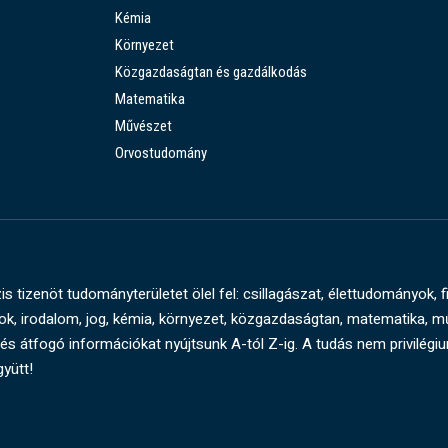
Kémia
Környezet
Közgazdaságtan és gazdálkodás
Matematika
Művészet
Orvostudomány
s tizenöt tudományterületet ölel fel: csillagászat, élettudományok, f
, irodalom, jog, kémia, környezet, közgazdaságtan, matematika, 
és átfogó információkat nyújtsunk A-tól Z-ig. A tudás nem privilégi
gyütt!