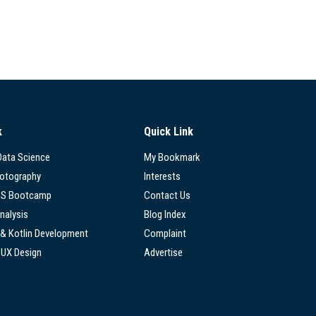
k
Quick Link
 Data Science
My Bookmark
hotography
Interests
SS Bootcamp
Contact Us
nalysis
Blog Index
 & Kotlin Development
Complaint
/UX Design
Advertise