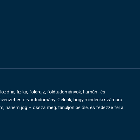
ilozófia, fizika, földrajz, földtudományok, humán- és
művészet és orvostudomány. Célunk, hogy mindenki számára
um, hanem jog – ossza meg, tanuljon belőle, és fedezze fel a