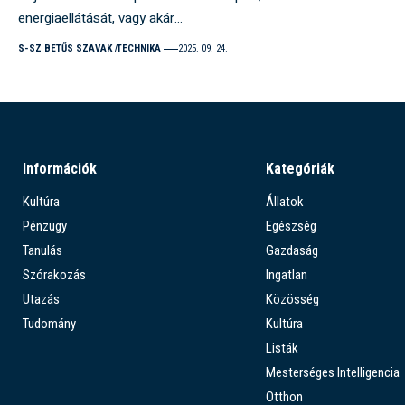
energiaellátását, vagy akár…
S-SZ BETŰS SZAVAK
TECHNIKA
2025. 09. 24.
Információk
Kategóriák
Kultúra
Állatok
Pénzügy
Egészség
Tanulás
Gazdaság
Szórakozás
Ingatlan
Utazás
Közösség
Tudomány
Kultúra
Listák
Mesterséges Intelligencia
Otthon