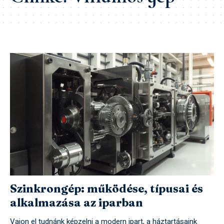
Szinkrongép: működése, típusai és
alkalmazása az iparban
Vajon el tudnánk képzelni a modern ipart, a háztartásaink