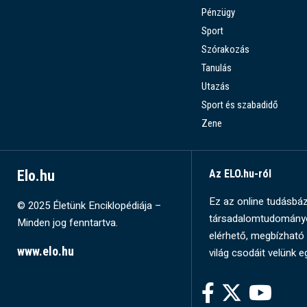
Pénzügy
Sport
Szórakozás
Tanulás
Utazás
Sport és szabadidő
Zene
Elo.hu
Az ELO.hu-ról
Ez az online tudásbázi
© 2025 Életünk Enciklopédiája –
társadalomtudományok
Minden jog fenntartva.
elérhető, megbízható 
www.elo.hu
világ csodáit velünk e