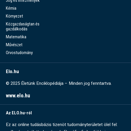
Jog és intézmények
Kémia
Környezet
Közgazdaságtan és
gazdálkodás
Matematika
Művészet
Orvostudomány
Elo.hu
© 2025 Életünk Enciklopédiája – Minden jog fenntartva.
www.elo.hu
Az ELO.hu-ról
Ez az online tudásbázis tizenöt tudományterületet ölel fel: