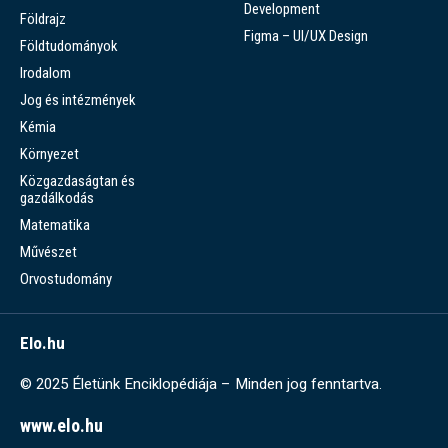
Development
Földrajz
Figma – UI/UX Design
Földtudományok
Irodalom
Jog és intézmények
Kémia
Környezet
Közgazdaságtan és
gazdálkodás
Matematika
Művészet
Orvostudomány
Elo.hu
© 2025 Életünk Enciklopédiája – Minden jog fenntartva.
www.elo.hu