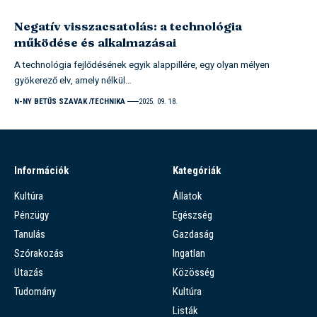
Negatív visszacsatolás: a technológia
működése és alkalmazásai
A technológia fejlődésének egyik alappillére, egy olyan mélyen
gyökerező elv, amely nélkül…
N-NY BETŰS SZAVAK
TECHNIKA
2025. 09. 18.
Információk
Kategóriák
Kultúra
Állatok
Pénzügy
Egészség
Tanulás
Gazdaság
Szórakozás
Ingatlan
Utazás
Közösség
Tudomány
Kultúra
Listák