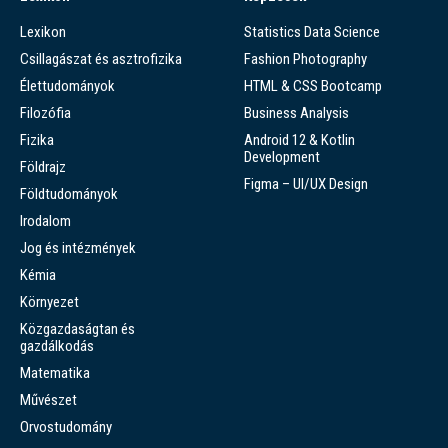
Lexikon
Statistics Data Science
Csillagászat és asztrofizika
Fashion Photography
Élettudományok
HTML & CSS Bootcamp
Filozófia
Business Analysis
Fizika
Android 12 & Kotlin
Development
Földrajz
Figma – UI/UX Design
Földtudományok
Irodalom
Jog és intézmények
Kémia
Környezet
Közgazdaságtan és
gazdálkodás
Matematika
Művészet
Orvostudomány