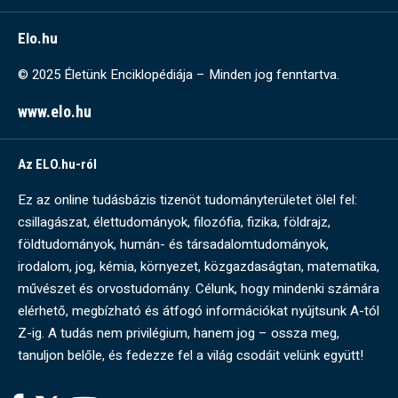
Elo.hu
© 2025 Életünk Enciklopédiája – Minden jog fenntartva.
www.elo.hu
Az ELO.hu-ról
Ez az online tudásbázis tizenöt tudományterületet ölel fel:
csillagászat, élettudományok, filozófia, fizika, földrajz,
földtudományok, humán- és társadalomtudományok,
irodalom, jog, kémia, környezet, közgazdaságtan, matematika,
művészet és orvostudomány. Célunk, hogy mindenki számára
elérhető, megbízható és átfogó információkat nyújtsunk A-tól
Z-ig. A tudás nem privilégium, hanem jog – ossza meg,
tanuljon belőle, és fedezze fel a világ csodáit velünk együtt!