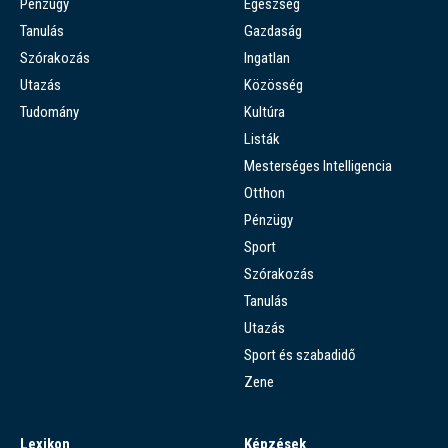
Pénzügy
Egészség
Tanulás
Gazdaság
Szórakozás
Ingatlan
Utazás
Közösség
Tudomány
Kultúra
Listák
Mesterséges Intelligencia
Otthon
Pénzügy
Sport
Szórakozás
Tanulás
Utazás
Sport és szabadidő
Zene
Lexikon
Képzések