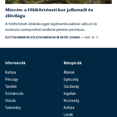
Miocén: a földtörténeti kor jellemzői és
élővilága
A földtörténeti időskála egyik legdinamikusabban változó és
evolúciós szempontból rendkívül jelentős periódusa…
ÉLETTUDOMÁNYOK
FÖLDTUDOMÁNYOK
M BETŰS SZAVAK
2025. 09. 17.
Információk
Kategóriák
Kultúra
Állatok
Pénzügy
Egészség
Tanulás
Gazdaság
Szórakozás
Ingatlan
Utazás
Közösség
Tudomány
Kultúra
Listák