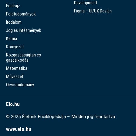
Development
Földrajz
Figma – UI/UX Design
Földtudományok
Irodalom
Jog és intézmények
Kémia
Környezet
Közgazdaságtan és
gazdálkodás
Matematika
Művészet
Orvostudomány
Elo.hu
© 2025 Életünk Enciklopédiája – Minden jog fenntartva.
www.elo.hu