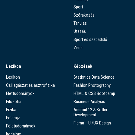
Sport
Szórakozás
Tanulás
Utazás
Sport és szabadidő
Zene
Lexikon
Képzések
Lexikon
Statistics Data Science
Csillagászat és asztrofizika
Fashion Photography
Élettudományok
HTML & CSS Bootcamp
Filozófia
Business Analysis
Fizika
Android 12 & Kotlin
Development
Földrajz
Figma – UI/UX Design
Földtudományok
Irodalom