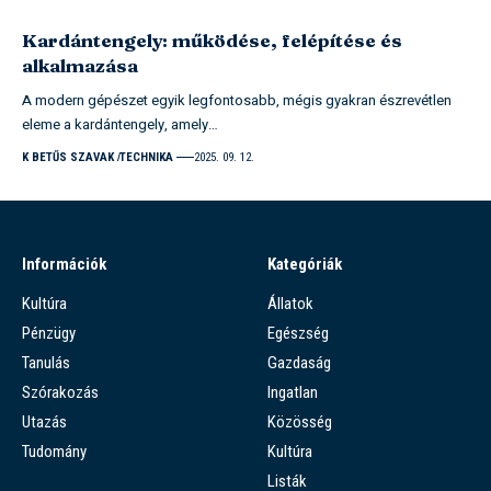
Kardántengely: működése, felépítése és
alkalmazása
A modern gépészet egyik legfontosabb, mégis gyakran észrevétlen
eleme a kardántengely, amely…
K BETŰS SZAVAK
TECHNIKA
2025. 09. 12.
Információk
Kategóriák
Kultúra
Állatok
Pénzügy
Egészség
Tanulás
Gazdaság
Szórakozás
Ingatlan
Utazás
Közösség
Tudomány
Kultúra
Listák