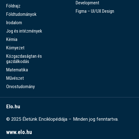
Development
Földrajz
Figma – UI/UX Design
Földtudományok
Irodalom
Jog és intézmények
Kémia
Környezet
Közgazdaságtan és
gazdálkodás
Matematika
Művészet
Orvostudomány
Elo.hu
© 2025 Életünk Enciklopédiája – Minden jog fenntartva.
www.elo.hu