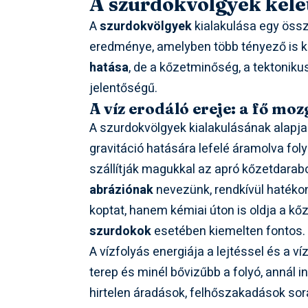
A szurdokvölgyek kele
A
szurdokvölgyek
kialakulása egy össz
eredménye, amelyben több tényező is k
hatása
, de a kőzetminőség, a tektonik
jelentőségű.
A víz erodáló ereje: a fő mo
A szurdokvölgyek kialakulásának alapj
gravitáció hatására lefelé áramolva fol
szállítják magukkal az apró kőzetdarab
abráziónak
nevezünk, rendkívül hatéko
koptat, hanem kémiai úton is oldja a k
szurdokok
esetében kiemelten fontos.
A vízfolyás energiája a lejtéssel és a
terep és minél bővizűbb a folyó, annál in
hirtelen áradások, felhőszakadások során