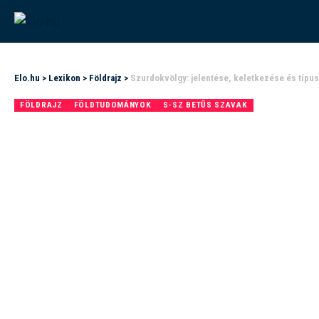
Elo.hu
>
Lexikon
>
Földrajz
>
Szurdokvölgy: jelentése, keletkezése és típus
FÖLDRAJZ
FÖLDTUDOMÁNYOK
S-SZ BETŰS SZAVAK