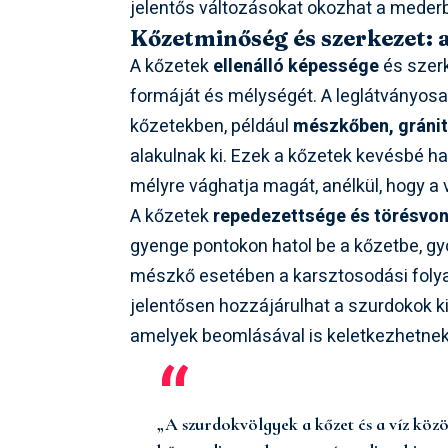
jelentős változásokat okozhat a meder
Kőzetminőség és szerkezet: a
A kőzetek
ellenálló képessége
és szerk
formáját és mélységét. A leglátványosa
kőzetekben, például
mészkőben, gráni
alakulnak ki. Ezek a kőzetek kevésbé ha
mélyre vághatja magát, anélkül, hogy a
A kőzetek
repedezettsége és törésvon
gyenge pontokon hatol be a kőzetbe, gyo
mészkő esetében a karsztosodási folyama
jelentősen hozzájárulhat a szurdokok k
amelyek beomlásával is keletkezhetne
„A szurdokvölgyek a kőzet és a víz köz