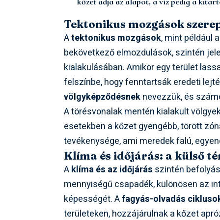
kőzet adja az alapot, a víz pedig a kitar
Tektonikus mozgások szerep
A
tektonikus mozgások
, mint például
bekövetkező elmozdulások, szintén jel
kialakulásában. Amikor egy terület las
felszínbe, hogy fenntartsák eredeti lejt
völgyképződésnek
nevezzük, és számo
A törésvonalak mentén kialakult völgyek
esetekben a kőzet gyengébb, törött zón
tevékenysége, ami meredek falú, egye
Klíma és időjárás: a külső t
A
klíma és az időjárás
szintén befolyás
mennyiségű csapadék, különösen az inte
képességét. A
fagyás-olvadás cikluso
területeken, hozzájárulnak a kőzet ap