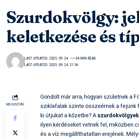
Szurdokvölgy: je
keletkezése és tí
LAST UPDATED: 2025. 09. 24.
34 MIN READ
LAST UPDATED: 2025. 09. 24. 21:56
Gondolt már arra, hogyan születnek a Fö
sziklafalak szinte összeérnek a fejünk 
MEGOSZTÁS
ki útjukat a kőzetbe? A
szurdokvölgye
ilyen kérdéseket vetnek fel, miközben c
és a víz megállíthatatlan erejének. Mél