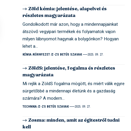
Zöld kémia: jelentése, alapelvei és
részletes magyarázata
Gondolkodott már azon, hogy a mindennapjainkat
átszövő vegyipari termékek és folyamatok vajon
milyen lábnyomot hagynak a bolygónkon? Hogyan
lehet a…
KÉMIA
KÖRNYEZET
Z-ZS BETŰS SZAVAK
2025. 09. 27.
ZöldS: jelentése, fogalma és részletes
magyarázata
Mi rejlik a ZöldS fogalma mögött, és miért válik egyre
sürgetőbbé a mindennapi életünk és a gazdaság
számára? A modern…
TECHNIKA
Z-ZS BETŰS SZAVAK
2025. 09. 27.
Zosma: minden, amit az égitestről tudni
kell