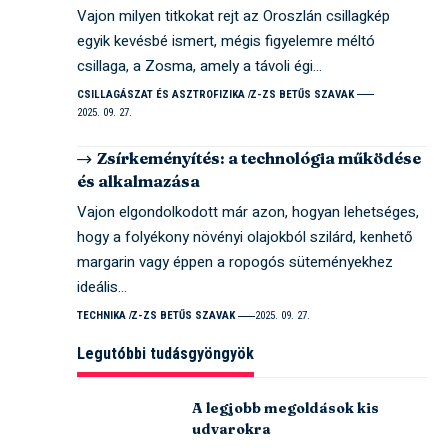
Vajon milyen titkokat rejt az Oroszlán csillagkép
egyik kevésbé ismert, mégis figyelemre méltó
csillaga, a Zosma, amely a távoli égi…
CSILLAGÁSZAT ÉS ASZTROFIZIKA
Z-ZS BETŰS SZAVAK
2025. 09. 27.
Zsírkeményítés: a technológia működése
és alkalmazása
Vajon elgondolkodott már azon, hogyan lehetséges,
hogy a folyékony növényi olajokból szilárd, kenhető
margarin vagy éppen a ropogós süteményekhez
ideális…
TECHNIKA
Z-ZS BETŰS SZAVAK
2025. 09. 27.
Legutóbbi tudásgyöngyök
A legjobb megoldások kis
udvarokra