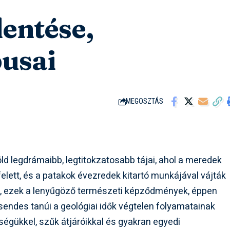
lentése,
pusai
MEGOSZTÁS
ld legdrámaibb, legtitokzatosabb tájai, ahol a meredek
felett, és a patakok évezredek kitartó munkájával vájták
k
, ezek a lenyűgöző természeti képződmények, éppen
sendes tanúi a geológiai idők végtelen folyamatainak
ységükkel, szűk átjáróikkal és gyakran egyedi