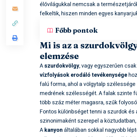
élővilágukkal nemcsak a természetjáró
felkeltik, hiszen minden egyes kanyarju
Főbb pontok
Mi is az a szurdokvöl
elemzése
A
szurdokvölgy
, vagy egyszerűen csak 
vízfolyások erodáló tevékenysége
hoz
falú forma, ahol a völgytalp szélessége
medrének szélességét. A falak szinte f
több száz méter magasra, szűk folyosó
Fontos különbséget tenni a szurdok és
szinonimaként szerepel a köztudatban,
A
kanyon
általában sokkal nagyobb lépt