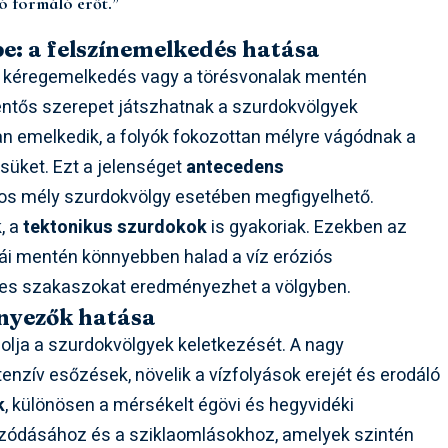
tó formáló erőt.”
e: a felszínemelkedés hatása
 a kéregemelkedés vagy a törésvonalak mentén
entős szerepet játszhatnak a szurdokvölgyek
san emelkedik, a folyók fokozottan mélyre vágódnak a
ésüket. Ezt a jelenséget
antecedens
s mély szurdokvölgy esetében megfigyelhető.
, a
tektonikus szurdokok
is gyakoriak. Ezekben az
ái mentén könnyebben halad a víz eróziós
nes szakaszokat eredményezhet a völgyben.
ényezők hatása
olja a szurdokvölgyek keletkezését. A nagy
nzív esőzések, növelik a vízfolyások erejét és erodáló
k
, különösen a mérsékelt égövi és hegyvidéki
rózódásához és a sziklaomlásokhoz, amelyek szintén