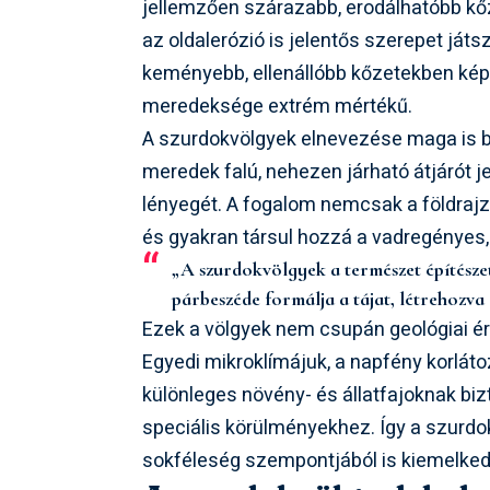
jellemzően szárazabb, erodálhatóbb kőz
az oldalerózió is jelentős szerepet ját
keményebb, ellenállóbb kőzetekben képző
meredeksége extrém mértékű.
A szurdokvölgyek elnevezése maga is b
meredek falú, nehezen járható átjárót j
lényegét. A fogalom nemcsak a földrajz
és gyakran társul hozzá a vadregényes,
„A szurdokvölgyek a természet építészet
párbeszéde formálja a tájat, létrehozva
Ezek a völgyek nem csupán geológiai 
Egyedi mikroklímájuk, a napfény korlát
különleges növény- és állatfajoknak bi
speciális körülményekhez. Így a szurdo
sokféleség szempontjából is kiemelked