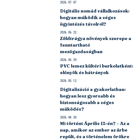
2026. 07. 07.
Digitális nomád vállalkozások:
hogyan működik a céges
ügyintézés távolról?
2026. 06. 22.
Zöldtrágya növények szerepe a
fenntartható
mezőgazdaságban
2026. 05. 29.
PVC lemez kültéri burkolatként:
előnyök és hátrányok
2026. 05. 12.
Digitalizáció a gyakorlatban:
hogyan lesz gyorsabb és
biztonságosabb a céges
működés?
2026. 04. 20.
Mi történt Április 12-én? – Az a
nap, amikor az ember az űrbe
repült, és a történelem örökre