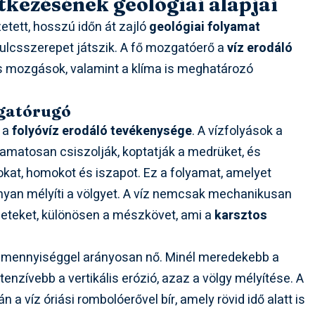
tkezésének geológiai alapjai
etett, hosszú időn át zajló
geológiai folyamat
ulcsszerepet játszik. A fő mozgatóerő a
víz erodáló
us mozgások, valamint a klíma is meghatározó
zgatórugó
a a
folyóvíz erodáló tevékenysége
. A vízfolyások a
yamatosan csiszolják, koptatják a medrüket, és
okat, homokot és iszapot. Ez a folyamat, amelyet
nyan mélyíti a völgyet. A víz nemcsak mechanikusan
őzeteket, különösen a mészkövet, ami a
karsztos
 vízmennyiséggel arányosan nő. Minél meredekebb a
tenzívebb a vertikális erózió, azaz a völgy mélyítése. A
 a víz óriási rombolóerővel bír, amely rövid idő alatt is