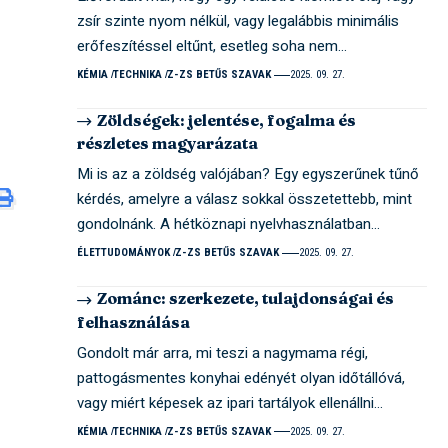
zsír szinte nyom nélkül, vagy legalábbis minimális
erőfeszítéssel eltűnt, esetleg soha nem…
KÉMIA
TECHNIKA
Z-ZS BETŰS SZAVAK
2025. 09. 27.
Zöldségek: jelentése, fogalma és
részletes magyarázata
Mi is az a zöldség valójában? Egy egyszerűnek tűnő
kérdés, amelyre a válasz sokkal összetettebb, mint
gondolnánk. A hétköznapi nyelvhasználatban…
ÉLETTUDOMÁNYOK
Z-ZS BETŰS SZAVAK
2025. 09. 27.
Zománc: szerkezete, tulajdonságai és
felhasználása
Gondolt már arra, mi teszi a nagymama régi,
pattogásmentes konyhai edényét olyan időtállóvá,
vagy miért képesek az ipari tartályok ellenállni…
KÉMIA
TECHNIKA
Z-ZS BETŰS SZAVAK
2025. 09. 27.