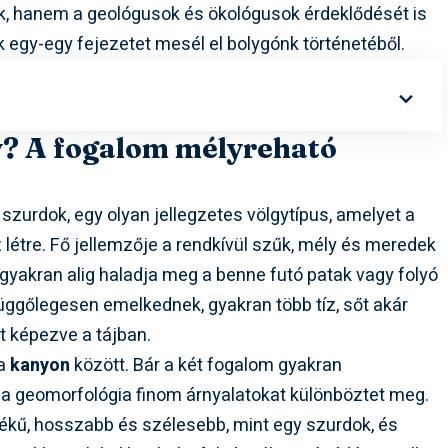
k, hanem a geológusok és ökológusok érdeklődését is
k egy-egy fejezetet mesél el bolygónk történetéből.
gy? A fogalom mélyreható
szurdok, egy olyan jellegzetes völgytípus, amelyet a
 létre. Fő jellemzője a rendkívül szűk, mély és meredek
 gyakran alig haladja meg a benne futó patak vagy folyó
üggőlegesen emelkednek, gyakran több tíz, sőt akár
t képezve a tájban.
 a
kanyon
között. Bár a két fogalom gyakran
 a geomorfológia finom árnyalatokat különböztet meg.
ékű, hosszabb és szélesebb, mint egy szurdok, és