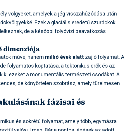
mély völgyeket, amelyek a jég visszahúzódása után
urdokvölgyekké. Ezek a glaciális eredetű szurdokok
elkeznek, de a későbbi folyóvízi beavatkozás
dő dimenziója
anatok műve, hanem
millió évek alatt
zajló folyamat. A
, de folyamatos koptatása, a tektonikus erők és az
ják ki ezeket a monumentális természeti csodákat. A
csendes, de könyörtelen szobrász, amely türelmesen
akulásának fázisai és
mikus és sokrétű folyamat, amely több, egymásra
ztül valósul meg. Bár a pontos lépések az adott