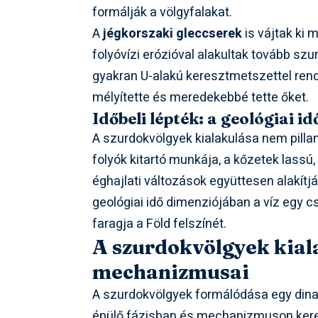
formálják a völgyfalakat.
A
jégkorszaki gleccserek
is vájtak ki 
folyóvízi erózióval alakultak tovább sz
gyakran U-alakú keresztmetszettel rend
mélyítette és meredekebbé tette őket.
Időbeli lépték: a geológiai i
A szurdokvölgyek kialakulása nem pill
folyók kitartó munkája, a kőzetek lassú
éghajlati változások együttesen alakít
geológiai idő dimenziójában a víz egy 
faragja a Föld felszínét.
A szurdokvölgyek kial
mechanizmusai
A szurdokvölgyek formálódása egy dina
épülő fázisban és mechanizmuson keres