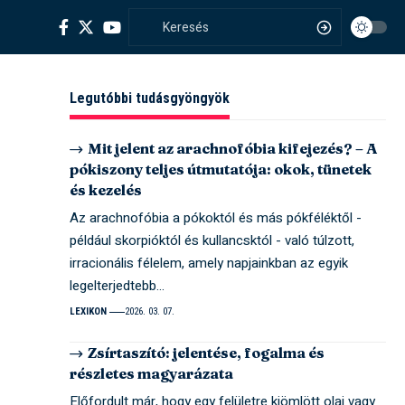
Legutóbbi tudásgyöngyök
Mit jelent az arachnofóbia kifejezés? – A
pókiszony teljes útmutatója: okok, tünetek
és kezelés
Az arachnofóbia a pókoktól és más pókféléktől -
például skorpióktól és kullancsktól - való túlzott,
irracionális félelem, amely napjainkban az egyik
legelterjedtebb…
LEXIKON
2026. 03. 07.
Zsírtaszító: jelentése, fogalma és
részletes magyarázata
Előfordult már, hogy egy felületre kiömlött olaj vagy