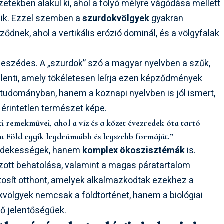
etekben alakul ki, ahol a folyó mélyre vágódása mellett
szik. Ezzel szemben a
szurdokvölgyek
gyakran
dnek, ahol a vertikális erózió dominál, és a völgyfalak
eszédes. A „szurdok” szó a magyar nyelvben a szűk,
elenti, amely tökéletesen leírja ezen képződmények
tudományban, hanem a köznapi nyelvben is jól ismert,
 érintetlen természet képe.
i remekművei, ahol a víz és a kőzet évezredek óta tartó
 a Föld egyik legdrámaibb és legszebb formáját.”
érdekességek, hanem
komplex ökoszisztémák
is.
ozott behatolása, valamint a magas páratartalom
ztosít otthont, amelyek alkalmazkodtak ezekhez a
kvölgyek nemcsak a földtörténet, hanem a biológiai
ő jelentőségűek.