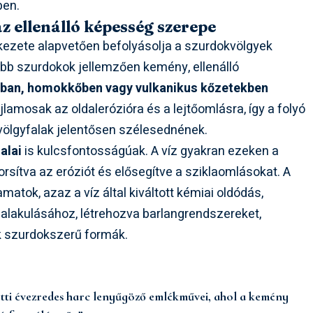
ben.
z ellenálló képesség szerepe
ezete alapvetően befolyásolja a szurdokvölgyek
bb szurdokok jellemzően kemény, ellenálló
tban, homokkőben vagy vulkanikus kőzetekben
jlamosak az oldalerózióra és a lejtőomlásra, így a folyó
 völgyfalak jelentősen szélesednének.
alai
is kulcsfontosságúak. A víz gyakran ezeken a
rsítva az eróziót és elősegítve a sziklaomlásokat. A
tok, azaz a víz által kiváltott kémiai oldódás,
ialakulásához, létrehozva barlangrendszereket,
k szurdokszerű formák.
ötti évezredes harc lenyűgöző emlékművei, ahol a kemény