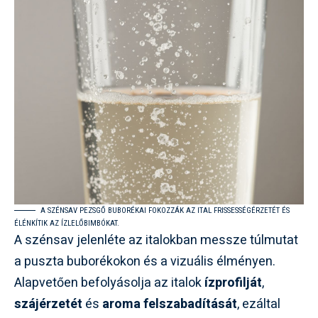
A SZÉNSAV PEZSGŐ BUBORÉKAI FOKOZZÁK AZ ITAL FRISSESSÉGÉRZETÉT ÉS
ÉLÉNKÍTIK AZ ÍZLELŐBIMBÓKAT.
A szénsav jelenléte az italokban messze túlmutat
a puszta buborékokon és a vizuális élményen.
Alapvetően befolyásolja az italok
ízprofilját
,
szájérzetét
és
aroma felszabadítását
, ezáltal