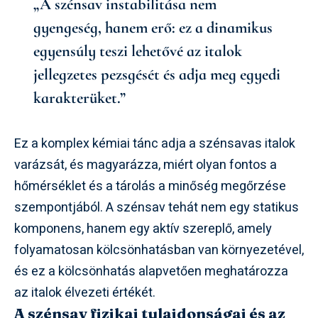
„A szénsav instabilitása nem
gyengeség, hanem erő: ez a dinamikus
egyensúly teszi lehetővé az italok
jellegzetes pezsgését és adja meg egyedi
karakterüket.”
Ez a komplex kémiai tánc adja a szénsavas italok
varázsát, és magyarázza, miért olyan fontos a
hőmérséklet és a tárolás a minőség megőrzése
szempontjából. A szénsav tehát nem egy statikus
komponens, hanem egy aktív szereplő, amely
folyamatosan kölcsönhatásban van környezetével,
és ez a kölcsönhatás alapvetően meghatározza
az italok élvezeti értékét.
A szénsav fizikai tulajdonságai és az