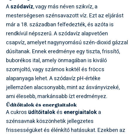
A
szódavíz
, vagy más néven szikvíz, a
mesterségesen szénsavazott víz. Ezt az eljárást
már a 18. században felfedezték, és azóta is
rendkívül népszerű. A szódavíz alapvetően
csapvíz, amelyet nagynyomású szén-dioxid gázzal
dúsítanak. Ennek eredménye egy tiszta, frissítő,
buborékos ital, amely önmagában is kiváló
szomjoltó, vagy számos koktél és fröccs
alapanyaga lehet. A szódavíz pH-értéke
jellemzően alacsonyabb, mint az ásványvizeké,
ami élesebb, markánsabb ízt eredményez.
Üdítőitalok és energiaitalok
A cukros
üdítőitalok
és
energiaitalok
a
szénsavnak köszönhetik jellegzetes
frissességüket és élénkítő hatásukat. Ezekben az