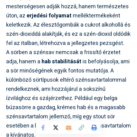
mesterségesen adják hozzá, hanem természetes
úton, az
erjedési folyamat
melléktermékeként
keletkezik. Az élesztőgombák a cukrot alkohollá és
szén-dioxiddá alakítják, és ez a szén-dioxid oldódik
fel az italban, létrehozva a jellegzetes pezsgést.
A sörben a szénsav nemcsak a frissítő érzetet
adja, hanem a
hab stabilitását
is befolyásolja, ami
a sör minőségének egyik fontos mutatója. A
különböző sörtípusok eltérő szénsavtartalommal
rendelkeznek, ami hozzájárul a sokszínű
ízvilághoz és szájérzethez. Például egy belga
búzasörre a gazdag, krémes hab és a magasabb
szénsavtartalom jellemző, míg egy stout sör
esetében a lágyabb, alacsonyabb szénsavtartalom
a kívánatos.