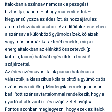
italokban a szénsav nemcsak a pezsgést
biztosítja, hanem – ahogy már említettük –
kiegyensúlyozza az édes ízt, és hozzájárul az
aroma felszabadításához. Az üdítőitalok esetében
a szénsav a különböző gyümölcsízek, kólaízek
vagy más aromák karakterét emeli ki, míg az
energiaitalokban az élénkítő összetevők (pl.
koffein, taurin) hatását egészíti ki a frissítő
szájérzettel.
Az édes szénsavas italok piacán hatalmas a
választék, a klasszikus kólaitaloktól a gyümölcsös
szénsavas üdítőkig. Mindegyik termék gondosan
beállított szénsavtartalommal rendelkezik, hogy a
gyártó által kívánt íz- és szájérzetet nyújtsa.
Fontos azonban megjegyezni, hogy ezek az italok