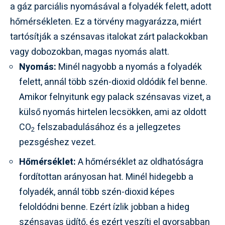
a gáz parciális nyomásával a folyadék felett, adott
hőmérsékleten. Ez a törvény magyarázza, miért
tartósítják a szénsavas italokat zárt palackokban
vagy dobozokban, magas nyomás alatt.
Nyomás:
Minél nagyobb a nyomás a folyadék
felett, annál több szén-dioxid oldódik fel benne.
Amikor felnyitunk egy palack szénsavas vizet, a
külső nyomás hirtelen lecsökken, ami az oldott
CO
felszabadulásához és a jellegzetes
2
pezsgéshez vezet.
Hőmérséklet:
A hőmérséklet az oldhatóságra
fordítottan arányosan hat. Minél hidegebb a
folyadék, annál több szén-dioxid képes
feloldódni benne. Ezért ízlik jobban a hideg
szénsavas üdítő, és ezért veszíti el gyorsabban