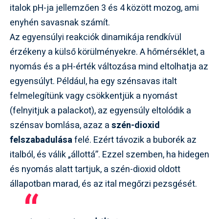
italok pH-ja jellemzően 3 és 4 között mozog, ami
enyhén savasnak számít.
Az egyensúlyi reakciók dinamikája rendkívül
érzékeny a külső körülményekre. A hőmérséklet, a
nyomás és a pH-érték változása mind eltolhatja az
egyensúlyt. Például, ha egy szénsavas italt
felmelegítünk vagy csökkentjük a nyomást
(felnyitjuk a palackot), az egyensúly eltolódik a
szénsav bomlása, azaz a
szén-dioxid
felszabadulása
felé. Ezért távozik a buborék az
italból, és válik „állottá”. Ezzel szemben, ha hidegen
és nyomás alatt tartjuk, a szén-dioxid oldott
állapotban marad, és az ital megőrzi pezsgését.