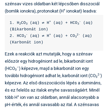
szénsav vizes oldatban két lépcsőben disszociál
+
(bomlik ionokra), protonokat (H
ionokat) leadva:
+
-
1. H
CO
 (aq) ⇌ H
 (aq) + HCO
 (aq) 
2
3
3
(Bikarbonát ion)

-
+
2-
2. HCO
 (aq) ⇌ H
 (aq) + CO
 (aq) 
3
3
(Karbonát ion)
Ezek a reakciók azt mutatják, hogy a szénsav
először egy hidrogéniont ad le, bikarbonát iont
–
(HCO
) képezve, majd a bikarbonát ion egy
3
2-
további hidrogéniont adhat le, karbonát iont (CO
)
3
képezve. Az első disszociációs lépés a domináns,
és ez felelős az italok enyhe savasságáért. Minél
+
több H
ion van az oldatban, annál alacsonyabb a
pH-érték, és annál savasabb az ital. A szénsavas