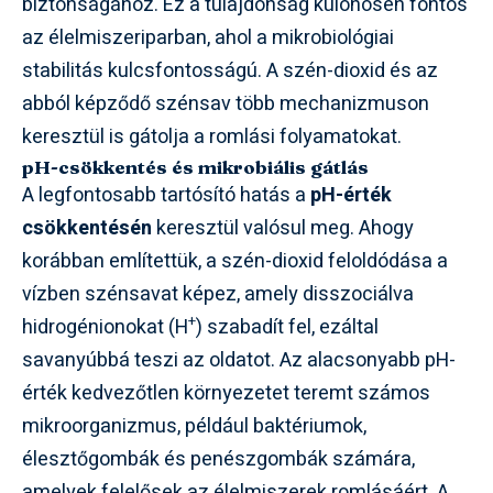
biztonságához. Ez a tulajdonság különösen fontos
az élelmiszeriparban, ahol a mikrobiológiai
stabilitás kulcsfontosságú. A szén-dioxid és az
abból képződő szénsav több mechanizmuson
keresztül is gátolja a romlási folyamatokat.
pH-csökkentés és mikrobiális gátlás
A legfontosabb tartósító hatás a
pH-érték
csökkentésén
keresztül valósul meg. Ahogy
korábban említettük, a szén-dioxid feloldódása a
vízben szénsavat képez, amely disszociálva
+
hidrogénionokat (H
) szabadít fel, ezáltal
savanyúbbá teszi az oldatot. Az alacsonyabb pH-
érték kedvezőtlen környezetet teremt számos
mikroorganizmus, például baktériumok,
élesztőgombák és penészgombák számára,
amelyek felelősek az élelmiszerek romlásáért. A