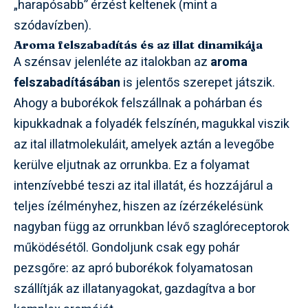
„harapósabb” érzést keltenek (mint a
szódavízben).
Aroma felszabadítás és az illat dinamikája
A szénsav jelenléte az italokban az
aroma
felszabadításában
is jelentős szerepet játszik.
Ahogy a buborékok felszállnak a pohárban és
kipukkadnak a folyadék felszínén, magukkal viszik
az ital illatmolekuláit, amelyek aztán a levegőbe
kerülve eljutnak az orrunkba. Ez a folyamat
intenzívebbé teszi az ital illatát, és hozzájárul a
teljes ízélményhez, hiszen az ízérzékelésünk
nagyban függ az orrunkban lévő szaglóreceptorok
működésétől. Gondoljunk csak egy pohár
pezsgőre: az apró buborékok folyamatosan
szállítják az illatanyagokat, gazdagítva a bor