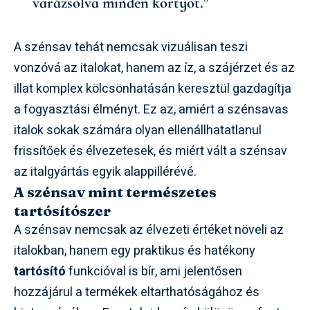
varázsolva minden kortyot.”
A szénsav tehát nemcsak vizuálisan teszi
vonzóvá az italokat, hanem az íz, a szájérzet és az
illat komplex kölcsönhatásán keresztül gazdagítja
a fogyasztási élményt. Ez az, amiért a szénsavas
italok sokak számára olyan ellenállhatatlanul
frissítőek és élvezetesek, és miért vált a szénsav
az italgyártás egyik alappillérévé.
A szénsav mint természetes
tartósítószer
A szénsav nemcsak az élvezeti értéket növeli az
italokban, hanem egy praktikus és hatékony
tartósító
funkcióval is bír, ami jelentősen
hozzájárul a termékek eltarthatóságához és