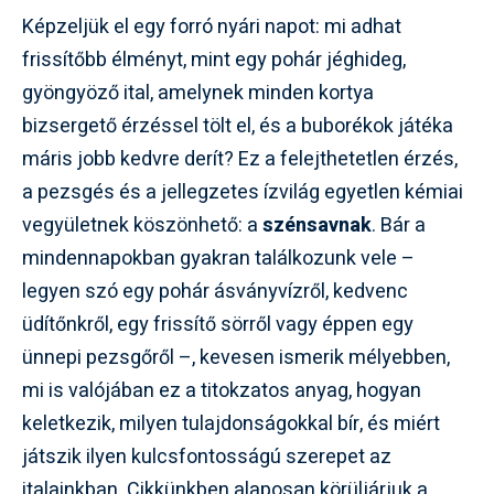
Képzeljük el egy forró nyári napot: mi adhat
frissítőbb élményt, mint egy pohár jéghideg,
gyöngyöző ital, amelynek minden kortya
bizsergető érzéssel tölt el, és a buborékok játéka
máris jobb kedvre derít? Ez a felejthetetlen érzés,
a pezsgés és a jellegzetes ízvilág egyetlen kémiai
vegyületnek köszönhető: a
szénsavnak
. Bár a
mindennapokban gyakran találkozunk vele –
legyen szó egy pohár ásványvízről, kedvenc
üdítőnkről, egy frissítő sörről vagy éppen egy
ünnepi pezsgőről –, kevesen ismerik mélyebben,
mi is valójában ez a titokzatos anyag, hogyan
keletkezik, milyen tulajdonságokkal bír, és miért
játszik ilyen kulcsfontosságú szerepet az
italainkban. Cikkünkben alaposan körüljárjuk a