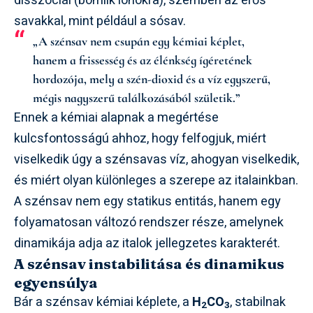
disszociál (bomlik ionokra), szemben az erős
savakkal, mint például a sósav.
„A szénsav nem csupán egy kémiai képlet,
hanem a frissesség és az élénkség ígéretének
hordozója, mely a szén-dioxid és a víz egyszerű,
mégis nagyszerű találkozásából születik.”
Ennek a kémiai alapnak a megértése
kulcsfontosságú ahhoz, hogy felfogjuk, miért
viselkedik úgy a szénsavas víz, ahogyan viselkedik,
és miért olyan különleges a szerepe az italainkban.
A szénsav nem egy statikus entitás, hanem egy
folyamatosan változó rendszer része, amelynek
dinamikája adja az italok jellegzetes karakterét.
A szénsav instabilitása és dinamikus
egyensúlya
Bár a szénsav kémiai képlete, a
H
CO
, stabilnak
2
3