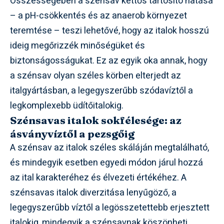
Összességében a szénsav kettős tartósító hatása
– a pH-csökkentés és az anaerob környezet
teremtése – teszi lehetővé, hogy az italok hosszú
ideig megőrizzék minőségüket és
biztonságosságukat. Ez az egyik oka annak, hogy
a szénsav olyan széles körben elterjedt az
italgyártásban, a legegyszerűbb szódavíztől a
legkomplexebb üdítőitalokig.
Szénsavas italok sokfélesége: az
ásványvíztől a pezsgőig
A szénsav az italok széles skáláján megtalálható,
és mindegyik esetben egyedi módon járul hozzá
az ital karakteréhez és élvezeti értékéhez. A
szénsavas italok diverzitása lenyűgöző, a
legegyszerűbb víztől a legösszetettebb erjesztett
italokig, mindegyik a szénsavnak köszönheti