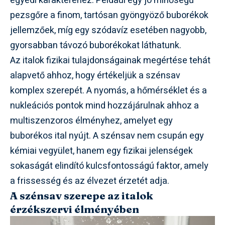
egyedi karakteréhez. Például egy jó minőségű
pezsgőre a finom, tartósan gyöngyöző buborékok
jellemzőek, míg egy szódavíz esetében nagyobb,
gyorsabban távozó buborékokat láthatunk.
Az italok fizikai tulajdonságainak megértése tehát
alapvető ahhoz, hogy értékeljük a szénsav
komplex szerepét. A nyomás, a hőmérséklet és a
nukleációs pontok mind hozzájárulnak ahhoz a
multiszenzoros élményhez, amelyet egy
buborékos ital nyújt. A szénsav nem csupán egy
kémiai vegyület, hanem egy fizikai jelenségek
sokaságát elindító kulcsfontosságú faktor, amely
a frissesség és az élvezet érzetét adja.
A szénsav szerepe az italok
érzékszervi élményében