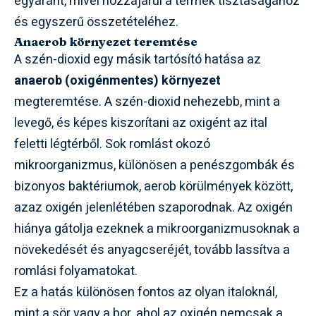
egyaránt, mivel hozzájárul a termék tisztaságához
és egyszerű összetételéhez.
Anaerob környezet teremtése
A szén-dioxid egy másik tartósító hatása az
anaerob (oxigénmentes) környezet
megteremtése. A szén-dioxid nehezebb, mint a
levegő, és képes kiszorítani az oxigént az ital
feletti légtérből. Sok romlást okozó
mikroorganizmus, különösen a penészgombák és
bizonyos baktériumok, aerob körülmények között,
azaz oxigén jelenlétében szaporodnak. Az oxigén
hiánya gátolja ezeknek a mikroorganizmusoknak a
növekedését és anyagcseréjét, tovább lassítva a
romlási folyamatokat.
Ez a hatás különösen fontos az olyan italoknál,
mint a sör vagy a bor, ahol az oxigén nemcsak a