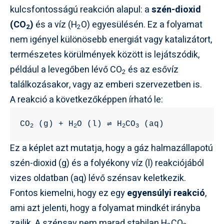
kulcsfontosságú reakción alapul: a
szén-dioxid
(CO
)
és a víz (H
O) egyesülésén. Ez a folyamat
2
2
nem igényel különösebb energiát vagy katalizátort,
természetes körülmények között is lejátszódik,
például a levegőben lévő CO
és az esővíz
2
találkozásakor, vagy az emberi szervezetben is.
A reakció a következőképpen írható le:
CO
 (g) + H
O (l) ⇌ H
CO
 (aq)
2
2
2
3
Ez a képlet azt mutatja, hogy a gáz halmazállapotú
szén-dioxid (g) és a folyékony víz (l) reakciójából
vizes oldatban (aq) lévő szénsav keletkezik.
Fontos kiemelni, hogy ez egy
egyensúlyi reakció
,
ami azt jelenti, hogy a folyamat mindkét irányba
zajlik. A szénsav nem marad stabilan H
CO