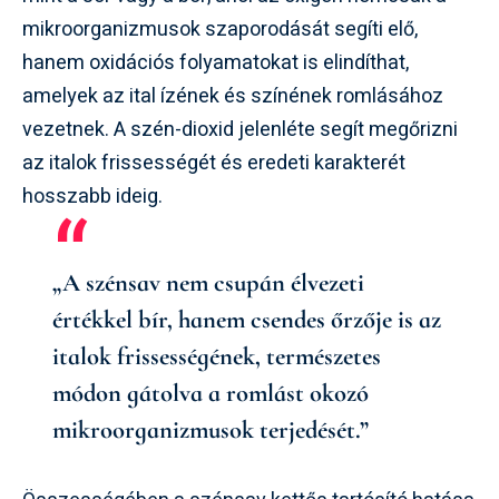
mikroorganizmusok szaporodását segíti elő,
hanem oxidációs folyamatokat is elindíthat,
amelyek az ital ízének és színének romlásához
vezetnek. A szén-dioxid jelenléte segít megőrizni
az italok frissességét és eredeti karakterét
hosszabb ideig.
„A szénsav nem csupán élvezeti
értékkel bír, hanem csendes őrzője is az
italok frissességének, természetes
módon gátolva a romlást okozó
mikroorganizmusok terjedését.”