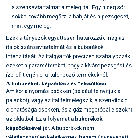
a szénsavtartalmát a meleg ital. Egy hideg sör
sokkal tovább megőrzi a habját és a pezsgését,
mint egy meleg.
Ezek a tényezők együttesen határozzák meg az
italok szénsavtartalmát és a buborékok
intenzitását. Az italgyártók precízen szabályozzák
ezeket a paramétereket, hogy a kívánt pezsgést és
ízprofilt érjék el a különböző termékeknél.
A buborékok képződése és felszállása
Amikor a nyomás csökken (például felnyitjuk a
palackot), vagy az ital felmelegszik, a szén-dioxid
oldhatósága csökken, és a gáz megpróbál elszökni
az oldatból. Ez a folyamat a
buborékok
képződésével
jár. A buborékok nem
véletlenszerűen keletkeznek, hanem úgynevezett