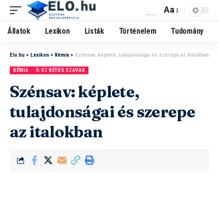
Aa
Állatok
Lexikon
Listák
Történelem
Tudomány
Elo.hu
>
Lexikon
>
Kémia
>
Szénsav: képlete, tulajdonságai és szerepe az italokban
KÉMIA
S-SZ BETŰS SZAVAK
Szénsav: képlete,
tulajdonságai és szerepe
az italokban