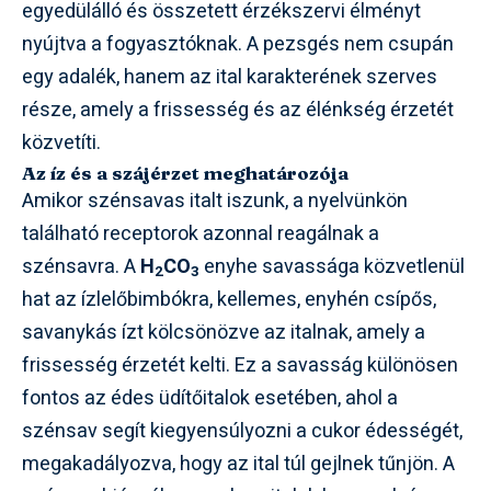
egyedülálló és összetett érzékszervi élményt
nyújtva a fogyasztóknak. A pezsgés nem csupán
egy adalék, hanem az ital karakterének szerves
része, amely a frissesség és az élénkség érzetét
közvetíti.
Az íz és a szájérzet meghatározója
Amikor szénsavas italt iszunk, a nyelvünkön
található receptorok azonnal reagálnak a
szénsavra. A
H
CO
enyhe savassága közvetlenül
2
3
hat az ízlelőbimbókra, kellemes, enyhén csípős,
savanykás ízt kölcsönözve az italnak, amely a
frissesség érzetét kelti. Ez a savasság különösen
fontos az édes üdítőitalok esetében, ahol a
szénsav segít kiegyensúlyozni a cukor édességét,
megakadályozva, hogy az ital túl gejlnek tűnjön. A