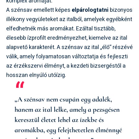
komplex aromáját.
A szénsav emellett képes
elpárologtatni
bizonyos
illékony vegyületeket az italból, amelyek egyébként
elfedhetnék más aromákat. Ezáltal tisztább,
élesebb ízprofilt eredményezhet, kiemelve az ital
alapvető karakterét. A szénsav az ital „élő” részévé
válik, amely folyamatosan változtatja és fejleszti
az érzékszervi élményt, a kezdeti bizsergéstől a
hosszan elnyúló utóízig.
„A szénsav nem csupán egy adalék,
hanem az ital lelke, amely a pezsgésen
keresztül életet lehel az ízekbe és
aromákba, egy felejthetetlen élménnyé