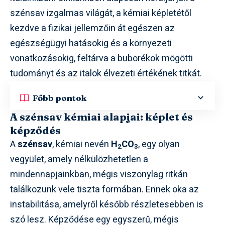
szénsav izgalmas világát, a kémiai képletétől
kezdve a fizikai jellemzőin át egészen az
egészségügyi hatásokig és a környezeti
vonatkozásokig, feltárva a buborékok mögötti
tudományt és az italok élvezeti értékének titkát.
Főbb pontok
A szénsav kémiai alapjai: képlet és
képződés
A
szénsav
, kémiai nevén
H
CO
, egy olyan
2
3
vegyület, amely nélkülözhetetlen a
mindennapjainkban, mégis viszonylag ritkán
találkozunk vele tiszta formában. Ennek oka az
instabilitása, amelyről később részletesebben is
szó lesz. Képződése egy egyszerű, mégis