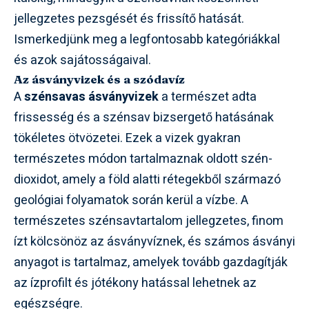
jellegzetes pezsgését és frissítő hatását.
Ismerkedjünk meg a legfontosabb kategóriákkal
és azok sajátosságaival.
Az ásványvizek és a szódavíz
A
szénsavas ásványvizek
a természet adta
frissesség és a szénsav bizsergető hatásának
tökéletes ötvözetei. Ezek a vizek gyakran
természetes módon tartalmaznak oldott szén-
dioxidot, amely a föld alatti rétegekből származó
geológiai folyamatok során kerül a vízbe. A
természetes szénsavtartalom jellegzetes, finom
ízt kölcsönöz az ásványvíznek, és számos ásványi
anyagot is tartalmaz, amelyek tovább gazdagítják
az ízprofilt és jótékony hatással lehetnek az
egészségre.