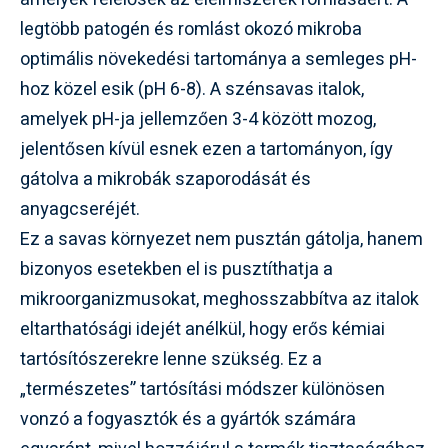
legtöbb patogén és romlást okozó mikroba
optimális növekedési tartománya a semleges pH-
hoz közel esik (pH 6-8). A szénsavas italok,
amelyek pH-ja jellemzően 3-4 között mozog,
jelentősen kívül esnek ezen a tartományon, így
gátolva a mikrobák szaporodását és
anyagcseréjét.
Ez a savas környezet nem pusztán gátolja, hanem
bizonyos esetekben el is pusztíthatja a
mikroorganizmusokat, meghosszabbítva az italok
eltarthatósági idejét anélkül, hogy erős kémiai
tartósítószerekre lenne szükség. Ez a
„természetes” tartósítási módszer különösen
vonzó a fogyasztók és a gyártók számára