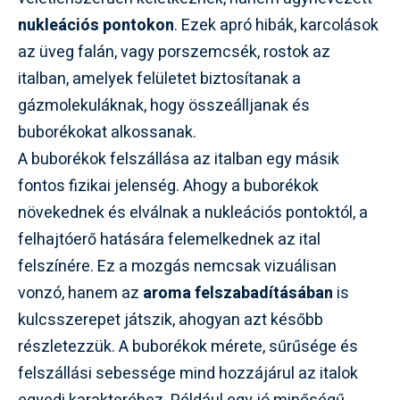
nukleációs pontokon
. Ezek apró hibák, karcolások
az üveg falán, vagy porszemcsék, rostok az
italban, amelyek felületet biztosítanak a
gázmolekuláknak, hogy összeálljanak és
buborékokat alkossanak.
A buborékok felszállása az italban egy másik
fontos fizikai jelenség. Ahogy a buborékok
növekednek és elválnak a nukleációs pontoktól, a
felhajtóerő hatására felemelkednek az ital
felszínére. Ez a mozgás nemcsak vizuálisan
vonzó, hanem az
aroma felszabadításában
is
kulcsszerepet játszik, ahogyan azt később
részletezzük. A buborékok mérete, sűrűsége és
felszállási sebessége mind hozzájárul az italok