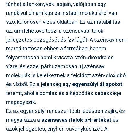
tűnhet a tankönyvek lapjain, valójában egy
rendkívül dinamikus és instabil molekuláról van
szó, különösen vizes oldatban. Ez az instabilitás
az, ami lehetővé teszi a szénsavas italok
jellegzetes pezsgését és ízvilágát. A szénsav nem
marad tartósan ebben a formában, hanem
folyamatosan bomlik vissza szén-dioxidra és
vízre, és ezzel párhuzamosan új szénsav
molekulák is keletkeznek a feloldott szén-dioxidból
és vízből. Ez a jelenség egy
egyensúlyi állapotot
teremt, ahol a bomlás és a képződés sebessége
megegyezik.
Ez az egyensúlyi rendszer több lépésben zajlik, és
magyarázza a
szénsavas italok pH-értékét
és
azok jellegzetes, enyhén savanykás ízét. A