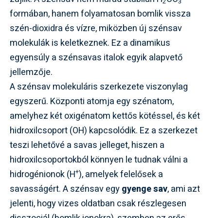
2
3
formában, hanem folyamatosan bomlik vissza
szén-dioxidra és vízre, miközben új szénsav
molekulák is keletkeznek. Ez a dinamikus
egyensúly a szénsavas italok egyik alapvető
jellemzője.
A szénsav molekuláris szerkezete viszonylag
egyszerű. Központi atomja egy szénatom,
amelyhez két oxigénatom kettős kötéssel, és két
hidroxilcsoport (OH) kapcsolódik. Ez a szerkezet
teszi lehetővé a savas jelleget, hiszen a
hidroxilcsoportokból könnyen le tudnak válni a
+
hidrogénionok (H
), amelyek felelősek a
savasságért. A szénsav egy
gyenge sav
, ami azt
jelenti, hogy vizes oldatban csak részlegesen