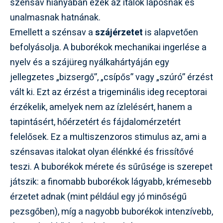
szénsav hiányában ezek az italok laposnak és
unalmasnak hatnának.
Emellett a szénsav a
szájérzetet
is alapvetően
befolyásolja. A buborékok mechanikai ingerlése a
nyelv és a szájüreg nyálkahártyáján egy
jellegzetes „bizsergő”, „csípős” vagy „szúró” érzést
vált ki. Ezt az érzést a trigeminális ideg receptorai
érzékelik, amelyek nem az ízlelésért, hanem a
tapintásért, hőérzetért és fájdalomérzetért
felelősek. Ez a multiszenzoros stimulus az, ami a
szénsavas italokat olyan élénkké és frissítővé
teszi. A buborékok mérete és sűrűsége is szerepet
játszik: a finomabb buborékok lágyabb, krémesebb
érzetet adnak (mint például egy jó minőségű
pezsgőben), míg a nagyobb buborékok intenzívebb,