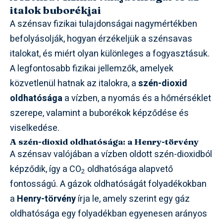
italok buborékjai
A szénsav fizikai tulajdonságai nagymértékben
befolyásolják, hogyan érzékeljük a szénsavas
italokat, és miért olyan különleges a fogyasztásuk.
A legfontosabb fizikai jellemzők, amelyek
közvetlenül hatnak az italokra, a
szén-dioxid
oldhatósága
a vízben, a nyomás és a hőmérséklet
szerepe, valamint a buborékok képződése és
viselkedése.
A szén-dioxid oldhatósága: a Henry-törvény
A szénsav valójában a vízben oldott szén-dioxidból
képződik, így a CO
oldhatósága alapvető
2
fontosságú. A gázok oldhatóságát folyadékokban
a
Henry-törvény
írja le, amely szerint egy gáz
oldhatósága egy folyadékban egyenesen arányos