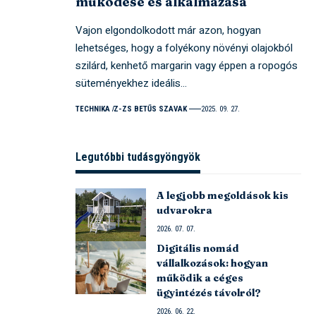
működése és alkalmazása
Vajon elgondolkodott már azon, hogyan
lehetséges, hogy a folyékony növényi olajokból
szilárd, kenhető margarin vagy éppen a ropogós
süteményekhez ideális…
TECHNIKA
Z-ZS BETŰS SZAVAK
2025. 09. 27.
Legutóbbi tudásgyöngyök
A legjobb megoldások kis
udvarokra
2026. 07. 07.
Digitális nomád
vállalkozások: hogyan
működik a céges
ügyintézés távolról?
2026. 06. 22.