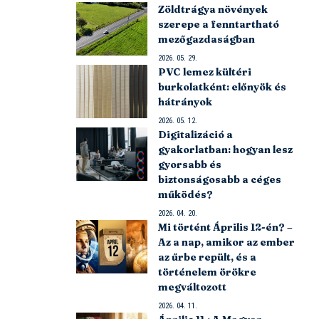
Zöldtrágya növények
szerepe a fenntartható
mezőgazdaságban
2026. 05. 29.
PVC lemez kültéri
burkolatként: előnyök és
hátrányok
2026. 05. 12.
Digitalizáció a
gyakorlatban: hogyan lesz
gyorsabb és
biztonságosabb a céges
működés?
2026. 04. 20.
Mi történt Április 12-én? –
Az a nap, amikor az ember
az űrbe repült, és a
történelem örökre
megváltozott
2026. 04. 11.