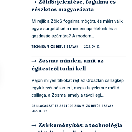
ZöldS: jelentése, fogalma és
részletes magyarázata
Mi rejlik a ZöldS fogalma mögött, és miért válik
egyre sürgetőbbé a mindennapi életünk és a
gazdaság számára? A modern…
TECHNIKA
Z-ZS BETŰS SZAVAK
2025. 09. 27.
Zosma: minden, amit az
égitestről tudni kell
Vajon milyen titkokat rejt az Oroszlán csillagkép
egyik kevésbé ismert, mégis figyelemre méltó
csillaga, a Zosma, amely a távoli égi…
CSILLAGÁSZAT ÉS ASZTROFIZIKA
Z-ZS BETŰS SZAVAK
2025. 09. 27.
Zsírkeményítés: a technológia