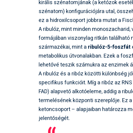
királis szénatomjának (a ketózok esetéb
szénatom) konfigurációjára utal, összeh
ez a hidroxilcsoport jobbra mutat a Fis
A ribulóz, mint minden monoszacharid, v
formájában viszonylag ritkán található
származékai, mint a
ribulóz-5-foszfát
metabolikus útvonalakban. Ezek a foszfo
lehetővé teszik számukra az enzimek ált
A ribulóz és a ribóz közötti különbség j
specifikus funkcióit. Míg a ribóz az RN
FAD) alapvető alkotóeleme, addig a ribu
termelésének központi szereplője. Ez a
ketoncsoport – alapjaiban határozza meg
jelentőségét.