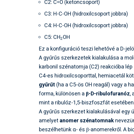
C2: C=O (ketoncsoport)
C3: H-C-OH (hidroxilcsoport jobbra)
C4: H-C-OH (hidroxilcsoport jobbra)
C5: CH
OH
2
Ez a konfiguráció teszi lehetővé a D-jel
A gyűrűs szerkezetek kialakulása a mole
karbonil szénatomja (C2) reakcióba lép 
C4-es hidroxilcsoporttal, hemiacetál kö
gyűrűt
(ha a C5-ös OH reagál) vagy a h
forma, különösen a
β-D-ribulofuranóz
,
mint a ribulóz-1,5-biszfoszfát esetében
A gyűrűs szerkezet kialakulásával egy ú
amelyet
anomer szénatomnak
nevezün
beszélhetünk α- és β-anomerekről. A bi