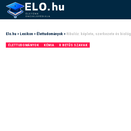
Elo.hu
>
Lexikon
>
Élettudományok
>
Ribulóz: képlete, szerkezete és biológ
ÉLETTUDOMÁNYOK
KÉMIA
R BETŰS SZAVAK