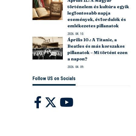
Április 11.: A Magyar
történelem és kultúra egyik
legfontosabb napja
események, évfordulók és
emlékezetes pillanatok
2026. 04. 10.
Április 10.: A Titanic, a
Beatles és más korszakos
pillanatok – Mi történt ezen
a napon?
2026. 04. 09.
Follow US on Socials