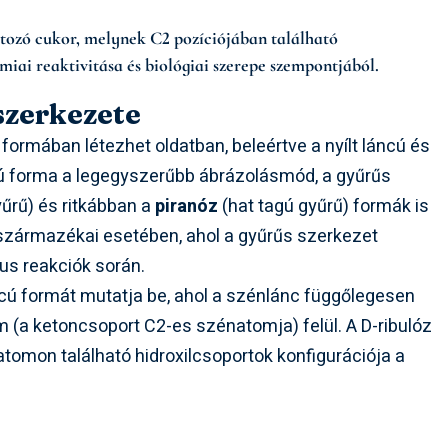
rtozó cukor, melynek C2 pozíciójában található
miai reaktivitása és biológiai szerepe szempontjából.
szerkezete
 formában létezhet oldatban, beleértve a nyílt láncú és
ncú forma a legegyszerűbb ábrázolásmód, a gyűrűs
yűrű) és ritkábban a
piranóz
(hat tagú gyűrű) formák is
t származékai esetében, ahol a gyűrűs szerkezet
kus reakciók során.
ncú formát mutatja be, ahol a szénlánc függőlegesen
m (a ketoncsoport C2-es szénatomja) felül. A D-ribulóz
omon található hidroxilcsoportok konfigurációja a