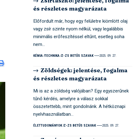
Zsírtaszító: jelentése, fogalma
és részletes magyarázata
Előfordult már, hogy egy felületre kiömlött olaj
vagy zsír szinte nyom nélkül, vagy legalábbis
minimális erőfeszítéssel eltűnt, esetleg soha
nem…
KÉMIA
TECHNIKA
Z-ZS BETŰS SZAVAK
2025. 09. 27.
Zöldségek: jelentése, fogalma
és részletes magyarázata
Mi is az a zöldség valójában? Egy egyszerűnek
tűnő kérdés, amelyre a válasz sokkal
összetettebb, mint gondolnánk. A hétköznapi
nyelvhasználatban…
ÉLETTUDOMÁNYOK
Z-ZS BETŰS SZAVAK
2025. 09. 27.