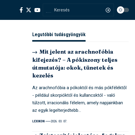
Legutóbbi tudásgyöngyök
Mit jelent az arachnofóbia
kifejezés? – A pókiszony teljes
útmutatója: okok, tünetek és
kezelés
Az arachnofóbia a pókoktól és más pókféléktől
- például skorpióktól és kullancsktól - való
túlzott, irracionális félelem, amely napjainkban
az egyik legelterjedtebb…
LEXIKON
2026. 03. 07.