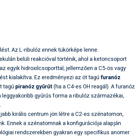
ölést. Az L-ribulóz ennek tükörképe lenne.
kulán belüli reakcióval történik, ahol a ketoncsoport
az egyik hidroxilcsoporttal, jellemzően a C5-ös vagy
tést kialakítva. Ez eredményezi az öt tagú
furanóz
at tagú
piranóz gyűrűt
(ha a C4-es OH reagál). A furanóz
 a leggyakoribb gyűrűs forma a ribulóz származékai,
.
jabb királis centrum jön létre a C2-es szénatomon,
k. Ennek a szénatomnak a konfigurációja alapján
ológiai rendszerekben gyakran egy specifikus anomer