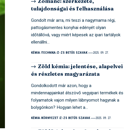
Zománc: szerkezete,
tulajdonságai és felhasználása
Gondolt már arra, mi teszi a nagymama régi,
pattogásmentes konyhai edényét olyan
időtállóvá, vagy miért képesek az ipari tartályok
ellenállni…
KÉMIA
TECHNIKA
Z-ZS BETŰS SZAVAK
2025. 09. 27.
Zöld kémia: jelentése, alapelvei
és részletes magyarázata
Gondolkodott már azon, hogy a
mindennapjainkat átszövő vegyipari termékek és
folyamatok vajon milyen lábnyomot hagynak a
bolygónkon? Hogyan lehet a…
KÉMIA
KÖRNYEZET
Z-ZS BETŰS SZAVAK
2025. 09. 27.