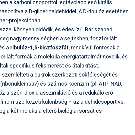
en a karbonilcsoporttól legtávolabb eső királis
asonlítva a D-glicerinaldehiddel. A D-ribulóz esetében
cher-projekcióban.
ízzel könnyen oldódik, és édes ízű. Bár szabad
 meg nagy mennyiségben a sejtekben, foszforilált
és a
ribulóz-1,5-biszfoszfát
, rendkívül fontosak a
rilált formák a molekula energiatartalmát növelik, és
ali specifikus felismerést és átalakítást.
ól szemlélteti a cukrok szerkezeti sokféleségét és
S (ribonukleinsav) és számos koenzim (pl. ATP, NAD,
lóz a szén-dioxid asszimiláció és a redukáló erő
 finom szerkezeti különbség – az aldehidcsoport vs.
 a két molekula eltérő biológiai sorsát és