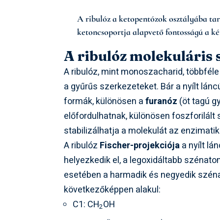
A ribulóz a ketopentózok osztályába ta
ketoncsoportja alapvető fontosságú a ké
A ribulóz molekuláris 
A ribulóz, mint monoszacharid, többféle
a gyűrűs szerkezeteket. Bár a nyílt lá
formák, különösen a
furanóz
(öt tagú g
előfordulhatnak, különösen foszforilál
stabilizálhatja a molekulát az enzimati
A ribulóz
Fischer-projekciója
a nyílt lá
helyezkedik el, a legoxidáltabb szénato
esetében a harmadik és negyedik szénat
következőképpen alakul:
C1: CH
OH
2