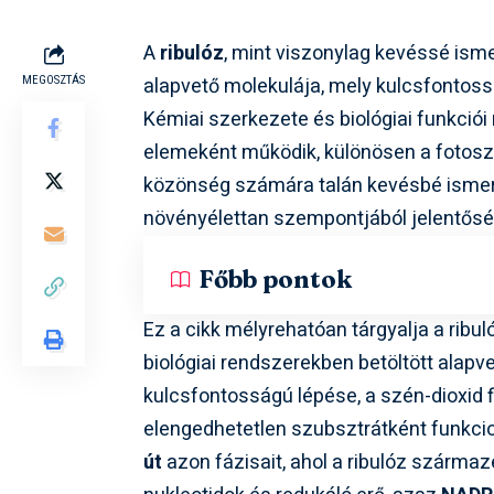
A
ribulóz
, mint viszonylag kevéssé ism
alapvető molekulája, mely kulcsfontoss
MEGOSZTÁS
Kémiai szerkezete és biológiai funkciói
elemeként működik, különösen a fotosz
közönség számára talán kevésbé ismert,
növényélettan szempontjából jelentősé
Főbb pontok
Ez a cikk mélyrehatóan tárgyalja a ribul
biológiai rendszerekben betöltött alapv
kulcsfontosságú lépése, a szén-dioxid f
elengedhetetlen szubsztrátként funkcio
út
azon fázisait, ahol a ribulóz szárma