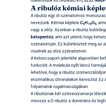
nukleotidok és redukáló erő, azaz
NAD
A ribulóz kémiai képle
A ribulóz egy öt szénatomos monoszac
nevezünk. Kémiai képlete
C
H
O
, am
5
10
5
vagy a xilóz. Azonban a ribulóz különle
ketopentóz
, ami azt jelenti, hogy ket
szénatomján. Ez különbözteti meg az a
viselnek az első szénatomon.
A ketoncsoport jelenléte alapvetően befo
funkcióit. A molekula nyílt láncú formá
lehetővé, hogy a ribulóz izomerizálódjo
enzimatikus útvonalakon keresztül. Ez
folyamatok rugalmasságában.
A ribulóznak két sztereoizomerje létezi
messze a D-ribulóz a domináns és legfo