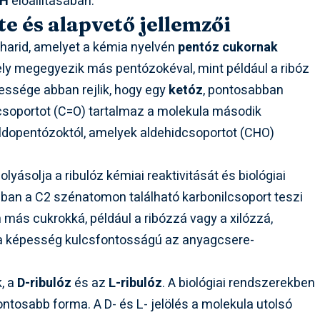
PH
előállításában.
te és alapvető jellemzői
harid, amelyet a kémia nyelvén
pentóz cukornak
ely megegyezik más pentózokéval, mint például a ribóz
gessége abban rejlik, hogy egy
ketóz
, pontosabban
oncsoportot (C=O) tartalmaz a molekula második
ldopentózoktól, amelyek aldehidcsoportot (CHO)
lyásolja a ribulóz kémiai reaktivitását és biológiai
jában a C2 szénatomon található karbonilcsoport teszi
n más cukrokká, például a ribózzá vagy a xilózzá,
 a képesség kulcsfontosságú az anyagcsere-
k, a
D-ribulóz
és az
L-ribulóz
. A biológiai rendszerekben
ntosabb forma. A D- és L- jelölés a molekula utolsó