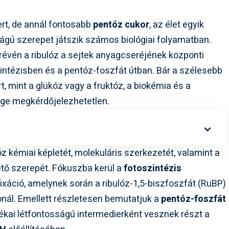
ert, de annál fontosabb
pentóz cukor
, az élet egyik
ágú szerepet játszik számos biológiai folyamatban.
 révén a ribulóz a sejtek anyagcseréjének központi
intézisben és a pentóz-foszfát útban. Bár a szélesebb
 mint a glükóz vagy a fruktóz, a biokémia és a
ge megkérdőjelezhetetlen.
óz kémiai képletét, molekuláris szerkezetét, valamint a
ető szerepét. Fókuszba kerül a
fotoszintézis
ixáció, amelynek során a ribulóz-1,5-biszfoszfát (RuBP)
nál. Emellett részletesen bemutatjuk a
pentóz-foszfát
zékai létfontosságú intermedierként vesznek részt a