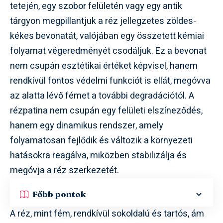
tetején, egy szobor felületén vagy egy antik
tárgyon megpillantjuk a réz jellegzetes zöldes-
kékes bevonatát, valójában egy összetett kémiai
folyamat végeredményét csodáljuk. Ez a bevonat
nem csupán esztétikai értéket képvisel, hanem
rendkívül fontos védelmi funkciót is ellát, megóvva
az alatta lévő fémet a további degradációtól. A
rézpatina nem csupán egy felületi elszíneződés,
hanem egy dinamikus rendszer, amely
folyamatosan fejlődik és változik a környezeti
hatásokra reagálva, miközben stabilizálja és
megóvja a réz szerkezetét.
Főbb pontok
A réz, mint fém, rendkívül sokoldalú és tartós, ám