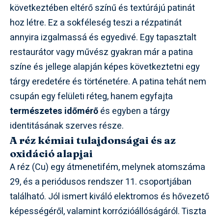
következtében eltérő színű és textúrájú patinát
hoz létre. Ez a sokféleség teszi a rézpatinát
annyira izgalmassá és egyedivé. Egy tapasztalt
restaurátor vagy művész gyakran már a patina
színe és jellege alapján képes következtetni egy
tárgy eredetére és történetére. A patina tehát nem
csupán egy felületi réteg, hanem egyfajta
természetes időmérő
és egyben a tárgy
identitásának szerves része.
A réz kémiai tulajdonságai és az
oxidáció alapjai
A réz (Cu) egy átmenetifém, melynek atomszáma
29, és a periódusos rendszer 11. csoportjában
található. Jól ismert kiváló elektromos és hővezető
képességéről, valamint korrózióállóságáról. Tiszta