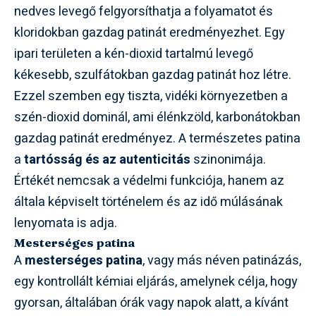
nedves levegő felgyorsíthatja a folyamatot és
kloridokban gazdag patinát eredményezhet. Egy
ipari területen a kén-dioxid tartalmú levegő
kékesebb, szulfátokban gazdag patinát hoz létre.
Ezzel szemben egy tiszta, vidéki környezetben a
szén-dioxid dominál, ami élénkzöld, karbonátokban
gazdag patinát eredményez. A természetes patina
a
tartósság és az autenticitás
szinonimája.
Értékét nemcsak a védelmi funkciója, hanem az
általa képviselt történelem és az idő múlásának
lenyomata is adja.
Mesterséges patina
A
mesterséges patina
, vagy más néven patinázás,
egy kontrollált kémiai eljárás, amelynek célja, hogy
gyorsan, általában órák vagy napok alatt, a kívánt