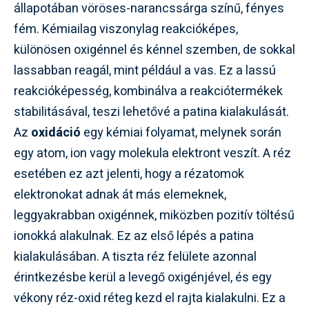
állapotában vöröses-narancssárga színű, fényes
fém. Kémiailag viszonylag reakcióképes,
különösen oxigénnel és kénnel szemben, de sokkal
lassabban reagál, mint például a vas. Ez a lassú
reakcióképesség, kombinálva a reakciótermékek
stabilitásával, teszi lehetővé a patina kialakulását.
Az
oxidáció
egy kémiai folyamat, melynek során
egy atom, ion vagy molekula elektront veszít. A réz
esetében ez azt jelenti, hogy a rézatomok
elektronokat adnak át más elemeknek,
leggyakrabban oxigénnek, miközben pozitív töltésű
ionokká alakulnak. Ez az első lépés a patina
kialakulásában. A tiszta réz felülete azonnal
érintkezésbe kerül a levegő oxigénjével, és egy
vékony réz-oxid réteg kezd el rajta kialakulni. Ez a