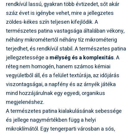
rendkívül lassú, gyakran több évtizedet, sőt akár
száz évet is igénybe vehet, mire a jellegzetes
zöldes-kékes szín teljesen kifejlődik. A
természetes patina vastagsága általában vékony,
néhány mikrométertől néhány tíz mikrométerig
terjedhet, és rendkívül stabil. A természetes patina
jellegzetessége a
mélység és a komplexitás
. A
réteg nem homogén, hanem számos kémiai
vegyületből áll, és a felület textúrája, az időjárás
viszontagságai, a napfény és az árnyék játéka
mind hozzájárulnak egy egyedi, organikus
megjelenéshez.
A természetes patina kialakulásának sebessége
és jellege nagymértékben függ a helyi
mikroklímától. Egy tengerparti városban a sós,