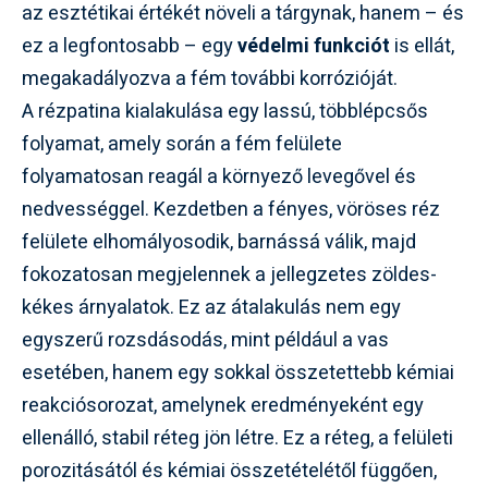
az esztétikai értékét növeli a tárgynak, hanem – és
ez a legfontosabb – egy
védelmi funkciót
is ellát,
megakadályozva a fém további korrózióját.
A rézpatina kialakulása egy lassú, többlépcsős
folyamat, amely során a fém felülete
folyamatosan reagál a környező levegővel és
nedvességgel. Kezdetben a fényes, vöröses réz
felülete elhomályosodik, barnássá válik, majd
fokozatosan megjelennek a jellegzetes zöldes-
kékes árnyalatok. Ez az átalakulás nem egy
egyszerű rozsdásodás, mint például a vas
esetében, hanem egy sokkal összetettebb kémiai
reakciósorozat, amelynek eredményeként egy
ellenálló, stabil réteg jön létre. Ez a réteg, a felületi
porozitásától és kémiai összetételétől függően,