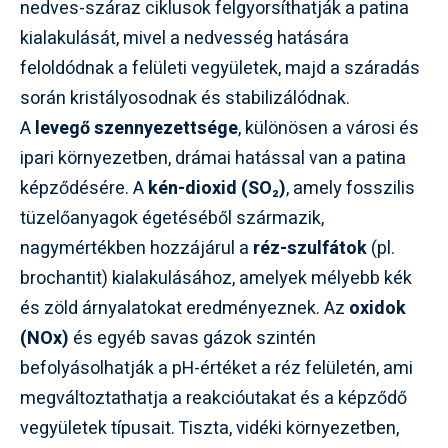
nedves-száraz ciklusok felgyorsíthatják a patina
kialakulását, mivel a nedvesség hatására
feloldódnak a felületi vegyületek, majd a száradás
során kristályosodnak és stabilizálódnak.
A
levegő szennyezettsége
, különösen a városi és
ipari környezetben, drámai hatással van a patina
képződésére. A
kén-dioxid (SO₂)
, amely fosszilis
tüzelőanyagok égetéséből származik,
nagymértékben hozzájárul a
réz-szulfátok
(pl.
brochantit) kialakulásához, amelyek mélyebb kék
és zöld árnyalatokat eredményeznek. Az
oxidok
(NOx)
és egyéb savas gázok szintén
befolyásolhatják a pH-értéket a réz felületén, ami
megváltoztathatja a reakcióutakat és a képződő
vegyületek típusait. Tiszta, vidéki környezetben,