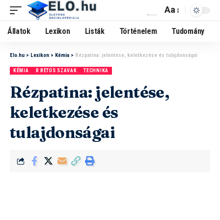
Aa
Állatok
Lexikon
Listák
Történelem
Tudomány
Elo.hu
>
Lexikon
>
Kémia
>
Rézpatina: jelentése, keletkezése és tulajdonságai
KÉMIA
R BETŰS SZAVAK
TECHNIKA
Rézpatina: jelentése,
keletkezése és
tulajdonságai