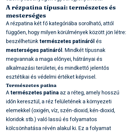
A rézpatina típusai: természetes és
mesterséges
A rézpatina két fő kategóriába sorolható, attól
függően, hogy milyen körülmények között jön létre:
beszélhetünk
természetes patináról
és
mesterséges patináról
. Mindkét típusnak
megvannak a maga előnyei, hátrányai és
alkalmazási területei, és mindkettő jelentős
esztétikai és védelmi értéket képvisel.
Természetes patina
A
természetes patina
az a réteg, amely hosszú
időn keresztül, a réz felületének a környezeti
elemekkel (oxigén, víz, szén-dioxid, kén-dioxid,
kloridok stb.) való lassú és folyamatos
kölcsönhatása révén alakul ki. Ez a folyamat