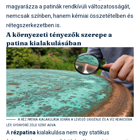
magyarázza a patinák rendkívüli változatosságát,
nemcsak színben, hanem kémiai összetételben és
rétegszerkezetben is.
A környezeti tényezők szerepe a
patina kialakulásában
A RÉZ PATINA KIALAKULÁSA SORÁN A LEVEGŐ OXIGÉNJE ÉS A VÍZ REAKCIÓBA
LÉP, GYÖNYÖRŰ ZÖLD SZÍNT ADVA.
A
rézpatina
kialakulása nem egy statikus