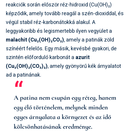
reakciók során először réz-hidroxid (Cu(OH)₂)
képződik, amely tovább reagál a szén-dioxiddal, és
végül stabil réz-karbonátokká alakul. A
leggyakoribb és legismertebb ilyen vegyület a
malachit (Cu₂(OH)₂CO₃)
, amely a patinák zöld
színéért felelős. Egy másik, kevésbé gyakori, de
szintén előforduló karbonát a
azurit
(Cu₃(OH)₂(CO₃)₂)
, amely gyönyörű kék árnyalatot
ad a patinának.
A patina nem csupán egy réteg, hanem
egy élő történelem, melynek minden
egyes árnyalata a környezet és az idő
kölcsönhatásának eredménye.