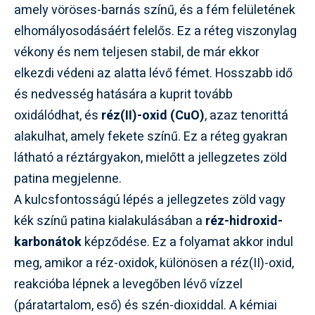
amely vöröses-barnás színű, és a fém felületének
elhomályosodásáért felelős. Ez a réteg viszonylag
vékony és nem teljesen stabil, de már ekkor
elkezdi védeni az alatta lévő fémet. Hosszabb idő
és nedvesség hatására a kuprit tovább
oxidálódhat, és
réz(II)-oxid (CuO)
, azaz tenorittá
alakulhat, amely fekete színű. Ez a réteg gyakran
látható a réztárgyakon, mielőtt a jellegzetes zöld
patina megjelenne.
A kulcsfontosságú lépés a jellegzetes zöld vagy
kék színű patina kialakulásában a
réz-hidroxid-
karbonátok
képződése. Ez a folyamat akkor indul
meg, amikor a réz-oxidok, különösen a réz(II)-oxid,
reakcióba lépnek a levegőben lévő vízzel
(páratartalom, eső) és szén-dioxiddal. A kémiai