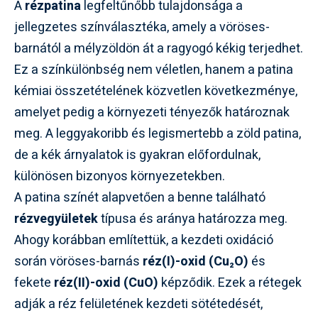
A
rézpatina
legfeltűnőbb tulajdonsága a
jellegzetes színválasztéka, amely a vöröses-
barnától a mélyzöldön át a ragyogó kékig terjedhet.
Ez a színkülönbség nem véletlen, hanem a patina
kémiai összetételének közvetlen következménye,
amelyet pedig a környezeti tényezők határoznak
meg. A leggyakoribb és legismertebb a zöld patina,
de a kék árnyalatok is gyakran előfordulnak,
különösen bizonyos környezetekben.
A patina színét alapvetően a benne található
rézvegyületek
típusa és aránya határozza meg.
Ahogy korábban említettük, a kezdeti oxidáció
során vöröses-barnás
réz(I)-oxid (Cu₂O)
és
fekete
réz(II)-oxid (CuO)
képződik. Ezek a rétegek
adják a réz felületének kezdeti sötétedését,