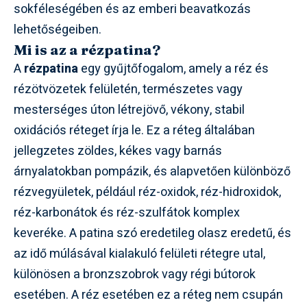
sokféleségében és az emberi beavatkozás
lehetőségeiben.
Mi is az a rézpatina?
A
rézpatina
egy gyűjtőfogalom, amely a réz és
rézötvözetek felületén, természetes vagy
mesterséges úton létrejövő, vékony, stabil
oxidációs réteget írja le. Ez a réteg általában
jellegzetes zöldes, kékes vagy barnás
árnyalatokban pompázik, és alapvetően különböző
rézvegyületek, például réz-oxidok, réz-hidroxidok,
réz-karbonátok és réz-szulfátok komplex
keveréke. A patina szó eredetileg olasz eredetű, és
az idő múlásával kialakuló felületi rétegre utal,
különösen a bronzszobrok vagy régi bútorok
esetében. A réz esetében ez a réteg nem csupán