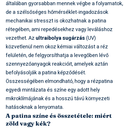
általában gyorsabban mennek végbe a folyamatok,
de a szélsőséges hőmérséklet-ingadozások
mechanikai stresszt is okozhatnak a patina
rétegében, ami repedésekhez vagy leváláshoz
vezethet. Az
ultraibolya sugárzás
(UV)
közvetlenül nem okoz kémiai változást a réz
felületén, de felgyorsíthatja a levegőben lévő
szennyezőanyagok reakcióit, amelyek aztán
befolyásolják a patina képződését.
Összességében elmondható, hogy a rézpatina
egyedi mintázata és színe egy adott hely
mikroklímájának és a hosszú távú környezeti
hatásoknak a lenyomata.
A patina színe és összetétele: miért
zöld vagy kék?