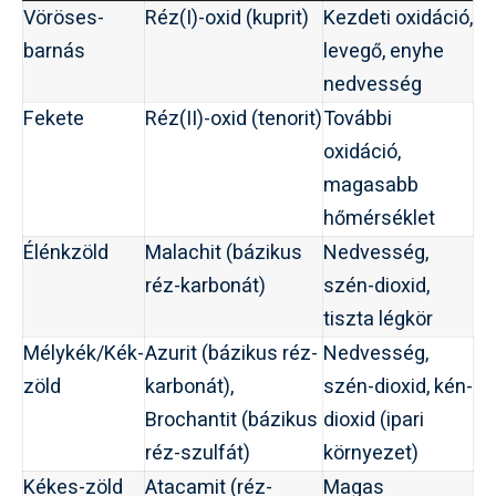
Vöröses-
Réz(I)-oxid (kuprit)
Kezdeti oxidáció,
barnás
levegő, enyhe
nedvesség
Fekete
Réz(II)-oxid (tenorit)
További
oxidáció,
magasabb
hőmérséklet
Élénkzöld
Malachit (bázikus
Nedvesség,
réz-karbonát)
szén-dioxid,
tiszta légkör
Mélykék/Kék-
Azurit (bázikus réz-
Nedvesség,
zöld
karbonát),
szén-dioxid, kén-
Brochantit (bázikus
dioxid (ipari
réz-szulfát)
környezet)
Kékes-zöld
Atacamit (réz-
Magas