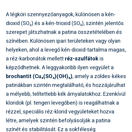
A légköri szennyezőanyagok, különösen a kén-
dioxid (SO₂) és a kén-trioxid (SO₃), szintén jelentős
szerepet játszhatnak a patina összetételében és
színében. Különösen ipari területeken vagy olyan
helyeken, ahol a levegő kén-dioxid-tartalma magas,
a réz-karbonátok mellett
réz-szulfátok
is
képződhetnek. A leggyakoribb ilyen vegyület a
brochantit (Cu₄(SO₄)(OH)₆)
, amely a zöldes-kékes
patinákban szintén megtalálható, és hozzájárulhat
a mélyebb, telítettebb kék árnyalatokhoz. Ezenkívül
kloridok (pl. tengeri levegőben) is reagálhatnak a
rézzel, speciális réz-klorid vegyületeket hozva
létre, amelyek szintén befolyásolják a patina
színét és stabilitását. Ez a sokféleség