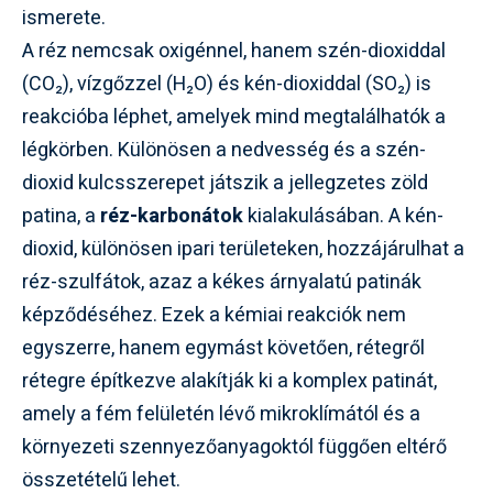
ismerete.
A réz nemcsak oxigénnel, hanem szén-dioxiddal
(CO₂), vízgőzzel (H₂O) és kén-dioxiddal (SO₂) is
reakcióba léphet, amelyek mind megtalálhatók a
légkörben. Különösen a nedvesség és a szén-
dioxid kulcsszerepet játszik a jellegzetes zöld
patina, a
réz-karbonátok
kialakulásában. A kén-
dioxid, különösen ipari területeken, hozzájárulhat a
réz-szulfátok, azaz a kékes árnyalatú patinák
képződéséhez. Ezek a kémiai reakciók nem
egyszerre, hanem egymást követően, rétegről
rétegre építkezve alakítják ki a komplex patinát,
amely a fém felületén lévő mikroklímától és a
környezeti szennyezőanyagoktól függően eltérő
összetételű lehet.