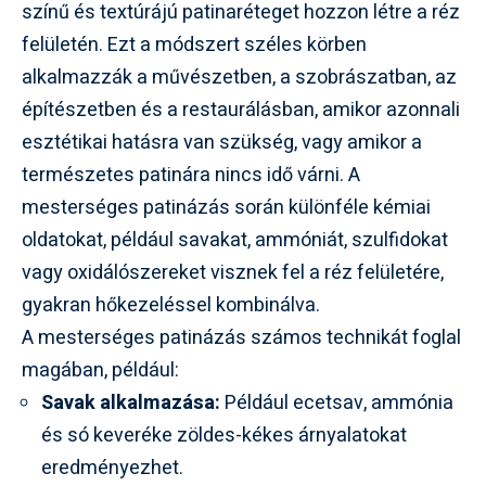
színű és textúrájú patinaréteget hozzon létre a réz
felületén. Ezt a módszert széles körben
alkalmazzák a művészetben, a szobrászatban, az
építészetben és a restaurálásban, amikor azonnali
esztétikai hatásra van szükség, vagy amikor a
természetes patinára nincs idő várni. A
mesterséges patinázás során különféle kémiai
oldatokat, például savakat, ammóniát, szulfidokat
vagy oxidálószereket visznek fel a réz felületére,
gyakran hőkezeléssel kombinálva.
A mesterséges patinázás számos technikát foglal
magában, például:
Savak alkalmazása:
Például ecetsav, ammónia
és só keveréke zöldes-kékes árnyalatokat
eredményezhet.