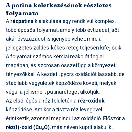
A patina keletkezésének részletes
folyamata
A
rézpatina
kialakulása egy rendkívül komplex,
többlépcsős folyamat, amely több évtizedet, sőt
akár évszázadot is igénybe vehet, mire a
jellegzetes zöldes-kékes réteg teljesen kifejlődik.
A folyamat számos kémiai reakciót foglal
magában, és szorosan összefügg a környezeti
tényezőkkel. A kezdeti, gyors oxidációt lassabb, de
stabilabb vegyületek képződése követi, melyek
végül a jól ismert patinaréteget alkotják.
Az első lépés a réz felületén a
réz-oxidok
képződése. Amikor a tiszta réz levegővel
érintkezik, azonnal megindul az oxidáció. Először a
réz(I)-oxid (Cu₂O)
, más néven kuprit alakul ki,