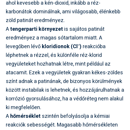
ahol kevesebb a kén-dioxid, inkább a réz-
karbonátok dominálnak, ami világosabb, élénkebb
zöld patinát eredményez.
A
tengerparti környezet
is sajátos patinát
eredményez a magas sótartalom miatt. A
levegőben lévő
kloridionok (Cl⁻)
reakcióba
léphetnek a rézzel, és különféle réz-klorid
vegyületeket hozhatnak létre, mint például az
atacamit. Ezek a vegyületek gyakran kékes-zöldes
színt adnak a patinának, de bizonyos körülmények
között instabilak is lehetnek, és hozzájárulhatnak a
korrózió gyorsulásához, ha a védőréteg nem alakul
ki megfelelően.
A
hőmérséklet
szintén befolyásolja a kémiai
reakciók sebességét. Magasabb hőmérsékleten