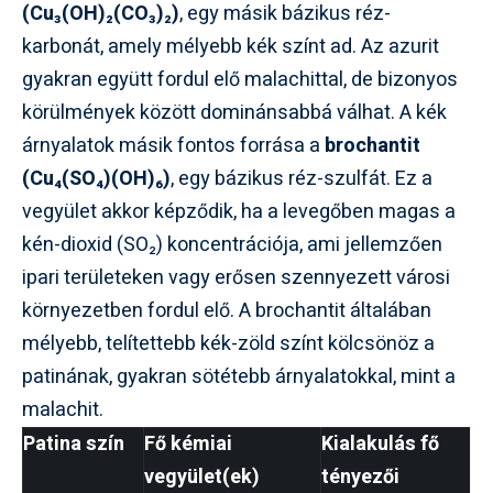
(Cu₃(OH)₂(CO₃)₂)
, egy másik bázikus réz-
karbonát, amely mélyebb kék színt ad. Az azurit
gyakran együtt fordul elő malachittal, de bizonyos
körülmények között dominánsabbá válhat. A kék
árnyalatok másik fontos forrása a
brochantit
(Cu₄(SO₄)(OH)₆)
, egy bázikus réz-szulfát. Ez a
vegyület akkor képződik, ha a levegőben magas a
kén-dioxid (SO₂) koncentrációja, ami jellemzően
ipari területeken vagy erősen szennyezett városi
környezetben fordul elő. A brochantit általában
mélyebb, telítettebb kék-zöld színt kölcsönöz a
patinának, gyakran sötétebb árnyalatokkal, mint a
malachit.
Patina szín
Fő kémiai
Kialakulás fő
vegyület(ek)
tényezői