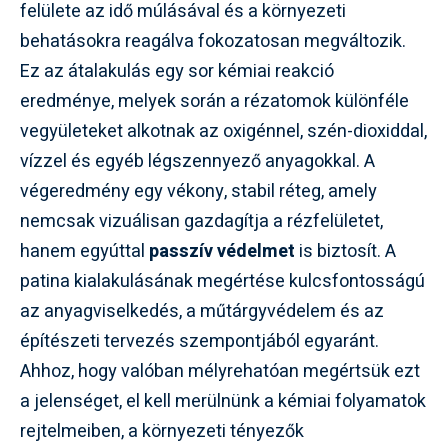
felülete az idő múlásával és a környezeti
behatásokra reagálva fokozatosan megváltozik.
Ez az átalakulás egy sor kémiai reakció
eredménye, melyek során a rézatomok különféle
vegyületeket alkotnak az oxigénnel, szén-dioxiddal,
vízzel és egyéb légszennyező anyagokkal. A
végeredmény egy vékony, stabil réteg, amely
nemcsak vizuálisan gazdagítja a rézfelületet,
hanem egyúttal
passzív védelmet
is biztosít. A
patina kialakulásának megértése kulcsfontosságú
az anyagviselkedés, a műtárgyvédelem és az
építészeti tervezés szempontjából egyaránt.
Ahhoz, hogy valóban mélyrehatóan megértsük ezt
a jelenséget, el kell merülnünk a kémiai folyamatok
rejtelmeiben, a környezeti tényezők