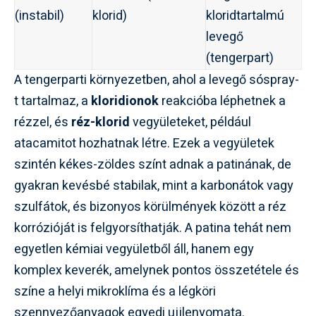
(instabil)
klorid)
kloridtartalmú
levegő
(tengerpart)
A tengerparti környezetben, ahol a levegő sóspray-
t tartalmaz, a
kloridionok
reakcióba léphetnek a
rézzel, és
réz-klorid
vegyületeket, például
atacamitot hozhatnak létre. Ezek a vegyületek
szintén kékes-zöldes színt adnak a patinának, de
gyakran kevésbé stabilak, mint a karbonátok vagy
szulfátok, és bizonyos körülmények között a réz
korrózióját is felgyorsíthatják. A patina tehát nem
egyetlen kémiai vegyületből áll, hanem egy
komplex keverék, amelynek pontos összetétele és
színe a helyi mikroklíma és a légköri
szennyezőanyagok egyedi ujjlenyomata.