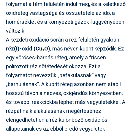
folyamat a fém felületén indul meg, és a keletkező
oxidréteg vastagsága és összetétele az idő, a
hőmérséklet és a környezeti gázok függvényében
változik.
A kezdeti oxidáció során a réz felületén gyakran
réz(I)-oxid (Cu₂O)
, más néven kuprit képződik. Ez
egy vöröses-barnás réteg, amely a frissen
polírozott réz sötétedését okozza. Ezt a
folyamatot nevezzük „befakulásnak” vagy
„barnulásnak”. A kuprit réteg azonban nem stabil
hosszú távon a nedves, oxigéndús környezetben,
és további reakciókba léphet más vegyületekkel. A
rézpatina kialakulásának megértéséhez
elengedhetetlen a réz különböző oxidációs
állapotainak és az ebből eredő vegyületek