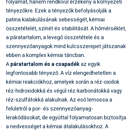
folyamat, hanem rendkívül érzékeny a környezeti
tényezőkre. Ezek a tényezők befolyásolják a
patina kialakulásának sebességét, kémiai
összetételét, színét és stabilitását. A hőmérséklet,
a páratartalom, a levegő összetétele és a
szennyezőanyagok mind kulcsszerepet játszanak
ebben a komplex kémiai táncban.
A
páratartalom és a csapadék
az egyik
legfontosabb tényező. A víz elengedhetetlen a
kémiai reakciókhoz, amelyek során a réz-oxidok
réz-hidroxidokká és végül réz-karbonátokká vagy
réz-szulfátokká alakulnak. Az eső lemossa a
felületről a por- és szennyezőanyag-
lerakódásokat, de egyúttal folyamatosan biztosítja
a nedvességet a kémiai átalakulásokhoz. A