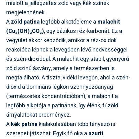
mielőtt a jellegzetes zöld vagy kék színek
megjelennének.
A
zöld patina
legfőbb alkotóeleme a
malachit
(Cu₂(OH)₂CO₃)
, egy bázikus réz-karbonát. Ez a
vegyület akkor képződik, amikor a réz-oxidok
reakcióba lépnek a levegőben lévő nedvességgel
és szén-dioxiddal. A malachit egy stabil, gyönyörű
zöld színű ásvány, amely a természetben is
megtalálható. A tiszta, vidéki levegőn, ahol a szén-
dioxid a domináns légköri szennyezőanyag
(természetes koncentrációban), a malachit a
legfőbb alkotója a patinának, így élénk, fűzöld
árnyalatokat eredményez.
A
kék patina
kialakulásában több tényező is
szerepet játszhat. Egyik fő oka a
azurit