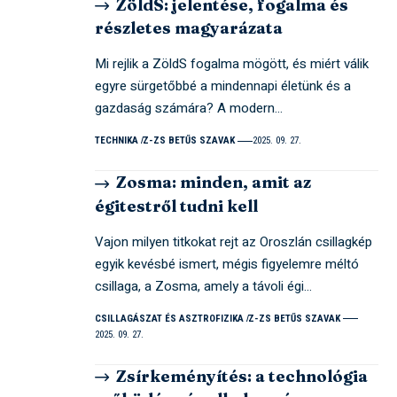
ZöldS: jelentése, fogalma és
részletes magyarázata
Mi rejlik a ZöldS fogalma mögött, és miért válik
egyre sürgetőbbé a mindennapi életünk és a
gazdaság számára? A modern…
TECHNIKA
Z-ZS BETŰS SZAVAK
2025. 09. 27.
Zosma: minden, amit az
égitestről tudni kell
Vajon milyen titkokat rejt az Oroszlán csillagkép
egyik kevésbé ismert, mégis figyelemre méltó
csillaga, a Zosma, amely a távoli égi…
CSILLAGÁSZAT ÉS ASZTROFIZIKA
Z-ZS BETŰS SZAVAK
2025. 09. 27.
Zsírkeményítés: a technológia