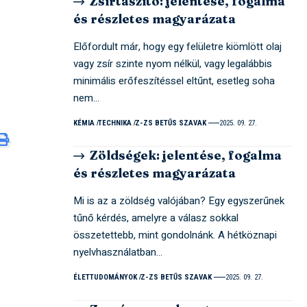
Zsírtaszító: jelentése, fogalma
és részletes magyarázata
Előfordult már, hogy egy felületre kiömlött olaj
vagy zsír szinte nyom nélkül, vagy legalábbis
minimális erőfeszítéssel eltűnt, esetleg soha
nem…
KÉMIA
TECHNIKA
Z-ZS BETŰS SZAVAK
2025. 09. 27.
Zöldségek: jelentése, fogalma
és részletes magyarázata
Mi is az a zöldség valójában? Egy egyszerűnek
tűnő kérdés, amelyre a válasz sokkal
összetettebb, mint gondolnánk. A hétköznapi
nyelvhasználatban…
ÉLETTUDOMÁNYOK
Z-ZS BETŰS SZAVAK
2025. 09. 27.