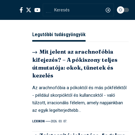
Legutóbbi tudásgyöngyök
Mit jelent az arachnofóbia
kifejezés? – A pókiszony teljes
útmutatója: okok, tünetek és
kezelés
Az arachnofóbia a pókoktól és más pókféléktől
- például skorpióktól és kullancsktól - való
túlzott, irracionális félelem, amely napjainkban
az egyik legelterjedtebb…
LEXIKON
2026. 03. 07.