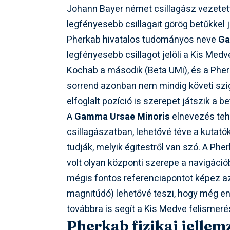
Johann Bayer német csillagász vezetet
legfényesebb csillagait görög betűkkel j
Pherkab hivatalos tudományos neve
Ga
legfényesebb csillagot jelöli a Kis Medv
Kochab a második (Beta UMi), és a Phe
sorrend azonban nem mindig követi szig
elfoglalt pozíció is szerepet játszik a 
A
Gamma Ursae Minoris
elnevezés teh
csillagászatban, lehetővé téve a kutat
tudják, melyik égitestről van szó. A Pher
volt olyan központi szerepe a navigáci
mégis fontos referenciapontot képez az
magnitúdó) lehetővé teszi, hogy még en
továbbra is segít a Kis Medve felismer
Pherkab fizikai jellemz