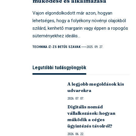
működése és alkalmazása
Vajon elgondolkodott már azon, hogyan
lehetséges, hogy a folyékony növényi olajokból
szilárd, kenhető margarin vagy éppen a ropogós
süteményekhez ideális…
TECHNIKA
Z-ZS BETŰS SZAVAK
2025. 09. 27.
Legutóbbi tudásgyöngyök
A legjobb megoldások kis
udvarokra
2026. 07. 07.
Digitális nomád
vállalkozások: hogyan
működik a céges
ügyintézés távolról?
2026. 06. 22.