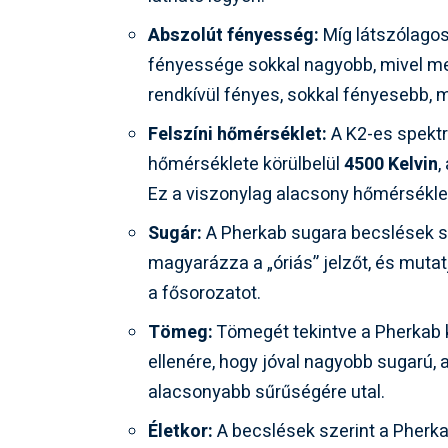
Abszolút fényesség:
Míg látszólagos
fényessége sokkal nagyobb, mivel mes
rendkívül fényes, sokkal fényesebb, m
Felszíni hőmérséklet:
A K2-es spektr
hőmérséklete körülbelül
4500 Kelvin
,
Ez a viszonylag alacsony hőmérséklet
Sugár:
A Pherkab sugara becslések s
magyarázza a „óriás” jelzőt, és mutat
a fősorozatot.
Tömeg:
Tömegét tekintve a Pherkab 
ellenére, hogy jóval nagyobb sugarú,
alacsonyabb sűrűségére utal.
Életkor:
A becslések szerint a Pherkab