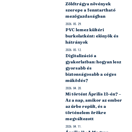
Zöldtrágya növények
szerepe a fenntartható
mezőgazdaságban
2026. 05. 29.
PVC lemez kültéri
burkolatként: előnyök és
hátrányok
2026. 05. 12.
Digitalizáció a
gyakorlatban: hogyan lesz
gyorsabb és
biztonságosabb a céges
működés?
2026. 04. 20.
Mi történt Április 12-én? –
Az a nap, amikor az ember
az űrbe repült, és a
történelem örökre
megváltozott
2026. 04. 11.