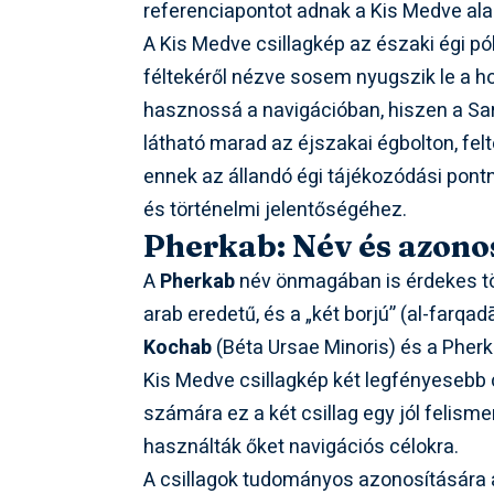
referenciapontot adnak a Kis Medve al
A Kis Medve csillagkép az északi égi pól
féltekéről nézve sosem nyugszik le a ho
hasznossá a navigációban, hiszen a Sar
látható marad az éjszakai égbolton, fel
ennek az állandó égi tájékozódási pont
és történelmi jelentőségéhez.
Pherkab: Név és azono
A
Pherkab
név önmagában is érdekes tö
arab eredetű, és a „két borjú” (al-farqa
Kochab
(Béta Ursae Minoris) és a Pher
Kis Medve csillagkép két legfényesebb c
számára ez a két csillag egy jól felisme
használták őket navigációs célokra.
A csillagok tudományos azonosítására