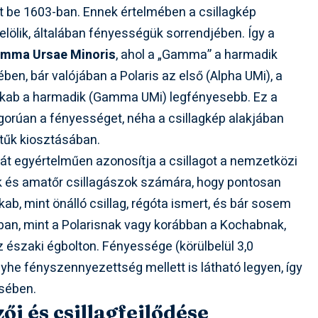
t be 1603-ban. Ennek értelmében a csillagkép
elölik, általában fényességük sorrendjében. Így a
mma Ursae Minoris
, ahol a „Gamma” a harmadik
ében, bár valójában a Polaris az első (Alpha UMi), a
rkab a harmadik (Gamma UMi) legfényesebb. Ez a
orúan a fényességet, néha a csillagkép alakjában
betűk kiosztásában.
át egyértelműen azonosítja a csillagot a nemzetközi
ók és amatőr csillagászok számára, hogy pontosan
kab, mint önálló csillag, régóta ismert, és bár sosem
óban, mint a Polarisnak vagy korábban a Kochabnak,
 északi égbolton. Fényessége (körülbelül 3,0
yhe fényszennyezettség mellett is látható legyen, így
ésében.
ői és csillagfejlődése