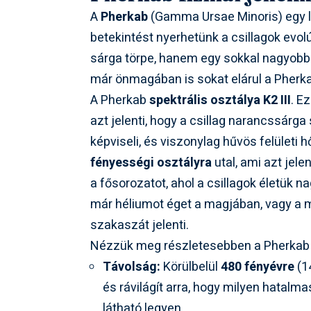
A
Pherkab
(Gamma Ursae Minoris) egy le
betekintést nyerhetünk a csillagok evol
sárga törpe, hanem egy sokkal nagyob
már önmagában is sokat elárul a Pherkab 
A Pherkab
spektrális osztálya K2 III
. E
azt jelenti, hogy a csillag narancssárga
képviseli, és viszonylag hűvös felületi h
fényességi osztályra
utal, ami azt jele
a fősorozatot, ahol a csillagok életük na
már héliumot éget a magjában, vagy a ma
szakaszát jelenti.
Nézzük meg részletesebben a Pherkab f
Távolság:
Körülbelül
480 fényévre
(14
és rávilágít arra, hogy milyen hatalmas
látható legyen.