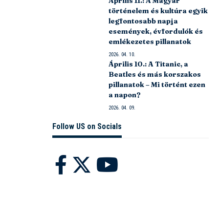
Április 11.: A Magyar
történelem és kultúra egyik
legfontosabb napja
események, évfordulók és
emlékezetes pillanatok
2026. 04. 10.
Április 10.: A Titanic, a
Beatles és más korszakos
pillanatok – Mi történt ezen
a napon?
2026. 04. 09.
Follow US on Socials