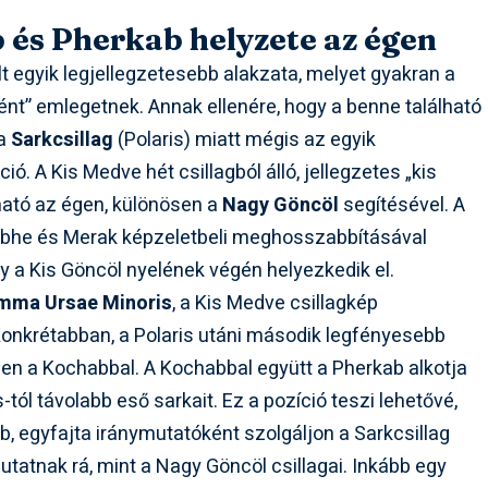
 és Pherkab helyzete az égen
t egyik legjellegzetesebb alakzata, melyet gyakran a
ént” emlegetnek. Annak ellenére, hogy a benne található
 a
Sarkcsillag
(Polaris) miatt mégis az egyik
ó. A Kis Medve hét csillagból álló, jellegzetes „kis
ató az égen, különösen a
Nagy Göncöl
segítésével. A
Dubhe és Merak képzeletbeli meghosszabbításával
y a Kis Göncöl nyelének végén helyezkedik el.
mma Ursae Minoris
, a Kis Medve csillagkép
onkrétabban, a Polaris utáni második legfényesebb
en a Kochabbal. A Kochabbal együtt a Pherkab alkotja
-tól távolabb eső sarkait. Ez a pozíció teszi lehetővé,
ab, egyfajta iránymutatóként szolgáljon a Sarkcsillag
tatnak rá, mint a Nagy Göncöl csillagai. Inkább egy