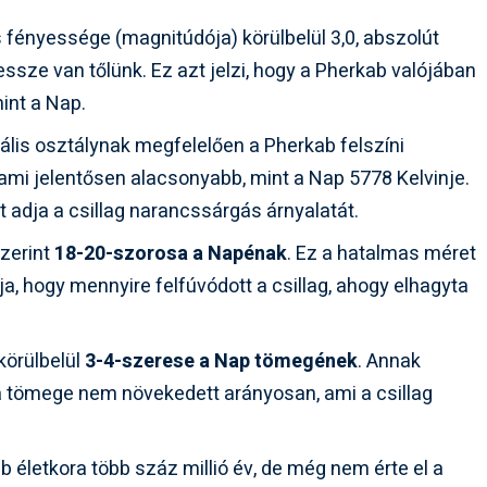
 fényessége (magnitúdója) körülbelül 3,0, abszolút
sze van tőlünk. Ez azt jelzi, hogy a Pherkab valójában
int a Nap.
ális osztálynak megfelelően a Pherkab felszíni
 ami jelentősen alacsonyabb, mint a Nap 5778 Kelvinje.
 adja a csillag narancssárgás árnyalatát.
zerint
18-20-szorosa a Napénak
. Ez a hatalmas méret
ja, hogy mennyire felfúvódott a csillag, ahogy elhagyta
körülbelül
3-4-szerese a Nap tömegének
. Annak
 a tömege nem növekedett arányosan, ami a csillag
 életkora több száz millió év, de még nem érte el a