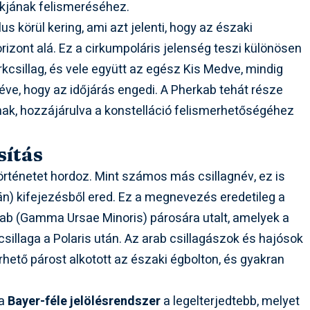
akjának felismeréséhez.
us körül kering, ami azt jelenti, hogy az északi
rizont alá. Ez a cirkumpoláris jelenség teszi különösen
kcsillag, és vele együtt az egész Kis Medve, mindig
téve, hogy az időjárás engedi. A Pherkab tehát része
nak, hozzájárulva a konstelláció felismerhetőségéhez
sítás
rténetet hordoz. Mint számos más csillagnév, ez is
dān) kifejezésből ered. Ez a megnevezés eredetileg a
kab (Gamma Ursae Minoris) párosára utalt, amelyek a
sillaga a Polaris után. Az arab csillagászok és hajósok
rhető párost alkotott az északi égbolton, és gyakran
 a
Bayer-féle jelölésrendszer
a legelterjedtebb, melyet