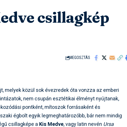
edve csillagkép
MEGOSZTÁS
jt, melyek közül sok évezredek óta vonzza az emberi
 mintázatok, nem csupán esztétikai élményt nyújtanak,
kozódási pontként, mítoszok forrásaként és
szaki égbolt egyik legmeghatározóbb, bár nem mindig
égű csillagképe a
Kis Medve
, vagy latin nevén
Ursa