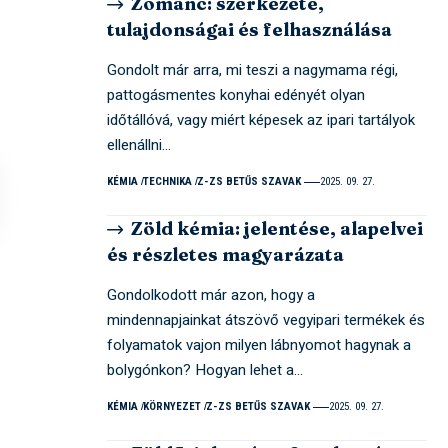
Zománc: szerkezete,
tulajdonságai és felhasználása
Gondolt már arra, mi teszi a nagymama régi,
pattogásmentes konyhai edényét olyan
időtállóvá, vagy miért képesek az ipari tartályok
ellenállni…
KÉMIA
TECHNIKA
Z-ZS BETŰS SZAVAK
2025. 09. 27.
Zöld kémia: jelentése, alapelvei
és részletes magyarázata
Gondolkodott már azon, hogy a
mindennapjainkat átszövő vegyipari termékek és
folyamatok vajon milyen lábnyomot hagynak a
bolygónkon? Hogyan lehet a…
KÉMIA
KÖRNYEZET
Z-ZS BETŰS SZAVAK
2025. 09. 27.