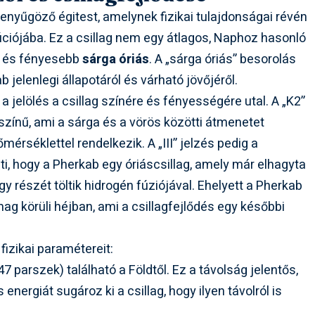
nyűgöző égitest, amelynek fizikai tulajdonságai révén
úciójába. Ez a csillag nem egy átlagos, Naphoz hasonló
b és fényesebb
sárga óriás
. A „sárga óriás” besorolás
jelenlegi állapotáról és várható jövőjéről.
z a jelölés a csillag színére és fényességére utal. A „K2”
 színű, ami a sárga és a vörös közötti átmenetet
őmérséklettel rendelkezik. A „III” jelzés pedig a
nti, hogy a Pherkab egy óriáscsillag, amely már elhagyta
gy részét töltik hidrogén fúziójával. Ehelyett a Pherkab
g körüli héjban, ami a csillagfejlődés egy későbbi
izikai paramétereit:
7 parszek) található a Földtől. Ez a távolság jelentős,
 energiát sugároz ki a csillag, hogy ilyen távolról is