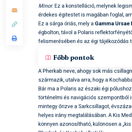
Minor
. Ez a konstelláció, melynek legi
érdekes égitestet is magában foglal, a
Ez a sárga óriás, mely a
Gamma Ursae 
égbolton, távol a Polaris reflektorfényé
felismerésében és az égi tájékozódás 
Főbb pontok
A Pherkab neve, ahogy sok más csillagnév
származik, utalva arra, hogy a Kochabba
Bár ma a Polaris az északi égi pólusho
történelmi és navigációs szempontból is
mintegy őrizve a Sarkcsillagot, évszáz
helyes irány megtalálásában. A Kis Medv
könnyen azonosítható, különösen a „kis 