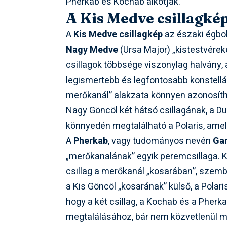
Pherkab és Kochab alkotják.
A Kis Medve csillagkép
A
Kis Medve csillagkép
az északi égbol
Nagy Medve
(Ursa Major) „kistestvérek
csillagok többsége viszonylag halvány,
legismertebb és legfontosabb konstelláci
merőkanál” alakzata könnyen azonosíth
Nagy Göncöl két hátsó csillagának, a 
könnyedén megtalálható a Polaris, amel
A
Pherkab
, vagy tudományos nevén
Ga
„merőkanalának” egyik peremcsillaga. K
csillag a merőkanál „kosarában”, szemb
a Kis Göncöl „kosarának” külső, a Polaris
hogy a két csillag, a Kochab és a Pherk
megtalálásához, bár nem közvetlenül mu