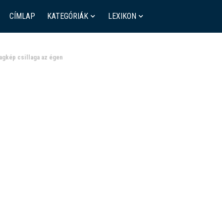
CÍMLAP
KATEGÓRIÁK
LEXIKON
agkép csillaga az égen