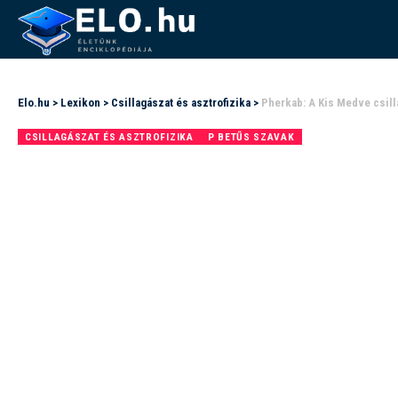
Elo.hu
>
Lexikon
>
Csillagászat és asztrofizika
>
Pherkab: A Kis Medve csill
CSILLAGÁSZAT ÉS ASZTROFIZIKA
P BETŰS SZAVAK