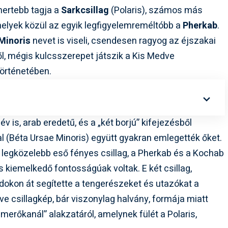
smertebb tagja a
Sarkcsillag
(Polaris), számos más
melyek közül az egyik legfigyelemreméltóbb a
Pherkab
.
Minoris
nevet is viseli, csendesen ragyog az éjszakai
től, mégis kulcsszerepet játszik a Kis Medve
történetében.
 is, arab eredetű, és a „két borjú” kifejezésből
l (Béta Ursae Minoris) együtt gyakran emlegették őket.
z legközelebb eső fényes csillag, a Pherkab és a Kochab
 kiemelkedő fontosságúak voltak. E két csillag,
adokon át segítette a tengerészeket és utazókat a
e csillagkép, bár viszonylag halvány, formája miatt
merőkanál” alakzatáról, amelynek fülét a Polaris,