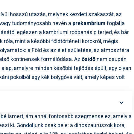
kívül hosszú utazás, melynek kezdeti szakaszát, az
, vagy tudományosabb nevén a
prekambrium
foglalja
lásától egészen a kambriumi robbanásig terjed, és bár
róla, mint a későbbi földtörténeti korokról, mégis
folyamatok: a Föld és az élet születése, az atmoszféra
 első kontinensek formálódása. Az
ősidő
nem csupán
z alap, amelyre minden későbbi fejlődés épült, egy olyan
lkáni pokolból egy kék bolygóvá vált, amely képes volt
sbé ismert, ám annál fontosabb szegmense ez, amely a
eszi ki. Gondoljunk csak bele: a dinoszauruszok kora,