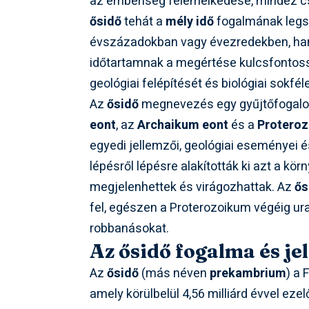
az emberiség felemelkedése, mindez csu
ősidő
tehát a
mély idő
fogalmának legsz
évszázadokban vagy évezredekben, han
időtartamnak a megértése kulcsfontoss
geológiai felépítését és biológiai sokfél
Az
ősidő
megnevezés egy gyűjtőfogalom
eont
, az
Archaikum eont
és a
Proteroz
egyedi jellemzői, geológiai eseményei é
lépésről lépésre alakították ki azt a k
megjelenhettek és virágozhattak. Az
ős
fel, egészen a Proterozoikum végéig ur
robbanásokat.
Az ősidő fogalma és je
Az
ősidő
(más néven
prekambrium
) a
amely körülbelül 4,56 milliárd évvel ezel