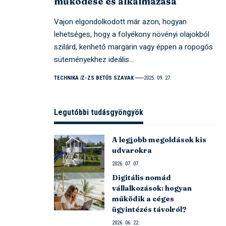
működése és alkalmazása
Vajon elgondolkodott már azon, hogyan
lehetséges, hogy a folyékony növényi olajokból
szilárd, kenhető margarin vagy éppen a ropogós
süteményekhez ideális…
TECHNIKA
Z-ZS BETŰS SZAVAK
2025. 09. 27.
Legutóbbi tudásgyöngyök
A legjobb megoldások kis
udvarokra
2026. 07. 07.
Digitális nomád
vállalkozások: hogyan
működik a céges
ügyintézés távolról?
2026. 06. 22.