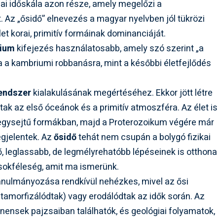
giai időskála azon része, amely megelőzi a
t. Az „ősidő” elnevezés a magyar nyelvben jól tükrözi
et korai, primitív formáinak dominanciáját.
ium
kifejezés használatosabb, amely szó szerint „a
va a kambriumi robbanásra, mint a későbbi életfejlődés
endszer
kialakulásának megértéséhez. Ekkor jött létre
tak az első óceánok és a primitív atmoszféra. Az élet is
 egysejtű formákban, majd a Proterozoikum végére már
egjelentek. Az
ősidő
tehát nem csupán a bolygó fizikai
, leglassabb, de legmélyrehatóbb lépéseinek is otthona
i sokféleség, amit ma ismerünk.
anulmányozása rendkívül nehézkes, mivel az ősi
tamorfizálódtak) vagy erodálódtak az idők során. Az
nensek pajzsaiban találhatók, és geológiai folyamatok,