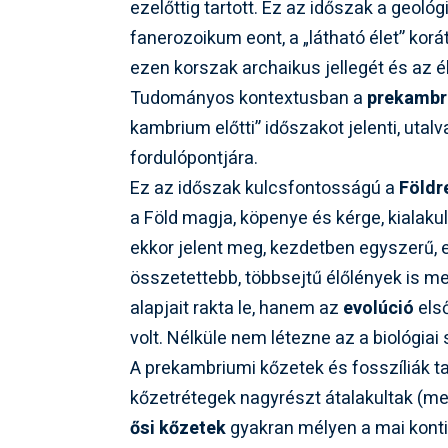
ezelőttig tartott. Ez az időszak a geoló
fanerozoikum eont, a „látható élet” korá
ezen korszak archaikus jellegét és az él
Tudományos kontextusban a
prekambr
kambrium előtti” időszakot jelenti, utal
fordulópontjára.
Ez az időszak kulcsfontosságú a
Földr
a Föld magja, köpenye és kérge, kialakul
ekkor jelent meg, kezdetben egyszerű,
összetettebb, többsejtű élőlények is m
alapjait rakta le, hanem az
evolúció
első
volt. Nélküle nem létezne az a biológia
A prekambriumi kőzetek és fosszíliák t
kőzetrétegek nagyrészt átalakultak (me
ősi kőzetek
gyakran mélyen a mai konti