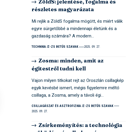
ZöldS: jelentése, fogalma és
részletes magyarázata
Mi rejlik a ZöldS fogalma mögött, és miért válik
egyre sürgetőbbé a mindennapi életünk és a
gazdaság számára? A modern…
TECHNIKA
Z-ZS BETŰS SZAVAK
2025. 09. 27.
Zosma: minden, amit az
égitestről tudni kell
Vajon milyen titkokat rejt az Oroszlán csillagkép
egyik kevésbé ismert, mégis figyelemre méltó
csillaga, a Zosma, amely a távoli égi…
CSILLAGÁSZAT ÉS ASZTROFIZIKA
Z-ZS BETŰS SZAVAK
2025. 09. 27.
Zsírkeményítés: a technológia