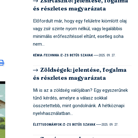
Zsírtaszító: jelentése, fogalma
és részletes magyarázata
Előfordult már, hogy egy felületre kiömlött olaj
vagy zsír szinte nyom nélkül, vagy legalábbis
minimális erőfeszítéssel eltűnt, esetleg soha
nem…
KÉMIA
TECHNIKA
Z-ZS BETŰS SZAVAK
2025. 09. 27.
Zöldségek: jelentése, fogalma
és részletes magyarázata
Mi is az a zöldség valójában? Egy egyszerűnek
tűnő kérdés, amelyre a válasz sokkal
összetettebb, mint gondolnánk. A hétköznapi
nyelvhasználatban…
ÉLETTUDOMÁNYOK
Z-ZS BETŰS SZAVAK
2025. 09. 27.