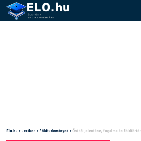
Elo.hu
>
Lexikon
>
Földtudományok
>
Ősidő: jelentése, fogalma és földtörté