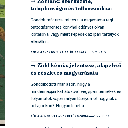
Zománc: szerkezete,
tulajdonságai és felhasználása
Gondolt már arra, mi teszi a nagymama régi,
pattogásmentes konyhai edényét olyan
időtállóvá, vagy miért képesek az ipari tartályok
ellenállni…
KÉMIA
TECHNIKA
Z-ZS BETŰS SZAVAK
2025. 09. 27.
Zöld kémia: jelentése, alapelvei
és részletes magyarázata
Gondolkodott már azon, hogy a
mindennapjainkat átszövő vegyipari termékek és
folyamatok vajon milyen lábnyomot hagynak a
bolygónkon? Hogyan lehet a…
KÉMIA
KÖRNYEZET
Z-ZS BETŰS SZAVAK
2025. 09. 27.