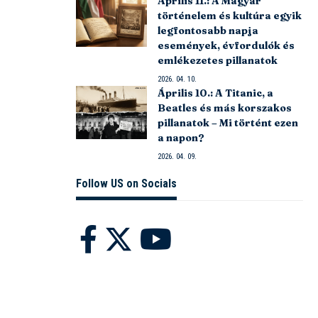
Április 11.: A Magyar
történelem és kultúra egyik
legfontosabb napja
események, évfordulók és
emlékezetes pillanatok
2026. 04. 10.
Április 10.: A Titanic, a
Beatles és más korszakos
pillanatok – Mi történt ezen
a napon?
2026. 04. 09.
Follow US on Socials