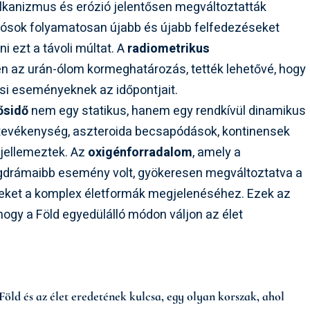
lkanizmus és erózió jelentősen megváltoztatták
udósok folyamatosan újabb és újabb felfedezéseket
i ezt a távoli múltat. A
radiometrikus
n az urán-ólom kormeghatározás, tették lehetővé, hogy
i eseményeknek az időpontjait.
ősidő
nem egy statikus, hanem egy rendkívül dinamikus
i tevékenység, aszteroida becsapódások, kontinensek
 jellemeztek. Az
oxigénforradalom
, amely a
legdrámaibb esemény volt, gyökeresen megváltoztatva a
eleket a komplex életformák megjelenéséhez. Ezek az
gy a Föld egyedülálló módon váljon az élet
Föld és az élet eredetének kulcsa, egy olyan korszak, ahol