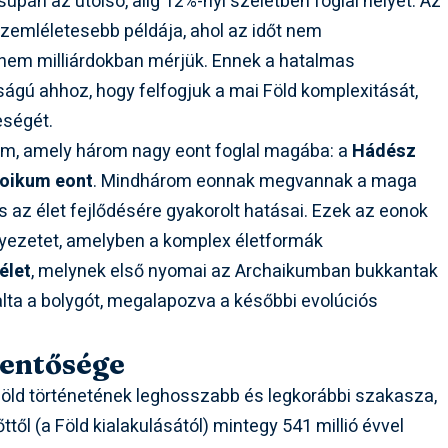
pán az utolsó, alig 12%-nyi szeletben foglal helyet. Az
emléletesebb példája, ahol az időt nem
em milliárdokban mérjük. Ennek a hatalmas
ágú ahhoz, hogy felfogjuk a mai Föld komplexitását,
eségét.
, amely három nagy eont foglal magába: a
Hádész
oikum eont
. Mindhárom eonnak megvannak a maga
s az élet fejlődésére gyakorolt hatásai. Ezek az eonok
örnyezetet, amelyben a komplex életformák
élet
, melynek első nyomai az Archaikumban bukkantak
alta a bolygót, megalapozva a későbbi evolúciós
lentősége
 Föld történetének leghosszabb és legkorábbi szakasza,
őttől (a Föld kialakulásától) mintegy 541 millió évvel