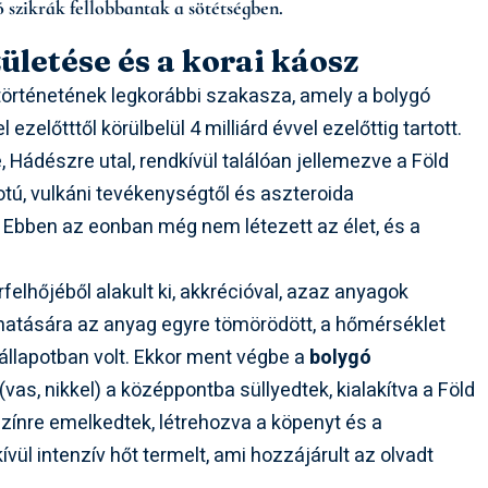
ó szikrák fellobbantak a sötétségben.
ületése és a korai káosz
 történetének legkorábbi szakasza, amely a bolygó
 ezelőtttől körülbelül 4 milliárd évvel ezelőttig tartott.
, Hádészre utal, rendkívül találóan jellemezve a Föld
potú, vulkáni tevékenységtől és aszteroida
t. Ebben az eonban még nem létezett az élet, és a
felhőjéből alakult ki, akkrécióval, azaz anyagok
 hatására az anyag egyre tömörödött, a hőmérséklet
állapotban volt. Ekkor ment végbe a
bolygó
vas, nikkel) a középpontba süllyedtek, kialakítva a Föld
színre emelkedtek, létrehozva a köpenyt és a
vül intenzív hőt termelt, ami hozzájárult az olvadt