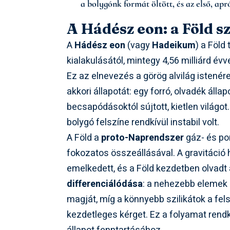
a bolygónk formát öltött, és az első, apr
A Hádész eon: a Föld sz
A
Hádész eon
(vagy
Hadeikum
) a Föld
kialakulásától, mintegy 4,56 milliárd évvel
Ez az elnevezés a görög alvilág istenére
akkori állapotát: egy forró, olvadék álla
becsapódásoktól sújtott, kietlen világo
bolygó felszíne rendkívül instabil volt.
A Föld a
proto-Naprendszer
gáz- és por
fokozatos összeállásával. A gravitáció
emelkedett, és a Föld kezdetben olvadt 
differenciálódása
: a nehezebb elemek (
magját, míg a könnyebb szilikátok a fel
kezdetleges kérget. Ez a folyamat rendkí