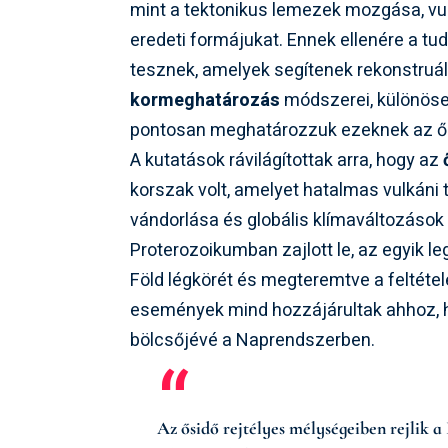
mint a tektonikus lemezek mozgása, vu
eredeti formájukat. Ennek ellenére a t
tesznek, amelyek segítenek rekonstruáln
kormeghatározás
módszerei, különöse
pontosan meghatározzuk ezeknek az ős
A kutatások rávilágítottak arra, hogy az
korszak volt, amelyet hatalmas vulkán
vándorlása és globális klímaváltozások
Proterozoikumban zajlott le, az egyik 
Föld légkörét és megteremtve a feltét
események mind hozzájárultak ahhoz, ho
bölcsőjévé a Naprendszerben.
Az ősidő rejtélyes mélységeiben rejlik a 