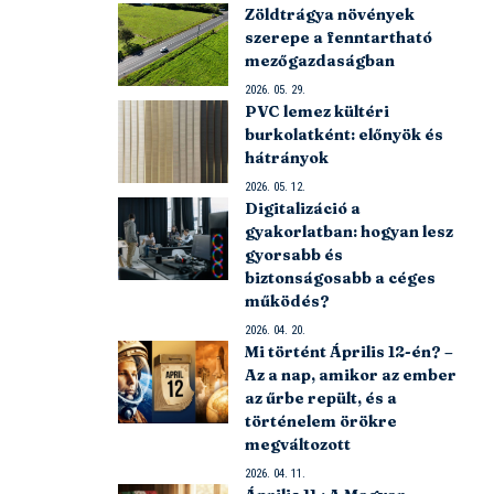
Zöldtrágya növények
szerepe a fenntartható
mezőgazdaságban
2026. 05. 29.
PVC lemez kültéri
burkolatként: előnyök és
hátrányok
2026. 05. 12.
Digitalizáció a
gyakorlatban: hogyan lesz
gyorsabb és
biztonságosabb a céges
működés?
2026. 04. 20.
Mi történt Április 12-én? –
Az a nap, amikor az ember
az űrbe repült, és a
történelem örökre
megváltozott
2026. 04. 11.