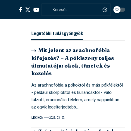
Legutóbbi tudásgyöngyök
Mit jelent az arachnofóbia
kifejezés? – A pókiszony teljes
útmutatója: okok, tünetek és
kezelés
Az arachnofóbia a pókoktól és más pókféléktől
- például skorpióktól és kullancsktól - való
túlzott, irracionális félelem, amely napjainkban
az egyik legelterjedtebb…
LEXIKON
2026. 03. 07.