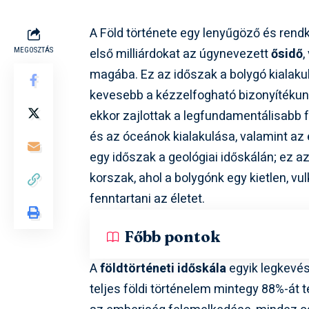
A Föld története egy lenyűgöző és rend
első milliárdokat az úgynevezett
ősidő
MEGOSZTÁS
magába. Ez az időszak a bolygó kialaku
kevesebb a kézzelfogható bizonyítékunk 
ekkor zajlottak a legfundamentálisabb 
és az óceánok kialakulása, valamint az
egy időszak a geológiai időskálán; ez a
korszak, ahol a bolygónk egy kietlen, vu
fenntartani az életet.
Főbb pontok
A
földtörténeti időskála
egyik legkevé
teljes földi történelem mintegy 88%-át t