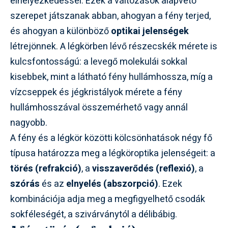
elhelyezkedéssel. Ezek a változások alapvető
szerepet játszanak abban, ahogyan a fény terjed,
és ahogyan a különböző
optikai jelenségek
létrejönnek. A légkörben lévő részecskék mérete is
kulcsfontosságú: a levegő molekulái sokkal
kisebbek, mint a látható fény hullámhossza, míg a
vízcseppek és jégkristályok mérete a fény
hullámhosszával összemérhető vagy annál
nagyobb.
A fény és a légkör közötti kölcsönhatások négy fő
típusa határozza meg a légköroptika jelenségeit: a
törés (refrakció)
, a
visszaverődés (reflexió)
, a
szórás
és az
elnyelés (abszorpció)
. Ezek
kombinációja adja meg a megfigyelhető csodák
sokféleségét, a szivárványtól a délibábig.