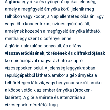
A
glória
egy ritka és gyönyörű optikai jelenség,
amely a megfigyelő árnyéka körül jelenik meg
felhőkön vagy ködön, a Nap ellentétes oldalán. Egy
vagy több koncentrikus, színes gyűrűből áll,
amelynek közepén a megfigyelő árnyéka látható,
mintha egy szent dicsfénye lenne.
A glória kialakulása bonyolult, és a fény
visszaverődésének
,
törésének
és
diffrakciójának
kombinációjával magyarázható az apró
vízcseppeken belül. A jelenség leggyakrabban
repülőgépekből látható, amikor a gép árnyéka a
felhőrétegen látszik, vagy hegycsúcsokról, amikor
a ködbe vetődik az ember árnyéka (Brocken-
kísértet). A glória mérete és intenzitása a
vízcseppek méretétől függ.