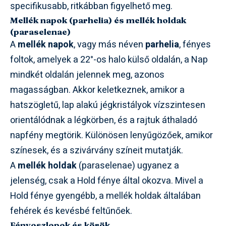
specifikusabb, ritkábban figyelhető meg.
Mellék napok (parhelia) és mellék holdak
(paraselenae)
A
mellék napok
, vagy más néven
parhelia
, fényes
foltok, amelyek a 22°-os halo külső oldalán, a Nap
mindkét oldalán jelennek meg, azonos
magasságban. Akkor keletkeznek, amikor a
hatszögletű, lap alakú jégkristályok vízszintesen
orientálódnak a légkörben, és a rajtuk áthaladó
napfény megtörik. Különösen lenyűgözőek, amikor
színesek, és a szivárvány színeit mutatják.
A
mellék holdak
(paraselenae) ugyanez a
jelenség, csak a Hold fénye által okozva. Mivel a
Hold fénye gyengébb, a mellék holdak általában
fehérek és kevésbé feltűnőek.
Fényoszlopok és körök