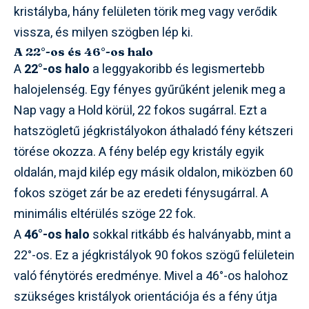
kristályba, hány felületen törik meg vagy verődik
vissza, és milyen szögben lép ki.
A 22°-os és 46°-os halo
A
22°-os halo
a leggyakoribb és legismertebb
halojelenség. Egy fényes gyűrűként jelenik meg a
Nap vagy a Hold körül, 22 fokos sugárral. Ezt a
hatszögletű jégkristályokon áthaladó fény kétszeri
törése okozza. A fény belép egy kristály egyik
oldalán, majd kilép egy másik oldalon, miközben 60
fokos szöget zár be az eredeti fénysugárral. A
minimális eltérülés szöge 22 fok.
A
46°-os halo
sokkal ritkább és halványabb, mint a
22°-os. Ez a jégkristályok 90 fokos szögű felületein
való fénytörés eredménye. Mivel a 46°-os halohoz
szükséges kristályok orientációja és a fény útja