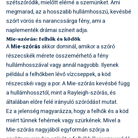
szétszóródik, mielőtt elérné a szemünket. Ami
megmarad, az a hosszabb hullámhosszú, kevésbé
szórt vörös és narancssárga fény, ami a
naplementék drámai színeit adja.
Mie-szórás: felhők és ködök
A
Mie-szórás
akkor dominál, amikor a szóró
részecskék mérete összemérhető a fény
hullámhosszával vagy annál nagyobb. Ilyenek
például a felhőkben lévő vízcseppek, a köd
részecskéi vagy a por. A Mie-szórás kevésbé függ
a hullámhossztól, mint a Rayleigh-szórás, és
általában előre felé irányuló szóródást mutat.
Ez a jelenség magyarázza, hogy a felhők és a köd
miért tűnnek fehérnek vagy szürkének. Mivel a
Mie-szórás nagyjából egyformán szórja a