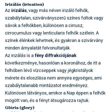
Irizálás (irisation)
Az
irizálás
, vagy más néven irizáló felhők,
szabálytalan, szivárványszerű színes foltok vagy
sávok a felhőkben, különösen a cirrusz,
cirrocumulus vagy lenticularis felhők szélein. A
színek élénkek lehetnek, és gyakran a szivárvány
minden árnyalatát felvonultatják.
Az irizálás is a
fény diffrakciójának
következménye, hasonlóan a koronához, de itt a
felhőben lévő vízcseppek vagy jégkristályok
mérete és eloszlása nem annyira egységes, ami
szabálytalanabb mintázatot eredményez.
Különösen látványos, amikor a Nap éppen a felhők
mögött van, és a fényt átsugározza rajtuk.
Glória (glory)