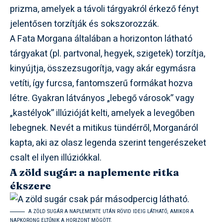
prizma, amelyek a távoli tárgyakról érkező fényt
jelentősen torzítják és sokszorozzák.
A Fata Morgana általában a horizonton látható
tárgyakat (pl. partvonal, hegyek, szigetek) torzítja,
kinyújtja, összezsugorítja, vagy akár egymásra
vetíti, így furcsa, fantomszerű formákat hozva
létre. Gyakran látványos „lebegő városok” vagy
„kastélyok” illúzióját kelti, amelyek a levegőben
lebegnek. Nevét a mitikus tündérről, Morganáról
kapta, aki az olasz legenda szerint tengerészeket
csalt el ilyen illúziókkal.
A zöld sugár: a naplemente ritka
ékszere
A ZÖLD SUGÁR A NAPLEMENTE UTÁN RÖVID IDEIG LÁTHATÓ, AMIKOR A
NAPKORONG ELTŰNIK A HORIZONT MÖGÖTT.