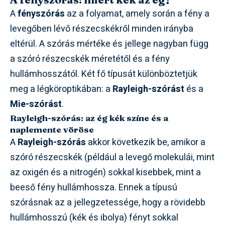
A
fényszórás
az a folyamat, amely során a fény a
levegőben lévő részecskékről minden irányba
eltérül. A szórás mértéke és jellege nagyban függ
a szóró részecskék méretétől és a fény
hullámhosszától. Két fő típusát különböztetjük
meg a légköroptikában: a
Rayleigh-szórást
és a
Mie-szórást
.
Rayleigh-szórás: az ég kék színe és a
naplemente vöröse
A
Rayleigh-szórás
akkor következik be, amikor a
szóró részecskék (például a levegő molekulái, mint
az oxigén és a nitrogén) sokkal kisebbek, mint a
beeső fény hullámhossza. Ennek a típusú
szórásnak az a jellegzetessége, hogy a rövidebb
hullámhosszú (kék és ibolya) fényt sokkal