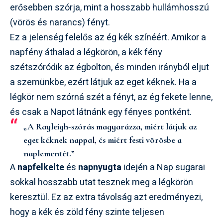
erősebben szórja, mint a hosszabb hullámhosszú
(vörös és narancs) fényt.
Ez a jelenség felelős az ég kék színéért. Amikor a
napfény áthalad a légkörön, a kék fény
szétszóródik az égbolton, és minden irányból eljut
a szemünkbe, ezért látjuk az eget kéknek. Ha a
légkör nem szórná szét a fényt, az ég fekete lenne,
és csak a Napot látnánk egy fényes pontként.
„A Rayleigh-szórás magyarázza, miért látjuk az
eget kéknek nappal, és miért festi vörösbe a
naplementét.”
A
napfelkelte
és
napnyugta
idején a Nap sugarai
sokkal hosszabb utat tesznek meg a légkörön
keresztül. Ez az extra távolság azt eredményezi,
hogy a kék és zöld fény szinte teljesen