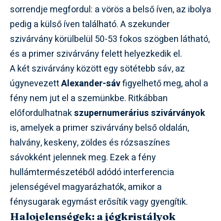
sorrendje megfordul: a vörös a belső íven, az ibolya
pedig a külső íven található. A szekunder
szivárvány körülbelül 50-53 fokos szögben látható,
és a primer szivárvány felett helyezkedik el.
A két szivárvány között egy sötétebb sáv, az
úgynevezett
Alexander-sáv
figyelhető meg, ahol a
fény nem jut el a szemünkbe. Ritkábban
előfordulhatnak
szupernumerárius szivárványok
is, amelyek a primer szivárvány belső oldalán,
halvány, keskeny, zöldes és rózsaszínes
sávokként jelennek meg. Ezek a fény
hullámtermészetéből adódó interferencia
jelenségével magyarázhatók, amikor a
fénysugarak egymást erősítik vagy gyengítik.
Halojelenségek: a jégkristályok