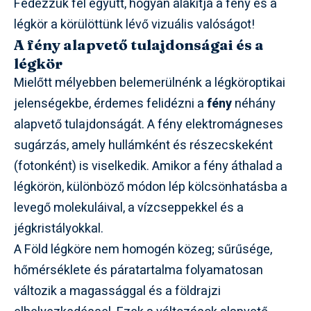
Fedezzük fel együtt, hogyan alakítja a fény és a
légkör a körülöttünk lévő vizuális valóságot!
A fény alapvető tulajdonságai és a
légkör
Mielőtt mélyebben belemerülnénk a légköroptikai
jelenségekbe, érdemes felidézni a
fény
néhány
alapvető tulajdonságát. A fény elektromágneses
sugárzás, amely hullámként és részecskeként
(fotonként) is viselkedik. Amikor a fény áthalad a
légkörön, különböző módon lép kölcsönhatásba a
levegő molekuláival, a vízcseppekkel és a
jégkristályokkal.
A Föld légköre nem homogén közeg; sűrűsége,
hőmérséklete és páratartalma folyamatosan
változik a magassággal és a földrajzi