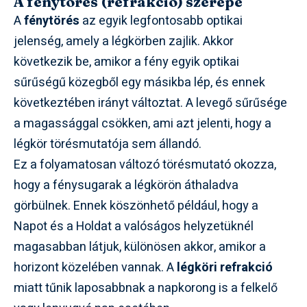
A fénytörés (refrakció) szerepe
A
fénytörés
az egyik legfontosabb optikai
jelenség, amely a légkörben zajlik. Akkor
következik be, amikor a fény egyik optikai
sűrűségű közegből egy másikba lép, és ennek
következtében irányt változtat. A levegő sűrűsége
a magassággal csökken, ami azt jelenti, hogy a
légkör törésmutatója sem állandó.
Ez a folyamatosan változó törésmutató okozza,
hogy a fénysugarak a légkörön áthaladva
görbülnek. Ennek köszönhető például, hogy a
Napot és a Holdat a valóságos helyzetüknél
magasabban látjuk, különösen akkor, amikor a
horizont közelében vannak. A
légköri refrakció
miatt tűnik laposabbnak a napkorong is a felkelő