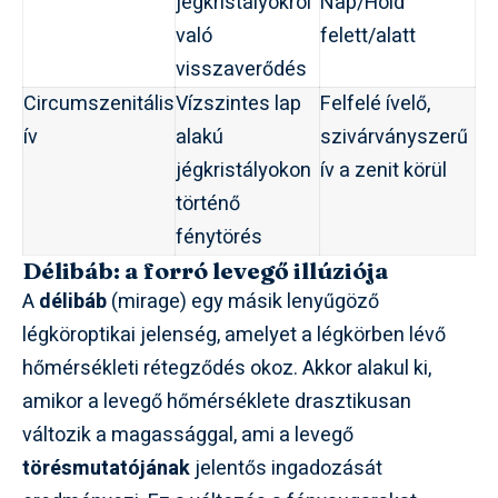
jégkristályokról
Nap/Hold
való
felett/alatt
visszaverődés
Circumszenitális
Vízszintes lap
Felfelé ívelő,
ív
alakú
szivárványszerű
jégkristályokon
ív a zenit körül
történő
fénytörés
Délibáb: a forró levegő illúziója
A
délibáb
(mirage) egy másik lenyűgöző
légköroptikai jelenség, amelyet a légkörben lévő
hőmérsékleti rétegződés okoz. Akkor alakul ki,
amikor a levegő hőmérséklete drasztikusan
változik a magassággal, ami a levegő
törésmutatójának
jelentős ingadozását