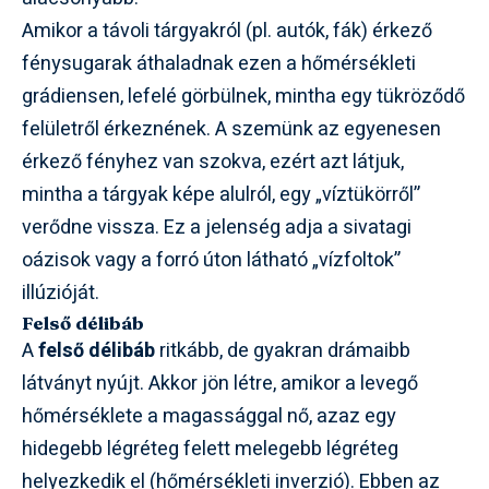
Amikor a távoli tárgyakról (pl. autók, fák) érkező
fénysugarak áthaladnak ezen a hőmérsékleti
grádiensen, lefelé görbülnek, mintha egy tükröződő
felületről érkeznének. A szemünk az egyenesen
érkező fényhez van szokva, ezért azt látjuk,
mintha a tárgyak képe alulról, egy „víztükörről”
verődne vissza. Ez a jelenség adja a sivatagi
oázisok vagy a forró úton látható „vízfoltok”
illúzióját.
Felső délibáb
A
felső délibáb
ritkább, de gyakran drámaibb
látványt nyújt. Akkor jön létre, amikor a levegő
hőmérséklete a magassággal nő, azaz egy
hidegebb légréteg felett melegebb légréteg
helyezkedik el (hőmérsékleti inverzió). Ebben az