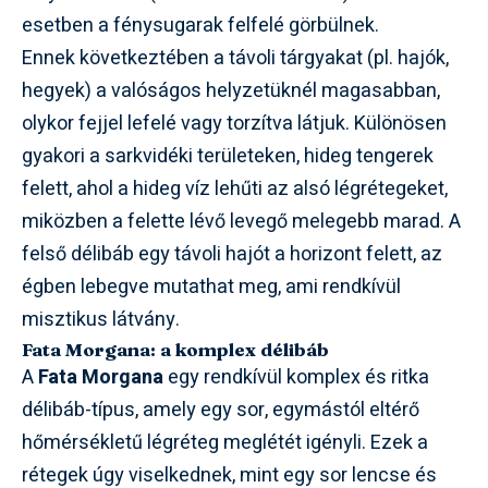
esetben a fénysugarak felfelé görbülnek.
Ennek következtében a távoli tárgyakat (pl. hajók,
hegyek) a valóságos helyzetüknél magasabban,
olykor fejjel lefelé vagy torzítva látjuk. Különösen
gyakori a sarkvidéki területeken, hideg tengerek
felett, ahol a hideg víz lehűti az alsó légrétegeket,
miközben a felette lévő levegő melegebb marad. A
felső délibáb egy távoli hajót a horizont felett, az
égben lebegve mutathat meg, ami rendkívül
misztikus látvány.
Fata Morgana: a komplex délibáb
A
Fata Morgana
egy rendkívül komplex és ritka
délibáb-típus, amely egy sor, egymástól eltérő
hőmérsékletű légréteg meglétét igényli. Ezek a
rétegek úgy viselkednek, mint egy sor lencse és