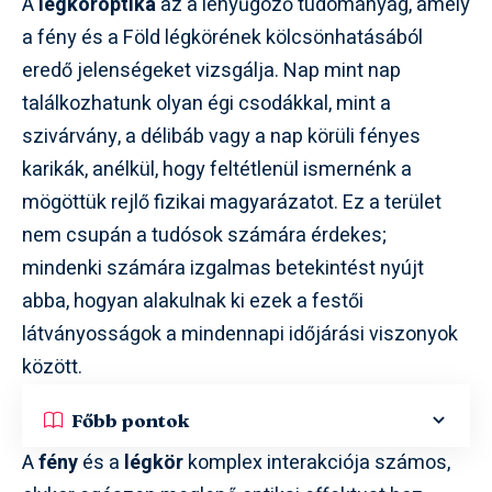
A
légköroptika
az a lenyűgöző tudományág, amely
a fény és a Föld légkörének kölcsönhatásából
eredő jelenségeket vizsgálja. Nap mint nap
találkozhatunk olyan égi csodákkal, mint a
szivárvány, a délibáb vagy a nap körüli fényes
karikák, anélkül, hogy feltétlenül ismernénk a
mögöttük rejlő fizikai magyarázatot. Ez a terület
nem csupán a tudósok számára érdekes;
mindenki számára izgalmas betekintést nyújt
abba, hogyan alakulnak ki ezek a festői
látványosságok a mindennapi időjárási viszonyok
között.
Főbb pontok
A
fény
és a
légkör
komplex interakciója számos,