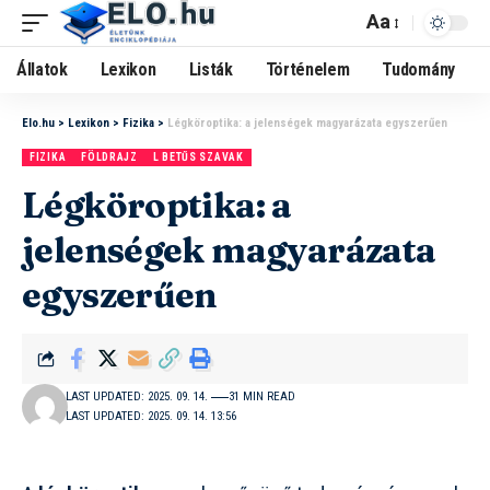
Aa
Állatok
Lexikon
Listák
Történelem
Tudomány
Elo.hu
>
Lexikon
>
Fizika
>
Légköroptika: a jelenségek magyarázata egyszerűen
FIZIKA
FÖLDRAJZ
L BETŰS SZAVAK
Légköroptika: a
jelenségek magyarázata
egyszerűen
LAST UPDATED: 2025. 09. 14.
31 MIN READ
LAST UPDATED: 2025. 09. 14. 13:56