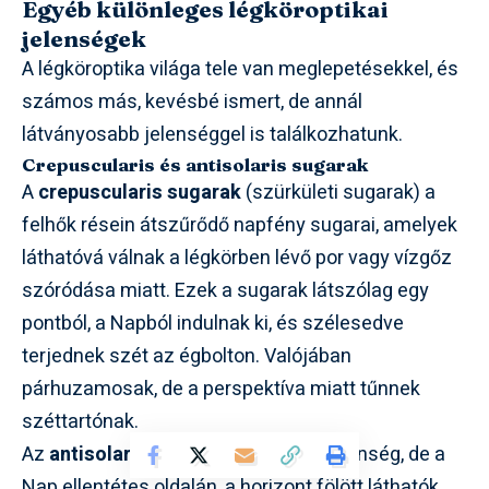
Egyéb különleges légköroptikai
jelenségek
A légköroptika világa tele van meglepetésekkel, és
számos más, kevésbé ismert, de annál
látványosabb jelenséggel is találkozhatunk.
Crepuscularis és antisolaris sugarak
A
crepuscularis sugarak
(szürkületi sugarak) a
felhők résein átszűrődő napfény sugarai, amelyek
láthatóvá válnak a légkörben lévő por vagy vízgőz
szóródása miatt. Ezek a sugarak látszólag egy
pontból, a Napból indulnak ki, és szélesedve
terjednek szét az égbolton. Valójában
párhuzamosak, de a perspektíva miatt tűnnek
széttartónak.
Az
antisolaris sugarak
ugyanez a jelenség, de a
Nap ellentétes oldalán, a horizont fölött láthatók.