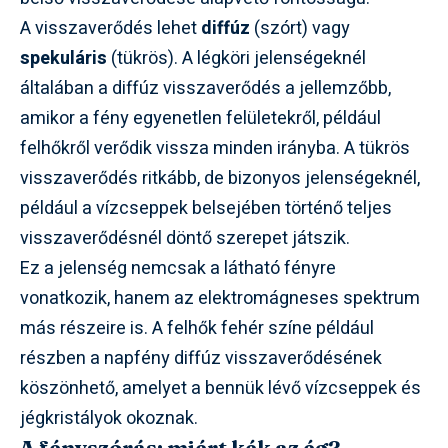
A visszaverődés lehet
diffúz
(szórt) vagy
spekuláris
(tükrös). A légköri jelenségeknél
általában a diffúz visszaverődés a jellemzőbb,
amikor a fény egyenetlen felületekről, például
felhőkről verődik vissza minden irányba. A tükrös
visszaverődés ritkább, de bizonyos jelenségeknél,
például a vízcseppek belsejében történő teljes
visszaverődésnél döntő szerepet játszik.
Ez a jelenség nemcsak a látható fényre
vonatkozik, hanem az elektromágneses spektrum
más részeire is. A felhők fehér színe például
részben a napfény diffúz visszaverődésének
köszönhető, amelyet a bennük lévő vízcseppek és
jégkristályok okoznak.
A fényszórás: miért kék az ég?