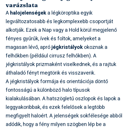
varázslata
A
halojelenségek
a légköroptika egyik
legváltozatosabb és legkomplexebb csoportját
alkotják. Ezek a Nap vagy a Hold körül megjelenő
fényes gyűrűk, ívek és foltok, amelyeket a
magasan lévő, apró
jégkristályok
okoznak a
felhőkben (például cirrusz felhőkben). A
jégkristályok prizmaként viselkednek, és a rajtuk
áthaladó fényt megtörik és visszaverik.
A jégkristályok formája és orientációja döntő
fontosságú a különböző halo típusok
kialakulásában. A hatszögletű oszlopok és lapok a
leggyakoribbak, és ezek felelősek a legtöbb
megfigyelt haloért. A jelenségek sokfélesége abból
adódik, hogy a fény milyen szögben lép be a