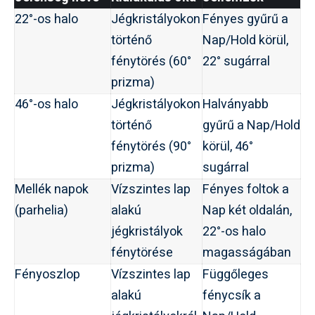
22°-os halo
Jégkristályokon
Fényes gyűrű a
történő
Nap/Hold körül,
fénytörés (60°
22° sugárral
prizma)
46°-os halo
Jégkristályokon
Halványabb
történő
gyűrű a Nap/Hold
fénytörés (90°
körül, 46°
prizma)
sugárral
Mellék napok
Vízszintes lap
Fényes foltok a
(parhelia)
alakú
Nap két oldalán,
jégkristályok
22°-os halo
fénytörése
magasságában
Fényoszlop
Vízszintes lap
Függőleges
alakú
fénycsík a