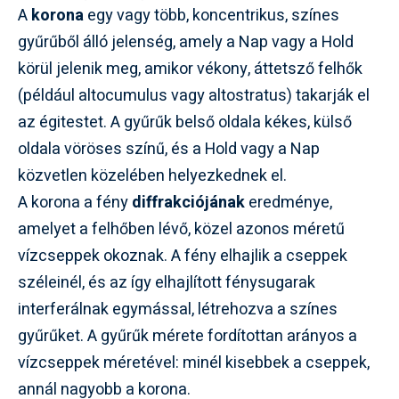
A
korona
egy vagy több, koncentrikus, színes
gyűrűből álló jelenség, amely a Nap vagy a Hold
körül jelenik meg, amikor vékony, áttetsző felhők
(például altocumulus vagy altostratus) takarják el
az égitestet. A gyűrűk belső oldala kékes, külső
oldala vöröses színű, és a Hold vagy a Nap
közvetlen közelében helyezkednek el.
A korona a fény
diffrakciójának
eredménye,
amelyet a felhőben lévő, közel azonos méretű
vízcseppek okoznak. A fény elhajlik a cseppek
széleinél, és az így elhajlított fénysugarak
interferálnak egymással, létrehozva a színes
gyűrűket. A gyűrűk mérete fordítottan arányos a
vízcseppek méretével: minél kisebbek a cseppek,
annál nagyobb a korona.