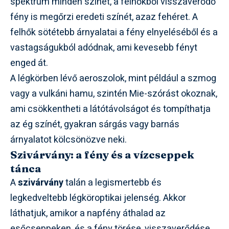
spektrum minden színét, a felhőkből visszaverődő
fény is megőrzi eredeti színét, azaz fehéret. A
felhők sötétebb árnyalatai a fény elnyeléséből és a
vastagságukból adódnak, ami kevesebb fényt
enged át.
A légkörben lévő aeroszolok, mint például a szmog
vagy a vulkáni hamu, szintén Mie-szórást okoznak,
ami csökkentheti a látótávolságot és tompíthatja
az ég színét, gyakran sárgás vagy barnás
árnyalatot kölcsönözve neki.
Szivárvány: a fény és a vízcseppek
tánca
A
szivárvány
talán a legismertebb és
legkedveltebb légköroptikai jelenség. Akkor
láthatjuk, amikor a napfény áthalad az
esőcseppeken, és a fény törése, visszaverődése