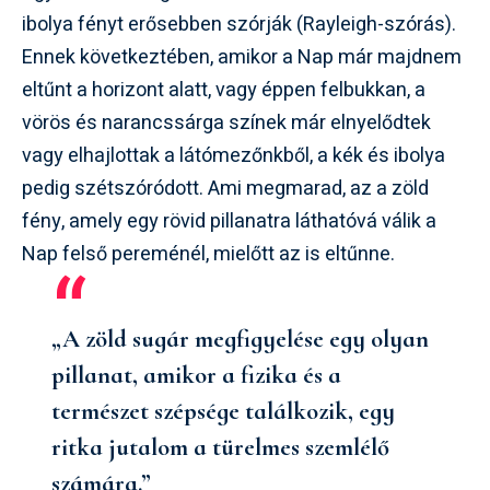
ibolya fényt erősebben szórják (Rayleigh-szórás).
Ennek következtében, amikor a Nap már majdnem
eltűnt a horizont alatt, vagy éppen felbukkan, a
vörös és narancssárga színek már elnyelődtek
vagy elhajlottak a látómezőnkből, a kék és ibolya
pedig szétszóródott. Ami megmarad, az a zöld
fény, amely egy rövid pillanatra láthatóvá válik a
Nap felső pereménél, mielőtt az is eltűnne.
„A zöld sugár megfigyelése egy olyan
pillanat, amikor a fizika és a
természet szépsége találkozik, egy
ritka jutalom a türelmes szemlélő
számára.”