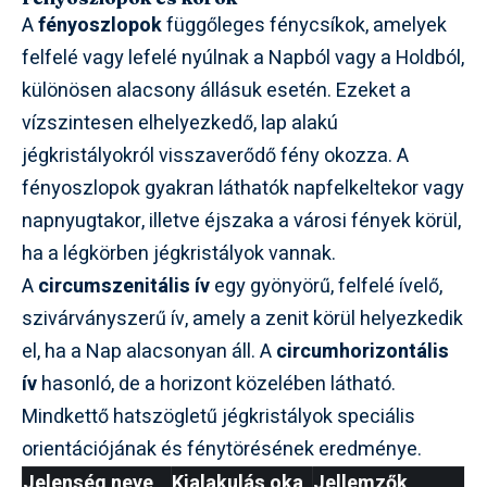
A
fényoszlopok
függőleges fénycsíkok, amelyek
felfelé vagy lefelé nyúlnak a Napból vagy a Holdból,
különösen alacsony állásuk esetén. Ezeket a
vízszintesen elhelyezkedő, lap alakú
jégkristályokról visszaverődő fény okozza. A
fényoszlopok gyakran láthatók napfelkeltekor vagy
napnyugtakor, illetve éjszaka a városi fények körül,
ha a légkörben jégkristályok vannak.
A
circumszenitális ív
egy gyönyörű, felfelé ívelő,
szivárványszerű ív, amely a zenit körül helyezkedik
el, ha a Nap alacsonyan áll. A
circumhorizontális
ív
hasonló, de a horizont közelében látható.
Mindkettő hatszögletű jégkristályok speciális
orientációjának és fénytörésének eredménye.
Jelenség neve
Kialakulás oka
Jellemzők