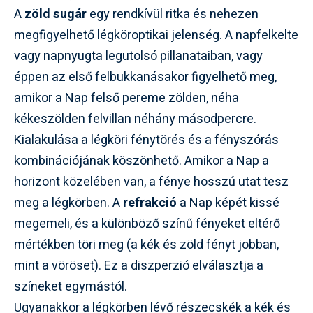
A
zöld sugár
egy rendkívül ritka és nehezen
megfigyelhető légköroptikai jelenség. A napfelkelte
vagy napnyugta legutolsó pillanataiban, vagy
éppen az első felbukkanásakor figyelhető meg,
amikor a Nap felső pereme zölden, néha
kékeszölden felvillan néhány másodpercre.
Kialakulása a légköri fénytörés és a fényszórás
kombinációjának köszönhető. Amikor a Nap a
horizont közelében van, a fénye hosszú utat tesz
meg a légkörben. A
refrakció
a Nap képét kissé
megemeli, és a különböző színű fényeket eltérő
mértékben töri meg (a kék és zöld fényt jobban,
mint a vöröset). Ez a diszperzió elválasztja a
színeket egymástól.
Ugyanakkor a légkörben lévő részecskék a kék és