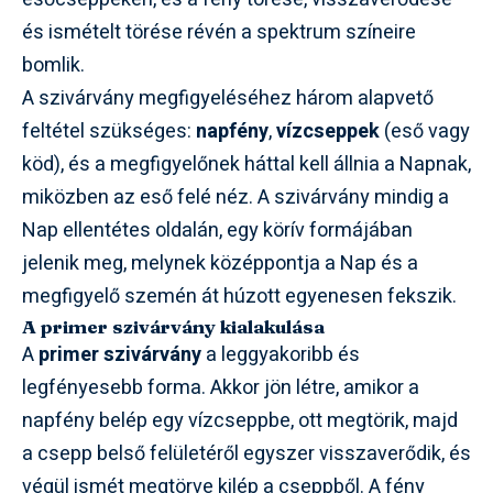
és ismételt törése révén a spektrum színeire
bomlik.
A szivárvány megfigyeléséhez három alapvető
feltétel szükséges:
napfény
,
vízcseppek
(eső vagy
köd), és a megfigyelőnek háttal kell állnia a Napnak,
miközben az eső felé néz. A szivárvány mindig a
Nap ellentétes oldalán, egy körív formájában
jelenik meg, melynek középpontja a Nap és a
megfigyelő szemén át húzott egyenesen fekszik.
A primer szivárvány kialakulása
A
primer szivárvány
a leggyakoribb és
legfényesebb forma. Akkor jön létre, amikor a
napfény belép egy vízcseppbe, ott megtörik, majd
a csepp belső felületéről egyszer visszaverődik, és
végül ismét megtörve kilép a cseppből. A fény