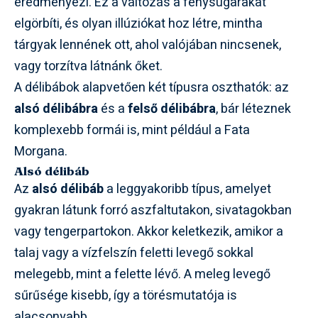
eredményezi. Ez a változás a fénysugarakat
elgörbíti, és olyan illúziókat hoz létre, mintha
tárgyak lennének ott, ahol valójában nincsenek,
vagy torzítva látnánk őket.
A délibábok alapvetően két típusra oszthatók: az
alsó délibábra
és a
felső délibábra
, bár léteznek
komplexebb formái is, mint például a Fata
Morgana.
Alsó délibáb
Az
alsó délibáb
a leggyakoribb típus, amelyet
gyakran látunk forró aszfaltutakon, sivatagokban
vagy tengerpartokon. Akkor keletkezik, amikor a
talaj vagy a vízfelszín feletti levegő sokkal
melegebb, mint a felette lévő. A meleg levegő
sűrűsége kisebb, így a törésmutatója is
alacsonyabb.