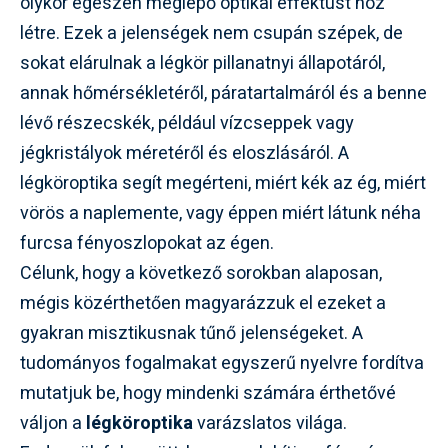
olykor egészen meglepő optikai effektust hoz
létre. Ezek a jelenségek nem csupán szépek, de
sokat elárulnak a légkör pillanatnyi állapotáról,
annak hőmérsékletéről, páratartalmáról és a benne
lévő részecskék, például vízcseppek vagy
jégkristályok méretéről és eloszlásáról. A
légköroptika segít megérteni, miért kék az ég, miért
vörös a naplemente, vagy éppen miért látunk néha
furcsa fényoszlopokat az égen.
Célunk, hogy a következő sorokban alaposan,
mégis közérthetően magyarázzuk el ezeket a
gyakran misztikusnak tűnő jelenségeket. A
tudományos fogalmakat egyszerű nyelvre fordítva
mutatjuk be, hogy mindenki számára érthetővé
váljon a
légköroptika
varázslatos világa.