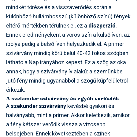
mindkét törése és a visszaverődés során a
különböző hullámhosszú (különböző színű) fények
eltérő mértékben térülnek el, ez a
diszperzió
.
Ennek eredményeként a vörös szín a külső íven, az
ibolya pedig a belső íven helyezkedik el. A primer
szivárvány mindig körülbelül 40-42 fokos szögben
látható a Nap irányához képest. Ez a szög az oka
annak, hogy a szivárvány ív alakú: a szemünkbe
jutó fény mindig ugyanabból a szögű kúpfelületről
érkezik.
A szekunder szivárvány és egyéb variációk
A
szekunder szivárvány
kevésbé gyakori és
halványabb, mint a primer. Akkor keletkezik, amikor
a fény kétszer verődik vissza a vízcsepp
belsejében. Ennek következtében a színek