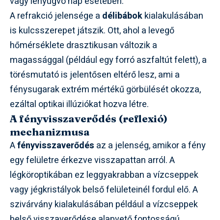
vagy lenyugvó nap esetében.
A refrakció jelensége a
délibábok
kialakulásában
is kulcsszerepet játszik. Ott, ahol a levegő
hőmérséklete drasztikusan változik a
magassággal (például egy forró aszfaltút felett), a
törésmutató is jelentősen eltérő lesz, ami a
fénysugarak extrém mértékű görbülését okozza,
ezáltal optikai illúziókat hozva létre.
A fényvisszaverődés (reflexió)
mechanizmusa
A
fényvisszaverődés
az a jelenség, amikor a fény
egy felületre érkezve visszapattan arról. A
légköroptikában ez leggyakrabban a vízcseppek
vagy jégkristályok belső felületeinél fordul elő. A
szivárvány kialakulásában például a vízcseppek
belső visszaverődése alapvető fontosságú.