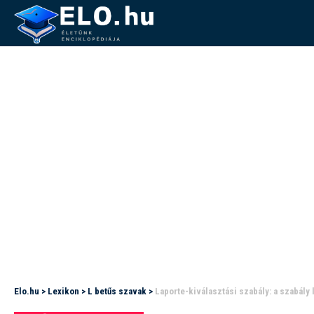
Elo.hu
>
Lexikon
>
L betűs szavak
>
Laporte-kiválasztási szabály: a szabály