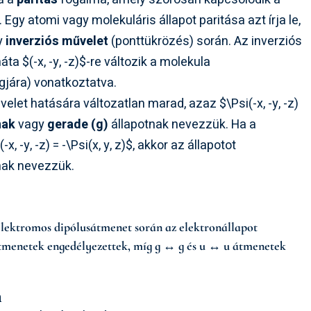
. Egy atomi vagy molekuláris állapot paritása azt írja le,
y
inverziós művelet
(ponttükrözés) során. Az inverziós
náta
$(-x, -y, -z)$
-re változik a molekula
jára) vonatkoztatva.
velet hatására változatlan marad, azaz
$\Psi(-x, -y, -z)
nak
vagy
gerade (g)
állapotnak nevezzük. Ha a
-x, -y, -z) = -\Psi(x, y, z)$
, akkor az állapotot
nak nevezzük.
lektromos dipólusátmenet során az elektronállapot
átmenetek engedélyezettek, míg g ↔ g és u ↔ u átmenetek
n