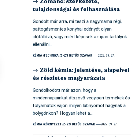
Zománc: szerkezete,
tulajdonságai és felhasználása
Gondolt már arra, mi teszi a nagymama régi,
pattogásmentes konyhai edényét olyan
időtállóvá, vagy miért képesek az ipari tartályok
ellenállni…
KÉMIA
TECHNIKA
Z-ZS BETŰS SZAVAK
2025. 09. 27.
Zöld kémia: jelentése, alapelvei
és részletes magyarázata
Gondolkodott már azon, hogy a
mindennapjainkat átszövő vegyipari termékek és
folyamatok vajon milyen lábnyomot hagynak a
bolygónkon? Hogyan lehet a…
KÉMIA
KÖRNYEZET
Z-ZS BETŰS SZAVAK
2025. 09. 27.