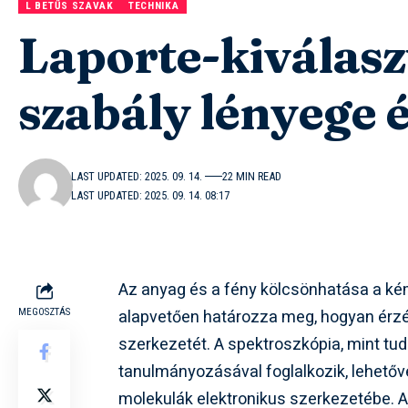
L BETŰS SZAVAK
TECHNIKA
Laporte-kiválaszt
szabály lényege 
LAST UPDATED: 2025. 09. 14.
22 MIN READ
LAST UPDATED: 2025. 09. 14. 08:17
Az anyag és a fény kölcsönhatása a kém
alapvetően határozza meg, hogyan érzék
MEGOSZTÁS
szerkezetét. A spektroszkópia, mint t
tanulmányozásával foglalkozik, lehető
molekulák elektronikus szerkezetébe.