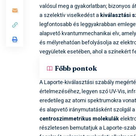
valósul meg a gyakorlatban; bizonyos át
a szelektív viselkedést a
kiválasztási 
legfontosabb és leggyakrabban emlege
alapvető kvantummechanikai elv, amely
és mélyrehatóan befolyásolja az elekt
vegyületek esetében, ahol a színekért 
Főbb pontok
A Laporte-kiválasztási szabály megért
értelmezéséhez, legyen szó UV-Vis, inf
eredetileg az atomi spektrumokra vonat
és alapvető iránymutatásként szolgál a
centroszimmetrikus molekulák
elektr
részletesen bemutatjuk a Laporte-szabá