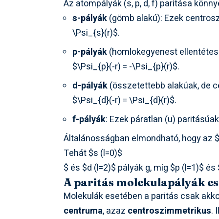
Az atompályák (s, p, d, f) paritása kön
s-pályák
(gömb alakú): Ezek centrosz
\Psi_{s}(r)$
.
p-pályák
(homlokegyenest ellentétes f
$\Psi_{p}(-r) = -\Psi_{p}(r)$
.
d-pályák
(összetettebb alakúak, de c
$\Psi_{d}(-r) = \Psi_{d}(r)$
.
f-pályák
: Ezek páratlan (u) paritásúak
Általánosságban elmondható, hogy az
$
Tehát
$s (l=0)$
$ és
$d (l=2)$ pályák g, míg
$p (l=1)$ és
A paritás molekulapályák e
Molekulák esetében a paritás csak akk
centruma
, azaz
centroszimmetrikus
.