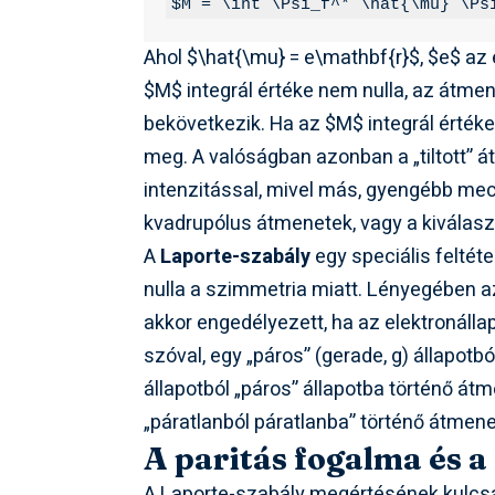
$M = \int \Psi_f^* \hat{\mu} \Ps
Ahol
$\hat{\mu} = e\mathbf{r}$
,
$e$
az 
$M$
integrál értéke nem nulla, az átme
bekövetkezik. Ha az
$M$
integrál értéke
meg. A valóságban azonban a „tiltott” 
intenzitással, mivel más, gyengébb me
kvadrupólus átmenetek, vagy a kiválaszt
A
Laporte-szabály
egy speciális feltéte
nulla a szimmetria miatt. Lényegében a
akkor engedélyezett, ha az elektronálla
szóval, egy „páros” (gerade, g) állapotbó
állapotból „páros” állapotba történő át
„páratlanból páratlanba” történő átmenet 
A paritás fogalma és 
A Laporte-szabály megértésének kulcs