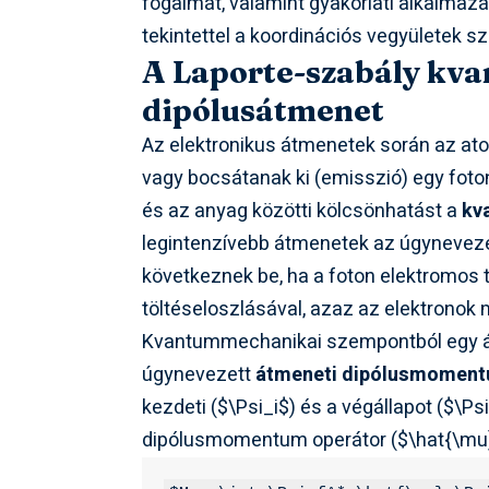
fogalmát, valamint gyakorlati alkalmaz
tekintettel a koordinációs vegyületek sz
A Laporte-szabály kva
dipólusátmenet
Az elektronikus átmenetek során az ato
vagy bocsátanak ki (emisszió) egy foto
és az anyag közötti kölcsönhatást a
kv
legintenzívebb átmenetek az úgynevez
következnek be, ha a foton elektromos
töltéseloszlásával, azaz az elektronok
Kvantummechanikai szempontból egy átm
úgynevezett
átmeneti dipólusmoment
kezdeti (
$\Psi_i$
) és a végállapot (
$\Ps
dipólusmomentum operátor (
$\hat{\mu