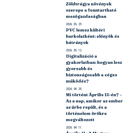
Zöldtrágya növények
szerepe a fenntartható
mezőgazdaságban
2026. 05. 29.
PVC lemez kültéri
burkolatként: előnyök és
hátrányok
2026. 05. 12.
Digitalizáció a
gyakorlatban: hogyan lesz
gyorsabb és
biztonságosabb a céges
működés?
2026. 04. 20.
Mi történt Április 12-én? –
Az a nap, amikor az ember
az űrbe repült, és a
történelem örökre
megváltozott
2026. 04. 11.