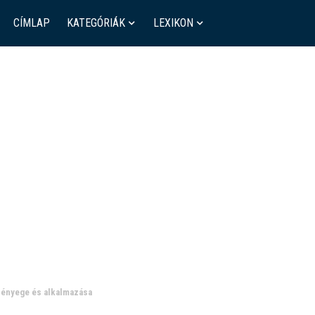
CÍMLAP
KATEGÓRIÁK
LEXIKON
 lényege és alkalmazása