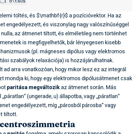
i_i d\tau$
elemi töltés, és
$\mathbf{r}$
a pozícióvektor. Ha az
net engedélyezett, és viszonylag nagy valószínűséggel
 nulla, az átmenet tiltott, és elméletileg nem történhet
átmenetek is megfigyelhetők, bár lényegesen kisebb
chanizmusok (pl. mágneses dipólus vagy elektromos
ási szabályok relaxációja) is hozzájárulhatnak.
lt ad arra vonatkozóan, hogy mikor lesz ez az integrál
zt mondja ki, hogy egy elektromos dipólusátmenet csak
pot
paritása megváltozik
az átmenet során. Más
l „páratlan” (ungerade, u) állapotba, vagy „páratlan”
menet engedélyezett, míg „párosból párosba” vagy
tiltott.
a centroszimmetria
a a
paritás
fogalma, amely szorosan kapcsolódik a