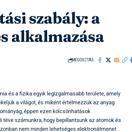
ási szabály: a
és alkalmazása
MEGOSZTÁS
ia és a fizika egyik legizgalmasabb területe, amely
eljük a világot, és miként értelmezzük az anyag
udományág, éppen ezen kölcsönhatások
vé téve számunkra, hogy bepillantsunk az atomok és
 Azonban nem minden lehetséges elektronátmenet