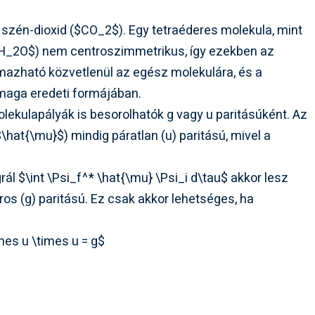
szén-dioxid (
$CO_2$). Egy tetraéderes molekula, mint
H_2O$) nem centroszimmetrikus, így ezekben az
mazható közvetlenül az egész molekulára, és a
maga eredeti formájában.
ekulapályák is besorolhatók g vagy u paritásúként. Az
$\hat{\mu}$) mindig páratlan (u) paritású, mivel a
grál
$\int \Psi_f^* \hat{\mu} \Psi_i d\tau$ akkor lesz
os (g) paritású. Ez csak akkor lehetséges, ha
mes u \times u = g$