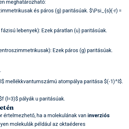
nyen meghatározható:
immetrikusak és páros (g) paritásúak.
$\Psi_{s}(-r) =
ázisú lebenyek): Ezek páratlan (u) paritásúak.
entroszimmetrikusak): Ezek páros (g) paritásúak.
.
l$
mellékkvantumszámú atompálya paritása
$(-1)^l$
.
$f (l=3)$ pályák u paritásúak.
setén
or értelmezhető, ha a molekulának van
inverziós
 Ilyen molekulák például az oktaéderes