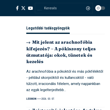
Legutóbbi tudásgyöngyök
Mit jelent az arachnofóbia
kifejezés? – A pókiszony teljes
útmutatója: okok, tünetek és
kezelés
Az arachnofóbia a pókoktól és más pókféléktől
- például skorpióktól és kullancsktól - való
túlzott, irracionális félelem, amely napjainkban
az egyik legelterjedtebb…
LEXIKON
2026. 03. 07.