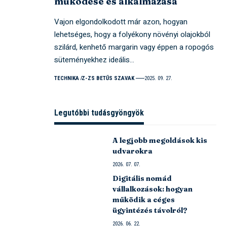
működése és alkalmazása
Vajon elgondolkodott már azon, hogyan
lehetséges, hogy a folyékony növényi olajokból
szilárd, kenhető margarin vagy éppen a ropogós
süteményekhez ideális…
TECHNIKA
Z-ZS BETŰS SZAVAK
2025. 09. 27.
Legutóbbi tudásgyöngyök
A legjobb megoldások kis
udvarokra
2026. 07. 07.
Digitális nomád
vállalkozások: hogyan
működik a céges
ügyintézés távolról?
2026. 06. 22.