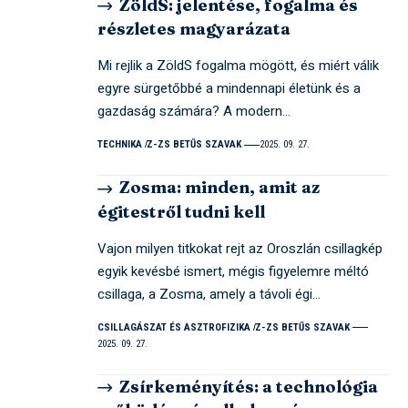
ZöldS: jelentése, fogalma és
részletes magyarázata
Mi rejlik a ZöldS fogalma mögött, és miért válik
egyre sürgetőbbé a mindennapi életünk és a
gazdaság számára? A modern…
TECHNIKA
Z-ZS BETŰS SZAVAK
2025. 09. 27.
Zosma: minden, amit az
égitestről tudni kell
Vajon milyen titkokat rejt az Oroszlán csillagkép
egyik kevésbé ismert, mégis figyelemre méltó
csillaga, a Zosma, amely a távoli égi…
CSILLAGÁSZAT ÉS ASZTROFIZIKA
Z-ZS BETŰS SZAVAK
2025. 09. 27.
Zsírkeményítés: a technológia