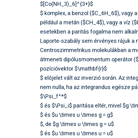
$[Co(NH_3)_6]^{3+}$
$ komplex, a benzol (
$C_6H_6$), vagy a 
például a metán (
$CH_4$), vagy a víz (
$
esetekben a paritás fogalma nem alkal
Laporte-szabály sem érvényes rájuk a 
Centroszimmetrikus molekulákban a mol
átmeneti dipólusmomentum operátor (
pozícióvektor
$\mathbf{r}$
$ előjelet vált az inverzió során. Az inte
nem nulla, ha az integrandus egésze pár
$\Psi_f^*$
$ és
$\Psi_i$ paritása eltér, mivel
$g \ti
$ és
$u \times u \times g = g$
$, de
$g \times u \times g = u$
$ és
$u \times u \times u = u$