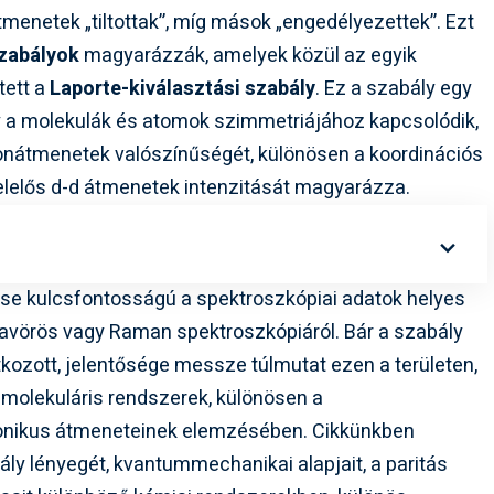
menetek „tiltottak”, míg mások „engedélyezettek”. Ezt
szabályok
magyarázzák, amelyek közül az egyik
tett a
Laporte-kiválasztási szabály
. Ez a szabály egy
 a molekulák és atomok szimmetriájához kapcsolódik,
ronátmenetek valószínűségét, különösen a koordinációs
felelős d-d átmenetek intenzitását magyarázza.
ése kulcsfontosságú a spektroszkópiai adatok helyes
ravörös vagy Raman spektroszkópiáról. Bár a szabály
kozott, jelentősége messze túlmutat ezen a területen,
 molekuláris rendszerek, különösen a
onikus átmeneteinek elemzésében. Cikkünkben
ly lényegét, kvantummechanikai alapjait, a paritás