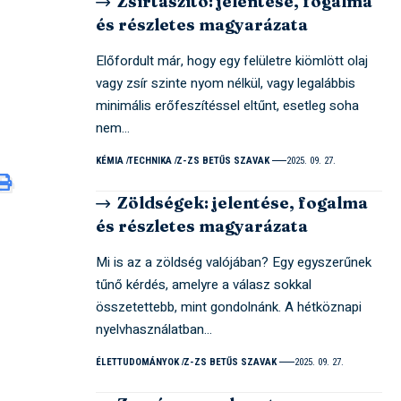
Zsírtaszító: jelentése, fogalma
és részletes magyarázata
Előfordult már, hogy egy felületre kiömlött olaj
vagy zsír szinte nyom nélkül, vagy legalábbis
minimális erőfeszítéssel eltűnt, esetleg soha
nem…
KÉMIA
TECHNIKA
Z-ZS BETŰS SZAVAK
2025. 09. 27.
Zöldségek: jelentése, fogalma
és részletes magyarázata
Mi is az a zöldség valójában? Egy egyszerűnek
tűnő kérdés, amelyre a válasz sokkal
összetettebb, mint gondolnánk. A hétköznapi
nyelvhasználatban…
ÉLETTUDOMÁNYOK
Z-ZS BETŰS SZAVAK
2025. 09. 27.