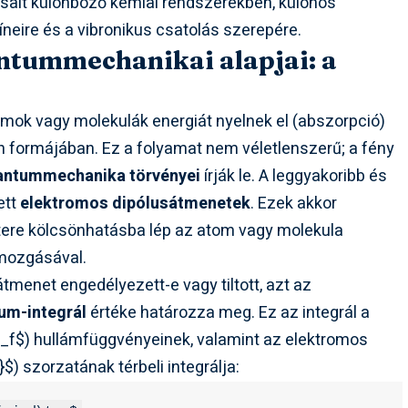
ásait különböző kémiai rendszerekben, különös
íneire és a vibronikus csatolás szerepére.
ntummechanikai alapjai: a
mok vagy molekulák energiát nyelnek el (abszorpció)
n formájában. Ez a folyamat nem véletlenszerű; a fény
antummechanika törvényei
írják le. A leggyakoribb és
ett
elektromos dipólusátmenetek
. Ezek akkor
 tere kölcsönhatásba lép az atom vagy molekula
 mozgásával.
enet engedélyezett-e vagy tiltott, azt az
um-integrál
értéke határozza meg. Ez az integrál a
i_f$
) hullámfüggvényeinek, valamint az elektromos
}$
) szorzatának térbeli integrálja: