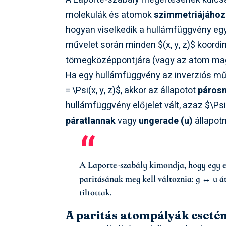
molekulák és atomok
szimmetriájához
hogyan viselkedik a hullámfüggvény eg
művelet során minden
$(x, y, z)$
koordi
tömegközéppontjára (vagy az atom mag
Ha egy hullámfüggvény az inverziós mű
= \Psi(x, y, z)$
, akkor az állapotot
páros
hullámfüggvény előjelet vált, azaz
$\Psi(
páratlannak
vagy
ungerade (u)
állapot
A Laporte-szabály kimondja, hogy egy e
paritásának meg kell változnia: g ↔ u 
tiltottak.
A paritás atompályák eseté