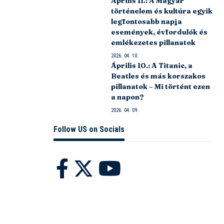
Április 11.: A Magyar
történelem és kultúra egyik
legfontosabb napja
események, évfordulók és
emlékezetes pillanatok
2026. 04. 10.
Április 10.: A Titanic, a
Beatles és más korszakos
pillanatok – Mi történt ezen
a napon?
2026. 04. 09.
Follow US on Socials