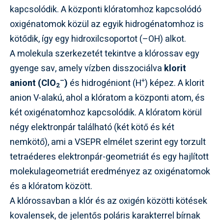
kapcsolódik. A központi klóratomhoz kapcsolódó
oxigénatomok közül az egyik hidrogénatomhoz is
kötődik, így egy hidroxilcsoportot (–OH) alkot.
A molekula szerkezetét tekintve a klórossav egy
gyenge sav, amely vízben disszociálva
klorit
–
+
aniont (ClO
)
és hidrogéniont (H
) képez. A klorit
2
anion V-alakú, ahol a klóratom a központi atom, és
két oxigénatomhoz kapcsolódik. A klóratom körül
négy elektronpár található (két kötő és két
nemkötő), ami a VSEPR elmélet szerint egy torzult
tetraéderes elektronpár-geometriát és egy hajlított
molekulageometriát eredményez az oxigénatomok
és a klóratom között.
A klórossavban a klór és az oxigén közötti kötések
kovalensek, de jelentős poláris karakterrel bírnak