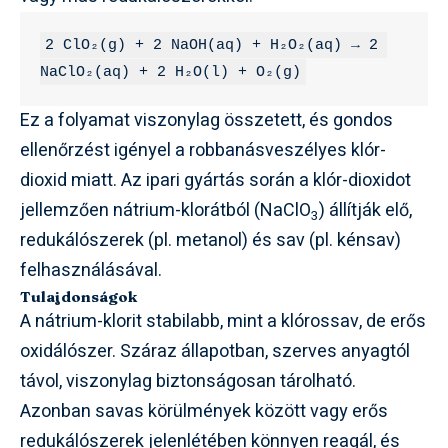
2 ClO₂(g) + 2 NaOH(aq) + H₂O₂(aq) → 2 
NaClO₂(aq) + 2 H₂O(l) + O₂(g)
Ez a folyamat viszonylag összetett, és gondos
ellenőrzést igényel a robbanásveszélyes klór-
dioxid miatt. Az ipari gyártás során a klór-dioxidot
jellemzően nátrium-klorátból (NaClO
) állítják elő,
3
redukálószerek (pl. metanol) és sav (pl. kénsav)
felhasználásával.
Tulajdonságok
A nátrium-klorit stabilabb, mint a klórossav, de erős
oxidálószer. Száraz állapotban, szerves anyagtól
távol, viszonylag biztonságosan tárolható.
Azonban savas körülmények között vagy erős
redukálószerek jelenlétében könnyen reagál, és