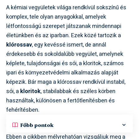
A kémiai vegyületek világa rendkívül sokszínű és
komplex, tele olyan anyagokkal, amelyek
létfontosságú szerepet játszanak mindennapi
életünkben és az iparban. Ezek közé tartozik a
klórossav
, egy kevéssé ismert, de annál
érdekesebb és sokoldalúbb vegyület, amelynek
képlete, tulajdonságai és sói, a kloritok, számos
ipari és környezetvédelmi alkalmazás alapját
képezik. Bár maga a klórossav rendkívül instabil,
sói, a
kloritok
, stabilabbak és széles körben
használtak, különösen a fertőtlenítésben és
fehérítésben.
Főbb pontok
Ebben a cikkben mélyrehatóan vizsgáljuk meg a