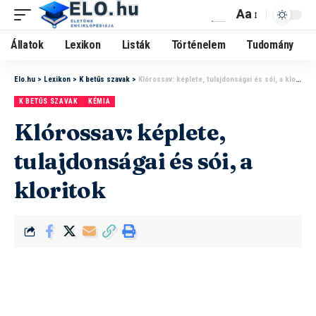
Aa
Állatok
Lexikon
Listák
Történelem
Tudomány
Elo.hu
>
Lexikon
>
K betűs szavak
>
Klórossav: képlete, tulajdonságai és sói, a kloritok
K BETŰS SZAVAK
KÉMIA
Klórossav: képlete,
tulajdonságai és sói, a
kloritok