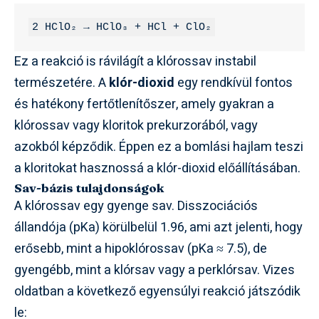
2 HClO₂ → HClO₃ + HCl + ClO₂
Ez a reakció is rávilágít a klórossav instabil
természetére. A
klór-dioxid
egy rendkívül fontos
és hatékony fertőtlenítőszer, amely gyakran a
klórossav vagy kloritok prekurzorából, vagy
azokból képződik. Éppen ez a bomlási hajlam teszi
a kloritokat hasznossá a klór-dioxid előállításában.
Sav-bázis tulajdonságok
A klórossav egy gyenge sav. Disszociációs
állandója (pKa) körülbelül 1.96, ami azt jelenti, hogy
erősebb, mint a hipoklórossav (pKa ≈ 7.5), de
gyengébb, mint a klórsav vagy a perklórsav. Vizes
oldatban a következő egyensúlyi reakció játszódik
le: