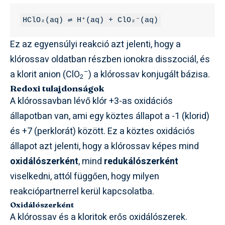
HClO₂(aq) ⇌ H⁺(aq) + ClO₂⁻(aq)
Ez az egyensúlyi reakció azt jelenti, hogy a
klórossav oldatban részben ionokra disszociál, és
–
a klorit anion (ClO
) a klórossav konjugált bázisa.
2
Redoxi tulajdonságok
A klórossavban lévő klór +3-as oxidációs
állapotban van, ami egy köztes állapot a -1 (klorid)
és +7 (perklorát) között. Ez a köztes oxidációs
állapot azt jelenti, hogy a klórossav képes mind
oxidálószerként
, mind
redukálószerként
viselkedni, attól függően, hogy milyen
reakciópartnerrel kerül kapcsolatba.
Oxidálószerként
A klórossav és a kloritok erős oxidálószerek.