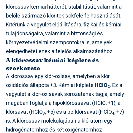
klórossav kémiai hátterét, stabilitását, valamint a
belőle származó kloritok sokféle felhasználását.
Kitérünk a vegyület előállítására, fizikai és kémiai
tulajdonságaira, valamint a biztonsági és
környezetvédelmi szempontokra is, amelyek
elengedhetetlenek a felelős alkalmazásához.
A klórossav kémiai képlete és
szerkezete
A klórossav egy klór-oxisav, amelyben a klór
oxidációs állapota +3. Kémiai képlete
HClO
. Ez a
2
vegyület a klór-oxisavak sorozatának tagja, amely
magában foglalja a hipoklórossavat (HClO, +1), a
klórsavat (HClO
, +5) és a perklórsavat (HClO
, +7)
3
4
is. A klórossav molekulájában a klóratom egy
hidrogénatomhoz és két oxigénatomhoz