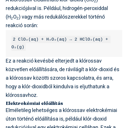
2
redukciójával is. Például, hidrogén-peroxiddal
(H
O
) vagy más redukálószerekkel történő
2
2
reakció során:
2 ClO₂(aq) + H₂O₂(aq) → 2 HClO₂(aq) + 
O₂(g)
Ez a reakció kevésbé elterjedt a klórossav
közvetlen előállítására, de rávilágít a klór-dioxid és
a klórossav közötti szoros kapcsolatra, és arra,
hogy a klór-dioxidból kiindulva is eljuthatunk a
klórossavhoz.
Elektrokémiai előállítás
Elméletileg lehetséges a klórossav elektrokémiai
úton történő előállítása is, például klór-dioxid
redukciójával egy elektrokémiai cellában. Ezek a