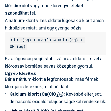
klór-dioxidot vagy más klórvegyületeket
szabadíthat fel.
A nátrium-klorit vizes oldatai lúgosak a klorit anion
hidrolízise miatt, ami egy gyenge bázis:
ClO₂⁻(aq) + H₂O(l) ⇌ HClO₂(aq) + 
OH⁻(aq)
Ez a lúgosság segít stabilizálni az oldatot, mivel a
klórossav bomlása savas közegben gyorsul.
Egyéb kloritok
Bár a nátrium-klorit a legfontosabb, más fémek
kloritjai is léteznek, mint például:
Kalcium-klorit (Ca(ClO
)
):
Kevésbé elterjedt,
2
2
de hasonló oxidáló tulajdonságokkal rendelkezik.