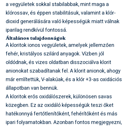
a vegyületek sokkal stabilabbak, mint maga a
klórossav, és éppen stabilitásuk, valamint a klór-
dioxid generálására való képességük miatt válnak
iparilag rendkívül fontossá.
Általános tulajdonságok
A kloritok ionos vegyületek, amelyek jellemzően
fehér, kristályos szilárd anyagok. Vízben jól
oldódnak, és vizes oldatban disszociálva klorit
anionokat szabadítanak fel. A klorit anionok, ahogy
már említettük, V-alakúak, és a klór +3-as oxidációs
állapotban van bennük.
A kloritok erős oxidálószerek, különösen savas
közegben. Ez az oxidáló képességük teszi őket
hatékonnyá fertőtlenítőként, fehérítőként és más
ipari folyamatokban. Azonban fontos megjegyezni,