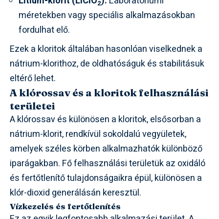
Lítium-klorit (LiClO
):
Laboratóriumi
2
méretekben vagy speciális alkalmazásokban
fordulhat elő.
Ezek a kloritok általában hasonlóan viselkednek a
nátrium-klorithoz, de oldhatóságuk és stabilitásuk
eltérő lehet.
A klórossav és a kloritok felhasználási
területei
A klórossav és különösen a kloritok, elsősorban a
nátrium-klorit, rendkívül sokoldalú vegyületek,
amelyek széles körben alkalmazhatók különböző
iparágakban. Fő felhasználási területük az oxidáló
és fertőtlenítő tulajdonságaikra épül, különösen a
klór-dioxid generálásán keresztül.
Vízkezelés és fertőtlenítés
Ez az egyik legfontosabb alkalmazási terület. A