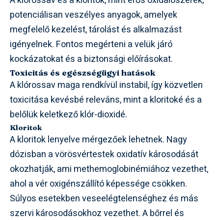
A klórossav és a kloritok, mint erős oxidálószerek,
potenciálisan veszélyes anyagok, amelyek
megfelelő kezelést, tárolást és alkalmazást
igényelnek. Fontos megérteni a velük járó
kockázatokat és a biztonsági előírásokat.
Toxicitás és egészségügyi hatások
A klórossav maga rendkívül instabil, így közvetlen
toxicitása kevésbé releváns, mint a kloritoké és a
belőlük keletkező klór-dioxidé.
Kloritok
A kloritok lenyelve mérgezőek lehetnek. Nagy
dózisban a vörösvértestek oxidatív károsodását
okozhatják, ami methemoglobinémiához vezethet,
ahol a vér oxigénszállító képessége csökken.
Súlyos esetekben veseelégtelenséghez és más
szervi károsodásokhoz vezethet. A bőrrel és