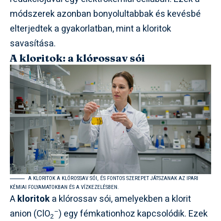
módszerek azonban bonyolultabbak és kevésbé
elterjedtek a gyakorlatban, mint a kloritok
savasítása.
A kloritok: a klórossav sói
A KLORITOK A KLÓROSSAV SÓI, ÉS FONTOS SZEREPET JÁTSZANAK AZ IPARI
KÉMIAI FOLYAMATOKBAN ÉS A VÍZKEZELÉSBEN.
A
kloritok
a klórossav sói, amelyekben a klorit
–
anion (ClO
) egy fémkationhoz kapcsolódik. Ezek
2