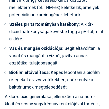
mint a klór, így kevesebb káros klórozott
melléktermék (pl. THM-ek) keletkezik, amelyek
potenciálisan karcinogének lehetnek.
Széles pH tartományban hatékony:
A klór-
dioxid hatékonysága kevésbé függ a pH-tól, mint
a klóré.
Vas és mangán oxidációja:
Segít eltávolítani a
vasat és mangánt a vízből, javítva annak
esztétikai tulajdonságait.
Biofilm eltávolítása:
Képes lebontani a biofilm
rétegeket a vízvezetékekben, csökkentve a
baktériumok megtelepedését.
A klór-dioxid generálása jellemzően a nátrium-
klorit és sósav vagy kénsav reakciójával történik,