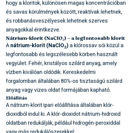
hogy a kloritok, különösen magas koncentrációban
és savas körülmények között, reaktívak lehetnek,
és robbanásveszélyesek lehetnek szerves
anyagokkal érintkezve.
Nátrium-klorit (NaClO₂) – a legfontosabb klorit
A
nátrium-klorit (NaClO
)
a klórossav sói közül a
2
legfontosabb és legszélesebb körben használt
vegyület. Fehér, kristályos szilárd anyag, amely
vízben kiválóan oldódik. Kereskedelmi
forgalomban általában 80%-os tisztaságú szilárd
anyag vagy vizes oldat formájában kapható.
Előállítás
A nátrium-klorit ipari előállítása általában klór-
dioxidból indul ki. A klór-dioxidot nátrium-hidroxid
oldatban redukálják, például hidrogén-peroxiddal
vagy más redukálószerekkel: