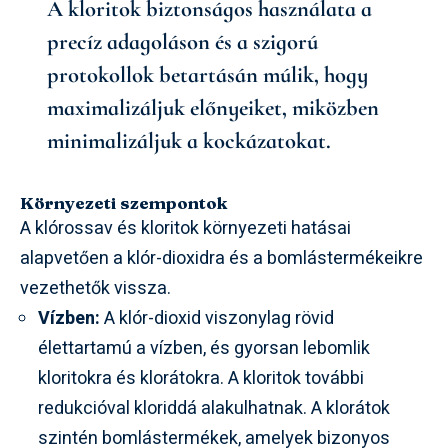
A kloritok biztonságos használata a
precíz adagoláson és a szigorú
protokollok betartásán múlik, hogy
maximalizáljuk előnyeiket, miközben
minimalizáljuk a kockázatokat.
Környezeti szempontok
A klórossav és kloritok környezeti hatásai
alapvetően a klór-dioxidra és a bomlástermékeikre
vezethetők vissza.
Vízben:
A klór-dioxid viszonylag rövid
élettartamú a vízben, és gyorsan lebomlik
kloritokra és klorátokra. A kloritok további
redukcióval kloriddá alakulhatnak. A klorátok
szintén bomlástermékek, amelyek bizonyos