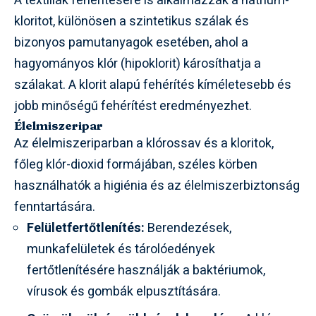
A textíliák fehérítésére is alkalmazzák a nátrium-
kloritot, különösen a szintetikus szálak és
bizonyos pamutanyagok esetében, ahol a
hagyományos klór (hipoklorit) károsíthatja a
szálakat. A klorit alapú fehérítés kíméletesebb és
jobb minőségű fehérítést eredményezhet.
Élelmiszeripar
Az élelmiszeriparban a klórossav és a kloritok,
főleg klór-dioxid formájában, széles körben
használhatók a higiénia és az élelmiszerbiztonság
fenntartására.
Felületfertőtlenítés:
Berendezések,
munkafelületek és tárolóedények
fertőtlenítésére használják a baktériumok,
vírusok és gombák elpusztítására.