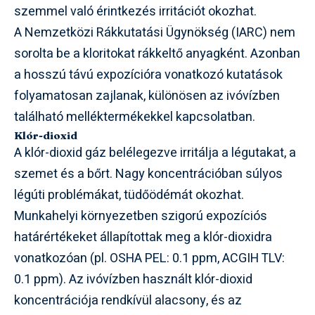
szemmel való érintkezés irritációt okozhat.
A Nemzetközi Rákkutatási Ügynökség (IARC) nem
sorolta be a kloritokat rákkeltő anyagként. Azonban
a hosszú távú expozícióra vonatkozó kutatások
folyamatosan zajlanak, különösen az ivóvízben
található melléktermékekkel kapcsolatban.
Klór-dioxid
A klór-dioxid gáz belélegezve irritálja a légutakat, a
szemet és a bőrt. Nagy koncentrációban súlyos
légúti problémákat, tüdőödémát okozhat.
Munkahelyi környezetben szigorú expozíciós
határértékeket állapítottak meg a klór-dioxidra
vonatkozóan (pl. OSHA PEL: 0.1 ppm, ACGIH TLV:
0.1 ppm). Az ivóvízben használt klór-dioxid
koncentrációja rendkívül alacsony, és az