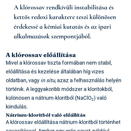
A klórossav rendkívüli instabilitása és
kettős redoxi karaktere teszi különösen
érdekessé a kémiai kutatás és az ipari
alkalmazások szempontjából.
A klórossav előállítása
Mivel a klórossav tiszta formában nem stabil,
előállítása és kezelése általában híg vizes
oldatban, vagy
in situ
, azaz a felhasználás helyén
történik. A leggyakoribb módszer a kloritokból,
különösen a nátrium-kloritból (NaClO
) való
2
kiindulás.
Nátrium-kloritból való előállítás
A klórossav előállítása nátrium-kloritból történhet