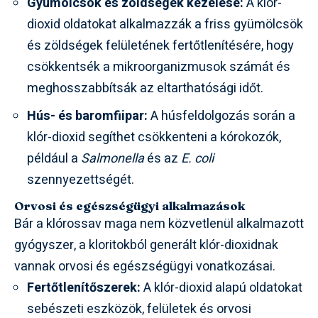
Gyümölcsök és zöldségek kezelése:
A klór-
dioxid oldatokat alkalmazzák a friss gyümölcsök
és zöldségek felületének fertőtlenítésére, hogy
csökkentsék a mikroorganizmusok számát és
meghosszabbítsák az eltarthatósági időt.
Hús- és baromfiipar:
A húsfeldolgozás során a
klór-dioxid segíthet csökkenteni a kórokozók,
például a
Salmonella
és az
E. coli
szennyezettségét.
Orvosi és egészségügyi alkalmazások
Bár a klórossav maga nem közvetlenül alkalmazott
gyógyszer, a kloritokból generált klór-dioxidnak
vannak orvosi és egészségügyi vonatkozásai.
Fertőtlenítőszerek:
A klór-dioxid alapú oldatokat
sebészeti eszközök, felületek és orvosi