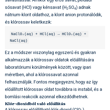
savasítással. Amikor egy erős savat, például
sósavat (HCl) vagy kénsavat (H
SO
) adnak
2
4
nátrium-klorit oldathoz, a klorit anion protonálódik,
és klórossav keletkezik:
NaClO₂(aq) + HCl(aq) → HClO₂(aq) + 
NaCl(aq)
Ez a módszer viszonylag egyszerű és gyakran
alkalmazzák a klórossav oldatok előállítására
laboratóriumi körülmények között, vagy ipari
méretben, ahol a klórossavat azonnal
felhasználják. Fontos megjegyezni, hogy az így
előállított klórossav oldat továbbra is instabil, és a
bomlási reakciók azonnal elkezdődhetnek.
Klór-dioxidból való előállítás
A klórossav előállítható klór-dioxid (ClO
)