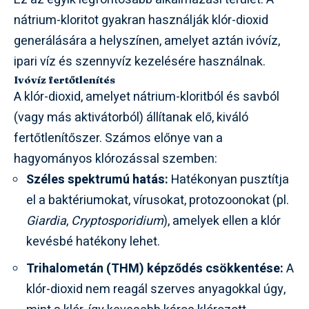
nátrium-kloritot gyakran használják klór-dioxid
generálására a helyszínen, amelyet aztán ivóvíz,
ipari víz és szennyvíz kezelésére használnak.
Ivóvíz fertőtlenítés
A klór-dioxid, amelyet nátrium-kloritból és savból
(vagy más aktivátorból) állítanak elő, kiváló
fertőtlenítőszer. Számos előnye van a
hagyományos klórozással szemben:
Széles spektrumú hatás:
Hatékonyan pusztítja
el a baktériumokat, vírusokat, protozoonokat (pl.
Giardia
,
Cryptosporidium
), amelyek ellen a klór
kevésbé hatékony lehet.
Trihalometán (THM) képződés csökkentése:
A
klór-dioxid nem reagál szerves anyagokkal úgy,