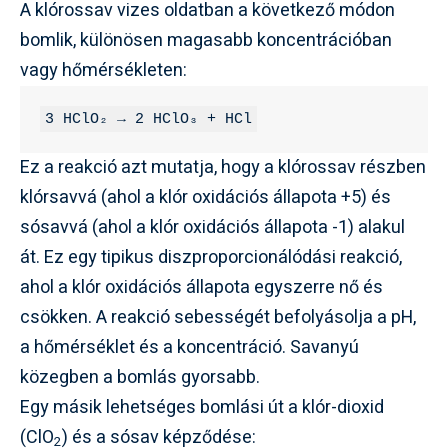
A klórossav vizes oldatban a következő módon
bomlik, különösen magasabb koncentrációban
vagy hőmérsékleten:
3 HClO₂ → 2 HClO₃ + HCl
Ez a reakció azt mutatja, hogy a klórossav részben
klórsavvá (ahol a klór oxidációs állapota +5) és
sósavvá (ahol a klór oxidációs állapota -1) alakul
át. Ez egy tipikus diszproporcionálódási reakció,
ahol a klór oxidációs állapota egyszerre nő és
csökken. A reakció sebességét befolyásolja a pH,
a hőmérséklet és a koncentráció. Savanyú
közegben a bomlás gyorsabb.
Egy másik lehetséges bomlási út a klór-dioxid
(ClO
) és a sósav képződése:
2