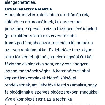
elengedhetetlen.
Fázistranszfer katalízis
A fázistranszfer katalízisben a kettős éterek,
különösen a koronaéterek, kulcsszerepet
játszanak. Képesek a vizes fázisban lévő ionokat
(pl. alkálifém-sókat) a szerves fázisba
transzportálni, ahol azok reakcióba léphetnek a
szerves reaktánsokkal. Ez lehetővé teszi olyan
reakciók végrehajtását, amelyek egyébként két
fázisban elválasztva nem, vagy csak nagyon
lassan mennének végbe. A koronaéterek által
képzett ionkomplexek hidrofil külsővel
rendelkeznek, ami lehetővé teszi számukra, hogy
feloldódjanak a szerves oldószerekben, magukkal
víve a komplexált iont. Ez a technika