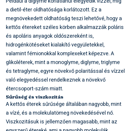
Például a diglyme korlátlanul elegyedik vízzel, míg
a dietil-éter oldhatósága korlátozott. Ez a
megnövekedett oldhatóság teszi lehetővé, hogy a
kettős étereket széles körben alkalmazzák poláris
és apoláris anyagok oldószereként is,
hidrogénkötéseket kialakító vegyületekkel,
valamint fémionokkal komplexeket képezve. A
glikoléterek, mint a monoglyme, diglyme, triglyme
és tetraglyme, egyre növekvő polaritással és vízzel
való elegyedéssel rendelkeznek a növekvő
étercsoport-szám miatt.
Sűrűség és viszkozitás
A kettős éterek sűrűsége általában nagyobb, mint
a vízé, és a molekulatömeg növekedésével nő.
Viszkozitásuk is jellemzően magasabb, mint az
egyszerű étereké, ami a nagyobb molekulák