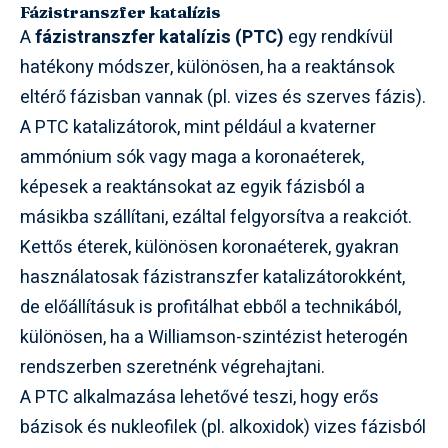
Fázistranszfer katalízis
A
fázistranszfer katalízis (PTC)
egy rendkívül
hatékony módszer, különösen, ha a reaktánsok
eltérő fázisban vannak (pl. vizes és szerves fázis).
A PTC katalizátorok, mint például a kvaterner
ammónium sók vagy maga a koronaéterek,
képesek a reaktánsokat az egyik fázisból a
másikba szállítani, ezáltal felgyorsítva a reakciót.
Kettős éterek, különösen koronaéterek, gyakran
használatosak fázistranszfer katalizátorokként,
de előállításuk is profitálhat ebből a technikából,
különösen, ha a Williamson-szintézist heterogén
rendszerben szeretnénk végrehajtani.
A PTC alkalmazása lehetővé teszi, hogy erős
bázisok és nukleofilek (pl. alkoxidok) vizes fázisból