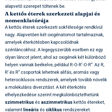
alapvető szerepet töltenek be.
A kettős éterek szerkezeti alapjai és
nomenklatúrája
A kettős éterek szerkezeti sokfélesége rendkívül
nagy. Alapvetően két oxigénatomot tartalmaznak,
amelyek éterkötésben kapcsolódnak
szénláncokhoz. A legegyszerűbb esetben ez egy
olyan láncot jelent, ahol az oxigének két különböző
helyen vannak beékelve, például R-O-R’-O-R”. Az R,
R’ és R” csoportok lehetnek alifás, aromás vagy
heterociklusos rendszerek, amelyek tovább növelik
a molekuláris diverzitást. A két éterkötés
elhelyezkedése szerint megkülönböztethetünk
szimmetrikus
és
aszimmetrikus
kettős étereket,
valamint
lineáris
és
ciklikus
rendszereket.