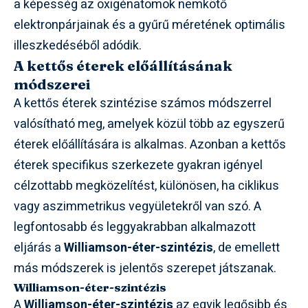
a képesség az oxigénatomok nemkötő
elektronpárjainak és a gyűrű méretének optimális
illeszkedéséből adódik.
A kettős éterek előállításának
módszerei
A kettős éterek szintézise számos módszerrel
valósítható meg, amelyek közül több az egyszerű
éterek előállítására is alkalmas. Azonban a kettős
éterek specifikus szerkezete gyakran igényel
célzottabb megközelítést, különösen, ha ciklikus
vagy aszimmetrikus vegyületekről van szó. A
legfontosabb és leggyakrabban alkalmazott
eljárás a
Williamson-éter-szintézis
, de emellett
más módszerek is jelentős szerepet játszanak.
Williamson-éter-szintézis
A
Williamson-éter-szintézis
az egyik legősibb és