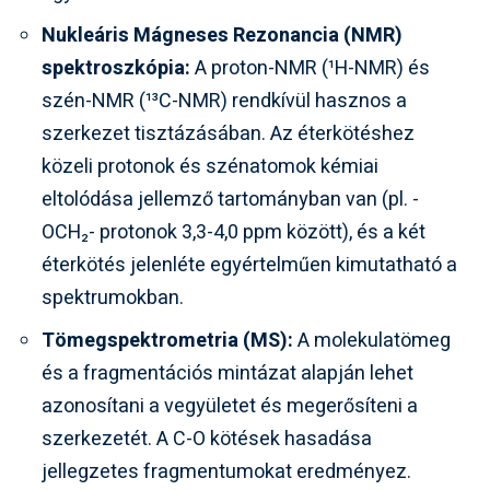
Nukleáris Mágneses Rezonancia (NMR)
spektroszkópia:
A proton-NMR (¹H-NMR) és
szén-NMR (¹³C-NMR) rendkívül hasznos a
szerkezet tisztázásában. Az éterkötéshez
közeli protonok és szénatomok kémiai
eltolódása jellemző tartományban van (pl. -
OCH₂- protonok 3,3-4,0 ppm között), és a két
éterkötés jelenléte egyértelműen kimutatható a
spektrumokban.
Tömegspektrometria (MS):
A molekulatömeg
és a fragmentációs mintázat alapján lehet
azonosítani a vegyületet és megerősíteni a
szerkezetét. A C-O kötések hasadása
jellegzetes fragmentumokat eredményez.