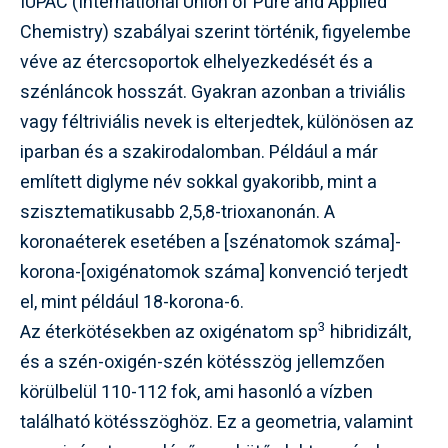
IUPAC (International Union of Pure and Applied
Chemistry) szabályai szerint történik, figyelembe
véve az étercsoportok elhelyezkedését és a
szénláncok hosszát. Gyakran azonban a triviális
vagy féltriviális nevek is elterjedtek, különösen az
iparban és a szakirodalomban. Például a már
említett diglyme név sokkal gyakoribb, mint a
szisztematikusabb 2,5,8-trioxanonán. A
koronaéterek esetében a [szénatomok száma]-
korona-[oxigénatomok száma] konvenció terjedt
el, mint például 18-korona-6.
3
Az éterkötésekben az oxigénatom sp
hibridizált,
és a szén-oxigén-szén kötésszög jellemzően
körülbelül 110-112 fok, ami hasonló a vízben
található kötésszöghöz. Ez a geometria, valamint