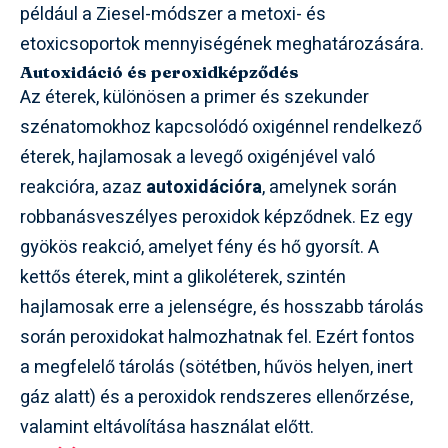
például a Ziesel-módszer a metoxi- és
etoxicsoportok mennyiségének meghatározására.
Autoxidáció és peroxidképződés
Az éterek, különösen a primer és szekunder
szénatomokhoz kapcsolódó oxigénnel rendelkező
éterek, hajlamosak a levegő oxigénjével való
reakcióra, azaz
autoxidációra
, amelynek során
robbanásveszélyes peroxidok képződnek. Ez egy
gyökös reakció, amelyet fény és hő gyorsít. A
kettős éterek, mint a glikoléterek, szintén
hajlamosak erre a jelenségre, és hosszabb tárolás
során peroxidokat halmozhatnak fel. Ezért fontos
a megfelelő tárolás (sötétben, hűvös helyen, inert
gáz alatt) és a peroxidok rendszeres ellenőrzése,
valamint eltávolítása használat előtt.