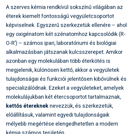
A szerves kémia rendkívül sokszínű világában az
éterek kiemelt fontosságú vegyületcsoportot
képviselnek. Egyszerű szerkezetük ellenére – ahol
egy oxigénatom két szénatomhoz kapcsolódik (R-
O-R’) – számos ipari, laboratóriumi és biológiai
alkalmazásban játszanak kulcsszerepet. Amikor
azonban egy molekulában több éterkötés is
megjelenik, különösen kettő, akkor a vegyületek
tulajdonságai és funkciói jelentősen kibővülnek és
specializálódnak. Ezeket a vegyületeket, amelyek
molekulájukban két étercsoportot tartalmaznak,
kettős étereknek
nevezzük, és szerkezetük,
előállításuk, valamint egyedi tulajdonságaik
mélyebb megértése elengedhetetlen a modern
kémia számos területén.