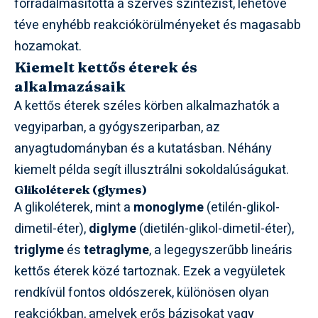
forradalmasította a szerves szintézist, lehetővé
téve enyhébb reakciókörülményeket és magasabb
hozamokat.
Kiemelt kettős éterek és
alkalmazásaik
A kettős éterek széles körben alkalmazhatók a
vegyiparban, a gyógyszeriparban, az
anyagtudományban és a kutatásban. Néhány
kiemelt példa segít illusztrálni sokoldalúságukat.
Glikoléterek (glymes)
A glikoléterek, mint a
monoglyme
(etilén-glikol-
dimetil-éter),
diglyme
(dietilén-glikol-dimetil-éter),
triglyme
és
tetraglyme
, a legegyszerűbb lineáris
kettős éterek közé tartoznak. Ezek a vegyületek
rendkívül fontos oldószerek, különösen olyan
reakciókban, amelyek erős bázisokat vagy