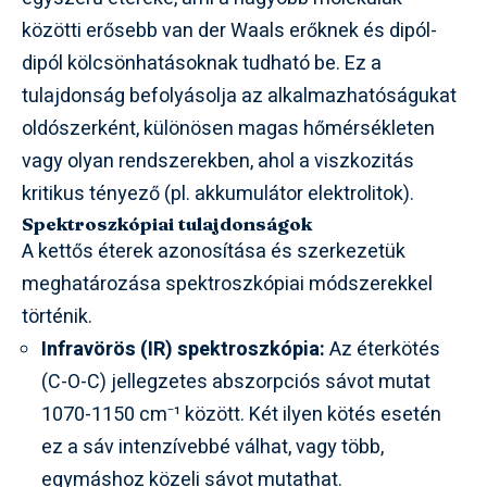
közötti erősebb van der Waals erőknek és dipól-
dipól kölcsönhatásoknak tudható be. Ez a
tulajdonság befolyásolja az alkalmazhatóságukat
oldószerként, különösen magas hőmérsékleten
vagy olyan rendszerekben, ahol a viszkozitás
kritikus tényező (pl. akkumulátor elektrolitok).
Spektroszkópiai tulajdonságok
A kettős éterek azonosítása és szerkezetük
meghatározása spektroszkópiai módszerekkel
történik.
Infravörös (IR) spektroszkópia:
Az éterkötés
(C-O-C) jellegzetes abszorpciós sávot mutat
1070-1150 cm⁻¹ között. Két ilyen kötés esetén
ez a sáv intenzívebbé válhat, vagy több,
egymáshoz közeli sávot mutathat.