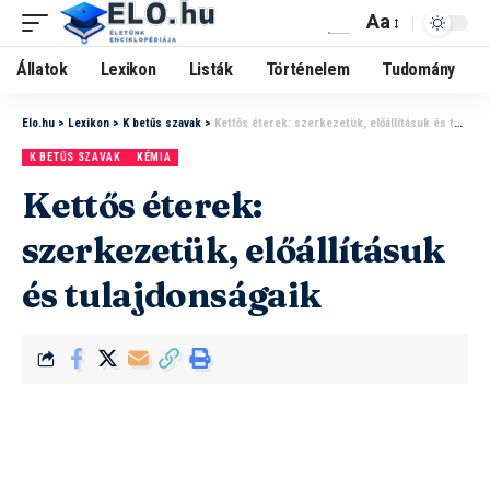
Aa
Állatok
Lexikon
Listák
Történelem
Tudomány
Elo.hu
>
Lexikon
>
K betűs szavak
>
Kettős éterek: szerkezetük, előállításuk és tulajdonságaik
K BETŰS SZAVAK
KÉMIA
Kettős éterek:
szerkezetük, előállításuk
és tulajdonságaik