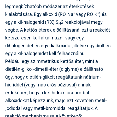
legmegbízhatóbb módszer az éterkötések
kialakítására. Egy alkoxid (RO⁻Na⁺ vagy RO⁻K⁺) és
egy alkil-halogenid (R’X) S
2 reakciójával megy
N
végbe. A kettős éterek előállításánál ezt a reakciót
kétszeresen kell alkalmazni, vagy egy
dihalogenidet és egy dialkoxidot, illetve egy diolt és
egy alkil-halogenidet kell felhasználni.
Például egy szimmetrikus kettős éter, mint a
dietilén-glikol-dimetil-éter (diglyme) előállítható
úgy, hogy dietilén-glikolt reagáltatunk nátrium-
hidriddel (vagy más erős bázissal) annak
érdekében, hogy a két hidroxilcsoportból
alkoxidokat képezzünk, majd ezt követően metil-
jodiddal vagy metil-bromiddal reagáltatjuk. A
reakció mechanizmusa a következő: