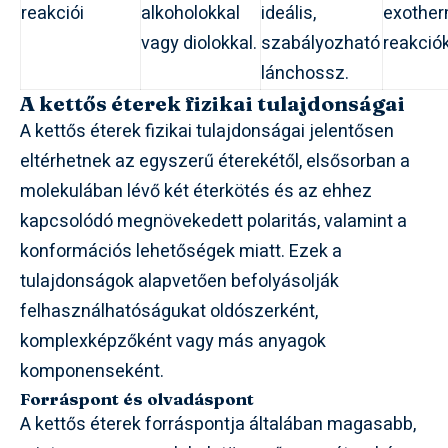
reakciói
alkoholokkal
ideális,
exother
vagy diolokkal.
szabályozható
reakciók
lánchossz.
A kettős éterek fizikai tulajdonságai
A kettős éterek fizikai tulajdonságai jelentősen
eltérhetnek az egyszerű éterekétől, elsősorban a
molekulában lévő két éterkötés és az ehhez
kapcsolódó megnövekedett polaritás, valamint a
konformációs lehetőségek miatt. Ezek a
tulajdonságok alapvetően befolyásolják
felhasználhatóságukat oldószerként,
komplexképzőként vagy más anyagok
komponenseként.
Forráspont és olvadáspont
A kettős éterek forráspontja általában magasabb,