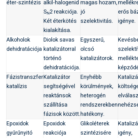
éter-szintézis
alkil-halogenid
magas hozam,
mellékr
S
2 reakciója.
jó
erős bá
N
Két éterkötés
szelektivitás.
igénye.
kialakítása.
Alkoholok
Diolok savas
Egyszerű,
Kevésb
dehidratációja
katalizátorral
olcsó
szelektí
történő
katalizátorok.
mellékt
dehidratációja.
képződ
Fázistranszfer
Katalizátor
Enyhébb
Katalizá
katalízis
segítségével
körülmények,
költsége
reaktánsok
heterogén
elválasz
szállítása
rendszerekben
nehézs
fázisok között.
hatékony.
Epoxidok
Epoxidok
Glikoléterek
Katalizá
gyűrűnyitó
reakciója
szintézisére
igény,