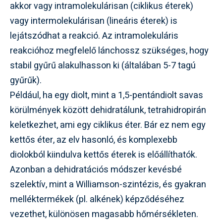
akkor vagy intramolekulárisan (ciklikus éterek)
vagy intermolekulárisan (lineáris éterek) is
lejátszódhat a reakció. Az intramolekuláris
reakcióhoz megfelelő lánchossz szükséges, hogy
stabil gyűrű alakulhasson ki (általában 5-7 tagú
gyűrűk).
Például, ha egy diolt, mint a 1,5-pentándiolt savas
körülmények között dehidratálunk, tetrahidropirán
keletkezhet, ami egy ciklikus éter. Bár ez nem egy
kettős éter, az elv hasonló, és komplexebb
diolokból kiindulva kettős éterek is előállíthatók.
Azonban a dehidratációs módszer kevésbé
szelektív, mint a Williamson-szintézis, és gyakran
melléktermékek (pl. alkének) képződéséhez
vezethet, különösen magasabb hőmérsékleten.