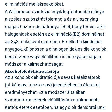
eliminációs mellékreakciókat.
A Williamson-szintézis egyik legfontosabb előnye
a széles szubsztrát tolerancia és a viszonylag
magas hozam, de hátránya lehet, hogy tercier alkil-
halogenidek esetén az elimináció (E2) dominálhat
az S
2 reakcióval szemben. Emellett a kiindulási
N
anyagok, különösen a dihalogenidek és dialkoholok
beszerzése vagy előállítása is befolyásolhatja a
módszer alkalmazhatóságát.
Alkoholok dehidratációja
Az alkoholok dehidratációja savas katalizátorok
(pl. kénsav, foszforsav) jelenlétében is étereket
eredményezhet. Ez a módszer általában
szimmetrikus éterek előállítására alkalmasabb.
Kettős éterek esetében, ha egy diolt dehidratálunk,