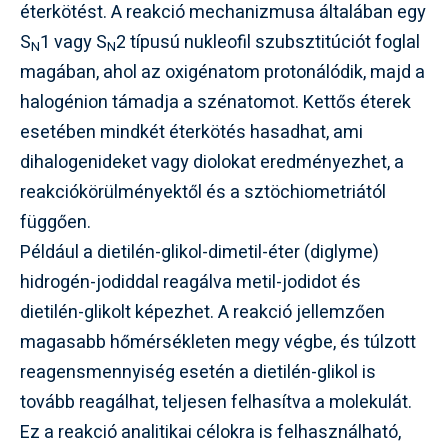
éterkötést. A reakció mechanizmusa általában egy
S
1 vagy S
2 típusú nukleofil szubsztitúciót foglal
N
N
magában, ahol az oxigénatom protonálódik, majd a
halogénion támadja a szénatomot. Kettős éterek
esetében mindkét éterkötés hasadhat, ami
dihalogenideket vagy diolokat eredményezhet, a
reakciókörülményektől és a sztöchiometriától
függően.
Például a dietilén-glikol-dimetil-éter (diglyme)
hidrogén-jodiddal reagálva metil-jodidot és
dietilén-glikolt képezhet. A reakció jellemzően
magasabb hőmérsékleten megy végbe, és túlzott
reagensmennyiség esetén a dietilén-glikol is
tovább reagálhat, teljesen felhasítva a molekulát.
Ez a reakció analitikai célokra is felhasználható,