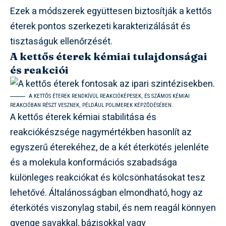
Ezek a módszerek együttesen biztosítják a kettős
éterek pontos szerkezeti karakterizálását és
tisztaságuk ellenőrzését.
A kettős éterek kémiai tulajdonságai
és reakciói
A KETTŐS ÉTEREK RENDKÍVÜL REAKCIÓKÉPESEK, ÉS SZÁMOS KÉMIAI
REAKCIÓBAN RÉSZT VESZNEK, PÉLDÁUL POLIMEREK KÉPZŐDÉSÉBEN.
A kettős éterek kémiai stabilitása és
reakciókészsége nagymértékben hasonlít az
egyszerű éterekéhez, de a két éterkötés jelenléte
és a molekula konformációs szabadsága
különleges reakciókat és kölcsönhatásokat tesz
lehetővé. Általánosságban elmondható, hogy az
éterkötés viszonylag stabil, és nem reagál könnyen
gyenge savakkal, bázisokkal vagy