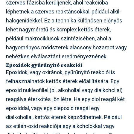
szerves fázisba kerüljenek, ahol reakcióba
léphetnek a szerves reaktánsokkal, például alkil-
halogenidekkel. Ez a technika különösen előnyös
lehet nagyméretű és komplex kettős éterek,
például makrociklusok szintézisében, ahol a
hagyományos módszerek alacsony hozamot vagy
nehézkes elválasztást eredményeznének.
Epoxidok gyűrűnyitó reakciói
Epoxidok, vagy oxiránok, gyűrűnyitó reakciói is
felhasználhatók kettős éterek előállítására. Egy
epoxid nukleofillel (pl. alkohollal vagy dialkohollal)
reagálva éterkötés jön létre. Ha egy diol reagál két
epoxiddal, vagy egy diepoxid reagál egy
dialkohollal, kettős éterek képződhetnek. Például
az etilén-oxid reakciója egy alkoholokkal vagy