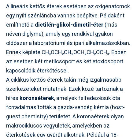
A lineáris kettős éterek esetében az oxigénatomok
egy nyílt szénláncba vannak beépítve. Példaként
említhető a
dietilén-glikol-dimetil-éter
(más
néven diglyme), amely egy rendkívül gyakori
oldószer a laboratóriumi és ipari alkalmazásokban.
Ennek képlete CH₃OCH₂CH₂OCH₂CH₂OCH₃. Ebben
az esetben két metilcsoport és két etoxicsoport
kapcsolódik éterkötéssel.
A ciklikus kettős éterek talán még izgalmasabb
szerkezeteket mutatnak. Ezek közé tartoznak a
híres
koronaéterek
, amelyek felfedezésük óta
forradalmasították a gazda-vendég kémia (host-
guest chemistry) területét. A koronaéterek olyan
makrociklusos vegyületek, amelyekben az
éterkötések egy gyűrűt alkotnak. Például a 18-