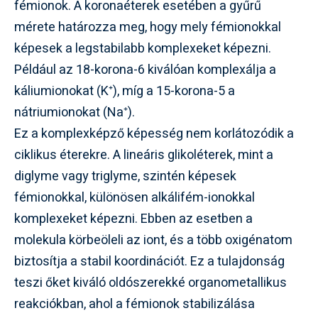
fémionok. A koronaéterek esetében a gyűrű
mérete határozza meg, hogy mely fémionokkal
képesek a legstabilabb komplexeket képezni.
Például az 18-korona-6 kiválóan komplexálja a
káliumionokat (K⁺), míg a 15-korona-5 a
nátriumionokat (Na⁺).
Ez a komplexképző képesség nem korlátozódik a
ciklikus éterekre. A lineáris glikoléterek, mint a
diglyme vagy triglyme, szintén képesek
fémionokkal, különösen alkálifém-ionokkal
komplexeket képezni. Ebben az esetben a
molekula körbeöleli az iont, és a több oxigénatom
biztosítja a stabil koordinációt. Ez a tulajdonság
teszi őket kiváló oldószerekké organometallikus
reakciókban, ahol a fémionok stabilizálása