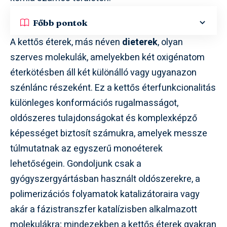
Főbb pontok
A kettős éterek, más néven
dieterek
, olyan
szerves molekulák, amelyekben két oxigénatom
éterkötésben áll két különálló vagy ugyanazon
szénlánc részeként. Ez a kettős éterfunkcionalitás
különleges konformációs rugalmasságot,
oldószeres tulajdonságokat és komplexképző
képességet biztosít számukra, amelyek messze
túlmutatnak az egyszerű monoéterek
lehetőségein. Gondoljunk csak a
gyógyszergyártásban használt oldószerekre, a
polimerizációs folyamatok katalizátoraira vagy
akár a fázistranszfer katalízisben alkalmazott
molekulákra; mindezekben a kettős éterek gyakran