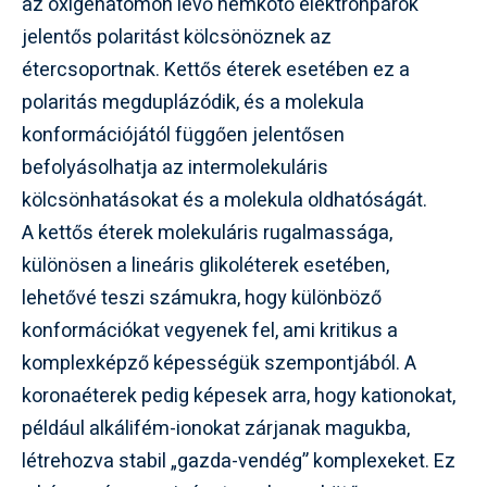
az oxigénatomon lévő nemkötő elektronpárok
jelentős polaritást kölcsönöznek az
étercsoportnak. Kettős éterek esetében ez a
polaritás megduplázódik, és a molekula
konformációjától függően jelentősen
befolyásolhatja az intermolekuláris
kölcsönhatásokat és a molekula oldhatóságát.
A kettős éterek molekuláris rugalmassága,
különösen a lineáris glikoléterek esetében,
lehetővé teszi számukra, hogy különböző
konformációkat vegyenek fel, ami kritikus a
komplexképző képességük szempontjából. A
koronaéterek pedig képesek arra, hogy kationokat,
például alkálifém-ionokat zárjanak magukba,
létrehozva stabil „gazda-vendég” komplexeket. Ez