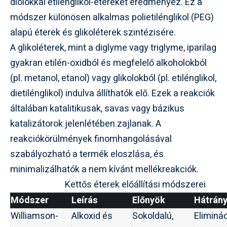
diolokkal etilénglikol-étereket eredményez. Ez a
módszer különösen alkalmas polietilénglikol (PEG)
alapú éterek és glikoléterek szintézisére.
A glikoléterek, mint a diglyme vagy triglyme, iparilag
gyakran etilén-oxidból és megfelelő alkoholokból
(pl. metanol, etanol) vagy glikolokból (pl. etilénglikol,
dietilénglikol) indulva állíthatók elő. Ezek a reakciók
általában katalitikusak, savas vagy bázikus
katalizátorok jelenlétében zajlanak. A
reakciókörülmények finomhangolásával
szabályozható a termék eloszlása, és
minimalizálhatók a nem kívánt mellékreakciók.
Kettős éterek előállítási módszerei
Módszer
Leírás
Előnyök
Hátrán
Williamson-
Alkoxid és
Sokoldalú,
Eliminá