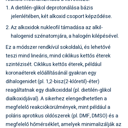
A dietilén-glikol deprotonálása bázis
jelenlétében, két alkoxid csoport képződése.
Az alkoxidok nukleofil támadása az alkil-
halogenid szénatomjára, a halogén kilépésével.
Ez a módszer rendkívül sokoldalú, és lehetővé
teszi mind lineáris, mind ciklikus kettős éterek
szintézisét. Ciklikus kettős éterek, például
koronaéterek előállításánál gyakran egy
dihalogenidet (pl. 1,2-bisz(2-klóretil)-éter)
reagáltatnak egy dialkoxiddal (pl. dietilén-glikol
dialkoxidjával). A sikerhez elengedhetetlen a
megfelelő reakciókörülmények, mint például a
poláris aprotikus oldószerek (pl. DMF, DMSO) és a
megfelelő hőmérséklet, amelyek minimalizálják az