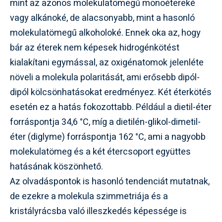
mint az azonos molekulatömegű monoétereké
vagy alkánoké, de alacsonyabb, mint a hasonló
molekulatömegű alkoholoké. Ennek oka az, hogy
bár az éterek nem képesek hidrogénkötést
kialakítani egymással, az oxigénatomok jelenléte
növeli a molekula polaritását, ami erősebb dipól-
dipól kölcsönhatásokat eredményez. Két éterkötés
esetén ez a hatás fokozottabb. Például a dietil-éter
forráspontja 34,6 °C, míg a dietilén-glikol-dimetil-
éter (diglyme) forráspontja 162 °C, ami a nagyobb
molekulatömeg és a két étercsoport együttes
hatásának köszönhető.
Az olvadáspontok is hasonló tendenciát mutatnak,
de ezekre a molekula szimmetriája és a
kristályrácsba való illeszkedés képessége is