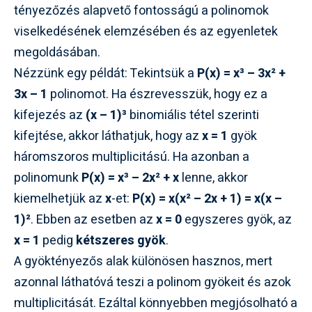
tényezőzés alapvető fontosságú a polinomok
viselkedésének elemzésében és az egyenletek
megoldásában.
Nézzünk egy példát: Tekintsük a
P(x) = x³ – 3x² +
3x – 1
polinomot. Ha észrevesszük, hogy ez a
kifejezés az
(x – 1)³
binomiális tétel szerinti
kifejtése, akkor láthatjuk, hogy az
x = 1
gyök
háromszoros multiplicitású. Ha azonban a
polinomunk
P(x) = x³ – 2x² + x
lenne, akkor
kiemelhetjük az
x
-et:
P(x) = x(x² – 2x + 1) = x(x –
1)²
. Ebben az esetben az
x = 0
egyszeres gyök, az
x = 1
pedig
kétszeres gyök
.
A gyöktényezős alak különösen hasznos, mert
azonnal láthatóvá teszi a polinom gyökeit és azok
multiplicitását. Ezáltal könnyebben megjósolható a