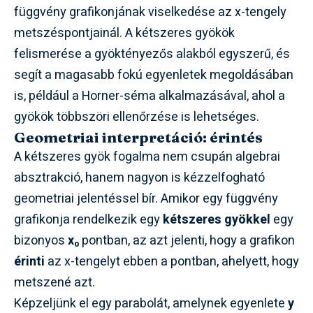
függvény grafikonjának viselkedése az x-tengely
metszéspontjainál. A kétszeres gyökök
felismerése a gyöktényezős alakból egyszerű, és
segít a magasabb fokú egyenletek megoldásában
is, például a Horner-séma alkalmazásával, ahol a
gyökök többszöri ellenőrzése is lehetséges.
Geometriai interpretáció: érintés
A kétszeres gyök fogalma nem csupán algebrai
absztrakció, hanem nagyon is kézzelfogható
geometriai jelentéssel bír. Amikor egy függvény
grafikonja rendelkezik egy
kétszeres gyökkel
egy
bizonyos
x₀
pontban, az azt jelenti, hogy a grafikon
érinti
az x-tengelyt ebben a pontban, ahelyett, hogy
metszené azt.
Képzeljünk el egy parabolát, amelynek egyenlete
y