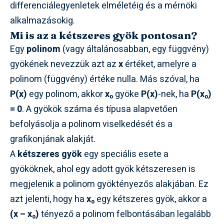
differenciálegyenletek elméletéig és a mérnöki
alkalmazásokig.
Mi is az a kétszeres gyök pontosan?
Egy
polinom
(vagy általánosabban, egy függvény)
gyökének nevezzük azt az
x
értéket, amelyre a
polinom (függvény) értéke nulla. Más szóval, ha
P(x)
egy polinom, akkor
x₀
gyöke
P(x)
-nek, ha
P(x₀)
= 0
. A gyökök száma és típusa alapvetően
befolyásolja a polinom viselkedését és a
grafikonjának alakját.
A
kétszeres gyök
egy speciális esete a
gyököknek, ahol egy adott gyök kétszeresen is
megjelenik a polinom gyöktényezős alakjában. Ez
azt jelenti, hogy ha
x₀
egy kétszeres gyök, akkor a
(x – x₀)
tényező a polinom felbontásában legalább