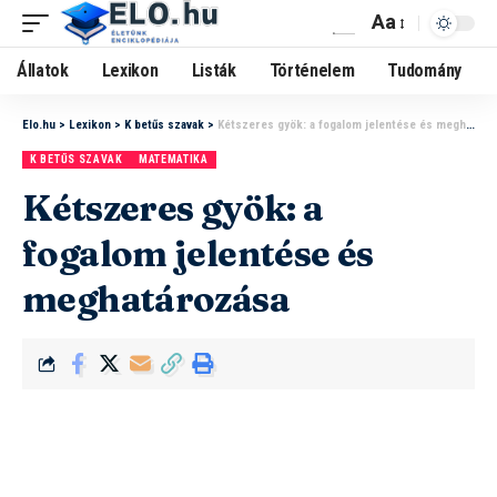
Aa
Állatok
Lexikon
Listák
Történelem
Tudomány
Elo.hu
>
Lexikon
>
K betűs szavak
>
Kétszeres gyök: a fogalom jelentése és meghatározása
K BETŰS SZAVAK
MATEMATIKA
Kétszeres gyök: a
fogalom jelentése és
meghatározása