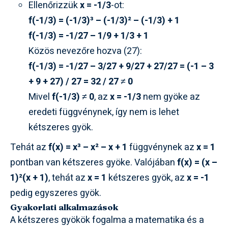
Ellenőrizzük
x = -1/3
-ot:
f(-1/3) = (-1/3)³ – (-1/3)² – (-1/3) + 1
f(-1/3) = -1/27 – 1/9 + 1/3 + 1
Közös nevezőre hozva (27):
f(-1/3) = -1/27 – 3/27 + 9/27 + 27/27 = (-1 – 3
+ 9 + 27) / 27 = 32 / 27 ≠ 0
Mivel
f(-1/3) ≠ 0
, az
x = -1/3
nem gyöke az
eredeti függvénynek, így nem is lehet
kétszeres gyök.
Tehát az
f(x) = x³ – x² – x + 1
függvénynek az
x = 1
pontban van kétszeres gyöke. Valójában
f(x) = (x –
1)²(x + 1)
, tehát az
x = 1
kétszeres gyök, az
x = -1
pedig egyszeres gyök.
Gyakorlati alkalmazások
A kétszeres gyökök fogalma a matematika és a