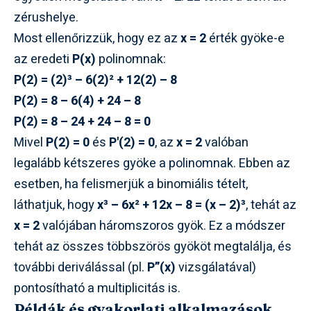
zérushelye.
Most ellenőrizzük, hogy ez az
x = 2
érték gyöke-e
az eredeti
P(x)
polinomnak:
P(2) = (2)³ – 6(2)² + 12(2) – 8
P(2) = 8 – 6(4) + 24 – 8
P(2) = 8 – 24 + 24 – 8 = 0
Mivel
P(2) = 0
és
P'(2) = 0
, az
x = 2
valóban
legalább kétszeres gyöke a polinomnak. Ebben az
esetben, ha felismerjük a binomiális tételt,
láthatjuk, hogy
x³ – 6x² + 12x – 8 = (x – 2)³
, tehát az
x = 2
valójában háromszoros gyök. Ez a módszer
tehát az összes többszörös gyököt megtalálja, és
további deriválással (pl.
P”(x)
vizsgálatával)
pontosítható a multiplicitás is.
Példák és gyakorlati alkalmazások