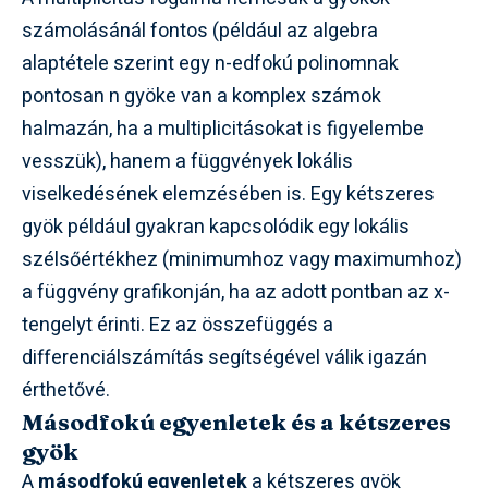
számolásánál fontos (például az algebra
alaptétele szerint egy n-edfokú polinomnak
pontosan n gyöke van a komplex számok
halmazán, ha a multiplicitásokat is figyelembe
vesszük), hanem a függvények lokális
viselkedésének elemzésében is. Egy kétszeres
gyök például gyakran kapcsolódik egy lokális
szélsőértékhez (minimumhoz vagy maximumhoz)
a függvény grafikonján, ha az adott pontban az x-
tengelyt érinti. Ez az összefüggés a
differenciálszámítás segítségével válik igazán
érthetővé.
Másodfokú egyenletek és a kétszeres
gyök
A
másodfokú egyenletek
a kétszeres gyök