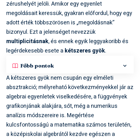
zérushelyét jelöli. Amikor egy egyenlet
megoldásait keressük, gyakran előfordul, hogy egy
adott érték többszörösen is „megoldásnak”
bizonyul. Ezt a jelenséget nevezzük
multiplicitásnak
, és ennek egyik leggyakoribb és
legérdekesebb esete a
kétszeres gyök
.
Főbb pontok
A kétszeres gyök nem csupán egy elméleti
absztrakció; mélyreható következményekkel jár az
algebrai egyenletek viselkedésére, a függvények
grafikonjának alakjára, sőt, még a numerikus
analízis módszereire is. Megértése
kulcsfontosságú a matematika számos területén,
a középiskolai algebrától kezdve egészen a