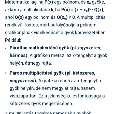
Matematikailag, ha
P(x)
egy polinom, és
x₀
gyöke,
akkor
x₀
multiplicitása
k
, ha
P(x) = (x – x₀)ᵏ · Q(x)
,
ahol
Q(x)
egy polinom és
Q(x₀) ≠ 0
. A multiplicitás
rendkívül fontos, mert befolyásolja a polinom
grafikonjának viselkedését a gyök környezetében.
Például:
Páratlan multiplicitású gyök (pl. egyszeres,
hármas):
A grafikon metszi az x-tengelyt a gyök
helyén, átmegy rajta.
Páros multiplicitású gyök (pl. kétszeres,
négyszeres):
A grafikon érinti az x-tengelyt a
gyök helyén, de nem megy át rajta, hanem
visszapattan. Ez a jelenség kulcsfontosságú a
kétszeres gyök megértésében.
A multiplicitás fogalma nemcsak a gyökök