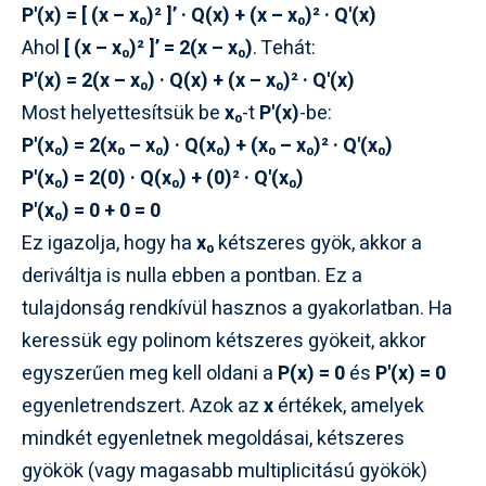
P'(x) = [ (x – x₀)² ]’ · Q(x) + (x – x₀)² · Q'(x)
Ahol
[ (x – x₀)² ]’ = 2(x – x₀)
. Tehát:
P'(x) = 2(x – x₀) · Q(x) + (x – x₀)² · Q'(x)
Most helyettesítsük be
x₀
-t
P'(x)
-be:
P'(x₀) = 2(x₀ – x₀) · Q(x₀) + (x₀ – x₀)² · Q'(x₀)
P'(x₀) = 2(0) · Q(x₀) + (0)² · Q'(x₀)
P'(x₀) = 0 + 0 = 0
Ez igazolja, hogy ha
x₀
kétszeres gyök, akkor a
deriváltja is nulla ebben a pontban. Ez a
tulajdonság rendkívül hasznos a gyakorlatban. Ha
keressük egy polinom kétszeres gyökeit, akkor
egyszerűen meg kell oldani a
P(x) = 0
és
P'(x) = 0
egyenletrendszert. Azok az
x
értékek, amelyek
mindkét egyenletnek megoldásai, kétszeres
gyökök (vagy magasabb multiplicitású gyökök)