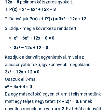
12x – 8
polinom kétszeres gyökeit.
P(x) = x³ – 6x² + 12x – 8
Deriváljuk
P(x)
-et:
P'(x) = 3x² – 12x + 12
Oldjuk meg a következő rendszert:
x³ – 6x² + 12x – 8 = 0
3x² – 12x + 12 = 0
Kezdjük a derivált egyenletével, mivel az
alacsonyabb fokú, így könnyebb megoldani:
3x² – 12x + 12 = 0
Osszuk el 3-mal:
x² – 4x + 4 = 0
Ez egy másodfokú egyenlet, amit felismerhetünk
mint egy teljes négyzetet:
(x – 2)² = 0
. Ennek
egyetlen megoldása van:
x = 2
. Ez tehát a derivált