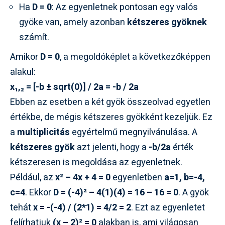
Ha
D = 0
: Az egyenletnek pontosan egy valós
gyöke van, amely azonban
kétszeres gyöknek
számít.
Amikor
D = 0
, a megoldóképlet a következőképpen
alakul:
x₁,₂ = [-b ± sqrt(0)] / 2a = -b / 2a
Ebben az esetben a két gyök összeolvad egyetlen
értékbe, de mégis kétszeres gyökként kezeljük. Ez
a
multiplicitás
egyértelmű megnyilvánulása. A
kétszeres gyök
azt jelenti, hogy a
-b/2a
érték
kétszeresen is megoldása az egyenletnek.
Például, az
x² – 4x + 4 = 0
egyenletben
a=1, b=-4,
c=4
. Ekkor
D = (-4)² – 4(1)(4) = 16 – 16 = 0
. A gyök
tehát
x = -(-4) / (2*1) = 4/2 = 2
. Ezt az egyenletet
felírhatjuk
(x – 2)² = 0
alakban is, ami világosan