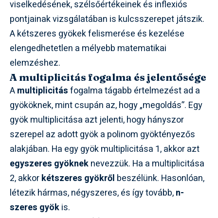
viselkedésének, szélsőértékeinek és inflexiós
pontjainak vizsgálatában is kulcsszerepet játszik.
A kétszeres gyökek felismerése és kezelése
elengedhetetlen a mélyebb matematikai
elemzéshez.
A multiplicitás fogalma és jelentősége
A
multiplicitás
fogalma tágabb értelmezést ad a
gyököknek, mint csupán az, hogy „megoldás”. Egy
gyök multiplicitása azt jelenti, hogy hányszor
szerepel az adott gyök a polinom gyöktényezős
alakjában. Ha egy gyök multiplicitása 1, akkor azt
egyszeres gyöknek
nevezzük. Ha a multiplicitása
2, akkor
kétszeres gyökről
beszélünk. Hasonlóan,
létezik hármas, négyszeres, és így tovább,
n-
szeres gyök
is.