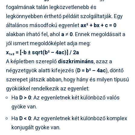
fogalmának talán legközvetlenebb és
legkönnyebben érthető példáit szolgáltatják. Egy
általános másodfokú egyenlet
ax² + bx + c = 0
alakban írható fel, ahol
a ≠ 0
. Ennek megoldásait a
jól ismert megoldóképlet adja meg:
x₁,₂ = [-b ± sqrt(b² – 4ac)] / 2a
A képletben szereplő
diszkrimináns
, azaz a
négyzetgyök alatti kifejezés (
D = b² – 4ac
), döntő
szerepet játszik abban, hogy hány és milyen típusú
gyökökkel rendelkezik az egyenlet:
Ha
D > 0
: Az egyenletnek két különböző valós
gyöke van.
Ha
D < 0
: Az egyenletnek két különböző komplex
konjugált gyöke van.