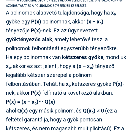
A POLINOMOK GYÖKTÉNYEZŐS ALAKJA LEHETŐVÉ TESZI A GYÖKÖK KÖNNYŰ
AZONOSÍTÁSÁT ÉS A POLINOMOK EGYSZERŰBB KEZELÉSÉT.
A polinomok alapvető tulajdonsága, hogy ha
x₀
gyöke egy
P(x)
polinomnak, akkor
(x – x₀)
tényezője
P(x)
-nek. Ez az úgynevezett
gyöktényezős alak
, amely lehetővé teszi a
polinomok felbontását egyszerűbb tényezőkre.
Ha egy polinomnak van
kétszeres gyöke
, mondjuk
x₀
, akkor ez azt jelenti, hogy a
(x – x₀)
tényező
legalább kétszer szerepel a polinom
felbontásában. Tehát, ha
x₀
kétszeres gyöke
P(x)
-
nek, akkor
P(x)
felírható a következő alakban:
P(x) = (x – x₀)² · Q(x)
ahol
Q(x)
egy másik polinom, és
Q(x₀) ≠ 0
(ez a
feltétel garantálja, hogy a gyök pontosan
kétszeres, és nem magasabb multiplicitású). Ez a