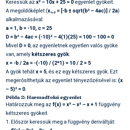
Keressük az
x² – 10x + 25 = 0
egyenlet gyökeit.
A megoldóképlet (
x₁,₂ = [-b ± sqrt(b² – 4ac)] / 2a
)
alkalmazásával:
a = 1, b = -10, c = 25
D = b² – 4ac = (-10)² – 4(1)(25) = 100 – 100 = 0
Mivel
D = 0
, az egyenletnek egyetlen valós gyöke
van, amely
kétszeres gyök
:
x = -b / 2a = -(-10) / (2*1) = 10 / 2 = 5
A gyök tehát
x = 5
, és ez egy kétszeres gyök. Ezt
megerősíthetjük az egyenlet tényezőzésével is:
(x
– 5)² = 0
.
Példa 2: Harmadfokú egyenlet
Határozzuk meg az
f(x) = x³ – x² – x + 1
függvény
kétszeres gyökeit.
Először keressük meg a függvény deriváltját: