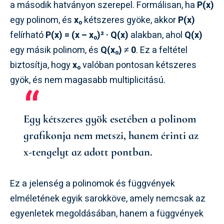
a második hatványon szerepel. Formálisan, ha
P(x)
egy polinom, és
x₀
kétszeres gyöke, akkor
P(x)
felírható
P(x) = (x – x₀)² · Q(x)
alakban, ahol
Q(x)
egy másik polinom, és
Q(x₀) ≠ 0
. Ez a feltétel
biztosítja, hogy
x₀
valóban pontosan kétszeres
gyök, és nem magasabb multiplicitású.
Egy kétszeres gyök esetében a polinom
grafikonja nem metszi, hanem érinti az
x-tengelyt az adott pontban.
Ez a jelenség a polinomok és függvények
elméletének egyik sarokköve, amely nemcsak az
egyenletek megoldásában, hanem a függvények