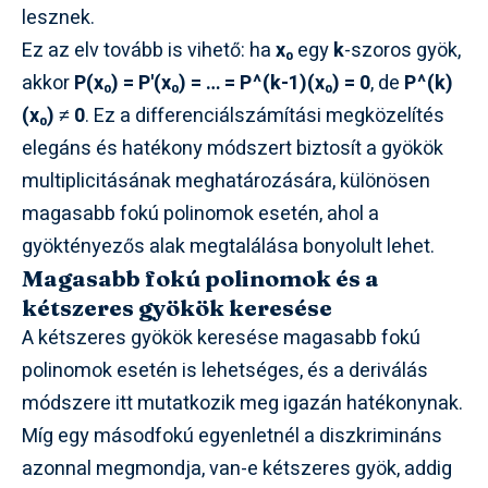
lesznek.
Ez az elv tovább is vihető: ha
x₀
egy
k
-szoros gyök,
akkor
P(x₀) = P'(x₀) = … = P^(k-1)(x₀) = 0
, de
P^(k)
(x₀) ≠ 0
. Ez a differenciálszámítási megközelítés
elegáns és hatékony módszert biztosít a gyökök
multiplicitásának meghatározására, különösen
magasabb fokú polinomok esetén, ahol a
gyöktényezős alak megtalálása bonyolult lehet.
Magasabb fokú polinomok és a
kétszeres gyökök keresése
A kétszeres gyökök keresése magasabb fokú
polinomok esetén is lehetséges, és a deriválás
módszere itt mutatkozik meg igazán hatékonynak.
Míg egy másodfokú egyenletnél a diszkrimináns
azonnal megmondja, van-e kétszeres gyök, addig