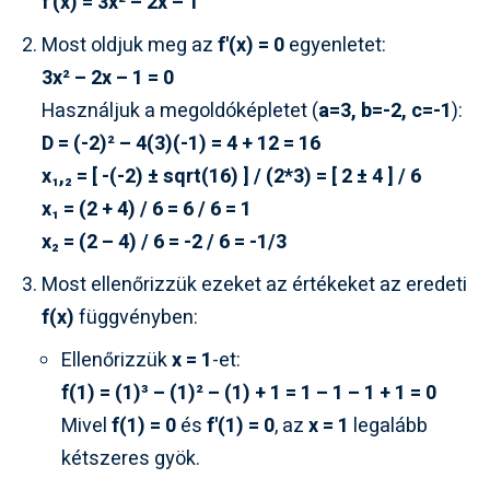
f'(x) = 3x² – 2x – 1
Most oldjuk meg az
f'(x) = 0
egyenletet:
3x² – 2x – 1 = 0
Használjuk a megoldóképletet (
a=3, b=-2, c=-1
):
D = (-2)² – 4(3)(-1) = 4 + 12 = 16
x₁,₂ = [ -(-2) ± sqrt(16) ] / (2*3) = [ 2 ± 4 ] / 6
x₁ = (2 + 4) / 6 = 6 / 6 = 1
x₂ = (2 – 4) / 6 = -2 / 6 = -1/3
Most ellenőrizzük ezeket az értékeket az eredeti
f(x)
függvényben:
Ellenőrizzük
x = 1
-et:
f(1) = (1)³ – (1)² – (1) + 1 = 1 – 1 – 1 + 1 = 0
Mivel
f(1) = 0
és
f'(1) = 0
, az
x = 1
legalább
kétszeres gyök.