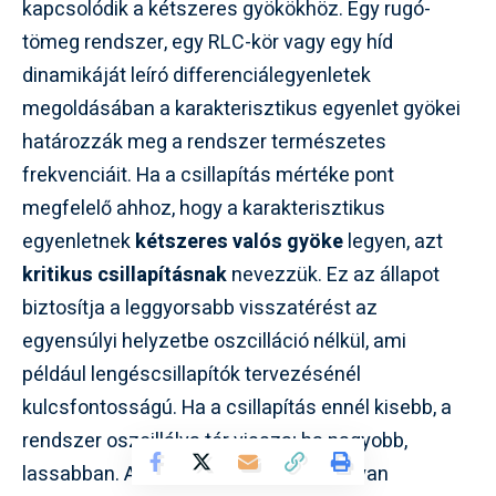
kapcsolódik a kétszeres gyökökhöz. Egy rugó-
tömeg rendszer, egy RLC-kör vagy egy híd
dinamikáját leíró differenciálegyenletek
megoldásában a karakterisztikus egyenlet gyökei
határozzák meg a rendszer természetes
frekvenciáit. Ha a csillapítás mértéke pont
megfelelő ahhoz, hogy a karakterisztikus
egyenletnek
kétszeres valós gyöke
legyen, azt
kritikus csillapításnak
nevezzük. Ez az állapot
biztosítja a leggyorsabb visszatérést az
egyensúlyi helyzetbe oszcilláció nélkül, ami
például lengéscsillapítók tervezésénél
kulcsfontosságú. Ha a csillapítás ennél kisebb, a
rendszer oszcillálva tér vissza; ha nagyobb,
lassabban. A kritikus csillapítás egy olyan