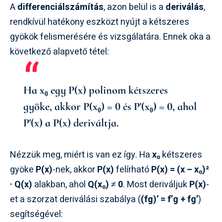
A
differenciálszámítás
, azon belül is a
deriválás
,
rendkívül hatékony eszközt nyújt a kétszeres
gyökök felismerésére és vizsgálatára. Ennek oka a
következő alapvető tétel:
Ha
x₀
egy
P(x)
polinom
kétszeres
gyöke
, akkor
P(x₀) = 0
és
P'(x₀) = 0
, ahol
P'(x)
a
P(x)
deriváltja.
Nézzük meg, miért is van ez így. Ha
x₀
kétszeres
gyöke
P(x)
-nek, akkor
P(x)
felírható
P(x) = (x – x₀)²
· Q(x)
alakban, ahol
Q(x₀) ≠ 0
. Most deriváljuk
P(x)
-
et a szorzat deriválási szabálya (
(fg)’ = f’g + fg’
)
segítségével: