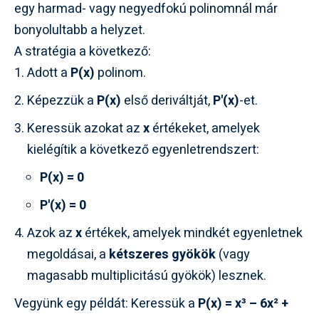
egy harmad- vagy negyedfokú polinomnál már
bonyolultabb a helyzet.
A stratégia a következő:
Adott a
P(x)
polinom.
Képezzük a
P(x)
első deriváltját,
P'(x)
-et.
Keressük azokat az
x
értékeket, amelyek
kielégítik a következő egyenletrendszert:
P(x) = 0
P'(x) = 0
Azok az
x
értékek, amelyek mindkét egyenletnek
megoldásai, a
kétszeres gyökök
(vagy
magasabb multiplicitású gyökök) lesznek.
Vegyünk egy példát: Keressük a
P(x) = x³ – 6x² +