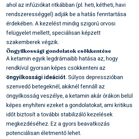
ahol az infúziókat ritkábban (pl. heti, kétheti, havi
rendszerességgel) adják be a hatás fenntartása
érdekében. A kezelést mindig szigorú orvosi
felügyelet mellett, speciálisan képzett
szakemberek végzik.
Öngyilkossági gondolatok csökkentése
A ketamin egyik legdrámaibb hatása az, hogy
rendkívül gyorsan képes csökkenteni az
öngyilkossági ideációt
. Súlyos depresszióban
szenvedő betegeknél, akiknél fennáll az
öngyilkosság veszélye, a ketamin akár órákon belül
képes enyhíteni ezeket a gondolatokat, ami kritikus
időt biztosít a további stabilizáló kezelések
megkezdéséhez. Ez a gyors beavatkozás
potenciálisan életmentő lehet.