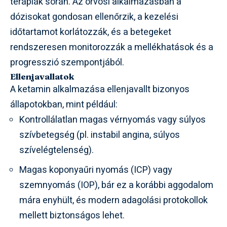
terápiák során. Az orvosi alkalmazásban a
dózisokat gondosan ellenőrzik, a kezelési
időtartamot korlátozzák, és a betegeket
rendszeresen monitorozzák a mellékhatások és a
progresszió szempontjából.
Ellenjavallatok
A ketamin alkalmazása ellenjavallt bizonyos
állapotokban, mint például:
Kontrollálatlan magas vérnyomás vagy súlyos
szívbetegség (pl. instabil angina, súlyos
szívelégtelenség).
Magas koponyaűri nyomás (ICP) vagy
szemnyomás (IOP), bár ez a korábbi aggodalom
mára enyhült, és modern adagolási protokollok
mellett biztonságos lehet.