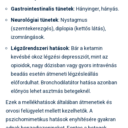
Gastrointestinalis tünetek
: Hányinger, hányás.
Neurológiai tünetek
: Nystagmus
(szemtekerezgés), diplopia (kettős látás),
izomrángások.
Légzőrendszeri hatások
: Bár a ketamin
kevésbé okoz légzési depressziót, mint az
opioidok, nagy dózisban vagy gyors intravénás
beadás esetén átmeneti légzésleállás
előfordulhat. Bronchodilatátor hatása azonban
előnyös lehet asztmás betegeknél.
Ezek a mellékhatások általában átmenetiek és
orvosi felügyelet mellett kezelhetők. A
pszichomimetikus hatások enyhítésére gyakran