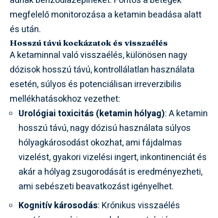
adnak benzodiazepineket. Fontos a betegek
megfelelő monitorozása a ketamin beadása alatt
és után.
Hosszú távú kockázatok és visszaélés
A ketaminnal való visszaélés, különösen nagy
dózisok hosszú távú, kontrollálatlan használata
esetén, súlyos és potenciálisan irreverzibilis
mellékhatásokhoz vezethet:
Urológiai toxicitás (ketamin hólyag)
: A ketamin
hosszú távú, nagy dózisú használata súlyos
hólyagkárosodást okozhat, ami fájdalmas
vizelést, gyakori vizelési ingert, inkontinenciát és
akár a hólyag zsugorodását is eredményezheti,
ami sebészeti beavatkozást igényelhet.
Kognitív károsodás
: Krónikus visszaélés