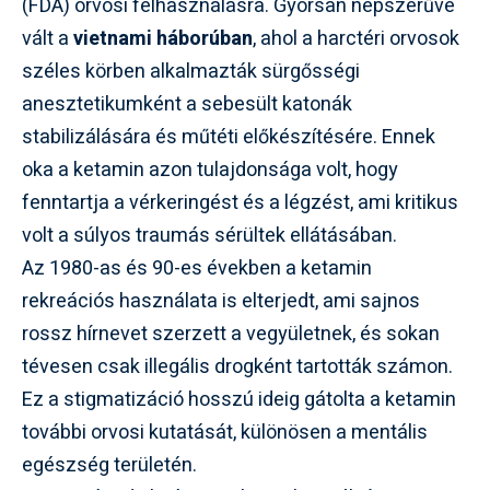
(FDA) orvosi felhasználásra. Gyorsan népszerűvé
vált a
vietnami háborúban
, ahol a harctéri orvosok
széles körben alkalmazták sürgősségi
anesztetikumként a sebesült katonák
stabilizálására és műtéti előkészítésére. Ennek
oka a ketamin azon tulajdonsága volt, hogy
fenntartja a vérkeringést és a légzést, ami kritikus
volt a súlyos traumás sérültek ellátásában.
Az 1980-as és 90-es években a ketamin
rekreációs használata is elterjedt, ami sajnos
rossz hírnevet szerzett a vegyületnek, és sokan
tévesen csak illegális drogként tartották számon.
Ez a stigmatizáció hosszú ideig gátolta a ketamin
további orvosi kutatását, különösen a mentális
egészség területén.