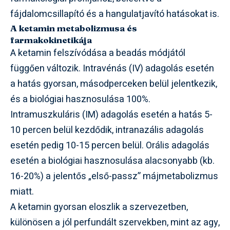
fájdalomcsillapító és a hangulatjavító hatásokat is.
A ketamin metabolizmusa és
farmakokinetikája
A ketamin felszívódása a beadás módjától
függően változik. Intravénás (IV) adagolás esetén
a hatás gyorsan, másodperceken belül jelentkezik,
és a biológiai hasznosulása 100%.
Intramuszkuláris (IM) adagolás esetén a hatás 5-
10 percen belül kezdődik, intranazális adagolás
esetén pedig 10-15 percen belül. Orális adagolás
esetén a biológiai hasznosulása alacsonyabb (kb.
16-20%) a jelentős „első-passz” májmetabolizmus
miatt.
A ketamin gyorsan eloszlik a szervezetben,
különösen a jól perfundált szervekben, mint az agy,