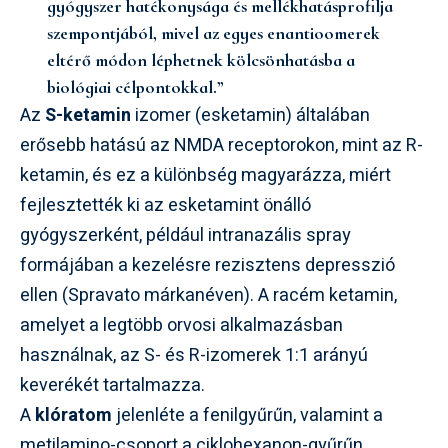
gyógyszer hatékonysága és mellékhatásprofilja
szempontjából, mivel az egyes enantioomerek
eltérő módon léphetnek kölcsönhatásba a
biológiai célpontokkal.”
Az
S-ketamin
izomer (esketamin) általában
erősebb hatású az NMDA receptorokon, mint az R-
ketamin, és ez a különbség magyarázza, miért
fejlesztették ki az esketamint önálló
gyógyszerként, például intranazális spray
formájában a kezelésre rezisztens depresszió
ellen (Spravato márkanéven). A racém ketamin,
amelyet a legtöbb orvosi alkalmazásban
használnak, az S- és R-izomerek 1:1 arányú
keverékét tartalmazza.
A
klóratom
jelenléte a fenilgyűrűn, valamint a
metilamino-csoport a ciklohexanon-gyűrűn