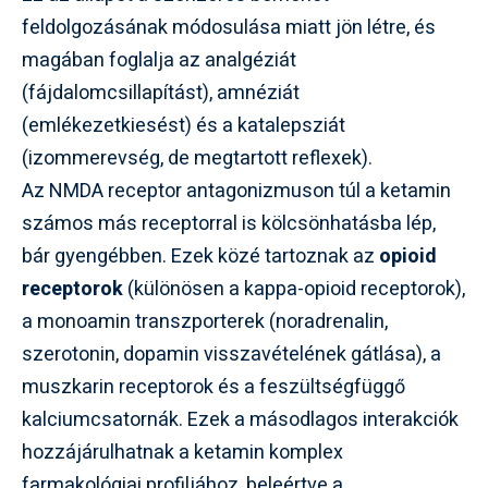
feldolgozásának módosulása miatt jön létre, és
magában foglalja az analgéziát
(fájdalomcsillapítást), amnéziát
(emlékezetkiesést) és a katalepsziát
(izommerevség, de megtartott reflexek).
Az NMDA receptor antagonizmuson túl a ketamin
számos más receptorral is kölcsönhatásba lép,
bár gyengébben. Ezek közé tartoznak az
opioid
receptorok
(különösen a kappa-opioid receptorok),
a monoamin transzporterek (noradrenalin,
szerotonin, dopamin visszavételének gátlása), a
muszkarin receptorok és a feszültségfüggő
kalciumcsatornák. Ezek a másodlagos interakciók
hozzájárulhatnak a ketamin komplex
farmakológiai profiljához, beleértve a