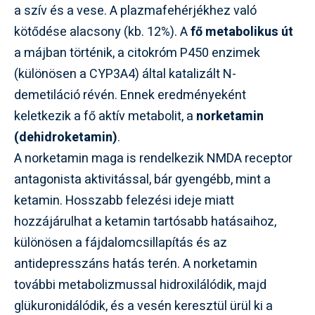
a szív és a vese. A plazmafehérjékhez való
kötődése alacsony (kb. 12%). A
fő metabolikus út
a májban történik, a citokróm P450 enzimek
(különösen a CYP3A4) által katalizált N-
demetiláció révén. Ennek eredményeként
keletkezik a fő aktív metabolit, a
norketamin
(dehidroketamin)
.
A norketamin maga is rendelkezik NMDA receptor
antagonista aktivitással, bár gyengébb, mint a
ketamin. Hosszabb felezési ideje miatt
hozzájárulhat a ketamin tartósabb hatásaihoz,
különösen a fájdalomcsillapítás és az
antidepresszáns hatás terén. A norketamin
további metabolizmussal hidroxilálódik, majd
glükuronidálódik, és a vesén keresztül ürül ki a