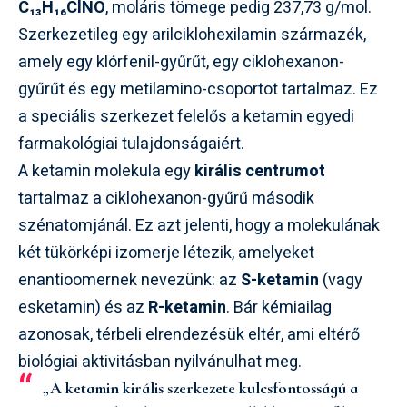
C₁₃H₁₆ClNO
, moláris tömege pedig 237,73 g/mol.
Szerkezetileg egy arilciklohexilamin származék,
amely egy klórfenil-gyűrűt, egy ciklohexanon-
gyűrűt és egy metilamino-csoportot tartalmaz. Ez
a speciális szerkezet felelős a ketamin egyedi
farmakológiai tulajdonságaiért.
A ketamin molekula egy
királis centrumot
tartalmaz a ciklohexanon-gyűrű második
szénatomjánál. Ez azt jelenti, hogy a molekulának
két tükörképi izomerje létezik, amelyeket
enantioomernek nevezünk: az
S-ketamin
(vagy
esketamin) és az
R-ketamin
. Bár kémiailag
azonosak, térbeli elrendezésük eltér, ami eltérő
biológiai aktivitásban nyilvánulhat meg.
„A ketamin királis szerkezete kulcsfontosságú a