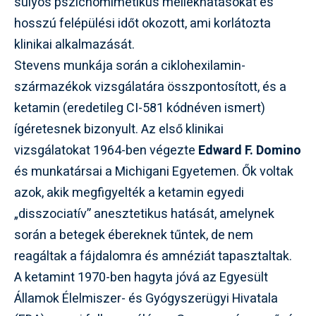
súlyos pszichomimetikus mellékhatásokat és
hosszú felépülési időt okozott, ami korlátozta
klinikai alkalmazását.
Stevens munkája során a ciklohexilamin-
származékok vizsgálatára összpontosított, és a
ketamin (eredetileg CI-581 kódnéven ismert)
ígéretesnek bizonyult. Az első klinikai
vizsgálatokat 1964-ben végezte
Edward F. Domino
és munkatársai a Michigani Egyetemen. Ők voltak
azok, akik megfigyelték a ketamin egyedi
„disszociatív” anesztetikus hatását, amelynek
során a betegek ébereknek tűntek, de nem
reagáltak a fájdalomra és amnéziát tapasztaltak.
A ketamint 1970-ben hagyta jóvá az Egyesült
Államok Élelmiszer- és Gyógyszerügyi Hivatala