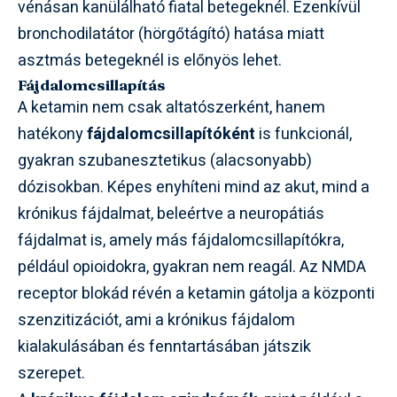
vénásan kanülálható fiatal betegeknél. Ezenkívül
bronchodilatátor (hörgőtágító) hatása miatt
asztmás betegeknél is előnyös lehet.
Fájdalomcsillapítás
A ketamin nem csak altatószerként, hanem
hatékony
fájdalomcsillapítóként
is funkcionál,
gyakran szubanesztetikus (alacsonyabb)
dózisokban. Képes enyhíteni mind az akut, mind a
krónikus fájdalmat, beleértve a neuropátiás
fájdalmat is, amely más fájdalomcsillapítókra,
például opioidokra, gyakran nem reagál. Az NMDA
receptor blokád révén a ketamin gátolja a központi
szenzitizációt, ami a krónikus fájdalom
kialakulásában és fenntartásában játszik
szerepet.