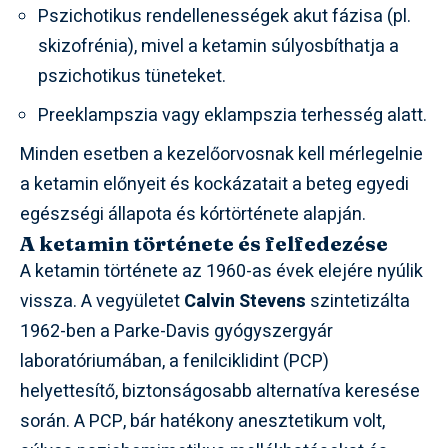
Pszichotikus rendellenességek akut fázisa (pl.
skizofrénia), mivel a ketamin súlyosbíthatja a
pszichotikus tüneteket.
Preeklampszia vagy eklampszia terhesség alatt.
Minden esetben a kezelőorvosnak kell mérlegelnie
a ketamin előnyeit és kockázatait a beteg egyedi
egészségi állapota és kórtörténete alapján.
A ketamin története és felfedezése
A ketamin története az 1960-as évek elejére nyúlik
vissza. A vegyületet
Calvin Stevens
szintetizálta
1962-ben a Parke-Davis gyógyszergyár
laboratóriumában, a fenilciklidint (PCP)
helyettesítő, biztonságosabb alternatíva keresése
során. A PCP, bár hatékony anesztetikum volt,