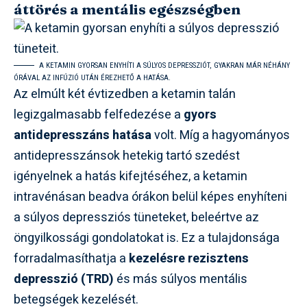
áttörés a mentális egészségben
A KETAMIN GYORSAN ENYHÍTI A SÚLYOS DEPRESSZIÓT, GYAKRAN MÁR NÉHÁNY
ÓRÁVAL AZ INFÚZIÓ UTÁN ÉREZHETŐ A HATÁSA.
Az elmúlt két évtizedben a ketamin talán
legizgalmasabb felfedezése a
gyors
antidepresszáns hatása
volt. Míg a hagyományos
antidepresszánsok hetekig tartó szedést
igényelnek a hatás kifejtéséhez, a ketamin
intravénásan beadva órákon belül képes enyhíteni
a súlyos depressziós tüneteket, beleértve az
öngyilkossági gondolatokat is. Ez a tulajdonsága
forradalmasíthatja a
kezelésre rezisztens
depresszió (TRD)
és más súlyos mentális
betegségek kezelését.