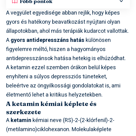
Főbb pontok
A vegyület egyedisége abban rejlik, hogy képes
gyors és hatékony beavatkozást nyújtani olyan
állapotokban, ahol más terápiák kudarcot vallottak.
A
gyors antidepresszáns hatás
különösen
figyelemre méltó, hiszen a hagyományos
antidepresszánsok hatása hetekig is elhúzódhat.
A ketamin ezzel szemben órákon belül képes
enyhíteni a súlyos depressziós tüneteket,
beleértve az öngyilkossági gondolatokat is, ami
életmentő lehet a kritikus helyzetekben.
A ketamin kémiai képlete és
szerkezete
A
ketamin
kémiai neve (RS)-2-(2-klórfenil)-2-
(metilamino)ciklohexanon. Molekulaképlete