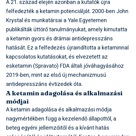
A 21. század elején azonban a kutatók újra
felfedezték a ketamin potenciálját. 2000-ben John
Krystal és munkatársai a Yale Egyetemen
publikálták úttörő tanulmányukat, amely kimutatta
a ketamin gyors és drámai antidepresszáns
hatását. Ez a felfedezés újraindította a ketaminnal
kapcsolatos kutatásokat, és elvezetett az
esketamin (Spravato) FDA általi jóváhagyásához
2019-ben, mint az első új mechanizmusú
antidepresszáns évtizedek óta.
A ketamin adagolása és alkalmazási
módjai
A ketamin adagolása és alkalmazási módja
nagymértékben függ a kezelendő állapottól, a
beteg egyéni jellemzőitől és a kívánt hatás