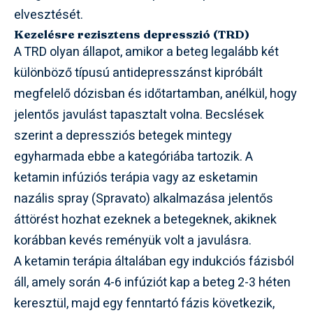
elvesztését.
Kezelésre rezisztens depresszió (TRD)
A TRD olyan állapot, amikor a beteg legalább két
különböző típusú antidepresszánst kipróbált
megfelelő dózisban és időtartamban, anélkül, hogy
jelentős javulást tapasztalt volna. Becslések
szerint a depressziós betegek mintegy
egyharmada ebbe a kategóriába tartozik. A
ketamin infúziós terápia vagy az esketamin
nazális spray (Spravato) alkalmazása jelentős
áttörést hozhat ezeknek a betegeknek, akiknek
korábban kevés reményük volt a javulásra.
A ketamin terápia általában egy indukciós fázisból
áll, amely során 4-6 infúziót kap a beteg 2-3 héten
keresztül, majd egy fenntartó fázis következik,