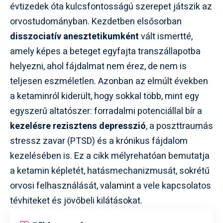
évtizedek óta kulcsfontosságú szerepet játszik az
orvostudományban. Kezdetben elsősorban
disszociatív anesztetikumként
vált ismertté,
amely képes a beteget egyfajta transzállapotba
helyezni, ahol fájdalmat nem érez, de nem is
teljesen eszméletlen. Azonban az elmúlt években
a ketaminról kiderült, hogy sokkal több, mint egy
egyszerű altatószer: forradalmi potenciállal bír a
kezelésre rezisztens depresszió
, a poszttraumás
stressz zavar (PTSD) és a krónikus fájdalom
kezelésében is. Ez a cikk mélyrehatóan bemutatja
a ketamin képletét, hatásmechanizmusát, sokrétű
orvosi felhasználását, valamint a vele kapcsolatos
tévhiteket és jövőbeli kilátásokat.