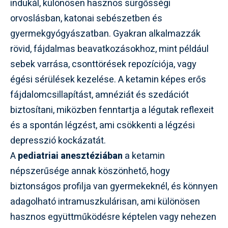
indukál, különösen hasznos sürgősségi
orvoslásban, katonai sebészetben és
gyermekgyógyászatban. Gyakran alkalmazzák
rövid, fájdalmas beavatkozásokhoz, mint például
sebek varrása, csonttörések repozíciója, vagy
égési sérülések kezelése. A ketamin képes erős
fájdalomcsillapítást, amnéziát és szedációt
biztosítani, miközben fenntartja a légutak reflexeit
és a spontán légzést, ami csökkenti a légzési
depresszió kockázatát.
A
pediatriai anesztéziában
a ketamin
népszerűsége annak köszönhető, hogy
biztonságos profilja van gyermekeknél, és könnyen
adagolható intramuszkulárisan, ami különösen
hasznos együttműködésre képtelen vagy nehezen