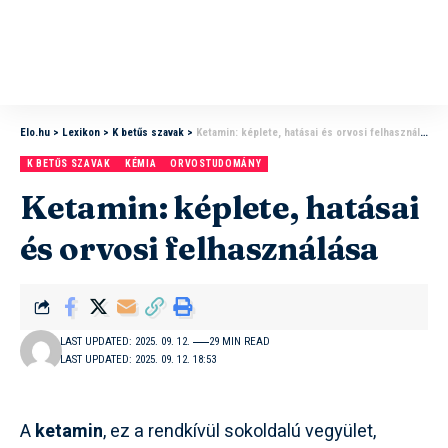
Elo.hu
>
Lexikon
>
K betűs szavak
>
Ketamin: képlete, hatásai és orvosi felhasználása
K BETŰS SZAVAK
KÉMIA
ORVOSTUDOMÁNY
Ketamin: képlete, hatásai
és orvosi felhasználása
LAST UPDATED: 2025. 09. 12.
29 MIN READ
LAST UPDATED: 2025. 09. 12. 18:53
A
ketamin
, ez a rendkívül sokoldalú vegyület,