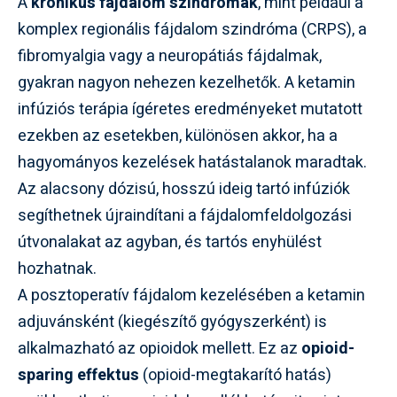
A
krónikus fájdalom szindrómák
, mint például a
komplex regionális fájdalom szindróma (CRPS), a
fibromyalgia vagy a neuropátiás fájdalmak,
gyakran nagyon nehezen kezelhetők. A ketamin
infúziós terápia ígéretes eredményeket mutatott
ezekben az esetekben, különösen akkor, ha a
hagyományos kezelések hatástalanok maradtak.
Az alacsony dózisú, hosszú ideig tartó infúziók
segíthetnek újraindítani a fájdalomfeldolgozási
útvonalakat az agyban, és tartós enyhülést
hozhatnak.
A posztoperatív fájdalom kezelésében a ketamin
adjuvánsként (kiegészítő gyógyszerként) is
alkalmazható az opioidok mellett. Ez az
opioid-
sparing effektus
(opioid-megtakarító hatás)