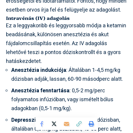
erősségétől és időtartamától. Fontos, hogy minden
esetben orvos írja fel és felügyelje az adagolást.
Intravénás (IV) adagolás
Ez a leggyakoribb és leggyorsabb módja a ketamin
beadásának, különösen anesztézia és akut
fájdalomcsillapítás esetén. Az IV adagolás
lehetővé teszi a pontos dóziskontrollt és a gyors
hatáskezdetet.
Anesztézia indukciója
: Általában 1-4,5 mg/kg
dózisban adják, lassan, 60-90 másodperc alatt.
Anesztézia fenntartása
: 0,5-2 mg/perc
folyamatos infúzióban, vagy ismételt bólus
adagokban (0,5-1 mg/kg).
Depresszió kezelése
: Alacsonyabb dózisban,
általában 0,5 mg/kg dózisban, 40-60 perc alatt,