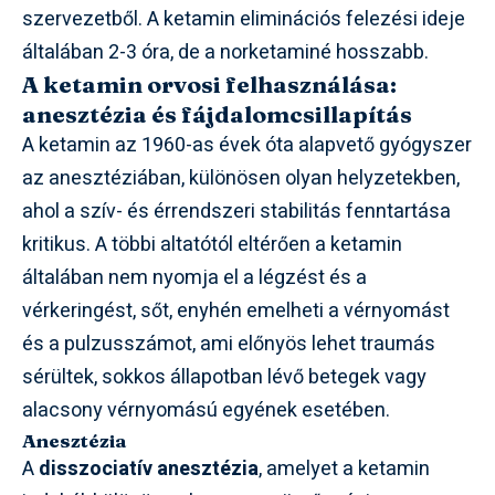
szervezetből. A ketamin eliminációs felezési ideje
általában 2-3 óra, de a norketaminé hosszabb.
A ketamin orvosi felhasználása:
anesztézia és fájdalomcsillapítás
A ketamin az 1960-as évek óta alapvető gyógyszer
az anesztéziában, különösen olyan helyzetekben,
ahol a szív- és érrendszeri stabilitás fenntartása
kritikus. A többi altatótól eltérően a ketamin
általában nem nyomja el a légzést és a
vérkeringést, sőt, enyhén emelheti a vérnyomást
és a pulzusszámot, ami előnyös lehet traumás
sérültek, sokkos állapotban lévő betegek vagy
alacsony vérnyomású egyének esetében.
Anesztézia
A
disszociatív anesztézia
, amelyet a ketamin