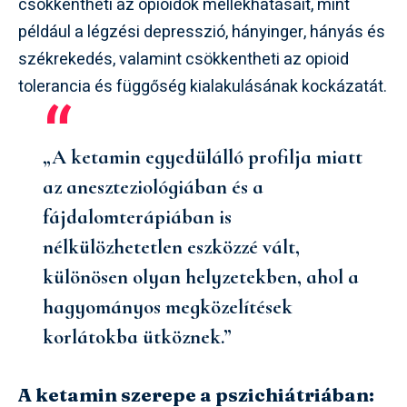
csökkentheti az opioidok mellékhatásait, mint
például a légzési depresszió, hányinger, hányás és
székrekedés, valamint csökkentheti az opioid
tolerancia és függőség kialakulásának kockázatát.
„A ketamin egyedülálló profilja miatt
az aneszteziológiában és a
fájdalomterápiában is
nélkülözhetetlen eszközzé vált,
különösen olyan helyzetekben, ahol a
hagyományos megközelítések
korlátokba ütköznek.”
A ketamin szerepe a pszichiátriában: