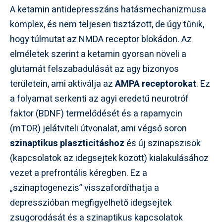
A ketamin antidepresszáns hatásmechanizmusa
komplex, és nem teljesen tisztázott, de úgy tűnik,
hogy túlmutat az NMDA receptor blokádon. Az
elméletek szerint a ketamin gyorsan növeli a
glutamát felszabadulását az agy bizonyos
területein, ami aktiválja az
AMPA receptorokat
. Ez
a folyamat serkenti az agyi eredetű neurotróf
faktor (BDNF) termelődését és a rapamycin
(mTOR) jelátviteli útvonalat, ami végső soron
szinaptikus plaszticitáshoz
és új szinapszisok
(kapcsolatok az idegsejtek között) kialakulásához
vezet a prefrontális kéregben. Ez a
„szinaptogenezis” visszafordíthatja a
depresszióban megfigyelhető idegsejtek
zsugorodását és a szinaptikus kapcsolatok