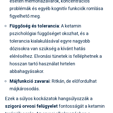
esetén memóriazavarok, koncentrációs
problémák és egyéb kognitív funkciók romlása
figyelhető meg.
Függőség és tolerancia
: A ketamin
pszichológiai függőséget okozhat, és a
tolerancia kialakulásával egyre nagyobb
dózisokra van szükség a kívánt hatás
eléréséhez. Elvonási tünetek is felléphetnek a
hosszan tartó használat hirtelen
abbahagyásakor.
Májfunkció zavarai
: Ritkán, de előfordulhat
májkárosodás.
Ezek a súlyos kockázatok hangsúlyozzák a
szigorú orvosi felügyelet
fontosságát a ketamin