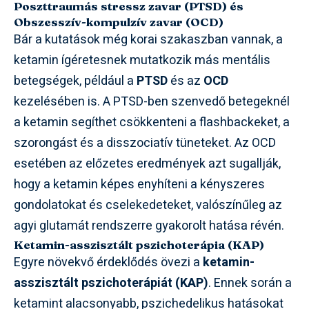
Poszttraumás stressz zavar (PTSD) és
Obszesszív-kompulzív zavar (OCD)
Bár a kutatások még korai szakaszban vannak, a
ketamin ígéretesnek mutatkozik más mentális
betegségek, például a
PTSD
és az
OCD
kezelésében is. A PTSD-ben szenvedő betegeknél
a ketamin segíthet csökkenteni a flashbackeket, a
szorongást és a disszociatív tüneteket. Az OCD
esetében az előzetes eredmények azt sugallják,
hogy a ketamin képes enyhíteni a kényszeres
gondolatokat és cselekedeteket, valószínűleg az
agyi glutamát rendszerre gyakorolt hatása révén.
Ketamin-asszisztált pszichoterápia (KAP)
Egyre növekvő érdeklődés övezi a
ketamin-
asszisztált pszichoterápiát (KAP)
. Ennek során a
ketamint alacsonyabb, pszichedelikus hatásokat