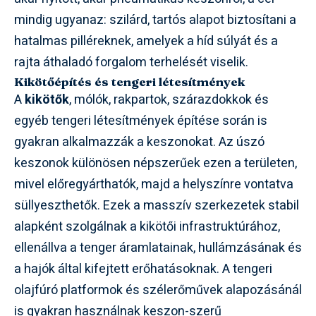
mindig ugyanaz: szilárd, tartós alapot biztosítani a
hatalmas pilléreknek, amelyek a híd súlyát és a
rajta áthaladó forgalom terhelését viselik.
Kikötőépítés és tengeri létesítmények
A
kikötők
, mólók, rakpartok, szárazdokkok és
egyéb tengeri létesítmények építése során is
gyakran alkalmazzák a keszonokat. Az úszó
keszonok különösen népszerűek ezen a területen,
mivel előregyárthatók, majd a helyszínre vontatva
süllyeszthetők. Ezek a masszív szerkezetek stabil
alapként szolgálnak a kikötői infrastruktúrához,
ellenállva a tenger áramlatainak, hullámzásának és
a hajók által kifejtett erőhatásoknak. A tengeri
olajfúró platformok és szélerőművek alapozásánál
is gyakran használnak keszon-szerű