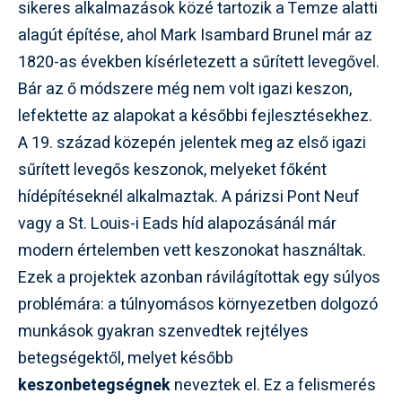
sikeres alkalmazások közé tartozik a Temze alatti
alagút építése, ahol Mark Isambard Brunel már az
1820-as években kísérletezett a sűrített levegővel.
Bár az ő módszere még nem volt igazi keszon,
lefektette az alapokat a későbbi fejlesztésekhez.
A 19. század közepén jelentek meg az első igazi
sűrített levegős keszonok, melyeket főként
hídépítéseknél alkalmaztak. A párizsi Pont Neuf
vagy a St. Louis-i Eads híd alapozásánál már
modern értelemben vett keszonokat használtak.
Ezek a projektek azonban rávilágítottak egy súlyos
problémára: a túlnyomásos környezetben dolgozó
munkások gyakran szenvedtek rejtélyes
betegségektől, melyet később
keszonbetegségnek
neveztek el. Ez a felismerés