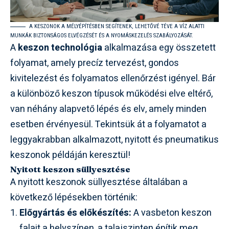
A KESZONOK A MÉLYÉPÍTÉSBEN SEGÍTENEK, LEHETŐVÉ TÉVE A VÍZ ALATTI
MUNKÁK BIZTONSÁGOS ELVÉGZÉSÉT ÉS A NYOMÁSKEZELÉS SZABÁLYOZÁSÁT.
A
keszon technológia
alkalmazása egy összetett
folyamat, amely precíz tervezést, gondos
kivitelezést és folyamatos ellenőrzést igényel. Bár
a különböző keszon típusok működési elve eltérő,
van néhány alapvető lépés és elv, amely minden
esetben érvényesül. Tekintsük át a folyamatot a
leggyakrabban alkalmazott, nyitott és pneumatikus
keszonok példáján keresztül!
Nyitott keszon süllyesztése
A nyitott keszonok süllyesztése általában a
következő lépésekben történik:
Előgyártás és előkészítés:
A vasbeton keszon
falait a helyszínen, a talajszinten építik meg,