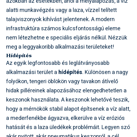
azokban az esetekben, ahol a mélyalapozás, a víz
alatti munkavégzés vagy a laza, vízzel telített
talajviszonyok kihívást jelentenek. A modern
infrastruktúra számos kulcsfontosságú eleme
nem létezhetne e speciális eljárás nélkül. Nézzük
meg a leggyakoribb alkalmazási területeket!
Hídépítés
Az egyik legfontosabb és leglátványosabb
alkalmazási terület a
hídépítés
. Különösen a nagy
folyókon, tengeri öblökön vagy tavakon átívelő
hidak pilléreinek alapozásához elengedhetetlen a
keszonok használata. A keszonok lehetővé teszik,
hogy a mérnökök stabil alapot építsenek a víz alatt,
a mederfenékbe ágyazva, elkerülve a víz eróziós
hatását és a laza üledékek problémáit. Legyen szó
akár nyitott, akár pneumatikus keszonról, a cél