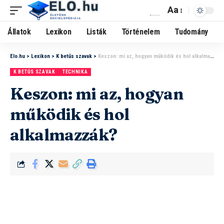
Aa
Állatok
Lexikon
Listák
Történelem
Tudomány
Elo.hu
>
Lexikon
>
K betűs szavak
>
Keszon: mi az, hogyan működik és hol alkalmazzák?
K BETŰS SZAVAK
TECHNIKA
Keszon: mi az, hogyan
működik és hol
alkalmazzák?