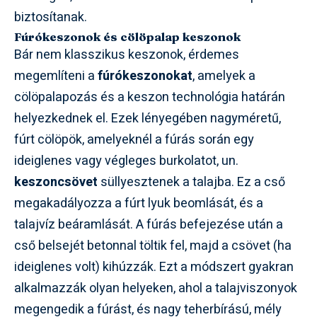
biztosítanak.
Fúrókeszonok és cölöpalap keszonok
Bár nem klasszikus keszonok, érdemes
megemlíteni a
fúrókeszonokat
, amelyek a
cölöpalapozás és a keszon technológia határán
helyezkednek el. Ezek lényegében nagyméretű,
fúrt cölöpök, amelyeknél a fúrás során egy
ideiglenes vagy végleges burkolatot, un.
keszoncsövet
süllyesztenek a talajba. Ez a cső
megakadályozza a fúrt lyuk beomlását, és a
talajvíz beáramlását. A fúrás befejezése után a
cső belsejét betonnal töltik fel, majd a csövet (ha
ideiglenes volt) kihúzzák. Ezt a módszert gyakran
alkalmazzák olyan helyeken, ahol a talajviszonyok
megengedik a fúrást, és nagy teherbírású, mély