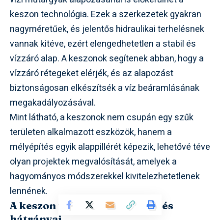
keszon technológia. Ezek a szerkezetek gyakran
nagyméretűek, és jelentős hidraulikai terhelésnek
vannak kitéve, ezért elengedhetetlen a stabil és
vízzáró alap. A keszonok segítenek abban, hogy a
vízzáró rétegeket elérjék, és az alapozást
biztonságosan elkészítsék a víz beáramlásának
megakadályozásával.
Mint látható, a keszonok nem csupán egy szűk
területen alkalmazott eszközök, hanem a
mélyépítés egyik alappillérét képezik, lehetővé téve
olyan projektek megvalósítását, amelyek a
hagyományos módszerekkel kivitelezhetetlenek
lennének.
A keszon technológia előnyei és
hátrányai