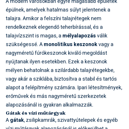
A modern városokban egyre magasabb épületek
épülnek, amelyek hatalmas súlyt jelentenek a
talajra. Amikor a felszíni talajrétegek nem
rendelkeznek elegendő teherbírással, és a
talajvízszint is magas, a
mélyalapozás
válik
szükségessé. A
monolitikus keszonok
vagy a
nagyméretű fúrókeszonok kiváló megoldást
nyújtanak ilyen esetekben. Ezek a keszonok
mélyen behatolnak a szilárdabb talajrétegekbe,
vagy akár a sziklába, biztosítva a stabil és tartós
alapot a felépítmény számára. Ipari létesítmények,
erőművek és más nagyméretű szerkezetek
alapozásánál is gyakran alkalmazzák.
Gátak és vízi műtárgyak
A
gátak
, zsilipkamrák, szivattyútelepek és egyéb
vízi műtárgyak alapozásánál is előkerülhet a