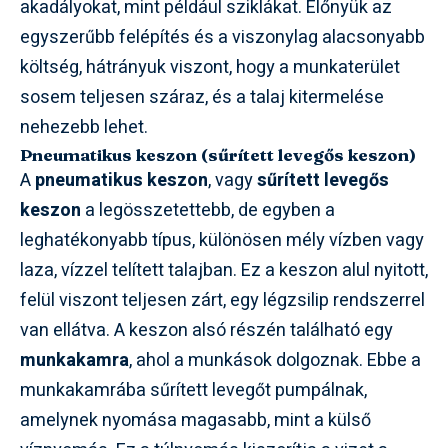
akadályokat, mint például sziklákat. Előnyük az
egyszerűbb felépítés és a viszonylag alacsonyabb
költség, hátrányuk viszont, hogy a munkaterület
sosem teljesen száraz, és a talaj kitermelése
nehezebb lehet.
Pneumatikus keszon (sűrített levegős keszon)
A
pneumatikus keszon
, vagy
sűrített levegős
keszon
a legösszetettebb, de egyben a
leghatékonyabb típus, különösen mély vízben vagy
laza, vízzel telített talajban. Ez a keszon alul nyitott,
felül viszont teljesen zárt, egy légzsilip rendszerrel
van ellátva. A keszon alsó részén található egy
munkakamra
, ahol a munkások dolgoznak. Ebbe a
munkakamrába sűrített levegőt pumpálnak,
amelynek nyomása magasabb, mint a külső