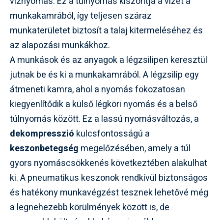
víznyomás. Ez a túlnyomás kiszorítja a vizet a
munkakamrából, így teljesen száraz
munkaterületet biztosít a talaj kitermeléséhez és
az alapozási munkákhoz.
A munkások és az anyagok a légzsilipen keresztül
jutnak be és ki a munkakamrából. A légzsilip egy
átmeneti kamra, ahol a nyomás fokozatosan
kiegyenlítődik a külső légköri nyomás és a belső
túlnyomás között. Ez a lassú nyomásváltozás, a
dekompresszió
kulcsfontosságú a
keszonbetegség
megelőzésében, amely a túl
gyors nyomáscsökkenés következtében alakulhat
ki. A pneumatikus keszonok rendkívül biztonságos
és hatékony munkavégzést tesznek lehetővé még
a legnehezebb körülmények között is, de