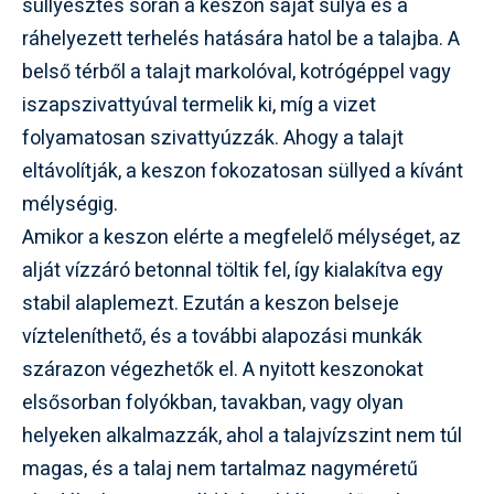
süllyesztés során a keszon saját súlya és a
ráhelyezett terhelés hatására hatol be a talajba. A
belső térből a talajt markolóval, kotrógéppel vagy
iszapszivattyúval termelik ki, míg a vizet
folyamatosan szivattyúzzák. Ahogy a talajt
eltávolítják, a keszon fokozatosan süllyed a kívánt
mélységig.
Amikor a keszon elérte a megfelelő mélységet, az
alját vízzáró betonnal töltik fel, így kialakítva egy
stabil alaplemezt. Ezután a keszon belseje
vízteleníthető, és a további alapozási munkák
szárazon végezhetők el. A nyitott keszonokat
elsősorban folyókban, tavakban, vagy olyan
helyeken alkalmazzák, ahol a talajvízszint nem túl
magas, és a talaj nem tartalmaz nagyméretű