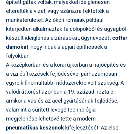
épített gátak voltak, melyekkel ideiglenesen
elterelték a vizet, vagy szárazra fektették a
munkaterületet. Az ókori rómaiak például
kiterjedten alkalmaztak fa cölöpökből és agyagból
készült ideiglenes elzárásokat, úgynevezett
coffer
damokat
, hogy hidak alapjait építhessék a
folyókban.
A középkorban és a korai újkorban a hajóépítés és
a vízi építkezések fejlődésével párhuzamosan
egyre kifinomultabb módszerekre volt szükség. A
valódi áttörést azonban a 19. század hozta el,
amikor a vas és az acél gyártásának fejlődése,
valamint a sűrített levegő technológia
megjelenése lehetővé tette a modern
pneumatikus keszonok
kifejlesztését. Az első