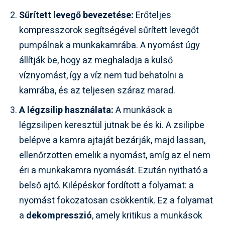
Sűrített levegő bevezetése:
Erőteljes
kompresszorok segítségével sűrített levegőt
pumpálnak a munkakamrába. A nyomást úgy
állítják be, hogy az meghaladja a külső
víznyomást, így a víz nem tud behatolni a
kamrába, és az teljesen száraz marad.
A légzsilip használata:
A munkások a
légzsilipen keresztül jutnak be és ki. A zsilipbe
belépve a kamra ajtaját bezárják, majd lassan,
ellenőrzötten emelik a nyomást, amíg az el nem
éri a munkakamra nyomását. Ezután nyitható a
belső ajtó. Kilépéskor fordított a folyamat: a
nyomást fokozatosan csökkentik. Ez a folyamat
a
dekompresszió
, amely kritikus a munkások