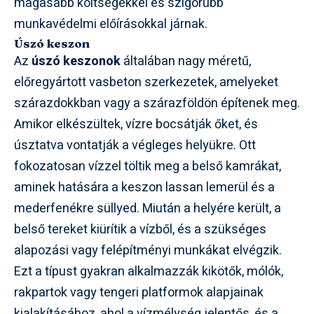
magasabb költségekkel és szigorúbb
munkavédelmi előírásokkal járnak.
Úszó keszon
Az
úszó keszonok
általában nagy méretű,
előregyártott vasbeton szerkezetek, amelyeket
szárazdokkban vagy a szárazföldön építenek meg.
Amikor elkészültek, vízre bocsátják őket, és
úsztatva vontatják a végleges helyükre. Ott
fokozatosan vízzel töltik meg a belső kamrákat,
aminek hatására a keszon lassan lemerül és a
mederfenékre süllyed. Miután a helyére került, a
belső tereket kiürítik a vízből, és a szükséges
alapozási vagy felépítményi munkákat elvégzik.
Ezt a típust gyakran alkalmazzák kikötők, mólók,
rakpartok vagy tengeri platformok alapjainak
kialakításához, ahol a vízmélység jelentős, és a