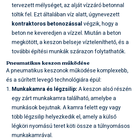
tervezett mélységet, az alját vízzáró betonnal
töltik fel. Ezt általában víz alatt, úgynevezett
kontraktoros betonozással
végzik, hogy a
beton ne keveredjen a vízzel. Miután a beton
megkötött, a keszon belseje vízteleníthető, és a
további építési munkák szárazon folytathatók.
Pneumatikus keszon működése
A pneumatikus keszonok működése komplexebb,
és a sűrített levegő technológiára épül:
Munkakamra és légzsilip:
A keszon alsó részén
egy zárt munkakamra található, amelybe a
munkások bejutnak. A kamra felett egy vagy
több légzsilip helyezkedik el, amely a külső
légköri nyomású teret köti össze a túlnyomásos
munkakamrával.