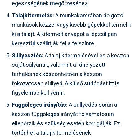
egészségének megőrzéséhez.
Talajkitermelés:
A munkakamrában dolgozó
munkások kézzel vagy kisebb gépekkel termelik
ki a talajt. A kitermelt anyagot a légzsilipen
keresztül szállítják fel a felszínre.
Süllyesztés:
A talaj kitermelésével és a keszon
saját súlyának, valamint a ráhelyezett
terhelésnek köszönhetően a keszon
fokozatosan süllyed. A külső súrlódást itt is
figyelembe kell venni.
Függőleges irányítás:
A süllyedés során a
keszon függőleges irányát folyamatosan
ellenőrzik és szükség esetén korrigálják. Ez
történhet a talaj kitermelésének