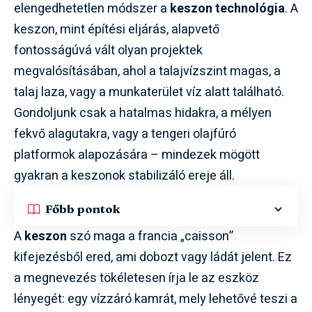
elengedhetetlen módszer a
keszon technológia
. A
keszon, mint építési eljárás, alapvető
fontosságúvá vált olyan projektek
megvalósításában, ahol a talajvízszint magas, a
talaj laza, vagy a munkaterület víz alatt található.
Gondoljunk csak a hatalmas hidakra, a mélyen
fekvő alagutakra, vagy a tengeri olajfúró
platformok alapozására – mindezek mögött
gyakran a keszonok stabilizáló ereje áll.
Főbb pontok
A
keszon
szó maga a francia „caisson”
kifejezésből ered, ami dobozt vagy ládát jelent. Ez
a megnevezés tökéletesen írja le az eszköz
lényegét: egy vízzáró kamrát, mely lehetővé teszi a