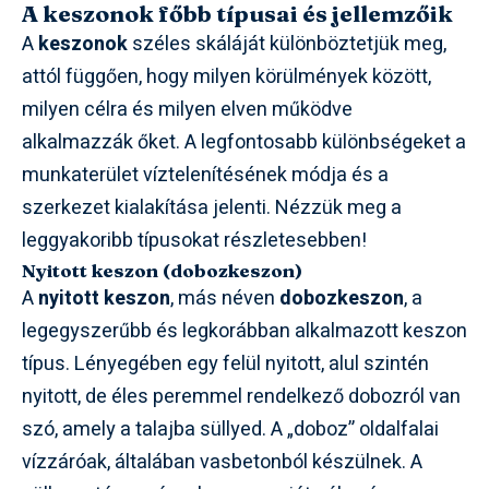
A keszonok főbb típusai és jellemzőik
A
keszonok
széles skáláját különböztetjük meg,
attól függően, hogy milyen körülmények között,
milyen célra és milyen elven működve
alkalmazzák őket. A legfontosabb különbségeket a
munkaterület víztelenítésének módja és a
szerkezet kialakítása jelenti. Nézzük meg a
leggyakoribb típusokat részletesebben!
Nyitott keszon (dobozkeszon)
A
nyitott keszon
, más néven
dobozkeszon
, a
legegyszerűbb és legkorábban alkalmazott keszon
típus. Lényegében egy felül nyitott, alul szintén
nyitott, de éles peremmel rendelkező dobozról van
szó, amely a talajba süllyed. A „doboz” oldalfalai
vízzáróak, általában vasbetonból készülnek. A