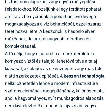
biztosítson alapozási vagy egyéb mélyépítési
feladatokhoz. Képzeljünk el egy fordított poharat,
amit a vízbe nyomunk: a pohárban lévő levegő
megakadályozza a víz behatolását, ezzel száraz
teret hozva létre. A keszonok is hasonló elven
működnek, de sokkal nagyobb méretben és
komplexitással.
A fő célja, hogy elhatárolja a munkaterületet a
környező víztől és talajtól, lehetővé téve a talaj
kiásását, az alapozás elkészítését vagy más föld
alatti szerkezetek építését. A
keszon technológia
nélkülözhetetlen lenne a modern infrastruktúra
számos elemének megépítéséhez, különösen ott,
ahol a hagyományos, nyílt munkagödrös alapozás
nem kivitelezhető a magas talajvízszint vagy a