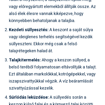
vagy előregyártott elemekből állítják össze. Az
alsó élek élesre vannak kiképezve, hogy
könnyebben behatoljanak a talajba.
Kezdeti süllyesztés:
A keszont a saját súlya
vagy ideiglenes terhelés segítségével kezdik
süllyeszteni. Ekkor még csak a felső
talajrétegeken halad át.
Talajkitermelés:
Ahogy a keszon süllyed, a
belső teréből folyamatosan eltávolítják a talajt.
Ezt általában markolókkal, kotrógépekkel, vagy
iszapszivattyúkkal végzik. A víz beáramlását
szivattyúzással kezelik.
Súrlódás leküzdése:
A süllyedés során a
keszon külső falai és a környező talaj közötti