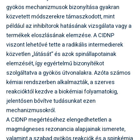
gyökös mechanizmusok bizonyítása gyakran
közvetett módszerekre támaszkodott, mint
például az inhibítorok hatásának vizsgálata vagy a
termékek eloszlásának elemzése. A CIDNP
viszont lehetővé tette a radikális intermedierek
közvetlen „látását” és azok spinállapotainak
elemzését, így egyértelmű bizonyítékot
szolgáltatva a gyökös útvonalakra. Azóta számos
kémiai rendszerben alkalmazták, a szerves
reakcióktól kezdve a biokémiai folyamatokig,
jelentősen bővítve tudásunkat ezen
mechanizmusokról.
A CIDNP megértéséhez elengedhetetlen a
magmágneses rezonancia alapjainak ismerete,
valamint a szabad gyökös reakciók és a spinkémia