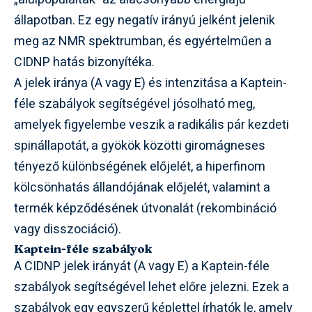
állapotban. Ez egy negatív irányú jelként jelenik
meg az NMR spektrumban, és egyértelműen a
CIDNP hatás bizonyítéka.
A jelek iránya (A vagy E) és intenzitása a Kaptein-
féle szabályok segítségével jósolható meg,
amelyek figyelembe veszik a radikális pár kezdeti
spinállapotát, a gyökök közötti giromágneses
tényező különbségének előjelét, a hiperfinom
kölcsönhatás állandójának előjelét, valamint a
termék képződésének útvonalát (rekombináció
vagy disszociáció).
Kaptein-féle szabályok
A CIDNP jelek irányát (A vagy E) a Kaptein-féle
szabályok segítségével lehet előre jelezni. Ezek a
szabályok egy egyszerű képlettel írhatók le, amely