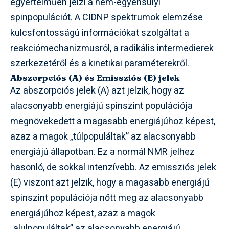
egyértelműen jelzi a nem-egyensúlyi
spinpopulációt. A CIDNP spektrumok elemzése
kulcsfontosságú információkat szolgáltat a
reakciómechanizmusról, a radikális intermedierek
szerkezetéről és a kinetikai paraméterekről.
Abszorpciós (A) és Emissziós (E) jelek
Az abszorpciós jelek (A) azt jelzik, hogy az
alacsonyabb energiájú spinszint populációja
megnövekedett a magasabb energiájúhoz képest,
azaz a magok „túlpopuláltak” az alacsonyabb
energiájú állapotban. Ez a normál NMR jelhez
hasonló, de sokkal intenzívebb. Az emissziós jelek
(E) viszont azt jelzik, hogy a magasabb energiájú
spinszint populációja nőtt meg az alacsonyabb
energiájúhoz képest, azaz a magok
„alulpopuláltak” az alacsonyabb energiájú