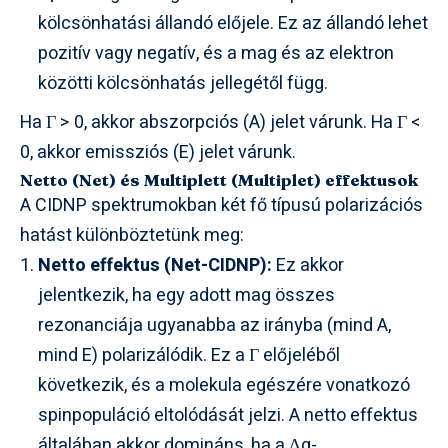
kölcsönhatási állandó előjele. Ez az állandó lehet
pozitív vagy negatív, és a mag és az elektron
közötti kölcsönhatás jellegétől függ.
Ha Γ > 0, akkor abszorpciós (A) jelet várunk. Ha Γ <
0, akkor emissziós (E) jelet várunk.
Netto (Net) és Multiplett (Multiplet) effektusok
A CIDNP spektrumokban két fő típusú polarizációs
hatást különböztetünk meg:
Netto effektus (Net-CIDNP):
Ez akkor
jelentkezik, ha egy adott mag összes
rezonanciája ugyanabba az irányba (mind A,
mind E) polarizálódik. Ez a Γ előjeléből
következik, és a molekula egészére vonatkozó
spinpopuláció eltolódását jelzi. A netto effektus
általában akkor domináns, ha a Δg-