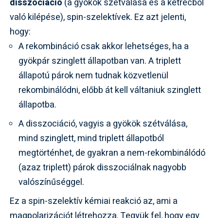
disszociáció
(a gyökök szétválása és a ketrecből
való kilépése), spin-szelektívek. Ez azt jelenti,
hogy:
A rekombináció csak akkor lehetséges, ha a
gyökpár szinglett állapotban van. A triplett
állapotú párok nem tudnak közvetlenül
rekombinálódni, előbb át kell váltaniuk szinglett
állapotba.
A disszociáció, vagyis a gyökök szétválása,
mind szinglett, mind triplett állapotból
megtörténhet, de gyakran a nem-rekombinálódó
(azaz triplett) párok disszociálnak nagyobb
valószínűséggel.
Ez a spin-szelektív kémiai reakció az, ami a
magpolarizációt létrehozza. Tegyük fel, hogy egy