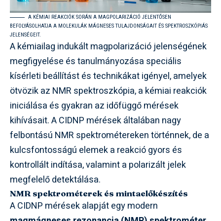
A KÉMIAI REAKCIÓK SORÁN A MAGPOLARIZÁCIÓ JELENTŐSEN
BEFOLYÁSOLHATJA A MOLEKULÁK MÁGNESES TULAJDONSÁGAIT ÉS SPEKTROSZKÓPIÁS
JELENSÉGEIT.
A kémiailag indukált magpolarizáció jelenségének
megfigyelése és tanulmányozása speciális
kísérleti beállítást és technikákat igényel, amelyek
ötvözik az NMR spektroszkópia, a kémiai reakciók
iniciálása és gyakran az időfüggő mérések
kihívásait. A CIDNP mérések általában nagy
felbontású NMR spektrométereken történnek, de a
kulcsfontosságú elemek a reakció gyors és
kontrollált indítása, valamint a polarizált jelek
megfelelő detektálása.
NMR spektrométerek és mintaelőkészítés
A CIDNP mérések alapját egy modern
magmágneses rezonancia (NMR) spektrométer