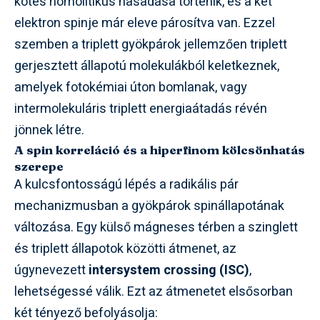
kötés homolítikus hasadása történik, és a két
elektron spinje már eleve párosítva van. Ezzel
szemben a triplett gyökpárok jellemzően triplett
gerjesztett állapotú molekulákból keletkeznek,
amelyek fotokémiai úton bomlanak, vagy
intermolekuláris triplett energiaátadás révén
jönnek létre.
A spin korreláció és a hiperfinom kölcsönhatás
szerepe
A kulcsfontosságú lépés a radikális pár
mechanizmusban a gyökpárok spinállapotának
változása. Egy külső mágneses térben a szinglett
és triplett állapotok közötti átmenet, az
úgynevezett
intersystem crossing (ISC)
,
lehetségessé válik. Ezt az átmenetet elsősorban
két tényező befolyásolja: