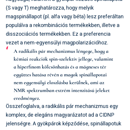
(S vagy T) meghatározza, hogy melyik
magspinállapot (pl. alfa vagy béta) lesz preferáltan
populálva a rekombinációs termékekben, illetve a
disszociációs termékekben. Ez a preferencia
vezet a nem-egyensúlyi magpolarizációhoz.
A radikális pár mechanizmus lényege, hogy a
kémiai reakciók spin-szelektív jellege, valamint
a hiperfinom kölcsönhatás és a mágneses tér
együttes hatása révén a magok spinállapotai
nem egyensúlyi eloszlásba kerülnek, ami az
NMR spektrumban extrém intenzitású jeleket
eredményez.
Összefoglalva, a radikális pár mechanizmus egy
komplex, de elegáns magyarázatot ad a CIDNP
jelenségre. A gyökpárok képződése, spinállapotuk