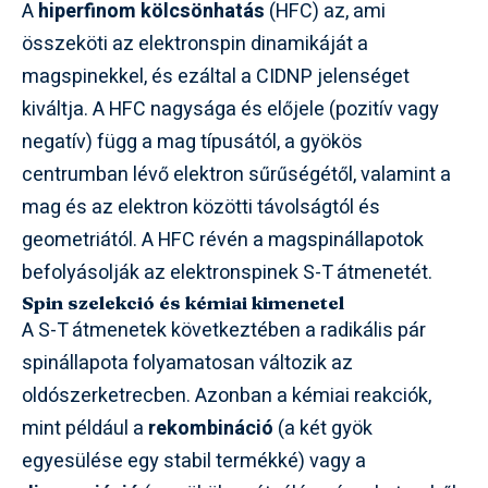
A
hiperfinom kölcsönhatás
(HFC) az, ami
összeköti az elektronspin dinamikáját a
magspinekkel, és ezáltal a CIDNP jelenséget
kiváltja. A HFC nagysága és előjele (pozitív vagy
negatív) függ a mag típusától, a gyökös
centrumban lévő elektron sűrűségétől, valamint a
mag és az elektron közötti távolságtól és
geometriától. A HFC révén a magspinállapotok
befolyásolják az elektronspinek S-T átmenetét.
Spin szelekció és kémiai kimenetel
A S-T átmenetek következtében a radikális pár
spinállapota folyamatosan változik az
oldószerketrecben. Azonban a kémiai reakciók,
mint például a
rekombináció
(a két gyök
egyesülése egy stabil termékké) vagy a