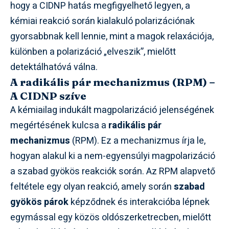
hogy a CIDNP hatás megfigyelhető legyen, a
kémiai reakció során kialakuló polarizációnak
gyorsabbnak kell lennie, mint a magok relaxációja,
különben a polarizáció „elveszik”, mielőtt
detektálhatóvá válna.
A radikális pár mechanizmus (RPM) –
A CIDNP szíve
A kémiailag indukált magpolarizáció jelenségének
megértésének kulcsa a
radikális pár
mechanizmus
(RPM). Ez a mechanizmus írja le,
hogyan alakul ki a nem-egyensúlyi magpolarizáció
a szabad gyökös reakciók során. Az RPM alapvető
feltétele egy olyan reakció, amely során
szabad
gyökös párok
képződnek és interakcióba lépnek
egymással egy közös oldószerketrecben, mielőtt