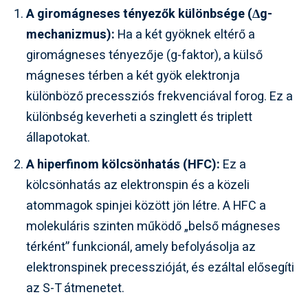
A giromágneses tényezők különbsége (Δg-
mechanizmus):
Ha a két gyöknek eltérő a
giromágneses tényezője (g-faktor), a külső
mágneses térben a két gyök elektronja
különböző precessziós frekvenciával forog. Ez a
különbség keverheti a szinglett és triplett
állapotokat.
A hiperfinom kölcsönhatás (HFC):
Ez a
kölcsönhatás az elektronspin és a közeli
atommagok spinjei között jön létre. A HFC a
molekuláris szinten működő „belső mágneses
térként” funkcionál, amely befolyásolja az
elektronspinek precesszióját, és ezáltal elősegíti
az S-T átmenetet.