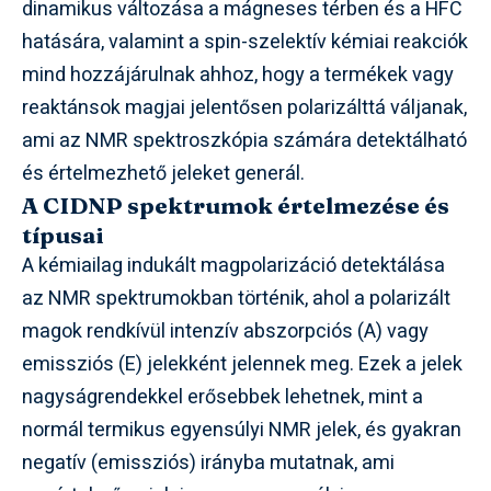
dinamikus változása a mágneses térben és a HFC
hatására, valamint a spin-szelektív kémiai reakciók
mind hozzájárulnak ahhoz, hogy a termékek vagy
reaktánsok magjai jelentősen polarizálttá váljanak,
ami az NMR spektroszkópia számára detektálható
és értelmezhető jeleket generál.
A CIDNP spektrumok értelmezése és
típusai
A kémiailag indukált magpolarizáció detektálása
az NMR spektrumokban történik, ahol a polarizált
magok rendkívül intenzív abszorpciós (A) vagy
emissziós (E) jelekként jelennek meg. Ezek a jelek
nagyságrendekkel erősebbek lehetnek, mint a
normál termikus egyensúlyi NMR jelek, és gyakran
negatív (emissziós) irányba mutatnak, ami