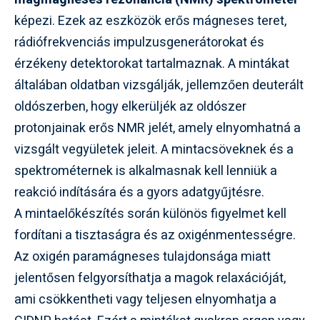
képezi. Ezek az eszközök erős mágneses teret,
rádiófrekvenciás impulzusgenerátorokat és
érzékeny detektorokat tartalmaznak. A mintákat
általában oldatban vizsgálják, jellemzően deuterált
oldószerben, hogy elkerüljék az oldószer
protonjainak erős NMR jelét, amely elnyomhatná a
vizsgált vegyületek jeleit. A mintacsöveknek és a
spektrométernek is alkalmasnak kell lenniük a
reakció indítására és a gyors adatgyűjtésre.
A mintaelőkészítés során különös figyelmet kell
fordítani a tisztaságra és az oxigénmentességre.
Az oxigén paramágneses tulajdonsága miatt
jelentősen felgyorsíthatja a magok relaxációját,
ami csökkentheti vagy teljesen elnyomhatja a