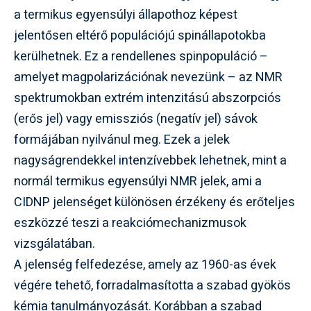
a termikus egyensúlyi állapothoz képest
jelentősen eltérő populációjú spinállapotokba
kerülhetnek. Ez a rendellenes spinpopuláció –
amelyet magpolarizációnak nevezünk – az NMR
spektrumokban extrém intenzitású abszorpciós
(erős jel) vagy emissziós (negatív jel) sávok
formájában nyilvánul meg. Ezek a jelek
nagyságrendekkel intenzívebbek lehetnek, mint a
normál termikus egyensúlyi NMR jelek, ami a
CIDNP jelenséget különösen érzékeny és erőteljes
eszközzé teszi a reakciómechanizmusok
vizsgálatában.
A jelenség felfedezése, amely az 1960-as évek
végére tehető, forradalmasította a szabad gyökös
kémia tanulmányozását. Korábban a szabad