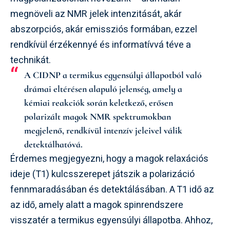
megnöveli az NMR jelek intenzitását, akár
abszorpciós, akár emissziós formában, ezzel
rendkívül érzékennyé és informatívvá téve a
technikát.
A CIDNP a termikus egyensúlyi állapotból való
drámai eltérésen alapuló jelenség, amely a
kémiai reakciók során keletkező, erősen
polarizált magok NMR spektrumokban
megjelenő, rendkívül intenzív jeleivel válik
detektálhatóvá.
Érdemes megjegyezni, hogy a magok relaxációs
ideje (T1) kulcsszerepet játszik a polarizáció
fennmaradásában és detektálásában. A T1 idő az
az idő, amely alatt a magok spinrendszere
visszatér a termikus egyensúlyi állapotba. Ahhoz,