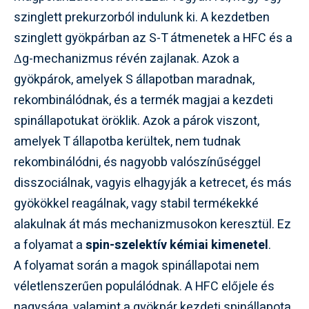
szinglett prekurzorból indulunk ki. A kezdetben
szinglett gyökpárban az S-T átmenetek a HFC és a
Δg-mechanizmus révén zajlanak. Azok a
gyökpárok, amelyek S állapotban maradnak,
rekombinálódnak, és a termék magjai a kezdeti
spinállapotukat öröklik. Azok a párok viszont,
amelyek T állapotba kerültek, nem tudnak
rekombinálódni, és nagyobb valószínűséggel
disszociálnak, vagyis elhagyják a ketrecet, és más
gyökökkel reagálnak, vagy stabil termékekké
alakulnak át más mechanizmusokon keresztül. Ez
a folyamat a
spin-szelektív kémiai kimenetel
.
A folyamat során a magok spinállapotai nem
véletlenszerűen populálódnak. A HFC előjele és
nagysága, valamint a gyökpár kezdeti spinállapota