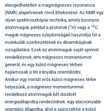
elengedhetetlen a magmágneses rezonancia
(NMR) alapelveinek rövid áttekintése. Az NMR egy
olyan spektroszkópiai technika, amely bizonyos
1
13
atommagok, például a protonok (
H) vagy a
C
magok mágneses tulajdonságait használja fel a
molekulák szerkezetének és dinamikájának
vizsgálatára. Ezek az atommagok saját spinnel
rendelkeznek, ami mágneses momentumot
generál, és egy külső mágneses térben
hajlamosak a tér irányába orientálódni.
Amikor egy mintát erős külső mágneses térbe
helyezünk, a mágneses momentummal
rendelkező atommagok két diszkrét
energiaállapotba rendeződnek: egy alacsonyabb
energiájú állapotba, ahol a spinszektor a külső