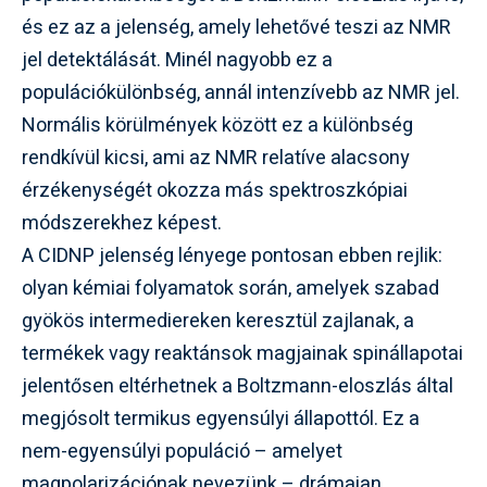
és ez az a jelenség, amely lehetővé teszi az NMR
jel detektálását. Minél nagyobb ez a
populációkülönbség, annál intenzívebb az NMR jel.
Normális körülmények között ez a különbség
rendkívül kicsi, ami az NMR relatíve alacsony
érzékenységét okozza más spektroszkópiai
módszerekhez képest.
A CIDNP jelenség lényege pontosan ebben rejlik:
olyan kémiai folyamatok során, amelyek szabad
gyökös intermediereken keresztül zajlanak, a
termékek vagy reaktánsok magjainak spinállapotai
jelentősen eltérhetnek a Boltzmann-eloszlás által
megjósolt termikus egyensúlyi állapottól. Ez a
nem-egyensúlyi populáció – amelyet
magpolarizációnak nevezünk – drámaian