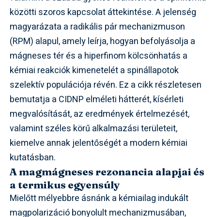
közötti szoros kapcsolat áttekintése. A jelenség
magyarázata a radikális pár mechanizmuson
(RPM) alapul, amely leírja, hogyan befolyásolja a
mágneses tér és a hiperfinom kölcsönhatás a
kémiai reakciók kimenetelét a spinállapotok
szelektív populációja révén. Ez a cikk részletesen
bemutatja a CIDNP elméleti hátterét, kísérleti
megvalósítását, az eredmények értelmezését,
valamint széles körű alkalmazási területeit,
kiemelve annak jelentőségét a modern kémiai
kutatásban.
A magmágneses rezonancia alapjai és
a termikus egyensúly
Mielőtt mélyebbre ásnánk a kémiailag indukált
magpolarizáció bonyolult mechanizmusában,