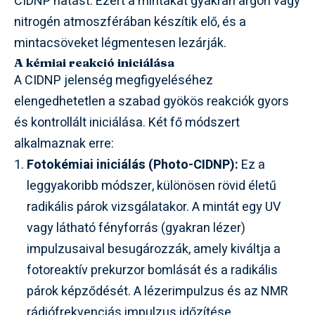
CIDNP hatást. Ezért a mintákat gyakran argon vagy
nitrogén atmoszférában készítik elő, és a
mintacsöveket légmentesen lezárják.
A kémiai reakció iniciálása
A CIDNP jelenség megfigyeléséhez
elengedhetetlen a szabad gyökös reakciók gyors
és kontrollált iniciálása. Két fő módszert
alkalmaznak erre:
Fotokémiai iniciálás (Photo-CIDNP):
Ez a
leggyakoribb módszer, különösen rövid életű
radikális párok vizsgálatakor. A mintát egy UV
vagy látható fényforrás (gyakran lézer)
impulzusaival besugározzák, amely kiváltja a
fotoreaktív prekurzor bomlását és a radikális
párok képződését. A lézerimpulzus és az NMR
rádiófrekvenciás impulzus időzítése