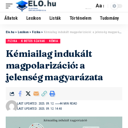
Aa
Állatok
Lexikon
Listák
Történelem
Tudomány
Elo.hu
>
Lexikon
>
Fizika
>
Kémiailag indukált magpolarizáció: a jelenség magyarázata
FIZIKA
K BETŰS SZAVAK
KÉMIA
Kémiailag indukált
magpolarizáció: a
jelenség magyarázata
LAST UPDATED: 2025. 09. 12.
44 MIN READ
LAST UPDATED: 2025. 09. 12. 14:40