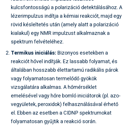
kulcsfontosságú a polarizáció detektálásához. A
lézerimpulzus indítja a kémiai reakciót, majd egy
rövid késleltetés után (amely alatt a polarizáció
kialakul) egy NMR impulzust alkalmaznak a
spektrum felvételéhez.
Termikus iniciálás:
Bizonyos esetekben a
reakciót hővel indítják. Ez lassabb folyamat, és
általában hosszabb élettartamú radikális párok
vagy folyamatosan termelődő gyökök
vizsgálatára alkalmas. A hőmérséklet
emelésével vagy hőre bomló iniciátorok (pl. azo-
vegyületek, peroxidok) felhasználásával érhető
el. Ebben az esetben a CIDNP spektrumokat
folyamatosan gyűjtik a reakció során.