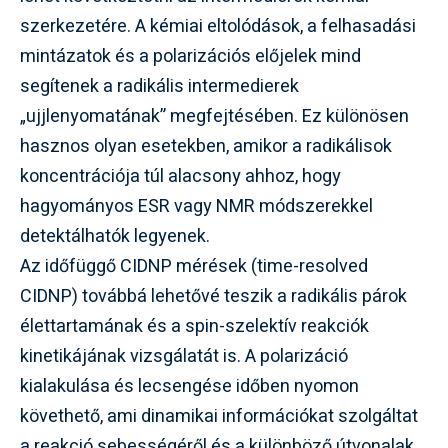
szerkezetére. A kémiai eltolódások, a felhasadási
mintázatok és a polarizációs előjelek mind
segítenek a radikális intermedierek
„ujjlenyomatának” megfejtésében. Ez különösen
hasznos olyan esetekben, amikor a radikálisok
koncentrációja túl alacsony ahhoz, hogy
hagyományos ESR vagy NMR módszerekkel
detektálhatók legyenek.
Az időfüggő CIDNP mérések (time-resolved
CIDNP) továbbá lehetővé teszik a radikális párok
élettartamának és a spin-szelektív reakciók
kinetikájának vizsgálatát is. A polarizáció
kialakulása és lecsengése időben nyomon
követhető, ami dinamikai információkat szolgáltat
a reakció sebességéről és a különböző útvonalak