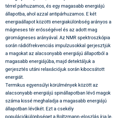
térrel párhuzamos, és egy magasabb energiájú
állapotba, ahol azzal antipárhuzamos. E két
energiaállapot közötti energiakülönbség arányos a
mágneses tér erősségével és az adott mag
giromágneses arányával. Az NMR spektroszkópia
során rádiófrekvenciás impulzusokkal gerjesztjük
a magokat az alacsonyabb energiájú állapotból a
magasabb energiájúba, majd detektáljuk a
gerjesztés utáni relaxációjuk során kibocsátott
energiát.
Termikus egyensúlyi körülmények között az
alacsonyabb energiájú spinállapotban lévő magok
száma kissé meghaladja a magasabb energiájú
állapotban lévőkét. Ezt a csekély
populációkülönbséget a Boltzmann-eloszlás írja le,