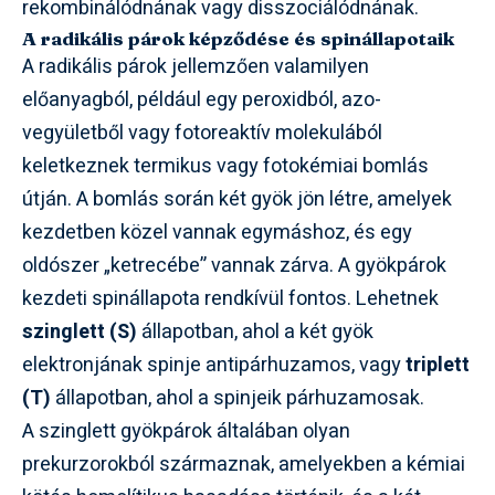
rekombinálódnának vagy disszociálódnának.
A radikális párok képződése és spinállapotaik
A radikális párok jellemzően valamilyen
előanyagból, például egy peroxidból, azo-
vegyületből vagy fotoreaktív molekulából
keletkeznek termikus vagy fotokémiai bomlás
útján. A bomlás során két gyök jön létre, amelyek
kezdetben közel vannak egymáshoz, és egy
oldószer „ketrecébe” vannak zárva. A gyökpárok
kezdeti spinállapota rendkívül fontos. Lehetnek
szinglett (S)
állapotban, ahol a két gyök
elektronjának spinje antipárhuzamos, vagy
triplett
(T)
állapotban, ahol a spinjeik párhuzamosak.
A szinglett gyökpárok általában olyan
prekurzorokból származnak, amelyekben a kémiai