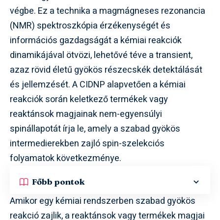
végbe. Ez a technika a magmágneses rezonancia
(NMR) spektroszkópia érzékenységét és
információs gazdagságát a kémiai reakciók
dinamikájával ötvözi, lehetővé téve a transient,
azaz rövid életű gyökös részecskék detektálását
és jellemzését. A CIDNP alapvetően a kémiai
reakciók során keletkező termékek vagy
reaktánsok magjainak nem-egyensúlyi
spinállapotát írja le, amely a szabad gyökös
intermedierekben zajló spin-szelekciós
folyamatok következménye.
Főbb pontok
Amikor egy kémiai rendszerben szabad gyökös
reakció zajlik, a reaktánsok vagy termékek magjai