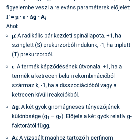
figyelembe veszi a releváns paraméterek előjelét:
Γ = μ ⋅ ε ⋅ Δg ⋅ A
i
Ahol:
μ
: A radikális pár kezdeti spinállapota. +1, ha
szinglett (S) prekurzorból indulunk, -1, ha triplett
(T) prekurzorból.
ε
: A termék képződésének útvonala. +1, ha a
termék a ketrecen belüli rekombinációból
származik, -1, ha a disszociációból vagy a
ketrecen kívüli reakciókból.
Δg
: A két gyök giromágneses tényezőjének
különbsége (g
– g
). Előjele a két gyök relatív g-
1
2
faktorától függ.
A
: A vizsgált maghoz tartozó hiperfinom
i