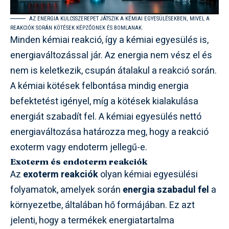
AZ ENERGIA KULCSSZEREPET JÁTSZIK A KÉMIAI EGYESÜLÉSEKBEN, MIVEL A
REAKCIÓK SORÁN KÖTÉSEK KÉPZŐDNEK ÉS BOMLANAK.
Minden kémiai reakció, így a kémiai egyesülés is,
energiaváltozással jár. Az energia nem vész el és
nem is keletkezik, csupán átalakul a reakció során.
A kémiai kötések felbontása mindig energia
befektetést igényel, míg a kötések kialakulása
energiát szabadít fel. A kémiai egyesülés nettó
energiaváltozása határozza meg, hogy a reakció
exoterm vagy endoterm jellegű-e.
Exoterm és endoterm reakciók
Az
exoterm reakciók
olyan kémiai egyesülési
folyamatok, amelyek során
energia szabadul fel
a
környezetbe, általában hő formájában. Ez azt
jelenti, hogy a termékek energiatartalma