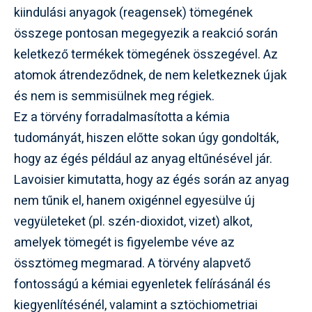
kiindulási anyagok (reagensek) tömegének
összege pontosan megegyezik a reakció során
keletkező termékek tömegének összegével. Az
atomok átrendeződnek, de nem keletkeznek újak
és nem is semmisülnek meg régiek.
Ez a törvény forradalmasította a kémia
tudományát, hiszen előtte sokan úgy gondolták,
hogy az égés például az anyag eltűnésével jár.
Lavoisier kimutatta, hogy az égés során az anyag
nem tűnik el, hanem oxigénnel egyesülve új
vegyületeket (pl. szén-dioxidot, vizet) alkot,
amelyek tömegét is figyelembe véve az
össztömeg megmarad. A törvény alapvető
fontosságú a kémiai egyenletek felírásánál és
kiegyenlítésénél, valamint a sztöchiometriai