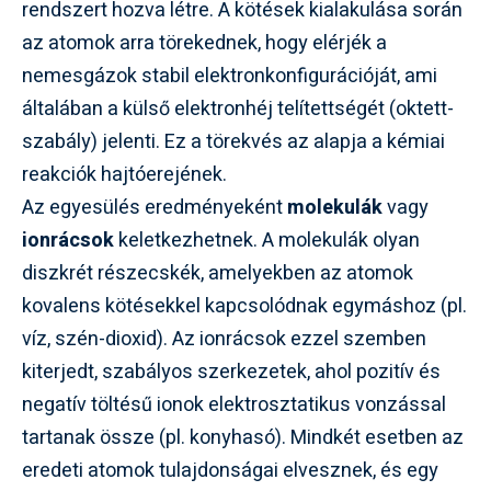
rendszert hozva létre. A kötések kialakulása során
az atomok arra törekednek, hogy elérjék a
nemesgázok stabil elektronkonfigurációját, ami
általában a külső elektronhéj telítettségét (oktett-
szabály) jelenti. Ez a törekvés az alapja a kémiai
reakciók hajtóerejének.
Az egyesülés eredményeként
molekulák
vagy
ionrácsok
keletkezhetnek. A molekulák olyan
diszkrét részecskék, amelyekben az atomok
kovalens kötésekkel kapcsolódnak egymáshoz (pl.
víz, szén-dioxid). Az ionrácsok ezzel szemben
kiterjedt, szabályos szerkezetek, ahol pozitív és
negatív töltésű ionok elektrosztatikus vonzással
tartanak össze (pl. konyhasó). Mindkét esetben az
eredeti atomok tulajdonságai elvesznek, és egy