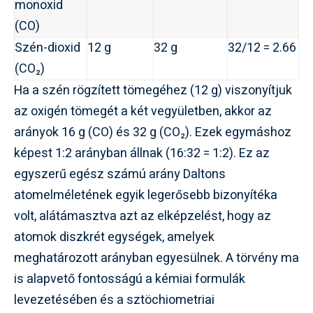
monoxid
(CO)
Szén-dioxid
12 g
32 g
32/12 = 2.66
(CO₂)
Ha a szén rögzített tömegéhez (12 g) viszonyítjuk
az oxigén tömegét a két vegyületben, akkor az
arányok 16 g (CO) és 32 g (CO₂). Ezek egymáshoz
képest 1:2 arányban állnak (16:32 = 1:2). Ez az
egyszerű egész számú arány Daltons
atomelméletének egyik legerősebb bizonyítéka
volt, alátámasztva azt az elképzelést, hogy az
atomok diszkrét egységek, amelyek
meghatározott arányban egyesülnek. A törvény ma
is alapvető fontosságú a kémiai formulák
levezetésében és a sztöchiometriai