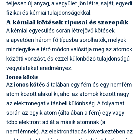
teljesen új anyag, a vegyület jön létre, saját, egyedi
fizikai és kémiai tulajdonságokkal.
A kémiai kötések típusai és szerepük
A kémiai egyesülés során létrejövő kötések
alapvetően három fő típusba sorolhatók, melyek
mindegyike eltérő módon valósítja meg az atomok
közötti vonzást, és ezzel különböző tulajdonságú
vegyületeket eredményez.
Ionos kötés
Az
ionos kötés
általában egy fém és egy nemfém
atom között alakul ki, ahol az atomok között nagy
az elektronegativitásbeli különbség. A folyamat
során az egyik atom (általában a fém) egy vagy
több elektront ad át a másik atomnak (a
nemfémnek). Az elektronátadás következtében az