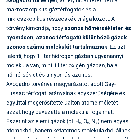
Avogadro törvényét
, amely hidat teremtett a
makroszkopikus gáztérfogatok és a
mikroszkopikus részecskék világa között. A
törvény kimondja, hogy
azonos hőmérsékleten és
nyomáson, azonos térfogatú különböző gázok
azonos számú molekulát tartalmaznak
. Ez azt
jelenti, hogy 1 liter hidrogén gázban ugyanannyi
molekula van, mint 1 liter oxigén gázban, ha a
hőmérséklet és a nyomás azonos.
Avogadro törvénye magyarázatot adott Gay-
Lussac térfogati arányainak egyszerűségére és
egyúttal megerősítette Dalton atomelméletét
azzal, hogy bevezette a molekula fogalmát.
Eszerint az elemi gázok (pl. H₂, O₂, N₂) nem egyes
atomokból, hanem kétatomos molekulákból állnak.