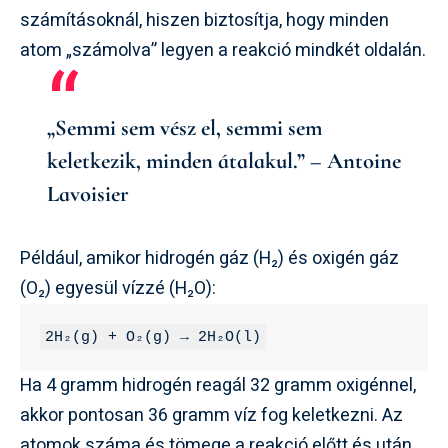
számításoknál, hiszen biztosítja, hogy minden
atom „számolva” legyen a reakció mindkét oldalán.
„Semmi sem vész el, semmi sem
keletkezik, minden átalakul.” – Antoine
Lavoisier
Például, amikor hidrogén gáz (H₂) és oxigén gáz
(O₂) egyesül vízzé (H₂O):
2H₂(g) + O₂(g) → 2H₂O(l)
Ha 4 gramm hidrogén reagál 32 gramm oxigénnel,
akkor pontosan 36 gramm víz fog keletkezni. Az
atomok száma és tömege a reakció előtt és után