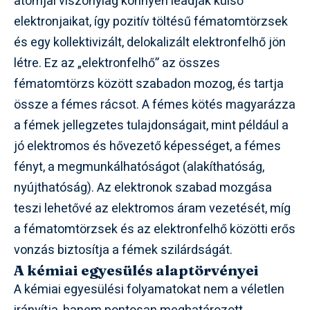
atomjai viszonylag könnyen leadják külső
elektronjaikat, így pozitív töltésű fématomtörzsek
és egy kollektivizált, delokalizált elektronfelhő jön
létre. Ez az „elektronfelhő” az összes
fématomtörzs között szabadon mozog, és tartja
össze a fémes rácsot. A fémes kötés magyarázza
a fémek jellegzetes tulajdonságait, mint például a
jó elektromos és hővezető képességet, a fémes
fényt, a megmunkálhatóságot (alakíthatóság,
nyújthatóság). Az elektronok szabad mozgása
teszi lehetővé az elektromos áram vezetését, míg
a fématomtörzsek és az elektronfelhő közötti erős
vonzás biztosítja a fémek szilárdságát.
A kémiai egyesülés alaptörvényei
A kémiai egyesülési folyamatokat nem a véletlen