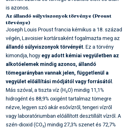
is azonos.
Az állandó súlyviszonyok törvénye (Proust
törvénye)
Joseph Louis Proust francia kémikus a 18. század
végén, Lavoisier kortársaként fogalmazta meg az
állandó súlyviszonyok törvényét
. Ez a törvény
kimondja, hogy
egy adott kémiai vegyületben az
alkotóelemek mindig azonos, állandó
tömegarányban vannak jelen, függetlenül a
vegyület előállítási módjától vagy forrásától
.
Más szóval, a tiszta víz (H₂O) mindig 11,1%
hidrogént és 88,9% oxigént tartalmaz tömegre
nézve, legyen szó akár esővízről, tengeri vízről
vagy laboratóriumban előállított desztillált vízről. A
szén-dioxid (CO₂) mindig 27,3% szenet és 72,7%