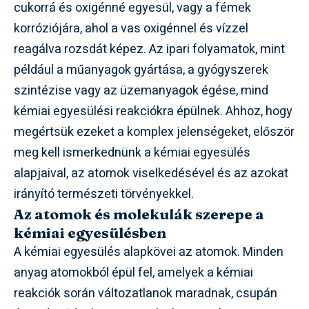
cukorrá és oxigénné egyesül, vagy a fémek
korróziójára, ahol a vas oxigénnel és vízzel
reagálva rozsdát képez. Az ipari folyamatok, mint
például a műanyagok gyártása, a gyógyszerek
szintézise vagy az üzemanyagok égése, mind
kémiai egyesülési reakciókra épülnek. Ahhoz, hogy
megértsük ezeket a komplex jelenségeket, először
meg kell ismerkednünk a kémiai egyesülés
alapjaival, az atomok viselkedésével és az azokat
irányító természeti törvényekkel.
Az atomok és molekulák szerepe a
kémiai egyesülésben
A kémiai egyesülés alapkövei az atomok. Minden
anyag atomokból épül fel, amelyek a kémiai
reakciók során változatlanok maradnak, csupán