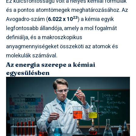
Ez kulcsfontosságú volt a helyes kémiai formulák
és a pontos atomtömegek meghatározásához. Az
23
Avogadro-szám (
6.022 x 10
) a kémia egyik
legfontosabb állandója, amely a mol fogalmát
definiálja, és a makroszkopikus
anyagmennyiségeket összeköti az atomok és
molekulák számával.
Az energia szerepe a kémiai
egyesülésben