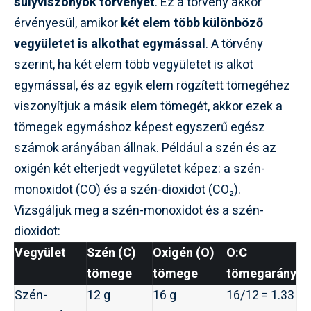
súlyviszonyok törvényét
. Ez a törvény akkor
érvényesül, amikor
két elem több különböző
vegyületet is alkothat egymással
. A törvény
szerint, ha két elem több vegyületet is alkot
egymással, és az egyik elem rögzített tömegéhez
viszonyítjuk a másik elem tömegét, akkor ezek a
tömegek egymáshoz képest egyszerű egész
számok arányában állnak. Például a szén és az
oxigén két elterjedt vegyületet képez: a szén-
monoxidot (CO) és a szén-dioxidot (CO₂).
Vizsgáljuk meg a szén-monoxidot és a szén-
dioxidot:
Vegyület
Szén (C)
Oxigén (O)
O:C
tömege
tömege
tömegarány
Szén-
12 g
16 g
16/12 = 1.33