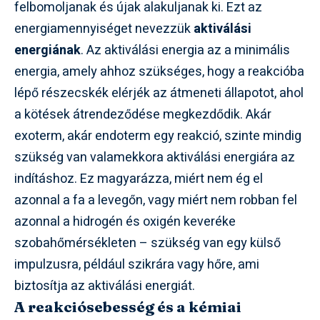
felbomoljanak és újak alakuljanak ki. Ezt az
energiamennyiséget nevezzük
aktiválási
energiának
. Az aktiválási energia az a minimális
energia, amely ahhoz szükséges, hogy a reakcióba
lépő részecskék elérjék az átmeneti állapotot, ahol
a kötések átrendeződése megkezdődik. Akár
exoterm, akár endoterm egy reakció, szinte mindig
szükség van valamekkora aktiválási energiára az
indításhoz. Ez magyarázza, miért nem ég el
azonnal a fa a levegőn, vagy miért nem robban fel
azonnal a hidrogén és oxigén keveréke
szobahőmérsékleten – szükség van egy külső
impulzusra, például szikrára vagy hőre, ami
biztosítja az aktiválási energiát.
A reakciósebesség és a kémiai