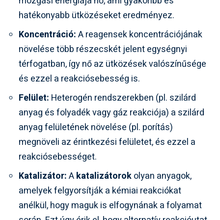
mozgási energiája nő, ami gyakoribb és
hatékonyabb ütközéseket eredményez.
Koncentráció:
A reagensek koncentrációjának
növelése több részecskét jelent egységnyi
térfogatban, így nő az ütközések valószínűsége
és ezzel a reakciósebesség is.
Felület:
Heterogén rendszerekben (pl. szilárd
anyag és folyadék vagy gáz reakciója) a szilárd
anyag felületének növelése (pl. porítás)
megnöveli az érintkezési felületet, és ezzel a
reakciósebességet.
Katalizátor:
A
katalizátorok
olyan anyagok,
amelyek felgyorsítják a kémiai reakciókat
anélkül, hogy maguk is elfogynának a folyamat