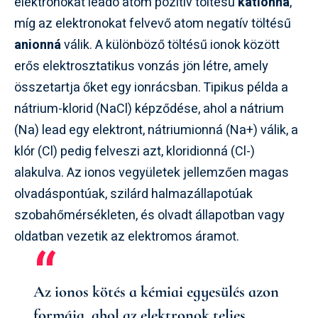
elektronokat leadó atom pozitív töltésű
kationná
,
míg az elektronokat felvevő atom negatív töltésű
anionná
válik. A különböző töltésű ionok között
erős elektrosztatikus vonzás jön létre, amely
összetartja őket egy ionrácsban. Tipikus példa a
nátrium-klorid (NaCl) képződése, ahol a nátrium
(Na) lead egy elektront, nátriumionná (Na+) válik, a
klór (Cl) pedig felveszi azt, kloridionná (Cl-)
alakulva. Az ionos vegyületek jellemzően magas
olvadáspontúak, szilárd halmazállapotúak
szobahőmérsékleten, és olvadt állapotban vagy
oldatban vezetik az elektromos áramot.
Az ionos kötés a kémiai egyesülés azon
formája, ahol az elektronok teljes