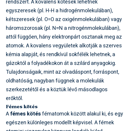
rendszert. A kovalens kötések lehetnek
egyszeresek (pl. H-H a hidrogénmolekulában),
kétszeresek (pl. O=O az oxigénmolekulában) vagy
háromszorosak (pl. N≡N a nitrogénmolekulában),
attól függően, hány elektronpárt osztanak meg az
atomok. A kovalens vegyületek alkotják a szerves
kémia alapját, és rendkívül sokfélék lehetnek, a
gázoktól a folyadékokon át a szilárd anyagokig.
Tulajdonságaik, mint az olvadáspont, forráspont,
oldhatóság, nagyban függnek a molekulák
szerkezetétől és a köztük lévő másodlagos
erőktől.
Fémes kötés
A
fémes kötés
fématomok között alakul ki, és egy
egészen különleges modellt képvisel. A fémek