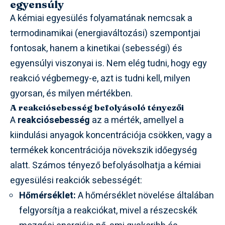
egyensúly
A kémiai egyesülés folyamatának nemcsak a
termodinamikai (energiaváltozási) szempontjai
fontosak, hanem a kinetikai (sebességi) és
egyensúlyi viszonyai is. Nem elég tudni, hogy egy
reakció végbemegy-e, azt is tudni kell, milyen
gyorsan, és milyen mértékben.
A reakciósebesség befolyásoló tényezői
A
reakciósebesség
az a mérték, amellyel a
kiindulási anyagok koncentrációja csökken, vagy a
termékek koncentrációja növekszik időegység
alatt. Számos tényező befolyásolhatja a kémiai
egyesülési reakciók sebességét:
Hőmérséklet:
A hőmérséklet növelése általában
felgyorsítja a reakciókat, mivel a részecskék