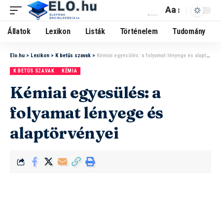
Aa
Állatok
Lexikon
Listák
Történelem
Tudomány
Elo.hu
>
Lexikon
>
K betűs szavak
>
Kémiai egyesülés: a folyamat lényege és alaptörvényei
K BETŰS SZAVAK
KÉMIA
Kémiai egyesülés: a
folyamat lényege és
alaptörvényei