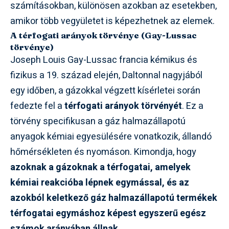
számításokban, különösen azokban az esetekben,
amikor több vegyületet is képezhetnek az elemek.
A térfogati arányok törvénye (Gay-Lussac
törvénye)
Joseph Louis Gay-Lussac francia kémikus és
fizikus a 19. század elején, Daltonnal nagyjából
egy időben, a gázokkal végzett kísérletei során
fedezte fel a
térfogati arányok törvényét
. Ez a
törvény specifikusan a gáz halmazállapotú
anyagok kémiai egyesülésére vonatkozik, állandó
hőmérsékleten és nyomáson. Kimondja, hogy
azoknak a gázoknak a térfogatai, amelyek
kémiai reakcióba lépnek egymással, és az
azokból keletkező gáz halmazállapotú termékek
térfogatai egymáshoz képest egyszerű egész
számok arányában állnak
.