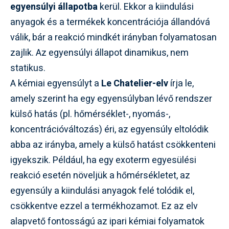
egyensúlyi állapotba
kerül. Ekkor a kiindulási
anyagok és a termékek koncentrációja állandóvá
válik, bár a reakció mindkét irányban folyamatosan
zajlik. Az egyensúlyi állapot dinamikus, nem
statikus.
A kémiai egyensúlyt a
Le Chatelier-elv
írja le,
amely szerint ha egy egyensúlyban lévő rendszer
külső hatás (pl. hőmérséklet-, nyomás-,
koncentrációváltozás) éri, az egyensúly eltolódik
abba az irányba, amely a külső hatást csökkenteni
igyekszik. Például, ha egy exoterm egyesülési
reakció esetén növeljük a hőmérsékletet, az
egyensúly a kiindulási anyagok felé tolódik el,
csökkentve ezzel a termékhozamot. Ez az elv
alapvető fontosságú az ipari kémiai folyamatok