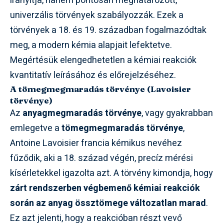
irányítja, hanem pontosan meghatározott,
univerzális törvények szabályozzák. Ezek a
törvények a 18. és 19. században fogalmazódtak
meg, a modern kémia alapjait lefektetve.
Megértésük elengedhetetlen a kémiai reakciók
kvantitatív leírásához és előrejelzéséhez.
A tömegmegmaradás törvénye (Lavoisier
törvénye)
Az
anyagmegmaradás törvénye
, vagy gyakrabban
emlegetve a
tömegmegmaradás törvénye
,
Antoine Lavoisier francia kémikus nevéhez
fűződik, aki a 18. század végén, precíz mérési
kísérletekkel igazolta azt. A törvény kimondja, hogy
zárt rendszerben végbemenő kémiai reakciók
során az anyag össztömege változatlan marad
.
Ez azt jelenti, hogy a reakcióban részt vevő