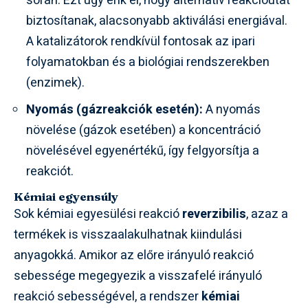
során. Ezt úgy érik el, hogy alternatív reakcióutat
biztosítanak, alacsonyabb aktiválási energiával.
A katalizátorok rendkívül fontosak az ipari
folyamatokban és a biológiai rendszerekben
(enzimek).
Nyomás (gázreakciók esetén):
A nyomás
növelése (gázok esetében) a koncentráció
növelésével egyenértékű, így felgyorsítja a
reakciót.
Kémiai egyensúly
Sok kémiai egyesülési reakció
reverzibilis
, azaz a
termékek is visszaalakulhatnak kiindulási
anyagokká. Amikor az előre irányuló reakció
sebessége megegyezik a visszafelé irányuló
reakció sebességével, a rendszer
kémiai