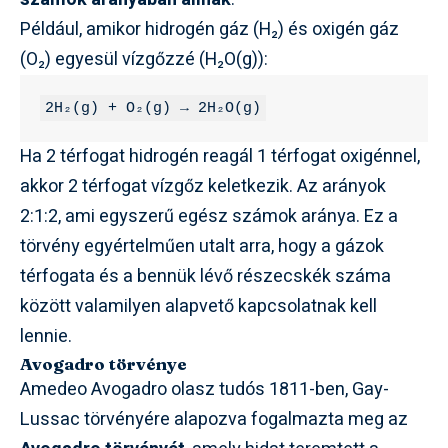
Például, amikor hidrogén gáz (H₂) és oxigén gáz
(O₂) egyesül vízgőzzé (H₂O(g)):
2H₂(g) + O₂(g) → 2H₂O(g)
Ha 2 térfogat hidrogén reagál 1 térfogat oxigénnel,
akkor 2 térfogat vízgőz keletkezik. Az arányok
2:1:2, ami egyszerű egész számok aránya. Ez a
törvény egyértelműen utalt arra, hogy a gázok
térfogata és a bennük lévő részecskék száma
között valamilyen alapvető kapcsolatnak kell
lennie.
Avogadro törvénye
Amedeo Avogadro olasz tudós 1811-ben, Gay-
Lussac törvényére alapozva fogalmazta meg az