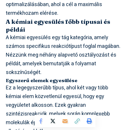
optimalizálásában, ahol a cél a maximális
termékhozam elérése.
A kémiai egyesülés főbb típusai és
példái
A kémiai egyesülés egy tág kategória, amely
számos specifikus reakciótípust foglal magában.
Nézzünk meg néhány alapvető osztályozást és
példát, amelyek bemutatják a folyamat
sokszínűségét.
Egyszerű elemek egyesülése
Ez a legegyszerűbb típus, ahol két vagy több
kémiai elem közvetlenül egyesül, hogy egy
vegyületet alkosson. Ezek gyakran
szintézisreakciók, melyek során komplexebb
molekulák épülnek fel egyszerűbb