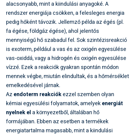
alacsonyabb, mint a kiindulási anyagoké. A
rendszer energiája csökken, a felesleges energia
pedig hőként távozik. Jellemző példa az égés (pl.
fa égése, földgáz égése), ahol jelentős
mennyiségű hő szabadul fel. Sok szintézisreakció
is exoterm, például a vas és az oxigén egyesülése
vas-oxiddá, vagy a hidrogén és oxigén egyesülése
vízzé. Ezek a reakciók gyakran spontán módon
mennek végbe, miután elindultak, és a hőmérséklet
emelkedésével járnak.
Az
endoterm reakciók
ezzel szemben olyan
kémiai egyesülési folyamatok, amelyek
energiát
nyelnek el
a környezetből, általában hő
formájában. Ebben az esetben a termékek
energiatartalma magasabb, mint a kiindulási