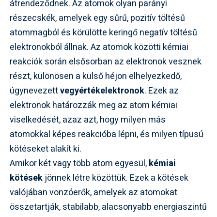
átrendeződnek. Az atomok olyan parányi
részecskék, amelyek egy sűrű, pozitív töltésű
atommagból és körülötte keringő negatív töltésű
elektronokból állnak. Az atomok közötti kémiai
reakciók során elsősorban az elektronok vesznek
részt, különösen a külső héjon elhelyezkedő,
úgynevezett
vegyértékelektronok
. Ezek az
elektronok határozzák meg az atom kémiai
viselkedését, azaz azt, hogy milyen más
atomokkal képes reakcióba lépni, és milyen típusú
kötéseket alakít ki.
Amikor két vagy több atom egyesül,
kémiai
kötések
jönnek létre közöttük. Ezek a kötések
valójában vonzóerők, amelyek az atomokat
összetartják, stabilabb, alacsonyabb energiaszintű