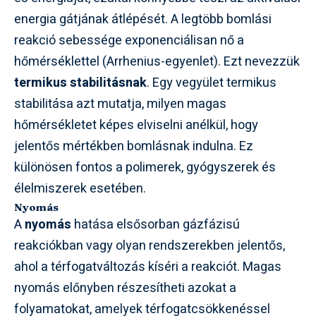
energia gátjának átlépését. A legtöbb bomlási
reakció sebessége exponenciálisan nő a
hőmérséklettel (Arrhenius-egyenlet). Ezt nevezzük
termikus stabilitásnak
. Egy vegyület termikus
stabilitása azt mutatja, milyen magas
hőmérsékletet képes elviselni anélkül, hogy
jelentős mértékben bomlásnak indulna. Ez
különösen fontos a polimerek, gyógyszerek és
élelmiszerek esetében.
Nyomás
A
nyomás
hatása elsősorban gázfázisú
reakciókban vagy olyan rendszerekben jelentős,
ahol a térfogatváltozás kíséri a reakciót. Magas
nyomás előnyben részesítheti azokat a
folyamatokat, amelyek térfogatcsökkenéssel