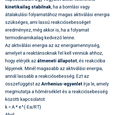
kinetikailag stabilnak
, ha a bomlási vagy
átalakulási folyamatához magas aktiválási energia
szükséges, ami lassú reakciósebességet
eredményez, még akkor is, ha a folyamat
termodinamikailag kedvező lenne.
Az aktiválási energia az az energiamennyiség,
amelyet a reaktánsoknak fel kell venniük ahhoz,
hogy elérjék az
átmeneti állapotot
, és reakcióba
lépjenek. Minél magasabb az aktiválási energia,
annál lassabb a reakciósebesség. Ezt az
összefüggést az
Arrhenius-egyenlet
írja le, amely
megmutatja a hőmérséklet és a reakciósebesség
közötti kapcsolatot:
k = A * e^(-Ea/RT)
Ahol: