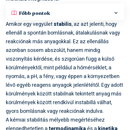
Főbb pontok
Amikor egy vegyület
stabilis
, az azt jelenti, hogy
ellenáll a spontán bomlásnak, átalakulásnak vagy
reakciónak más anyagokkal. Ez az ellenállás
azonban sosem abszolút, hanem mindig
viszonyítás kérdése, és szigorúan függ a külső
körülményektől, mint például a hőmérséklet, a
nyomás, a pH, a fény, vagy éppen a környezetben
lévő egyéb reagens anyagok jelenlététől. Egy adott
körülmények között stabilnak tekintett anyag más
körülmények között rendkívül instabillá válhat,
gyors bomlásnak vagy reakciónak indulva.
A kémiai stabilitás mélyebb megértéséhez
elengedhetetlen a
termodinamika
és a
kinetika