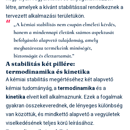
létre, amelyek a kívánt stabilitással rendelkeznek a
tervezett alkalmazási területükön.
„A kémiai stabilitás nem csupán elméleti kérdés,
hanem a mindennapi életünk számos aspektusát
befolyásoló alapvető tulajdonság, amely
meghatározza termékeink minőségét,
biztonságát és élettartamát.”
A stabilitás két pillére:
termodinamika és kinetika
A kémiai stabilitás megértéséhez két alapvető
kémiai tudományág, a
termodinamika
és a
kinetika
elveit kell alkalmaznunk. Ezek a fogalmak
gyakran összekeverednek, de lényeges különbség
van közöttük, és mindkettő alapvető a vegyületek
viselkedésének teljes körű leírásához.