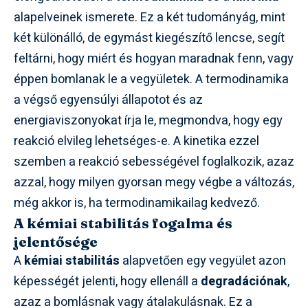
alapelveinek ismerete. Ez a két tudományág, mint
két különálló, de egymást kiegészítő lencse, segít
feltárni, hogy miért és hogyan maradnak fenn, vagy
éppen bomlanak le a vegyületek. A termodinamika
a végső egyensúlyi állapotot és az
energiaviszonyokat írja le, megmondva, hogy egy
reakció elvileg lehetséges-e. A kinetika ezzel
szemben a reakció sebességével foglalkozik, azaz
azzal, hogy milyen gyorsan megy végbe a változás,
még akkor is, ha termodinamikailag kedvező.
A kémiai stabilitás fogalma és
jelentősége
A
kémiai stabilitás
alapvetően egy vegyület azon
képességét jelenti, hogy ellenáll a
degradációnak
,
azaz a bomlásnak vagy átalakulásnak. Ez a