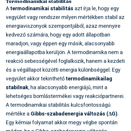
Termodinamikai stabilitás
A
termodinamikai stabilitás
azt írja le, hogy egy
vegyület vagy rendszer milyen mértékben stabil az
energiaviszonyok szempontjából, azaz mennyire
kedvező számára, hogy egy adott állapotban
maradjon, vagy éppen egy másik, alacsonyabb
energiaállapotba kerüljön. A termodinamika nem a
reakció sebességével foglalkozik, hanem a kezdeti
és a végállapot közötti energia különbséggel. Egy
vegyület akkor tekinthető
termodinamikailag
stabilnak
, ha alacsonyabb energiájú, mint a
lehetséges bomlástermékei vagy reakciópartnerei.
A termodinamikai stabilitás kulcsfontosságú
mértéke a
Gibbs-szabadenergia változás (ΔG)
.
Egy kémiai folyamat akkor megy végbe spontán