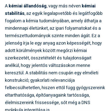
A
kémiai állandóság
, vagy más néven
kémiai
stabilitás
, az egyik legalapvetőbb és legátfogóbb
fogalom a kémia tudományában, amely áthatja a
mindennapi életünket, az ipari folyamatokat és a
természettudományok szinte minden ágát. Ez a
jelenség írja le egy anyag azon képességét, hogy
adott körülmények között megőrzi kémiai
szerkezetét, összetételét és tulajdonságait
anélkül, hogy jelentős változásokon menne
keresztül. A stabilitás nem csupán egy elméleti
konstrukció; gyakorlati relevanciája
felbecsülhetetlen, hiszen ettől függ gyógyszereink
eltarthatósága, építőanyagaink tartóssága,
élelmiszereink frissessége, sőt még a DNS
molekula integritása is.