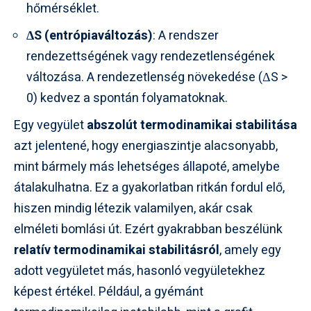
hőmérséklet.
ΔS (entrópiaváltozás)
: A rendszer
rendezettségének vagy rendezetlenségének
változása. A rendezetlenség növekedése (ΔS >
0) kedvez a spontán folyamatoknak.
Egy vegyület
abszolút termodinamikai stabilitása
azt jelentené, hogy energiaszintje alacsonyabb,
mint bármely más lehetséges állapoté, amelybe
átalakulhatna. Ez a gyakorlatban ritkán fordul elő,
hiszen mindig létezik valamilyen, akár csak
elméleti bomlási út. Ezért gyakrabban beszélünk
relatív termodinamikai stabilitásról
, amely egy
adott vegyületet más, hasonló vegyületekhez
képest értékel. Például, a gyémánt