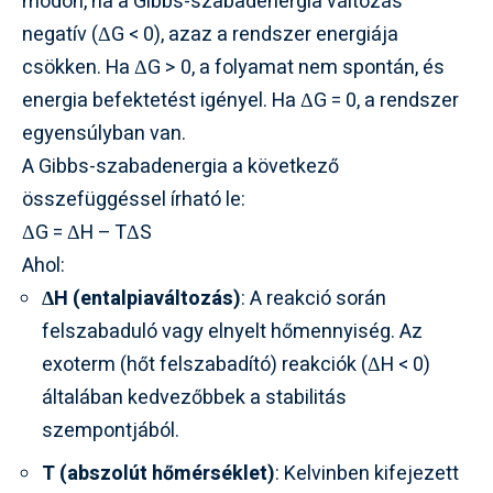
módon, ha a Gibbs-szabadenergia változás
negatív (ΔG < 0), azaz a rendszer energiája
csökken. Ha ΔG > 0, a folyamat nem spontán, és
energia befektetést igényel. Ha ΔG = 0, a rendszer
egyensúlyban van.
A Gibbs-szabadenergia a következő
összefüggéssel írható le:
ΔG = ΔH – TΔS
Ahol:
ΔH (entalpiaváltozás)
: A reakció során
felszabaduló vagy elnyelt hőmennyiség. Az
exoterm (hőt felszabadító) reakciók (ΔH < 0)
általában kedvezőbbek a stabilitás
szempontjából.
T (abszolút hőmérséklet)
: Kelvinben kifejezett