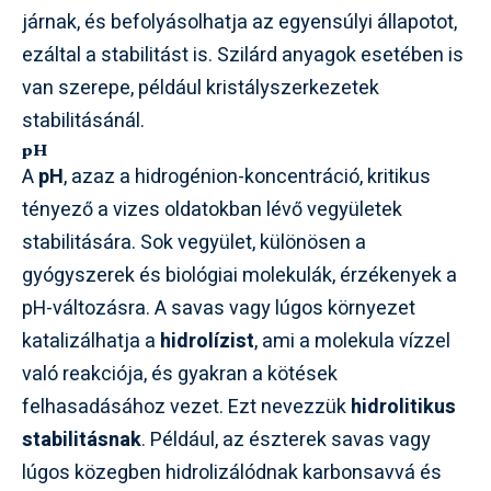
járnak, és befolyásolhatja az egyensúlyi állapotot,
ezáltal a stabilitást is. Szilárd anyagok esetében is
van szerepe, például kristályszerkezetek
stabilitásánál.
pH
A
pH
, azaz a hidrogénion-koncentráció, kritikus
tényező a vizes oldatokban lévő vegyületek
stabilitására. Sok vegyület, különösen a
gyógyszerek és biológiai molekulák, érzékenyek a
pH-változásra. A savas vagy lúgos környezet
katalizálhatja a
hidrolízist
, ami a molekula vízzel
való reakciója, és gyakran a kötések
felhasadásához vezet. Ezt nevezzük
hidrolitikus
stabilitásnak
. Például, az észterek savas vagy
lúgos közegben hidrolizálódnak karbonsavvá és