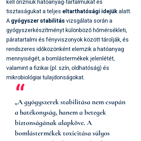
kell őrizniük hatóanyag-tartalmukat és
tisztaságukat a teljes
eltarthatósági idejük
alatt.
A
gyógyszer stabilitás
vizsgálata során a
gyógyszerkészítményt különböző hőmérsékleti,
páratartalmi és fényviszonyok között tárolják, és
rendszeres időközönként elemzik a hatóanyag
mennyiségét, a bomlástermékek jelenlétét,
valamint a fizikai (pl. szín, oldhatóság) és
mikrobiológiai tulajdonságokat.
„A gyógyszerek stabilitása nem csupán
a hatékonyság, hanem a betegek
biztonságának alapköve. A
bomlástermékek toxicitása súlyos