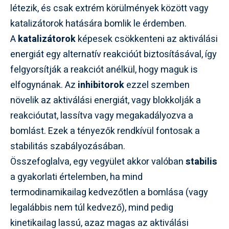
létezik, és csak extrém körülmények között vagy
katalizátorok hatására bomlik le érdemben.
A
katalizátorok
képesek csökkenteni az aktiválási
energiát egy alternatív reakcióút biztosításával, így
felgyorsítják a reakciót anélkül, hogy maguk is
elfogynának. Az
inhibitorok
ezzel szemben
növelik az aktiválási energiát, vagy blokkolják a
reakcióutat, lassítva vagy megakadályozva a
bomlást. Ezek a tényezők rendkívül fontosak a
stabilitás szabályozásában.
Összefoglalva, egy vegyület akkor valóban
stabilis
a gyakorlati értelemben, ha mind
termodinamikailag kedvezőtlen a bomlása (vagy
legalábbis nem túl kedvező), mind pedig
kinetikailag lassú, azaz magas az aktiválási