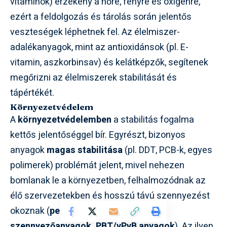
vitaminok) érzékeny a hőre, fényre és oxigénre,
ezért a feldolgozás és tárolás során jelentős
veszteségek léphetnek fel. Az élelmiszer-
adalékanyagok, mint az antioxidánsok (pl. E-
vitamin, aszkorbinsav) és kelátképzők, segítenek
megőrizni az élelmiszerek stabilitását és
tápértékét.
Környezetvédelem
A
környezetvédelemben
a stabilitás fogalma
kettős jelentőséggel bír. Egyrészt, bizonyos
anyagok
magas stabilitása
(pl. DDT, PCB-k, egyes
polimerek) problémát jelent, mivel nehezen
bomlanak le a környezetben, felhalmozódnak az
élő szervezetekben és hosszú távú szennyezést
okoznak (
perzisztens szerves
szennyezőanyagok, PBT/vPvB anyagok
). Az ilyen