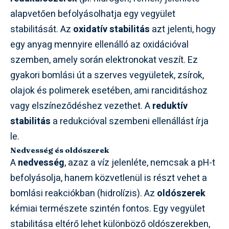
alapvetően befolyásolhatja egy vegyület
stabilitását. Az
oxidatív stabilitás
azt jelenti, hogy
egy anyag mennyire ellenálló az oxidációval
szemben, amely során elektronokat veszít. Ez
gyakori bomlási út a szerves vegyületek, zsírok,
olajok és polimerek esetében, ami ranciditáshoz
vagy elszíneződéshez vezethet. A
reduktív
stabilitás
a redukcióval szembeni ellenállást írja
le.
Nedvesség és oldószerek
A
nedvesség
, azaz a víz jelenléte, nemcsak a pH-t
befolyásolja, hanem közvetlenül is részt vehet a
bomlási reakciókban (hidrolízis). Az
oldószerek
kémiai természete szintén fontos. Egy vegyület
stabilitása eltérő lehet különböző oldószerekben,