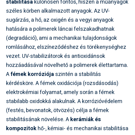
stabilitása
különösen fontos, hiszen a műanyagok
széles körben alkalmazott anyagok. Az UV-
sugárzás, a hő, az oxigén és a vegyi anyagok
hatására a polimerek láncai felszakadhatnak
(degradáció), ami a mechanikai tulajdonságok
romlásához, elszíneződéshez és törékenységhez
vezet. UV-stabilizátorok és antioxidánsok
hozzáadásával növelhető a polimerek élettartama.
A
fémek korróziója
szintén a stabilitás
kérdésköre. A fémek oxidációja (rozsdásodás)
elektrokémiai folyamat, amely során a fémek
stabilabb oxidokká alakulnak. A korrózióvédelem
(festés, bevonatok, ötvözés) célja a fémek
stabilitásának növelése. A
kerámiák és
kompozitok
hő-, kémiai- és mechanikai stabilitása