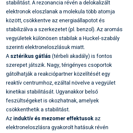
stabilitást. A rezonancia révén a delokalizált
elektronok eloszlanak a molekula több atomja
között, csökkentve az energiaállapotot és
stabilizálva a szerkezetet (pl. benzol). Az aromás
vegyületek különösen stabilak a Huckel-szabály
szerinti elektroneloszlásuk miatt.
A
sztérikus gátlás
(térbeli akadály) is fontos
szerepet játszik. Nagy, térigényes csoportok
gátolhatják a reakciópartner közelítését egy
reaktív centrumhoz, ezáltal növelve a vegyület
kinetikai stabilitását. Ugyanakkor belső
feszültségeket is okozhatnak, amelyek
csökkenthetik a stabilitást.
Az
induktív és mezomer effektusok
az
elektroneloszlásra gyakorolt hatásuk révén