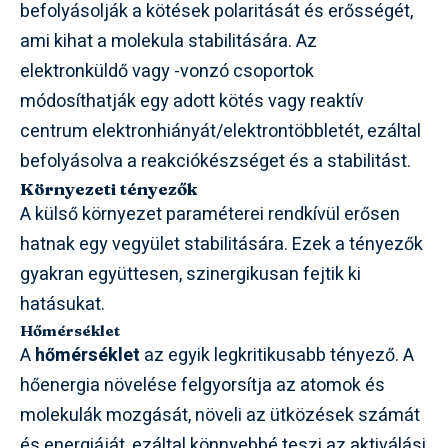
befolyásolják a kötések polaritását és erősségét,
ami kihat a molekula stabilitására. Az
elektronküldő vagy -vonzó csoportok
módosíthatják egy adott kötés vagy reaktív
centrum elektronhiányát/elektrontöbbletét, ezáltal
befolyásolva a reakciókészséget és a stabilitást.
Környezeti tényezők
A külső környezet paraméterei rendkívül erősen
hatnak egy vegyület stabilitására. Ezek a tényezők
gyakran együttesen, szinergikusan fejtik ki
hatásukat.
Hőmérséklet
A
hőmérséklet
az egyik legkritikusabb tényező. A
hőenergia növelése felgyorsítja az atomok és
molekulák mozgását, növeli az ütközések számát
és energiáját, ezáltal könnyebbé teszi az aktiválási