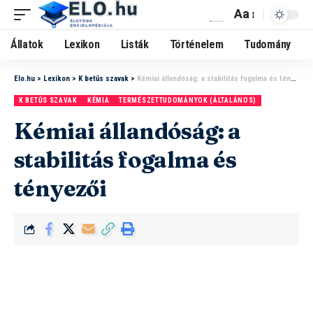
Aa
Állatok
Lexikon
Listák
Történelem
Tudomány
Elo.hu
>
Lexikon
>
K betűs szavak
>
Kémiai állandóság: a stabilitás fogalma és tényezői
K BETŰS SZAVAK
KÉMIA
TERMÉSZETTUDOMÁNYOK (ÁLTALÁNOS)
Kémiai állandóság: a
stabilitás fogalma és
tényezői