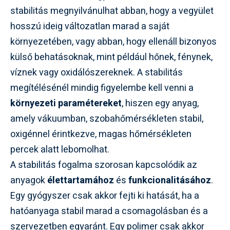
stabilitás megnyilvánulhat abban, hogy a vegyület
hosszú ideig változatlan marad a saját
környezetében, vagy abban, hogy ellenáll bizonyos
külső behatásoknak, mint például hőnek, fénynek,
víznek vagy oxidálószereknek. A stabilitás
megítélésénél mindig figyelembe kell venni a
környezeti paramétereket
, hiszen egy anyag,
amely vákuumban, szobahőmérsékleten stabil,
oxigénnel érintkezve, magas hőmérsékleten
percek alatt lebomolhat.
A stabilitás fogalma szorosan kapcsolódik az
anyagok
élettartamához
és
funkcionalitásához
.
Egy gyógyszer csak akkor fejti ki hatását, ha a
hatóanyaga stabil marad a csomagolásban és a
szervezetben egyaránt. Egy polimer csak akkor