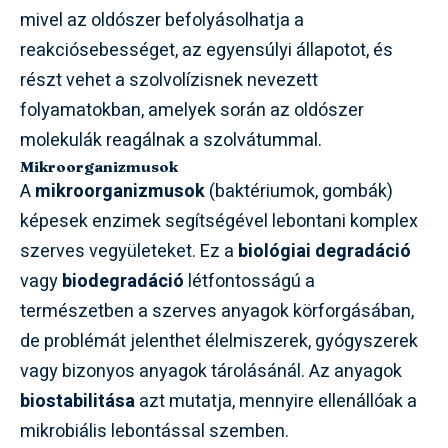
mivel az oldószer befolyásolhatja a
reakciósebességet, az egyensúlyi állapotot, és
részt vehet a szolvolízisnek nevezett
folyamatokban, amelyek során az oldószer
molekulák reagálnak a szolvátummal.
Mikroorganizmusok
A
mikroorganizmusok
(baktériumok, gombák)
képesek enzimek segítségével lebontani komplex
szerves vegyületeket. Ez a
biológiai degradáció
vagy
biodegradáció
létfontosságú a
természetben a szerves anyagok körforgásában,
de problémát jelenthet élelmiszerek, gyógyszerek
vagy bizonyos anyagok tárolásánál. Az anyagok
biostabilitása
azt mutatja, mennyire ellenállóak a
mikrobiális lebontással szemben.