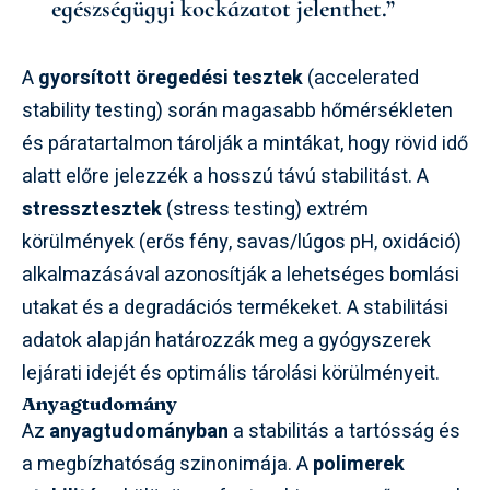
egészségügyi kockázatot jelenthet.”
A
gyorsított öregedési tesztek
(accelerated
stability testing) során magasabb hőmérsékleten
és páratartalmon tárolják a mintákat, hogy rövid idő
alatt előre jelezzék a hosszú távú stabilitást. A
stressztesztek
(stress testing) extrém
körülmények (erős fény, savas/lúgos pH, oxidáció)
alkalmazásával azonosítják a lehetséges bomlási
utakat és a degradációs termékeket. A stabilitási
adatok alapján határozzák meg a gyógyszerek
lejárati idejét és optimális tárolási körülményeit.
Anyagtudomány
Az
anyagtudományban
a stabilitás a tartósság és
a megbízhatóság szinonimája. A
polimerek