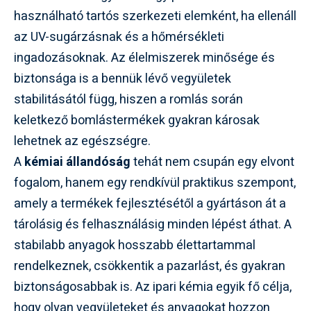
használható tartós szerkezeti elemként, ha ellenáll
az UV-sugárzásnak és a hőmérsékleti
ingadozásoknak. Az élelmiszerek minősége és
biztonsága is a bennük lévő vegyületek
stabilitásától függ, hiszen a romlás során
keletkező bomlástermékek gyakran károsak
lehetnek az egészségre.
A
kémiai állandóság
tehát nem csupán egy elvont
fogalom, hanem egy rendkívül praktikus szempont,
amely a termékek fejlesztésétől a gyártáson át a
tárolásig és felhasználásig minden lépést áthat. A
stabilabb anyagok hosszabb élettartammal
rendelkeznek, csökkentik a pazarlást, és gyakran
biztonságosabbak is. Az ipari kémia egyik fő célja,
hogy olyan vegyületeket és anyagokat hozzon