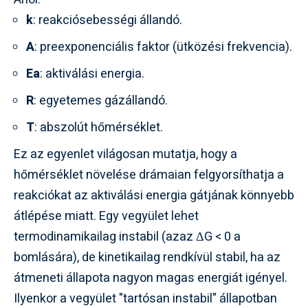
k
: reakciósebességi állandó.
A
: preexponenciális faktor (ütközési frekvencia).
Ea
: aktiválási energia.
R
: egyetemes gázállandó.
T
: abszolút hőmérséklet.
Ez az egyenlet világosan mutatja, hogy a
hőmérséklet növelése drámaian felgyorsíthatja a
reakciókat az aktiválási energia gátjának könnyebb
átlépése miatt. Egy vegyület lehet
termodinamikailag instabil (azaz ΔG < 0 a
bomlására), de kinetikailag rendkívül stabil, ha az
átmeneti állapota nagyon magas energiát igényel.
Ilyenkor a vegyület "tartósan instabil" állapotban