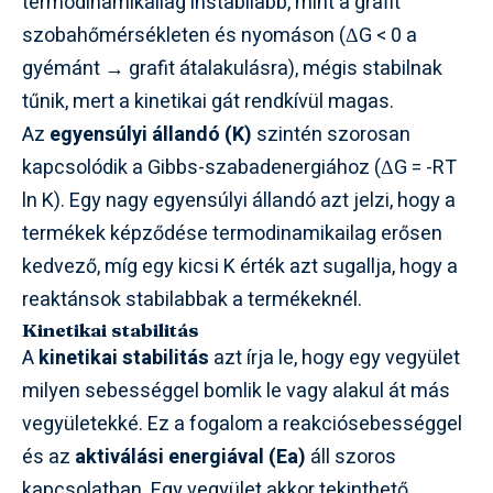
termodinamikailag instabilabb, mint a grafit
szobahőmérsékleten és nyomáson (ΔG < 0 a
gyémánt → grafit átalakulásra), mégis stabilnak
tűnik, mert a kinetikai gát rendkívül magas.
Az
egyensúlyi állandó (K)
szintén szorosan
kapcsolódik a Gibbs-szabadenergiához (ΔG = -RT
ln K). Egy nagy egyensúlyi állandó azt jelzi, hogy a
termékek képződése termodinamikailag erősen
kedvező, míg egy kicsi K érték azt sugallja, hogy a
reaktánsok stabilabbak a termékeknél.
Kinetikai stabilitás
A
kinetikai stabilitás
azt írja le, hogy egy vegyület
milyen sebességgel bomlik le vagy alakul át más
vegyületekké. Ez a fogalom a reakciósebességgel
és az
aktiválási energiával (Ea)
áll szoros
kapcsolatban. Egy vegyület akkor tekinthető