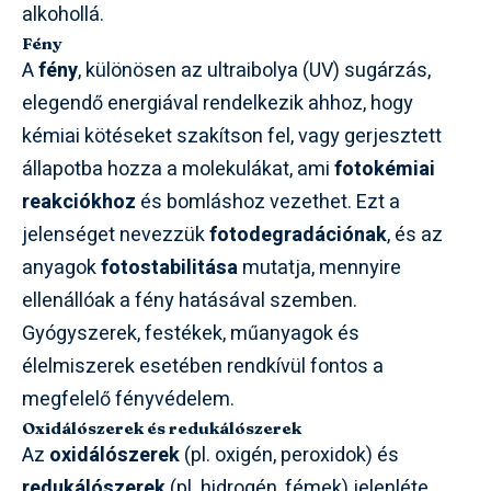
alkohollá.
Fény
A
fény
, különösen az ultraibolya (UV) sugárzás,
elegendő energiával rendelkezik ahhoz, hogy
kémiai kötéseket szakítson fel, vagy gerjesztett
állapotba hozza a molekulákat, ami
fotokémiai
reakciókhoz
és bomláshoz vezethet. Ezt a
jelenséget nevezzük
fotodegradációnak
, és az
anyagok
fotostabilitása
mutatja, mennyire
ellenállóak a fény hatásával szemben.
Gyógyszerek, festékek, műanyagok és
élelmiszerek esetében rendkívül fontos a
megfelelő fényvédelem.
Oxidálószerek és redukálószerek
Az
oxidálószerek
(pl. oxigén, peroxidok) és
redukálószerek
(pl. hidrogén, fémek) jelenléte