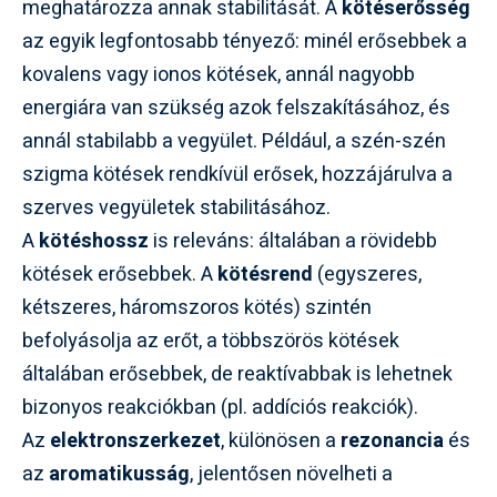
meghatározza annak stabilitását. A
kötéserősség
az egyik legfontosabb tényező: minél erősebbek a
kovalens vagy ionos kötések, annál nagyobb
energiára van szükség azok felszakításához, és
annál stabilabb a vegyület. Például, a szén-szén
szigma kötések rendkívül erősek, hozzájárulva a
szerves vegyületek stabilitásához.
A
kötéshossz
is releváns: általában a rövidebb
kötések erősebbek. A
kötésrend
(egyszeres,
kétszeres, háromszoros kötés) szintén
befolyásolja az erőt, a többszörös kötések
általában erősebbek, de reaktívabbak is lehetnek
bizonyos reakciókban (pl. addíciós reakciók).
Az
elektronszerkezet
, különösen a
rezonancia
és
az
aromatikusság
, jelentősen növelheti a