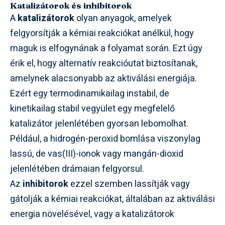
Katalizátorok és inhibitorok
A
katalizátorok
olyan anyagok, amelyek
felgyorsítják a kémiai reakciókat anélkül, hogy
maguk is elfogynának a folyamat során. Ezt úgy
érik el, hogy alternatív reakcióutat biztosítanak,
amelynek alacsonyabb az aktiválási energiája.
Ezért egy termodinamikailag instabil, de
kinetikailag stabil vegyület egy megfelelő
katalizátor jelenlétében gyorsan lebomolhat.
Például, a hidrogén-peroxid bomlása viszonylag
lassú, de vas(III)-ionok vagy mangán-dioxid
jelenlétében drámaian felgyorsul.
Az
inhibitorok
ezzel szemben lassítják vagy
gátolják a kémiai reakciókat, általában az aktiválási
energia növelésével, vagy a katalizátorok