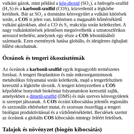
vulkáni gázok, mint például a
kén-dioxid
(SO₂), a hidrogén-szulfid
(H₂S) és a
karbonil-szulfid
(COS), közvetlenül a légkörbe
kerülnek. Bár az SO₂ a domináns kénvegyület a vulkáni kitörések
során, a
COS
is jelen van, különösen a magasabb hőmérsékletű
vulkáni gázokban, ahol a CO és S₂ reakciója során keletkezhet. A
nagy vulkánkitörések jelentősen megnövelhetik a sztratoszférikus
aeroszol terhelést, amelynek egy része a
COS
lebomlásából
származik. Ezen események hatása globális, és ideiglenes éghajlati
hűlést okozhatnak.
Óceánok és tengeri ökoszisztémák
Az óceánok a
karbonil-szulfid
egyik legnagyobb természetes
forrásai. A tengeri fitoplankton és más mikroorganizmusok
metabolikus folyamatai során keletkezik, majd a tengerfelszínen
keresztül a légkörbe távozik. A tengeri környezetben a
COS
képződése bonyolult biokémiai folyamatokon keresztül zajlik,
amelyekben a
dimetil-szulfid
(DMS) és más szerves kénvegyületek
is szerepet játszanak. A
COS
óceáni kibocsátása jelentős regionális
és szezonális eltéréseket mutat, és szorosan összefügg a tengeri
biológiai produktivitással és a vízhőmérséklettel. Becslések szerint
az óceánok a globális
COS
kibocsátás mintegy feléért felelősek.
Talajok és növényzet (biogén kibocsátás)