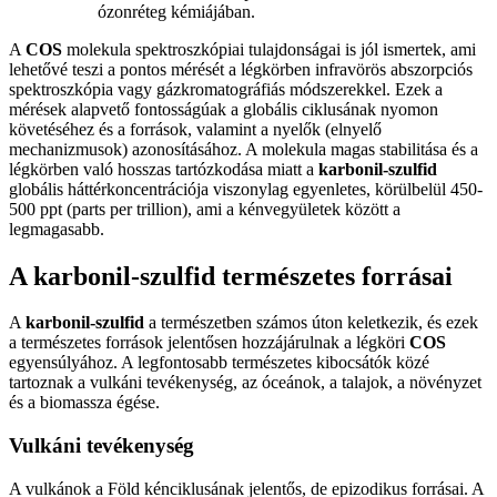
ózonréteg kémiájában.
A
COS
molekula spektroszkópiai tulajdonságai is jól ismertek, ami
lehetővé teszi a pontos mérését a légkörben infravörös abszorpciós
spektroszkópia vagy gázkromatográfiás módszerekkel. Ezek a
mérések alapvető fontosságúak a globális ciklusának nyomon
követéséhez és a források, valamint a nyelők (elnyelő
mechanizmusok) azonosításához. A molekula magas stabilitása és a
légkörben való hosszas tartózkodása miatt a
karbonil-szulfid
globális háttérkoncentrációja viszonylag egyenletes, körülbelül 450-
500 ppt (parts per trillion), ami a kénvegyületek között a
legmagasabb.
A karbonil-szulfid természetes forrásai
A
karbonil-szulfid
a természetben számos úton keletkezik, és ezek
a természetes források jelentősen hozzájárulnak a légköri
COS
egyensúlyához. A legfontosabb természetes kibocsátók közé
tartoznak a vulkáni tevékenység, az óceánok, a talajok, a növényzet
és a biomassza égése.
Vulkáni tevékenység
A vulkánok a Föld kénciklusának jelentős, de epizodikus forrásai. A