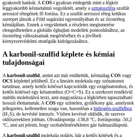
gyakorolt hatását. A
COS
-t gyakran emlegetik mint a légkör
leggyakoribb kéntartalmú vegyületét, amely a
sztratoszféra
szulfát
aeroszol rétegének fő forrása. Ez a szulfát aeroszol réteg kritikus
szerepet játszik a Föld sugárzási egyensúlyában és az ózonréteg
kémiájában. Ennek a vegyületnek a részletes megismerése
elengedhetetlen a globális éghajlati modellek pontosításához, az
ózonréteg változásainak megértéséhez és a jövőbeli
környezetvédelmi stratégiák kidolgozásához.
A karbonil-szulfid képlete és kémiai
tulajdonságai
A
karbonil-szulfid
, amint azt már említettük, kémiailag
COS
vagy
OCS
képlettel jelölhető. Ez a lineáris molekula egy szénatomot
tartalmaz, amely kettős kötéssel kapcsolódik egy oxigénatomhoz, és
kettős kötéssel egy kénatomhoz (O=C=S). Ez a szerkezet rendkívül
stabilis molekulává teszi, ami magyarázza a légkörben tapasztalható
hosszú élettartamát. A
COS
egy színtelen, gyúlékony gáz, amelynek
jellegzetes, kellemetlen szaga van, hasonlóan a
hidrogén-szulfidhoz
(H₂S), de kevésbé intenzív. Vízben kevéssé oldódik, de szerves
oldószerekben jobban. Olvadáspontja -138,8 °C, forráspontja -50,2
°C, ami azt jelenti, hogy szobahőmérsékleten gáz halmazállapotú.
A
karbonil-szulfid
molekula poláris, bár a kettős kötések és a