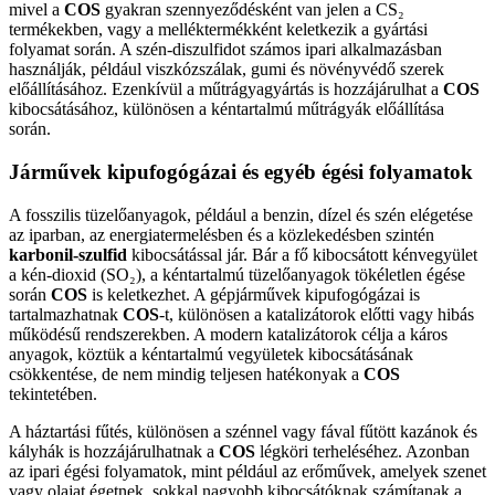
mivel a
COS
gyakran szennyeződésként van jelen a CS₂
termékekben, vagy a melléktermékként keletkezik a gyártási
folyamat során. A szén-diszulfidot számos ipari alkalmazásban
használják, például viszkózszálak, gumi és növényvédő szerek
előállításához. Ezenkívül a műtrágyagyártás is hozzájárulhat a
COS
kibocsátásához, különösen a kéntartalmú műtrágyák előállítása
során.
Járművek kipufogógázai és egyéb égési folyamatok
A fosszilis tüzelőanyagok, például a benzin, dízel és szén elégetése
az iparban, az energiatermelésben és a közlekedésben szintén
karbonil-szulfid
kibocsátással jár. Bár a fő kibocsátott kénvegyület
a kén-dioxid (SO₂), a kéntartalmú tüzelőanyagok tökéletlen égése
során
COS
is keletkezhet. A gépjárművek kipufogógázai is
tartalmazhatnak
COS
-t, különösen a katalizátorok előtti vagy hibás
működésű rendszerekben. A modern katalizátorok célja a káros
anyagok, köztük a kéntartalmú vegyületek kibocsátásának
csökkentése, de nem mindig teljesen hatékonyak a
COS
tekintetében.
A háztartási fűtés, különösen a szénnel vagy fával fűtött kazánok és
kályhák is hozzájárulhatnak a
COS
légköri terheléséhez. Azonban
az ipari égési folyamatok, mint például az erőművek, amelyek szenet
vagy olajat égetnek, sokkal nagyobb kibocsátóknak számítanak a