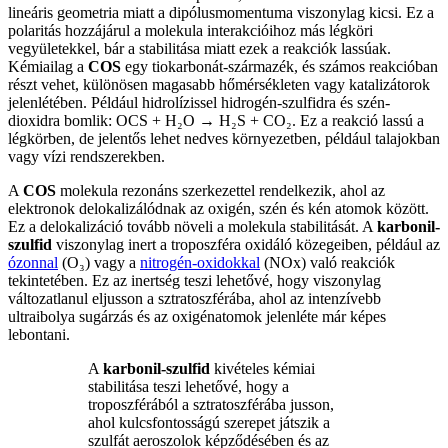
lineáris geometria miatt a dipólusmomentuma viszonylag kicsi. Ez a
polaritás hozzájárul a molekula interakcióihoz más légköri
vegyületekkel, bár a stabilitása miatt ezek a reakciók lassúak.
Kémiailag a
COS
egy tiokarbonát-származék, és számos reakcióban
részt vehet, különösen magasabb hőmérsékleten vagy katalizátorok
jelenlétében. Például hidrolízissel hidrogén-szulfidra és szén-
dioxidra bomlik: OCS + H₂O → H₂S + CO₂. Ez a reakció lassú a
légkörben, de jelentős lehet nedves környezetben, például talajokban
vagy vízi rendszerekben.
A
COS
molekula rezonáns szerkezettel rendelkezik, ahol az
elektronok delokalizálódnak az oxigén, szén és kén atomok között.
Ez a delokalizáció tovább növeli a molekula stabilitását. A
karbonil-
szulfid
viszonylag inert a troposzféra oxidáló közegeiben, például az
ózonnal
(O₃) vagy a
nitrogén-oxidokkal
(NOx) való reakciók
tekintetében. Ez az inertség teszi lehetővé, hogy viszonylag
változatlanul eljusson a sztratoszférába, ahol az intenzívebb
ultraibolya sugárzás és az oxigénatomok jelenléte már képes
lebontani.
A
karbonil-szulfid
kivételes kémiai
stabilitása teszi lehetővé, hogy a
troposzférából a sztratoszférába jusson,
ahol kulcsfontosságú szerepet játszik a
szulfát aeroszolok képződésében és az