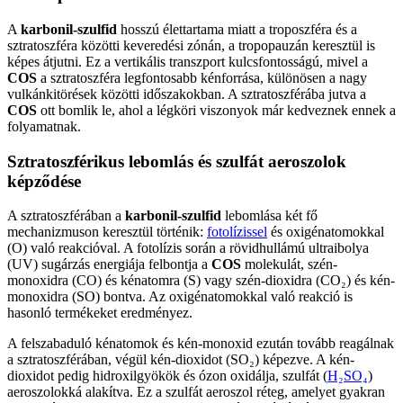
A
karbonil-szulfid
hosszú élettartama miatt a troposzféra és a
sztratoszféra közötti keveredési zónán, a tropopauzán keresztül is
képes átjutni. Ez a vertikális transzport kulcsfontosságú, mivel a
COS
a sztratoszféra legfontosabb kénforrása, különösen a nagy
vulkánkitörések közötti időszakokban. A sztratoszférába jutva a
COS
ott bomlik le, ahol a légköri viszonyok már kedveznek ennek a
folyamatnak.
Sztratoszférikus lebomlás és szulfát aeroszolok
képződése
A sztratoszférában a
karbonil-szulfid
lebomlása két fő
mechanizmuson keresztül történik:
fotolízissel
és oxigénatomokkal
(O) való reakcióval. A fotolízis során a rövidhullámú ultraibolya
(UV) sugárzás energiája felbontja a
COS
molekulát, szén-
monoxidra (CO) és kénatomra (S) vagy szén-dioxidra (CO₂) és kén-
monoxidra (SO) bontva. Az oxigénatomokkal való reakció is
hasonló termékeket eredményez.
A felszabaduló kénatomok és kén-monoxid ezután tovább reagálnak
a sztratoszférában, végül kén-dioxidot (SO₂) képezve. A kén-
dioxidot pedig hidroxilgyökök és ózon oxidálja, szulfát (
H₂SO₄
)
aeroszolokká alakítva. Ez a szulfát aeroszol réteg, amelyet gyakran