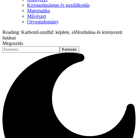
Közgazdaságtan és gazdálkodás
Matematika
Művészet
Orvostudomány
Reading:
Karbonil-szulfid: képlete, előfordulása és környezeti
hatásai
Megosztás