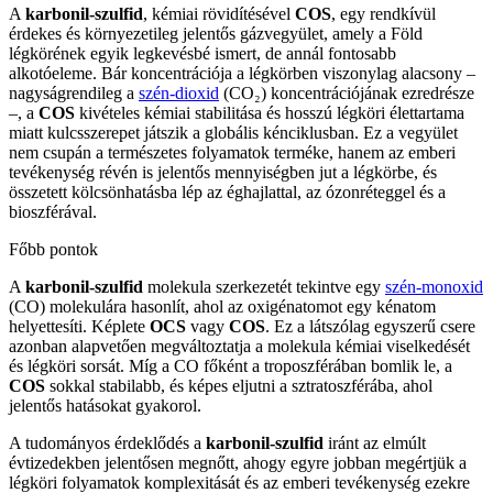
A
karbonil-szulfid
, kémiai rövidítésével
COS
, egy rendkívül
érdekes és környezetileg jelentős gázvegyület, amely a Föld
légkörének egyik legkevésbé ismert, de annál fontosabb
alkotóeleme. Bár koncentrációja a légkörben viszonylag alacsony –
nagyságrendileg a
szén-dioxid
(CO₂) koncentrációjának ezredrésze
–, a
COS
kivételes kémiai stabilitása és hosszú légköri élettartama
miatt kulcsszerepet játszik a globális kénciklusban. Ez a vegyület
nem csupán a természetes folyamatok terméke, hanem az emberi
tevékenység révén is jelentős mennyiségben jut a légkörbe, és
összetett kölcsönhatásba lép az éghajlattal, az ózonréteggel és a
bioszférával.
Főbb pontok
A
karbonil-szulfid
molekula szerkezetét tekintve egy
szén-monoxid
(CO) molekulára hasonlít, ahol az oxigénatomot egy kénatom
helyettesíti. Képlete
OCS
vagy
COS
. Ez a látszólag egyszerű csere
azonban alapvetően megváltoztatja a molekula kémiai viselkedését
és légköri sorsát. Míg a CO főként a troposzférában bomlik le, a
COS
sokkal stabilabb, és képes eljutni a sztratoszférába, ahol
jelentős hatásokat gyakorol.
A tudományos érdeklődés a
karbonil-szulfid
iránt az elmúlt
évtizedekben jelentősen megnőtt, ahogy egyre jobban megértjük a
légköri folyamatok komplexitását és az emberi tevékenység ezekre