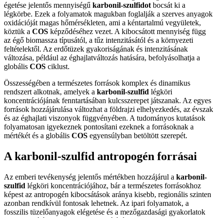
égetése jelentős mennyiségű
karbonil-szulfidot
bocsát ki a
légkörbe. Ezek a folyamatok magukban foglalják a szerves anyagok
oxidációját magas hőmérsékleten, ami a kéntartalmú vegyületek,
köztük a
COS
képződéséhez vezet. A kibocsátott mennyiség függ
az égő biomassza típusától, a tűz intenzitásától és a környezeti
feltételektől. Az erdőtüzek gyakoriságának és intenzitásának
változása, például az éghajlatváltozás hatására, befolyásolhatja a
globális
COS
ciklust.
Összességében a természetes források komplex és dinamikus
rendszert alkotnak, amelyek a
karbonil-szulfid
légköri
koncentrációjának fenntartásában kulcsszerepet játszanak. Az egyes
források hozzájárulása változhat a földrajzi elhelyezkedés, az évszak
és az éghajlati viszonyok függvényében. A tudományos kutatások
folyamatosan igyekeznek pontosítani ezeknek a forrásoknak a
mértékét és a globális
COS
egyensúlyban betöltött szerepét.
A karbonil-szulfid antropogén forrásai
Az emberi tevékenység jelentős mértékben hozzájárul a
karbonil-
szulfid
légköri koncentrációjához, bár a természetes forrásokhoz
képest az antropogén kibocsátások aránya kisebb, regionális szinten
azonban rendkívül fontosak lehetnek. Az ipari folyamatok, a
fosszilis tüzelőanyagok elégetése és a mezőgazdasági gyakorlatok