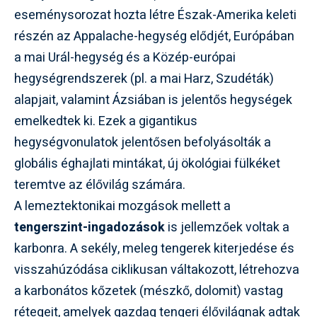
eseménysorozat hozta létre Észak-Amerika keleti
részén az Appalache-hegység elődjét, Európában
a mai Urál-hegység és a Közép-európai
hegységrendszerek (pl. a mai Harz, Szudéták)
alapjait, valamint Ázsiában is jelentős hegységek
emelkedtek ki. Ezek a gigantikus
hegységvonulatok jelentősen befolyásolták a
globális éghajlati mintákat, új ökológiai fülkéket
teremtve az élővilág számára.
A lemeztektonikai mozgások mellett a
tengerszint-ingadozások
is jellemzőek voltak a
karbonra. A sekély, meleg tengerek kiterjedése és
visszahúzódása ciklikusan váltakozott, létrehozva
a karbonátos kőzetek (mészkő, dolomit) vastag
rétegeit, amelyek gazdag tengeri élővilágnak adtak