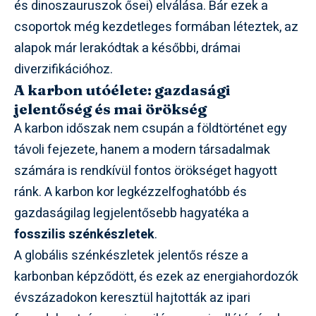
és dinoszauruszok ősei) elválása. Bár ezek a
csoportok még kezdetleges formában léteztek, az
alapok már lerakódtak a későbbi, drámai
diverzifikációhoz.
A karbon utóélete: gazdasági
jelentőség és mai örökség
A karbon időszak nem csupán a földtörténet egy
távoli fejezete, hanem a modern társadalmak
számára is rendkívül fontos örökséget hagyott
ránk. A karbon kor legkézzelfoghatóbb és
gazdaságilag legjelentősebb hagyatéka a
fosszilis szénkészletek
.
A globális szénkészletek jelentős része a
karbonban képződött, és ezek az energiahordozók
évszázadokon keresztül hajtották az ipari