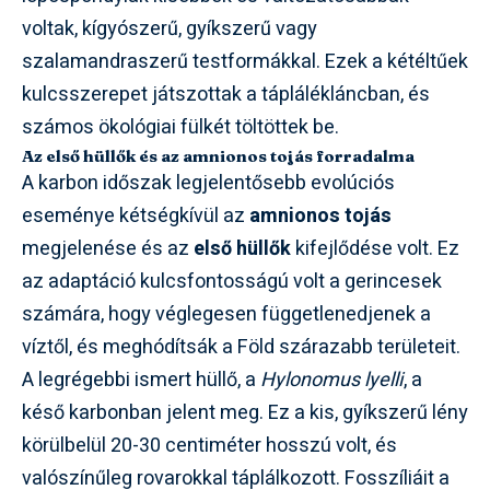
voltak, kígyószerű, gyíkszerű vagy
szalamandraszerű testformákkal. Ezek a kétéltűek
kulcsszerepet játszottak a táplálékláncban, és
számos ökológiai fülkét töltöttek be.
Az első hüllők és az amnionos tojás forradalma
A karbon időszak legjelentősebb evolúciós
eseménye kétségkívül az
amnionos tojás
megjelenése és az
első hüllők
kifejlődése volt. Ez
az adaptáció kulcsfontosságú volt a gerincesek
számára, hogy véglegesen függetlenedjenek a
víztől, és meghódítsák a Föld szárazabb területeit.
A legrégebbi ismert hüllő, a
Hylonomus lyelli
, a
késő karbonban jelent meg. Ez a kis, gyíkszerű lény
körülbelül 20-30 centiméter hosszú volt, és
valószínűleg rovarokkal táplálkozott. Fosszíliáit a