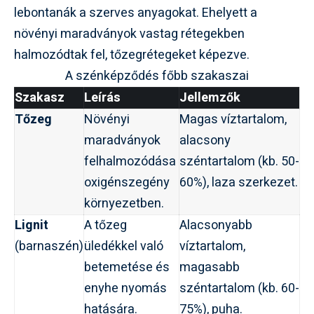
lebontanák a szerves anyagokat. Ehelyett a
növényi maradványok vastag rétegekben
halmozódtak fel, tőzegrétegeket képezve.
A szénképződés főbb szakaszai
Szakasz
Leírás
Jellemzők
Tőzeg
Növényi
Magas víztartalom,
maradványok
alacsony
felhalmozódása
széntartalom (kb. 50-
oxigénszegény
60%), laza szerkezet.
környezetben.
Lignit
A tőzeg
Alacsonyabb
(barnaszén)
üledékkel való
víztartalom,
betemetése és
magasabb
enyhe nyomás
széntartalom (kb. 60-
hatására.
75%), puha.