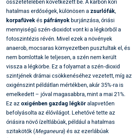
összetételében következett be. A karbon kori
hatalmas erdőségek, különösen a
zsurlófák
,
korpafüvek
és
páfrányok
burjánzása, óriási
mennyiségű szén-dioxidot vont ki a légkörből a
fotoszintézis révén. Mivel ezek a növények
anaerob, mocsaras környezetben pusztultak el, és
nem bomlottak le teljesen, a szén nem került
vissza a légkörbe. Ez a folyamat a szén-dioxid
szintjének drámai csökkenéséhez vezetett, míg az
oxigénszint példátlan mértékben, akár 35%-ra is
emelkedett – jóval magasabbra, mint a mai 21%.
Ez az
oxigénben gazdag légkör
alapvetően
befolyásolta az élővilágot. Lehetővé tette az
óriásira növő ízeltlábúak, például a hatalmas
szitakötők (
Meganeura
) és az ezerlábúak