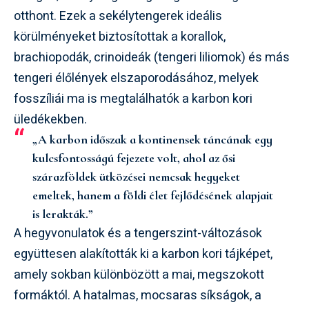
otthont. Ezek a sekélytengerek ideális
körülményeket biztosítottak a korallok,
brachiopodák, crinoideák (tengeri liliomok) és más
tengeri élőlények elszaporodásához, melyek
fosszíliái ma is megtalálhatók a karbon kori
üledékekben.
„A karbon időszak a kontinensek táncának egy
kulcsfontosságú fejezete volt, ahol az ősi
szárazföldek ütközései nemcsak hegyeket
emeltek, hanem a földi élet fejlődésének alapjait
is lerakták.”
A hegyvonulatok és a tengerszint-változások
együttesen alakították ki a karbon kori tájképet,
amely sokban különbözött a mai, megszokott
formáktól. A hatalmas, mocsaras síkságok, a