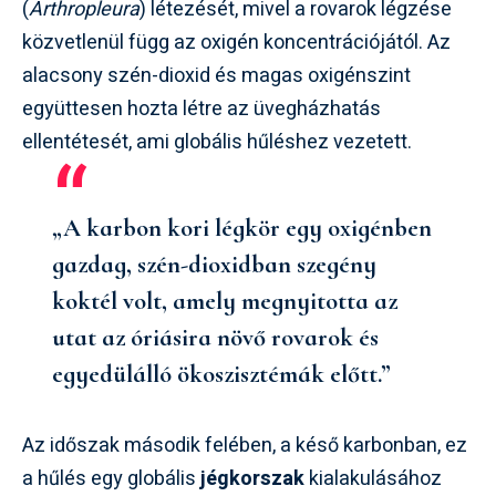
(
Arthropleura
) létezését, mivel a rovarok légzése
közvetlenül függ az oxigén koncentrációjától. Az
alacsony szén-dioxid és magas oxigénszint
együttesen hozta létre az üvegházhatás
ellentétesét, ami globális hűléshez vezetett.
„A karbon kori légkör egy oxigénben
gazdag, szén-dioxidban szegény
koktél volt, amely megnyitotta az
utat az óriásira növő rovarok és
egyedülálló ökoszisztémák előtt.”
Az időszak második felében, a késő karbonban, ez
a hűlés egy globális
jégkorszak
kialakulásához