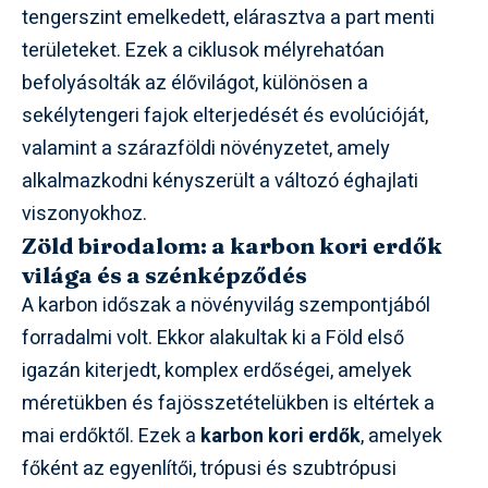
tengerszint emelkedett, elárasztva a part menti
területeket. Ezek a ciklusok mélyrehatóan
befolyásolták az élővilágot, különösen a
sekélytengeri fajok elterjedését és evolúcióját,
valamint a szárazföldi növényzetet, amely
alkalmazkodni kényszerült a változó éghajlati
viszonyokhoz.
Zöld birodalom: a karbon kori erdők
világa és a szénképződés
A karbon időszak a növényvilág szempontjából
forradalmi volt. Ekkor alakultak ki a Föld első
igazán kiterjedt, komplex erdőségei, amelyek
méretükben és fajösszetételükben is eltértek a
mai erdőktől. Ezek a
karbon kori erdők
, amelyek
főként az egyenlítői, trópusi és szubtrópusi