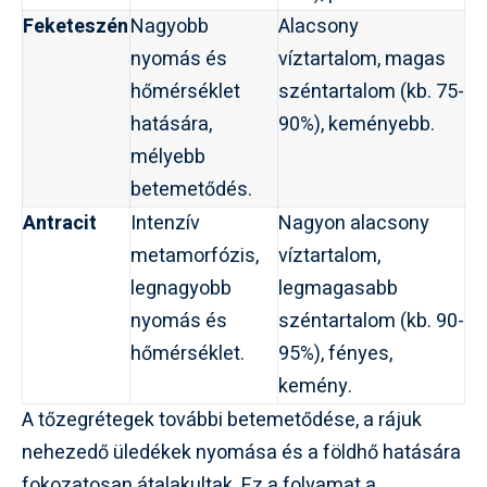
Feketeszén
Nagyobb
Alacsony
nyomás és
víztartalom, magas
hőmérséklet
széntartalom (kb. 75-
hatására,
90%), keményebb.
mélyebb
betemetődés.
Antracit
Intenzív
Nagyon alacsony
metamorfózis,
víztartalom,
legnagyobb
legmagasabb
nyomás és
széntartalom (kb. 90-
hőmérséklet.
95%), fényes,
kemény.
A tőzegrétegek további betemetődése, a rájuk
nehezedő üledékek nyomása és a földhő hatására
fokozatosan átalakultak. Ez a folyamat a