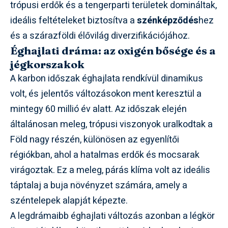
trópusi erdők és a tengerparti területek domináltak,
ideális feltételeket biztosítva a
szénképződés
hez
és a szárazföldi élővilág diverzifikációjához.
Éghajlati dráma: az oxigén bősége és a
jégkorszakok
A karbon időszak éghajlata rendkívül dinamikus
volt, és jelentős változásokon ment keresztül a
mintegy 60 millió év alatt. Az időszak elején
általánosan meleg, trópusi viszonyok uralkodtak a
Föld nagy részén, különösen az egyenlítői
régiókban, ahol a hatalmas erdők és mocsarak
virágoztak. Ez a meleg, párás klíma volt az ideális
táptalaj a buja növényzet számára, amely a
széntelepek alapját képezte.
A legdrámaibb éghajlati változás azonban a légkör