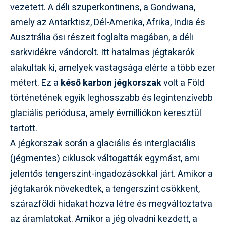
vezetett. A déli szuperkontinens, a Gondwana,
amely az Antarktisz, Dél-Amerika, Afrika, India és
Ausztrália ősi részeit foglalta magában, a déli
sarkvidékre vándorolt. Itt hatalmas jégtakarók
alakultak ki, amelyek vastagsága elérte a több ezer
métert. Ez a
késő karbon jégkorszak
volt a Föld
történetének egyik leghosszabb és legintenzívebb
glaciális periódusa, amely évmilliókon keresztül
tartott.
A jégkorszak során a glaciális és interglaciális
(jégmentes) ciklusok váltogatták egymást, ami
jelentős tengerszint-ingadozásokkal járt. Amikor a
jégtakarók növekedtek, a tengerszint csökkent,
szárazföldi hidakat hozva létre és megváltoztatva
az áramlatokat. Amikor a jég olvadni kezdett, a