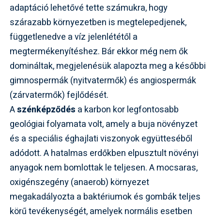
adaptáció lehetővé tette számukra, hogy
szárazabb környezetben is megtelepedjenek,
függetlenedve a víz jelenlététől a
megtermékenyítéshez. Bár ekkor még nem ők
domináltak, megjelenésük alapozta meg a későbbi
gimnospermák (nyitvatermők) és angiospermák
(zárvatermők) fejlődését.
A
szénképződés
a karbon kor legfontosabb
geológiai folyamata volt, amely a buja növényzet
és a speciális éghajlati viszonyok együtteséből
adódott. A hatalmas erdőkben elpusztult növényi
anyagok nem bomlottak le teljesen. A mocsaras,
oxigénszegény (anaerob) környezet
megakadályozta a baktériumok és gombák teljes
körű tevékenységét, amelyek normális esetben