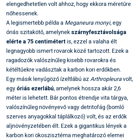
elengedhetetlen volt ahhoz, hogy ekkora méretűre
nőhessenek.
A legismertebb példa a
Meganeura monyi
, egy
óriás szitakötő, amelynek
szárnyfesztávolsága
elérte a 75 centimétert
is, ezzel a valaha élt
legnagyobb ismert rovarok közé tartozott. Ezek a
ragadozók valószínűleg kisebb rovarokra és
kétéltűekre vadásztak a karbon kori erdőkben.
Egy másik lenyűgöző ízeltlábú az
Arthropleura
volt,
egy
óriás ezerlábú
, amelynek hossza akár 2,6
méter is lehetett. Bár pontos étrendje vita tárgya,
valószínűleg növényevő vagy detritofág (bomló
szerves anyagokkal táplálkozó) volt, és az erdők
aljnövényzetében élt. Ezek a gigantikus lények a
karbon kori ökoszisztéma meghatározó elemei