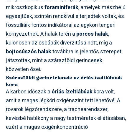
mikroszkopikus
foraminiferák
, amelyek mészhéjú
egysejtűek, szintén rendkívül elterjedtek voltak, és
fosszíliáik fontos indikátorai az egykori tengeri
környezetnek. A halak terén a
porcos halak
,
különösen az őscápák diverzitása nőtt, míg a
bojtosúszós halak
továbbra is jelentős szerepet
játszottak, mint a szárazföldi gerincesek
közvetlen ősei.
Szárazföldi gerinctelenek: az óriás ízeltlábúak
kora
A karbon időszak a
óriás ízeltlábúak
kora volt,
amit a magas légköri oxigénszint tett lehetővé. A
rovarok légzőrendszere, a trachearendszer,
kevésbé hatékony a nagy testméretek ellátásában,
ezért a magas oxigénkoncentráció