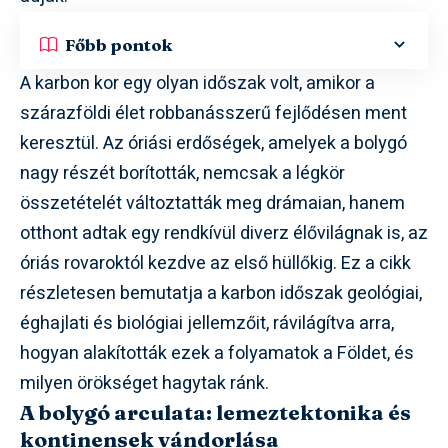
Főbb pontok
A karbon kor egy olyan időszak volt, amikor a
szárazföldi élet robbanásszerű fejlődésen ment
keresztül. Az óriási erdőségek, amelyek a bolygó
nagy részét borították, nemcsak a légkör
összetételét változtatták meg drámaian, hanem
otthont adtak egy rendkívül diverz élővilágnak is, az
óriás rovaroktól kezdve az első hüllőkig. Ez a cikk
részletesen bemutatja a karbon időszak geológiai,
éghajlati és biológiai jellemzőit, rávilágítva arra,
hogyan alakították ezek a folyamatok a Földet, és
milyen örökséget hagytak ránk.
A bolygó arculata: lemeztektonika és
kontinensek vándorlása