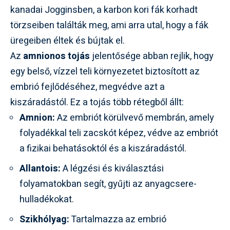
kanadai Jogginsben, a karbon kori fák korhadt
törzseiben találták meg, ami arra utal, hogy a fák
üregeiben éltek és bújtak el.
Az
amnionos tojás
jelentősége abban rejlik, hogy
egy belső, vízzel teli környezetet biztosított az
embrió fejlődéséhez, megvédve azt a
kiszáradástól. Ez a tojás több rétegből állt:
Amnion:
Az embriót körülvevő membrán, amely
folyadékkal teli zacskót képez, védve az embriót
a fizikai behatásoktól és a kiszáradástól.
Allantois:
A légzési és kiválasztási
folyamatokban segít, gyűjti az anyagcsere-
hulladékokat.
Szikhólyag:
Tartalmazza az embrió