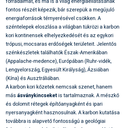
forradalmat, és ma is a világ energiaellátásának
fontos részét képezik, bár szerepük a megújuló
energiaforrások térnyerésével csökken. A
széntelepek eloszlása a világban tükrözi a karbon
kori kontinensek elhelyezkedését és az egykori
trópusi, mocsaras erdőségek területeit. Jelentős
szénkészletek találhatók Észak-Amerikában
(Appalache-medence), Európában (Ruhr-vidék,
Lengyelország, Egyesült Királyság), Ázsiában
(Kína) és Ausztráliában.
A karbon kori kőzetek nemcsak szenet, hanem
más
ásványkincseket
is tartalmaznak. A mészkő
és dolomit rétegek építőanyagként és ipari
nyersanyagként hasznosulnak. A karbon kutatása
továbbra is alapvető fontosságú a geológiai