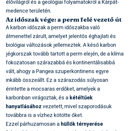
élővilágról és a geológiai folyamatokról a Kárpát-
medence területén.
Az időszak vége: a perm felé vezető út
A karbon időszak a perm időszakba való
átmenettel zárult, amelyet jelentős éghajlati és
biológiai változások jellemeztek. A késő karbon
jégkorszak tovább tartott a perm elején, de a klíma
fokozatosan szárazabbá és kontinentálisabbá
vált, ahogy a Pangea szuperkontinens egyre
inkább összeállt. Ez a szárazodás súlyosan
érintette a mocsaras erdőket, amelyek a
karbonban virágoztak, és a
kétéltűek
hanyatlásához
vezetett, mivel szaporodásuk
továbbra is a vízhez kötötte őket.
Ezzel párhuzamosan a
hüllők térnyerése