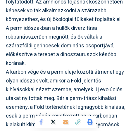
folytatódott. Az amnionos tojásnak köszönhetően
képesek voltak alkalmazkodni a szárazabb
környezethez, és új ökológiai fülkéket foglaltak el.
A perm időszakban a hüllők diverzitása
robbanásszerűen megnőtt, és ők váltak a
szárazföldi gerincesek domináns csoportjává,
előkészítve a terepet a dinoszauruszok későbbi
korának.
A karbon vége és a perm eleje közötti átmenet egy
olyan időszak volt, amikor a Föld jelentős
kihívásokkal nézett szembe, amelyek új evolúciós
utakat nyitottak meg. Bár a perm-triász kihalási
esemény, a Föld történetének legnagyobb kihalása,
csak a perm végén következett be, a karbonban
kialakult klímaváltozások és ökológiai nyomások