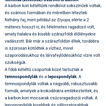
A karbon kori kétéltűek rendkívül sokszínűek voltak,
és számos formában és méretben léteztek.
Néhány faj, mint például az
Eryops
, elérte a 2
méteres hosszt is, és félelmetes ragadozó volt,
amely halakra és kisebb szárazföldi élőlényekre
vadászott. Bár már a szárazföldön éltek, továbbra
is szorosan kötődtek a vízhez, mivel
szaporodásukhoz és lárvafejlődésükhöz vízre volt
szükségük.
A főbb kétéltű csoportok közé tartoztak a
temnospondylák
és a
lepospondylák
. A
temnospondylák voltak a nagyobb, robusztusabb
formák, amelyek a krokodilokra emlékeztettek, és
a karbon kori mocsarak csúcsragadozói voltak. A
lepospondylák kisebbek és változatosabbak