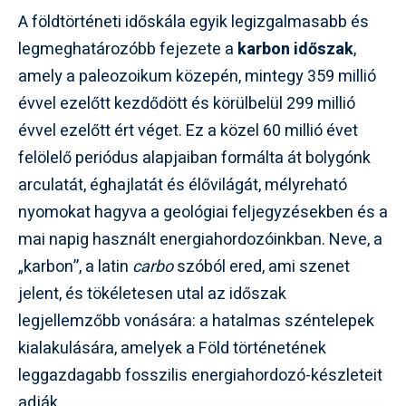
A földtörténeti időskála egyik legizgalmasabb és
legmeghatározóbb fejezete a
karbon időszak
,
amely a paleozoikum közepén, mintegy 359 millió
évvel ezelőtt kezdődött és körülbelül 299 millió
évvel ezelőtt ért véget. Ez a közel 60 millió évet
felölelő periódus alapjaiban formálta át bolygónk
arculatát, éghajlatát és élővilágát, mélyreható
nyomokat hagyva a geológiai feljegyzésekben és a
mai napig használt energiahordozóinkban. Neve, a
„karbon”, a latin
carbo
szóból ered, ami szenet
jelent, és tökéletesen utal az időszak
legjellemzőbb vonására: a hatalmas széntelepek
kialakulására, amelyek a Föld történetének
leggazdagabb fosszilis energiahordozó-készleteit
adják.