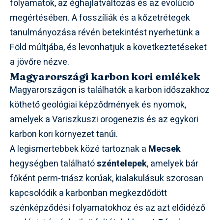
folyamatok, az éghajlatváltozás és az evolúció
megértésében. A fosszíliák és a kőzetrétegek
tanulmányozása révén betekintést nyerhetünk a
Föld múltjába, és levonhatjuk a következtetéseket
a jövőre nézve.
Magyarországi karbon kori emlékek
Magyarországon is találhatók a karbon időszakhoz
köthető geológiai képződmények és nyomok,
amelyek a Variszkuszi orogenezis és az egykori
karbon kori környezet tanúi.
A legismertebbek közé tartoznak a
Mecsek
hegységben található
széntelepek
, amelyek bár
főként perm-triász korúak, kialakulásuk szorosan
kapcsolódik a karbonban megkezdődött
szénképződési folyamatokhoz és az azt előidéző