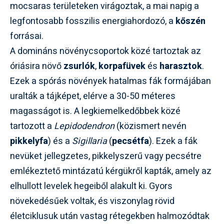
mocsaras területeken virágoztak, a mai napig a
legfontosabb fosszilis energiahordozó, a
kőszén
forrásai.
A domináns növénycsoportok közé tartoztak az
óriásira növő
zsurlók
,
korpafüvek
és
harasztok
.
Ezek a spórás növények hatalmas fák formájában
uralták a tájképet, elérve a 30-50 méteres
magasságot is. A legkiemelkedőbbek közé
tartozott a
Lepidodendron
(közismert nevén
pikkelyfa
) és a
Sigillaria
(
pecsétfa
). Ezek a fák
nevüket jellegzetes, pikkelyszerű vagy pecsétre
emlékeztető mintázatú kérgükről kapták, amely az
elhullott levelek hegeiből alakult ki. Gyors
növekedésűek voltak, és viszonylag rövid
életciklusuk után vastag rétegekben halmozódtak