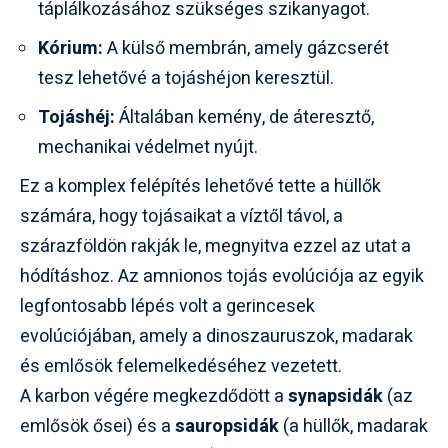
táplálkozásához szükséges szikanyagot.
Kórium:
A külső membrán, amely gázcserét
tesz lehetővé a tojáshéjon keresztül.
Tojáshéj:
Általában kemény, de áteresztő,
mechanikai védelmet nyújt.
Ez a komplex felépítés lehetővé tette a hüllők
számára, hogy tojásaikat a víztől távol, a
szárazföldön rakják le, megnyitva ezzel az utat a
hódításhoz. Az amnionos tojás evolúciója az egyik
legfontosabb lépés volt a gerincesek
evolúciójában, amely a dinoszauruszok, madarak
és emlősök felemelkedéséhez vezetett.
A karbon végére megkezdődött a
synapsidák
(az
emlősök ősei) és a
sauropsidák
(a hüllők, madarak