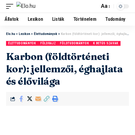
Aa
Állatok
Lexikon
Listák
Történelem
Tudomány
Elo.hu
>
Lexikon
>
Élettudományok
>
Karbon (földtörténeti kor): jellemzői, éghajlata és élővilága
ÉLETTUDOMÁNYOK
FÖLDRAJZ
FÖLDTUDOMÁNYOK
K BETŰS SZAVAK
Karbon (földtörténeti
kor): jellemzői, éghajlata
és élővilága