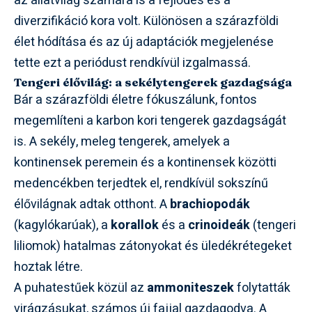
az állatvilág számára is a fejlődés és a
diverzifikáció kora volt. Különösen a szárazföldi
élet hódítása és az új adaptációk megjelenése
tette ezt a periódust rendkívül izgalmassá.
Tengeri élővilág: a sekélytengerek gazdagsága
Bár a szárazföldi életre fókuszálunk, fontos
megemlíteni a karbon kori tengerek gazdagságát
is. A sekély, meleg tengerek, amelyek a
kontinensek peremein és a kontinensek közötti
medencékben terjedtek el, rendkívül sokszínű
élővilágnak adtak otthont. A
brachiopodák
(kagylókarúak), a
korallok
és a
crinoideák
(tengeri
liliomok) hatalmas zátonyokat és üledékrétegeket
hoztak létre.
A puhatestűek közül az
ammoniteszek
folytatták
virágzásukat, számos új fajjal gazdagodva. A