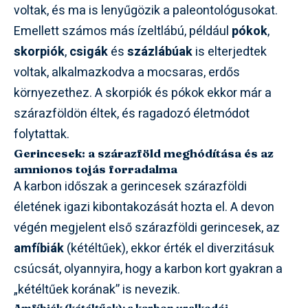
voltak, és ma is lenyűgözik a paleontológusokat.
Emellett számos más ízeltlábú, például
pókok
,
skorpiók
,
csigák
és
százlábúak
is elterjedtek
voltak, alkalmazkodva a mocsaras, erdős
környezethez. A skorpiók és pókok ekkor már a
szárazföldön éltek, és ragadozó életmódot
folytattak.
Gerincesek: a szárazföld meghódítása és az
amnionos tojás forradalma
A karbon időszak a gerincesek szárazföldi
életének igazi kibontakozását hozta el. A devon
végén megjelent első szárazföldi gerincesek, az
amfíbiák
(kétéltűek), ekkor érték el diverzitásuk
csúcsát, olyannyira, hogy a karbon kort gyakran a
„kétéltűek korának” is nevezik.
Amfíbiák (kétéltűek): a karbon uralkodói