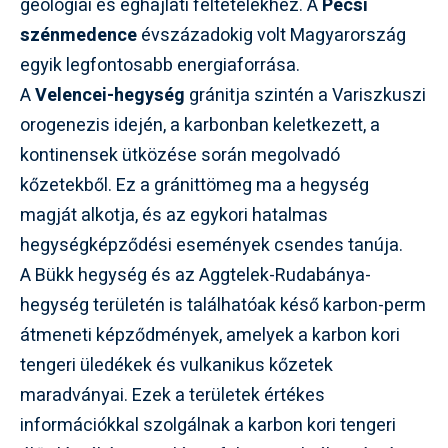
geológiai és éghajlati feltételekhez. A
Pécsi
szénmedence
évszázadokig volt Magyarország
egyik legfontosabb energiaforrása.
A
Velencei-hegység
gránitja szintén a Variszkuszi
orogenezis idején, a karbonban keletkezett, a
kontinensek ütközése során megolvadó
kőzetekből. Ez a gránittömeg ma a hegység
magját alkotja, és az egykori hatalmas
hegységképződési események csendes tanúja.
A Bükk hegység és az Aggtelek-Rudabánya-
hegység területén is találhatóak késő karbon-perm
átmeneti képződmények, amelyek a karbon kori
tengeri üledékek és vulkanikus kőzetek
maradványai. Ezek a területek értékes
információkkal szolgálnak a karbon kori tengeri