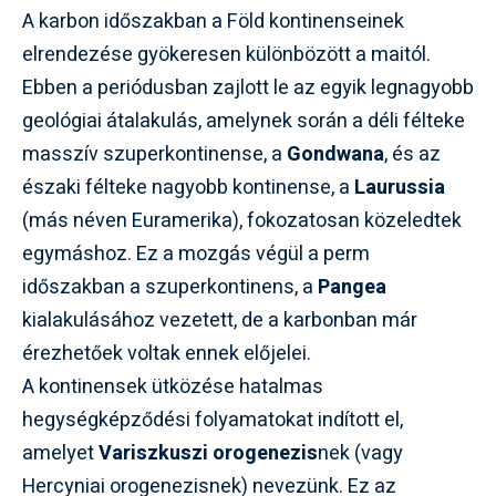
A karbon időszakban a Föld kontinenseinek
elrendezése gyökeresen különbözött a maitól.
Ebben a periódusban zajlott le az egyik legnagyobb
geológiai átalakulás, amelynek során a déli félteke
masszív szuperkontinense, a
Gondwana
, és az
északi félteke nagyobb kontinense, a
Laurussia
(más néven Euramerika), fokozatosan közeledtek
egymáshoz. Ez a mozgás végül a perm
időszakban a szuperkontinens, a
Pangea
kialakulásához vezetett, de a karbonban már
érezhetőek voltak ennek előjelei.
A kontinensek ütközése hatalmas
hegységképződési folyamatokat indított el,
amelyet
Variszkuszi orogenezis
nek (vagy
Hercyniai orogenezisnek) nevezünk. Ez az