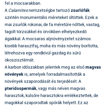
fel a mocsarakban.
A
Calamites
nemzetségbe tartozó
zsurlófák
szintén monumentális méreteket öltöttek. Ezek a
mai zsurlók rokonai, de fa méretűre nőttek, vastag,
tagolt törzsükkel és örvökben elhelyezkedő
ágaikkal. A mocsaras aljnövényzetet számos
kisebb harasztfaj, moha és más növény borította,
létrehozva egy rendkívül gazdag és sűrű
ökoszisztémát.
A karbon időszakban jelentek meg az első
magvas
növények
is, amelyek forradalmasították a
növények szaporodását és terjedését. A
pteridospermák
, vagy más néven magvas
harasztok, külsőre harasztokra emlékeztettek, de
magokkal szaporodtak spórák helyett. Ez az