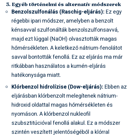
3. Egyéb történelmi és alternatív módszerek
Benzolszulfonálás (Raschig-eljárás):
Ez egy
régebbi ipari módszer, amelyben a benzolt
kénsavval szulfonálták benzolszulfonsavvá,
majd ezt lúggal (NaOH) olvasztották magas
hőmérsékleten. A keletkező nátrium-fenolátot
savval bontották fenollá. Ez az eljárás ma már
ritkábban használatos a kumén-eljárás
hatékonysága miatt.
Klórbenzol hidrolízise (Dow-eljárás):
Ebben az
eljárásban klórbenzolt melegítenek nátrium-
hidroxid oldattal magas hőmérsékleten és
nyomáson. A klórbenzol nukleofil
szubsztitúcióval fenollá alakul. Ez a módszer
szintén veszített jelentőségéből a klórral