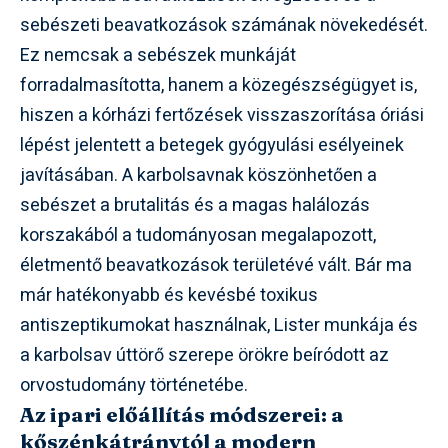
sebészeti beavatkozások számának növekedését.
Ez nemcsak a sebészek munkáját
forradalmasította, hanem a közegészségügyet is,
hiszen a kórházi fertőzések visszaszorítása óriási
lépést jelentett a betegek gyógyulási esélyeinek
javításában. A karbolsavnak köszönhetően a
sebészet a brutalitás és a magas halálozás
korszakából a tudományosan megalapozott,
életmentő beavatkozások területévé vált. Bár ma
már hatékonyabb és kevésbé toxikus
antiszeptikumokat használnak, Lister munkája és
a karbolsav úttörő szerepe örökre beíródott az
orvostudomány történetébe.
Az ipari előállítás módszerei: a
kőszénkátránytól a modern