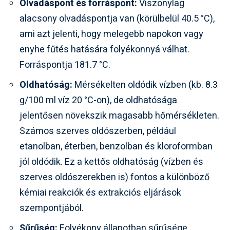
Olvadáspont és forráspont:
Viszonylag
alacsony olvadáspontja van (körülbelül 40.5 °C),
ami azt jelenti, hogy melegebb napokon vagy
enyhe fűtés hatására folyékonnyá válhat.
Forráspontja 181.7 °C.
Oldhatóság:
Mérsékelten oldódik vízben (kb. 8.3
g/100 ml víz 20 °C-on), de oldhatósága
jelentősen növekszik magasabb hőmérsékleten.
Számos szerves oldószerben, például
etanolban, éterben, benzolban és kloroformban
jól oldódik. Ez a kettős oldhatóság (vízben és
szerves oldószerekben is) fontos a különböző
kémiai reakciók és extrakciós eljárások
szempontjából.
Sűrűség:
Folyékony állapotban sűrűsége