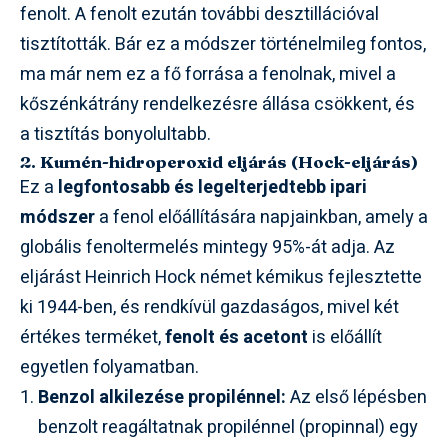
fenolt. A fenolt ezután további desztillációval
tisztították. Bár ez a módszer történelmileg fontos,
ma már nem ez a fő forrása a fenolnak, mivel a
kőszénkátrány rendelkezésre állása csökkent, és
a tisztítás bonyolultabb.
2. Kumén-hidroperoxid eljárás (Hock-eljárás)
Ez a
legfontosabb és legelterjedtebb ipari
módszer
a fenol előállítására napjainkban, amely a
globális fenoltermelés mintegy 95%-át adja. Az
eljárást Heinrich Hock német kémikus fejlesztette
ki 1944-ben, és rendkívül gazdaságos, mivel két
értékes terméket,
fenolt és acetont
is előállít
egyetlen folyamatban.
Benzol alkilezése propilénnel:
Az első lépésben
benzolt reagáltatnak propilénnel (propinnal) egy