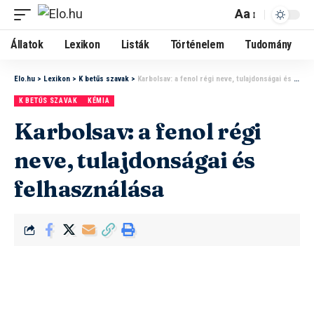
Aa
Állatok
Lexikon
Listák
Történelem
Tudomány
Elo.hu
>
Lexikon
>
K betűs szavak
>
Karbolsav: a fenol régi neve, tulajdonságai és felhasználása
K BETŰS SZAVAK
KÉMIA
Karbolsav: a fenol régi
neve, tulajdonságai és
felhasználása