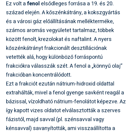
Ez volt a
fenol
elsődleges forrása a 19. és 20.
század elején. A kőszénkátrány, a kokszgyártás
és a városi gáz előállításának mellékterméke,
számos aromás vegyületet tartalmaz, többek
között fenolt, krezolokat és naftalint. A nyers
kőszénkátrányt frakcionált desztillációnak
vetették alá, hogy különböző forráspontú
frakciókra válasszák szét. A fenol a „könnyű olaj”
frakcióban koncentrálódott.
Ezt a frakciót ezután nátrium-hidroxid oldattal
extrahálták, mivel a fenol gyenge savként reagál a
bázissal, vízoldható nátrium-fenolátot képezve. Az
így kapott vizes oldatot elválasztották a szerves
fázistól, majd savval (pl. szénsavval vagy
kénsavval) savanyították, ami visszaállította a