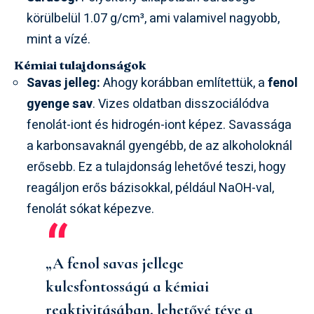
körülbelül 1.07 g/cm³, ami valamivel nagyobb,
mint a vízé.
Kémiai tulajdonságok
Savas jelleg:
Ahogy korábban említettük, a
fenol
gyenge sav
. Vizes oldatban disszociálódva
fenolát-iont és hidrogén-iont képez. Savassága
a karbonsavaknál gyengébb, de az alkoholoknál
erősebb. Ez a tulajdonság lehetővé teszi, hogy
reagáljon erős bázisokkal, például NaOH-val,
fenolát sókat képezve.
„A fenol savas jellege
kulcsfontosságú a kémiai
reaktivitásában, lehetővé téve a