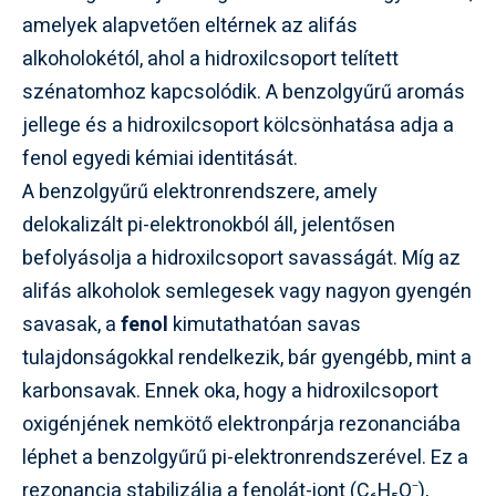
amelyek alapvetően eltérnek az alifás
alkoholokétól, ahol a hidroxilcsoport telített
szénatomhoz kapcsolódik. A benzolgyűrű aromás
jellege és a hidroxilcsoport kölcsönhatása adja a
fenol egyedi kémiai identitását.
A benzolgyűrű elektronrendszere, amely
delokalizált pi-elektronokból áll, jelentősen
befolyásolja a hidroxilcsoport savasságát. Míg az
alifás alkoholok semlegesek vagy nagyon gyengén
savasak, a
fenol
kimutathatóan savas
tulajdonságokkal rendelkezik, bár gyengébb, mint a
karbonsavak. Ennek oka, hogy a hidroxilcsoport
oxigénjének nemkötő elektronpárja rezonanciába
léphet a benzolgyűrű pi-elektronrendszerével. Ez a
rezonancia stabilizálja a fenolát-iont (C₆H₅O⁻),