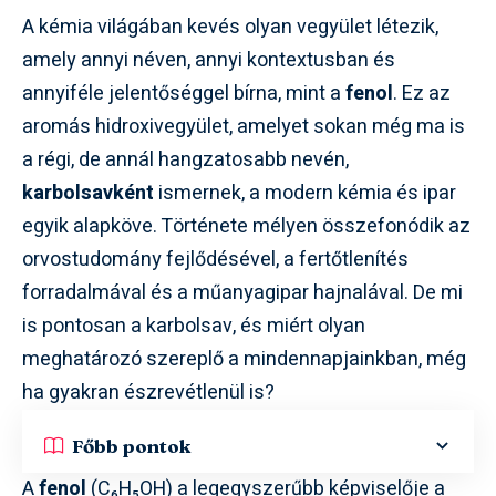
A kémia világában kevés olyan vegyület létezik,
amely annyi néven, annyi kontextusban és
annyiféle jelentőséggel bírna, mint a
fenol
. Ez az
aromás hidroxivegyület, amelyet sokan még ma is
a régi, de annál hangzatosabb nevén,
karbolsavként
ismernek, a modern kémia és ipar
egyik alapköve. Története mélyen összefonódik az
orvostudomány fejlődésével, a fertőtlenítés
forradalmával és a műanyagipar hajnalával. De mi
is pontosan a karbolsav, és miért olyan
meghatározó szereplő a mindennapjainkban, még
ha gyakran észrevétlenül is?
Főbb pontok
A
fenol
(C₆H₅OH) a legegyszerűbb képviselője a