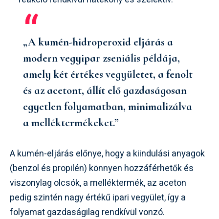
„A kumén-hidroperoxid eljárás a
modern vegyipar zseniális példája,
amely két értékes vegyületet, a fenolt
és az acetont, állít elő gazdaságosan
egyetlen folyamatban, minimalizálva
a melléktermékeket.”
A kumén-eljárás előnye, hogy a kiindulási anyagok
(benzol és propilén) könnyen hozzáférhetők és
viszonylag olcsók, a melléktermék, az aceton
pedig szintén nagy értékű ipari vegyület, így a
folyamat gazdaságilag rendkívül vonzó.