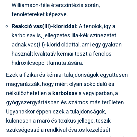
Williamson-féle éterszintézis során,
fenolétereket képezve.
Reakció vas(III)-kloriddal:
A fenolok, így a
karbolsav is, jellegzetes lila-kék színezetet
adnak vas(III)-klorid oldattal, ami egy gyakran
használt kvalitatív kémiai teszt a fenolos
hidroxilcsoport kimutatására.
Ezek a fizikai és kémiai tulajdonságok együttesen
magyarázzák, hogy miért olyan sokoldalú és
nélkülözhetetlen a
karbolsav
a vegyiparban, a
gyógyszergyártásban és számos más területen.
Ugyanakkor éppen ezek a tulajdonságok,
különösen a maró és toxikus jellege, teszik
szükségessé a rendkívül óvatos kezelését.