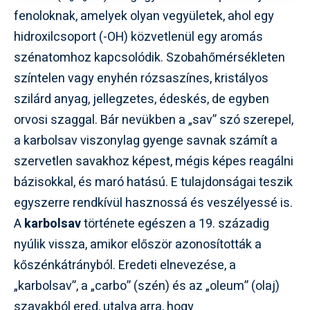
fenoloknak, amelyek olyan vegyületek, ahol egy
hidroxilcsoport (-OH) közvetlenül egy aromás
szénatomhoz kapcsolódik. Szobahőmérsékleten
színtelen vagy enyhén rózsaszínes, kristályos
szilárd anyag, jellegzetes, édeskés, de egyben
orvosi szaggal. Bár nevükben a „sav” szó szerepel,
a karbolsav viszonylag gyenge savnak számít a
szervetlen savakhoz képest, mégis képes reagálni
bázisokkal, és maró hatású. E tulajdonságai teszik
egyszerre rendkívül hasznossá és veszélyessé is.
A
karbolsav
története egészen a 19. századig
nyúlik vissza, amikor először azonosították a
kőszénkátrányból. Eredeti elnevezése, a
„karbolsav”, a „carbo” (szén) és az „oleum” (olaj)
szavakból ered, utalva arra, hogy