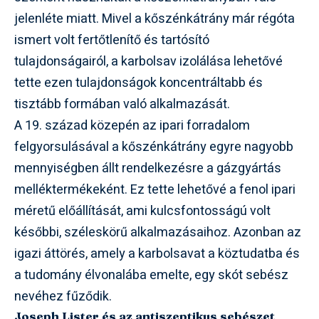
jelenléte miatt. Mivel a kőszénkátrány már régóta
ismert volt fertőtlenítő és tartósító
tulajdonságairól, a karbolsav izolálása lehetővé
tette ezen tulajdonságok koncentráltabb és
tisztább formában való alkalmazását.
A 19. század közepén az ipari forradalom
felgyorsulásával a kőszénkátrány egyre nagyobb
mennyiségben állt rendelkezésre a gázgyártás
melléktermékeként. Ez tette lehetővé a fenol ipari
méretű előállítását, ami kulcsfontosságú volt
későbbi, széleskörű alkalmazásaihoz. Azonban az
igazi áttörés, amely a karbolsavat a köztudatba és
a tudomány élvonalába emelte, egy skót sebész
nevéhez fűződik.
Joseph Lister és az antiszeptikus sebészet