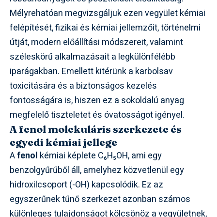
Mélyrehatóan megvizsgáljuk ezen vegyület kémiai
felépítését, fizikai és kémiai jellemzőit, történelmi
útját, modern előállítási módszereit, valamint
széleskörű alkalmazásait a legkülönfélébb
iparágakban. Emellett kitérünk a karbolsav
toxicitására és a biztonságos kezelés
fontosságára is, hiszen ez a sokoldalú anyag
megfelelő tiszteletet és óvatosságot igényel.
A fenol molekuláris szerkezete és
egyedi kémiai jellege
A
fenol
kémiai képlete C₆H₅OH, ami egy
benzolgyűrűből áll, amelyhez közvetlenül egy
hidroxilcsoport (-OH) kapcsolódik. Ez az
egyszerűnek tűnő szerkezet azonban számos
különleges tulajdonságot kölcsönöz a vegyületnek,