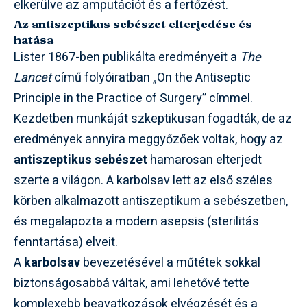
elkerülve az amputációt és a fertőzést.
Az antiszeptikus sebészet elterjedése és
hatása
Lister 1867-ben publikálta eredményeit a
The
Lancet
című folyóiratban „On the Antiseptic
Principle in the Practice of Surgery” címmel.
Kezdetben munkáját szkeptikusan fogadták, de az
eredmények annyira meggyőzőek voltak, hogy az
antiszeptikus sebészet
hamarosan elterjedt
szerte a világon. A karbolsav lett az első széles
körben alkalmazott antiszeptikum a sebészetben,
és megalapozta a modern asepsis (sterilitás
fenntartása) elveit.
A
karbolsav
bevezetésével a műtétek sokkal
biztonságosabbá váltak, ami lehetővé tette
komplexebb beavatkozások elvégzését és a