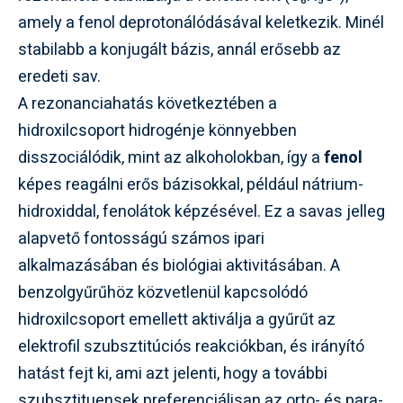
amely a fenol deprotonálódásával keletkezik. Minél
stabilabb a konjugált bázis, annál erősebb az
eredeti sav.
A rezonanciahatás következtében a
hidroxilcsoport hidrogénje könnyebben
disszociálódik, mint az alkoholokban, így a
fenol
képes reagálni erős bázisokkal, például nátrium-
hidroxiddal, fenolátok képzésével. Ez a savas jelleg
alapvető fontosságú számos ipari
alkalmazásában és biológiai aktivitásában. A
benzolgyűrűhöz közvetlenül kapcsolódó
hidroxilcsoport emellett aktiválja a gyűrűt az
elektrofil szubsztitúciós reakciókban, és irányító
hatást fejt ki, ami azt jelenti, hogy a további
szubsztituensek preferenciálisan az orto- és para-