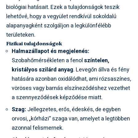
biológiai hatásait. Ezek a tulajdonságok teszik
lehetővé, hogy a vegyület rendkívül sokoldalú
alapanyagként szolgáljon a legkülönfélébb
területeken.
Fizikai tulajdonságok
Halmazállapot és megjelenés:
Szobahőmérsékleten a fenol
színtelen,
kristályos szilárd anyag
. Levegőn állva és fény
hatására azonban oxidálódhat, ami rózsaszínes,
vöröses vagy barnás elszíneződéshez vezethet
a szennyeződések képződése miatt.
Szag:
Jellegzetes, erős, édeskés, de egyben
orvosi, „kórházi” szaga van, amelyet a legtöbben
azonnal felismernek.