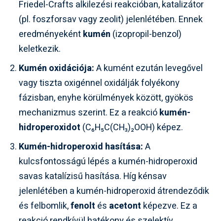
Friedel-Crafts alkilezési reakcióban, katalizátor
(pl. foszforsav vagy zeolit) jelenlétében. Ennek
eredményeként
kumén
(izopropil-benzol)
keletkezik.
Kumén oxidációja:
A kumént ezután levegővel
vagy tiszta oxigénnel oxidálják folyékony
fázisban, enyhe körülmények között, gyökös
mechanizmus szerint. Ez a reakció
kumén-
hidroperoxidot
(C₆H₅C(CH₃)₂OOH) képez.
Kumén-hidroperoxid hasítása:
A
kulcsfontosságú lépés a kumén-hidroperoxid
savas katalízisű hasítása. Híg kénsav
jelenlétében a kumén-hidroperoxid átrendeződik
és felbomlik,
fenolt
és
acetont
képezve. Ez a
reakció rendkívül hatékony és szelektív.