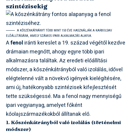
szintézisekig
A KŐSZÉNKÁTRÁNYT TÖBB MINT 150 ÉVE HASZNÁLJÁK A KARBOLSAV
ELŐÁLLÍTÁSÁRA, AMELY SZÁMOS IPARI ALKALMAZÁS ALAPJA.
A
fenol
iránti kereslet a 19. század végétől kezdve
drámaian megnőtt, ahogy egyre több ipari
alkalmazásra találtak. Az eredeti előállítási
módszer, a kőszénkátrányból való izolálás, idővel
elégtelenné vált a növekvő igények kielégítésére,
ami új, hatékonyabb szintézisek kifejlesztését
tette szükségessé. Ma a fenol nagy mennyiségű
ipari vegyianyag, amelyet főként
kőolajszármazékokból állítanak elő.
1. Kőszénkátrányból való izolálás (történelmi
módszer)