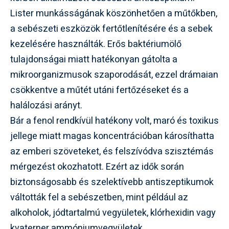
Lister munkásságának köszönhetően a műtőkben,
a sebészeti eszközök fertőtlenítésére és a sebek
kezelésére használták. Erős baktériumölő
tulajdonságai miatt hatékonyan gátolta a
mikroorganizmusok szaporodását, ezzel drámaian
csökkentve a műtét utáni fertőzéseket és a
halálozási arányt.
Bár a fenol rendkívül hatékony volt, maró és toxikus
jellege miatt magas koncentrációban károsíthatta
az emberi szöveteket, és felszívódva szisztémás
mérgezést okozhatott. Ezért az idők során
biztonságosabb és szelektívebb antiszeptikumok
váltották fel a sebészetben, mint például az
alkoholok, jódtartalmú vegyületek, klórhexidin vagy
kvaterner ammóniumvegyületek.