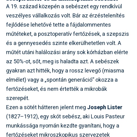
A 19. század közepén a sebészet egy rendkívül
veszélyes vállalkozás volt. Bár az érzéstelenítés
fejlődése lehetővé tette a fájdalommentes
műtéteket, a posztoperatív fertőzések, a szepszis
és a gennyesedés szinte elkerülhetetlen volt. A
műtét utáni halálozási arány sok kórházban elérte
az 50%-ot, sőt, meg is haladta azt. A sebészek
gyakran azt hitték, hogy a rossz levegő (miasma
elmélet) vagy a „spontán generáció” okozza a
fertőzéseket, és nem értették a mikrobák
szerepét.
Ezen a sötét hátteren jelent meg
Joseph Lister
(1827–1912), egy skót sebész, aki Louis Pasteur
munkássága nyomán kezdte gyanítani, hogy a
fertőzéseket mikroszkopikus szervezetek