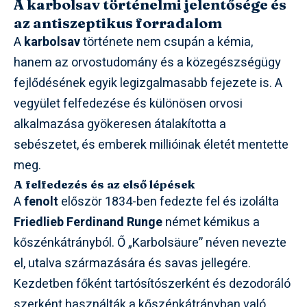
A karbolsav történelmi jelentősége és
az antiszeptikus forradalom
A
karbolsav
története nem csupán a kémia,
hanem az orvostudomány és a közegészségügy
fejlődésének egyik legizgalmasabb fejezete is. A
vegyület felfedezése és különösen orvosi
alkalmazása gyökeresen átalakította a
sebészetet, és emberek millióinak életét mentette
meg.
A felfedezés és az első lépések
A
fenolt
először 1834-ben fedezte fel és izolálta
Friedlieb Ferdinand Runge
német kémikus a
kőszénkátrányból. Ő „Karbolsäure” néven nevezte
el, utalva származására és savas jellegére.
Kezdetben főként tartósítószerként és dezodoráló
szerként használták a kőszénkátrányban való