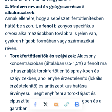
2. Modern orvosi és gyógyszerészeti
alkalmazások
Annak ellenére, hogy a sebészeti fertőtlenítésben
háttérbe szorult, a
fenol
bizonyos specifikus
orvosi alkalmazásokban továbbra is jelen van,
gyakran hígabb formában vagy származékai
révén.
Torokfertőtlenítők és szájvizek:
Alacsony
koncentrációban (általában 0,5-1,5%) a fenolt ma
is használják torokfertőtlenítő spray-kben és
szájvizekben, ahol enyhe érzéstelenítő (lokális
érzéstelenítő) és antiszeptikus hatása
érvényesül. Segít enyhíteni a torokfájást és
elpusztítani a kórokozókat a szájüregben és a
garatban.