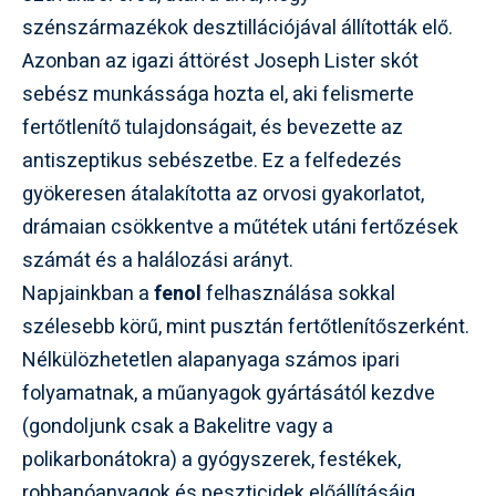
szénszármazékok desztillációjával állították elő.
Azonban az igazi áttörést Joseph Lister skót
sebész munkássága hozta el, aki felismerte
fertőtlenítő tulajdonságait, és bevezette az
antiszeptikus sebészetbe. Ez a felfedezés
gyökeresen átalakította az orvosi gyakorlatot,
drámaian csökkentve a műtétek utáni fertőzések
számát és a halálozási arányt.
Napjainkban a
fenol
felhasználása sokkal
szélesebb körű, mint pusztán fertőtlenítőszerként.
Nélkülözhetetlen alapanyaga számos ipari
folyamatnak, a műanyagok gyártásától kezdve
(gondoljunk csak a Bakelitre vagy a
polikarbonátokra) a gyógyszerek, festékek,
robbanóanyagok és peszticidek előállításáig.