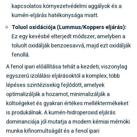
kapcsolatos környezetvédelmi aggályok és a
kumén-eljárás hatékonysága miatt.
Toluol oxidációja (Lummus/Koppers eljárás):
Ez egy kevésbé elterjedt módszer, amelyben a
toluolt oxidálják benzoesavvá, majd ezt oxidálják
fenollá.
A fenol ipari előállítása tehát a kezdeti, viszonylag
egyszerű izolálási eljárásoktól a komplex, több
lépéses szintézisekig fejlődött, amelyek
optimalizálják a hozamot, minimalizálják a
költségeket és gyakran értékes melléktermékeket
is produkálnak. A kumén-hidroperoxid eljárás
dominanciája jól mutatja a modern kémiai mérnöki
munka kifinomultságát és a fenol ipari