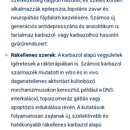
szerkezetileg nagyon hasonlít, és széles körben
alkalmazzák epilepszia, bipoláris zavar és
neuropátiás fájdalom kezelésére. Számos új
generációs antidepresszáns és anxiolitikum is
tartalmaz karbazol- vagy karbazolhoz hasonló
gyűrűrendszert.
Rákellenes szerek:
A karbazol alapú vegyületek
ígéretesek a rákterápiában is. Számos karbazol
származék mutatott in vitro és in vivo
daganatellenes aktivitást különböző
mechanizmusokon keresztül, például a DNS-
interkaláció, topoizomeráz gátlás vagy
apoptózis indukálása révén. A kutatások
folyamatosan zajlanak új, szelektívebb és
hatékonyabb rákellenes karbazol alapú