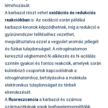
létrehozását.
A karbazol részt vehet
oxidációs és redukciós
reakciókban
is. Az oxidáció során például
karbazol-kinonok képződhetnek, míg a redukció a
gyűrűrendszer telítéséhez vezethet,
megváltoztatva ezzel a vegyület aromás jellegét
és fizikai tulajdonságait. A nitrogénatomon
keresztül végbemenő N-alkilezés és N-acilálás
szintén gyakori és fontos reakciók, amelyek során
különböző csoportok kapcsolódnak a
nitrogénatomhoz, befolyásolva a molekula
elektronikus tulajdonságait és térbeli
elrendezését.
A
fluoreszcencia
a karbazol és számos
származékának egyik legfigyelemreméltóbb