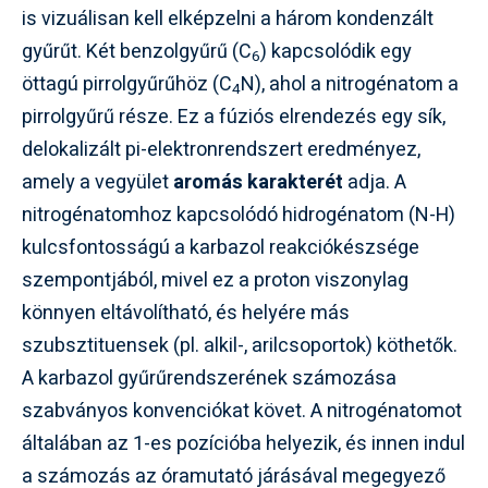
is vizuálisan kell elképzelni a három kondenzált
gyűrűt. Két benzolgyűrű (C
) kapcsolódik egy
6
öttagú pirrolgyűrűhöz (C
N), ahol a nitrogénatom a
4
pirrolgyűrű része. Ez a fúziós elrendezés egy sík,
delokalizált pi-elektronrendszert eredményez,
amely a vegyület
aromás karakterét
adja. A
nitrogénatomhoz kapcsolódó hidrogénatom (N-H)
kulcsfontosságú a karbazol reakciókészsége
szempontjából, mivel ez a proton viszonylag
könnyen eltávolítható, és helyére más
szubsztituensek (pl. alkil-, arilcsoportok) köthetők.
A karbazol gyűrűrendszerének számozása
szabványos konvenciókat követ. A nitrogénatomot
általában az 1-es pozícióba helyezik, és innen indul
a számozás az óramutató járásával megegyező