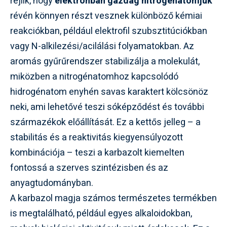
rejlik, hogy
elektronban gazdag nitrogénatomjuk
révén könnyen részt vesznek különböző kémiai
reakciókban, például elektrofil szubsztitúciókban
vagy N-alkilezési/acilálási folyamatokban. Az
aromás gyűrűrendszer stabilizálja a molekulát,
miközben a nitrogénatomhoz kapcsolódó
hidrogénatom enyhén savas karaktert kölcsönöz
neki, ami lehetővé teszi sóképződést és további
származékok előállítását. Ez a kettős jelleg – a
stabilitás és a reaktivitás kiegyensúlyozott
kombinációja – teszi a karbazolt kiemelten
fontossá a szerves szintézisben és az
anyagtudományban.
A karbazol magja számos természetes termékben
is megtalálható, például egyes alkaloidokban,