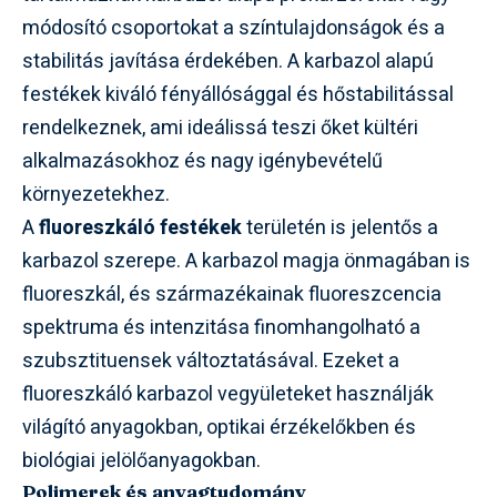
módosító csoportokat a színtulajdonságok és a
stabilitás javítása érdekében. A karbazol alapú
festékek kiváló fényállósággal és hőstabilitással
rendelkeznek, ami ideálissá teszi őket kültéri
alkalmazásokhoz és nagy igénybevételű
környezetekhez.
A
fluoreszkáló festékek
területén is jelentős a
karbazol szerepe. A karbazol magja önmagában is
fluoreszkál, és származékainak fluoreszcencia
spektruma és intenzitása finomhangolható a
szubsztituensek változtatásával. Ezeket a
fluoreszkáló karbazol vegyületeket használják
világító anyagokban, optikai érzékelőkben és
biológiai jelölőanyagokban.
Polimerek és anyagtudomány