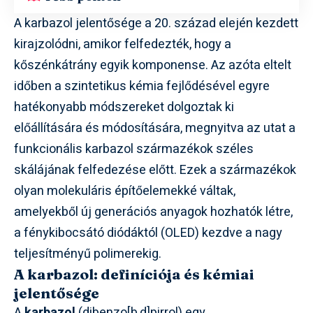
A karbazol jelentősége a 20. század elején kezdett
kirajzolódni, amikor felfedezték, hogy a
kőszénkátrány egyik komponense. Az azóta eltelt
időben a szintetikus kémia fejlődésével egyre
hatékonyabb módszereket dolgoztak ki
előállítására és módosítására, megnyitva az utat a
funkcionális karbazol származékok széles
skálájának felfedezése előtt. Ezek a származékok
olyan molekuláris építőelemekké váltak,
amelyekből új generációs anyagok hozhatók létre,
a fénykibocsátó diódáktól (OLED) kezdve a nagy
teljesítményű polimerekig.
A karbazol: definíciója és kémiai
jelentősége
A
karbazol
(dibenzo[b,d]pirrol) egy