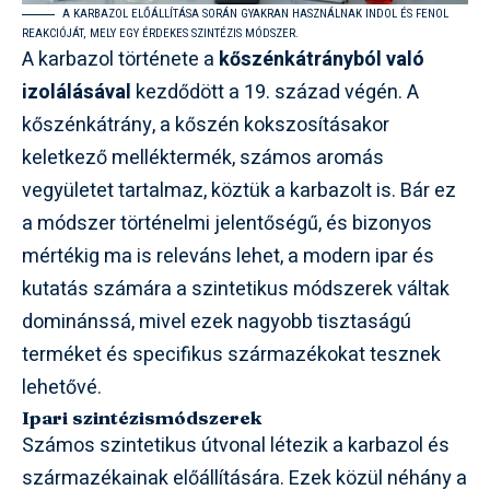
A KARBAZOL ELŐÁLLÍTÁSA SORÁN GYAKRAN HASZNÁLNAK INDOL ÉS FENOL
REAKCIÓJÁT, MELY EGY ÉRDEKES SZINTÉZIS MÓDSZER.
A karbazol története a
kőszénkátrányból való
izolálásával
kezdődött a 19. század végén. A
kőszénkátrány, a kőszén kokszosításakor
keletkező melléktermék, számos aromás
vegyületet tartalmaz, köztük a karbazolt is. Bár ez
a módszer történelmi jelentőségű, és bizonyos
mértékig ma is releváns lehet, a modern ipar és
kutatás számára a szintetikus módszerek váltak
dominánssá, mivel ezek nagyobb tisztaságú
terméket és specifikus származékokat tesznek
lehetővé.
Ipari szintézismódszerek
Számos szintetikus útvonal létezik a karbazol és
származékainak előállítására. Ezek közül néhány a