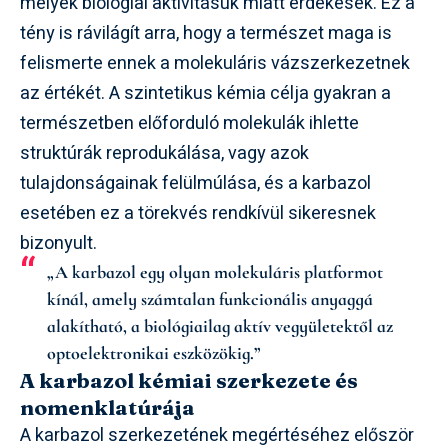
melyek biológiai aktivitásuk miatt érdekesek. Ez a
tény is rávilágít arra, hogy a természet maga is
felismerte ennek a molekuláris vázszerkezetnek
az értékét. A szintetikus kémia célja gyakran a
természetben előforduló molekulák ihlette
struktúrák reprodukálása, vagy azok
tulajdonságainak felülmúlása, és a karbazol
esetében ez a törekvés rendkívül sikeresnek
bizonyult.
„A karbazol egy olyan molekuláris platformot
kínál, amely számtalan funkcionális anyaggá
alakítható, a biológiailag aktív vegyületektől az
optoelektronikai eszközökig.”
A karbazol kémiai szerkezete és
nomenklatúrája
A karbazol szerkezetének megértéséhez először