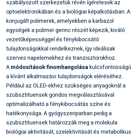
szabályozott szerkezetük révén ígéretesek az
optoelektronikában és a biológiai képalkotásban. A
konjugált polimerek, amelyekben a karbazol
egységek a polimer gerinc részét képezik, kiváló
vezetőképességgel és fénykibocsátó
tulajdonságokkal rendelkeznek, így ideálisak
szerves napelemekhez és tranzisztorokhoz.
A
módosítások finomhangolása
kulcsfontosságú
a kívánt alkalmazási tulajdonságok eléréséhez.
Például az OLED-ekhez szükséges anyagoknál a
szubsztituensek gondos megválasztásával
optimalizálható a fénykibocsátás színe és
hatékonysága. A gyógyszeriparban pedig a
szubsztituensek határozzák meg a molekula
biológiai aktivitását, szelektivitását és metabolikus