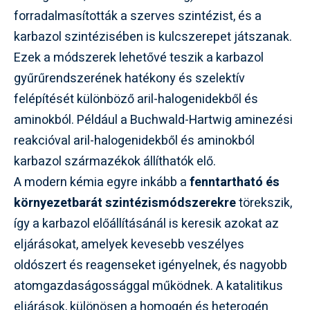
forradalmasították a szerves szintézist, és a
karbazol szintézisében is kulcszerepet játszanak.
Ezek a módszerek lehetővé teszik a karbazol
gyűrűrendszerének hatékony és szelektív
felépítését különböző aril-halogenidekből és
aminokból. Például a Buchwald-Hartwig aminezési
reakcióval aril-halogenidekből és aminokból
karbazol származékok állíthatók elő.
A modern kémia egyre inkább a
fenntartható és
környezetbarát szintézismódszerekre
törekszik,
így a karbazol előállításánál is keresik azokat az
eljárásokat, amelyek kevesebb veszélyes
oldószert és reagenseket igényelnek, és nagyobb
atomgazdaságossággal működnek. A katalitikus
eljárások, különösen a homogén és heterogén