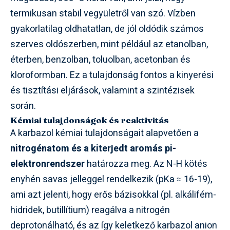
termikusan stabil vegyületről van szó. Vízben
gyakorlatilag oldhatatlan, de jól oldódik számos
szerves oldószerben, mint például az etanolban,
éterben, benzolban, toluolban, acetonban és
kloroformban. Ez a tulajdonság fontos a kinyerési
és tisztítási eljárások, valamint a szintézisek
során.
Kémiai tulajdonságok és reaktivitás
A karbazol kémiai tulajdonságait alapvetően a
nitrogénatom és a kiterjedt aromás pi-
elektronrendszer
határozza meg. Az N-H kötés
enyhén savas jelleggel rendelkezik (pKa ≈ 16-19),
ami azt jelenti, hogy erős bázisokkal (pl. alkálifém-
hidridek, butillítium) reagálva a nitrogén
deprotonálható, és az így keletkező karbazol anion