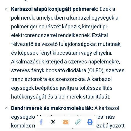
Karbazol alapú konjugált polimerek:
Ezek a
polimerek, amelyekben a karbazol egységek a
polimer gerinc részét képezik, kiterjedt pi-
elektronrendszerrel rendelkeznek. Ezáltal
félvezető és vezető tulajdonságokat mutatnak,
és képesek fényt kibocsátani vagy elnyelni.
Alkalmazásuk kiterjed a szerves napelemekre,
szerves fénykibocsátó diódákra (OLED), szerves
tranzisztorokra és szenzorokra. A karbazol
egységek beépítése javítja a töltésszállítás
hatékonyságát és a polimerek stabilitását.
Dendrimerek és makromolekulák:
A karbazol
egységeket tartalmazó dendrimerek és más
komplex makromolekulák precízen szabályozott