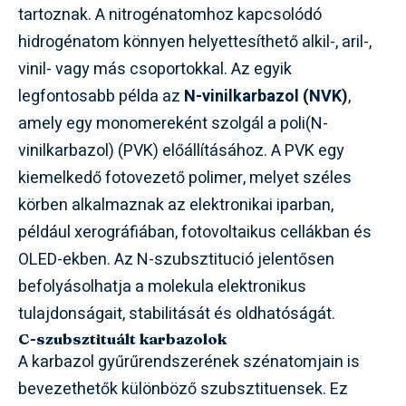
tartoznak. A nitrogénatomhoz kapcsolódó
hidrogénatom könnyen helyettesíthető alkil-, aril-,
vinil- vagy más csoportokkal. Az egyik
legfontosabb példa az
N-vinilkarbazol (NVK)
,
amely egy monomereként szolgál a poli(N-
vinilkarbazol) (PVK) előállításához. A PVK egy
kiemelkedő fotovezető polimer, melyet széles
körben alkalmaznak az elektronikai iparban,
például xerográfiában, fotovoltaikus cellákban és
OLED-ekben. Az N-szubsztitució jelentősen
befolyásolhatja a molekula elektronikus
tulajdonságait, stabilitását és oldhatóságát.
C-szubsztituált karbazolok
A karbazol gyűrűrendszerének szénatomjain is
bevezethetők különböző szubsztituensek. Ez