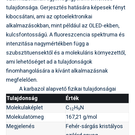
tulajdonsága. Gerjesztés hatására képesek fényt
kibocsátani, ami az optoelektronikai
alkalmazásokban, mint például az OLED-ekben,
kulcsfontosságú. A fluoreszcencia spektruma és
intenzitása nagymértékben függ a
szubsztituensektől és a molekuláris környezettől,
ami lehetőséget ad a tulajdonságok
finomhangolására a kívánt alkalmazásnak
megfelelően.
A karbazol alapvető fizikai tulajdonságai
Tulajdonság
Érték
Molekulaképlet
C
H
N
12
9
Molekulatömeg
167,21 g/mol
Megjelenés
Fehér-sárgás kristályos