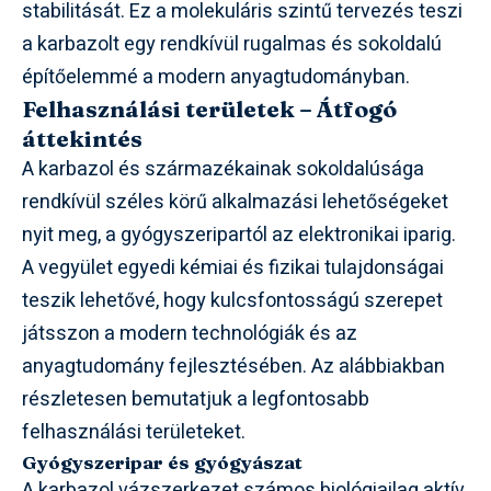
stabilitását. Ez a molekuláris szintű tervezés teszi
a karbazolt egy rendkívül rugalmas és sokoldalú
építőelemmé a modern anyagtudományban.
Felhasználási területek – Átfogó
áttekintés
A karbazol és származékainak sokoldalúsága
rendkívül széles körű alkalmazási lehetőségeket
nyit meg, a gyógyszeripartól az elektronikai iparig.
A vegyület egyedi kémiai és fizikai tulajdonságai
teszik lehetővé, hogy kulcsfontosságú szerepet
játsszon a modern technológiák és az
anyagtudomány fejlesztésében. Az alábbiakban
részletesen bemutatjuk a legfontosabb
felhasználási területeket.
Gyógyszeripar és gyógyászat
A karbazol vázszerkezet számos biológiailag aktív