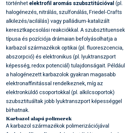
történhet
elektrofil aromás szubsztitúcióval
(pl.
halogénezés, nitrálás, szulfonálás, Friedel-Crafts
alkilezés/acilálás) vagy palládium-katalizált
keresztkapcsolási reakciókkal. A szubsztituensek
típusa és pozíciója drámaian befolyásolhatja a
karbazol származékok optikai (pl. fluoreszcencia,
abszorpció) és elektronikus (pl. lyuktranszport
képesség, redox potenciál) tulajdonságait. Például
a halogénezett karbazolok gyakran magasabb
elektronaffinitással rendelkeznek, míg az
elektronküldő csoportokkal (pl. alkilcsoportok)
szubsztituáltak jobb lyuktranszport képességgel
bírhatnak.
Karbazol alapú polimerek
A karbazol származékok polimerizációjával