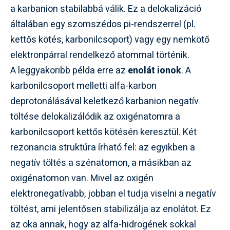
a karbanion stabilabbá válik. Ez a delokalizáció
általában egy szomszédos pi-rendszerrel (pl.
kettős kötés, karbonilcsoport) vagy egy nemkötő
elektronpárral rendelkező atommal történik.
A leggyakoribb példa erre az
enolát ionok
. A
karbonilcsoport melletti alfa-karbon
deprotonálásával keletkező karbanion negatív
töltése delokalizálódik az oxigénatomra a
karbonilcsoport kettős kötésén keresztül. Két
rezonancia struktúra írható fel: az egyikben a
negatív töltés a szénatomon, a másikban az
oxigénatomon van. Mivel az oxigén
elektronegatívabb, jobban el tudja viselni a negatív
töltést, ami jelentősen stabilizálja az enolátot. Ez
az oka annak, hogy az alfa-hidrogének sokkal