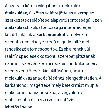
A szerves kémia világában a molekulák
átalakulása, új kötések létrejötte és a komplex
szerkezetek felépítése alapvető fontosságú. Ezen
átalakulások kulcsfontosságú intermedierjei
között találjuk a
karbanionokat
, amelyek a
szénatomon elhelyezkedő negatív töltéssel
rendelkező atomcsoportok. Ezek a rendkívül
reaktív speciesek központi szerepet játszanak
számos szerves kémiai reakcióban, különösen a
szén-szén kötések kialakításában, ami a
molekulák vázának építéséhez elengedhetetlen. A
karbanionok megértése mély betekintést nyújt a
reakciómechanizmusokba, a vegyületek
stabilitásába és a szerves szintézis
lehetőségeibe.