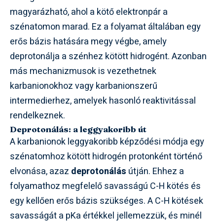
magyarázható, ahol a kötő elektronpár a
szénatomon marad. Ez a folyamat általában egy
erős bázis hatására megy végbe, amely
deprotonálja a szénhez kötött hidrogént. Azonban
más mechanizmusok is vezethetnek
karbanionokhoz vagy karbanionszerű
intermedierhez, amelyek hasonló reaktivitással
rendelkeznek.
Deprotonálás: a leggyakoribb út
A karbanionok leggyakoribb képződési módja egy
szénatomhoz kötött hidrogén protonként történő
elvonása, azaz
deprotonálás
útján. Ehhez a
folyamathoz megfelelő savasságú C-H kötés és
egy kellően erős bázis szükséges. A C-H kötések
savasságát a pKa értékkel jellemezzük, és minél