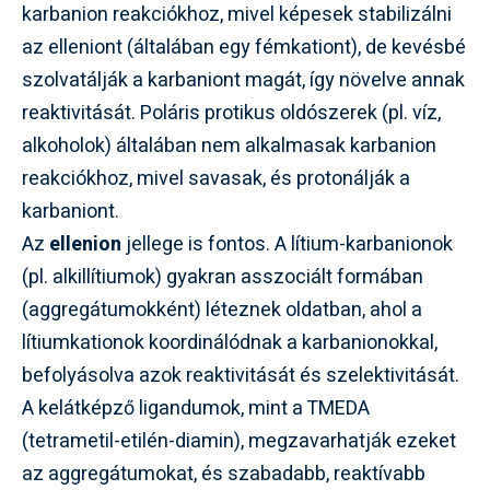
karbanion reakciókhoz, mivel képesek stabilizálni
az elleniont (általában egy fémkationt), de kevésbé
szolvatálják a karbaniont magát, így növelve annak
reaktivitását. Poláris protikus oldószerek (pl. víz,
alkoholok) általában nem alkalmasak karbanion
reakciókhoz, mivel savasak, és protonálják a
karbaniont.
Az
ellenion
jellege is fontos. A lítium-karbanionok
(pl. alkillítiumok) gyakran asszociált formában
(aggregátumokként) léteznek oldatban, ahol a
lítiumkationok koordinálódnak a karbanionokkal,
befolyásolva azok reaktivitását és szelektivitását.
A kelátképző ligandumok, mint a TMEDA
(tetrametil-etilén-diamin), megzavarhatják ezeket
az aggregátumokat, és szabadabb, reaktívabb