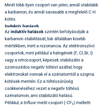
Minél több ilyen csoport van jelen, annál stabilabb
a karbanion, és annál savasabb a megfelelő C-H
kötés.
Induktív hatások
Az
induktív hatások
szintén befolyásolják a
karbanion stabilitását, bár általában kisebb
mértékben, mint a rezonancia. Az elektronszívó
csoportok, mint például a halogének (F, Cl, Br, I)
vagy a nitrocsoport, képesek stabilizálni a
szomszédos negatív töltést azáltal, hogy
elektronokat vonnak el a szénatomtól a szigma
kötések mentén. Ez a töltéssűrűség
csökkenéséhez vezet a negatív töltésű
szénatomon, ami stabilizáló hatású.
Például, a trifluor-metil-csoport (-CF
) melletti
3