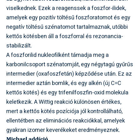
viselkednek. Ezek a reagenssek a foszfor-ilidek,
amelyek egy pozitív töltésű foszforatomot és egy
negatív töltésű szénatomot tartalmaznak, utóbbi
kettős kötésben áll a foszforral és rezonancia-
stabilizált.
A foszforilid nukleofilként támadja meg a
karbonilcsoport szénatomját, egy négytagú gyűrűs
intermedier (oxafoszfetán) képződése után. Ez az
intermedier aztán bomlik, és egy alkén (új C=C
kettős kötés) és egy trifenilfoszfin-oxid molekula
keletkezik. A Wittig reakció különösen értékes,
mert a kettős kötés pozíciója jól kontrollálható,
ellentétben az eliminációs reakciókkal, amelyek
gyakran izomer keverékeket eredményeznek.
Michael addíció