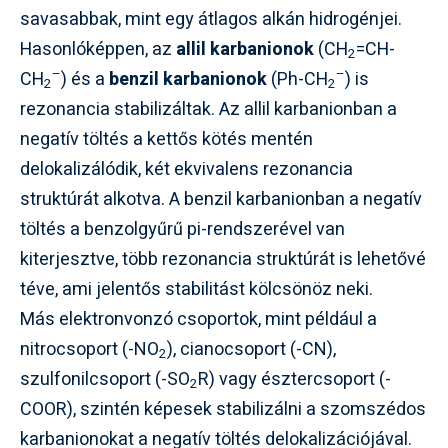
savasabbak, mint egy átlagos alkán hidrogénjei.
Hasonlóképpen, az
allil karbanionok
(CH
=CH-
2
–
–
CH
) és a
benzil karbanionok
(Ph-CH
) is
2
2
rezonancia stabilizáltak. Az allil karbanionban a
negatív töltés a kettős kötés mentén
delokalizálódik, két ekvivalens rezonancia
struktúrát alkotva. A benzil karbanionban a negatív
töltés a benzolgyűrű pi-rendszerével van
kiterjesztve, több rezonancia struktúrát is lehetővé
téve, ami jelentős stabilitást kölcsönöz neki.
Más elektronvonzó csoportok, mint például a
nitrocsoport (-NO
), cianocsoport (-CN),
2
szulfonilcsoport (-SO
R) vagy észtercsoport (-
2
COOR), szintén képesek stabilizálni a szomszédos
karbanionokat a negatív töltés delokalizációjával.