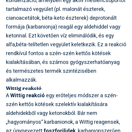
kondenzáció, amelyben egy aktív metiléncsoportot
tartalmazó vegyület (pl. malonát észterek,
cianoacetátok, béta-keto észterek) deprotonált
formája (karbanionja) reagál egy aldehiddel vagy
ketonnal. Ezt követően víz eliminálódik, és egy
alfa,béta-telítetlen vegyület keletkezik. Ez a reakció
rendkívül fontos a szén-szén kettős kötések
kialakításában, és számos gyógyszerhatóanyag
és természetes termék szintézisében
alkalmazzák.
Wittig reakció
A
Wittig reakció
egy erőteljes módszer a szén-
szén kettős kötések szelektív kialakítására
aldehidekből vagy ketonokból. Bár nem
„hagyományos” karbanionok, a Wittig reagensek,
az úgynevezett
foszforilidek
, karbanionszerűen