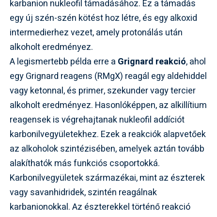
karbanion nukleofil támadásához. Ez a támadás
egy új szén-szén kötést hoz létre, és egy alkoxid
intermedierhez vezet, amely protonálás után
alkoholt eredményez.
A legismertebb példa erre a
Grignard reakció
, ahol
egy Grignard reagens (RMgX) reagál egy aldehiddel
vagy ketonnal, és primer, szekunder vagy tercier
alkoholt eredményez. Hasonlóképpen, az alkillítium
reagensek is végrehajtanak nukleofil addíciót
karbonilvegyületekhez. Ezek a reakciók alapvetőek
az alkoholok szintézisében, amelyek aztán tovább
alakíthatók más funkciós csoportokká.
Karbonilvegyületek származékai, mint az észterek
vagy savanhidridek, szintén reagálnak
karbanionokkal. Az észterekkel történő reakció