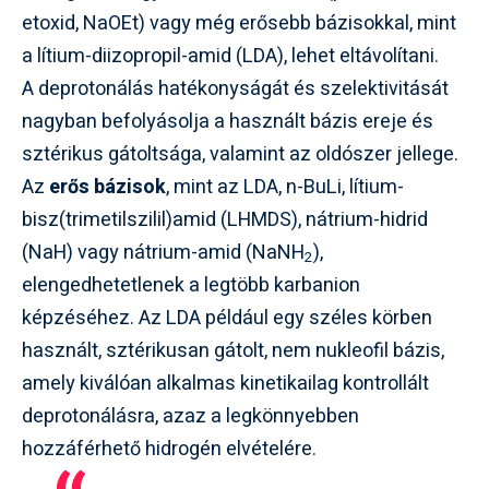
etoxid, NaOEt) vagy még erősebb bázisokkal, mint
a lítium-diizopropil-amid (LDA), lehet eltávolítani.
A deprotonálás hatékonyságát és szelektivitását
nagyban befolyásolja a használt bázis ereje és
sztérikus gátoltsága, valamint az oldószer jellege.
Az
erős bázisok
, mint az LDA, n-BuLi, lítium-
bisz(trimetilszilil)amid (LHMDS), nátrium-hidrid
(NaH) vagy nátrium-amid (NaNH
),
2
elengedhetetlenek a legtöbb karbanion
képzéséhez. Az LDA például egy széles körben
használt, sztérikusan gátolt, nem nukleofil bázis,
amely kiválóan alkalmas kinetikailag kontrollált
deprotonálásra, azaz a legkönnyebben
hozzáférhető hidrogén elvételére.