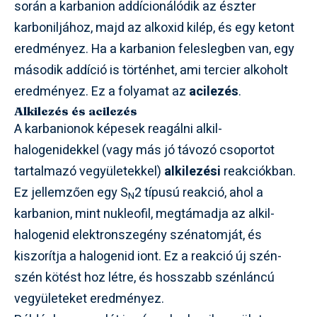
során a karbanion addícionálódik az észter
karboniljához, majd az alkoxid kilép, és egy ketont
eredményez. Ha a karbanion feleslegben van, egy
második addíció is történhet, ami tercier alkoholt
eredményez. Ez a folyamat az
acilezés
.
Alkilezés és acilezés
A karbanionok képesek reagálni alkil-
halogenidekkel (vagy más jó távozó csoportot
tartalmazó vegyületekkel)
alkilezési
reakciókban.
Ez jellemzően egy S
2 típusú reakció, ahol a
N
karbanion, mint nukleofil, megtámadja az alkil-
halogenid elektronszegény szénatomját, és
kiszorítja a halogenid iont. Ez a reakció új szén-
szén kötést hoz létre, és hosszabb szénláncú
vegyületeket eredményez.