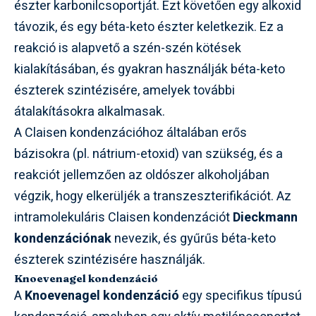
észter karbonilcsoportját. Ezt követően egy alkoxid
távozik, és egy béta-keto észter keletkezik. Ez a
reakció is alapvető a szén-szén kötések
kialakításában, és gyakran használják béta-keto
észterek szintézisére, amelyek további
átalakításokra alkalmasak.
A Claisen kondenzációhoz általában erős
bázisokra (pl. nátrium-etoxid) van szükség, és a
reakciót jellemzően az oldószer alkoholjában
végzik, hogy elkerüljék a transzeszterifikációt. Az
intramolekuláris Claisen kondenzációt
Dieckmann
kondenzációnak
nevezik, és gyűrűs béta-keto
észterek szintézisére használják.
Knoevenagel kondenzáció
A
Knoevenagel kondenzáció
egy specifikus típusú