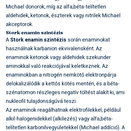
Michael donorok, míg az alfa,béta-telítetlen
aldehidek, ketonok, észterek vagy nitrilek Michael
akceptorok.
Stork enamin szintézis
A
Stork enamin szintézis
során enaminokat
használnak karbanion ekvivalensként. Az
enaminok ketonok vagy aldehidek szekunder
aminokkal való reakciójával keletkeznek. Az
enaminokban a nitrogén nemkötő elektronpárja
delokalizálódik a kettős kötés mentén, és a béta-
szénatomon részleges negatív töltést alakít ki, ami
nukleofil tulajdonságúvá teszi.
Az enaminok reagálhatnak elektrofilekkel, például
alkil-halogenidekkel (alkilezés) vagy alfa,béta-
telítetlen karbonilvegyületekkel (Michael addíció). A