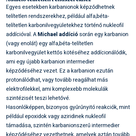
Egyes esetekben karbanionok képződhetnek
telítetlen rendszerekhez, például alfa,béta-
telítetlen karbonilvegyületekhez történő nukleofil
addícióval. A
Michael addíció
során egy karbanion
(vagy enolát) egy alfa,béta-telítetlen
karbonilvegyület kettős kötéséhez addícionálódik,
ami egy újabb karbanion intermedier
képződéséhez vezet. Ez a karbanion ezután
protonálódhat, vagy tovább reagálhat más
elektrofilekkel, ami komplexebb molekulák
szintézisét teszi lehetővé.
Hasonlóképpen, bizonyos gyűrűnyitó reakciók, mint
például epoxidok vagy aziridinek nukleofil
támadása, szintén karbanionszerű intermedier
képződéséhez vezethetnek, amelyek aztán tovább