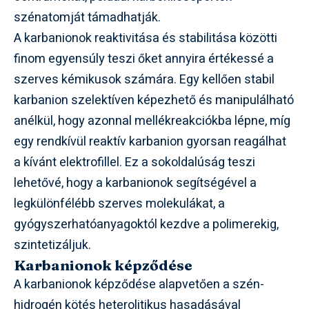
szénatomját támadhatják.
A karbanionok reaktivitása és stabilitása közötti
finom egyensúly teszi őket annyira értékessé a
szerves kémikusok számára. Egy kellően stabil
karbanion szelektíven képezhető és manipulálható
anélkül, hogy azonnal mellékreakciókba lépne, míg
egy rendkívül reaktív karbanion gyorsan reagálhat
a kívánt elektrofillel. Ez a sokoldalúság teszi
lehetővé, hogy a karbanionok segítségével a
legkülönfélébb szerves molekulákat, a
gyógyszerhatóanyagoktól kezdve a polimerekig,
szintetizáljuk.
Karbanionok képződése
A karbanionok képződése alapvetően a szén-
hidrogén kötés heterolitikus hasadásával