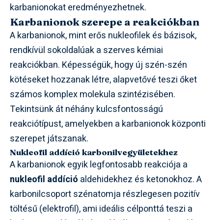
karbanionokat eredményezhetnek.
Karbanionok szerepe a reakciókban
A karbanionok, mint erős nukleofilek és bázisok,
rendkívül sokoldalúak a szerves kémiai
reakciókban. Képességük, hogy új szén-szén
kötéseket hozzanak létre, alapvetővé teszi őket
számos komplex molekula szintézisében.
Tekintsünk át néhány kulcsfontosságú
reakciótípust, amelyekben a karbanionok központi
szerepet játszanak.
Nukleofil addíció karbonilvegyületekhez
A karbanionok egyik legfontosabb reakciója a
nukleofil addíció
aldehidekhez és ketonokhoz. A
karbonilcsoport szénatomja részlegesen pozitív
töltésű (elektrofil), ami ideális célponttá teszi a