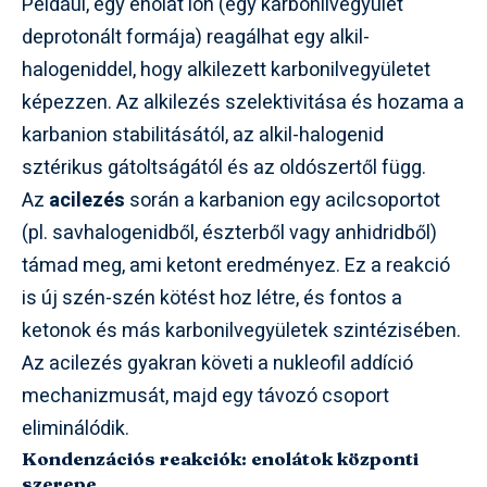
Például, egy enolát ion (egy karbonilvegyület
deprotonált formája) reagálhat egy alkil-
halogeniddel, hogy alkilezett karbonilvegyületet
képezzen. Az alkilezés szelektivitása és hozama a
karbanion stabilitásától, az alkil-halogenid
sztérikus gátoltságától és az oldószertől függ.
Az
acilezés
során a karbanion egy acilcsoportot
(pl. savhalogenidből, észterből vagy anhidridből)
támad meg, ami ketont eredményez. Ez a reakció
is új szén-szén kötést hoz létre, és fontos a
ketonok és más karbonilvegyületek szintézisében.
Az acilezés gyakran követi a nukleofil addíció
mechanizmusát, majd egy távozó csoport
eliminálódik.
Kondenzációs reakciók: enolátok központi
szerepe