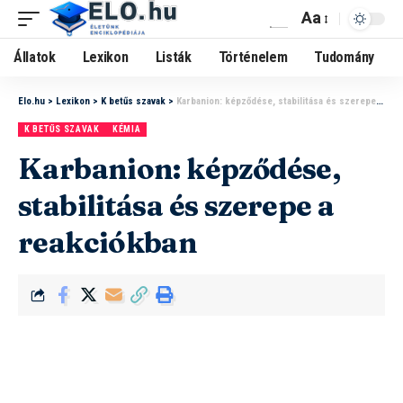
Aa
Állatok
Lexikon
Listák
Történelem
Tudomány
Elo.hu
>
Lexikon
>
K betűs szavak
>
Karbanion: képződése, stabilitása és szerepe a reakciókban
K BETŰS SZAVAK
KÉMIA
Karbanion: képződése,
stabilitása és szerepe a
reakciókban