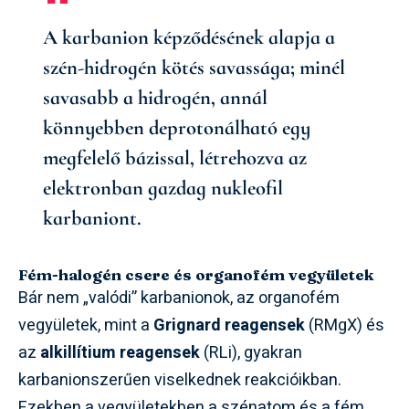
A karbanion képződésének alapja a
szén-hidrogén kötés savassága; minél
savasabb a hidrogén, annál
könnyebben deprotonálható egy
megfelelő bázissal, létrehozva az
elektronban gazdag nukleofil
karbaniont.
Fém-halogén csere és organofém vegyületek
Bár nem „valódi” karbanionok, az organofém
vegyületek, mint a
Grignard reagensek
(RMgX) és
az
alkillítium reagensek
(RLi), gyakran
karbanionszerűen viselkednek reakcióikban.
Ezekben a vegyületekben a szénatom és a fém