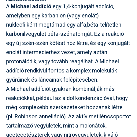
A
Michael addíció
egy 1,4-konjugált addíció,
amelyben egy karbanion (vagy enolát)
nukleofilként megtámad egy alfa,béta-telítetlen
karbonilvegyület béta-szénatomját. Ez a reakció
egy új szén-szén kötést hoz létre, és egy konjugált
enolát intermedierhez vezet, amely aztán
protonálódik, vagy tovább reagálhat. A Michael
addíció rendkívül fontos a komplex molekulák
gyűrűinek és láncainak felépítésében.
A Michael addíciót gyakran kombinálják más
reakciókkal, például az aldol kondenzációval, hogy
még komplexebb szerkezeteket hozzanak létre
(pl. Robinson annelláció). Az aktív metiléncsoportot
tartalmazó vegyületek, mint a malonátok,
acetecetészterek vagy nitrovegyületek, kiváló