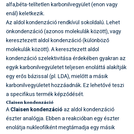
alfa,béta-telítetlen karbonilvegyület (enon vagy
enál) keletkezik.
Az aldol kondenzáció rendkívül sokoldalú. Lehet
önkondenzáció (azonos molekulák között), vagy
keresztezett aldol kondenzáció (különböző
molekulák között). A keresztezett aldol
kondenzáció szelektivitása érdekében gyakran az
egyik karbonilvegyületet teljesen enoláttá alakítják
egy erős bázissal (pl. LDA), mielőtt a másik
karbonilvegyületet hozzáadnák. Ez lehetővé teszi
a specifikus termék képződését.
Claisen kondenzáció
A
Claisen kondenzáció
az aldol kondenzáció
észter analógja. Ebben a reakcióban egy észter
enolátja nukleofilként megtámadja egy másik