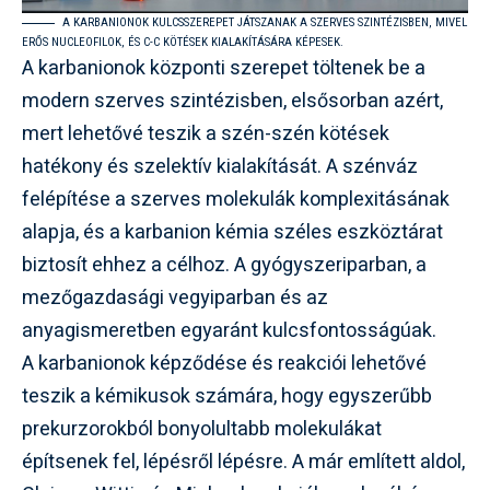
A KARBANIONOK KULCSSZEREPET JÁTSZANAK A SZERVES SZINTÉZISBEN, MIVEL
ERŐS NUCLEOFILOK, ÉS C-C KÖTÉSEK KIALAKÍTÁSÁRA KÉPESEK.
A karbanionok központi szerepet töltenek be a
modern szerves szintézisben, elsősorban azért,
mert lehetővé teszik a szén-szén kötések
hatékony és szelektív kialakítását. A szénváz
felépítése a szerves molekulák komplexitásának
alapja, és a karbanion kémia széles eszköztárat
biztosít ehhez a célhoz. A gyógyszeriparban, a
mezőgazdasági vegyiparban és az
anyagismeretben egyaránt kulcsfontosságúak.
A karbanionok képződése és reakciói lehetővé
teszik a kémikusok számára, hogy egyszerűbb
prekurzorokból bonyolultabb molekulákat
építsenek fel, lépésről lépésre. A már említett aldol,