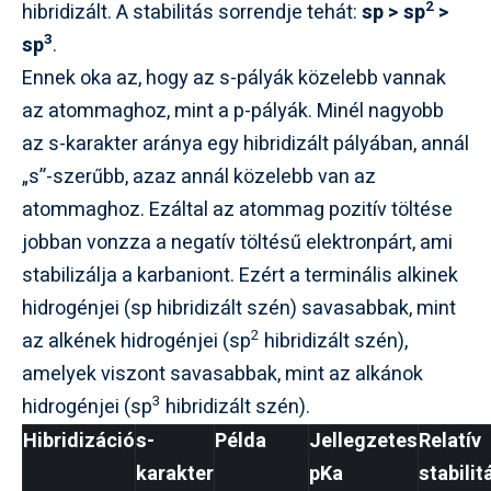
2
hibridizált. A stabilitás sorrendje tehát:
sp > sp
>
3
sp
.
Ennek oka az, hogy az s-pályák közelebb vannak
az atommaghoz, mint a p-pályák. Minél nagyobb
az s-karakter aránya egy hibridizált pályában, annál
„s”-szerűbb, azaz annál közelebb van az
atommaghoz. Ezáltal az atommag pozitív töltése
jobban vonzza a negatív töltésű elektronpárt, ami
stabilizálja a karbaniont. Ezért a terminális alkinek
hidrogénjei (sp hibridizált szén) savasabbak, mint
2
az alkének hidrogénjei (sp
hibridizált szén),
amelyek viszont savasabbak, mint az alkánok
3
hidrogénjei (sp
hibridizált szén).
Hibridizáció
s-
Példa
Jellegzetes
Relatív
karakter
pKa
stabilit