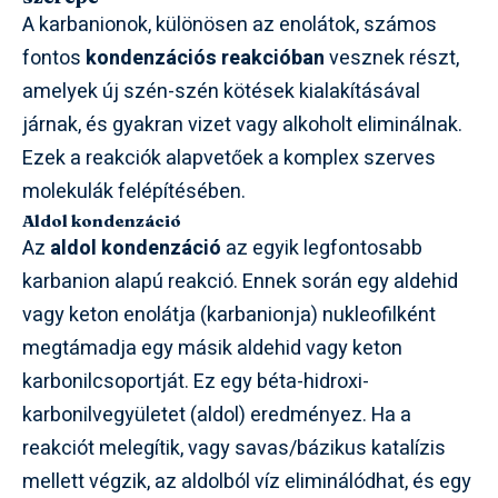
A karbanionok, különösen az enolátok, számos
fontos
kondenzációs reakcióban
vesznek részt,
amelyek új szén-szén kötések kialakításával
járnak, és gyakran vizet vagy alkoholt eliminálnak.
Ezek a reakciók alapvetőek a komplex szerves
molekulák felépítésében.
Aldol kondenzáció
Az
aldol kondenzáció
az egyik legfontosabb
karbanion alapú reakció. Ennek során egy aldehid
vagy keton enolátja (karbanionja) nukleofilként
megtámadja egy másik aldehid vagy keton
karbonilcsoportját. Ez egy béta-hidroxi-
karbonilvegyületet (aldol) eredményez. Ha a
reakciót melegítik, vagy savas/bázikus katalízis
mellett végzik, az aldolból víz eliminálódhat, és egy