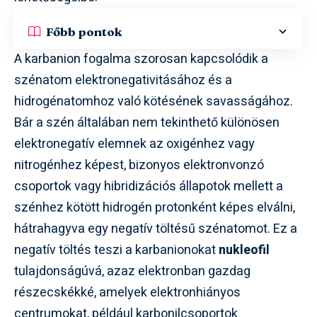
Főbb pontok
A karbanion fogalma szorosan kapcsolódik a
szénatom elektronegativitásához és a
hidrogénatomhoz való kötésének savasságához.
Bár a szén általában nem tekinthető különösen
elektronegatív elemnek az oxigénhez vagy
nitrogénhez képest, bizonyos elektronvonzó
csoportok vagy hibridizációs állapotok mellett a
szénhez kötött hidrogén protonként képes elválni,
hátrahagyva egy negatív töltésű szénatomot. Ez a
negatív töltés teszi a karbanionokat
nukleofil
tulajdonságúvá, azaz elektronban gazdag
részecskékké, amelyek elektronhiányos
centrumokat, például karbonilcsoportok