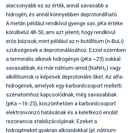
alacsonyabb ez az érték, annál savasabb a
hidrogén, és annál könnyebben deprotonálható.
A metán például rendkívül gyenge sav, pKa értéke
körülbelül 48-50, ami azt jelenti, hogy rendkívül
erős bázisok, mint például az n-butillítium (n-BuLi)
szükségesek a deprotonálásához. Ezzel szemben
a terminális alkinek hidrogénjei (pKa ~25) sokkal
savasabbak, és már nátrium-amid (NaNH
) vagy
2
alkillítiumok is képesek deprotonálni őket. Az alfa-
hidrogének, amelyek egy karbonilcsoport melletti
szénatomhoz kapcsolódnak, még savasabbak
(pKa ~16-25), köszönhetően a karbonilcsoport
elektronvonzó hatásának és a keletkező enolát
rezonancia stabilizációjának. Ezeket a
hidrogéneket gyakran alkoxidokkal (pl. nátrium-