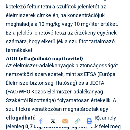
kötelező feltüntetni a szulfitok jelenlétét az
élelmiszerek címkéjén, ha koncentrációjuk
meghaladja a 10 mg/kg vagy 10 mg/liter értéket.
Ez a jelölés lehetővé teszi az érzékeny egyének
számára, hogy elkerüljék a szulfitot tartalmazó
termékeket.
ADR (elfogadható napi bevitel)
Az élelmiszer-adalékanyagok biztonságosságát
nemzetközi szervezetek, mint az EFSA (Európai
Élelmiszerbiztonsági Hatóság) és a JECFA
(FAO/WHO Közös Élelmiszer-adalékanyag
Szakértői Bizottsága) folyamatosan értékelik. A
szulfitokra vonatkozóan meghatároztak egy
elfogadható napi beviteli értéket (ADR)
, amely
jelenleg
0,7 mg/testtömeg-kg
SO
-nek felel meg.
2