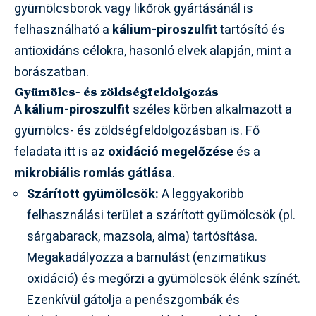
gyümölcsborok vagy likőrök gyártásánál is
felhasználható a
kálium-piroszulfit
tartósító és
antioxidáns célokra, hasonló elvek alapján, mint a
borászatban.
Gyümölcs- és zöldségfeldolgozás
A
kálium-piroszulfit
széles körben alkalmazott a
gyümölcs- és zöldségfeldolgozásban is. Fő
feladata itt is az
oxidáció megelőzése
és a
mikrobiális romlás gátlása
.
Szárított gyümölcsök:
A leggyakoribb
felhasználási terület a szárított gyümölcsök (pl.
sárgabarack, mazsola, alma) tartósítása.
Megakadályozza a barnulást (enzimatikus
oxidáció) és megőrzi a gyümölcsök élénk színét.
Ezenkívül gátolja a penészgombák és