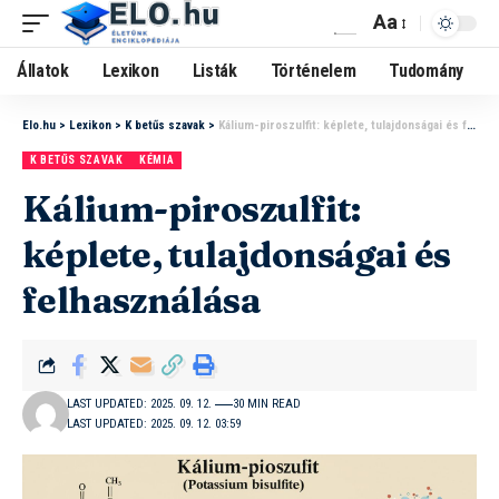
Aa
Állatok
Lexikon
Listák
Történelem
Tudomány
Elo.hu
>
Lexikon
>
K betűs szavak
>
Kálium-piroszulfit: képlete, tulajdonságai és felhasználása
K BETŰS SZAVAK
KÉMIA
Kálium-piroszulfit:
képlete, tulajdonságai és
felhasználása
LAST UPDATED: 2025. 09. 12.
30 MIN READ
LAST UPDATED: 2025. 09. 12. 03:59