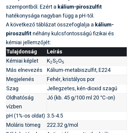
szempontból. Ezért a
kálium-piroszulfit
hatékonysága nagyban függ a pH-tól.
A következő táblázat összefoglalja a
kálium-
piroszulfit
néhány kulcsfontosságú fizikai és
kémiai jellemzőjét:
Tulajdonság
Leírás
Kémiai képlet
K
S
O
2
2
5
Más elnevezés
Kálium-metabiszulfit, E224
Megjelenés
Fehér, kristályos por
Szag
Jellegzetes, kén-dioxid szagú
Oldhatóság
Jó (kb. 45 g/100 ml 20 °C-on)
vízben
pH (1%-os oldat)
3.5-4.5
Moláris tömeg
222.32 g/mol