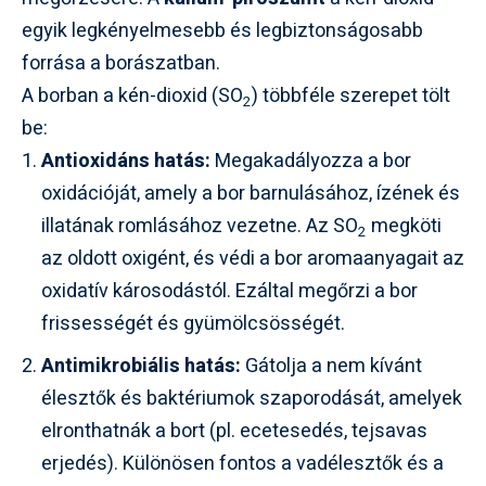
egyik legkényelmesebb és legbiztonságosabb
forrása a borászatban.
A borban a kén-dioxid (SO
) többféle szerepet tölt
2
be:
Antioxidáns hatás:
Megakadályozza a bor
oxidációját, amely a bor barnulásához, ízének és
illatának romlásához vezetne. Az SO
megköti
2
az oldott oxigént, és védi a bor aromaanyagait az
oxidatív károsodástól. Ezáltal megőrzi a bor
frissességét és gyümölcsösségét.
Antimikrobiális hatás:
Gátolja a nem kívánt
élesztők és baktériumok szaporodását, amelyek
elronthatnák a bort (pl. ecetesedés, tejsavas
erjedés). Különösen fontos a vadélesztők és a