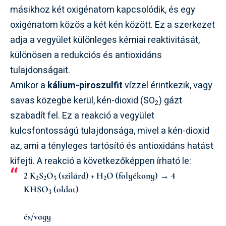
másikhoz két oxigénatom kapcsolódik, és egy
oxigénatom közös a két kén között. Ez a szerkezet
adja a vegyület különleges kémiai reaktivitását,
különösen a redukciós és antioxidáns
tulajdonságait.
Amikor a
kálium-piroszulfit
vízzel érintkezik, vagy
savas közegbe kerül, kén-dioxid (SO
) gázt
2
szabadít fel. Ez a reakció a vegyület
kulcsfontosságú tulajdonsága, mivel a kén-dioxid
az, ami a tényleges tartósító és antioxidáns hatást
kifejti. A reakció a következőképpen írható le:
2 K
S
O
(szilárd) + H
O (folyékony) → 4
2
2
5
2
KHSO
(oldat)
3
és/vagy