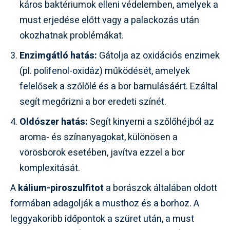
káros baktériumok elleni védelemben, amelyek a
must erjedése előtt vagy a palackozás után
okozhatnak problémákat.
Enzimgátló hatás:
Gátolja az oxidációs enzimek
(pl. polifenol-oxidáz) működését, amelyek
felelősek a szőlőlé és a bor barnulásáért. Ezáltal
segít megőrizni a bor eredeti színét.
Oldószer hatás:
Segít kinyerni a szőlőhéjból az
aroma- és színanyagokat, különösen a
vörösborok esetében, javítva ezzel a bor
komplexitását.
A
kálium-piroszulfitot
a borászok általában oldott
formában adagolják a musthoz és a borhoz. A
leggyakoribb időpontok a szüret után, a must