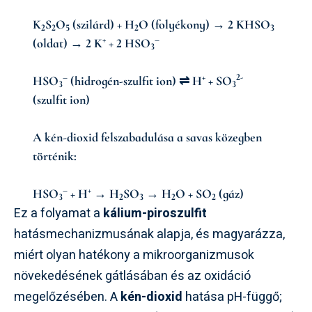
K
S
O
(szilárd) + H
O (folyékony) → 2 KHSO
2
2
5
2
3
+
–
(oldat) → 2 K
+ 2 HSO
3
–
+
2-
HSO
(hidrogén-szulfit ion) ⇌ H
+ SO
3
3
(szulfit ion)
A kén-dioxid felszabadulása a savas közegben
történik:
–
+
HSO
+ H
→ H
SO
→ H
O + SO
(gáz)
3
2
3
2
2
Ez a folyamat a
kálium-piroszulfit
hatásmechanizmusának alapja, és magyarázza,
miért olyan hatékony a mikroorganizmusok
növekedésének gátlásában és az oxidáció
megelőzésében. A
kén-dioxid
hatása pH-függő;