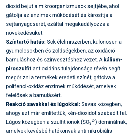
dioxid bejut a mikroorganizmusok sejtjébe, ahol
gátolja az enzimek működését és károsítja a
sejtanyagcserét, ezáltal megakadályozza a
növekedésüket.
Színtartó hatás:
Sok élelmiszerben, különösen a
gyümölcsökben és zöldségekben, az oxidáció
barnuláshoz és színvesztéshez vezet. A
kálium-
piroszulfit
antioxidáns tulajdonsága révén segít
megőrizni a termékek eredeti színét, gátolva a
polifenol-oxidáz enzimek működését, amelyek
felelősek a barnulásért.
Reakció savakkal és lúgokkal:
Savas közegben,
ahogy azt már említettük, kén-dioxidot szabadít fel.
2-
Lúgos közegben a szulfit ionok (SO
) dominálnak,
3
amelyek kevésbé hatékonyak antimikrobiális