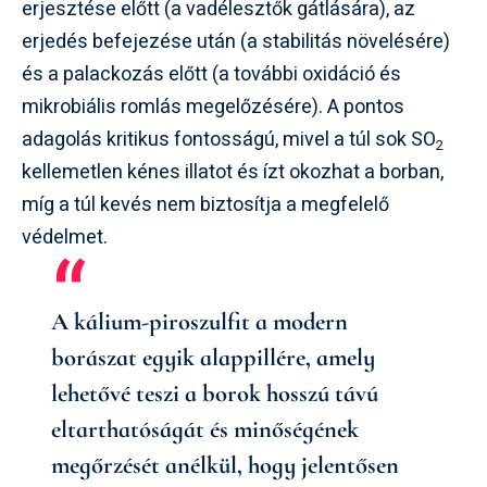
erjesztése előtt (a vadélesztők gátlására), az
erjedés befejezése után (a stabilitás növelésére)
és a palackozás előtt (a további oxidáció és
mikrobiális romlás megelőzésére). A pontos
adagolás kritikus fontosságú, mivel a túl sok SO
2
kellemetlen kénes illatot és ízt okozhat a borban,
míg a túl kevés nem biztosítja a megfelelő
védelmet.
A kálium-piroszulfit a modern
borászat egyik alappillére, amely
lehetővé teszi a borok hosszú távú
eltarthatóságát és minőségének
megőrzését anélkül, hogy jelentősen