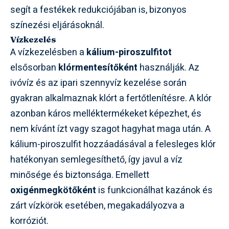
segít a festékek redukciójában is, bizonyos
színezési eljárásoknál.
Vízkezelés
A vízkezelésben a
kálium-piroszulfitot
elsősorban
klórmentesítőként
használják. Az
ivóvíz és az ipari szennyvíz kezelése során
gyakran alkalmaznak klórt a fertőtlenítésre. A klór
azonban káros melléktermékeket képezhet, és
nem kívánt ízt vagy szagot hagyhat maga után. A
kálium-piroszulfit hozzáadásával a felesleges klór
hatékonyan semlegesíthető, így javul a víz
minősége és biztonsága. Emellett
oxigénmegkötőként
is funkcionálhat kazánok és
zárt vízkörök esetében, megakadályozva a
korróziót.