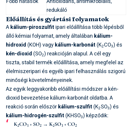
Főbb hatások
Antioxidáns, antimikrobiális,
redukáló
Előállítás és gyártási folyamatok
A
kálium-piroszulfit
ipari előállítása több lépésből
álló kémiai folyamat, amely általában
kálium-
hidroxid
(KOH) vagy
kálium-karbonát
(K
CO
) és
2
3
kén-dioxid
(SO
) reakcióján alapul. A cél egy
2
tiszta, stabil termék előállítása, amely megfelel az
élelmiszeripari és egyéb ipari felhasználás szigorú
minőségi követelményeinek.
Az egyik leggyakoribb előállítási módszer a kén-
dioxid bevezetése kálium-karbonát oldatba. A
reakció során először
kálium-szulfit
(K
SO
) és
2
3
kálium-hidrogén-szulfit
(KHSO
) képződik:
3
K
CO
+ SO
→ K
SO
+ CO
2
3
2
2
3
2