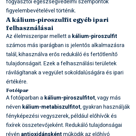
fogyasztói egészségvédelmi szempontok
figyelembevételével történik.
A kálium-piroszulfit egyéb ipari
felhasználásai
Az élelmiszeripar mellett a
kálium-piroszulfit
számos más iparágban is jelentős alkalmazásra
talál, kihasználva erős redukáló és fertőtlenítő
tulajdonságait. Ezek a felhasználási területek
rávilágítanak a vegyület sokoldalúságára és ipari
értékére.
Fotóipar
A fotóiparban a
kálium-piroszulfitot
, vagy más
néven
kálium-metabiszulfitot
, gyakran használják
fényképezési vegyszerek, például előhívók és
fixírek összetevőjeként. Redukáló tulajdonságai
révén
antioxidánsként
működik az előhívó