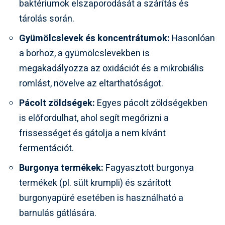
baktériumok elszaporodását a szárítás és
tárolás során.
Gyümölcslevek és koncentrátumok:
Hasonlóan
a borhoz, a gyümölcslevekben is
megakadályozza az oxidációt és a mikrobiális
romlást, növelve az eltarthatóságot.
Pácolt zöldségek:
Egyes pácolt zöldségekben
is előfordulhat, ahol segít megőrizni a
frissességet és gátolja a nem kívánt
fermentációt.
Burgonya termékek:
Fagyasztott burgonya
termékek (pl. sült krumpli) és szárított
burgonyapüré esetében is használható a
barnulás gátlására.