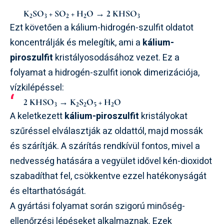
K
SO
+ SO
+ H
O → 2 KHSO
2
3
2
2
3
Ezt követően a kálium-hidrogén-szulfit oldatot
koncentrálják és melegítik, ami a
kálium-
piroszulfit
kristályosodásához vezet. Ez a
folyamat a hidrogén-szulfit ionok dimerizációja,
vízkilépéssel:
2 KHSO
→ K
S
O
+ H
O
3
2
2
5
2
A keletkezett
kálium-piroszulfit
kristályokat
szűréssel elválasztják az oldattól, majd mossák
és szárítják. A szárítás rendkívül fontos, mivel a
nedvesség hatására a vegyület idővel kén-dioxidot
szabadíthat fel, csökkentve ezzel hatékonyságát
és eltarthatóságát.
A gyártási folyamat során szigorú minőség-
ellenőrzési lépéseket alkalmaznak. Ezek