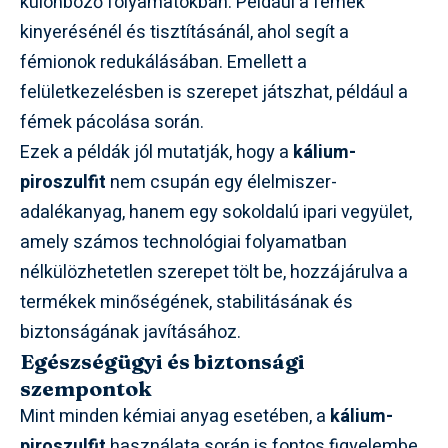
különböző folyamatokban. Például a fémek
kinyerésénél és tisztításánál, ahol segít a
fémionok redukálásában. Emellett a
felületkezelésben is szerepet játszhat, például a
fémek pácolása során.
Ezek a példák jól mutatják, hogy a
kálium-
piroszulfit
nem csupán egy élelmiszer-
adalékanyag, hanem egy sokoldalú ipari vegyület,
amely számos technológiai folyamatban
nélkülözhetetlen szerepet tölt be, hozzájárulva a
termékek minőségének, stabilitásának és
biztonságának javításához.
Egészségügyi és biztonsági
szempontok
Mint minden kémiai anyag esetében, a
kálium-
piroszulfit
használata során is fontos figyelembe