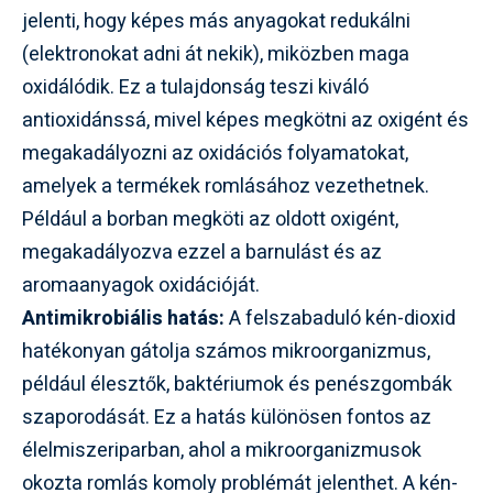
jelenti, hogy képes más anyagokat redukálni
(elektronokat adni át nekik), miközben maga
oxidálódik. Ez a tulajdonság teszi kiváló
antioxidánssá, mivel képes megkötni az oxigént és
megakadályozni az oxidációs folyamatokat,
amelyek a termékek romlásához vezethetnek.
Például a borban megköti az oldott oxigént,
megakadályozva ezzel a barnulást és az
aromaanyagok oxidációját.
Antimikrobiális hatás:
A felszabaduló kén-dioxid
hatékonyan gátolja számos mikroorganizmus,
például élesztők, baktériumok és penészgombák
szaporodását. Ez a hatás különösen fontos az
élelmiszeriparban, ahol a mikroorganizmusok
okozta romlás komoly problémát jelenthet. A kén-