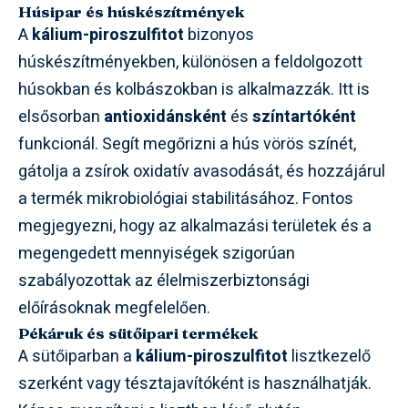
Húsipar és húskészítmények
A
kálium-piroszulfitot
bizonyos
húskészítményekben, különösen a feldolgozott
húsokban és kolbászokban is alkalmazzák. Itt is
elsősorban
antioxidánsként
és
színtartóként
funkcionál. Segít megőrizni a hús vörös színét,
gátolja a zsírok oxidatív avasodását, és hozzájárul
a termék mikrobiológiai stabilitásához. Fontos
megjegyezni, hogy az alkalmazási területek és a
megengedett mennyiségek szigorúan
szabályozottak az élelmiszerbiztonsági
előírásoknak megfelelően.
Pékáruk és sütőipari termékek
A sütőiparban a
kálium-piroszulfitot
lisztkezelő
szerként vagy tésztajavítóként is használhatják.