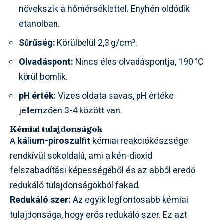
növekszik a hőmérséklettel. Enyhén oldódik
etanolban.
Sűrűség:
Körülbelül 2,3 g/cm³.
Olvadáspont:
Nincs éles olvadáspontja, 190 °C
körül bomlik.
pH érték:
Vizes oldata savas, pH értéke
jellemzően 3-4 között van.
Kémiai tulajdonságok
A
kálium-piroszulfit
kémiai reakciókészsége
rendkívül sokoldalú, ami a kén-dioxid
felszabadítási képességéből és az abból eredő
redukáló tulajdonságokból fakad.
Redukáló szer:
Az egyik legfontosabb kémiai
tulajdonsága, hogy erős redukáló szer. Ez azt