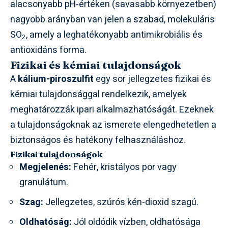
alacsonyabb pH-értéken (savasabb környezetben)
nagyobb arányban van jelen a szabad, molekuláris
SO
, amely a leghatékonyabb antimikrobiális és
2
antioxidáns forma.
Fizikai és kémiai tulajdonságok
A
kálium-piroszulfit
egy sor jellegzetes fizikai és
kémiai tulajdonsággal rendelkezik, amelyek
meghatározzák ipari alkalmazhatóságát. Ezeknek
a tulajdonságoknak az ismerete elengedhetetlen a
biztonságos és hatékony felhasználáshoz.
Fizikai tulajdonságok
Megjelenés:
Fehér, kristályos por vagy
granulátum.
Szag:
Jellegzetes, szúrós kén-dioxid szagú.
Oldhatóság:
Jól oldódik vízben, oldhatósága