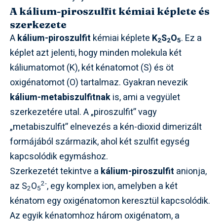
A kálium-piroszulfit kémiai képlete és
szerkezete
A
kálium-piroszulfit
kémiai képlete
K
S
O
. Ez a
2
2
5
képlet azt jelenti, hogy minden molekula két
káliumatomot (K), két kénatomot (S) és öt
oxigénatomot (O) tartalmaz. Gyakran nevezik
kálium-metabiszulfitnak
is, ami a vegyület
szerkezetére utal. A „piroszulfit” vagy
„metabiszulfit” elnevezés a kén-dioxid dimerizált
formájából származik, ahol két szulfit egység
kapcsolódik egymáshoz.
Szerkezetét tekintve a
kálium-piroszulfit
anionja,
2-
az S
O
, egy komplex ion, amelyben a két
2
5
kénatom egy oxigénatomon keresztül kapcsolódik.
Az egyik kénatomhoz három oxigénatom, a