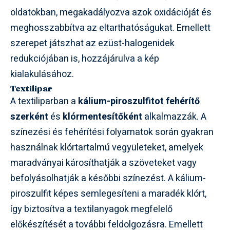
oldatokban, megakadályozva azok oxidációját és
meghosszabbítva az eltarthatóságukat. Emellett
szerepet játszhat az ezüst-halogenidek
redukciójában is, hozzájárulva a kép
kialakulásához.
Textilipar
A textiliparban a
kálium-piroszulfitot
fehérítő
szerként
és
klórmentesítőként
alkalmazzák. A
színezési és fehérítési folyamatok során gyakran
használnak klórtartalmú vegyületeket, amelyek
maradványai károsíthatják a szöveteket vagy
befolyásolhatják a későbbi színezést. A kálium-
piroszulfit képes semlegesíteni a maradék klórt,
így biztosítva a textilanyagok megfelelő
előkészítését a további feldolgozásra. Emellett