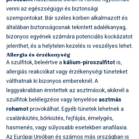
venni az egészségügyi és biztonsági
szempontokat. Bár széles körben alkalmazott és
általában biztonságosnak tekintett adalékanyag,
bizonyos egyének számára potenciális kockázatot
jelenthet, és a helytelen kezelés is veszélyes lehet.
Allergia és érzékenység
A szulfitok, beleértve a
kálium-piroszulfitot
is,
allergiás reakciókat vagy érzékenységi tüneteket
válthatnak ki bizonyos embereknél. A
leggyakrabban érintettek az asztmások, akiknél a
szulfitok belélegzése vagy lenyelése
asztmás
rohamot
provokálhat. Egyéb tünetek lehetnek a
csalánkiütés, bőrkiütés, fejfájás, émelygés,
hasmenés, vagy súlyosabb esetekben anafilaxia.
Az Európai Unióban és számos más országban is