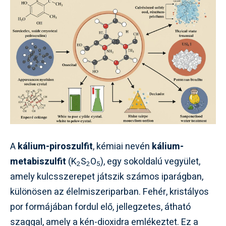
A
kálium-piroszulfit
, kémiai nevén
kálium-
metabiszulfit
(K
S
O
), egy sokoldalú vegyület,
2
2
5
amely kulcsszerepet játszik számos iparágban,
különösen az élelmiszeriparban. Fehér, kristályos
por formájában fordul elő, jellegzetes, átható
szaggal, amely a kén-dioxidra emlékeztet. Ez a