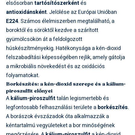
elsősorban
tartósítószerként
és
antioxidánsként
. Jelölése az Európai Unióban
E224
. Számos élelmiszerben megtalálható, a
boroktól és söröktől kezdve a szárított
gyümölcsökön át a feldolgozott
húskészítményekig. Hatékonysága a kén-dioxid
felszabadítási képességében rejlik, amely gátolja
a mikrobiális növekedést és az oxidációs
folyamatokat.
Borkészítés: a kén-dioxid szerepe és a kálium-
piroszulfit előnyei
A
kálium-piroszulfit
talán legismertebb és
legfontosabb felhasználási területe a
borkészítés
.
A borászok évszázadok óta alkalmazzák a
kéntartalmú vegyületeket a bor minőségének
megőrzésére. A
kálium-piroszulfit
a kén-dioxid