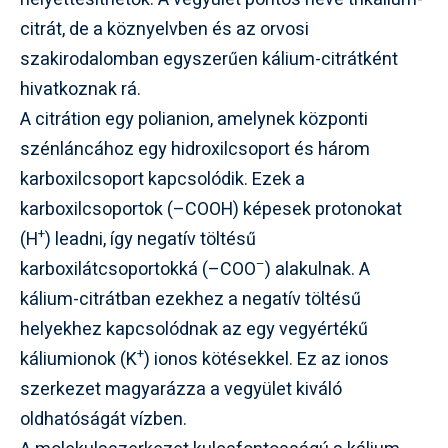
citrát, de a köznyelvben és az orvosi
szakirodalomban egyszerűen kálium-citrátként
hivatkoznak rá.
A citrátion egy polianion, amelynek központi
szénláncához egy hidroxilcsoport és három
karboxilcsoport kapcsolódik. Ezek a
karboxilcsoportok (–COOH) képesek protonokat
+
(H
) leadni, így negatív töltésű
–
karboxilátcsoportokká (–COO
) alakulnak. A
kálium-citrátban ezekhez a negatív töltésű
helyekhez kapcsolódnak az egy vegyértékű
+
káliumionok (K
) ionos kötésekkel. Ez az ionos
szerkezet magyarázza a vegyület kiváló
oldhatóságát vízben.