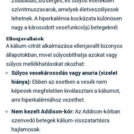
zsibbadás, bizsergés, és súlyos esetekben
szívritmuszavarok, amelyek életveszélyesek
lehetnek. A hiperkalémia kockázata különösen
nagy a károsodott vesefunkciójú betegeknél.
Ellenjavallatok
A kálium-citrát alkalmazása ellenjavallt bizonyos
állapotokban, mivel súlyosbíthatja azokat vagy
súlyos mellékhatásokat okozhat:
Súlyos vesekárosodás vagy anuria (vizelet
hiánya):
Ebben az esetben a vesék nem
képesek megfelelően kiválasztani a káliumot,
ami hiperkalémiához vezethet.
Nem kezelt Addison-kór:
Az Addison-kórban
szenvedő betegek kálium-visszatartásra
hajlamosak.