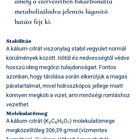
amely a szervezetben bikarbonáttá
metabolizálódva jelentős lúgosító
hatást fejt ki.
Stabilitás
A kálium-citrát viszonylag stabil vegyület normál
körülmények között. Hőtől és nedvességtől védve
hosszú ideig megőrzi tulajdonságait. Fontos
azonban, hogy tárolása során elkerüljük a magas
páratartalmat, mivel hidroszkópos jellege miatt
könnyen megköti a vizet, ami minőségi romláshoz
vezethet.
Molekulatömeg
A kálium-citrát (K
C
H
O
) molekulatömege
3
6
5
7
megközelítőleg 306,39 g/mol (vízmentes