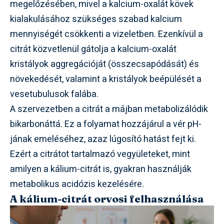
megelőzésében, mivel a kalcium-oxalát kövek
kialakulásához szükséges szabad kalcium
mennyiségét csökkenti a vizeletben. Ezenkívül a
citrát közvetlenül gátolja a kalcium-oxalát
kristályok aggregációját (összecsapódását) és
növekedését, valamint a kristályok beépülését a
vesetubulusok falába.
A szervezetben a citrát a májban metabolizálódik
bikarbonáttá. Ez a folyamat hozzájárul a vér pH-
jának emeléséhez, azaz lúgosító hatást fejt ki.
Ezért a citrátot tartalmazó vegyületeket, mint
amilyen a kálium-citrát is, gyakran használják
metabolikus acidózis kezelésére.
A kálium-citrát orvosi felhasználása