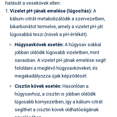
hatását a vesekövek ellen:
Vizelet pH-jának emelése (lúgosítás):
A
kálium-citrát metabolizálódik a szervezetben,
bikarbonátot termelve, amely a vizelet pH-ját
lúgosabbá teszi (növeli a pH-értékét).
Húgysavkövek esetén:
A húgysav sokkal
jobban oldódik lúgosabb vizeletben, mint
savasban. A vizelet pH-jának emelése segít
feloldani a meglévő húgysavköveket, és
megakadályozza újak képződését.
Cisztin kövek esetén:
Hasonlóan a
húgysavhoz, a cisztin is jobban oldódik
lúgosabb környezetben, így a kálium-citrát
segíthet a cisztin kövek oldhatóságának