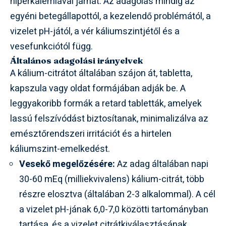
hiperkalémiával járhat. Az adagolás mindig az
egyéni betegállapottól, a kezelendő problémától, a
vizelet pH-jától, a vér káliumszintjétől és a
vesefunkciótól függ.
Általános adagolási irányelvek
A kálium-citrátot általában szájon át, tabletta,
kapszula vagy oldat formájában adják be. A
leggyakoribb formák a retard tabletták, amelyek
lassú felszívódást biztosítanak, minimalizálva az
emésztőrendszeri irritációt és a hirtelen
káliumszint-emelkedést.
Vesekő megelőzésére:
Az adag általában napi
30-60 mEq (milliekvivalens) kálium-citrát, több
részre elosztva (általában 2-3 alkalommal). A cél
a vizelet pH-jának 6,0-7,0 közötti tartományban
tartása, és a vizelet citrátkiválasztásának