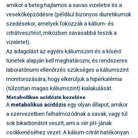
amikor a beteg hajlamos a savas vizeletre és a
vesekőképződésre (például bizonyos diuretikumok
szedésekor, amelyek fokozzák a kálium- és
citrátvesztést, miközben savasabbá teszik a
vizeletet).
Az adagolást az egyéni káliumszint és a kísérő
tünetek alapján kell meghatározni, és rendszeres
laboratóriumi ellenőrzés szükséges a káliumszint
monitorozására, hogy elkerüljük a hiperkalémia
(túlzottan magas káliumszint) kialakulását.
Metabolikus acidózis kezelése
A
metabolikus acidózis
egy olyan állapot, amikor
a szervezetben felhalmozódnak a savak, vagy túl
sok bikarbonátot veszít, ami a vér pH-jának
csökkenéséhez vezet. A kálium-citrát hatékonyan