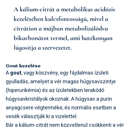
A kálium-citrát a metabolikus acidózis
kezelésében kulcsfontosságú, mivel a
citrátion a májban metabolizálódva
bikarbonátot termel, ami hatékonyan
lúgosítja a szervezetet.
Gout kezelése
A
gout
, vagy köszvény, egy fájdalmas ízületi
gyulladás, amelyet a vér magas húgysavszintje
(hiperurikémia) és az ízületekben lerakódó
húgysavkristályok okoznak. A húgysav a purin
anyagcsere végterméke, és normális esetben a
vesék választják ki a vizelettel.
Bár a kálium-citrát nem közvetlenül csökkenti a vér