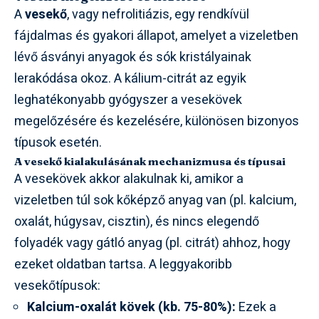
A
vesekő
, vagy nefrolitiázis, egy rendkívül
fájdalmas és gyakori állapot, amelyet a vizeletben
lévő ásványi anyagok és sók kristályainak
lerakódása okoz. A kálium-citrát az egyik
leghatékonyabb gyógyszer a vesekövek
megelőzésére és kezelésére, különösen bizonyos
típusok esetén.
A vesekő kialakulásának mechanizmusa és típusai
A vesekövek akkor alakulnak ki, amikor a
vizeletben túl sok kőképző anyag van (pl. kalcium,
oxalát, húgysav, cisztin), és nincs elegendő
folyadék vagy gátló anyag (pl. citrát) ahhoz, hogy
ezeket oldatban tartsa. A leggyakoribb
vesekőtípusok:
Kalcium-oxalát kövek (kb. 75-80%):
Ezek a