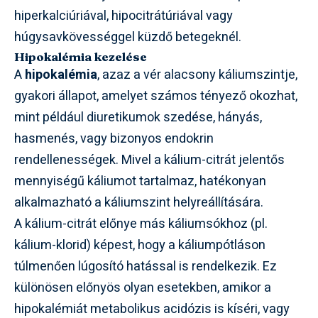
hiperkalciúriával, hipocitrátúriával vagy
húgysavkövességgel küzdő betegeknél.
Hipokalémia kezelése
A
hipokalémia
, azaz a vér alacsony káliumszintje,
gyakori állapot, amelyet számos tényező okozhat,
mint például diuretikumok szedése, hányás,
hasmenés, vagy bizonyos endokrin
rendellenességek. Mivel a kálium-citrát jelentős
mennyiségű káliumot tartalmaz, hatékonyan
alkalmazható a káliumszint helyreállítására.
A kálium-citrát előnye más káliumsókhoz (pl.
kálium-klorid) képest, hogy a káliumpótláson
túlmenően lúgosító hatással is rendelkezik. Ez
különösen előnyös olyan esetekben, amikor a
hipokalémiát metabolikus acidózis is kíséri, vagy