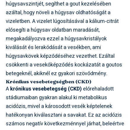
húgysavszintjét, segíthet a gout kezelésében
azáltal, hogy növeli a húgysav oldhatóságát a
vizeletben. A vizelet lúgosításával a kálium-citrát
elősegíti a húgysav oldatban maradását,
megakadályozva ezzel a húgysavkristályok
kiválását és lerakódását a vesékben, ami
húgysavkövek képződéséhez vezethet. Ezáltal
csökkenti a vesekőképződés kockázatát a goutos
betegeknél, akiknél ez gyakori szövődmény.
Krónikus vesebetegségben (CKD)
A
krónikus vesebetegség (CKD)
előrehaladott
stádiumaiban gyakran alakul ki metabolikus
acidózis, mivel a károsodott vesék képtelenek
hatékonyan kiválasztani a savakat. Ez az acidózis
számos negatív következménnyel járhat, beleértve