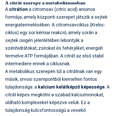
A citrát szerepe a metabolizmusban
A
citrátion
a citromsav (citric acid) anionos
formája, amely központi szerepet játszik a sejtek
energiatermelésében. A citromsavciklus (Krebs-
ciklus) egy sor kémiai reakció, amely során a
sejtek oxigén jelenlétében lebontják a
szénhidrátokat, zsírokat és fehérjéket, energiát
termelve ATP formájában. A citrát az első stabil
intermediere ennek a ciklusnak.
A metabolikus szerepén túl a citrátnak van egy
másik, orvosi szempontból kiemelten fontos
tulajdonsága: a
kalcium kelátképző képessége
. A
citrát képes megkötni a szabad kalciumionokat,
oldható komplexeket képezve velük. Ez a
tulajdonság kulcsfontosságú a vesekő