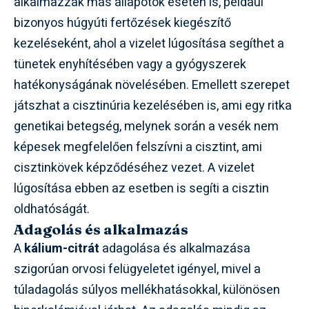
alkalmazzák más állapotok esetén is, például
bizonyos húgyúti fertőzések kiegészítő
kezeléseként, ahol a vizelet lúgosítása segíthet a
tünetek enyhítésében vagy a gyógyszerek
hatékonyságának növelésében. Emellett szerepet
játszhat a cisztinúria kezelésében is, ami egy ritka
genetikai betegség, melynek során a vesék nem
képesek megfelelően felszívni a cisztint, ami
cisztinkövek képződéséhez vezet. A vizelet
lúgosítása ebben az esetben is segíti a cisztin
oldhatóságát.
Adagolás és alkalmazás
A
kálium-citrát
adagolása és alkalmazása
szigorúan orvosi felügyeletet igényel, mivel a
túladagolás súlyos mellékhatásokkal, különösen