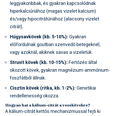
leggyakoribbak, és gyakran kapcsolódnak
hiperkalciúriához (magas vizelet kalcium)
és/vagy hipocitrátúriához (alacsony vizelet
citrát).
Húgysavkövek (kb. 5-10%):
Gyakran
előfordulnak goutban szenvedő betegeknél,
vagy azoknál, akiknek savas a vizeletük.
Struvit kövek (kb. 10-15%):
Fertőzés által
okozott kövek, gyakran magnézium-ammónium-
foszfátból állnak.
Cisztin kövek (ritka, kb. 1-2%):
Genetikai
rendellenesség okozza.
Hogyan hat a kálium-citrát a vesekövekre?
A kálium-citrát kettős mechanizmussal fejti ki