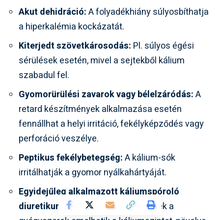
Akut dehidráció:
A folyadékhiány súlyosbíthatja
a hiperkalémia kockázatát.
Kiterjedt szövetkárosodás:
Pl. súlyos égési
sérülések esetén, mivel a sejtekből kálium
szabadul fel.
Gyomorürülési zavarok vagy bélelzáródás:
A
retard készítmények alkalmazása esetén
fennállhat a helyi irritáció, fekélyképződés vagy
perforáció veszélye.
Peptikus fekélybetegség:
A kálium-sók
irritálhatják a gyomor nyálkahártyáját.
Egyidejűleg alkalmazott káliumspóroló
diuretikumok vagy ACE-gátlók:
Ezek a