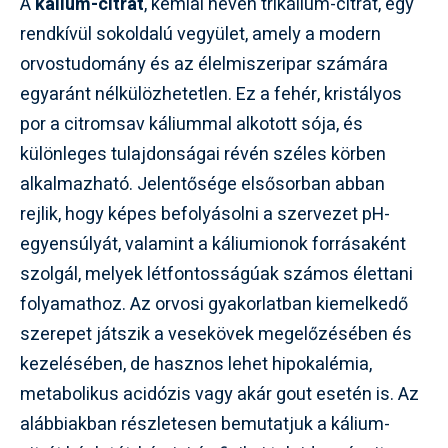
A
kálium-citrát
, kémiai nevén trikálium-citrát, egy
rendkívül sokoldalú vegyület, amely a modern
orvostudomány és az élelmiszeripar számára
egyaránt nélkülözhetetlen. Ez a fehér, kristályos
por a citromsav káliummal alkotott sója, és
különleges tulajdonságai révén széles körben
alkalmazható. Jelentősége elsősorban abban
rejlik, hogy képes befolyásolni a szervezet pH-
egyensúlyát, valamint a káliumionok forrásaként
szolgál, melyek létfontosságúak számos élettani
folyamathoz. Az orvosi gyakorlatban kiemelkedő
szerepet játszik a vesekövek megelőzésében és
kezelésében, de hasznos lehet hipokalémia,
metabolikus acidózis vagy akár gout esetén is. Az
alábbiakban részletesen bemutatjuk a kálium-