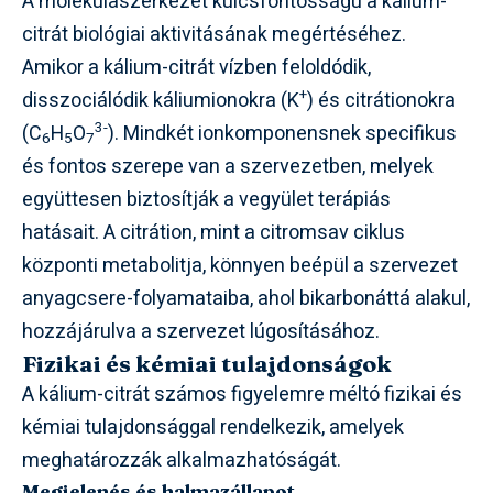
A molekulaszerkezet kulcsfontosságú a kálium-
citrát biológiai aktivitásának megértéséhez.
Amikor a kálium-citrát vízben feloldódik,
+
disszociálódik káliumionokra (K
) és citrátionokra
3-
(C
H
O
). Mindkét ionkomponensnek specifikus
6
5
7
és fontos szerepe van a szervezetben, melyek
együttesen biztosítják a vegyület terápiás
hatásait. A citrátion, mint a citromsav ciklus
központi metabolitja, könnyen beépül a szervezet
anyagcsere-folyamataiba, ahol bikarbonáttá alakul,
hozzájárulva a szervezet lúgosításához.
Fizikai és kémiai tulajdonságok
A kálium-citrát számos figyelemre méltó fizikai és
kémiai tulajdonsággal rendelkezik, amelyek
meghatározzák alkalmazhatóságát.
Megjelenés és halmazállapot