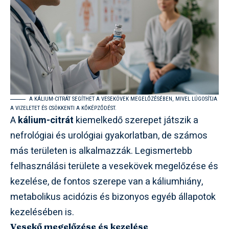
A KÁLIUM-CITRÁT SEGÍTHET A VESEKÖVEK MEGELŐZÉSÉBEN, MIVEL LÚGOSÍTJA
A VIZELETET ÉS CSÖKKENTI A KŐKÉPZŐDÉST.
A
kálium-citrát
kiemelkedő szerepet játszik a
nefrológiai és urológiai gyakorlatban, de számos
más területen is alkalmazzák. Legismertebb
felhasználási területe a vesekövek megelőzése és
kezelése, de fontos szerepe van a káliumhiány,
metabolikus acidózis és bizonyos egyéb állapotok
kezelésében is.
Vesekő megelőzése és kezelése