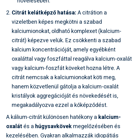
növelésében.
Citrát kelátképző hatása:
A citrátion a
vizeletben képes megkötni a szabad
kalciumionokat, oldható komplexet (kalcium-
citrát) képezve velük. Ez csökkenti a szabad
kalcium koncentrációját, amely egyébként
oxaláttal vagy foszfáttal reagálva kalcium-oxalát
vagy kalcium-foszfát köveket hozna létre. A
citrát nemcsak a kalciumionokat köti meg,
hanem közvetlenül gátolja a kalcium-oxalát
kristályok aggregációját és növekedését is,
megakadályozva ezzel a kőképződést.
A kálium-citrát különösen hatékony a
kalcium-
oxalát
és a
húgysavkövek
megelőzésében és
kezelésében. Gyakran alkalmazzák idiopátiás