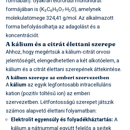
formában). Gyakran előfordul monohidrát
formájában is (K
C
H
O
·H
O), amelynek
3
6
5
7
2
molekulatömege 324,41 g/mol. Az alkalmazott
forma befolyásolhatja az adagolást és a
koncentrációt.
A kálium és a citrát élettani szerepe
Ahhoz, hogy megértsük a kálium-citrát orvosi
jelentőségét, elengedhetetlen a két alkotóelem, a
kálium és a citrát élettani szerepének áttekintése.
A kálium szerepe az emberi szervezetben
A
kálium
az egyik legfontosabb intracelluláris
kation (pozitív töltésű ion) az emberi
szervezetben. Létfontosságú szerepet játszik
számos alapvető élettani folyamatban:
Elektrolit egyensúly és folyadékháztartás:
A
kálium a nátriummal együtt felelős a sejtek