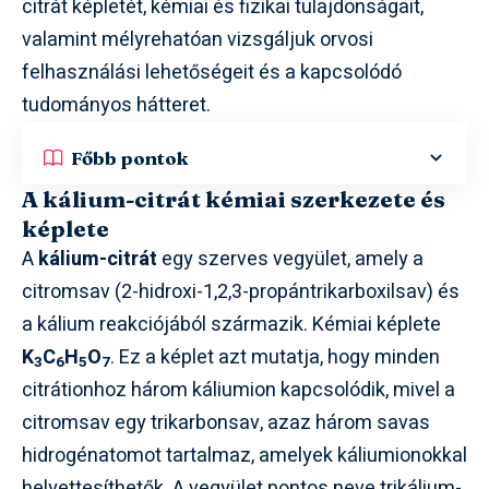
citrát képletét, kémiai és fizikai tulajdonságait,
valamint mélyrehatóan vizsgáljuk orvosi
felhasználási lehetőségeit és a kapcsolódó
tudományos hátteret.
Főbb pontok
A kálium-citrát kémiai szerkezete és
képlete
A
kálium-citrát
egy szerves vegyület, amely a
citromsav (2-hidroxi-1,2,3-propántrikarboxilsav) és
a kálium reakciójából származik. Kémiai képlete
K
C
H
O
. Ez a képlet azt mutatja, hogy minden
3
6
5
7
citrátionhoz három káliumion kapcsolódik, mivel a
citromsav egy trikarbonsav, azaz három savas
hidrogénatomot tartalmaz, amelyek káliumionokkal
helyettesíthetők. A vegyület pontos neve trikálium-