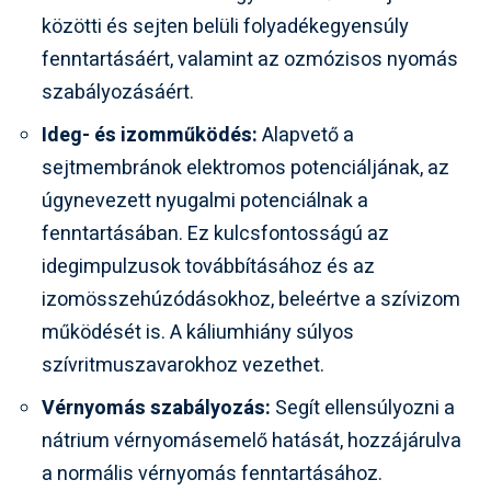
közötti és sejten belüli folyadékegyensúly
fenntartásáért, valamint az ozmózisos nyomás
szabályozásáért.
Ideg- és izomműködés:
Alapvető a
sejtmembránok elektromos potenciáljának, az
úgynevezett nyugalmi potenciálnak a
fenntartásában. Ez kulcsfontosságú az
idegimpulzusok továbbításához és az
izomösszehúzódásokhoz, beleértve a szívizom
működését is. A káliumhiány súlyos
szívritmuszavarokhoz vezethet.
Vérnyomás szabályozás:
Segít ellensúlyozni a
nátrium vérnyomásemelő hatását, hozzájárulva
a normális vérnyomás fenntartásához.