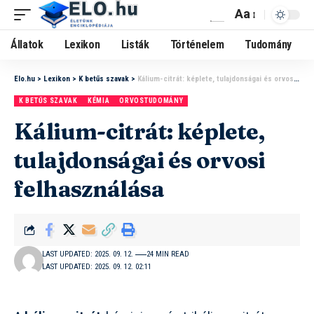
Aa
Állatok
Lexikon
Listák
Történelem
Tudomány
Elo.hu
>
Lexikon
>
K betűs szavak
>
Kálium-citrát: képlete, tulajdonságai és orvosi felhasználása
K BETŰS SZAVAK
KÉMIA
ORVOSTUDOMÁNY
Kálium-citrát: képlete,
tulajdonságai és orvosi
felhasználása
LAST UPDATED: 2025. 09. 12.
24 MIN READ
LAST UPDATED: 2025. 09. 12. 02:11