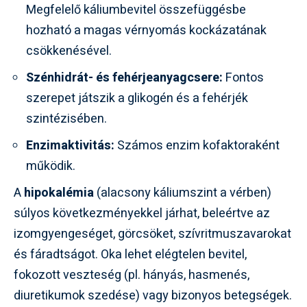
Megfelelő káliumbevitel összefüggésbe
hozható a magas vérnyomás kockázatának
csökkenésével.
Szénhidrát- és fehérjeanyagcsere:
Fontos
szerepet játszik a glikogén és a fehérjék
szintézisében.
Enzimaktivitás:
Számos enzim kofaktoraként
működik.
A
hipokalémia
(alacsony káliumszint a vérben)
súlyos következményekkel járhat, beleértve az
izomgyengeséget, görcsöket, szívritmuszavarokat
és fáradtságot. Oka lehet elégtelen bevitel,
fokozott veszteség (pl. hányás, hasmenés,
diuretikumok szedése) vagy bizonyos betegségek.