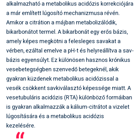
alkalmazható a metabolikus acidózis korrekciójára
a már említett lúgosító mechanizmusa révén.
Amikor a citrátion a májban metabolizálódik,
bikarbonátot termel. A bikarbonát egy erős bázis,
amely képes megkötni a felesleges savakat a
vérben, ezáltal emelve a pH-t és helyreállítva a sav-
bázis egyensúlyt. Ez különösen hasznos krónikus
vesebetegségben szenvedő betegeknél, akik
gyakran küzdenek metabolikus acidózissal a
vesék csökkent savkiválasztó képessége miatt. A
vesetubuláris acidózis (RTA) különböző formáiban
is gyakran alkalmazzák a kálium-citrátot a vizelet
lúgosítására és a metabolikus acidózis
kezelésére.