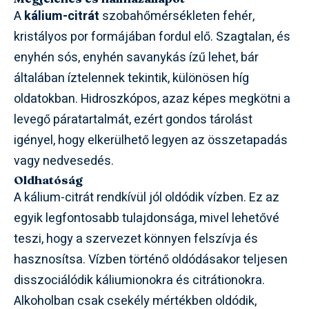
A
kálium-citrát
szobahőmérsékleten fehér,
kristályos por formájában fordul elő. Szagtalan, és
enyhén sós, enyhén savanykás ízű lehet, bár
általában íztelennek tekintik, különösen híg
oldatokban. Hidroszkópos, azaz képes megkötni a
levegő páratartalmát, ezért gondos tárolást
igényel, hogy elkerülhető legyen az összetapadás
vagy nedvesedés.
Oldhatóság
A kálium-citrát rendkívül jól oldódik vízben. Ez az
egyik legfontosabb tulajdonsága, mivel lehetővé
teszi, hogy a szervezet könnyen felszívja és
hasznosítsa. Vízben történő oldódásakor teljesen
disszociálódik káliumionokra és citrátionokra.
Alkoholban csak csekély mértékben oldódik,