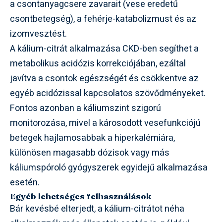
a csontanyagcsere zavarait (vese eredetű
csontbetegség), a fehérje-katabolizmust és az
izomvesztést.
A kálium-citrát alkalmazása CKD-ben segíthet a
metabolikus acidózis korrekciójában, ezáltal
javítva a csontok egészségét és csökkentve az
egyéb acidózissal kapcsolatos szövődményeket.
Fontos azonban a káliumszint szigorú
monitorozása, mivel a károsodott vesefunkciójú
betegek hajlamosabbak a hiperkalémiára,
különösen magasabb dózisok vagy más
káliumspóroló gyógyszerek egyidejű alkalmazása
esetén.
Egyéb lehetséges felhasználások
Bár kevésbé elterjedt, a kálium-citrátot néha