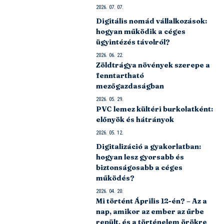
2026. 07. 07.
Digitális nomád vállalkozások:
hogyan működik a céges
ügyintézés távolról?
2026. 06. 22.
Zöldtrágya növények szerepe a
fenntartható
mezőgazdaságban
2026. 05. 29.
PVC lemez kültéri burkolatként:
előnyök és hátrányok
2026. 05. 12.
Digitalizáció a gyakorlatban:
hogyan lesz gyorsabb és
biztonságosabb a céges
működés?
2026. 04. 20.
Mi történt Április 12-én? – Az a
nap, amikor az ember az űrbe
repült, és a történelem örökre