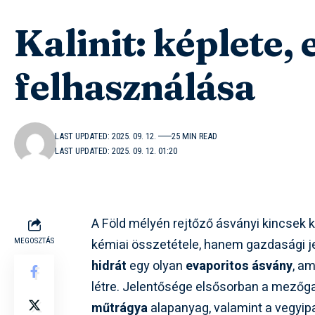
Kalinit: képlete,
felhasználása
LAST UPDATED: 2025. 09. 12.
25 MIN READ
LAST UPDATED: 2025. 09. 12. 01:20
A Föld mélyén rejtőző ásványi kincsek 
kémiai összetétele, hanem gazdasági je
MEGOSZTÁS
hidrát
egy olyan
evaporitos ásvány
, am
létre. Jelentősége elsősorban a mező
műtrágya
alapanyag, valamint a vegyi