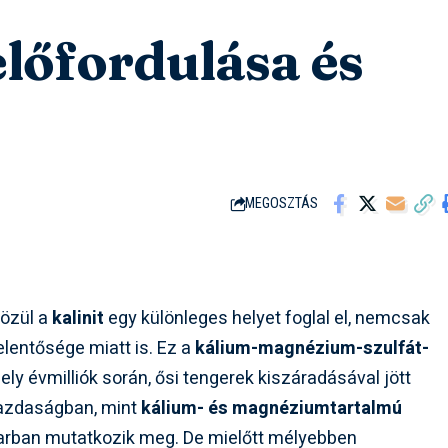
 előfordulása és
MEGOSZTÁS
közül a
kalinit
egy különleges helyet foglal el, nemcsak
lentősége miatt is. Ez a
kálium-magnézium-szulfát-
ely évmilliók során, ősi tengerek kiszáradásával jött
gazdaságban, mint
kálium- és magnéziumtartalmú
parban mutatkozik meg. De mielőtt mélyebben