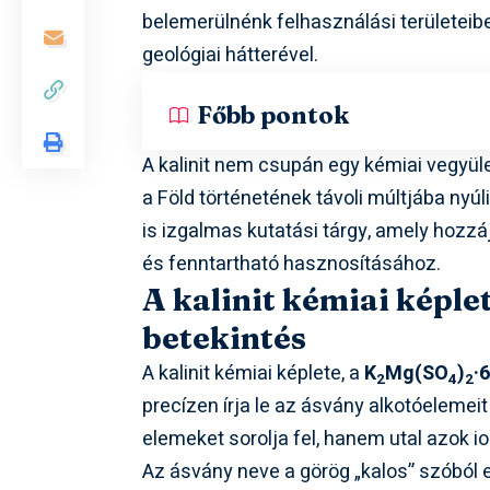
belemerülnénk felhasználási területeib
geológiai hátterével.
Főbb pontok
A kalinit nem csupán egy kémiai vegyül
a Föld történetének távoli múltjába ny
is izgalmas kutatási tárgy, amely hozz
és fenntartható hasznosításához.
A kalinit kémiai képle
betekintés
A kalinit kémiai képlete, a
K
Mg(SO
)
·
2
4
2
precízen írja le az ásvány alkotóelemei
elemeket sorolja fel, hanem utal azok io
Az ásvány neve a görög „kalos” szóból er