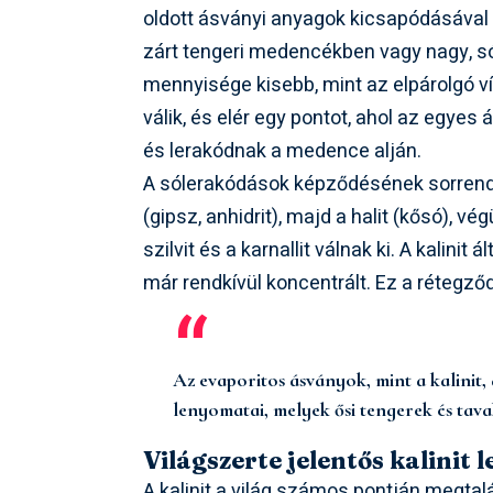
oldott ásványi anyagok kicsapódásával j
zárt tengeri medencékben vagy nagy, sós
mennyisége kisebb, mint az elpárolgó v
válik, és elér egy pontot, ahol az egy
és lerakódnak a medence alján.
A sólerakódások képződésének sorrendj
(gipsz, anhidrit), majd a halit (kősó), 
szilvit és a karnallit válnak ki. A kalini
már rendkívül koncentrált. Ez a rétegző
Az evaporitos ásványok, mint a kalinit
lenyomatai, melyek ősi tengerek és tava
Világszerte jelentős kalinit 
A kalinit a világ számos pontján megtalá