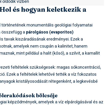
l oldódik vízben
 Hol és hogyan keletkezik a
öld történetének monumentális geológiai folyamatai
an összefügg a
párolgásos (evaporitos)
 és tavak kiszáradásának eredményei. Ezek a
kotnak, amelyek nem csupán a kalinitet, hanem
ak, mint például a halit (kősó), a szilvit, a karnallit
yezeti feltételek szükségesek: magas sókoncentráció,
ció. Ezek a feltételek lehetővé tették a víz fokozatos
i anyagok kristályosodását rétegenként, a legkevésbé
ólerakódások bölcsője
giai képződmények, amelyek a víz elpárolgásával és az