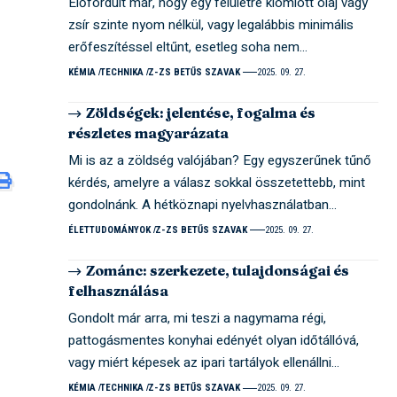
Előfordult már, hogy egy felületre kiömlött olaj vagy
zsír szinte nyom nélkül, vagy legalábbis minimális
erőfeszítéssel eltűnt, esetleg soha nem…
KÉMIA
TECHNIKA
Z-ZS BETŰS SZAVAK
2025. 09. 27.
Zöldségek: jelentése, fogalma és
részletes magyarázata
Mi is az a zöldség valójában? Egy egyszerűnek tűnő
kérdés, amelyre a válasz sokkal összetettebb, mint
gondolnánk. A hétköznapi nyelvhasználatban…
ÉLETTUDOMÁNYOK
Z-ZS BETŰS SZAVAK
2025. 09. 27.
Zománc: szerkezete, tulajdonságai és
felhasználása
Gondolt már arra, mi teszi a nagymama régi,
pattogásmentes konyhai edényét olyan időtállóvá,
vagy miért képesek az ipari tartályok ellenállni…
KÉMIA
TECHNIKA
Z-ZS BETŰS SZAVAK
2025. 09. 27.