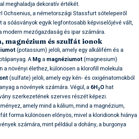
kal meghaladja dekoratív értékét.
rl Ochsenius, a németországi Stassfurt sótelepeiről
t a sóásványok egyik legfontosabb képviselőjévé vált,
a modern mezőgazdaság és ipar számára.
m, magnézium és szulfát ionok
liumot
(potassium) jelöli, amely egy alkálifém és a
otápanyag. A
Mg
a
magnéziumot
(magnesium)
n a növényi élethez, különösen a klorofill molekula
iont
(sulfate) jelöli, amely egy kén- és oxigénatomokból
ápanyag a növények számára. Végül, a
6H
O
hat
2
svány szerkezetének szerves részét képezi.
dményez, amely mind a kálium, mind a magnézium,
fát forma különösen előnyös, mivel a kloridionok hiánya
vények számára, mint például a dohány, a burgonya