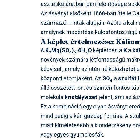
esztétikájára, bár ipari jelentősége sok
Az ásványt elsőként 1868-ban írta le Ca
származó minták alapján. Azóta a kalini
amelynek megértése kulcsfontosságú 
A képlet értelmezése: Káliu
A
K
Mg(SO
)
·6H
O
képletben a
K
a
ká
2
4
2
2
növények számára létfontosságú makr
képviseli, amely szintén nélkülözhetetle
központi atomjaként. Az
SO
a
szulfát 
4
álló összetett ion, és szintén fontos t
molekula
kristályvizet
jelent, ami az á
Ez a kombináció egy olyan ásványt ere
mind pedig a kén gazdag forrása. A szul
miatt kíméletesebb a kloridérzékeny nö
vagy egyes gyümölcsfák.