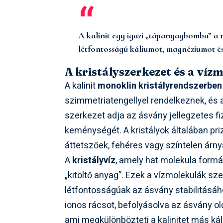
A kalinit egy igazi „tápanyagbomba” a n
létfontosságú káliumot, magnéziumot é
A kristályszerkezet és a víz
A kalinit
monoklin kristályrendszerben
szimmetriatengellyel rendelkeznek, és
szerkezet adja az ásvány jellegzetes fiz
keménységét. A kristályok általában pr
áttetszőek, fehéres vagy színtelen árny
A
kristályvíz
, amely hat molekula form
„kitöltő anyag”. Ezek a vízmolekulák sze
létfontosságúak az ásvány stabilitásáho
ionos rácsot, befolyásolva az ásvány old
ami megkülönbözteti a kalinitet más ká