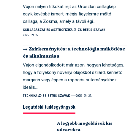
Vajon milyen titkokat rejt az Oroszlán csillagkép
egyik kevésbé ismert, mégis figyelemre méltó
csillaga, a Zosma, amely a távoli égi…
CSILLAGÁSZAT ÉS ASZTROFIZIKA
Z-ZS BETŰS SZAVAK
2025. 09. 27.
Zsírkeményítés: a technológia működése
és alkalmazása
Vajon elgondolkodott már azon, hogyan lehetséges,
hogy a folyékony növényi olajokból szilárd, kenhető
margarin vagy éppen a ropogós süteményekhez
ideális…
TECHNIKA
Z-ZS BETŰS SZAVAK
2025. 09. 27.
Legutóbbi tudásgyöngyök
A legjobb megoldások kis
udvarokra