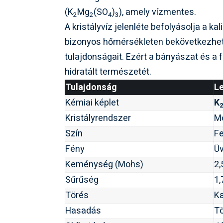
(K
Mg
(SO
)
), amely vízmentes.
2
2
4
3
A kristályvíz jelenléte befolyásolja a ka
bizonyos hőmérsékleten bekövetkezhet, 
tulajdonságait. Ezért a bányászat és a f
hidratált természetét.
Tulajdonság
Le
Kémiai képlet
K
Kristályrendszer
M
Szín
Fe
Fény
Ü
Keménység (Mohs)
2,
Sűrűség
1,
Törés
K
Hasadás
Tö