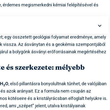
e, érdemes megismerkedni kémiai felépítésével és
et; egy összetett geológiai folyamat eredménye, amely
úlik vissza. Az ásványtan és a geokémia szempontjából
ájárul a bolygónk ásványi erőforrásainak megértéséhez
te és szerkezete: mélyebb
6H
O
, első pillantásra bonyolultnak tűnhet, de valójában
2
t és azok arányait. Ez a formula nem csupán az
nos kötéseire és a kristályrácsban elfoglalt helyükre is.
ed, ami „szépet” jelent, utalva kristályainak