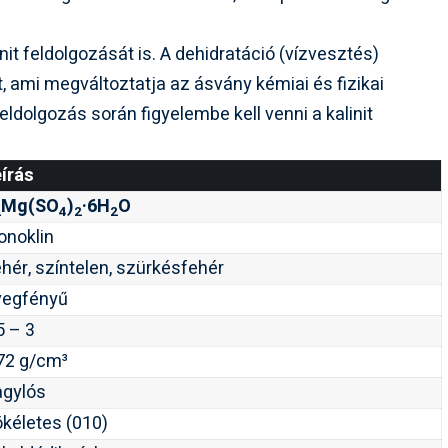
linit feldolgozását is. A dehidratáció (vízvesztés)
ami megváltoztatja az ásvány kémiai és fizikai
eldolgozás során figyelembe kell venni a kalinit
írás
Mg(SO
)
·6H
O
2
4
2
2
onoklin
hér, színtelen, szürkésfehér
vegfényű
5 – 3
72 g/cm³
agylós
kéletes (010)