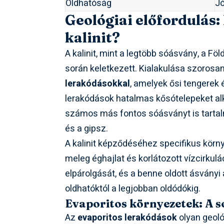
Oldhatóság
Jó
Geológiai előfordulás:
kalinit?
A kalinit, mint a legtöbb sóásvány, a F
során keletkezett. Kialakulása szoros
lerakódásokkal
, amelyek ősi tengerek
lerakódások hatalmas kősótelepeket al
számos más fontos sóásványt is tartalmazn
és a gipsz.
A kalinit képződéséhez specifikus körn
meleg éghajlat és korlátozott vízcirkulá
elpárolgását, és a benne oldott ásvány
oldhatóktól a legjobban oldódókig.
Evaporitos környezetek: A s
Az
evaporitos lerakódások
olyan geoló