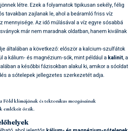
önnek létre. Ezek a folyamatok tipikusan sekély, félig
 tavakban zajlanak le, ahol a beáramló friss víz
íz mennyisége. Az idő múlásával a víz egyre sósabbá
es ásványok már nem maradnak oldatban, hanem kiválnak
e általában a következő: először a kalcium-szulfátok
végül a kálium- és magnézium-sók, mint például a
kalinit
, a
t általában a későbbi fázisokban alakul ki, amikor a sóoldat
dés a sótelepek jellegzetes szerkezetét adja.
, a Föld klímájának és tektonikus mozgásainak
k emlékeit őrzik.
lelőhelyek
lható, ahol jelentős
kálium- és magnézium-sótelepek