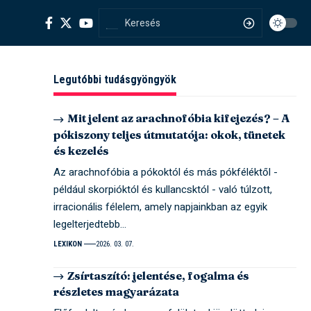
Legutóbbi tudásgyöngyök
Mit jelent az arachnofóbia kifejezés? – A
pókiszony teljes útmutatója: okok, tünetek
és kezelés
Az arachnofóbia a pókoktól és más pókféléktől -
például skorpióktól és kullancsktól - való túlzott,
irracionális félelem, amely napjainkban az egyik
legelterjedtebb…
LEXIKON
2026. 03. 07.
Zsírtaszító: jelentése, fogalma és
részletes magyarázata