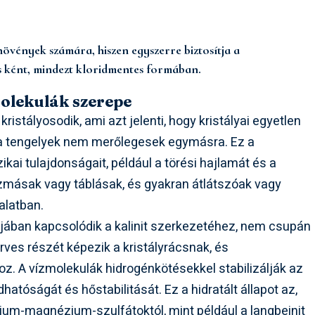
övények számára, hiszen egyszerre biztosítja a
s ként, mindezt kloridmentes formában.
molekulák szerepe
kristályosodik, ami azt jelenti, hogy kristályai egyetlen
 a tengelyek nem merőlegesek egymásra. Ez a
ikai tulajdonságait, például a törési hajlamát és a
izmásak vagy táblásak, és gyakran átlátszóak vagy
alatban.
ájában kapcsolódik a kalinit szerkezetéhez, nem csupán
rves részét képezik a kristályrácsnak, és
z. A vízmolekulák hidrogénkötésekkel stabilizálják az
hatóságát és hőstabilitását. Ez a hidratált állapot az,
lium-magnézium-szulfátoktól, mint például a langbeinit