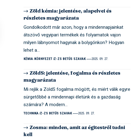
Zöld kémia: jelentése, alapelvei és
részletes magyarázata
Gondolkodott már azon, hogy a mindennapjainkat
átszövő vegyipari termékek és folyamatok vajon
milyen lábnyomot hagynak a bolygónkon? Hogyan
lehet a…
KÉMIA
KÖRNYEZET
Z-ZS BETŰS SZAVAK
2025. 09. 27.
ZöldS: jelentése, fogalma és részletes
magyarázata
Mi rejlik a ZöldS fogalma mögött, és miért válik egyre
sürgetőbbé a mindennapi életünk és a gazdaság
számára? A modern…
TECHNIKA
Z-ZS BETŰS SZAVAK
2025. 09. 27.
Zosma: minden, amit az égitestről tudni
kell