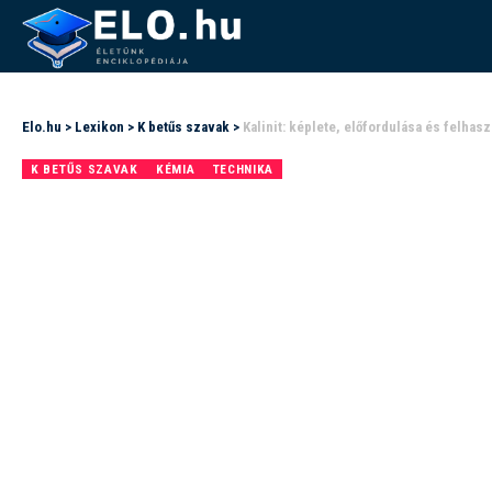
Elo.hu
>
Lexikon
>
K betűs szavak
>
Kalinit: képlete, előfordulása és felhas
K BETŰS SZAVAK
KÉMIA
TECHNIKA