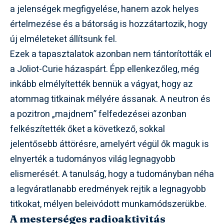
a jelenségek megfigyelése, hanem azok helyes
értelmezése és a bátorság is hozzátartozik, hogy
új elméleteket állítsunk fel.
Ezek a tapasztalatok azonban nem tántorították el
a Joliot-Curie házaspárt. Épp ellenkezőleg, még
inkább elmélyítették bennük a vágyat, hogy az
atommag titkainak mélyére ássanak. A neutron és
a pozitron „majdnem” felfedezései azonban
felkészítették őket a következő, sokkal
jelentősebb áttörésre, amelyért végül ők maguk is
elnyerték a tudományos világ legnagyobb
elismerését. A tanulság, hogy a tudományban néha
a legváratlanabb eredmények rejtik a legnagyobb
titkokat, mélyen beleivódott munkamódszerükbe.
A mesterséges radioaktivitás