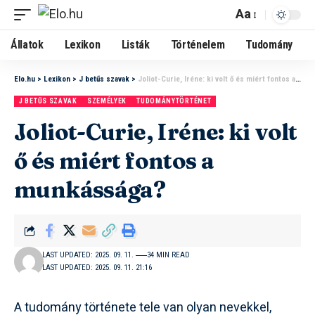
Aa
Állatok
Lexikon
Listák
Történelem
Tudomány
Elo.hu
>
Lexikon
>
J betűs szavak
>
Joliot-Curie, Iréne: ki volt ő és miért fontos a munkássága?
J BETŰS SZAVAK
SZEMÉLYEK
TUDOMÁNYTÖRTÉNET
Joliot-Curie, Iréne: ki volt
ő és miért fontos a
munkássága?
LAST UPDATED: 2025. 09. 11.
34 MIN READ
LAST UPDATED: 2025. 09. 11. 21:16
A tudomány története tele van olyan nevekkel,