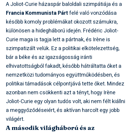
A Joliot-Curie házaspár baloldali szimpátiája és a
Francia Kommunista Párt
felé való vonzódása
később komoly problémákat okozott számukra,
különösen a hidegháború idején. Frédéric Joliot-
Curie maga is tagja lett a pártnak, és Irène is
szimpatizált velük. Ez a politikai elkötelezettség,
bár a béke és az igazságosság iránti
elhivatottságból fakadt, később hátráltatta őket a
nemzetközi tudományos együttműködésben, és
politikai támadások célpontjává tette őket. Mindez
azonban nem csökkenti azt a tényt, hogy Irène
Joliot-Curie egy olyan tudós volt, aki nem félt kiállni
a meggyőződéseiért, és aktívan harcolt egy jobb
világért.
A második világháború és az