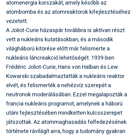
atomenergia korszakát, amely később az
atombomba és az atomreaktorok kifejlesztéséhez
vezetett.
A Joliot-Curie házaspár továbbra is aktívan részt
vett a nukleáris kutatásokban, és a második
világháború kitörése előtt már felismerte a
nukleáris láncreakció lehetőségét. 1939-ben
Frédéric Joliot-Curie, Hans von Halban és Lew
Kowarski szabadalmaztatták a nukleáris reaktor
elvét, és felismerték a nehézvíz szerepét a
neutronok moderálásában. Ezzel megalapozták a
francia nukleáris programot, amelynek a háború
utáni fejlesztésében mindketten kulcsszerepet
játszottak. Az atommaghasadás felfedezésének
története rávilágít arra, hogy a tudomány gyakran