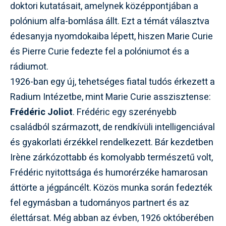
doktori kutatásait, amelynek középpontjában a
polónium alfa-bomlása állt. Ezt a témát választva
édesanyja nyomdokaiba lépett, hiszen Marie Curie
és Pierre Curie fedezte fel a polóniumot és a
rádiumot.
1926-ban egy új, tehetséges fiatal tudós érkezett a
Radium Intézetbe, mint Marie Curie asszisztense:
Frédéric Joliot
. Frédéric egy szerényebb
családból származott, de rendkívüli intelligenciával
és gyakorlati érzékkel rendelkezett. Bár kezdetben
Irène zárkózottabb és komolyabb természetű volt,
Frédéric nyitottsága és humorérzéke hamarosan
áttörte a jégpáncélt. Közös munka során fedezték
fel egymásban a tudományos partnert és az
élettársat. Még abban az évben, 1926 októberében