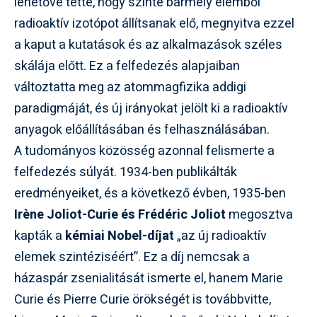
lehetővé tette, hogy szinte bármely elemből
radioaktív izotópot állítsanak elő, megnyitva ezzel
a kaput a kutatások és az alkalmazások széles
skálája előtt. Ez a felfedezés alapjaiban
változtatta meg az atommagfizika addigi
paradigmáját, és új irányokat jelölt ki a radioaktív
anyagok előállításában és felhasználásában.
A tudományos közösség azonnal felismerte a
felfedezés súlyát. 1934-ben publikálták
eredményeiket, és a következő évben, 1935-ben
Irène Joliot-Curie és Frédéric Joliot
megosztva
kapták a
kémiai Nobel-díjat
„az új radioaktív
elemek szintéziséért”. Ez a díj nemcsak a
házaspár zsenialitását ismerte el, hanem Marie
Curie és Pierre Curie örökségét is továbbvitte,