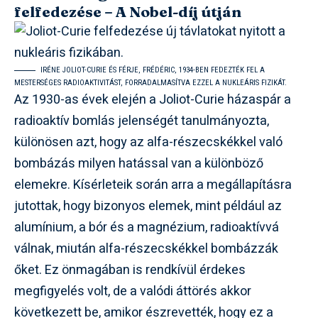
felfedezése – A Nobel-díj útján
IRÉNE JOLIOT-CURIE ÉS FÉRJE, FRÉDÉRIC, 1934-BEN FEDEZTÉK FEL A
MESTERSÉGES RADIOAKTIVITÁST, FORRADALMASÍTVA EZZEL A NUKLEÁRIS FIZIKÁT.
Az 1930-as évek elején a Joliot-Curie házaspár a
radioaktív bomlás jelenségét tanulmányozta,
különösen azt, hogy az alfa-részecskékkel való
bombázás milyen hatással van a különböző
elemekre. Kísérleteik során arra a megállapításra
jutottak, hogy bizonyos elemek, mint például az
alumínium, a bór és a magnézium, radioaktívvá
válnak, miután alfa-részecskékkel bombázzák
őket. Ez önmagában is rendkívül érdekes
megfigyelés volt, de a valódi áttörés akkor
következett be, amikor észrevették, hogy ez a