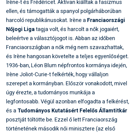
Irène-t és Frédéricet. Aktívan kiálltak a fasizmus
ellen, és támogatták a spanyol polgárháborúban
harcoló republikánusokat. Irène a
Franciaországi
Nőjogi Liga
tagja volt, és harcolt a nők jogaiért,
beleértve a választójogot is. Abban az időben
Franciaországban a nők még nem szavazhattak,
és Irène hangosan követelte a teljes egyenlőséget.
1936-ban, Léon Blum népfrontos kormánya idején,
Irène Joliot-Curie-t felkérték, hogy vállaljon
szerepet a kormányban. Először vonakodott, mivel
úgy érezte, a tudományos munkája a
legfontosabb. Végül azonban elfogadta a felkérést,
és a
Tudományos Kutatásért Felelős Államtitkár
posztját töltötte be. Ezzel ő lett Franciaország
történetének második női minisztere (az első