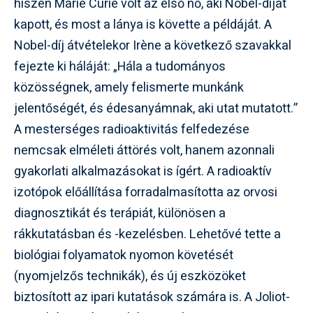
hiszen Marie Curie volt az első nő, aki Nobel-díjat
kapott, és most a lánya is követte a példáját. A
Nobel-díj átvételekor Irène a következő szavakkal
fejezte ki háláját: „Hála a tudományos
közösségnek, amely felismerte munkánk
jelentőségét, és édesanyámnak, aki utat mutatott.”
A mesterséges radioaktivitás felfedezése
nemcsak elméleti áttörés volt, hanem azonnali
gyakorlati alkalmazásokat is ígért. A radioaktív
izotópok előállítása forradalmasította az orvosi
diagnosztikát és terápiát, különösen a
rákkutatásban és -kezelésben. Lehetővé tette a
biológiai folyamatok nyomon követését
(nyomjelzős technikák), és új eszközöket
biztosított az ipari kutatások számára is. A Joliot-