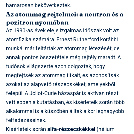
hamarosan bekövetkeztek.
Az atommag rejtelmei: a neutron és a
pozitron nyomában
Az 1930-as évek eleje izgalmas időszak volt az
atomfizika számára. Ernest Rutherford korábbi
munkái már feltárták az atommag létezését, de
annak pontos összetétele még rejtély maradt. A
tudósok világszerte azon dolgoztak, hogy
megfejtsék az atommag titkait, és azonosítsák
azokat az alapvető részecskéket, amelyekből
felépül. A Joliot-Curie házaspár is aktívan részt
vett ebben a kutatásban, és kísérleteik során több
alkalommal is a küszöbén álltak a kor legnagyobb
felfedezéseinek.
Kísérleteik során
alfa-részecskékkel
(hélium