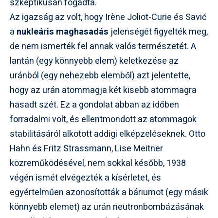
szkeptikusan fogadta.
Az igazság az volt, hogy Irène Joliot-Curie és Savić
a
nukleáris maghasadás
jelenségét figyelték meg,
de nem ismerték fel annak valós természetét. A
lantán (egy könnyebb elem) keletkezése az
uránból (egy nehezebb elemből) azt jelentette,
hogy az urán atommagja két kisebb atommagra
hasadt szét. Ez a gondolat abban az időben
forradalmi volt, és ellentmondott az atommagok
stabilitásáról alkotott addigi elképzeléseknek. Otto
Hahn és Fritz Strassmann, Lise Meitner
közreműködésével, nem sokkal később, 1938
végén ismét elvégezték a kísérletet, és
egyértelműen azonosították a báriumot (egy másik
könnyebb elemet) az urán neutronbombázásának