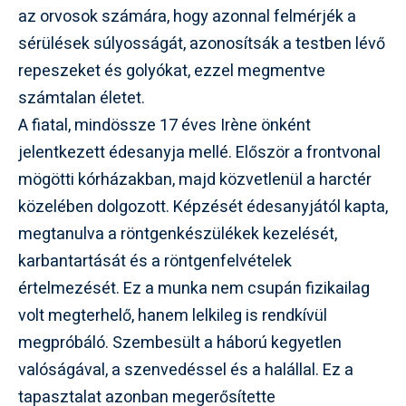
az orvosok számára, hogy azonnal felmérjék a
sérülések súlyosságát, azonosítsák a testben lévő
repeszeket és golyókat, ezzel megmentve
számtalan életet.
A fiatal, mindössze 17 éves Irène önként
jelentkezett édesanyja mellé. Először a frontvonal
mögötti kórházakban, majd közvetlenül a harctér
közelében dolgozott. Képzését édesanyjától kapta,
megtanulva a röntgenkészülékek kezelését,
karbantartását és a röntgenfelvételek
értelmezését. Ez a munka nem csupán fizikailag
volt megterhelő, hanem lelkileg is rendkívül
megpróbáló. Szembesült a háború kegyetlen
valóságával, a szenvedéssel és a halállal. Ez a
tapasztalat azonban megerősítette