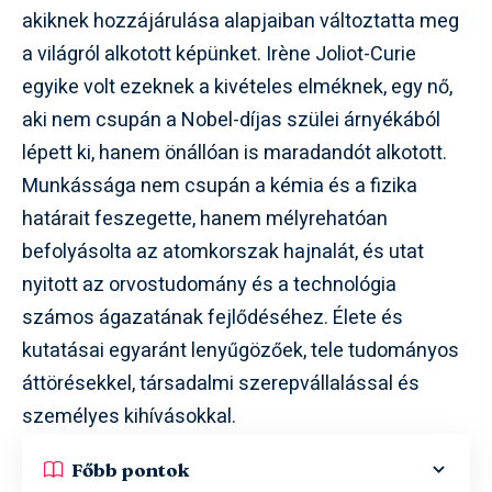
akiknek hozzájárulása alapjaiban változtatta meg
a világról alkotott képünket. Irène Joliot-Curie
egyike volt ezeknek a kivételes elméknek, egy nő,
aki nem csupán a Nobel-díjas szülei árnyékából
lépett ki, hanem önállóan is maradandót alkotott.
Munkássága nem csupán a kémia és a fizika
határait feszegette, hanem mélyrehatóan
befolyásolta az atomkorszak hajnalát, és utat
nyitott az orvostudomány és a technológia
számos ágazatának fejlődéséhez. Élete és
kutatásai egyaránt lenyűgözőek, tele tudományos
áttörésekkel, társadalmi szerepvállalással és
személyes kihívásokkal.
Főbb pontok