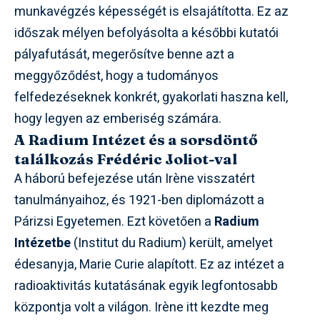
munkavégzés képességét is elsajátította. Ez az
időszak mélyen befolyásolta a későbbi kutatói
pályafutását, megerősítve benne azt a
meggyőződést, hogy a tudományos
felfedezéseknek konkrét, gyakorlati haszna kell,
hogy legyen az emberiség számára.
A Radium Intézet és a sorsdöntő
találkozás Frédéric Joliot-val
A háború befejezése után Irène visszatért
tanulmányaihoz, és 1921-ben diplomázott a
Párizsi Egyetemen. Ezt követően a
Radium
Intézetbe
(Institut du Radium) került, amelyet
édesanyja, Marie Curie alapított. Ez az intézet a
radioaktivitás kutatásának egyik legfontosabb
központja volt a világon. Irène itt kezdte meg