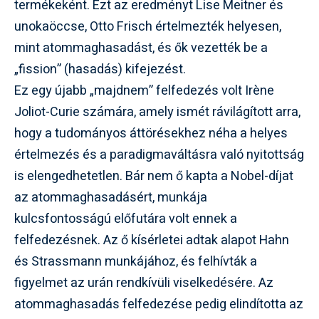
termékeként. Ezt az eredményt Lise Meitner és
unokaöccse, Otto Frisch értelmezték helyesen,
mint atommaghasadást, és ők vezették be a
„fission” (hasadás) kifejezést.
Ez egy újabb „majdnem” felfedezés volt Irène
Joliot-Curie számára, amely ismét rávilágított arra,
hogy a tudományos áttörésekhez néha a helyes
értelmezés és a paradigmaváltásra való nyitottság
is elengedhetetlen. Bár nem ő kapta a Nobel-díjat
az atommaghasadásért, munkája
kulcsfontosságú előfutára volt ennek a
felfedezésnek. Az ő kísérletei adtak alapot Hahn
és Strassmann munkájához, és felhívták a
figyelmet az urán rendkívüli viselkedésére. Az
atommaghasadás felfedezése pedig elindította az