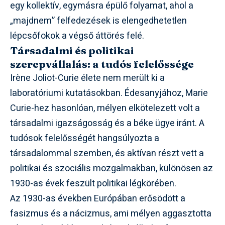
egy kollektív, egymásra épülő folyamat, ahol a
„majdnem” felfedezések is elengedhetetlen
lépcsőfokok a végső áttörés felé.
Társadalmi és politikai
szerepvállalás: a tudós felelőssége
Irène Joliot-Curie élete nem merült ki a
laboratóriumi kutatásokban. Édesanyjához, Marie
Curie-hez hasonlóan, mélyen elkötelezett volt a
társadalmi igazságosság és a béke ügye iránt. A
tudósok felelősségét hangsúlyozta a
társadalommal szemben, és aktívan részt vett a
politikai és szociális mozgalmakban, különösen az
1930-as évek feszült politikai légkörében.
Az 1930-as években Európában erősödött a
fasizmus és a nácizmus, ami mélyen aggasztotta