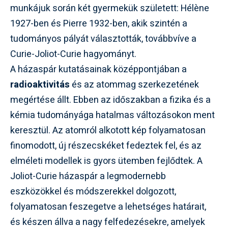
munkájuk során két gyermekük született: Hélène
1927-ben és Pierre 1932-ben, akik szintén a
tudományos pályát választották, továbbvíve a
Curie-Joliot-Curie hagyományt.
A házaspár kutatásainak középpontjában a
radioaktivitás
és az atommag szerkezetének
megértése állt. Ebben az időszakban a fizika és a
kémia tudományága hatalmas változásokon ment
keresztül. Az atomról alkotott kép folyamatosan
finomodott, új részecskéket fedeztek fel, és az
elméleti modellek is gyors ütemben fejlődtek. A
Joliot-Curie házaspár a legmodernebb
eszközökkel és módszerekkel dolgozott,
folyamatosan feszegetve a lehetséges határait,
és készen állva a nagy felfedezésekre, amelyek