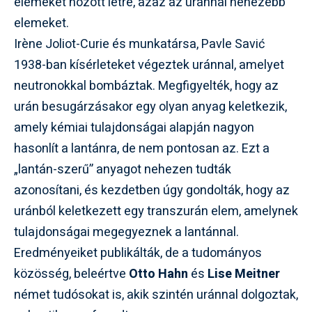
elemeket hozott létre, azaz az uránnál nehezebb
elemeket.
Irène Joliot-Curie és munkatársa, Pavle Savić
1938-ban kísérleteket végeztek uránnal, amelyet
neutronokkal bombáztak. Megfigyelték, hogy az
urán besugárzásakor egy olyan anyag keletkezik,
amely kémiai tulajdonságai alapján nagyon
hasonlít a lantánra, de nem pontosan az. Ezt a
„lantán-szerű” anyagot nehezen tudták
azonosítani, és kezdetben úgy gondolták, hogy az
uránból keletkezett egy transzurán elem, amelynek
tulajdonságai megegyeznek a lantánnal.
Eredményeiket publikálták, de a tudományos
közösség, beleértve
Otto Hahn
és
Lise Meitner
német tudósokat is, akik szintén uránnal dolgoztak,