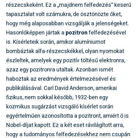
részecskeként. Ez a „majdnem felfedezés” keserű
tapasztalat volt számukra, de ösztönözte őket,
hogy még alaposabban vizsgálják a jelenségeket.
Hasonlóképpen jártak a
pozitron
felfedezésével
is. Kísérleteik során, amikor alumíniumot
bombáztak alfa-részecskékkel, olyan nyomokat
észleltek, amelyek egy pozitív töltésű elektronra,
azaz egy pozitronra utaltak. Azonban ismét
haboztak az eredmények értelmezésével és
publikálásával. Carl David Anderson, amerikai
fizikus, nem sokkal később, 1932-ben egy
kozmikus sugárzást vizsgáló kísérlet során
egyértelműen azonosította a pozitront, amiért ő is
Nobel-díjat kapott. Ez a két eset rávilágított arra,
hogy a tudományos felfedezésekhez nem csupán