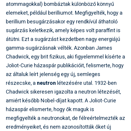
atommagokkal) bombáztak különböző könnyű
elemeket, például berilliumot. Megfigyelték, hogy a
berillium besugárzásakor egy rendkívül áthatoló
sugárzás keletkezik, amely képes volt paraffint is
átütni. Ezt a sugárzást kezdetben nagy energiájú
gamma-sugárzásnak vélték. Azonban James
Chadwick, egy brit fizikus, aki figyelemmel kísérte a
Joliot-Curie házaspár publikációit, felismerte, hogy
az általuk leírt jelenség egy új, semleges
részecske, a
neutron
létezésére utal. 1932-ben
Chadwick sikeresen igazolta a neutron létezését,
amiért később Nobel-díjat kapott. A Joliot-Curie
házaspár elismerte, hogy ők maguk is
megfigyelték a neutronokat, de félreértelmezték az
eredményeiket, és nem azonosították őket új