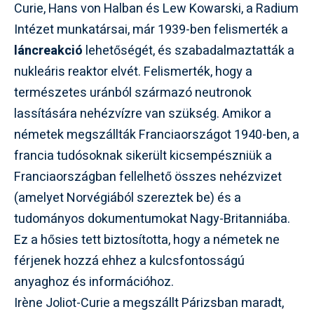
Curie, Hans von Halban és Lew Kowarski, a Radium
Intézet munkatársai, már 1939-ben felismerték a
láncreakció
lehetőségét, és szabadalmaztatták a
nukleáris reaktor elvét. Felismerték, hogy a
természetes uránból származó neutronok
lassítására nehézvízre van szükség. Amikor a
németek megszállták Franciaországot 1940-ben, a
francia tudósoknak sikerült kicsempészniük a
Franciaországban fellelhető összes nehézvizet
(amelyet Norvégiából szereztek be) és a
tudományos dokumentumokat Nagy-Britanniába.
Ez a hősies tett biztosította, hogy a németek ne
férjenek hozzá ehhez a kulcsfontosságú
anyaghoz és információhoz.
Irène Joliot-Curie a megszállt Párizsban maradt,