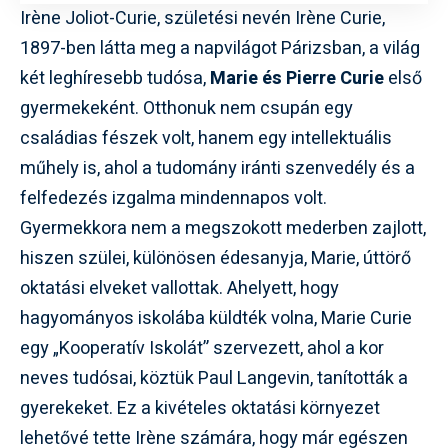
Irène Joliot-Curie, születési nevén Irène Curie,
1897-ben látta meg a napvilágot Párizsban, a világ
két leghíresebb tudósa,
Marie és Pierre Curie
első
gyermekeként. Otthonuk nem csupán egy
családias fészek volt, hanem egy intellektuális
műhely is, ahol a tudomány iránti szenvedély és a
felfedezés izgalma mindennapos volt.
Gyermekkora nem a megszokott mederben zajlott,
hiszen szülei, különösen édesanyja, Marie, úttörő
oktatási elveket vallottak. Ahelyett, hogy
hagyományos iskolába küldték volna, Marie Curie
egy „Kooperatív Iskolát” szervezett, ahol a kor
neves tudósai, köztük Paul Langevin, tanították a
gyerekeket. Ez a kivételes oktatási környezet
lehetővé tette Irène számára, hogy már egészen