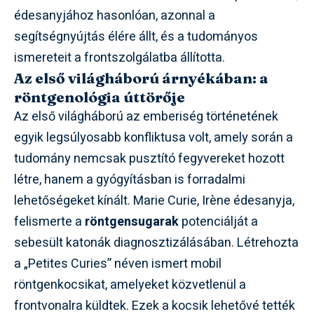
édesanyjához hasonlóan, azonnal a
segítségnyújtás élére állt, és a tudományos
ismereteit a frontszolgálatba állította.
Az első világháború árnyékában: a
röntgenológia úttörője
Az első világháború az emberiség történetének
egyik legsúlyosabb konfliktusa volt, amely során a
tudomány nemcsak pusztító fegyvereket hozott
létre, hanem a gyógyításban is forradalmi
lehetőségeket kínált. Marie Curie, Irène édesanyja,
felismerte a
röntgensugarak
potenciálját a
sebesült katonák diagnosztizálásában. Létrehozta
a „Petites Curies” néven ismert mobil
röntgenkocsikat, amelyeket közvetlenül a
frontvonalra küldtek. Ezek a kocsik lehetővé tették