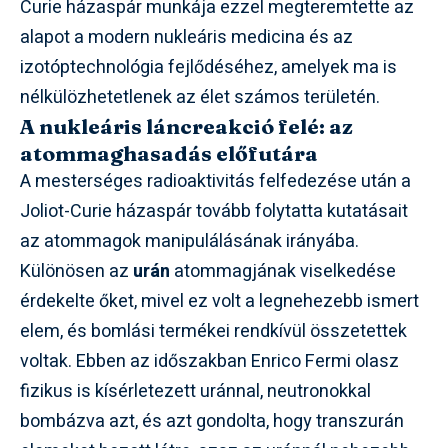
Curie házaspár munkája ezzel megteremtette az
alapot a modern nukleáris medicina és az
izotóptechnológia fejlődéséhez, amelyek ma is
nélkülözhetetlenek az élet számos területén.
A nukleáris láncreakció felé: az
atommaghasadás előfutára
A mesterséges radioaktivitás felfedezése után a
Joliot-Curie házaspár tovább folytatta kutatásait
az atommagok manipulálásának irányába.
Különösen az
urán
atommagjának viselkedése
érdekelte őket, mivel ez volt a legnehezebb ismert
elem, és bomlási termékei rendkívül összetettek
voltak. Ebben az időszakban Enrico Fermi olasz
fizikus is kísérletezett uránnal, neutronokkal
bombázva azt, és azt gondolta, hogy transzurán