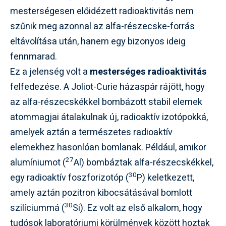
mesterségesen előidézett radioaktivitás nem
szűnik meg azonnal az alfa-részecske-forrás
eltávolítása után, hanem egy bizonyos ideig
fennmarad.
Ez a jelenség volt a
mesterséges radioaktivitás
felfedezése. A Joliot-Curie házaspár rájött, hogy
az alfa-részecskékkel bombázott stabil elemek
atommagjai átalakulnak új, radioaktív izotópokká,
amelyek aztán a természetes radioaktív
elemekhez hasonlóan bomlanak. Például, amikor
27
alumíniumot (
Al) bombáztak alfa-részecskékkel,
30
egy radioaktív foszforizotóp (
P) keletkezett,
amely aztán pozitron kibocsátásával bomlott
30
szilíciummá (
Si). Ez volt az első alkalom, hogy
tudósok laboratóriumi körülmények között hoztak