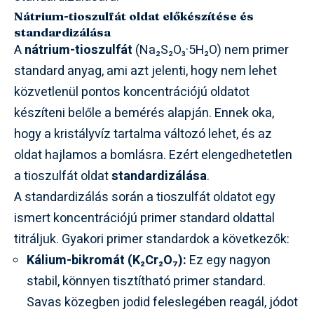
Nátrium-tioszulfát oldat előkészítése és
standardizálása
A
nátrium-tioszulfát
(Na₂S₂O₃·5H₂O) nem primer
standard anyag, ami azt jelenti, hogy nem lehet
közvetlenül pontos koncentrációjú oldatot
készíteni belőle a bemérés alapján. Ennek oka,
hogy a kristályvíz tartalma változó lehet, és az
oldat hajlamos a bomlásra. Ezért elengedhetetlen
a tioszulfát oldat
standardizálása
.
A standardizálás során a tioszulfát oldatot egy
ismert koncentrációjú primer standard oldattal
titráljuk. Gyakori primer standardok a következők:
Kálium-bikromát (K₂Cr₂O₇):
Ez egy nagyon
stabil, könnyen tisztítható primer standard.
Savas közegben jodid feleslegében reagál, jódot