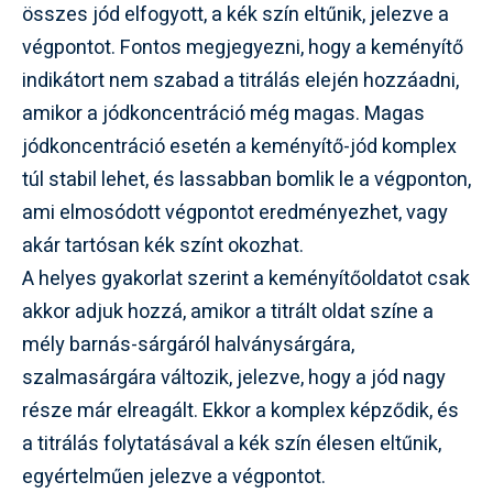
összes jód elfogyott, a kék szín eltűnik, jelezve a
végpontot. Fontos megjegyezni, hogy a keményítő
indikátort nem szabad a titrálás elején hozzáadni,
amikor a jódkoncentráció még magas. Magas
jódkoncentráció esetén a keményítő-jód komplex
túl stabil lehet, és lassabban bomlik le a végponton,
ami elmosódott végpontot eredményezhet, vagy
akár tartósan kék színt okozhat.
A helyes gyakorlat szerint a keményítőoldatot csak
akkor adjuk hozzá, amikor a titrált oldat színe a
mély barnás-sárgáról halványsárgára,
szalmasárgára változik, jelezve, hogy a jód nagy
része már elreagált. Ekkor a komplex képződik, és
a titrálás folytatásával a kék szín élesen eltűnik,
egyértelműen jelezve a végpontot.