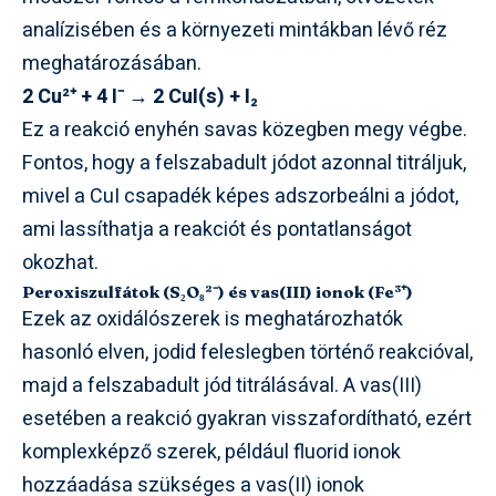
analízisében és a környezeti mintákban lévő réz
meghatározásában.
2 Cu²⁺ + 4 I⁻ → 2 CuI(s) + I₂
Ez a reakció enyhén savas közegben megy végbe.
Fontos, hogy a felszabadult jódot azonnal titráljuk,
mivel a CuI csapadék képes adszorbeálni a jódot,
ami lassíthatja a reakciót és pontatlanságot
okozhat.
Peroxiszulfátok (S₂O₈²⁻) és vas(III) ionok (Fe³⁺)
Ezek az oxidálószerek is meghatározhatók
hasonló elven, jodid feleslegben történő reakcióval,
majd a felszabadult jód titrálásával. A vas(III)
esetében a reakció gyakran visszafordítható, ezért
komplexképző szerek, például fluorid ionok
hozzáadása szükséges a vas(II) ionok