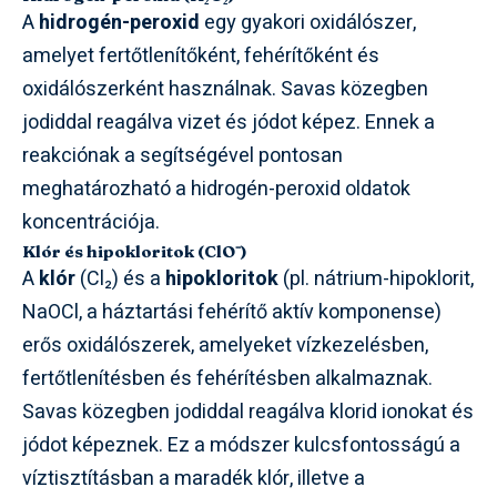
A
hidrogén-peroxid
egy gyakori oxidálószer,
amelyet fertőtlenítőként, fehérítőként és
oxidálószerként használnak. Savas közegben
jodiddal reagálva vizet és jódot képez. Ennek a
reakciónak a segítségével pontosan
meghatározható a hidrogén-peroxid oldatok
koncentrációja.
Klór és hipokloritok (ClO⁻)
A
klór
(Cl₂) és a
hipokloritok
(pl. nátrium-hipoklorit,
NaOCl, a háztartási fehérítő aktív komponense)
erős oxidálószerek, amelyeket vízkezelésben,
fertőtlenítésben és fehérítésben alkalmaznak.
Savas közegben jodiddal reagálva klorid ionokat és
jódot képeznek. Ez a módszer kulcsfontosságú a
víztisztításban a maradék klór, illetve a