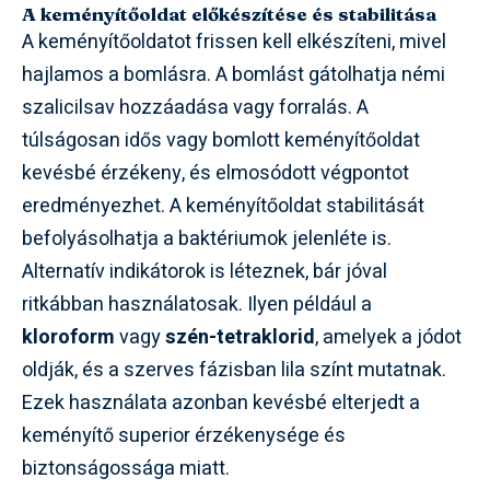
A keményítőoldat előkészítése és stabilitása
A keményítőoldatot frissen kell elkészíteni, mivel
hajlamos a bomlásra. A bomlást gátolhatja némi
szalicilsav hozzáadása vagy forralás. A
túlságosan idős vagy bomlott keményítőoldat
kevésbé érzékeny, és elmosódott végpontot
eredményezhet. A keményítőoldat stabilitását
befolyásolhatja a baktériumok jelenléte is.
Alternatív indikátorok is léteznek, bár jóval
ritkábban használatosak. Ilyen például a
kloroform
vagy
szén-tetraklorid
, amelyek a jódot
oldják, és a szerves fázisban lila színt mutatnak.
Ezek használata azonban kevésbé elterjedt a
keményítő superior érzékenysége és
biztonságossága miatt.