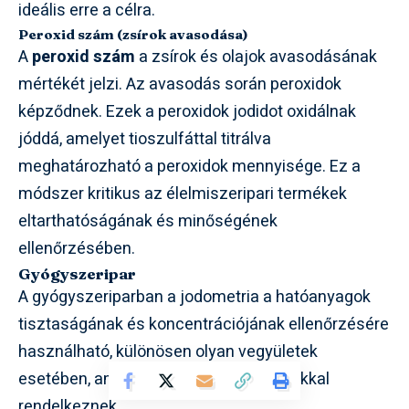
ideális erre a célra.
Peroxid szám (zsírok avasodása)
A
peroxid szám
a zsírok és olajok avasodásának
mértékét jelzi. Az avasodás során peroxidok
képződnek. Ezek a peroxidok jodidot oxidálnak
jóddá, amelyet tioszulfáttal titrálva
meghatározható a peroxidok mennyisége. Ez a
módszer kritikus az élelmiszeripari termékek
eltarthatóságának és minőségének
ellenőrzésében.
Gyógyszeripar
A gyógyszeriparban a jodometria a hatóanyagok
tisztaságának és koncentrációjának ellenőrzésére
használható, különösen olyan vegyületek
esetében, amelyek redox tulajdonságokkal
rendelkeznek.