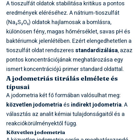
A tioszulfát oldatok stabilitása kritikus a pontos
eredmények eléréséhez. A nátrium-tioszulfát
(Na₂S₂O₃) oldatok hajlamosak a bomlásra,
különösen fény, magas hőmérséklet, savas pH és
baktériumok jelenlétében. Ezért elengedhetetlen a
tioszulfát oldat rendszeres
standardizálása
, azaz
pontos koncentrációjának meghatározása egy
ismert koncentrációjú primer standard oldattal.
A jodometriás titrálás elmélete és
típusai
A jodometria két fő formában valósulhat meg:
közvetlen jodometria
és
indirekt jodometria
. A
választás az analit kémiai tulajdonságaitól és a
reakciókörülményektől függ.
Közvetlen jodometria