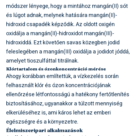
módszer lényege, hogy a mintához mangán(II) sót
és lúgot adnak, melynek hatására mangán(II)-
hidroxid csapadék képződik. Az oldott oxigén
oxidálja a mangán(II)-hidroxidot mangán(III)-
hidroxiddá. Ezt követően savas közegben jodid
feleslegében a mangán(III) oxidálja a jodidot jóddá,
amelyet tioszulfáttal titrálnak.
Klórtartalom és ózonkoncentráció mérése
Ahogy korábban említettük, a vízkezelés során
felhasznált klór és ózon koncentrációjának
ellenőrzése létfontosságú a hatékony fertőtlenítés
biztosításához, ugyanakkor a túlzott mennyiség
elkerüléséhez is, ami káros lehet az emberi
egészségre és a környezetre.
Élelmiszeripari alkalmazások