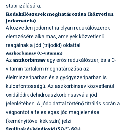
stabilizálására.
Redukálószerek meghatározása (közvetlen
jodometria)
A közvetlen jodometria olyan redukálószerek
elemzésére alkalmas, amelyek közvetlenül
reagálnak a jód (trijodid) oldattal.
Aszkorbinsav (C-vitamin)
Az
aszkorbinsav
egy erős redukálószer, és a C-
vitamin tartalom meghatározása az
élelmiszeriparban és a gyógyszeriparban is
kulcsfontosságú. Az aszkorbinsav közvetlenül
oxidálódik dehidroaszkorbinsavvá a jód
jelenlétében. A jódoldattal történő titrálás során a
végpontot a felesleges jód megjelenése
(keményítővel kék szín) jelzi.
Szulfitok és kéndioxid (SO₃²⁻, SO₂)