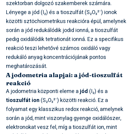
szektorban dolgozó szakemberek számára.
Lényege a jód (I₂) és a tioszulfát (S₂O₃²⁻) ionok
közötti sztöchiometrikus reakcióra épül, amelynek
során a jód redukálódik jodid ionná, a tioszulfát
pedig oxidálódik tetrationát ionná. Ez a specifikus
reakció teszi lehetővé számos oxidáló vagy
redukáló anyag koncentrációjának pontos
meghatározását.
A jodometria alapjai: a jód-tioszulfát
reakció
A jodometria központi eleme a
jód
(I₂) és a
tioszulfát ion
(S₂O₃²⁻) közötti reakció. Ez a
folyamat egy klasszikus redox reakció, amelynek
során a jód, mint viszonylag gyenge oxidálószer,
elektronokat vesz fel, míg a tioszulfát ion, mint