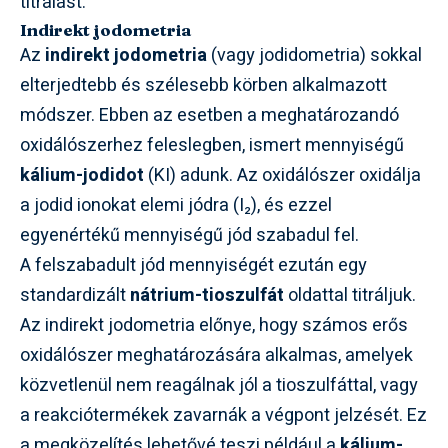
titrálást.
Indirekt jodometria
Az
indirekt jodometria
(vagy jodidometria) sokkal
elterjedtebb és szélesebb körben alkalmazott
módszer. Ebben az esetben a meghatározandó
oxidálószerhez feleslegben, ismert mennyiségű
kálium-jodidot
(KI) adunk. Az oxidálószer oxidálja
a jodid ionokat elemi jódra (I₂), és ezzel
egyenértékű mennyiségű jód szabadul fel.
A felszabadult jód mennyiségét ezután egy
standardizált
nátrium-tioszulfát
oldattal titráljuk.
Az indirekt jodometria előnye, hogy számos erős
oxidálószer meghatározására alkalmas, amelyek
közvetlenül nem reagálnak jól a tioszulfáttal, vagy
a reakciótermékek zavarnák a végpont jelzését. Ez
a megközelítés lehetővé teszi például a
kálium-