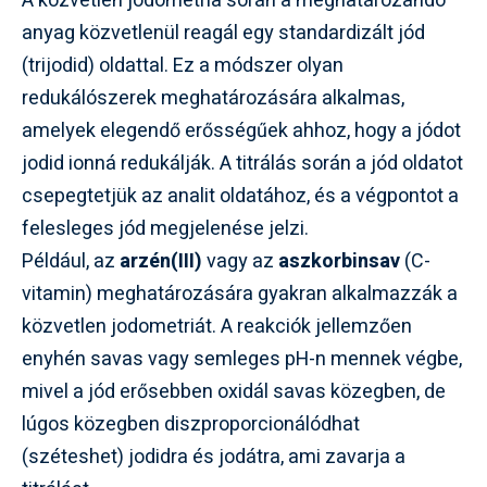
A közvetlen jodometria során a meghatározandó
anyag közvetlenül reagál egy standardizált jód
(trijodid) oldattal. Ez a módszer olyan
redukálószerek meghatározására alkalmas,
amelyek elegendő erősségűek ahhoz, hogy a jódot
jodid ionná redukálják. A titrálás során a jód oldatot
csepegtetjük az analit oldatához, és a végpontot a
felesleges jód megjelenése jelzi.
Például, az
arzén(III)
vagy az
aszkorbinsav
(C-
vitamin) meghatározására gyakran alkalmazzák a
közvetlen jodometriát. A reakciók jellemzően
enyhén savas vagy semleges pH-n mennek végbe,
mivel a jód erősebben oxidál savas közegben, de
lúgos közegben diszproporcionálódhat
(széteshet) jodidra és jodátra, ami zavarja a