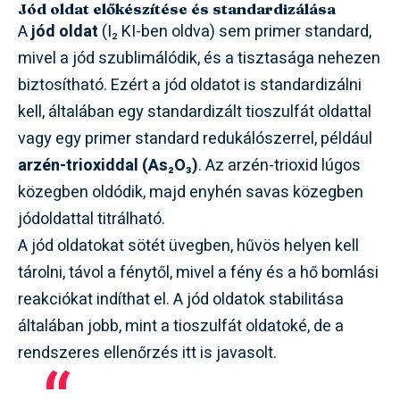
Jód oldat előkészítése és standardizálása
A
jód oldat
(I₂ KI-ben oldva) sem primer standard,
mivel a jód szublimálódik, és a tisztasága nehezen
biztosítható. Ezért a jód oldatot is standardizálni
kell, általában egy standardizált tioszulfát oldattal
vagy egy primer standard redukálószerrel, például
arzén-trioxiddal (As₂O₃)
. Az arzén-trioxid lúgos
közegben oldódik, majd enyhén savas közegben
jódoldattal titrálható.
A jód oldatokat sötét üvegben, hűvös helyen kell
tárolni, távol a fénytől, mivel a fény és a hő bomlási
reakciókat indíthat el. A jód oldatok stabilitása
általában jobb, mint a tioszulfát oldatoké, de a
rendszeres ellenőrzés itt is javasolt.