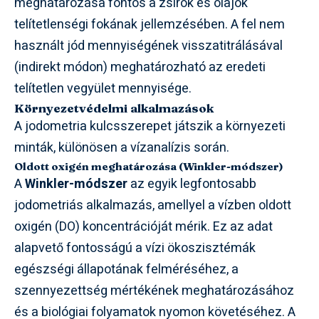
meghatározása fontos a zsírok és olajok
telítetlenségi fokának jellemzésében. A fel nem
használt jód mennyiségének visszatitrálásával
(indirekt módon) meghatározható az eredeti
telítetlen vegyület mennyisége.
Környezetvédelmi alkalmazások
A jodometria kulcsszerepet játszik a környezeti
minták, különösen a vízanalízis során.
Oldott oxigén meghatározása (Winkler-módszer)
A
Winkler-módszer
az egyik legfontosabb
jodometriás alkalmazás, amellyel a vízben oldott
oxigén (DO) koncentrációját mérik. Ez az adat
alapvető fontosságú a vízi ökoszisztémák
egészségi állapotának felméréséhez, a
szennyezettség mértékének meghatározásához
és a biológiai folyamatok nyomon követéséhez. A