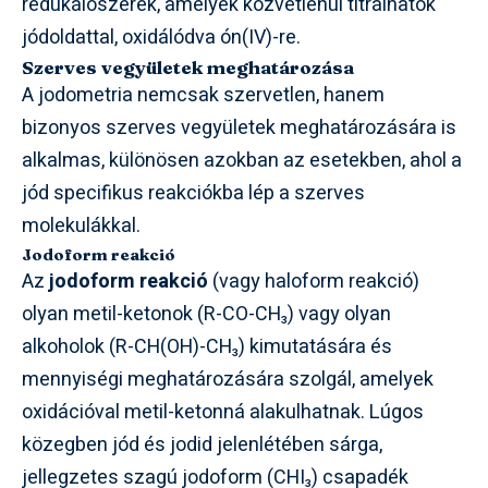
redukálószerek, amelyek közvetlenül titrálhatók
jódoldattal, oxidálódva ón(IV)-re.
Szerves vegyületek meghatározása
A jodometria nemcsak szervetlen, hanem
bizonyos szerves vegyületek meghatározására is
alkalmas, különösen azokban az esetekben, ahol a
jód specifikus reakciókba lép a szerves
molekulákkal.
Jodoform reakció
Az
jodoform reakció
(vagy haloform reakció)
olyan metil-ketonok (R-CO-CH₃) vagy olyan
alkoholok (R-CH(OH)-CH₃) kimutatására és
mennyiségi meghatározására szolgál, amelyek
oxidációval metil-ketonná alakulhatnak. Lúgos
közegben jód és jodid jelenlétében sárga,
jellegzetes szagú jodoform (CHI₃) csapadék