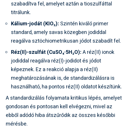
szabadítva fel, amelyet aztán a tioszulfáttal
titrálunk.
Kálium-jodát (KIO₃):
Szintén kiváló primer
standard, amely savas közegben jodiddal
reagálva sztöchiometrikusan jódot szabadít fel.
Réz(II)-szulfát (CuSO₄·5H₂O):
A réz(II) ionok
jodiddal reagálva réz(I)-jodidot és jódot
képeznek. Ez a reakció alapja a réz(II)
meghatározásának is, de standardizálásra is
használható, ha pontos réz(II) oldatot készítünk.
A standardizálás folyamata kritikus lépés, amelyet
gondosan és pontosan kell elvégezni, mivel az
ebből adódó hiba átszűrődik az összes későbbi
mérésbe.