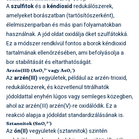
A
szulfitok
és a
kéndioxid
redukálószerek,
amelyeket borászatban (tartósítószerként),
élelmiszeriparban és más ipari folyamatokban
használnak. A jód oldat oxidálja őket szulfátokká.
Ez a módszer rendkívül fontos a borok kéndioxid
tartalmának ellenőrzésében, ami befolyásolja a
bor stabilitását és eltarthatóságát.
Arzén(III) (AsO₃³⁻ vagy AsO₂⁻)
Az
arzén(III)
vegyületek, például az arzén-trioxid,
redukálószerek, és közvetlenül titrálhatók
jódoldattal enyhén lúgos vagy semleges közegben,
ahol az arzén(III) arzén(V)-re oxidálódik. Ez a
reakció alapja a jódoldat standardizálásának is.
Sztannitok (SnO₂²⁻)
Az
ón(II)
vegyületek (sztannitok) szintén