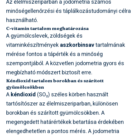
Az élelmiszeriparban a jodometria számos
minőségellenőrzési és táplálkozástudományi célra
használható.
C-vitamin tartalom meghatározása
A gyümölcslevek, zöldségek és
vitaminkészítmények
aszkorbinsav
tartalmának
mérése fontos a tápérték és a minőség
szempontjából. A közvetlen jodometria gyors és
megbízható módszert biztosít erre.
Kéndioxid tartalom borokban és szárított
gyümölcsökben
A
kéndioxid
(SO₂) széles körben használt
tartósítószer az élelmiszeriparban, különösen
borokban és szárított gyümölcsökben. A
megengedett határértékek betartása érdekében
elengedhetetlen a pontos mérés. A jodometria