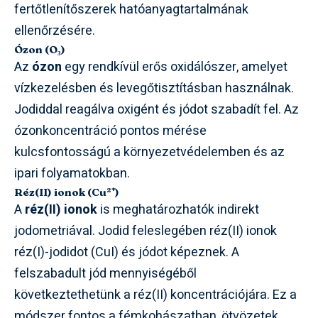
fertőtlenítőszerek hatóanyagtartalmának
ellenőrzésére.
Ózon (O₃)
Az
ózon
egy rendkívül erős oxidálószer, amelyet
vízkezelésben és levegőtisztításban használnak.
Jodiddal reagálva oxigént és jódot szabadít fel. Az
ózonkoncentráció pontos mérése
kulcsfontosságú a környezetvédelemben és az
ipari folyamatokban.
Réz(II) ionok (Cu²⁺)
A
réz(II) ionok
is meghatározhatók indirekt
jodometriával. Jodid feleslegében réz(II) ionok
réz(I)-jodidot (CuI) és jódot képeznek. A
felszabadult jód mennyiségéből
következtethetünk a réz(II) koncentrációjára. Ez a
módszer fontos a fémkohászatban, ötvözetek