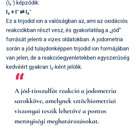
(I₃⁻) képződik:
I₂ + I⁻ ⇌ I₃⁻
Ez a trijodid ion a valóságban az, ami az oxidációs
reakciókban részt vesz, és gyakorlatilag a „jód”
forrását jelenti a vizes oldatokban. A jodometria
során a jód tulajdonképpen trijodid ion formájában
van jelen, de a reakcióegyenletekben egyszerűség
kedvéért gyakran I₂-ként jelölik.
A jód-tioszulfát reakció a jodometria
sarokköve, amelynek sztöchiometriai
viszonyai teszik lehetővé a pontos
mennyiségi meghatározásokat.