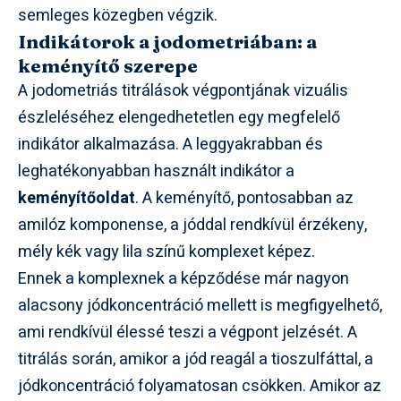
semleges közegben végzik.
Indikátorok a jodometriában: a
keményítő szerepe
A jodometriás titrálások végpontjának vizuális
észleléséhez elengedhetetlen egy megfelelő
indikátor alkalmazása. A leggyakrabban és
leghatékonyabban használt indikátor a
keményítőoldat
. A keményítő, pontosabban az
amilóz komponense, a jóddal rendkívül érzékeny,
mély kék vagy lila színű komplexet képez.
Ennek a komplexnek a képződése már nagyon
alacsony jódkoncentráció mellett is megfigyelhető,
ami rendkívül élessé teszi a végpont jelzését. A
titrálás során, amikor a jód reagál a tioszulfáttal, a
jódkoncentráció folyamatosan csökken. Amikor az