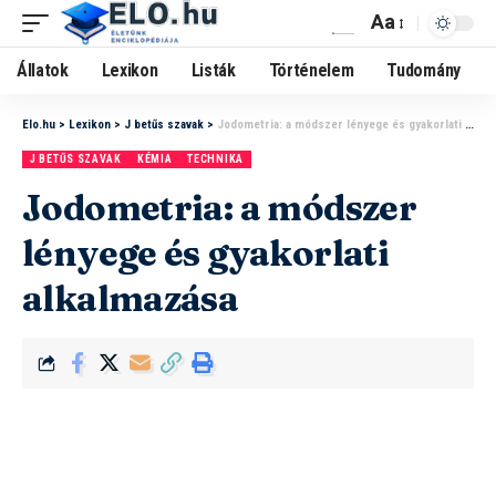
Aa
Állatok
Lexikon
Listák
Történelem
Tudomány
Elo.hu
>
Lexikon
>
J betűs szavak
>
Jodometria: a módszer lényege és gyakorlati alkalmazása
J BETŰS SZAVAK
KÉMIA
TECHNIKA
Jodometria: a módszer
lényege és gyakorlati
alkalmazása