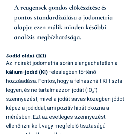
A reagensek gondos előkészítése és
pontos standardizálása a jodometria
alapja; ezen múlik minden későbbi
analízis megbízhatósága.
Jodid oldat (KI)
Az indirekt jodometria során elengedhetetlen a
kálium-jodid (KI)
feleslegben történő
hozzáadása. Fontos, hogy a felhasznált KI tiszta
legyen, és ne tartalmazzon jodát (IO₃⁻)
szennyezést, mivel a jodát savas közegben jódot
képez a jodiddal, ami pozitív hibát okozna a
mérésben. Ezt az esetleges szennyezést
ellenőrizni kell, vagy megfelelő tisztaságú