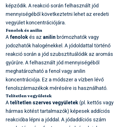
képződik. A reakció során felhasznált jód
mennyiségéből következtetni lehet az eredeti
vegyület koncentrációjára.
Fenolok és anilin
A
fenolok
és az
anilin
brómozhatók vagy
jodozhatók halogénekkel. A jódoldattal történő
reakció során a jód szubsztituálódik az aromás
gyűrűre. A felhasznált jód mennyiségéből
meghatározható a fenol vagy anilin
koncentrációja. Ez a módszer a vízben lévő
fenolszármazékok mérésére is használható.
Telítetlen vegyületek
A
telítetlen szerves vegyületek
(pl. kettős vagy
hármas kötést tartalmazók) képesek addíciós
reakcióba lépni a jóddal. A jódaddíciós szám