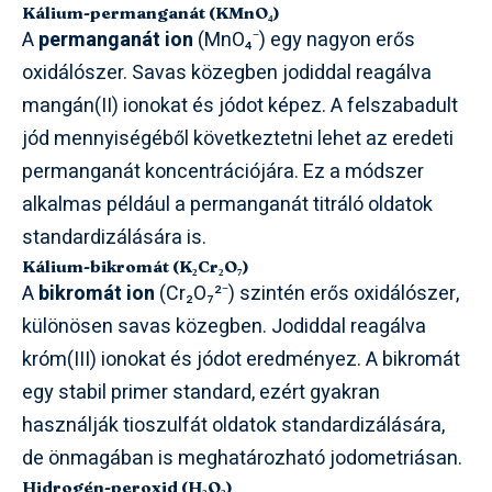
Kálium-permanganát (KMnO₄)
A
permanganát ion
(MnO₄⁻) egy nagyon erős
oxidálószer. Savas közegben jodiddal reagálva
mangán(II) ionokat és jódot képez. A felszabadult
jód mennyiségéből következtetni lehet az eredeti
permanganát koncentrációjára. Ez a módszer
alkalmas például a permanganát titráló oldatok
standardizálására is.
Kálium-bikromát (K₂Cr₂O₇)
A
bikromát ion
(Cr₂O₇²⁻) szintén erős oxidálószer,
különösen savas közegben. Jodiddal reagálva
króm(III) ionokat és jódot eredményez. A bikromát
egy stabil primer standard, ezért gyakran
használják tioszulfát oldatok standardizálására,
de önmagában is meghatározható jodometriásan.
Hidrogén-peroxid (H₂O₂)