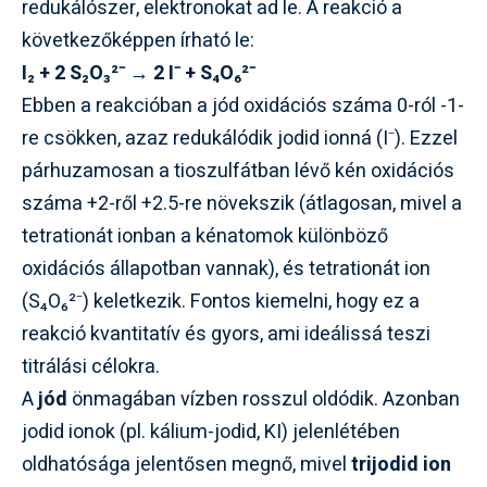
redukálószer, elektronokat ad le. A reakció a
következőképpen írható le:
I₂ + 2 S₂O₃²⁻ → 2 I⁻ + S₄O₆²⁻
Ebben a reakcióban a jód oxidációs száma 0-ról -1-
re csökken, azaz redukálódik jodid ionná (I⁻). Ezzel
párhuzamosan a tioszulfátban lévő kén oxidációs
száma +2-ről +2.5-re növekszik (átlagosan, mivel a
tetrationát ionban a kénatomok különböző
oxidációs állapotban vannak), és tetrationát ion
(S₄O₆²⁻) keletkezik. Fontos kiemelni, hogy ez a
reakció kvantitatív és gyors, ami ideálissá teszi
titrálási célokra.
A
jód
önmagában vízben rosszul oldódik. Azonban
jodid ionok (pl. kálium-jodid, KI) jelenlétében
oldhatósága jelentősen megnő, mivel
trijodid ion