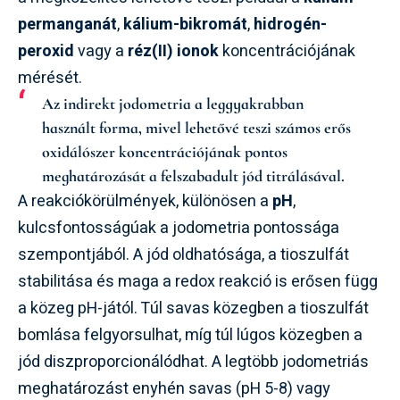
permanganát
,
kálium-bikromát
,
hidrogén-
peroxid
vagy a
réz(II) ionok
koncentrációjának
mérését.
Az indirekt jodometria a leggyakrabban
használt forma, mivel lehetővé teszi számos erős
oxidálószer koncentrációjának pontos
meghatározását a felszabadult jód titrálásával.
A reakciókörülmények, különösen a
pH
,
kulcsfontosságúak a jodometria pontossága
szempontjából. A jód oldhatósága, a tioszulfát
stabilitása és maga a redox reakció is erősen függ
a közeg pH-jától. Túl savas közegben a tioszulfát
bomlása felgyorsulhat, míg túl lúgos közegben a
jód diszproporcionálódhat. A legtöbb jodometriás
meghatározást enyhén savas (pH 5-8) vagy