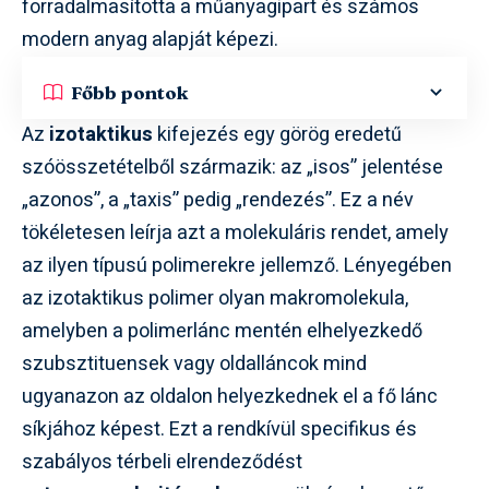
forradalmasította a műanyagipart és számos
modern anyag alapját képezi.
Főbb pontok
Az
izotaktikus
kifejezés egy görög eredetű
szóösszetételből származik: az „isos” jelentése
„azonos”, a „taxis” pedig „rendezés”. Ez a név
tökéletesen leírja azt a molekuláris rendet, amely
az ilyen típusú polimerekre jellemző. Lényegében
az izotaktikus polimer olyan makromolekula,
amelyben a polimerlánc mentén elhelyezkedő
szubsztituensek vagy oldalláncok mind
ugyanazon az oldalon helyezkednek el a fő lánc
síkjához képest. Ezt a rendkívül specifikus és
szabályos térbeli elrendeződést