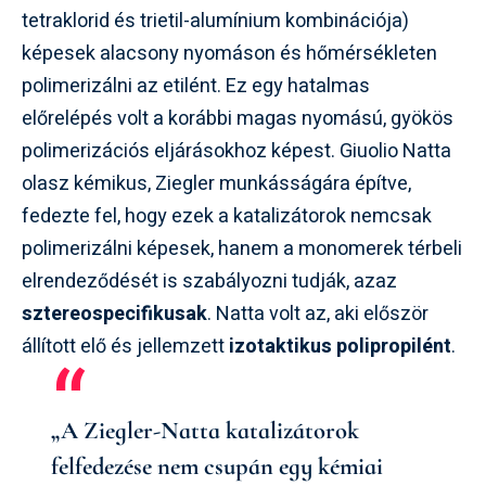
tetraklorid és trietil-alumínium kombinációja)
képesek alacsony nyomáson és hőmérsékleten
polimerizálni az etilént. Ez egy hatalmas
előrelépés volt a korábbi magas nyomású, gyökös
polimerizációs eljárásokhoz képest. Giuolio Natta
olasz kémikus, Ziegler munkásságára építve,
fedezte fel, hogy ezek a katalizátorok nemcsak
polimerizálni képesek, hanem a monomerek térbeli
elrendeződését is szabályozni tudják, azaz
sztereospecifikusak
. Natta volt az, aki először
állított elő és jellemzett
izotaktikus polipropilént
.
„A Ziegler-Natta katalizátorok
felfedezése nem csupán egy kémiai