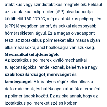
ataktikus vagy szindiotaktikus megfelelőik. Például
az izotaktikus polipropilén (iPP) olvadáspontja
körülbelül 160-170 °C, míg az ataktikus polipropilén
(aPP) lényegében amorf, és sokkal alacsonyabb
hőmérsékleten lágyul. Ez a magas olvadáspont
teszi az izotaktikus polimereket alkalmassá olyan
alkalmazásokra, ahol hőállóságra van szükség.
Mechanikai tulajdonságok
Az izotaktikus polimerek kiváló mechanikai
tulajdonságokkal rendelkeznek, beleértve a nagy
szakítószilárdságot
,
merevséget
és
keménységet
. A kristályos régiók ellenállnak a
deformációnak, és hatékonyan átadják a terhelést
a polimerláncok között. Ez az oka annak, hogy az
izotaktikus polimereket széles körben