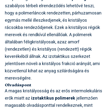
szabályos térbeli elrendeződés lehetővé teszi,
hogy a polimerláncok rendezetten, párhuzamosan
egymás mellé illeszkedjenek, és kristályos
rácsokba rendeződjenek. Ezek a kristályos régiók
merevek és rendkívül ellenállóak. A polimerek
általában féligkristályosak, azaz amorf
(rendezetlen) és kristályos (rendezett) régiók
keverékéből állnak. Az izotaktikus szerkezet
jelentősen növeli a kristályos frakció arányát, ami
közvetlenül kihat az anyag szilárdságára és
merevségére.
Olvadáspont
A magas kristályosság és az erős intermolekuláris
erők miatt az
izotaktikus polimerek
jellemzően
magasabb olvadásponttal rendelkeznek, mint