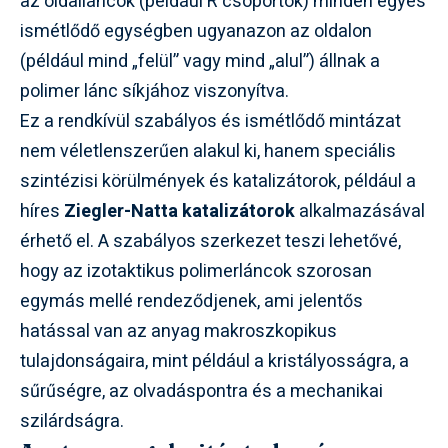
az oldalláncok (például R csoportok) minden egyes
ismétlődő egységben ugyanazon az oldalon
(például mind „felül” vagy mind „alul”) állnak a
polimer lánc síkjához viszonyítva.
Ez a rendkívül szabályos és ismétlődő mintázat
nem véletlenszerűen alakul ki, hanem speciális
szintézisi körülmények és katalizátorok, például a
híres
Ziegler-Natta katalizátorok
alkalmazásával
érhető el. A szabályos szerkezet teszi lehetővé,
hogy az izotaktikus polimerláncok szorosan
egymás mellé rendeződjenek, ami jelentős
hatással van az anyag makroszkopikus
tulajdonságaira, mint például a kristályosságra, a
sűrűségre, az olvadáspontra és a mechanikai
szilárdságra.