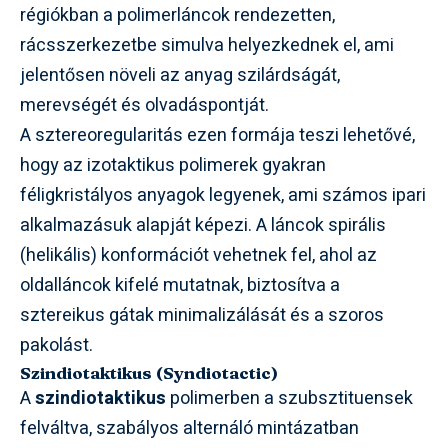
régiókban a polimerláncok rendezetten,
rácsszerkezetbe simulva helyezkednek el, ami
jelentősen növeli az anyag szilárdságát,
merevségét és olvadáspontját.
A sztereoregularitás ezen formája teszi lehetővé,
hogy az izotaktikus polimerek gyakran
féligkristályos anyagok legyenek, ami számos ipari
alkalmazásuk alapját képezi. A láncok spirális
(helikális) konformációt vehetnek fel, ahol az
oldalláncok kifelé mutatnak, biztosítva a
sztereikus gátak minimalizálását és a szoros
pakolást.
Szindiotaktikus (Syndiotactic)
A
szindiotaktikus
polimerben a szubsztituensek
felváltva, szabályos alternáló mintázatban