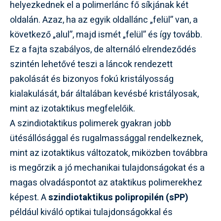
helyezkednek el a polimerlánc fő síkjának két
oldalán. Azaz, ha az egyik oldallánc „felül” van, a
következő „alul”, majd ismét „felül” és így tovább.
Ez a fajta szabályos, de alternáló elrendeződés
szintén lehetővé teszi a láncok rendezett
pakolását és bizonyos fokú kristályosság
kialakulását, bár általában kevésbé kristályosak,
mint az izotaktikus megfelelőik.
A szindiotaktikus polimerek gyakran jobb
ütésállósággal és rugalmassággal rendelkeznek,
mint az izotaktikus változatok, miközben továbbra
is megőrzik a jó mechanikai tulajdonságokat és a
magas olvadáspontot az ataktikus polimerekhez
képest. A
szindiotaktikus polipropilén (sPP)
például kiváló optikai tulajdonságokkal és