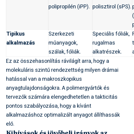
polipropilén (iPP).
polisztirol (sPS).
Tipikus
Szerkezeti
Speciális fóliák,
alkalmazás
műanyagok,
rugalmas
szálak, fóliák.
alkatrészek.
Ez az összehasonlítás rávilágít arra, hogy a
molekuláris szintű rendezettség milyen drámai
hatással van a makroszkopikus
anyagtulajdonságokra. A polimergyártók és
tervezők számára elengedhetetlen a takticitás
pontos szabályozása, hogy a kívánt
alkalmazáshoz optimalizált anyagot állíthassák
elő.
Kihívások és jövőbeli irányok az