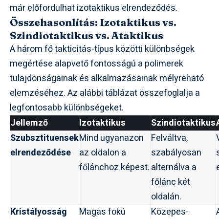
már előfordulhat izotaktikus elrendeződés.
Összehasonlítás: Izotaktikus vs.
Szindiotaktikus vs. Ataktikus
A három fő takticitás-típus közötti különbségek
megértése alapvető fontosságú a polimerek
tulajdonságainak és alkalmazásainak mélyreható
elemzéséhez. Az alábbi táblázat összefoglalja a
legfontosabb különbségeket.
Jellemző
Izotaktikus
Szindiotaktikus
Szubsztituensek
Mind ugyanazon
Felváltva,
elrendeződése
az oldalon a
szabályosan
főlánchoz képest.
alternálva a
főlánc két
oldalán.
Kristályosság
Magas fokú
Közepes-