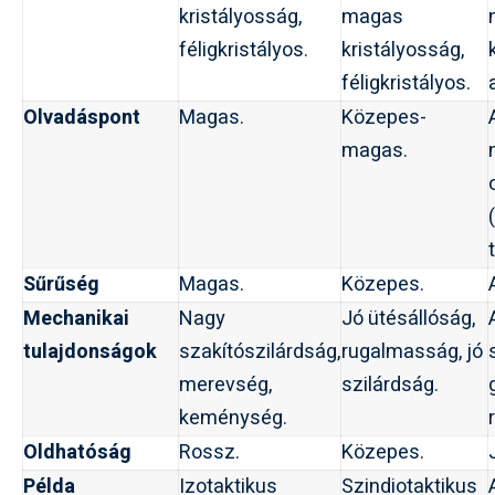
kristályosság,
magas
féligkristályos.
kristályosság,
féligkristályos.
Olvadáspont
Magas.
Közepes-
magas.
Sűrűség
Magas.
Közepes.
Mechanikai
Nagy
Jó ütésállóság,
tulajdonságok
szakítószilárdság,
rugalmasság, jó
merevség,
szilárdság.
keménység.
Oldhatóság
Rossz.
Közepes.
Példa
Izotaktikus
Szindiotaktikus