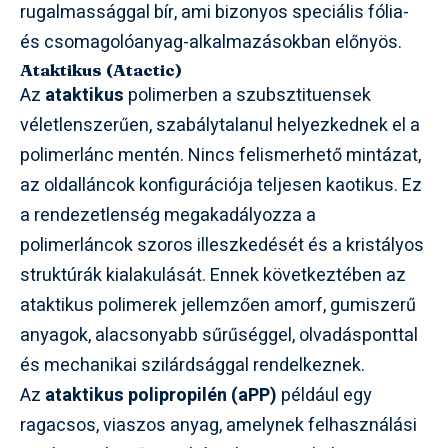
rugalmassággal bír, ami bizonyos speciális fólia-
és csomagolóanyag-alkalmazásokban előnyös.
Ataktikus (Atactic)
Az
ataktikus
polimerben a szubsztituensek
véletlenszerűen, szabálytalanul helyezkednek el a
polimerlánc mentén. Nincs felismerhető mintázat,
az oldalláncok konfigurációja teljesen kaotikus. Ez
a rendezetlenség megakadályozza a
polimerláncok szoros illeszkedését és a kristályos
struktúrák kialakulását. Ennek következtében az
ataktikus polimerek jellemzően amorf, gumiszerű
anyagok, alacsonyabb sűrűséggel, olvadásponttal
és mechanikai szilárdsággal rendelkeznek.
Az
ataktikus polipropilén (aPP)
például egy
ragacsos, viaszos anyag, amelynek felhasználási