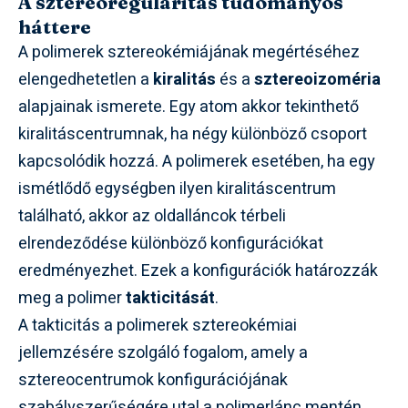
A sztereoregularitás tudományos
háttere
A polimerek sztereokémiájának megértéséhez
elengedhetetlen a
kiralitás
és a
sztereoizoméria
alapjainak ismerete. Egy atom akkor tekinthető
kiralitáscentrumnak, ha négy különböző csoport
kapcsolódik hozzá. A polimerek esetében, ha egy
ismétlődő egységben ilyen kiralitáscentrum
található, akkor az oldalláncok térbeli
elrendeződése különböző konfigurációkat
eredményezhet. Ezek a konfigurációk határozzák
meg a polimer
takticitását
.
A takticitás a polimerek sztereokémiai
jellemzésére szolgáló fogalom, amely a
sztereocentrumok konfigurációjának
szabályszerűségére utal a polimerlánc mentén.