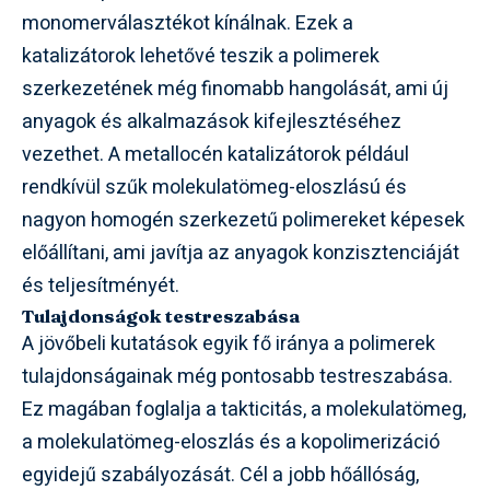
monomerválasztékot kínálnak. Ezek a
katalizátorok lehetővé teszik a polimerek
szerkezetének még finomabb hangolását, ami új
anyagok és alkalmazások kifejlesztéséhez
vezethet. A metallocén katalizátorok például
rendkívül szűk molekulatömeg-eloszlású és
nagyon homogén szerkezetű polimereket képesek
előállítani, ami javítja az anyagok konzisztenciáját
és teljesítményét.
Tulajdonságok testreszabása
A jövőbeli kutatások egyik fő iránya a polimerek
tulajdonságainak még pontosabb testreszabása.
Ez magában foglalja a takticitás, a molekulatömeg,
a molekulatömeg-eloszlás és a kopolimerizáció
egyidejű szabályozását. Cél a jobb hőállóság,