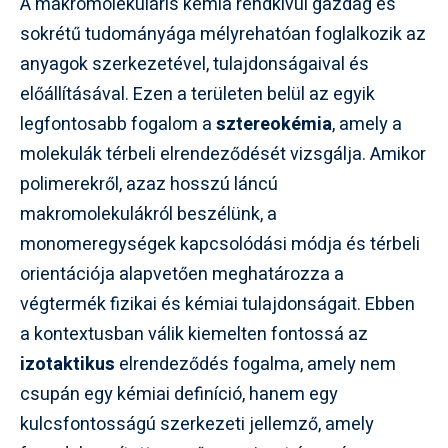
A makromolekuláris kémia rendkívül gazdag és
sokrétű tudományága mélyrehatóan foglalkozik az
anyagok szerkezetével, tulajdonságaival és
előállításával. Ezen a területen belül az egyik
legfontosabb fogalom a
sztereokémia
, amely a
molekulák térbeli elrendeződését vizsgálja. Amikor
polimerekről, azaz hosszú láncú
makromolekulákról beszélünk, a
monomeregységek kapcsolódási módja és térbeli
orientációja alapvetően meghatározza a
végtermék fizikai és kémiai tulajdonságait. Ebben
a kontextusban válik kiemelten fontossá az
izotaktikus
elrendeződés fogalma, amely nem
csupán egy kémiai definíció, hanem egy
kulcsfontosságú szerkezeti jellemző, amely