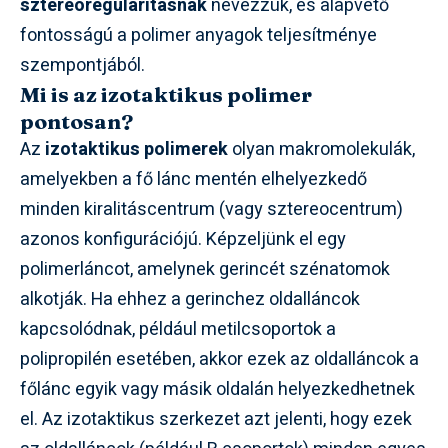
sztereoregularitásnak
nevezzük, és alapvető
fontosságú a polimer anyagok teljesítménye
szempontjából.
Mi is az izotaktikus polimer
pontosan?
Az
izotaktikus polimerek
olyan makromolekulák,
amelyekben a fő lánc mentén elhelyezkedő
minden kiralitáscentrum (vagy sztereocentrum)
azonos konfigurációjú. Képzeljünk el egy
polimerláncot, amelynek gerincét szénatomok
alkotják. Ha ehhez a gerinchez oldalláncok
kapcsolódnak, például metilcsoportok a
polipropilén esetében, akkor ezek az oldalláncok a
főlánc egyik vagy másik oldalán helyezkedhetnek
el. Az izotaktikus szerkezet azt jelenti, hogy ezek