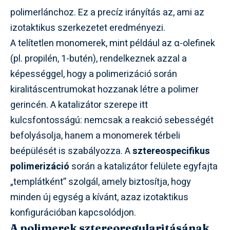
polimerlánchoz. Ez a precíz irányítás az, ami az
izotaktikus szerkezetet eredményezi.
A telítetlen monomerek, mint például az α-olefinek
(pl. propilén, 1-butén), rendelkeznek azzal a
képességgel, hogy a polimerizáció során
kiralitáscentrumokat hozzanak létre a polimer
gerincén. A katalizátor szerepe itt
kulcsfontosságú: nemcsak a reakció sebességét
befolyásolja, hanem a monomerek térbeli
beépülését is szabályozza. A
sztereospecifikus
polimerizáció
során a katalizátor felülete egyfajta
„templátként” szolgál, amely biztosítja, hogy
minden új egység a kívánt, azaz izotaktikus
konfigurációban kapcsolódjon.
A polimerek sztereoregularitásának