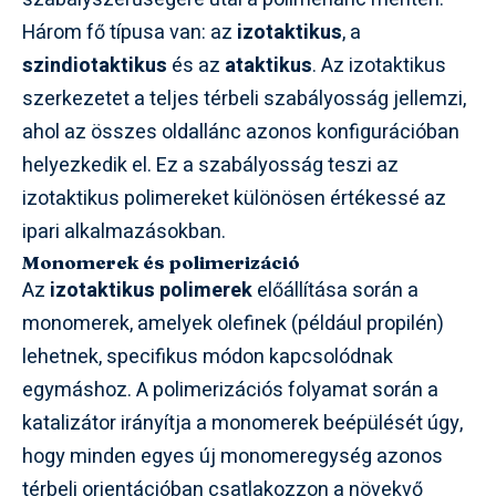
Három fő típusa van: az
izotaktikus
, a
szindiotaktikus
és az
ataktikus
. Az izotaktikus
szerkezetet a teljes térbeli szabályosság jellemzi,
ahol az összes oldallánc azonos konfigurációban
helyezkedik el. Ez a szabályosság teszi az
izotaktikus polimereket különösen értékessé az
ipari alkalmazásokban.
Monomerek és polimerizáció
Az
izotaktikus polimerek
előállítása során a
monomerek, amelyek olefinek (például propilén)
lehetnek, specifikus módon kapcsolódnak
egymáshoz. A polimerizációs folyamat során a
katalizátor irányítja a monomerek beépülését úgy,
hogy minden egyes új monomeregység azonos
térbeli orientációban csatlakozzon a növekvő