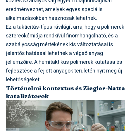
köztes szabályosság egyedi tulajdonságokat
eredményezhet, amelyek egyes speciális
alkalmazásokban hasznosak lehetnek.
Ez a takticitás-típus rávilágít arra, hogy a polimerek
sztereokémiája rendkívül finomhangolható, és a
szabályosság mértékének kis változtatásai is
jelentős hatással lehetnek a végső anyag
jellemzőire. A hemitaktikus polimerek kutatása és
fejlesztése a fejlett anyagok területén nyit meg új
lehetőségeket.
Történelmi kontextus és Ziegler-Natta
katalizátorok