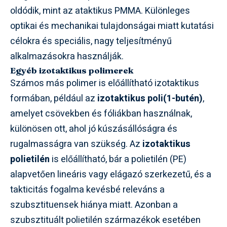
oldódik, mint az ataktikus PMMA. Különleges
optikai és mechanikai tulajdonságai miatt kutatási
célokra és speciális, nagy teljesítményű
alkalmazásokra használják.
Egyéb izotaktikus polimerek
Számos más polimer is előállítható izotaktikus
formában, például az
izotaktikus poli(1-butén)
,
amelyet csövekben és fóliákban használnak,
különösen ott, ahol jó kúszásállóságra és
rugalmasságra van szükség. Az
izotaktikus
polietilén
is előállítható, bár a polietilén (PE)
alapvetően lineáris vagy elágazó szerkezetű, és a
takticitás fogalma kevésbé releváns a
szubsztituensek hiánya miatt. Azonban a
szubsztituált polietilén származékok esetében