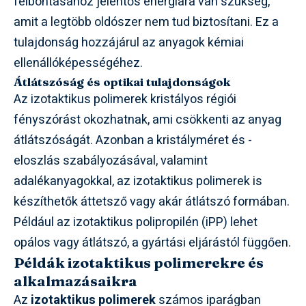
felbontásához jelentős energiára van szükség,
amit a legtöbb oldószer nem tud biztosítani. Ez a
tulajdonság hozzájárul az anyagok kémiai
ellenállóképességéhez.
Átlátszóság és optikai tulajdonságok
Az izotaktikus polimerek kristályos régiói
fényszórást okozhatnak, ami csökkenti az anyag
átlátszóságát. Azonban a kristályméret és -
eloszlás szabályozásával, valamint
adalékanyagokkal, az izotaktikus polimerek is
készíthetők áttetsző vagy akár átlátszó formában.
Például az izotaktikus polipropilén (iPP) lehet
opálos vagy átlátszó, a gyártási eljárástól függően.
Példák izotaktikus polimerekre és
alkalmazásaikra
Az
izotaktikus polimerek
számos iparágban