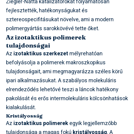
Ziegler-Natta katalizátorokat folyamatosan
fejlesztették, hatékonyságukat és
sztereospecifitásukat növelve, ami a modern
polimergyártás sarokkövévé tette őket.
Az izotaktikus polimerek
tulajdonságai
Az
izotaktikus szerkezet
mélyrehatóan
befolyásolja a polimerek makroszkopikus
tulajdonságait, ami megmagyarázza széles körű
ipari alkalmazásukat. A szabályos molekuláris
elrendeződés lehetővé teszi a láncok hatékony
pakolását és erős intermolekuláris kölcsönhatások
kialakulását.
Kristályosság
Az
izotaktikus polimerek
egyik legjellemzőbb
tulajdonsága a magas fokú
kristályosság
. A