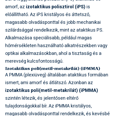
amorf, az
izotaktikus polisztirol (iPS)
is
előállítható. Az iPS kristályos és áttetsző,
magasabb olvadásponttal és jobb mechanikai
szilárdsággal rendelkezik, mint az ataktikus PS.
Alkalmazása speciálisabb, például magas
hőmérsékleten használható alkatrészekben vagy
optikai alkalmazásokban, ahol a tisztaság és a
merevség kulcsfontosságú.
Izotaktikus poli(metil-metakrilát) (iPMMA)
A PMMA (plexiüveg) általában ataktikus formában
ismert, ami amorf és átlátszó. Azonban az
izotaktikus poli(metil-metakrilát) (iPMMA)
szintén létezik, és jelentősen eltérő
tulajdonságokkal bír. Az iPMMA kristályos,
magasabb olvadásponttal rendelkezik, és kevésbé