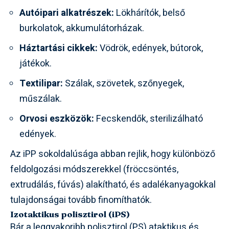
Autóipari alkatrészek:
Lökhárítók, belső
burkolatok, akkumulátorházak.
Háztartási cikkek:
Vödrök, edények, bútorok,
játékok.
Textilipar:
Szálak, szövetek, szőnyegek,
műszálak.
Orvosi eszközök:
Fecskendők, sterilizálható
edények.
Az iPP sokoldalúsága abban rejlik, hogy különböző
feldolgozási módszerekkel (fröccsöntés,
extrudálás, fúvás) alakítható, és adalékanyagokkal
tulajdonságai tovább finomíthatók.
Izotaktikus polisztirol (iPS)
Bár a leggyakoribb polisztirol (PS) ataktikus és