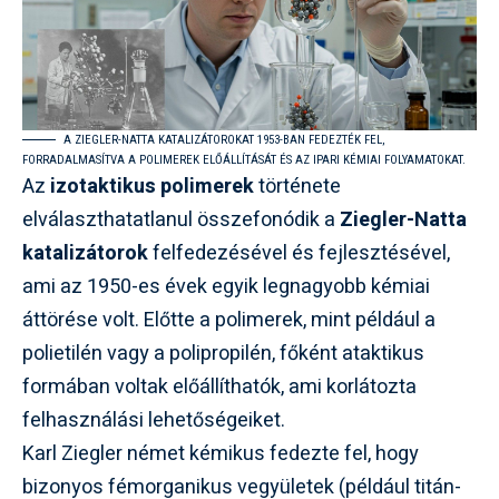
A ZIEGLER-NATTA KATALIZÁTOROKAT 1953-BAN FEDEZTÉK FEL,
FORRADALMASÍTVA A POLIMEREK ELŐÁLLÍTÁSÁT ÉS AZ IPARI KÉMIAI FOLYAMATOKAT.
Az
izotaktikus polimerek
története
elválaszthatatlanul összefonódik a
Ziegler-Natta
katalizátorok
felfedezésével és fejlesztésével,
ami az 1950-es évek egyik legnagyobb kémiai
áttörése volt. Előtte a polimerek, mint például a
polietilén vagy a polipropilén, főként ataktikus
formában voltak előállíthatók, ami korlátozta
felhasználási lehetőségeiket.
Karl Ziegler német kémikus fedezte fel, hogy
bizonyos fémorganikus vegyületek (például titán-