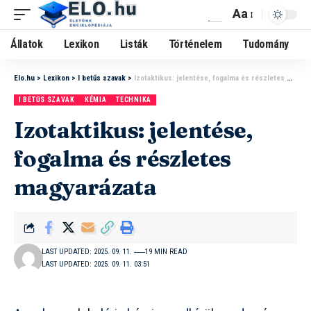
Aa
Állatok
Lexikon
Listák
Történelem
Tudomány
Elo.hu
>
Lexikon
>
I betűs szavak
>
Izotaktikus: jelentése, fogalma és részletes magyarázata
I BETŰS SZAVAK
KÉMIA
TECHNIKA
Izotaktikus: jelentése,
fogalma és részletes
magyarázata
LAST UPDATED: 2025. 09. 11.
19 MIN READ
LAST UPDATED: 2025. 09. 11. 03:51