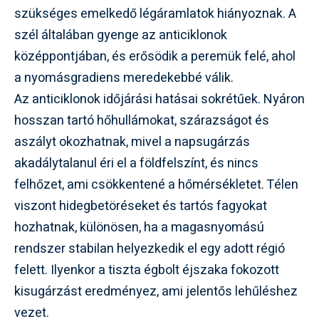
szükséges emelkedő légáramlatok hiányoznak. A
szél általában gyenge az anticiklonok
középpontjában, és erősödik a peremük felé, ahol
a nyomásgradiens meredekebbé válik.
Az anticiklonok időjárási hatásai sokrétűek. Nyáron
hosszan tartó hőhullámokat, szárazságot és
aszályt okozhatnak, mivel a napsugárzás
akadálytalanul éri el a földfelszínt, és nincs
felhőzet, ami csökkentené a hőmérsékletet. Télen
viszont hidegbetöréseket és tartós fagyokat
hozhatnak, különösen, ha a magasnyomású
rendszer stabilan helyezkedik el egy adott régió
felett. Ilyenkor a tiszta égbolt éjszaka fokozott
kisugárzást eredményez, ami jelentős lehűléshez
vezet.