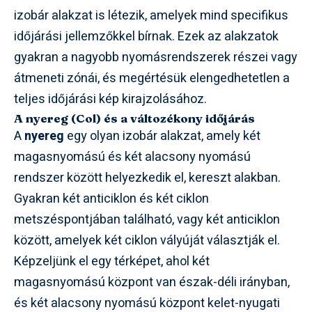
izobár alakzat is létezik, amelyek mind specifikus
időjárási jellemzőkkel bírnak. Ezek az alakzatok
gyakran a nagyobb nyomásrendszerek részei vagy
átmeneti zónái, és megértésük elengedhetetlen a
teljes időjárási kép kirajzolásához.
A nyereg (Col) és a változékony időjárás
A
nyereg
egy olyan izobár alakzat, amely két
magasnyomású és két alacsony nyomású
rendszer között helyezkedik el, kereszt alakban.
Gyakran két anticiklon és két ciklon
metszéspontjában található, vagy két anticiklon
között, amelyek két ciklon vályúját választják el.
Képzeljünk el egy térképet, ahol két
magasnyomású központ van észak-déli irányban,
és két alacsony nyomású központ kelet-nyugati