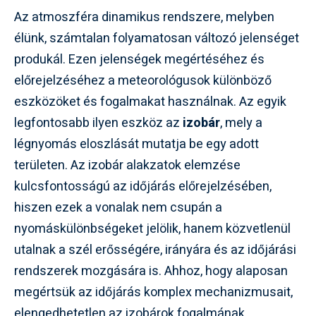
Az atmoszféra dinamikus rendszere, melyben
élünk, számtalan folyamatosan változó jelenséget
produkál. Ezen jelenségek megértéséhez és
előrejelzéséhez a meteorológusok különböző
eszközöket és fogalmakat használnak. Az egyik
legfontosabb ilyen eszköz az
izobár
, mely a
légnyomás eloszlását mutatja be egy adott
területen. Az izobár alakzatok elemzése
kulcsfontosságú az időjárás előrejelzésében,
hiszen ezek a vonalak nem csupán a
nyomáskülönbségeket jelölik, hanem közvetlenül
utalnak a szél erősségére, irányára és az időjárási
rendszerek mozgására is. Ahhoz, hogy alaposan
megértsük az időjárás komplex mechanizmusait,
elengedhetetlen az izobárok fogalmának,