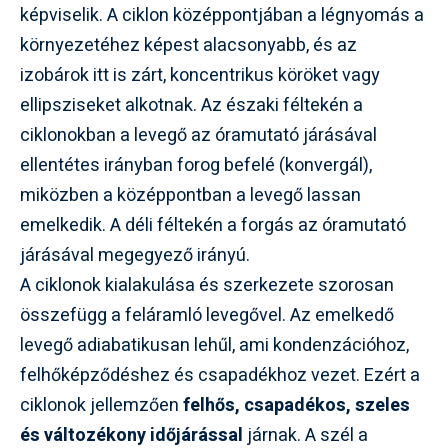
képviselik. A ciklon középpontjában a légnyomás a
környezetéhez képest alacsonyabb, és az
izobárok itt is zárt, koncentrikus köröket vagy
ellipsziseket alkotnak. Az északi féltekén a
ciklonokban a levegő az óramutató járásával
ellentétes irányban forog befelé (konvergál),
miközben a középpontban a levegő lassan
emelkedik. A déli féltekén a forgás az óramutató
járásával megegyező irányú.
A ciklonok kialakulása és szerkezete szorosan
összefügg a feláramló levegővel. Az emelkedő
levegő adiabatikusan lehűl, ami kondenzációhoz,
felhőképződéshez és csapadékhoz vezet. Ezért a
ciklonok jellemzően
felhős, csapadékos, szeles
és változékony időjárással
járnak. A szél a