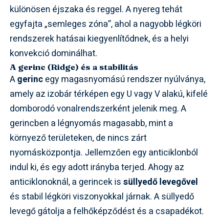
különösen éjszaka és reggel. A nyereg tehát
egyfajta „semleges zóna”, ahol a nagyobb légköri
rendszerek hatásai kiegyenlítődnek, és a helyi
konvekció dominálhat.
A gerinc (Ridge) és a stabilitás
A
gerinc
egy magasnyomású rendszer nyúlványa,
amely az izobár térképen egy U vagy V alakú, kifelé
domborodó vonalrendszerként jelenik meg. A
gerincben a légnyomás magasabb, mint a
környező területeken, de nincs zárt
nyomásközpontja. Jellemzően egy anticiklonból
indul ki, és egy adott irányba terjed. Ahogy az
anticiklonoknál, a gerincek is
süllyedő levegővel
és stabil légköri viszonyokkal járnak. A süllyedő
levegő gátolja a felhőképződést és a csapadékot.