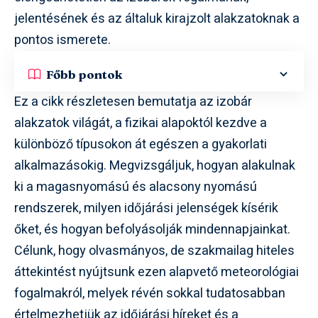
jelentésének és az általuk kirajzolt alakzatoknak a
pontos ismerete.
Főbb pontok
Ez a cikk részletesen bemutatja az izobár
alakzatok világát, a fizikai alapoktól kezdve a
különböző típusokon át egészen a gyakorlati
alkalmazásokig. Megvizsgáljuk, hogyan alakulnak
ki a magasnyomású és alacsony nyomású
rendszerek, milyen időjárási jelenségek kísérik
őket, és hogyan befolyásolják mindennapjainkat.
Célunk, hogy olvasmányos, de szakmailag hiteles
áttekintést nyújtsunk ezen alapvető meteorológiai
fogalmakról, melyek révén sokkal tudatosabban
értelmezhetjük az időjárási híreket és a