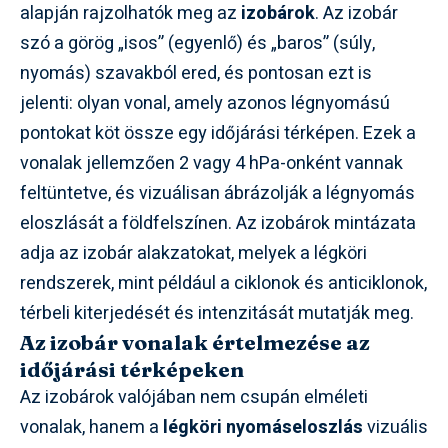
alapján rajzolhatók meg az
izobárok
. Az izobár
szó a görög „isos” (egyenlő) és „baros” (súly,
nyomás) szavakból ered, és pontosan ezt is
jelenti: olyan vonal, amely azonos légnyomású
pontokat köt össze egy időjárási térképen. Ezek a
vonalak jellemzően 2 vagy 4 hPa-onként vannak
feltüntetve, és vizuálisan ábrázolják a légnyomás
eloszlását a földfelszínen. Az izobárok mintázata
adja az izobár alakzatokat, melyek a légköri
rendszerek, mint például a ciklonok és anticiklonok,
térbeli kiterjedését és intenzitását mutatják meg.
Az izobár vonalak értelmezése az
időjárási térképeken
Az izobárok valójában nem csupán elméleti
vonalak, hanem a
légköri nyomáseloszlás
vizuális