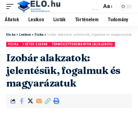
Aa
Állatok
Lexikon
Listák
Történelem
Tudomány
Elo.hu
>
Lexikon
>
Fizika
>
Izobár alakzatok: jelentésük, fogalmuk és magyarázatuk
FIZIKA
I BETŰS SZAVAK
TERMÉSZETTUDOMÁNYOK (ÁLTALÁNOS)
Izobár alakzatok:
jelentésük, fogalmuk és
magyarázatuk