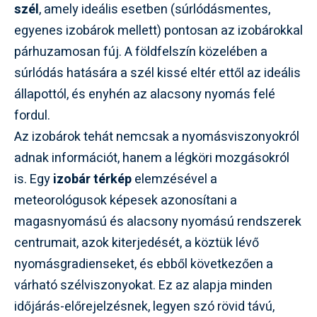
szél
, amely ideális esetben (súrlódásmentes,
egyenes izobárok mellett) pontosan az izobárokkal
párhuzamosan fúj. A földfelszín közelében a
súrlódás hatására a szél kissé eltér ettől az ideális
állapottól, és enyhén az alacsony nyomás felé
fordul.
Az izobárok tehát nemcsak a nyomásviszonyokról
adnak információt, hanem a légköri mozgásokról
is. Egy
izobár térkép
elemzésével a
meteorológusok képesek azonosítani a
magasnyomású és alacsony nyomású rendszerek
centrumait, azok kiterjedését, a köztük lévő
nyomásgradienseket, és ebből következően a
várható szélviszonyokat. Ez az alapja minden
időjárás-előrejelzésnek, legyen szó rövid távú,