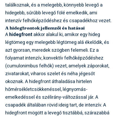
találkoznak, és a melegebb, könnyebb levegő a
hidegebb, sűrűbb levegő fölé emelkedik, ami
intenzív felhőképződéshez és csapadékhoz vezet.
A hidegfrontok jellemzői és hatásai
A
hidegfront
akkor alakul ki, amikor egy hideg
légtömeg egy melegebb légtömeg alá ékelődik, és
azt gyorsan, meredek szögben felemeli. Ez a
folyamat intenzív, konvektív felhőképződéshez
(cumulonimbus felhők) vezet, amelyek záporokat,
zivatarokat, viharos szelet és néha jégesőt
okoznak. A hidegfront áthaladása hirtelen
hőmérsékletcsökkenéssel, légnyomás-
emelkedéssel és szélirány-változással jár. A
csapadék általában rövid ideig tart, de intenzív. A
hidegfront mögött a levegő tisztábbá, szárazabbá