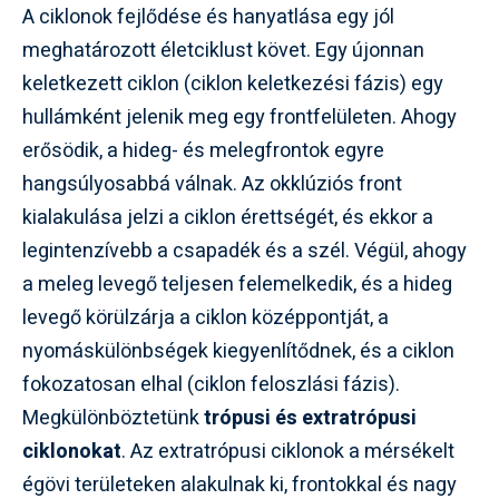
A ciklonok fejlődése és hanyatlása egy jól
meghatározott életciklust követ. Egy újonnan
keletkezett ciklon (ciklon keletkezési fázis) egy
hullámként jelenik meg egy frontfelületen. Ahogy
erősödik, a hideg- és melegfrontok egyre
hangsúlyosabbá válnak. Az okklúziós front
kialakulása jelzi a ciklon érettségét, és ekkor a
legintenzívebb a csapadék és a szél. Végül, ahogy
a meleg levegő teljesen felemelkedik, és a hideg
levegő körülzárja a ciklon középpontját, a
nyomáskülönbségek kiegyenlítődnek, és a ciklon
fokozatosan elhal (ciklon feloszlási fázis).
Megkülönböztetünk
trópusi és extratrópusi
ciklonokat
. Az extratrópusi ciklonok a mérsékelt
égövi területeken alakulnak ki, frontokkal és nagy