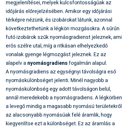
megjelenítései, melyek kulcsfontosságúak az
időjárás előrejelzésében. Amikor egy időjárási
térképre nézünk, és izobárokat látunk, azonnal
következtethetünk a légköri mozgásokra. A sűrűn
futó izobárok szűk nyomásgradienst jeleznek, ami
erős szélre utal, míg a ritkásan elhelyezkedő
vonalak gyenge légmozgást jeleznek. Ez az
alapelv a
nyomásgradiens
fogalmán alapul.
A nyomásgradiens az egységnyi távolságra eső
nyomáskülönbséget jelenti. Minél nagyobb a
nyomáskülönbség egy adott távolságon belül,
annál meredekebb a nyomásgradiens. A légkörben
a levegő mindig a magasabb nyomású területekről
az alacsonyabb nyomásúak felé áramlik, hogy
kiegyenlítse ezt a különbséget. Ez az áramlás a