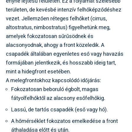
enyhe lejtésű felületen. Ez a folyamat szélesebb
területen, de kevésbé intenzív felhőképződéshez
vezet. Jellemzően réteges felhőket (cirrus,
altostratus, nimbostratus) figyelhetünk meg,
amelyek fokozatosan sűrűsödnek és
alacsonyodnak, ahogy a front közeledik. A
csapadék általában egyenletes eső vagy havazás
formájában jelentkezik, és hosszabb ideig tart,
mint a hidegfront esetében.
A melegfrontokhoz kapcsolódó időjárás:
Fokozatosan beboruló égbolt, magas
fátyolfelhőktől az alacsony esőfelhőkig.
Lassú, de tartós csapadék (eső vagy hó).
A hőmérséklet fokozatos emelkedése a front
áthaladása előtt és után.