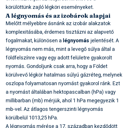
körülöttünk zajló légköri eseményeket.
A légnyomás és az izobárok alapjai
Mielőtt mélyebbre ásnánk az izobár alakzatok
komplexitásába, érdemes tisztázni az alapvető
fogalmakat, különösen a
légnyomás
jelentését. A
légnyomás nem más, mint a levegő súlya által a
földfelszínre vagy egy adott felületre gyakorolt
nyomás. Gondoljunk csak arra, hogy a Földet
körülvevő légkör hatalmas súlyú gázréteg, melynek
oszlopa folyamatosan nyomást gyakorol ránk. Ezt
a nyomást általában hektopascalban (hPa) vagy
millibarban (mb) mérjük, ahol 1 hPa megegyezik 1
mb-vel. Az átlagos tengerszinti légnyomás
körülbelül 1013,25 hPa.
A légnyomás mérése a 17. században kezdődött