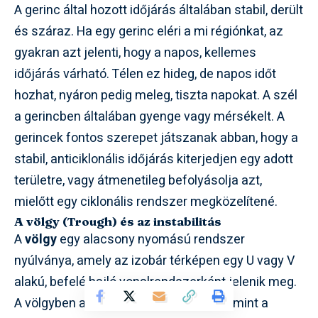
A gerinc által hozott időjárás általában stabil, derült
és száraz. Ha egy gerinc eléri a mi régiónkat, az
gyakran azt jelenti, hogy a napos, kellemes
időjárás várható. Télen ez hideg, de napos időt
hozhat, nyáron pedig meleg, tiszta napokat. A szél
a gerincben általában gyenge vagy mérsékelt. A
gerincek fontos szerepet játszanak abban, hogy a
stabil, anticiklonális időjárás kiterjedjen egy adott
területre, vagy átmenetileg befolyásolja azt,
mielőtt egy ciklonális rendszer megközelítené.
A völgy (Trough) és az instabilitás
A
völgy
egy alacsony nyomású rendszer
nyúlványa, amely az izobár térképen egy U vagy V
alakú, befelé hajló vonalrendszerként jelenik meg.
A völgyben a légnyomás alacsonyabb, mint a