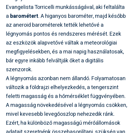
Evangelista Torricelli munkásságával, aki feltalálta
a
barométert
. A higanyos barométer, majd később
az aneroid barométerek tették lehetővé a
légnyomás pontos és rendszeres mérését. Ezek
az eszközök alapvetővé váltak a meteorológiai
megfigyelésekben, és a mai napig használatosak,
bár egyre inkább felváltják őket a digitális
szenzorok.
A légnyomás azonban nem állandó. Folyamatosan
változik a földrajzi elhelyezkedés, a tengerszint
feletti magasság és a hőmérséklet függvényében.
A magasság növekedésével a légnyomás csökken,
mivel kevesebb levegőoszlop nehezedik ránk.
Ezért, ha különböző magasságú mérőállomások
adatait szeretnénk összehasonlítani, szükség van