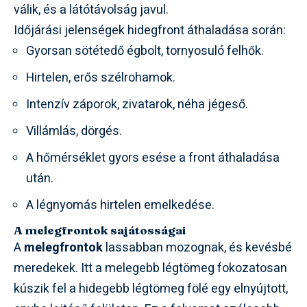
válik, és a látótávolság javul.
Időjárási jelenségek hidegfront áthaladása során:
Gyorsan sötétedő égbolt, tornyosuló felhők.
Hirtelen, erős szélrohamok.
Intenzív záporok, zivatarok, néha jégeső.
Villámlás, dörgés.
A hőmérséklet gyors esése a front áthaladása
után.
A légnyomás hirtelen emelkedése.
A melegfrontok sajátosságai
A
melegfrontok
lassabban mozognak, és kevésbé
meredekek. Itt a melegebb légtömeg fokozatosan
kúszik fel a hidegebb légtömeg fölé egy elnyújtott,