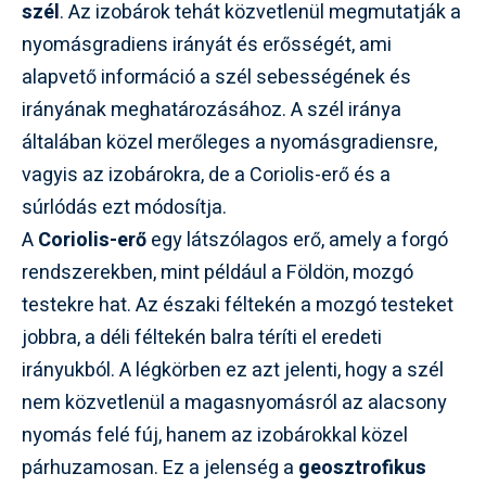
szél
. Az izobárok tehát közvetlenül megmutatják a
nyomásgradiens irányát és erősségét, ami
alapvető információ a szél sebességének és
irányának meghatározásához. A szél iránya
általában közel merőleges a nyomásgradiensre,
vagyis az izobárokra, de a Coriolis-erő és a
súrlódás ezt módosítja.
A
Coriolis-erő
egy látszólagos erő, amely a forgó
rendszerekben, mint például a Földön, mozgó
testekre hat. Az északi féltekén a mozgó testeket
jobbra, a déli féltekén balra téríti el eredeti
irányukból. A légkörben ez azt jelenti, hogy a szél
nem közvetlenül a magasnyomásról az alacsony
nyomás felé fúj, hanem az izobárokkal közel
párhuzamosan. Ez a jelenség a
geosztrofikus