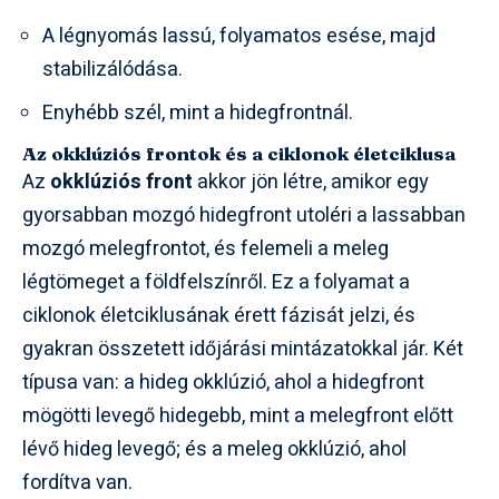
A légnyomás lassú, folyamatos esése, majd
stabilizálódása.
Enyhébb szél, mint a hidegfrontnál.
Az okklúziós frontok és a ciklonok életciklusa
Az
okklúziós front
akkor jön létre, amikor egy
gyorsabban mozgó hidegfront utoléri a lassabban
mozgó melegfrontot, és felemeli a meleg
légtömeget a földfelszínről. Ez a folyamat a
ciklonok életciklusának érett fázisát jelzi, és
gyakran összetett időjárási mintázatokkal jár. Két
típusa van: a hideg okklúzió, ahol a hidegfront
mögötti levegő hidegebb, mint a melegfront előtt
lévő hideg levegő; és a meleg okklúzió, ahol
fordítva van.