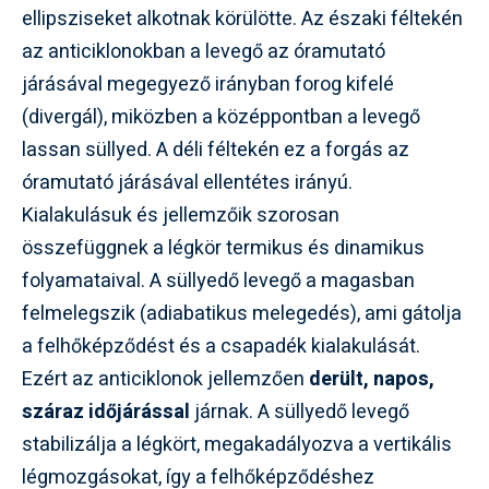
ellipsziseket alkotnak körülötte. Az északi féltekén
az anticiklonokban a levegő az óramutató
járásával megegyező irányban forog kifelé
(divergál), miközben a középpontban a levegő
lassan süllyed. A déli féltekén ez a forgás az
óramutató járásával ellentétes irányú.
Kialakulásuk és jellemzőik szorosan
összefüggnek a légkör termikus és dinamikus
folyamataival. A süllyedő levegő a magasban
felmelegszik (adiabatikus melegedés), ami gátolja
a felhőképződést és a csapadék kialakulását.
Ezért az anticiklonok jellemzően
derült, napos,
száraz időjárással
járnak. A süllyedő levegő
stabilizálja a légkört, megakadályozva a vertikális
légmozgásokat, így a felhőképződéshez