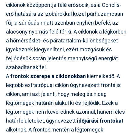
ciklonok középpontja felé erősödik, és a Coriolis-
erő hatására az izobárokkal közel párhuzamosan
fúj, a súrlódás miatt azonban enyhén befelé, az
alacsony nyomás felé tér ki. A ciklonok a légkörben
a hőmérséklet- és páratartalom-különbségeket
igyekeznek kiegyenlíteni, ezért mozgásuk és
fejlődésük során jelentős mennyiségű energiát
szabadítanak fel.
A
frontok szerepe a ciklonokban
kiemelkedő. A
legtöbb extratrópusi ciklon úgynevezett frontális
ciklon, ami azt jelenti, hogy meleg és hideg
légtömegek határán alakul ki és fejlődik. Ezek a
légtömegek nem keverednek azonnal, hanem éles
határfelületeket, úgynevezett
időjárási frontokat
alkotnak. A frontok mentén a légtömegek