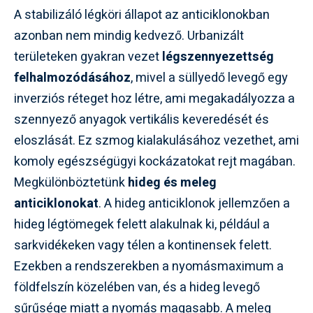
A stabilizáló légköri állapot az anticiklonokban
azonban nem mindig kedvező. Urbanizált
területeken gyakran vezet
légszennyezettség
felhalmozódásához
, mivel a süllyedő levegő egy
inverziós réteget hoz létre, ami megakadályozza a
szennyező anyagok vertikális keveredését és
eloszlását. Ez szmog kialakulásához vezethet, ami
komoly egészségügyi kockázatokat rejt magában.
Megkülönböztetünk
hideg és meleg
anticiklonokat
. A hideg anticiklonok jellemzően a
hideg légtömegek felett alakulnak ki, például a
sarkvidékeken vagy télen a kontinensek felett.
Ezekben a rendszerekben a nyomásmaximum a
földfelszín közelében van, és a hideg levegő
sűrűsége miatt a nyomás magasabb. A meleg