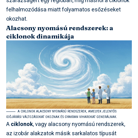
szárazságért egy régióban, míg máshol a ciklonok
felhalmozódása miatt folyamatos esőzéseket
okozhat.
Alacsony nyomású rendszerek: a
ciklonok dinamikája
A CIKLONOK ALACSONY NYOMÁSÚ RENDSZEREK, AMELYEK JELENTŐS
IDŐJÁRÁSI VÁLTOZÁSOKAT OKOZNAK ÉS GYAKRAN VIHAROKAT GENERÁLNAK.
A
ciklonok
, vagy alacsony nyomású rendszerek,
az izobár alakzatok másik sarkalatos típusát