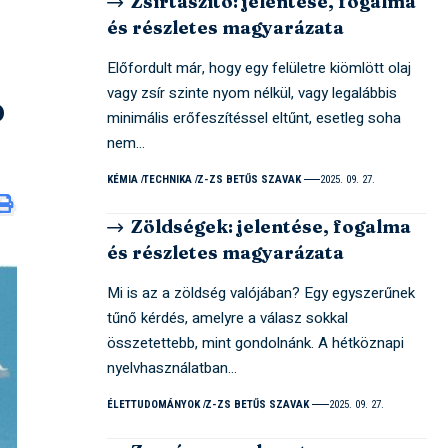
Zsírtaszító: jelentése, fogalma
és részletes magyarázata
Előfordult már, hogy egy felületre kiömlött olaj
vagy zsír szinte nyom nélkül, vagy legalábbis
?
minimális erőfeszítéssel eltűnt, esetleg soha
nem…
KÉMIA
TECHNIKA
Z-ZS BETŰS SZAVAK
2025. 09. 27.
Zöldségek: jelentése, fogalma
és részletes magyarázata
Mi is az a zöldség valójában? Egy egyszerűnek
tűnő kérdés, amelyre a válasz sokkal
összetettebb, mint gondolnánk. A hétköznapi
nyelvhasználatban…
ÉLETTUDOMÁNYOK
Z-ZS BETŰS SZAVAK
2025. 09. 27.