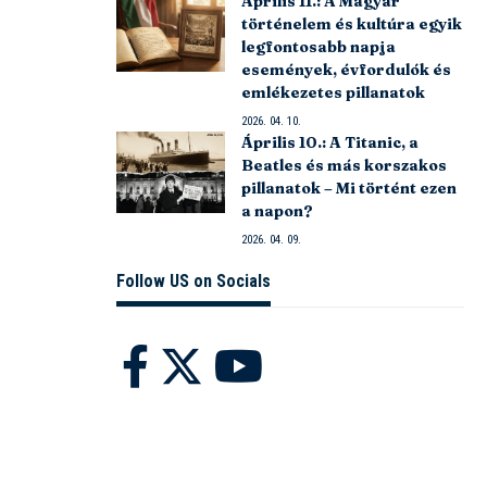
Április 11.: A Magyar
történelem és kultúra egyik
legfontosabb napja
események, évfordulók és
emlékezetes pillanatok
2026. 04. 10.
Április 10.: A Titanic, a
Beatles és más korszakos
pillanatok – Mi történt ezen
a napon?
2026. 04. 09.
Follow US on Socials