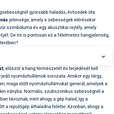
ngsebességnél gyorsabb haladás, évtizedek óta
anás
jelensége, amely e sebességek elérésekor
avúr szimbóluma és egy akusztikai rejtély, amely
őjét. De mi is pontosan ez a félelmetes hangjelenség,
tterében?
st
, először a hang természetét és terjedését kell
rjedő nyomáshullámok sorozata. Amikor egy tárgy,
en, maga előtt nyomáshullámokat generál, amelyek a
en irányba. Normális, szubszonikus sebességnél a
bban távoznak, mint ahogy a gép halad, így a
őtt a repülőgép áthaladna felette. Azonban, ahogy a