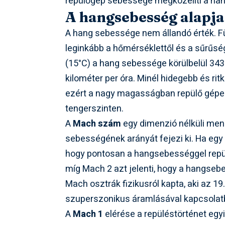
repülőgép sebessége megközelíti a han
A hangsebesség alapjai
A hang sebessége nem állandó érték. Fü
leginkább a hőmérséklettől és a sűrűsé
(15°C) a hang sebessége körülbelül 34
kilométer per óra. Minél hidegebb és ri
ezért a nagy magasságban repülő gépe
tengerszinten.
A
Mach szám
egy dimenzió nélküli men
sebességének arányát fejezi ki. Ha egy 
hogy pontosan a hangsebességgel repül.
míg Mach 2 azt jelenti, hogy a hangse
Mach osztrák fizikusról kapta, aki az 1
szuperszonikus áramlásával kapcsolat
A
Mach 1
elérése a repüléstörténet egyi