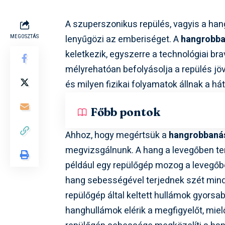
A szuperszonikus repülés, vagyis a ha
lenyűgözi az emberiséget. A
hangrobb
MEGOSZTÁS
keletkezik, egyszerre a technológiai br
mélyrehatóan befolyásolja a repülés jöv
és milyen fizikai folyamatok állnak a há
Főbb pontok
Ahhoz, hogy megértsük a
hangrobbaná
megvizsgálnunk. A hang a levegőben te
például egy repülőgép mozog a levegőb
hang sebességével terjednek szét mind
repülőgép által keltett hullámok gyorsa
hanghullámok elérik a megfigyelőt, miel