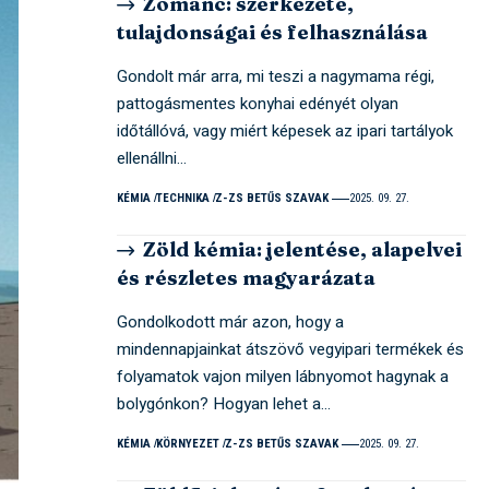
Zománc: szerkezete,
tulajdonságai és felhasználása
Gondolt már arra, mi teszi a nagymama régi,
pattogásmentes konyhai edényét olyan
időtállóvá, vagy miért képesek az ipari tartályok
ellenállni…
KÉMIA
TECHNIKA
Z-ZS BETŰS SZAVAK
2025. 09. 27.
Zöld kémia: jelentése, alapelvei
és részletes magyarázata
Gondolkodott már azon, hogy a
mindennapjainkat átszövő vegyipari termékek és
folyamatok vajon milyen lábnyomot hagynak a
bolygónkon? Hogyan lehet a…
KÉMIA
KÖRNYEZET
Z-ZS BETŰS SZAVAK
2025. 09. 27.