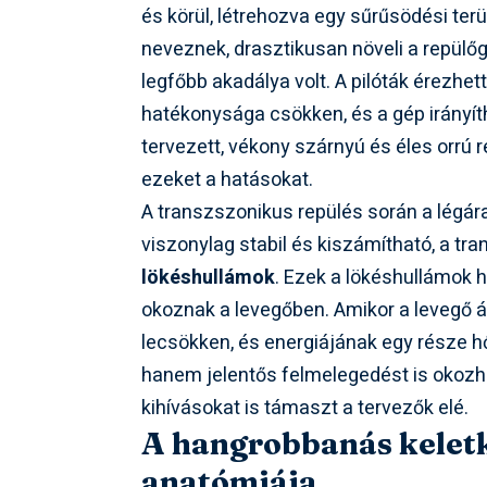
és körül, létrehozva egy sűrűsödési terü
neveznek, drasztikusan növeli a repülőg
legfőbb akadálya volt. A pilóták érezhet
hatékonysága csökken, és a gép irányíth
tervezett, vékony szárnyú és éles orrú 
ezeket a hatásokat.
A transzszonikus repülés során a légára
viszonylag stabil és kiszámítható, a 
lökéshullámok
. Ezek a lökéshullámok 
okoznak a levegőben. Amikor a levegő 
lecsökken, és energiájának egy része hő
hanem jelentős felmelegedést is okozha
kihívásokat is támaszt a tervezők elé.
A hangrobbanás kelet
anatómiája