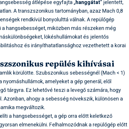
angsebesség átlépése egyfajta „
hanggátat
” jelentett,
tatlan. A transzszonikus tartományban, azaz Mach 0,8
lenségek rendkívül bonyolulttá válnak. A repülőgép
eti a hangsebességet, miközben más részeken még
áskülönbségeket, lökéshullámokat és jelentős
bilitáshoz és irányíthatatlansághoz vezethetett a korai
szszonikus repülés kihívásai
amlik körülötte. Szubszonikus sebességnél (Mach < 1)
a nyomáshullámok, amelyeket a gép generál, elől
lgő tárgyra. Ez lehetővé teszi a levegő számára, hogy
ól. Azonban, ahogy a sebesség növekszik, különösen a
inamika megváltozik.
ti a hangsebességet, a gép orra előtt keletkező
yorsan elmenekülni. Felhalmozódnak a repülőgép előtt