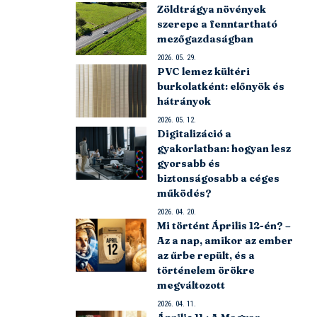
Zöldtrágya növények
szerepe a fenntartható
mezőgazdaságban
2026. 05. 29.
PVC lemez kültéri
burkolatként: előnyök és
hátrányok
2026. 05. 12.
Digitalizáció a
gyakorlatban: hogyan lesz
gyorsabb és
biztonságosabb a céges
működés?
2026. 04. 20.
Mi történt Április 12-én? –
Az a nap, amikor az ember
az űrbe repült, és a
történelem örökre
megváltozott
2026. 04. 11.