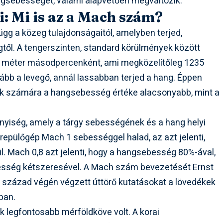
gsebességet, valami alapvetően megváltozik.
: Mi is az a Mach szám?
gg a közeg tulajdonságaitól, amelyben terjed,
gtől. A tengerszinten, standard körülmények között
3 méter másodpercenként, ami megközelítőleg 1235
tkább a levegő, annál lassabban terjed a hang. Éppen
k számára a hangsebesség értéke alacsonyabb, mint a
nyiség, amely a tárgy sebességének és a hang helyi
repülőgép Mach 1 sebességgel halad, az azt jelenti,
 Mach 0,8 azt jelenti, hogy a hangsebesség 80%-ával,
besség kétszeresével. A Mach szám bevezetését Ernst
9. század végén végzett úttörő kutatásokat a lövedékek
ban.
k legfontosabb mérföldköve volt. A korai