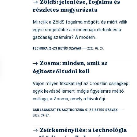
ZöldS: jelentése, fogalma és
részletes magyarázata
Mi rejlik a ZöldS fogalma mögött, és miért válik
egyre sürgetőbbé a mindennapi életünk és a
gazdaság számára? A modern…
TECHNIKA
Z-ZS BETŰS SZAVAK
2025. 09. 27.
Zosma: minden, amit az
égitestről tudni kell
Vajon milyen titkokat rejt az Oroszlán csillagkép
egyik kevésbé ismert, mégis figyelemre méltó
csillaga, a Zosma, amely a távoli égi…
CSILLAGÁSZAT ÉS ASZTROFIZIKA
Z-ZS BETŰS SZAVAK
2025. 09. 27.
Zsírkeményítés: a technológia