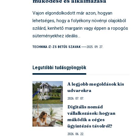
működése és alkalmazása
Vajon elgondolkodott már azon, hogyan
lehetséges, hogy a folyékony növényi olajokból
szilárd, kenhető margarin vagy éppen a ropogós
süteményekhez ideális…
TECHNIKA
Z-ZS BETŰS SZAVAK
2025. 09. 27.
Legutóbbi tudásgyöngyök
A legjobb megoldások kis
udvarokra
2026. 07. 07.
Digitális nomád
vállalkozások: hogyan
működik a céges
ügyintézés távolról?
2026. 06. 22.