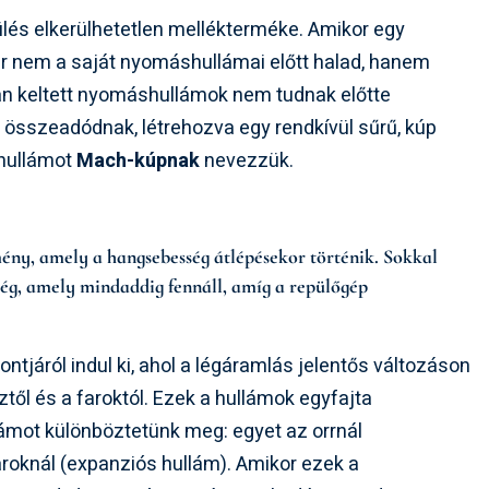
lés elkerülhetetlen mellékterméke. Amikor egy
ár nem a saját nyomáshullámai előtt halad, hanem
an keltett nyomáshullámok nem tudnak előtte
összeadódnak, létrehozva egy rendkívül sűrű, kúp
 hullámot
Mach-kúpnak
nevezzük.
ny, amely a hangsebesség átlépésekor történik. Sokkal
ség, amely mindaddig fennáll, amíg a repülőgép
tjáról indul ki, ahol a légáramlás jelentős változáson
től és a faroktól. Ezek a hullámok egyfajta
llámot különböztetünk meg: egyet az orrnál
aroknál (expanziós hullám). Amikor ezek a