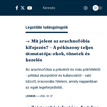
Legutóbbi tudásgyöngyök
Mit jelent az arachnofóbia
kifejezés? – A pókiszony teljes
útmutatója: okok, tünetek és
kezelés
Az arachnofóbia a pókoktól és más pókféléktől
- például skorpióktól és kullancsktól - való
túlzott, irracionális félelem, amely napjainkban
az egyik legelterjedtebb…
LEXIKON
2026. 03. 07.