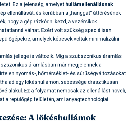
letet. Ez a jelenség, amelyet
hullámellenállásnak
ép ellenállását, és korábban a „hanggát” áttörésének
ték, hogy a gép rázkódni kezd, a vezérsíkok
atatlanná válhat. Ezért volt szükség speciálisan
repülőgépekre, amelyek képesek voltak minimalizálni
mlás jellege is változik. Míg a szubszonikus áramlás
transzszonikus áramlásban már megjelennek a
hirtelen nyomás-, hőmérséklet- és sűrűségváltozásokat
áthalad egy lökéshullámon, sebessége drasztikusan
vé alakul. Ez a folyamat nemcsak az ellenállást növeli,
t a repülőgép felületén, ami anyagtechnológiai
kezése: A lökéshullámok