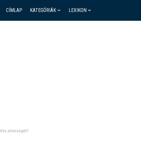
CÍMLAP
KATEGÓRIÁK
LEXIKON
lés jelenségét?