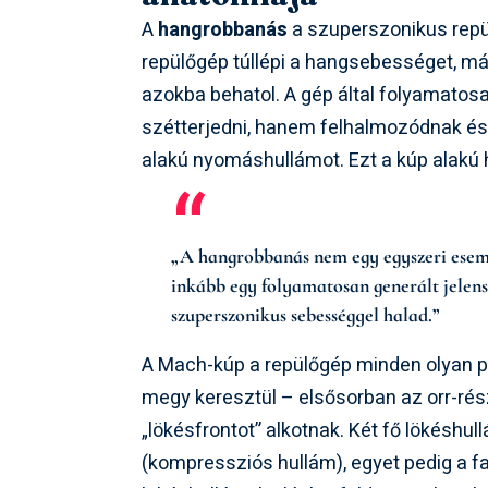
A
hangrobbanás
a szuperszonikus repü
repülőgép túllépi a hangsebességet, m
azokba behatol. A gép által folyamatos
szétterjedni, hanem felhalmozódnak és 
alakú nyomáshullámot. Ezt a kúp alakú
„A hangrobbanás nem egy egyszeri esemé
inkább egy folyamatosan generált jelen
szuperszonikus sebességgel halad.”
A Mach-kúp a repülőgép minden olyan pon
megy keresztül – elsősorban az orr-rész
„lökésfrontot” alkotnak. Két fő lökéshu
(kompressziós hullám), egyet pedig a f