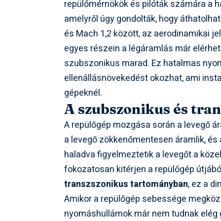
repülőmérnökök és pilóták számára a h
amelyről úgy gondolták, hogy áthatolha
és Mach 1,2 között, az aerodinamikai je
egyes részein a légáramlás már elérh
szubszonikus marad. Ez hatalmas nyom
ellenállásnövekedést okozhat, ami insta
gépeknél.
A szubszonikus és tran
A repülőgép mozgása során a levegő ár
a levegő zökkenőmentesen áramlik, és 
haladva figyelmeztetik a levegőt a köze
fokozatosan kitérjen a repülőgép útjáb
transzszonikus tartományban
, ez a d
Amikor a repülőgép sebessége megközelí
nyomáshullámok már nem tudnak elég g