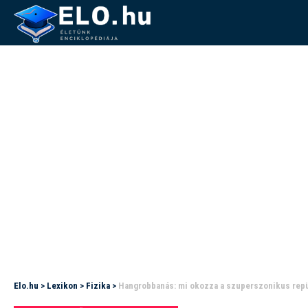
Elo.hu
>
Lexikon
>
Fizika
>
Hangrobbanás: mi okozza a szuperszonikus repü