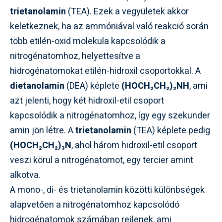
trietanolamin
(TEA). Ezek a vegyületek akkor
keletkeznek, ha az ammóniával való reakció során
több etilén-oxid molekula kapcsolódik a
nitrogénatomhoz, helyettesítve a
hidrogénatomokat etilén-hidroxil csoportokkal. A
dietanolamin
(DEA) képlete
(HOCH₂CH₂)₂NH
, ami
azt jelenti, hogy két hidroxil-etil csoport
kapcsolódik a nitrogénatomhoz, így egy szekunder
amin jön létre. A
trietanolamin
(TEA) képlete pedig
(HOCH₂CH₂)₃N
, ahol három hidroxil-etil csoport
veszi körül a nitrogénatomot, egy tercier amint
alkotva.
A mono-, di- és trietanolamin közötti különbségek
alapvetően a nitrogénatomhoz kapcsolódó
hidrogénatomok számában rejlenek, ami