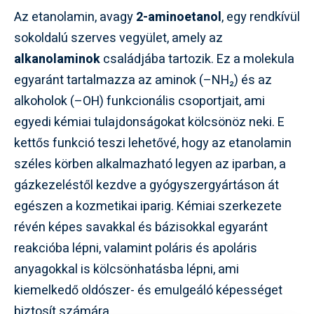
Az etanolamin, avagy
2-aminoetanol
, egy rendkívül
sokoldalú szerves vegyület, amely az
alkanolaminok
családjába tartozik. Ez a molekula
egyaránt tartalmazza az aminok (–NH₂) és az
alkoholok (–OH) funkcionális csoportjait, ami
egyedi kémiai tulajdonságokat kölcsönöz neki. E
kettős funkció teszi lehetővé, hogy az etanolamin
széles körben alkalmazható legyen az iparban, a
gázkezeléstől kezdve a gyógyszergyártáson át
egészen a kozmetikai iparig. Kémiai szerkezete
révén képes savakkal és bázisokkal egyaránt
reakcióba lépni, valamint poláris és apoláris
anyagokkal is kölcsönhatásba lépni, ami
kiemelkedő oldószer- és emulgeáló képességet
biztosít számára.