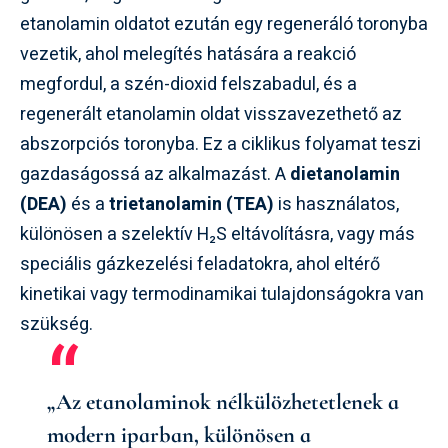
etanolamin oldatot ezután egy regeneráló toronyba
vezetik, ahol melegítés hatására a reakció
megfordul, a szén-dioxid felszabadul, és a
regenerált etanolamin oldat visszavezethető az
abszorpciós toronyba. Ez a ciklikus folyamat teszi
gazdaságossá az alkalmazást. A
dietanolamin
(DEA)
és a
trietanolamin (TEA)
is használatos,
különösen a szelektív H₂S eltávolításra, vagy más
speciális gázkezelési feladatokra, ahol eltérő
kinetikai vagy termodinamikai tulajdonságokra van
szükség.
„Az etanolaminok nélkülözhetetlenek a
modern iparban, különösen a