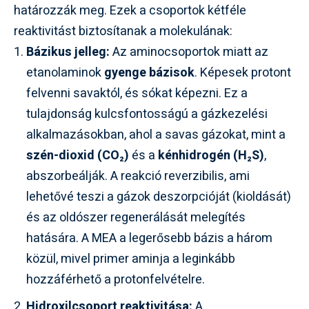
határozzák meg. Ezek a csoportok kétféle
reaktivitást biztosítanak a molekulának:
Bázikus jelleg:
Az aminocsoportok miatt az
etanolaminok
gyenge bázisok
. Képesek protont
felvenni savaktól, és sókat képezni. Ez a
tulajdonság kulcsfontosságú a gázkezelési
alkalmazásokban, ahol a savas gázokat, mint a
szén-dioxid (CO₂)
és a
kénhidrogén (H₂S)
,
abszorbeálják. A reakció reverzibilis, ami
lehetővé teszi a gázok deszorpcióját (kioldását)
és az oldószer regenerálását melegítés
hatására. A MEA a legerősebb bázis a három
közül, mivel primer aminja a leginkább
hozzáférhető a protonfelvételre.
Hidroxilcsoport reaktivitása:
A