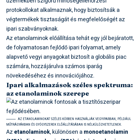
üzemekben szigorú minőségellenőrzési
protokollokat alkalmaznak, hogy biztosítsák a
végtermékek tisztaságát és megfelelőségét az
ipari szabványoknak.
Az etanolaminok előállítása tehát egy jól bejáratott,
de folyamatosan fejlődő ipari folyamat, amely
alapvető vegyi anyagokat biztosít a globális piac
számára, hozzájárulva számos iparág
növekedéséhez és innovációjához.
Ipari alkalmazások széles spektruma:
az etanolaminok szerepe
AZ ETANOLAMINOKAT SZÉLES KÖRBEN HASZNÁLJÁK VEGYIPARBAN, PÉLDÁUL
MŰTRÁGYÁKBAN ÉS GYÓGYSZEREK ELŐÁLLÍTÁSÁBAN IS NÉLKÜLÖZHETETLENEK.
Az
etanolaminok
, különösen a
monoetanolamin