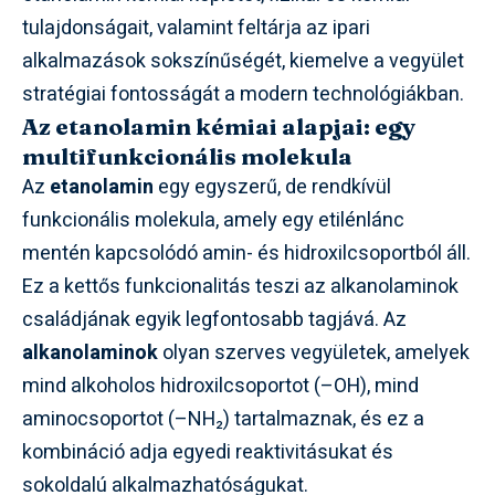
tulajdonságait, valamint feltárja az ipari
alkalmazások sokszínűségét, kiemelve a vegyület
stratégiai fontosságát a modern technológiákban.
Az etanolamin kémiai alapjai: egy
multifunkcionális molekula
Az
etanolamin
egy egyszerű, de rendkívül
funkcionális molekula, amely egy etilénlánc
mentén kapcsolódó amin- és hidroxilcsoportból áll.
Ez a kettős funkcionalitás teszi az alkanolaminok
családjának egyik legfontosabb tagjává. Az
alkanolaminok
olyan szerves vegyületek, amelyek
mind alkoholos hidroxilcsoportot (–OH), mind
aminocsoportot (–NH₂) tartalmaznak, és ez a
kombináció adja egyedi reaktivitásukat és
sokoldalú alkalmazhatóságukat.