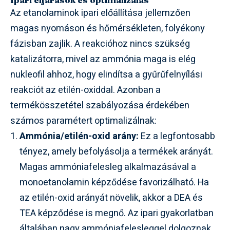
Az etanolaminok ipari előállítása jellemzően
magas nyomáson és hőmérsékleten, folyékony
fázisban zajlik. A reakcióhoz nincs szükség
katalizátorra, mivel az ammónia maga is elég
nukleofil ahhoz, hogy elindítsa a gyűrűfelnyílási
reakciót az etilén-oxiddal. Azonban a
termékösszetétel szabályozása érdekében
számos paramétert optimalizálnak:
Ammónia/etilén-oxid arány:
Ez a legfontosabb
tényez, amely befolyásolja a termékek arányát.
Magas ammóniafelesleg alkalmazásával a
monoetanolamin képződése favorizálható. Ha
az etilén-oxid arányát növelik, akkor a DEA és
TEA képződése is megnő. Az ipari gyakorlatban
általában nagy ammóniafelesleggel dolgoznak,