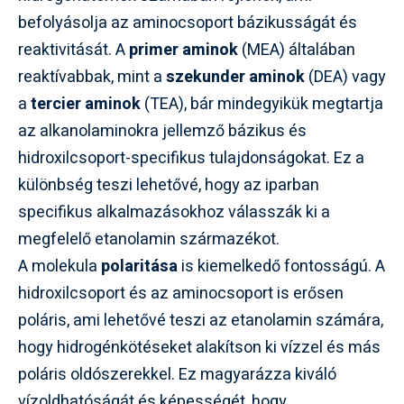
befolyásolja az aminocsoport bázikusságát és
reaktivitását. A
primer aminok
(MEA) általában
reaktívabbak, mint a
szekunder aminok
(DEA) vagy
a
tercier aminok
(TEA), bár mindegyikük megtartja
az alkanolaminokra jellemző bázikus és
hidroxilcsoport-specifikus tulajdonságokat. Ez a
különbség teszi lehetővé, hogy az iparban
specifikus alkalmazásokhoz válasszák ki a
megfelelő etanolamin származékot.
A molekula
polaritása
is kiemelkedő fontosságú. A
hidroxilcsoport és az aminocsoport is erősen
poláris, ami lehetővé teszi az etanolamin számára,
hogy hidrogénkötéseket alakítson ki vízzel és más
poláris oldószerekkel. Ez magyarázza kiváló
vízoldhatóságát és képességét, hogy