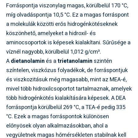
Forráspontja viszonylag magas, körülbelül 170 °C,
míg olvadáspontja 10,5 °C. Ez a magas forráspont
a molekulák közötti erős hidrogénkötéseknek
köszönhető, amelyeket a hidroxil- és
aminocsoportok is képesek kialakítani. Sűrűsége a
víznél nagyobb, körülbelül 1,012 g/cm³.
A
dietanolamin
és a
trietanolamin
szintén
színtelen, viszkózus folyadékok, de forráspontjuk
és viszkozitásuk még magasabb, mint az MEA-é,
mivel több hidroxilcsoportot tartalmaznak, amelyek
több hidrogénkötés kialakítására képesek. A DEA
forráspontja körülbelül 269 °C, a TEA-é pedig 335
°C. Ezek a magas forráspontok különösen
előnyösek olyan alkalmazásokban, ahol a
vegyületnek magas hőmérsékleten stabilnak kell