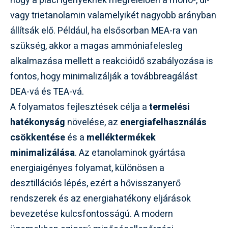
hogy a piaci igényeknek megfelelően a mono-, di-
vagy trietanolamin valamelyikét nagyobb arányban
állítsák elő. Például, ha elsősorban MEA-ra van
szükség, akkor a magas ammóniafelesleg
alkalmazása mellett a reakcióidő szabályozása is
fontos, hogy minimalizálják a továbbreagálást
DEA-vá és TEA-vá.
A folyamatos fejlesztések célja a
termelési
hatékonyság
növelése, az
energiafelhasználás
csökkentése
és a
melléktermékek
minimalizálása
. Az etanolaminok gyártása
energiaigényes folyamat, különösen a
desztillációs lépés, ezért a hővisszanyerő
rendszerek és az energiahatékony eljárások
bevezetése kulcsfontosságú. A modern