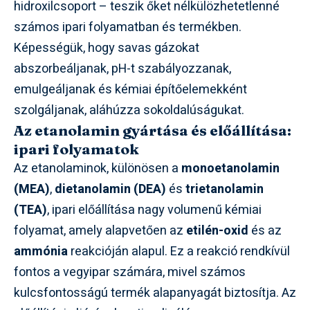
hidroxilcsoport – teszik őket nélkülözhetetlenné
számos ipari folyamatban és termékben.
Képességük, hogy savas gázokat
abszorbeáljanak, pH-t szabályozzanak,
emulgeáljanak és kémiai építőelemekként
szolgáljanak, aláhúzza sokoldalúságukat.
Az etanolamin gyártása és előállítása:
ipari folyamatok
Az etanolaminok, különösen a
monoetanolamin
(MEA)
,
dietanolamin (DEA)
és
trietanolamin
(TEA)
, ipari előállítása nagy volumenű kémiai
folyamat, amely alapvetően az
etilén-oxid
és az
ammónia
reakcióján alapul. Ez a reakció rendkívül
fontos a vegyipar számára, mivel számos
kulcsfontosságú termék alapanyagát biztosítja. Az