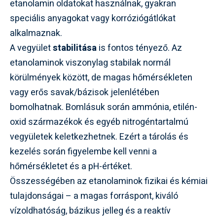
etanolamin oldatokat használnak, gyakran
speciális anyagokat vagy korróziógátlókat
alkalmaznak.
A vegyület
stabilitása
is fontos tényező. Az
etanolaminok viszonylag stabilak normál
körülmények között, de magas hőmérsékleten
vagy erős savak/bázisok jelenlétében
bomolhatnak. Bomlásuk során ammónia, etilén-
oxid származékok és egyéb nitrogéntartalmú
vegyületek keletkezhetnek. Ezért a tárolás és
kezelés során figyelembe kell venni a
hőmérsékletet és a pH-értéket.
Összességében az etanolaminok fizikai és kémiai
tulajdonságai – a magas forráspont, kiváló
vízoldhatóság, bázikus jelleg és a reaktív