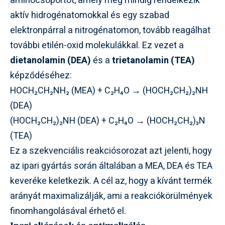
aminocsoportot, amely még mindig rendelkezik
aktív hidrogénatomokkal és egy szabad
elektronpárral a nitrogénatomon, tovább reagálhat
további etilén-oxid molekulákkal. Ez vezet a
dietanolamin (DEA)
és a
trietanolamin (TEA)
képződéséhez:
HOCH₂CH₂NH₂ (MEA) + C₂H₄O → (HOCH₂CH₂)₂NH
(DEA)
(HOCH₂CH₂)₂NH (DEA) + C₂H₄O → (HOCH₂CH₂)₃N
(TEA)
Ez a szekvenciális reakciósorozat azt jelenti, hogy
az ipari gyártás során általában a MEA, DEA és TEA
keveréke keletkezik. A cél az, hogy a kívánt termék
arányát maximalizálják, ami a reakciókörülmények
finomhangolásával érhető el.
Ipari eljárások és optimalizálás