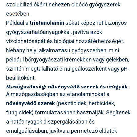
szolubilizálóként nehezen oldódó gyógyszerek
esetében.
Például a
trietanolamin
sókat képezhet bizonyos
gyógyszerhatóanyagokkal, javítva azok
vízoldhatóságát és biológiai hozzáférhetőségét.
Néhány helyi alkalmazású gyógyszerben, mint
például bőrgyógyászati krémekben vagy gélekben,
szintén megtalálható emulgeálószerként vagy pH-
beállítóként.
Mezőgazdaság: növényvédő szerek és trágyák
A mezőgazdaságban az etanolaminokat a
növényvédő szerek
(peszticidek, herbicidek,
fungicidek) formulázásában használják. Segítenek
a hatóanyagok diszpergálásában és
emulgeálásában, javítva a permetező oldatok