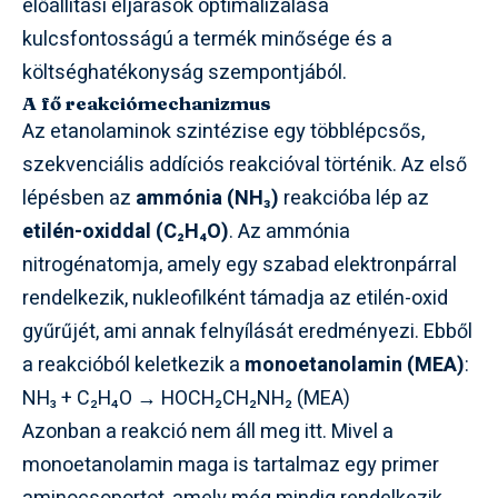
előállítási eljárások optimalizálása
kulcsfontosságú a termék minősége és a
költséghatékonyság szempontjából.
A fő reakciómechanizmus
Az etanolaminok szintézise egy többlépcsős,
szekvenciális addíciós reakcióval történik. Az első
lépésben az
ammónia (NH₃)
reakcióba lép az
etilén-oxiddal (C₂H₄O)
. Az ammónia
nitrogénatomja, amely egy szabad elektronpárral
rendelkezik, nukleofilként támadja az etilén-oxid
gyűrűjét, ami annak felnyílását eredményezi. Ebből
a reakcióból keletkezik a
monoetanolamin (MEA)
:
NH₃ + C₂H₄O → HOCH₂CH₂NH₂ (MEA)
Azonban a reakció nem áll meg itt. Mivel a
monoetanolamin maga is tartalmaz egy primer