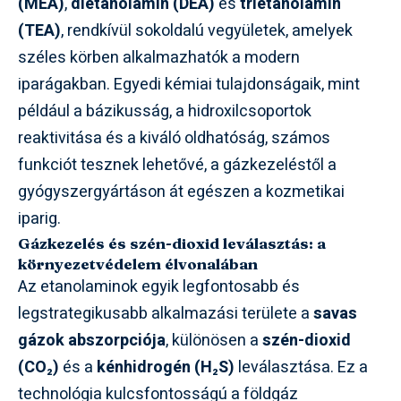
(MEA)
,
dietanolamin (DEA)
és
trietanolamin
(TEA)
, rendkívül sokoldalú vegyületek, amelyek
széles körben alkalmazhatók a modern
iparágakban. Egyedi kémiai tulajdonságaik, mint
például a bázikusság, a hidroxilcsoportok
reaktivitása és a kiváló oldhatóság, számos
funkciót tesznek lehetővé, a gázkezeléstől a
gyógyszergyártáson át egészen a kozmetikai
iparig.
Gázkezelés és szén-dioxid leválasztás: a
környezetvédelem élvonalában
Az etanolaminok egyik legfontosabb és
legstrategikusabb alkalmazási területe a
savas
gázok abszorpciója
, különösen a
szén-dioxid
(CO₂)
és a
kénhidrogén (H₂S)
leválasztása. Ez a
technológia kulcsfontosságú a földgáz