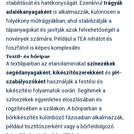
stabilitását és hatékonyságát. Ezenkívül
trágyák
adalékanyagaként
is alkalmazzák, különösen a
folyékony műtrágyákban, ahol stabilizálják a
tápanyagokat és javítják azok felvehetőségét a
növények számára. Például a TEA nitrátot és
foszfátot is képes komplexálni.
Textil- és bőripar
A textiliparban az etanolaminokat
színezékek
segédanyagaként
,
kikészítőszerekként
és
pH-
szabályozóként
használják a festési és
kikészítési folyamatok során. Segítenek a
színezékek egyenletes eloszlásában és
rögzítésében a szálakon. A bőriparban a
bőrkikészítés különböző fázisaiban alkalmazzák,
például tisztítószerként vagy a bőrfeldolgozó