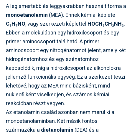
A legismertebb és leggyakrabban használt forma a
monoetanolamin
(MEA). Ennek kémiai képlete
C₂H₇NO
, vagy szerkezeti képlettel
HOCH₂CH₂NH₂
.
Ebben a molekulában egy hidroxilcsoport és egy
primer aminocsoport található. A primer
aminocsoport egy nitrogénatomot jelent, amely két
hidrogénatomhoz és egy szénatomhoz
kapcsolódik, míg a hidroxilcsoport az alkoholokra
jellemző funkcionális egység. Ez a szerkezet teszi
lehetővé, hogy az MEA mind bázisként, mind
nukleofilként viselkedjen, és számos kémiai
reakcióban részt vegyen.
Az etanolamin család azonban nem merül ki a
monoetanolaminban. Két másik fontos
származéka a
dietanolamin
(DEA) és a