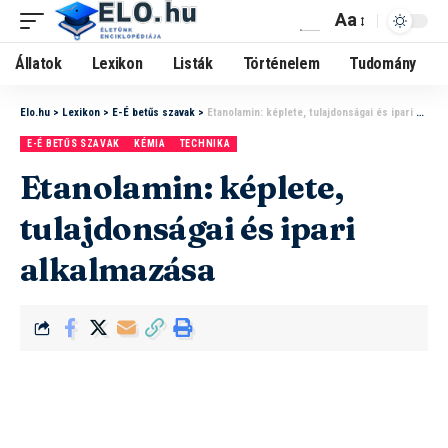
Aa
Állatok
Lexikon
Listák
Történelem
Tudomány
Elo.hu
>
Lexikon
>
E-É betűs szavak
>
Etanolamin: képlete, tulajdonságai és ipari alkalmazása
E-É BETŰS SZAVAK
KÉMIA
TECHNIKA
Etanolamin: képlete,
tulajdonságai és ipari
alkalmazása