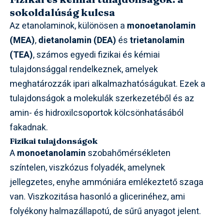
sokoldalúság kulcsa
Az etanolaminok, különösen a
monoetanolamin
(MEA)
,
dietanolamin (DEA)
és
trietanolamin
(TEA)
, számos egyedi fizikai és kémiai
tulajdonsággal rendelkeznek, amelyek
meghatározzák ipari alkalmazhatóságukat. Ezek a
tulajdonságok a molekulák szerkezetéből és az
amin- és hidroxilcsoportok kölcsönhatásából
fakadnak.
Fizikai tulajdonságok
A
monoetanolamin
szobahőmérsékleten
színtelen, viszkózus folyadék, amelynek
jellegzetes, enyhe ammóniára emlékeztető szaga
van. Viszkozitása hasonló a glicerinéhez, ami
folyékony halmazállapotú, de sűrű anyagot jelent.