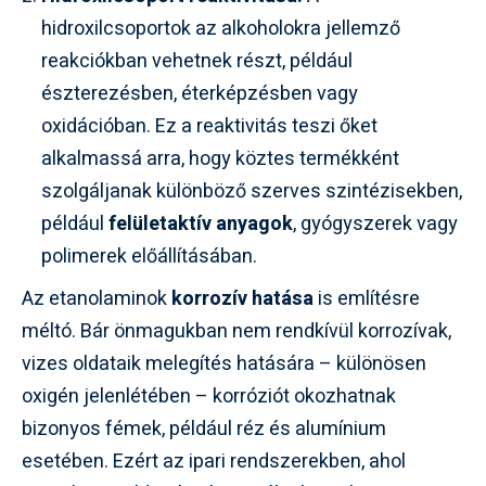
hidroxilcsoportok az alkoholokra jellemző
reakciókban vehetnek részt, például
észterezésben, éterképzésben vagy
oxidációban. Ez a reaktivitás teszi őket
alkalmassá arra, hogy köztes termékként
szolgáljanak különböző szerves szintézisekben,
például
felületaktív anyagok
, gyógyszerek vagy
polimerek előállításában.
Az etanolaminok
korrozív hatása
is említésre
méltó. Bár önmagukban nem rendkívül korrozívak,
vizes oldataik melegítés hatására – különösen
oxigén jelenlétében – korróziót okozhatnak
bizonyos fémek, például réz és alumínium
esetében. Ezért az ipari rendszerekben, ahol