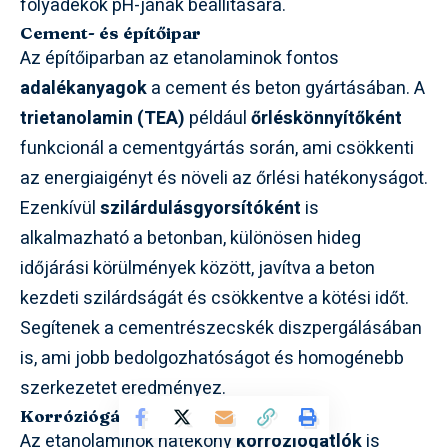
folyadékok pH-jának beállítására.
Cement- és építőipar
Az építőiparban az etanolaminok fontos
adalékanyagok
a cement és beton gyártásában. A
trietanolamin (TEA)
például
őrléskönnyítőként
funkcionál a cementgyártás során, ami csökkenti
az energiaigényt és növeli az őrlési hatékonyságot.
Ezenkívül
szilárdulásgyorsítóként
is
alkalmazható a betonban, különösen hideg
időjárási körülmények között, javítva a beton
kezdeti szilárdságát és csökkentve a kötési időt.
Segítenek a cementrészecskék diszpergálásában
is, ami jobb bedolgozhatóságot és homogénebb
szerkezetet eredményez.
Korróziógátlók
Az etanolaminok hatékony
korróziógátlók
is