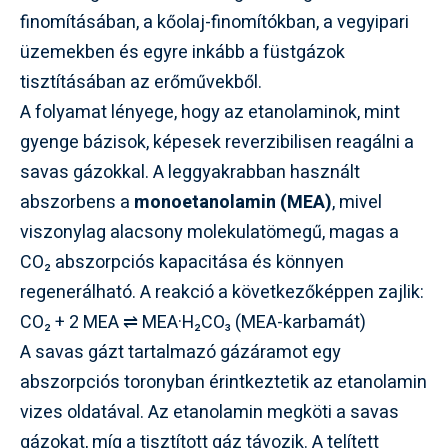
finomításában, a kőolaj-finomítókban, a vegyipari
üzemekben és egyre inkább a füstgázok
tisztításában az erőművekből.
A folyamat lényege, hogy az etanolaminok, mint
gyenge bázisok, képesek reverzibilisen reagálni a
savas gázokkal. A leggyakrabban használt
abszorbens a
monoetanolamin (MEA)
, mivel
viszonylag alacsony molekulatömegű, magas a
CO₂ abszorpciós kapacitása és könnyen
regenerálható. A reakció a következőképpen zajlik:
CO₂ + 2 MEA ⇌ MEA·H₂CO₃ (MEA-karbamát)
A savas gázt tartalmazó gázáramot egy
abszorpciós toronyban érintkeztetik az etanolamin
vizes oldatával. Az etanolamin megköti a savas
gázokat, míg a tisztított gáz távozik. A telített