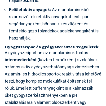
hajlakkokban is.
Felületaktív anyagok:
Az etanolaminokból
származó felületaktív anyagokat textilipari
segédanyagként, bőripari kikészítőként és
fémfeldolgozó folyadékok adalékanyagaként is
használják.
Gyógyszeripar és gyógyszerészeti vegyületek
A gyógyszeriparban az etanolaminok fontos
intermedierként
(köztes termékként) szolgálnak
számos aktív gyógyszerhatóanyag szintézisében.
Az amin- és hidroxilcsoportok reaktivitása lehetővé
teszi, hogy komplex molekulákat építsenek fel
róluk. Emellett pufferanyagként is alkalmazzák
őket gyógyszerkészítményekben a pH
stabilizálására, valamint oldószerként vagy