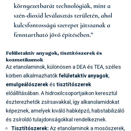
környezetbarát technológiák, mint a
szén-dioxid leválasztás területén, ahol
kulcsfontosságú szerepet játszanak a
fenntartható jövő építésében.”
Felületaktív anyagok, tisztítószerek és
kozmetikumok
Az etanolaminok, különösen a DEA és TEA, széles
körben alkalmazhatók
felületaktív anyagok
,
emulgeálószerek
és
tisztítószerek
előállításában. A hidroxilcsoportjaikon keresztül
észterezhetők zsírsavakkal, így alkanolamidokat
képeznek, amelyek kiváló habképző, habstabilizáló
és zsíroldó tulajdonságokkal rendelkeznek.
Tisztítószerek:
Az etanolaminok a mosószerek,