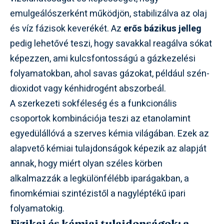
emulgeálószerként működjön, stabilizálva az olaj
és víz fázisok keverékét. Az
erős bázikus jelleg
pedig lehetővé teszi, hogy savakkal reagálva sókat
képezzen, ami kulcsfontosságú a gázkezelési
folyamatokban, ahol savas gázokat, például szén-
dioxidot vagy kénhidrogént abszorbeál.
A szerkezeti sokféleség és a funkcionális
csoportok kombinációja teszi az etanolamint
egyedülállóvá a szerves kémia világában. Ezek az
alapvető kémiai tulajdonságok képezik az alapját
annak, hogy miért olyan széles körben
alkalmazzák a legkülönfélébb iparágakban, a
finomkémiai szintézistől a nagyléptékű ipari
folyamatokig.
Fizikai és kémiai tulajdonságok: a